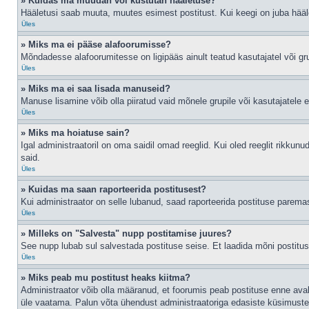
» Kuidas ma muudan või kustutan hääletuse?
Hääletusi saab muuta, muutes esimest postitust. Kui keegi on juba hääl
Üles
» Miks ma ei pääse alafoorumisse?
Mõndadesse alafoorumitesse on ligipääs ainult teatud kasutajatel või gru
Üles
» Miks ma ei saa lisada manuseid?
Manuse lisamine võib olla piiratud vaid mõnele grupile või kasutajatele er
Üles
» Miks ma hoiatuse sain?
Igal administraatoril on oma saidil omad reeglid. Kui oled reeglit rikkun
said.
Üles
» Kuidas ma saan raporteerida postitusest?
Kui administraator on selle lubanud, saad raporteerida postituse parem
Üles
» Milleks on "Salvesta" nupp postitamise juures?
See nupp lubab sul salvestada postituse seise. Et laadida mõni postitu
Üles
» Miks peab mu postitust heaks kiitma?
Administraator võib olla määranud, et foorumis peab postituse enne ava
üle vaatama. Palun võta ühendust administraatoriga edasiste küsimuste