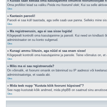
» Kuidas saan keelata oma kasutajanime ilmumist foorumilolijate n
Oma profiilist leiad sa valiku
Peida mu foorumil olek
; Kui sa selle aktiv
Üles
» Kaotasin parooli!
Parooli ei saa küll taastada, aga selle saab uue panna. Selleks mine siss
Üles
» Ma registreerusin, aga ei saa sisse logida!
Kõigepealt kontrolli oma kasutajanime ja parooli. Kui need on kindlasti õ
administraator on su konto sulgenud.
Üles
» Kunagi ammu liitusin, aga nüüd ei saa enam sisse!
Kõigepealt kontrolli oma kasutajanime ja paroole. Teine võimalus on, e
Üles
» Miks ma ei saa registreeruda?
On võimalik, et foorumi omanik on bänninud su IP aadressi või keelanud
administraatoriga, et saada abi.
Üles
» Mida teeb nupp "Kustuta kõik foorumi küpsised"?
See nupp kustutab kõik andmed, mida phpBB on saatnud sinu arvutisse, n
Üles