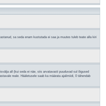
astanud, sa seda enam kustutada ei saa ja muutes tuleb teate alla kiri
svälja all (kui seda ei näe, siis arvatavasti puuduvad sul õigused
astavale reale. Hääletusele saab ka määrata ajalimiidi, 0 tähendab