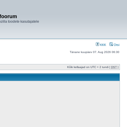
ifoorum
ozilla toodete kasutajatele
KKK
Otsi
Tänane kuupäev 07. Aug 2026 06:30
Kõik kellaajad on UTC + 2 tundi [
DST
]