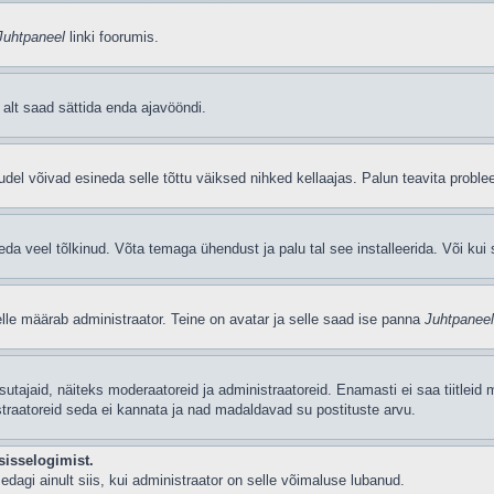
Juhtpaneel
linki foorumis.
i alt saad sättida enda ajavööndi.
del võivad esineda selle tõttu väiksed nihked kellaajas. Palun teavita problee
seda veel tõlkinud. Võta temaga ühendust ja palu tal see installeerida. Või kui s
selle määrab administraator. Teine on avatar ja selle saad ise panna
Juhtpaneel
 kasutajaid, näiteks moderaatoreid ja administraatoreid. Enamasti ei saa tiitle
straatoreid seda ei kannata ja nad madaldavad su postituste arvu.
sisselogimist.
edagi ainult siis, kui administraator on selle võimaluse lubanud.