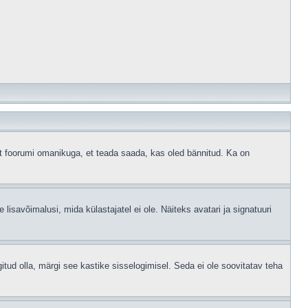
ust foorumi omanikuga, et teada saada, kas oled bännitud. Ka on
 lisavõimalusi, mida külastajatel ei ole. Näiteks avatari ja signatuuri
gitud olla, märgi see kastike sisselogimisel. Seda ei ole soovitatav teha