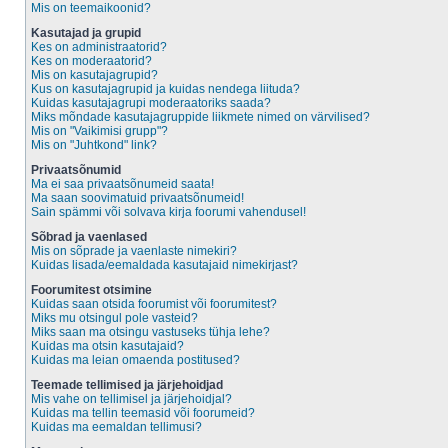
Mis on teemaikoonid?
Kasutajad ja grupid
Kes on administraatorid?
Kes on moderaatorid?
Mis on kasutajagrupid?
Kus on kasutajagrupid ja kuidas nendega liituda?
Kuidas kasutajagrupi moderaatoriks saada?
Miks mõndade kasutajagruppide liikmete nimed on värvilised?
Mis on "Vaikimisi grupp"?
Mis on "Juhtkond" link?
Privaatsõnumid
Ma ei saa privaatsõnumeid saata!
Ma saan soovimatuid privaatsõnumeid!
Sain spämmi või solvava kirja foorumi vahendusel!
Sõbrad ja vaenlased
Mis on sõprade ja vaenlaste nimekiri?
Kuidas lisada/eemaldada kasutajaid nimekirjast?
Foorumitest otsimine
Kuidas saan otsida foorumist või foorumitest?
Miks mu otsingul pole vasteid?
Miks saan ma otsingu vastuseks tühja lehe?
Kuidas ma otsin kasutajaid?
Kuidas ma leian omaenda postitused?
Teemade tellimised ja järjehoidjad
Mis vahe on tellimisel ja järjehoidjal?
Kuidas ma tellin teemasid või foorumeid?
Kuidas ma eemaldan tellimusi?