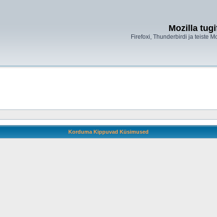
Mozilla tug
Firefoxi, Thunderbirdi ja teiste M
Korduma Kippuvad Küsimused