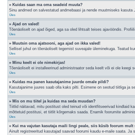
» Kuidas saan ma oma seadeid muuta?
Sinu andmed on salvestatud andmebaasi ja nende muutmiseks kasuta
Üles
» Ajad on valed!
Tõenäoliselt on ajad õiged, aga sa oled lihtsalt teises ajavööndis. Profiil
Üles
» Muutsin oma ajatsooni, aga ajad on ikka valed!
Sellisel juhul on tõenäoliselt tegemist suveajale üleminekuga. Teatud kuu
Üles
» Minu keelt ei ole nimekirjas!
Tõenäoliselt ei installeerinud administraator seda keelt või ei ole keegi 
Üles
» Kuidas ma panen kasutajanime juurde omale pildi?
Kasutajanime juures saab olla kaks pilti. Esimene on seotud tiitliga ja 
Üles
» Mis on mu tiitel ja kuidas ma seda muudan?
Tiitlid näitavad, mitu postitust oled teinud või identfitseerivad kindlaid
mõttetuid postitusi, et tiitlit kõrgemaks saada. Enamik foorumite admini
Üles
» Kui ma vajutan kasutaja maili lingi peale, siis küsib foorum mult 
Ainult registreeritud kasutajad saavad foorumi kaudu e-maile saata. Ja s