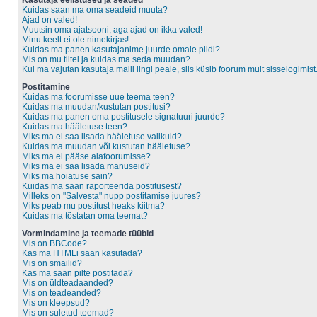
Kasutaja eelistused ja seaded
Kuidas saan ma oma seadeid muuta?
Ajad on valed!
Muutsin oma ajatsooni, aga ajad on ikka valed!
Minu keelt ei ole nimekirjas!
Kuidas ma panen kasutajanime juurde omale pildi?
Mis on mu tiitel ja kuidas ma seda muudan?
Kui ma vajutan kasutaja maili lingi peale, siis küsib foorum mult sisselogimist
Postitamine
Kuidas ma foorumisse uue teema teen?
Kuidas ma muudan/kustutan postitusi?
Kuidas ma panen oma postitusele signatuuri juurde?
Kuidas ma hääletuse teen?
Miks ma ei saa lisada hääletuse valikuid?
Kuidas ma muudan või kustutan hääletuse?
Miks ma ei pääse alafoorumisse?
Miks ma ei saa lisada manuseid?
Miks ma hoiatuse sain?
Kuidas ma saan raporteerida postitusest?
Milleks on "Salvesta" nupp postitamise juures?
Miks peab mu postitust heaks kiitma?
Kuidas ma tõstatan oma teemat?
Vormindamine ja teemade tüübid
Mis on BBCode?
Kas ma HTMLi saan kasutada?
Mis on smailid?
Kas ma saan pilte postitada?
Mis on üldteadaanded?
Mis on teadeanded?
Mis on kleepsud?
Mis on suletud teemad?