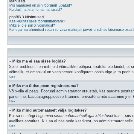
Manused
Mis manused on siin foorumil lubatud?
Kuidas ma leian oma manused?
phpBB 3 küsimused
Kes kirjutas selle foorumitarkvara?
Miks ei ole siin X võimalust?
Kellega ma ühendust võtan solvava materjali ja/või juriidilise küsimuse osas
» Miks ma ei saa sisse logida?
Sellel probleemil on mitmeid võimalikke põhjusi. Esiteks ole kindel, et 
võimalik, et omanikul on veebiserveri konfiguratsioonis viga ja ta peab 
Üles
» Miks ma üldse pean registreeruma?
Võib-olla ei peagi. Foorumi administraator otsustab, kas teadete postitami
panemine, kasutajagruppidesse liitumine, privaatõnumite saatmine jne. R
Üles
» Miks mind automaatselt välja logitakse?
Kui sa ei märgi
Logi mind sisse automaatselt igal külastusel
kasti, siis 
avalikes arvutites. Kui sa ei näe seda kastikest, on administraator selle
Üles