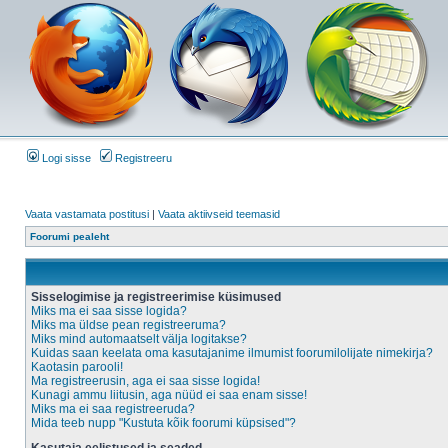
Logi sisse
Registreeru
Vaata vastamata postitusi
|
Vaata aktiivseid teemasid
Foorumi pealeht
Sisselogimise ja registreerimise küsimused
Miks ma ei saa sisse logida?
Miks ma üldse pean registreeruma?
Miks mind automaatselt välja logitakse?
Kuidas saan keelata oma kasutajanime ilmumist foorumilolijate nimekirja?
Kaotasin parooli!
Ma registreerusin, aga ei saa sisse logida!
Kunagi ammu liitusin, aga nüüd ei saa enam sisse!
Miks ma ei saa registreeruda?
Mida teeb nupp "Kustuta kõik foorumi küpsised"?