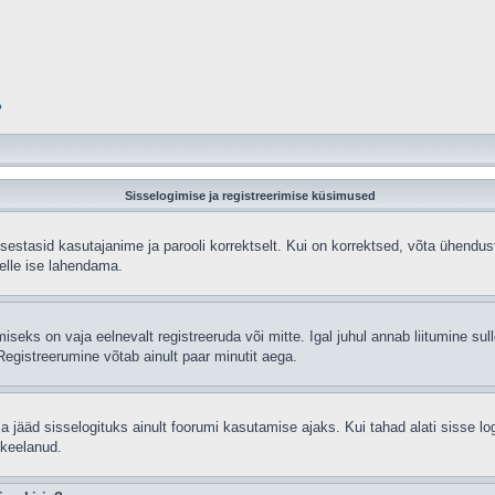
?
Sisselogimise ja registreerimise küsimused
sisestasid kasutajanime ja parooli korrektselt. Kui on korrektsed, võta ühend
selle ise lahendama.
seks on vaja eelnevalt registreeruda või mitte. Igal juhul annab liitumine sulle
egistreerumine võtab ainult paar minutit aega.
sa jääd sisselogituks ainult foorumi kasutamise ajaks. Kui tahad alati sisse lo
 keelanud.