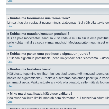
Üles
» Kuidas ma foorumisse uue teema teen?
Lihtsalt kasuta vastavat nuppu mingis alateemas. Sul võib olla tarvis eel
Üles
» Kuidas ma muudan/kustutan postitusi?
Kui sa pole moderaator, saad sa kustutada ja muuta ainult oma postitusi
selle kohta, millal sa seda viimati muutsid. Moderaatorite muutmisest en
Üles
» Kuidas ma panen oma postitusele signatuuri juurde?
Et lisada signatuuri postitusele, pead kõigepealt selle sisestama
Juhtpa
Üles
» Kuidas ma hääletuse teen?
Hääletuste tegemine on lihte - kui postitad teema (või muudad teema e
hääletuse algatamiseks). Peaksid sisestama hääletuse pealkirja ja vähem
piiramatut aega. Valikvastuste arv võib olla piiratud, selle määrab foorum
Üles
» Miks ma ei saa lisada hääletuse valikuid?
Hääletuse valikute limiidi määrab administraator. Kui tunned vajadust üle
Üles