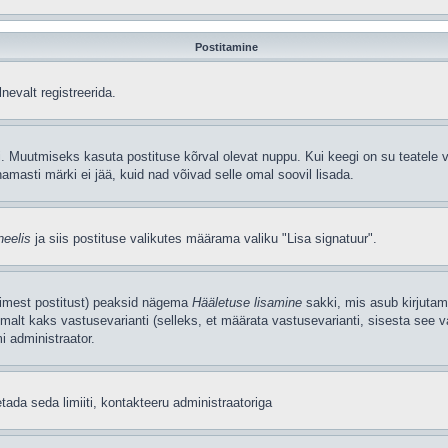
Postitamine
nevalt registreerida.
. Muutmiseks kasuta postituse kõrval olevat nuppu. Kui keegi on su teatele v
amasti märki ei jää, kuid nad võivad selle omal soovil lisada.
neelis
ja siis postituse valikutes määrama valiku "Lisa signatuur".
simest postitust) peaksid nägema
Hääletuse lisamine
sakki, mis asub kirjutami
alt kaks vastusevarianti (selleks, et määrata vastusevarianti, sisesta see v
i administraator.
tada seda limiiti, kontakteeru administraatoriga