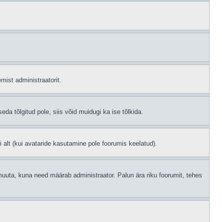
mist administraatorit.
eda tõlgitud pole, siis võid muidugi ka ise tõlkida.
i alt (kui avataride kasutamine pole foorumis keelatud).
id muuta, kuna need määrab administraator. Palun ära riku foorumit, tehes