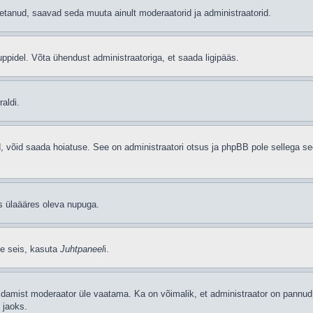
etanud, saavad seda muuta ainult moderaatorid ja administraatorid.
ppidel. Võta ühendust administraatoriga, et saada ligipääs.
aldi.
ud, võid saada hoiatuse. See on administraatori otsus ja phpBB pole sellega se
as ülaääres oleva nupuga.
se seis, kasuta
Juhtpaneel
i.
ldamist moderaator üle vaatama. Ka on võimalik, et administraator on pannud 
 jaoks.