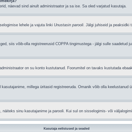
imekirja?
eerid, näevad sind ainult administraator ja sa ise. Sa oled varjatud kasutaja.
elogimise lehele ja vajuta linki
Unustasin parooli
. Jälgi juhiseid ja peaksidki
iged, siis võib-olla registreerusid COPPA tingimustega - jälgi sulle saadetud ju
t administraator on su konto kustutanud. Foorumitel on tavaks kustutada ebaa
 kasutajanime, millega üritasid registreeruda. Omanik võib olla keelustanud ü
äiteks sinu kasutajanime ja parooli. Kui sul on sisselogimis- või väljalogim
Kasutaja eelistused ja seaded