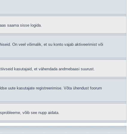
 taas saama sisse logida.
hiseid. On veel võimalik, et su konto vajab aktiveerimist või
ktiivseid kasutajaid, et vähendada andmebaasi suurust.
ldse uute kasutajate registreerimise. Võta ühendust foorum
isprobleeme, võib see nupp aidata.