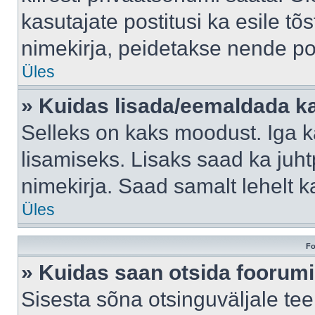
kasutajate postitusi ka esile tõ
nimekirja, peidetakse nende po
Üles
» Kuidas lisada/eemaldada ka
Selleks on kaks moodust. Iga kas
lisamiseks. Lisaks saad ka juh
nimekirja. Saad samalt lehelt 
Üles
Fo
» Kuidas saan otsida foorumi
Sisesta sõna otsinguväljale tee