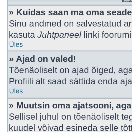
Kasuta
» Kuidas saan ma oma seade
Sinu andmed on salvestatud a
kasuta
Juhtpaneel
linki foorumi
Üles
» Ajad on valed!
Tõenäoliselt on ajad õiged, aga 
Profiili alt saad sättida enda aj
Üles
» Muutsin oma ajatsooni, aga 
Sellisel juhul on tõenäoliselt 
kuudel võivad esineda selle tõt