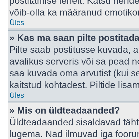
postitamise lehelt. Katsu nende
võib-olla ka määranud emotikoni
Üles
» Kas ma saan pilte postitad
Pilte saab postitusse kuvada,
avalikus serveris või sa pead n
saa kuvada oma arvutist (kui se
kaitstud kohtadest. Piltide lis
Üles
» Mis on üldteadaanded?
Üldteadaanded sisaldavad tähts
lugema. Nad ilmuvad iga foorum