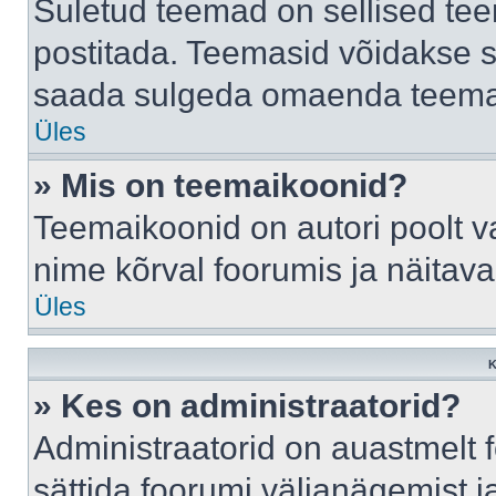
Suletud teemad on sellised te
postitada. Teemasid võidakse s
saada sulgeda omaenda teemasi
Üles
» Mis on teemaikoonid?
Teemaikoonid on autori poolt v
nime kõrval foorumis ja näitav
Üles
K
» Kes on administraatorid?
Administraatorid on auastmelt
sättida foorumi väljanägemist 