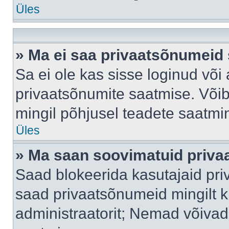
Üles
» Ma ei saa privaatsõnumeid 
Sa ei ole kas sisse loginud või
privaatsõnumite saatmise. Võib k
mingil põhjusel teadete saatmi
Üles
» Ma saan soovimatuid priva
Saad blokeerida kasutajaid pri
saad privaatsõnumeid mingilt kin
administraatorit; Nemad võivad 