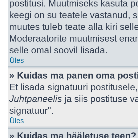
postitusi. Muutmiseks kasuta po
keegi on su teatele vastanud, 
muutes tuleb teate alla kiri sell
Moderaatorite muutmisest enama
selle omal soovil lisada.
Üles
» Kuidas ma panen oma posti
Et lisada signatuuri postitusel
Juhtpaneelis
ja siis postituse 
signatuur".
Üles
» Kuidas ma hääletuse teen?