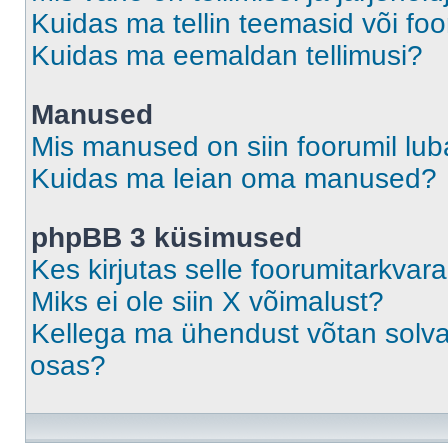
Kuidas ma tellin teemasid või fo
Kuidas ma eemaldan tellimusi?
Manused
Mis manused on siin foorumil lu
Kuidas ma leian oma manused?
phpBB 3 küsimused
Kes kirjutas selle foorumitarkvar
Miks ei ole siin X võimalust?
Kellega ma ühendust võtan solvava
osas?