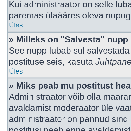
Kui administraator on selle lub
paremas ülaääres oleva nupug
Üles
» Milleks on "Salvesta" nupp
See nupp lubab sul salvestada 
postituse seis, kasuta
Juhtpane
Üles
» Miks peab mu postitust hea
Administraator võib olla määra
avaldamist moderaator üle vaat
administraator on pannud sind s
postitusi peab enne avaldamis