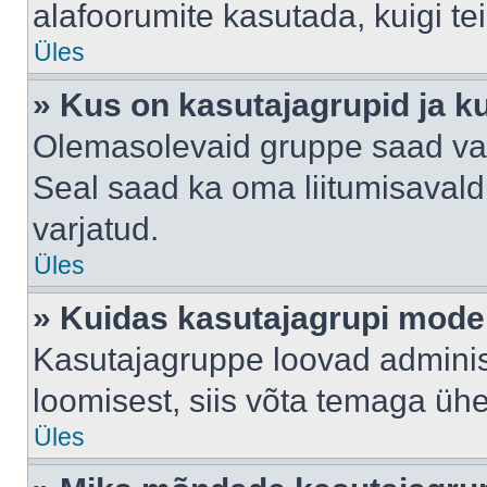
alafoorumite kasutada, kuigi te
Üles
» Kus on kasutajagrupid ja k
Olemasolevaid gruppe saad va
Seal saad ka oma liitumisavald
varjatud.
Üles
» Kuidas kasutajagrupi mode
Kasutajagruppe loovad administ
loomisest, siis võta temaga üh
Üles