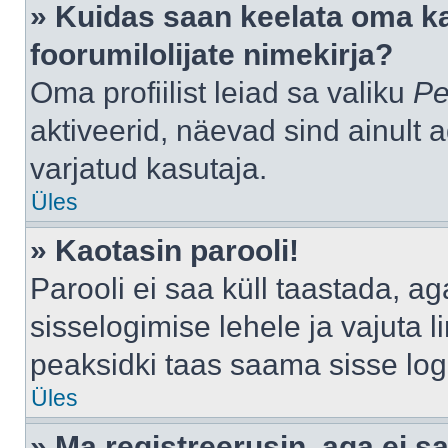
» Kuidas saan keelata oma k
foorumilolijate nimekirja?
Oma profiilist leiad sa valiku
Pe
aktiveerid, näevad sind ainult a
varjatud kasutaja.
Üles
» Kaotasin parooli!
Parooli ei saa küll taastada, a
sisselogimise lehele ja vajuta l
peaksidki taas saama sisse log
Üles
» Ma registreerusin, aga ei sa