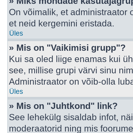
» Miks mõndade kasutajagrup
On võimalik, et administraator
et neid kergemini eristada.
Üles
» Mis on "Vaikimisi grupp"?
Kui sa oled liige enamas kui üh
see, millise grupi värvi sinu nimi 
Administraator on võib-olla lub
Üles
» Mis on "Juhtkond" link?
See lehekülg sisaldab infot, nä
moderaatorid ning mis foorume