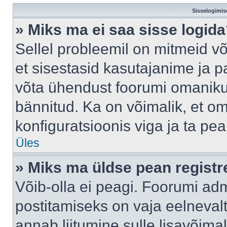
Sisselogimis
» Miks ma ei saa sisse logid
Sellel probleemil on mitmeid võ
et sisestasid kasutajanime ja pa
võta ühendust foorumi omaniku
bännitud. Ka on võimalik, et o
konfiguratsioonis viga ja ta pe
Üles
» Miks ma üldse pean regist
Võib-olla ei peagi. Foorumi adm
postitamiseks on vaja eelnevalt 
annab liitumine sulle lisavõimal