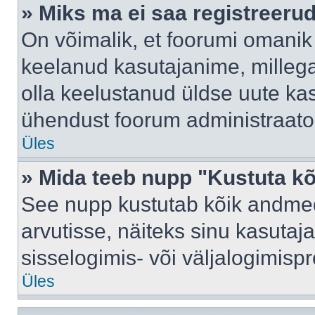
» Miks ma ei saa registreeru
On võimalik, et foorumi omanik
keelanud kasutajanime, millega
olla keelustanud üldse uute kas
ühendust foorum administraator
Üles
» Mida teeb nupp "Kustuta k
See nupp kustutab kõik andme
arvutisse, näiteks sinu kasutaja
sisselogimis- või väljalogimisp
Üles