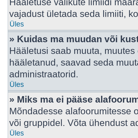
Hääletuse valikute limiidi määr
vajadust ületada seda limiiti, 
Üles
» Kuidas ma muudan või kust
Hääletusi saab muuta, muutes e
hääletanud, saavad seda muuta
administraatorid.
Üles
» Miks ma ei pääse alafooru
Mõndadesse alafoorumitesse on 
või gruppidel. Võta ühendust ad
Üles