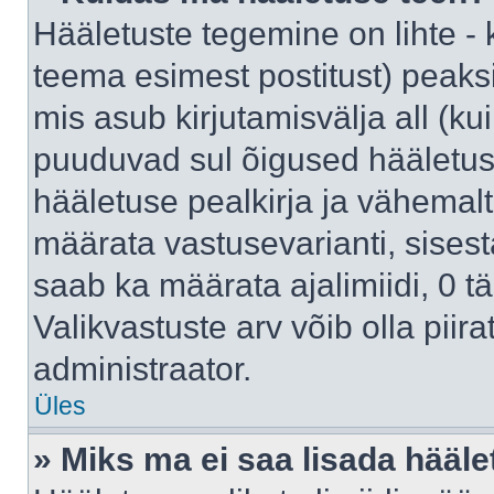
Hääletuste tegemine on lihte -
teema esimest postitust) pea
mis asub kirjutamisvälja all (kui
puuduvad sul õigused hääletus
hääletuse pealkirja ja vähemalt 
määrata vastusevarianti, sises
saab ka määrata ajalimiidi, 0 
Valikvastuste arv võib olla piir
administraator.
Üles
» Miks ma ei saa lisada hääle