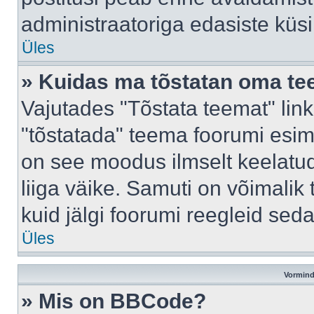
administraatoriga edasiste küs
Üles
» Kuidas ma tõstatan oma t
Vajutades "Tõstata teemat" lin
"tõstatada" teema foorumi esime
on see moodus ilmselt keelatud 
liiga väike. Samuti on võimalik 
kuid jälgi foorumi reegleid seda
Üles
Vormind
» Mis on BBCode?