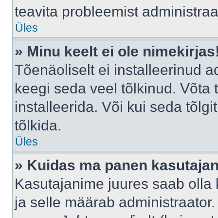
teavita probleemist administraat
Üles
» Minu keelt ei ole nimekirjas
Tõenäoliselt ei installeerinud a
keegi seda veel tõlkinud. Võta
installeerida. Või kui seda tõlgi
tõlkida.
Üles
» Kuidas ma panen kasutajan
Kasutajanime juures saab olla k
ja selle määrab administraator.