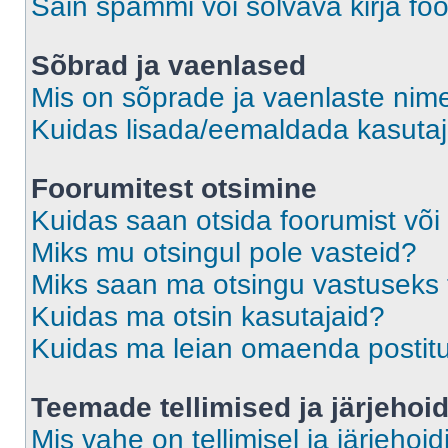
Sain spämmi või solvava kirja fo
Sõbrad ja vaenlased
Mis on sõprade ja vaenlaste nime
Kuidas lisada/eemaldada kasutaja
Foorumitest otsimine
Kuidas saan otsida foorumist või
Miks mu otsingul pole vasteid?
Miks saan ma otsingu vastuseks 
Kuidas ma otsin kasutajaid?
Kuidas ma leian omaenda postit
Teemade tellimised ja järjehoi
Mis vahe on tellimisel ja järjehoid