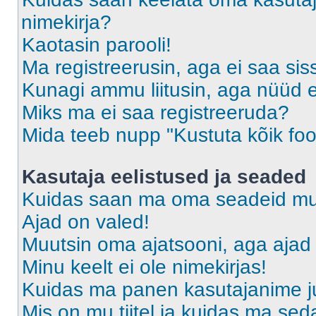
nimekirja?
Kaotasin parooli!
Ma registreerusin, aga ei saa sis
Kunagi ammu liitusin, aga nüüd 
Miks ma ei saa registreeruda?
Mida teeb nupp "Kustuta kõik fo
Kasutaja eelistused ja seaded
Kuidas saan ma oma seadeid m
Ajad on valed!
Muutsin oma ajatsooni, aga ajad 
Minu keelt ei ole nimekirjas!
Kuidas ma panen kasutajanime ju
Mis on mu tiitel ja kuidas ma s