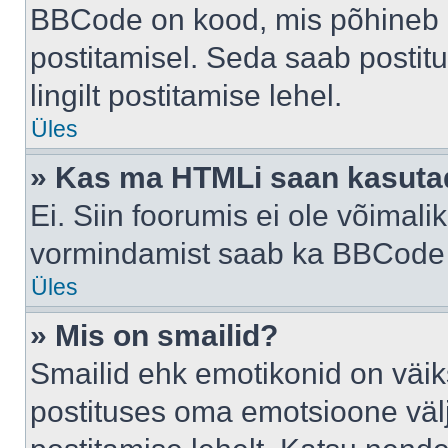
BBCode on kood, mis põhineb 
postitamisel. Seda saab postit
lingilt postitamise lehel.
Üles
» Kas ma HTMLi saan kasuta
Ei. Siin foorumis ei ole võima
vormindamist saab ka BBCode a
Üles
» Mis on smailid?
Smailid ehk emotikonid on väik
postituses oma emotsioone väl