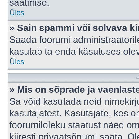
saatmise.
Üles
» Sain spämmi või solvava ki
Saada foorumi administraatorile
kasutab ta enda käsutuses ole
Üles
S
» Mis on sõprade ja vaenlast
Sa võid kasutada neid nimekir
kasutajatest. Kasutajate, kes o
foorumiloleku staatust näed om
kiiresti privaatsõnumi saata. Ol