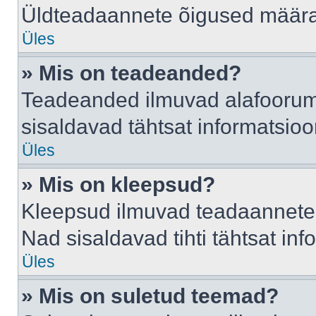
Üldteadaannete õigused määrab
Üles
» Mis on teadeanded?
Teadeanded ilmuvad alafoorumis
sisaldavad tähtsat informatsio
Üles
» Mis on kleepsud?
Kleepsud ilmuvad teadaannete a
Nad sisaldavad tihti tähtsat in
Üles
» Mis on suletud teemad?