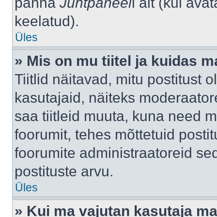
panna
Juhtpaneel
i alt (kui av
keelatud).
Üles
» Mis on mu tiitel ja kuidas
Tiitlid näitavad, mitu postitust 
kasutajaid, näiteks moderaatore
saa tiitleid muuta, kuna need m
foorumit, tehes mõttetuid postit
foorumite administraatoreid s
postituste arvu.
Üles
» Kui ma vajutan kasutaja mail