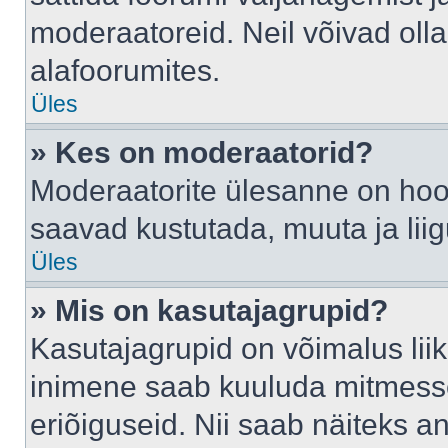
moderaatoreid. Neil võivad oll
alafoorumites.
Üles
» Kes on moderaatorid?
Moderaatorite ülesanne on hool
saavad kustutada, muuta ja lii
Üles
» Mis on kasutajagrupid?
Kasutajagrupid on võimalus li
inimene saab kuuluda mitmesse
eriõiguseid. Nii saab näiteks 