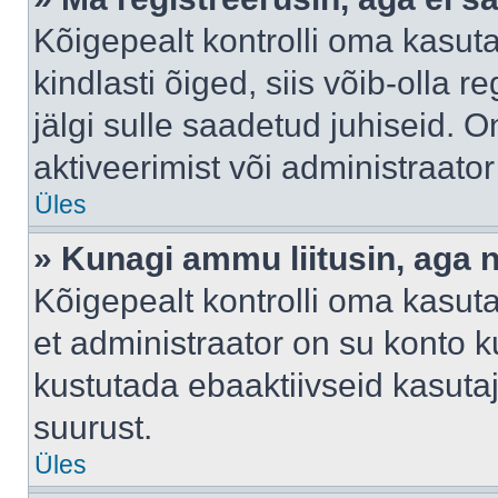
Kõigepealt kontrolli oma kasuta
kindlasti õiged, siis võib-olla 
jälgi sulle saadetud juhiseid. O
aktiveerimist või administraato
Üles
» Kunagi ammu liitusin, aga 
Kõigepealt kontrolli oma kasut
et administraator on su konto 
kustutada ebaaktiivseid kasut
suurust.
Üles