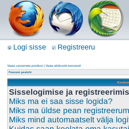
Logi sisse
Registreeru
Vaata vastamata postitusi
|
Vaata aktiivseid teemasid
Foorumi pealeht
Kordum
Sisselogimise ja registreerim
Miks ma ei saa sisse logida?
Miks ma üldse pean registreeru
Miks mind automaatselt välja log
Kuidas saan keelata oma kasutaja