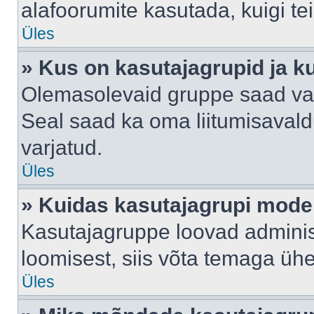
alafoorumite kasutada, kuigi te
Üles
» Kus on kasutajagrupid ja k
Olemasolevaid gruppe saad va
Seal saad ka oma liitumisavald
varjatud.
Üles
» Kuidas kasutajagrupi mode
Kasutajagruppe loovad administ
loomisest, siis võta temaga üh
Üles