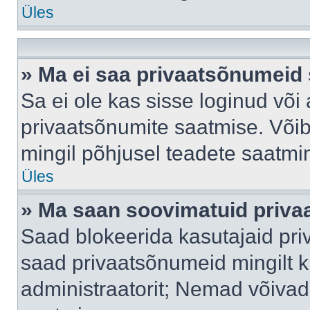
Üles
» Ma ei saa privaatsõnumeid 
Sa ei ole kas sisse loginud või
privaatsõnumite saatmise. Võib k
mingil põhjusel teadete saatmi
Üles
» Ma saan soovimatuid priva
Saad blokeerida kasutajaid pri
saad privaatsõnumeid mingilt kin
administraatorit; Nemad võivad 