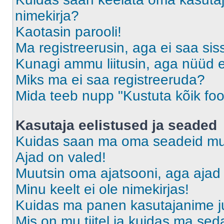
nimekirja?
Kaotasin parooli!
Ma registreerusin, aga ei saa sis
Kunagi ammu liitusin, aga nüüd 
Miks ma ei saa registreeruda?
Mida teeb nupp "Kustuta kõik fo
Kasutaja eelistused ja seaded
Kuidas saan ma oma seadeid m
Ajad on valed!
Muutsin oma ajatsooni, aga ajad 
Minu keelt ei ole nimekirjas!
Kuidas ma panen kasutajanime ju
Mis on mu tiitel ja kuidas ma s