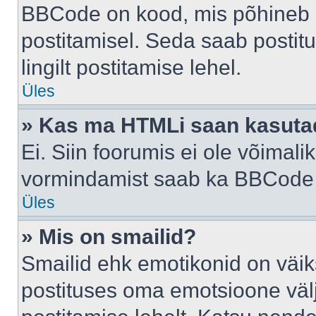
BBCode on kood, mis põhineb 
postitamisel. Seda saab postit
lingilt postitamise lehel.
Üles
» Kas ma HTMLi saan kasuta
Ei. Siin foorumis ei ole võima
vormindamist saab ka BBCode a
Üles
» Mis on smailid?
Smailid ehk emotikonid on väik
postituses oma emotsioone väl