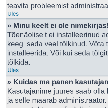
teavita probleemist administraat
Üles
» Minu keelt ei ole nimekirjas
Tõenäoliselt ei installeerinud a
keegi seda veel tõlkinud. Võta
installeerida. Või kui seda tõlgi
tõlkida.
Üles
» Kuidas ma panen kasutajan
Kasutajanime juures saab olla k
ja selle määrab administraator.