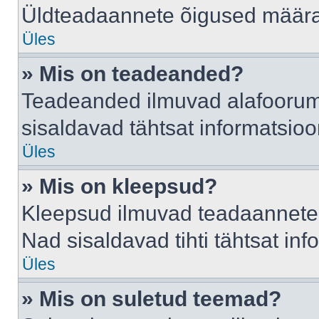
Üldteadaannete õigused määrab
Üles
» Mis on teadeanded?
Teadeanded ilmuvad alafoorumis
sisaldavad tähtsat informatsio
Üles
» Mis on kleepsud?
Kleepsud ilmuvad teadaannete a
Nad sisaldavad tihti tähtsat in
Üles
» Mis on suletud teemad?