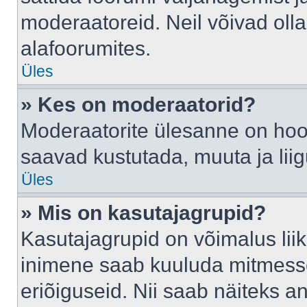
moderaatoreid. Neil võivad oll
alafoorumites.
Üles
» Kes on moderaatorid?
Moderaatorite ülesanne on hool
saavad kustutada, muuta ja lii
Üles
» Mis on kasutajagrupid?
Kasutajagrupid on võimalus li
inimene saab kuuluda mitmesse
eriõiguseid. Nii saab näiteks 