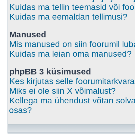
Kuidas ma tellin teemasid või fo
Kuidas ma eemaldan tellimusi?
Manused
Mis manused on siin foorumil lu
Kuidas ma leian oma manused?
phpBB 3 küsimused
Kes kirjutas selle foorumitarkvar
Miks ei ole siin X võimalust?
Kellega ma ühendust võtan solvava
osas?