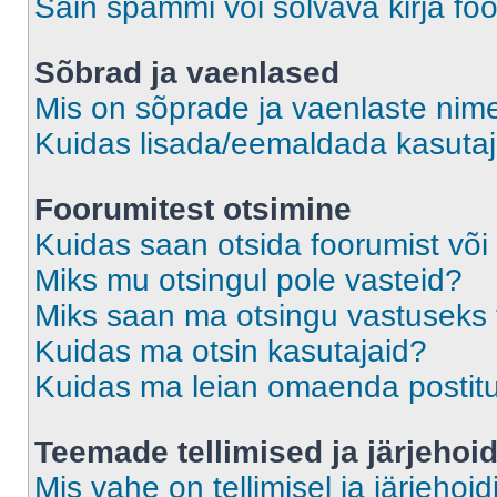
Sain spämmi või solvava kirja fo
Sõbrad ja vaenlased
Mis on sõprade ja vaenlaste nime
Kuidas lisada/eemaldada kasutaja
Foorumitest otsimine
Kuidas saan otsida foorumist või
Miks mu otsingul pole vasteid?
Miks saan ma otsingu vastuseks 
Kuidas ma otsin kasutajaid?
Kuidas ma leian omaenda postit
Teemade tellimised ja järjehoi
Mis vahe on tellimisel ja järjehoid