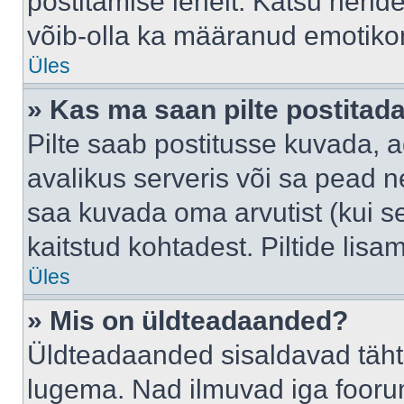
postitamise lehelt. Katsu nende
võib-olla ka määranud emotikoni
Üles
» Kas ma saan pilte postitad
Pilte saab postitusse kuvada,
avalikus serveris või sa pead n
saa kuvada oma arvutist (kui se
kaitstud kohtadest. Piltide lis
Üles
» Mis on üldteadaanded?
Üldteadaanded sisaldavad tähts
lugema. Nad ilmuvad iga foorum