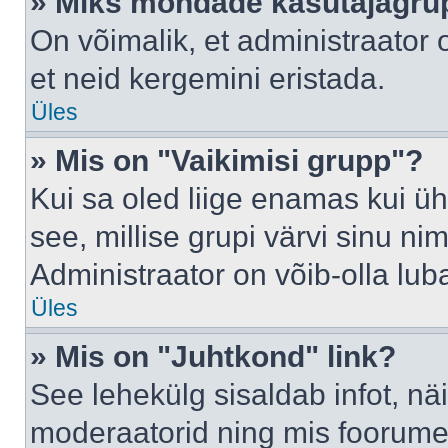
» Miks mõndade kasutajagrup
On võimalik, et administraator
et neid kergemini eristada.
Üles
» Mis on "Vaikimisi grupp"?
Kui sa oled liige enamas kui üh
see, millise grupi värvi sinu nimi 
Administraator on võib-olla lub
Üles
» Mis on "Juhtkond" link?
See lehekülg sisaldab infot, nä
moderaatorid ning mis foorume