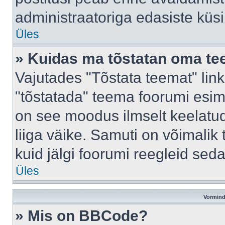
administraatoriga edasiste küs
Üles
» Kuidas ma tõstatan oma t
Vajutades "Tõstata teemat" lin
"tõstatada" teema foorumi esime
on see moodus ilmselt keelatud 
liiga väike. Samuti on võimalik 
kuid jälgi foorumi reegleid seda
Üles
Vormind
» Mis on BBCode?