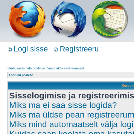
Logi sisse
Registreeru
Vaata vastamata postitusi
|
Vaata aktiivseid teemasid
Foorumi pealeht
Kordum
Sisselogimise ja registreerim
Miks ma ei saa sisse logida?
Miks ma üldse pean registreeru
Miks mind automaatselt välja log
Kuidas saan keelata oma kasutaja