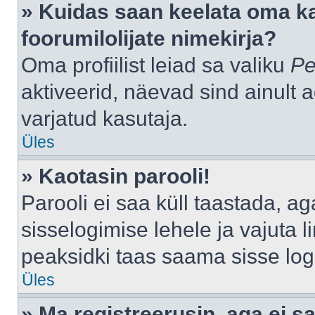
» Kuidas saan keelata oma k
foorumilolijate nimekirja?
Oma profiilist leiad sa valiku
Pe
aktiveerid, näevad sind ainult a
varjatud kasutaja.
Üles
» Kaotasin parooli!
Parooli ei saa küll taastada, a
sisselogimise lehele ja vajuta l
peaksidki taas saama sisse log
Üles
» Ma registreerusin, aga ei sa