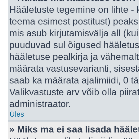
Hääletuste tegemine on lihte -
teema esimest postitust) pea
mis asub kirjutamisvälja all (kui
puuduvad sul õigused hääletus
hääletuse pealkirja ja vähemalt 
määrata vastusevarianti, sises
saab ka määrata ajalimiidi, 0 
Valikvastuste arv võib olla piir
administraator.
Üles
» Miks ma ei saa lisada hääle