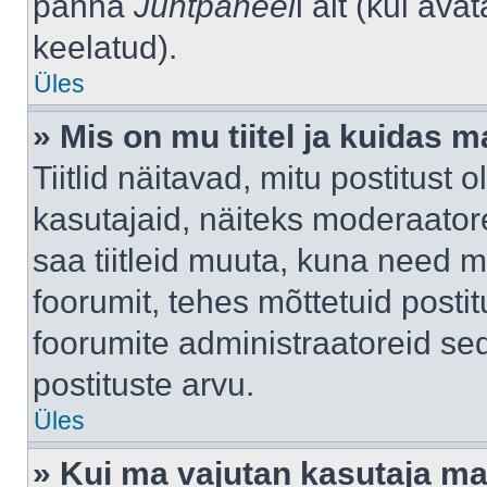
panna
Juhtpaneel
i alt (kui av
keelatud).
Üles
» Mis on mu tiitel ja kuidas
Tiitlid näitavad, mitu postitust 
kasutajaid, näiteks moderaatore
saa tiitleid muuta, kuna need m
foorumit, tehes mõttetuid postit
foorumite administraatoreid s
postituste arvu.
Üles
» Kui ma vajutan kasutaja mail