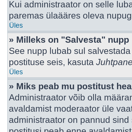
Kui administraator on selle lub
paremas ülaääres oleva nupug
Üles
» Milleks on "Salvesta" nupp
See nupp lubab sul salvestada 
postituse seis, kasuta
Juhtpane
Üles
» Miks peab mu postitust hea
Administraator võib olla määra
avaldamist moderaator üle vaat
administraator on pannud sind s
postitusi peab enne avaldamis