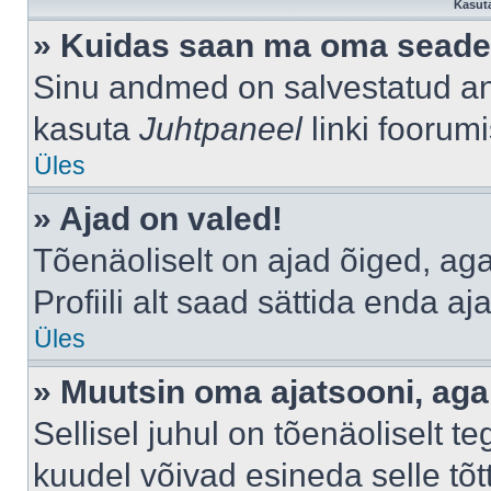
Kasuta
» Kuidas saan ma oma seade
Sinu andmed on salvestatud a
kasuta
Juhtpaneel
linki foorumi
Üles
» Ajad on valed!
Tõenäoliselt on ajad õiged, aga 
Profiili alt saad sättida enda aj
Üles
» Muutsin oma ajatsooni, aga 
Sellisel juhul on tõenäoliselt 
kuudel võivad esineda selle tõt