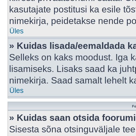
kasutajate postitusi ka esile tõ
nimekirja, peidetakse nende po
Üles
» Kuidas lisada/eemaldada ka
Selleks on kaks moodust. Iga kas
lisamiseks. Lisaks saad ka juh
nimekirja. Saad samalt lehelt 
Üles
Fo
» Kuidas saan otsida foorumi
Sisesta sõna otsinguväljale tee