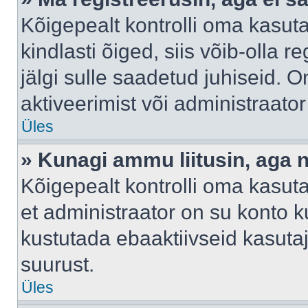
Kõigepealt kontrolli oma kasuta
kindlasti õiged, siis võib-olla 
jälgi sulle saadetud juhiseid. O
aktiveerimist või administraato
Üles
» Kunagi ammu liitusin, aga 
Kõigepealt kontrolli oma kasut
et administraator on su konto 
kustutada ebaaktiivseid kasut
suurust.
Üles