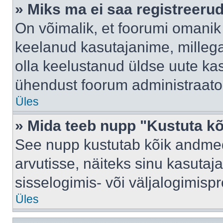
» Miks ma ei saa registreeru
On võimalik, et foorumi omanik
keelanud kasutajanime, millega
olla keelustanud üldse uute kas
ühendust foorum administraator
Üles
» Mida teeb nupp "Kustuta k
See nupp kustutab kõik andme
arvutisse, näiteks sinu kasutaja
sisselogimis- või väljalogimisp
Üles