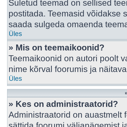
Suletud teemad on sellised te
postitada. Teemasid võidakse s
saada sulgeda omaenda teemasi
Üles
» Mis on teemaikoonid?
Teemaikoonid on autori poolt v
nime kõrval foorumis ja näitav
Üles
K
» Kes on administraatorid?
Administraatorid on auastmelt
sättida foorumi väljanägemist 