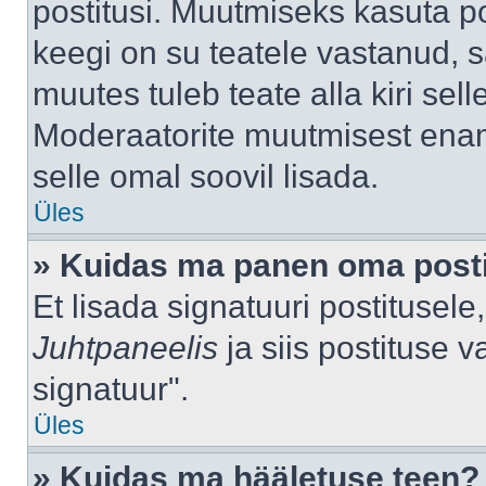
postitusi. Muutmiseks kasuta po
keegi on su teatele vastanud, 
muutes tuleb teate alla kiri sell
Moderaatorite muutmisest enama
selle omal soovil lisada.
Üles
» Kuidas ma panen oma posti
Et lisada signatuuri postitusel
Juhtpaneelis
ja siis postituse 
signatuur".
Üles
» Kuidas ma hääletuse teen?