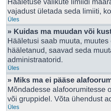
Hääletuse valikute limiidi määr
vajadust ületada seda limiiti, 
Üles
» Kuidas ma muudan või kust
Hääletusi saab muuta, muutes e
hääletanud, saavad seda muuta
administraatorid.
Üles
» Miks ma ei pääse alafooru
Mõndadesse alafoorumitesse on 
või gruppidel. Võta ühendust ad
Üles