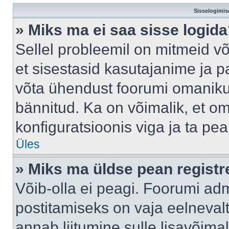
Sisselogimis
» Miks ma ei saa sisse logid
Sellel probleemil on mitmeid võ
et sisestasid kasutajanime ja pa
võta ühendust foorumi omaniku
bännitud. Ka on võimalik, et o
konfiguratsioonis viga ja ta pe
Üles
» Miks ma üldse pean regist
Võib-olla ei peagi. Foorumi adm
postitamiseks on vaja eelnevalt 
annab liitumine sulle lisavõimal