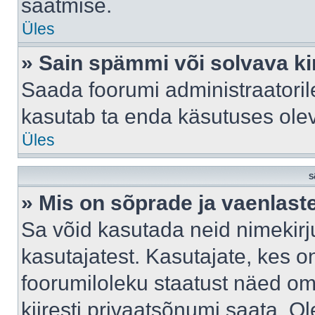
saatmise.
Üles
» Sain spämmi või solvava ki
Saada foorumi administraatorile
kasutab ta enda käsutuses ole
Üles
S
» Mis on sõprade ja vaenlast
Sa võid kasutada neid nimekir
kasutajatest. Kasutajate, kes o
foorumiloleku staatust näed om
kiiresti privaatsõnumi saata. Ol