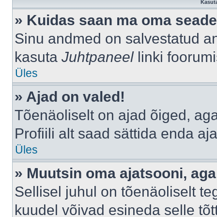
Kasuta
» Kuidas saan ma oma seade
Sinu andmed on salvestatud a
kasuta
Juhtpaneel
linki foorumi
Üles
» Ajad on valed!
Tõenäoliselt on ajad õiged, aga 
Profiili alt saad sättida enda aj
Üles
» Muutsin oma ajatsooni, aga 
Sellisel juhul on tõenäoliselt 
kuudel võivad esineda selle tõt