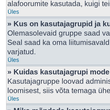
alafoorumite kasutada, kuigi te
Üles
» Kus on kasutajagrupid ja k
Olemasolevaid gruppe saad va
Seal saad ka oma liitumisavald
varjatud.
Üles
» Kuidas kasutajagrupi mode
Kasutajagruppe loovad administ
loomisest, siis võta temaga üh
Üles