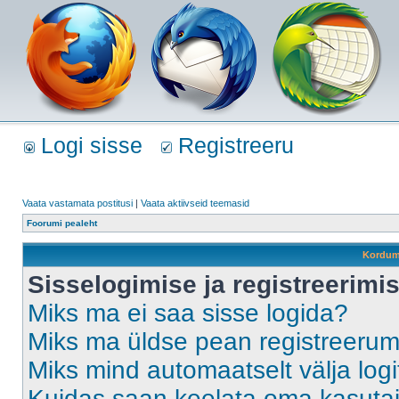
Logi sisse
Registreeru
Vaata vastamata postitusi
|
Vaata aktiivseid teemasid
Foorumi pealeht
Kordum
Sisselogimise ja registreerim
Miks ma ei saa sisse logida?
Miks ma üldse pean registreeru
Miks mind automaatselt välja log
Kuidas saan keelata oma kasutaja