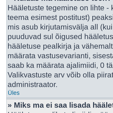
Hääletuste tegemine on lihte -
teema esimest postitust) pea
mis asub kirjutamisvälja all (kui
puuduvad sul õigused hääletus
hääletuse pealkirja ja vähemalt 
määrata vastusevarianti, sises
saab ka määrata ajalimiidi, 0 
Valikvastuste arv võib olla piir
administraator.
Üles
» Miks ma ei saa lisada hääle