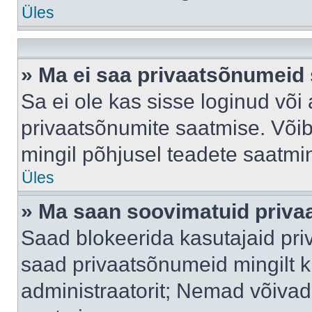
Üles
» Ma ei saa privaatsõnumeid 
Sa ei ole kas sisse loginud või
privaatsõnumite saatmise. Võib k
mingil põhjusel teadete saatmi
Üles
» Ma saan soovimatuid priva
Saad blokeerida kasutajaid pri
saad privaatsõnumeid mingilt kin
administraatorit; Nemad võivad 