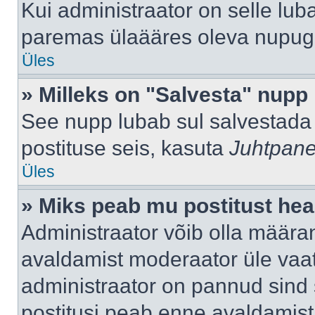
Kui administraator on selle lub
paremas ülaääres oleva nupug
Üles
» Milleks on "Salvesta" nupp
See nupp lubab sul salvestada 
postituse seis, kasuta
Juhtpane
Üles
» Miks peab mu postitust hea
Administraator võib olla määra
avaldamist moderaator üle vaat
administraator on pannud sind s
postitusi peab enne avaldamis