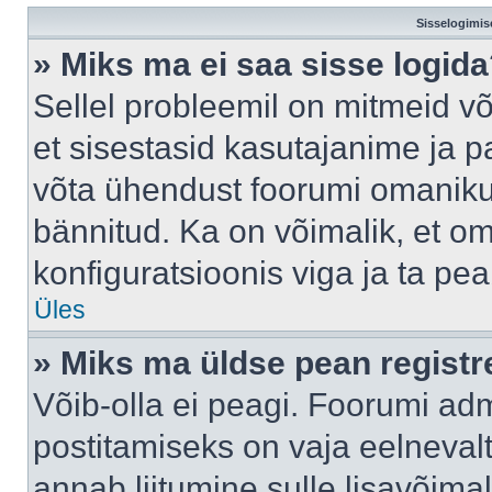
Sisselogimis
» Miks ma ei saa sisse logid
Sellel probleemil on mitmeid võ
et sisestasid kasutajanime ja pa
võta ühendust foorumi omaniku
bännitud. Ka on võimalik, et o
konfiguratsioonis viga ja ta pe
Üles
» Miks ma üldse pean regist
Võib-olla ei peagi. Foorumi adm
postitamiseks on vaja eelnevalt 
annab liitumine sulle lisavõimal