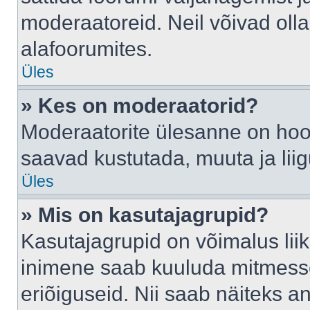
moderaatoreid. Neil võivad oll
alafoorumites.
Üles
» Kes on moderaatorid?
Moderaatorite ülesanne on hool
saavad kustutada, muuta ja lii
Üles
» Mis on kasutajagrupid?
Kasutajagrupid on võimalus li
inimene saab kuuluda mitmesse
eriõiguseid. Nii saab näiteks 