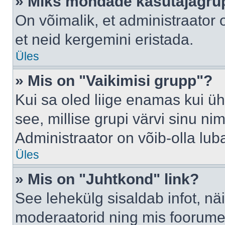
» Miks mõndade kasutajagrup
On võimalik, et administraator
et neid kergemini eristada.
Üles
» Mis on "Vaikimisi grupp"?
Kui sa oled liige enamas kui üh
see, millise grupi värvi sinu nimi 
Administraator on võib-olla lub
Üles
» Mis on "Juhtkond" link?
See lehekülg sisaldab infot, nä
moderaatorid ning mis foorume