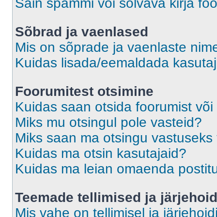
Sain spämmi või solvava kirja fo
Sõbrad ja vaenlased
Mis on sõprade ja vaenlaste nime
Kuidas lisada/eemaldada kasutaja
Foorumitest otsimine
Kuidas saan otsida foorumist või
Miks mu otsingul pole vasteid?
Miks saan ma otsingu vastuseks 
Kuidas ma otsin kasutajaid?
Kuidas ma leian omaenda postit
Teemade tellimised ja järjehoi
Mis vahe on tellimisel ja järjehoid