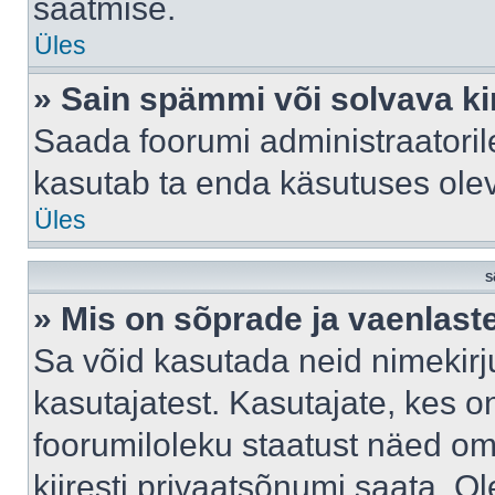
saatmise.
Üles
» Sain spämmi või solvava ki
Saada foorumi administraatorile
kasutab ta enda käsutuses ole
Üles
S
» Mis on sõprade ja vaenlast
Sa võid kasutada neid nimekir
kasutajatest. Kasutajate, kes o
foorumiloleku staatust näed om
kiiresti privaatsõnumi saata. Ol