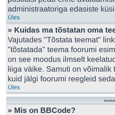
administraatoriga edasiste küs
Üles
» Kuidas ma tõstatan oma t
Vajutades "Tõstata teemat" lin
"tõstatada" teema foorumi esime
on see moodus ilmselt keelatud 
liiga väike. Samuti on võimalik 
kuid jälgi foorumi reegleid seda
Üles
Vormind
» Mis on BBCode?