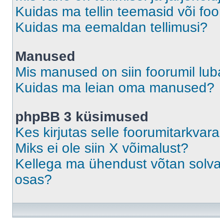
Kuidas ma tellin teemasid või fo
Kuidas ma eemaldan tellimusi?
Manused
Mis manused on siin foorumil lu
Kuidas ma leian oma manused?
phpBB 3 küsimused
Kes kirjutas selle foorumitarkvar
Miks ei ole siin X võimalust?
Kellega ma ühendust võtan solvava
osas?