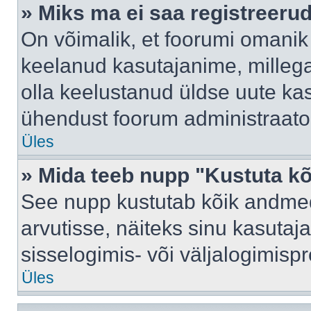
» Miks ma ei saa registreeru
On võimalik, et foorumi omanik
keelanud kasutajanime, millega
olla keelustanud üldse uute kas
ühendust foorum administraator
Üles
» Mida teeb nupp "Kustuta k
See nupp kustutab kõik andme
arvutisse, näiteks sinu kasutaja
sisselogimis- või väljalogimisp
Üles