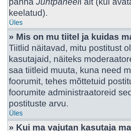
panna
Juhtpaneel
i alt (kui av
keelatud).
Üles
» Mis on mu tiitel ja kuidas
Tiitlid näitavad, mitu postitust 
kasutajaid, näiteks moderaatore
saa tiitleid muuta, kuna need m
foorumit, tehes mõttetuid postit
foorumite administraatoreid s
postituste arvu.
Üles
» Kui ma vajutan kasutaja mail