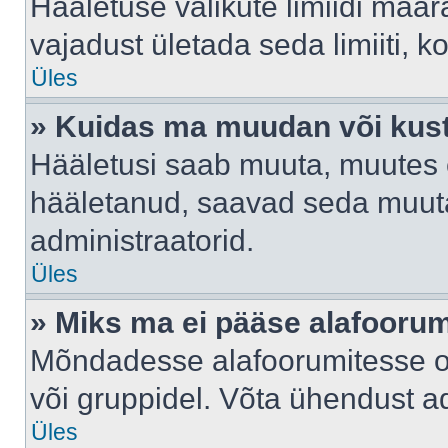
Hääletuse valikute limiidi määr
vajadust ületada seda limiiti, 
Üles
» Kuidas ma muudan või kust
Hääletusi saab muuta, muutes e
hääletanud, saavad seda muuta
administraatorid.
Üles
» Miks ma ei pääse alafooru
Mõndadesse alafoorumitesse on 
või gruppidel. Võta ühendust ad
Üles