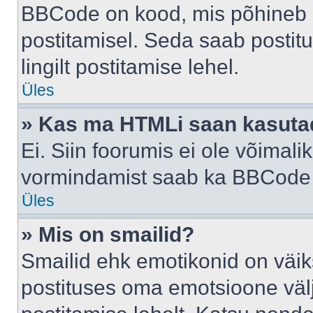
BBCode on kood, mis põhineb 
postitamisel. Seda saab postit
lingilt postitamise lehel.
Üles
» Kas ma HTMLi saan kasuta
Ei. Siin foorumis ei ole võima
vormindamist saab ka BBCode a
Üles
» Mis on smailid?
Smailid ehk emotikonid on väik
postituses oma emotsioone väl