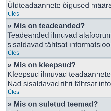
Üldteadaannete õigused määrab
Üles
» Mis on teadeanded?
Teadeanded ilmuvad alafoorumis
sisaldavad tähtsat informatsio
Üles
» Mis on kleepsud?
Kleepsud ilmuvad teadaannete a
Nad sisaldavad tihti tähtsat in
Üles
» Mis on suletud teemad?