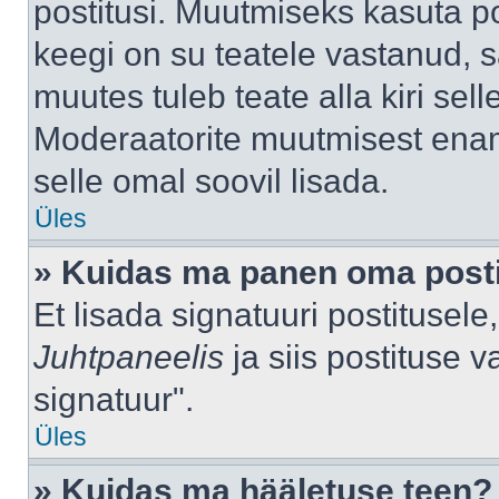
postitusi. Muutmiseks kasuta po
keegi on su teatele vastanud, 
muutes tuleb teate alla kiri sell
Moderaatorite muutmisest enama
selle omal soovil lisada.
Üles
» Kuidas ma panen oma posti
Et lisada signatuuri postitusel
Juhtpaneelis
ja siis postituse 
signatuur".
Üles
» Kuidas ma hääletuse teen?