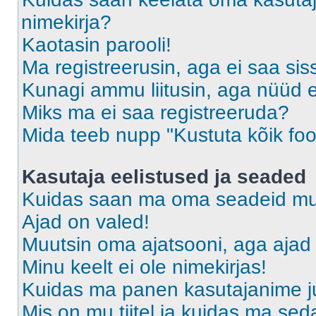
nimekirja?
Kaotasin parooli!
Ma registreerusin, aga ei saa sis
Kunagi ammu liitusin, aga nüüd 
Miks ma ei saa registreeruda?
Mida teeb nupp "Kustuta kõik fo
Kasutaja eelistused ja seaded
Kuidas saan ma oma seadeid m
Ajad on valed!
Muutsin oma ajatsooni, aga ajad 
Minu keelt ei ole nimekirjas!
Kuidas ma panen kasutajanime ju
Mis on mu tiitel ja kuidas ma s