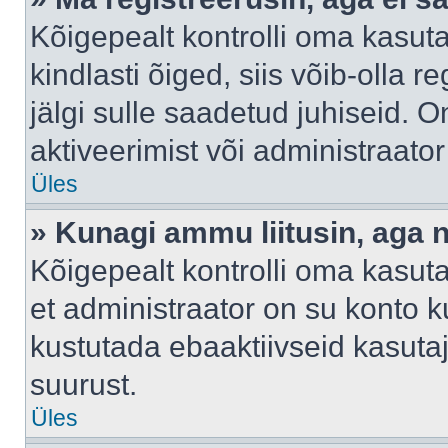
Kõigepealt kontrolli oma kasuta
kindlasti õiged, siis võib-olla 
jälgi sulle saadetud juhiseid. O
aktiveerimist või administraato
Üles
» Kunagi ammu liitusin, aga 
Kõigepealt kontrolli oma kasut
et administraator on su konto 
kustutada ebaaktiivseid kasut
suurust.
Üles