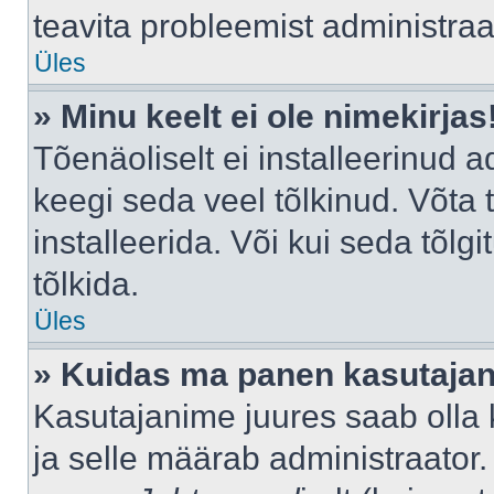
teavita probleemist administraat
Üles
» Minu keelt ei ole nimekirjas
Tõenäoliselt ei installeerinud a
keegi seda veel tõlkinud. Võta
installeerida. Või kui seda tõlgi
tõlkida.
Üles
» Kuidas ma panen kasutajan
Kasutajanime juures saab olla k
ja selle määrab administraator.