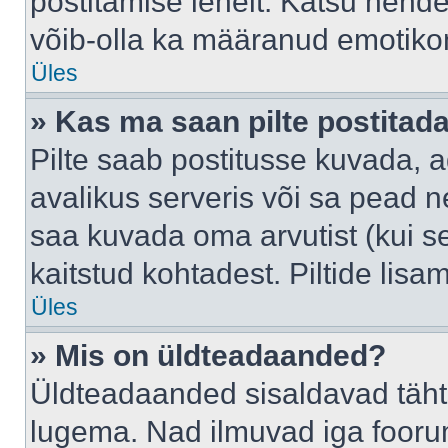
postitamise lehelt. Katsu nende
võib-olla ka määranud emotikoni
Üles
» Kas ma saan pilte postitad
Pilte saab postitusse kuvada,
avalikus serveris või sa pead n
saa kuvada oma arvutist (kui se
kaitstud kohtadest. Piltide lis
Üles
» Mis on üldteadaanded?
Üldteadaanded sisaldavad tähts
lugema. Nad ilmuvad iga foorum