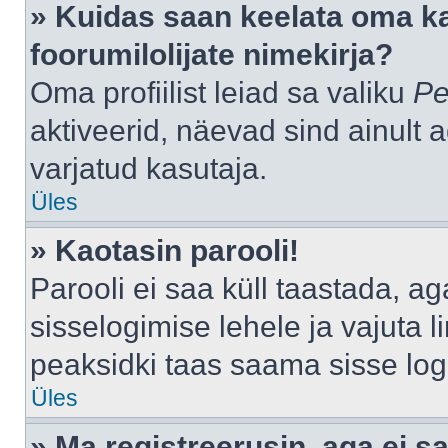
» Kuidas saan keelata oma k
foorumilolijate nimekirja?
Oma profiilist leiad sa valiku
Pe
aktiveerid, näevad sind ainult a
varjatud kasutaja.
Üles
» Kaotasin parooli!
Parooli ei saa küll taastada, a
sisselogimise lehele ja vajuta l
peaksidki taas saama sisse log
Üles
» Ma registreerusin, aga ei sa