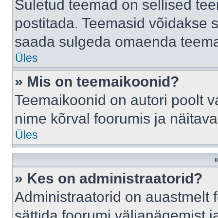
Suletud teemad on sellised te
postitada. Teemasid võidakse s
saada sulgeda omaenda teemasi
Üles
» Mis on teemaikoonid?
Teemaikoonid on autori poolt v
nime kõrval foorumis ja näitav
Üles
K
» Kes on administraatorid?
Administraatorid on auastmelt
sättida foorumi väljanägemist 