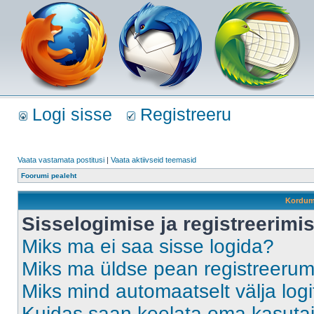
Logi sisse
Registreeru
Vaata vastamata postitusi
|
Vaata aktiivseid teemasid
Foorumi pealeht
Kordum
Sisselogimise ja registreerim
Miks ma ei saa sisse logida?
Miks ma üldse pean registreeru
Miks mind automaatselt välja log
Kuidas saan keelata oma kasutaja