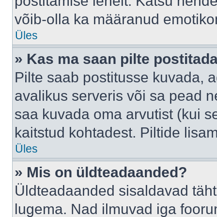
postitamise lehelt. Katsu nende
võib-olla ka määranud emotikoni
Üles
» Kas ma saan pilte postitad
Pilte saab postitusse kuvada,
avalikus serveris või sa pead n
saa kuvada oma arvutist (kui se
kaitstud kohtadest. Piltide lis
Üles
» Mis on üldteadaanded?
Üldteadaanded sisaldavad tähts
lugema. Nad ilmuvad iga foorum