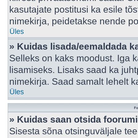
kasutajate postitusi ka esile tõ
nimekirja, peidetakse nende po
Üles
» Kuidas lisada/eemaldada ka
Selleks on kaks moodust. Iga kas
lisamiseks. Lisaks saad ka juh
nimekirja. Saad samalt lehelt 
Üles
Fo
» Kuidas saan otsida foorumi
Sisesta sõna otsinguväljale tee