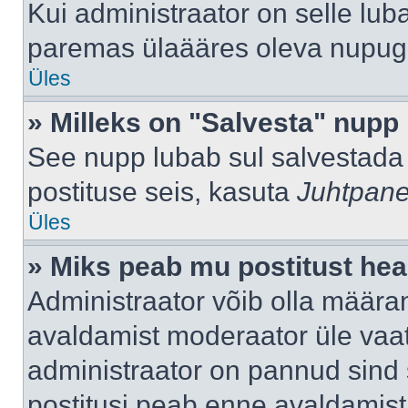
Kui administraator on selle lub
paremas ülaääres oleva nupug
Üles
» Milleks on "Salvesta" nupp
See nupp lubab sul salvestada 
postituse seis, kasuta
Juhtpane
Üles
» Miks peab mu postitust hea
Administraator võib olla määra
avaldamist moderaator üle vaat
administraator on pannud sind s
postitusi peab enne avaldamis