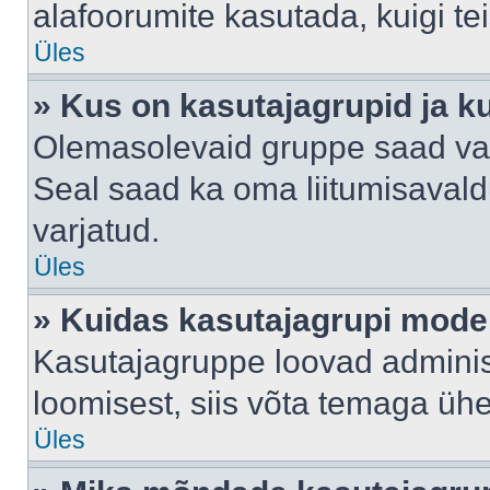
alafoorumite kasutada, kuigi te
Üles
» Kus on kasutajagrupid ja k
Olemasolevaid gruppe saad va
Seal saad ka oma liitumisavald
varjatud.
Üles
» Kuidas kasutajagrupi mode
Kasutajagruppe loovad administ
loomisest, siis võta temaga üh
Üles