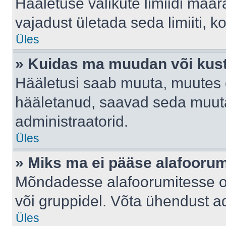
Hääletuse valikute limiidi määr
vajadust ületada seda limiiti, 
Üles
» Kuidas ma muudan või kust
Hääletusi saab muuta, muutes e
hääletanud, saavad seda muuta
administraatorid.
Üles
» Miks ma ei pääse alafooru
Mõndadesse alafoorumitesse on 
või gruppidel. Võta ühendust ad
Üles