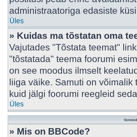
administraatoriga edasiste küs
Üles
» Kuidas ma tõstatan oma t
Vajutades "Tõstata teemat" lin
"tõstatada" teema foorumi esime
on see moodus ilmselt keelatud 
liiga väike. Samuti on võimalik 
kuid jälgi foorumi reegleid seda
Üles
Vormind
» Mis on BBCode?