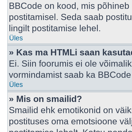
BBCode on kood, mis põhineb 
postitamisel. Seda saab postit
lingilt postitamise lehel.
Üles
» Kas ma HTMLi saan kasuta
Ei. Siin foorumis ei ole võima
vormindamist saab ka BBCode a
Üles
» Mis on smailid?
Smailid ehk emotikonid on väik
postituses oma emotsioone väl