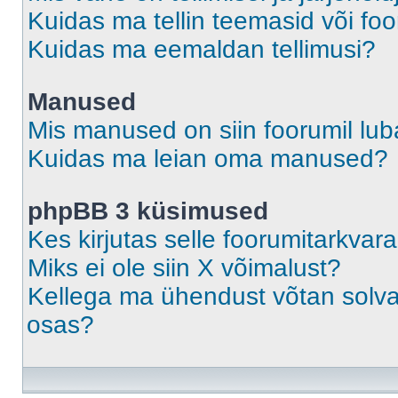
Kuidas ma tellin teemasid või fo
Kuidas ma eemaldan tellimusi?
Manused
Mis manused on siin foorumil lu
Kuidas ma leian oma manused?
phpBB 3 küsimused
Kes kirjutas selle foorumitarkvar
Miks ei ole siin X võimalust?
Kellega ma ühendust võtan solvava
osas?