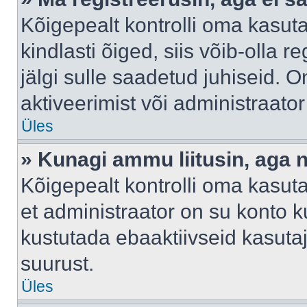
Kõigepealt kontrolli oma kasuta
kindlasti õiged, siis võib-olla 
jälgi sulle saadetud juhiseid. O
aktiveerimist või administraato
Üles
» Kunagi ammu liitusin, aga 
Kõigepealt kontrolli oma kasut
et administraator on su konto 
kustutada ebaaktiivseid kasut
suurust.
Üles