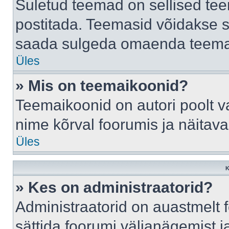
Suletud teemad on sellised te
postitada. Teemasid võidakse s
saada sulgeda omaenda teemasi
Üles
» Mis on teemaikoonid?
Teemaikoonid on autori poolt v
nime kõrval foorumis ja näitav
Üles
K
» Kes on administraatorid?
Administraatorid on auastmelt
sättida foorumi väljanägemist 