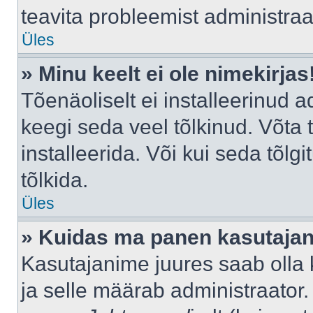
teavita probleemist administraat
Üles
» Minu keelt ei ole nimekirjas
Tõenäoliselt ei installeerinud a
keegi seda veel tõlkinud. Võta
installeerida. Või kui seda tõlgi
tõlkida.
Üles
» Kuidas ma panen kasutajan
Kasutajanime juures saab olla k
ja selle määrab administraator.