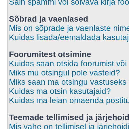
Sain spämmi või solvava kirja fo
Sõbrad ja vaenlased
Mis on sõprade ja vaenlaste nime
Kuidas lisada/eemaldada kasutaja
Foorumitest otsimine
Kuidas saan otsida foorumist või
Miks mu otsingul pole vasteid?
Miks saan ma otsingu vastuseks 
Kuidas ma otsin kasutajaid?
Kuidas ma leian omaenda postit
Teemade tellimised ja järjehoi
Mis vahe on tellimisel ja järjehoid