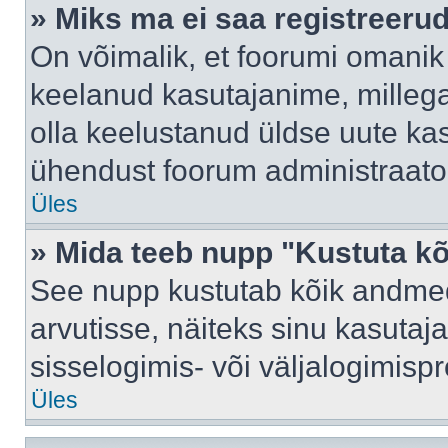
» Miks ma ei saa registreeru
On võimalik, et foorumi omanik
keelanud kasutajanime, millega
olla keelustanud üldse uute kas
ühendust foorum administraator
Üles
» Mida teeb nupp "Kustuta k
See nupp kustutab kõik andme
arvutisse, näiteks sinu kasutaja
sisselogimis- või väljalogimisp
Üles