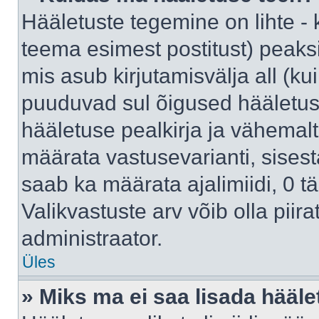
Hääletuste tegemine on lihte -
teema esimest postitust) pea
mis asub kirjutamisvälja all (kui
puuduvad sul õigused hääletus
hääletuse pealkirja ja vähemalt 
määrata vastusevarianti, sises
saab ka määrata ajalimiidi, 0 
Valikvastuste arv võib olla piir
administraator.
Üles
» Miks ma ei saa lisada hääle