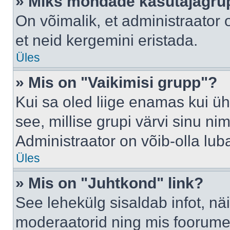
» Miks mõndade kasutajagrup
On võimalik, et administraator
et neid kergemini eristada.
Üles
» Mis on "Vaikimisi grupp"?
Kui sa oled liige enamas kui üh
see, millise grupi värvi sinu nimi 
Administraator on võib-olla lub
Üles
» Mis on "Juhtkond" link?
See lehekülg sisaldab infot, nä
moderaatorid ning mis foorume