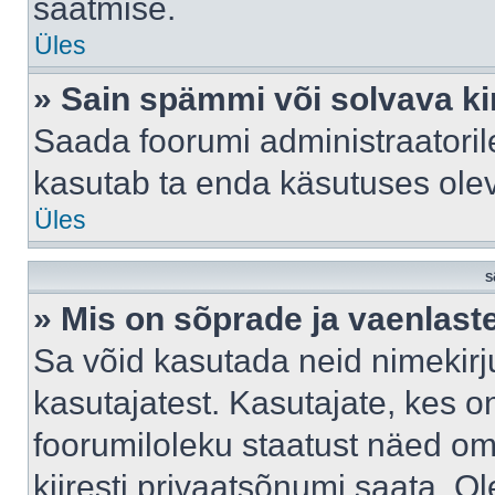
saatmise.
Üles
» Sain spämmi või solvava ki
Saada foorumi administraatorile
kasutab ta enda käsutuses ole
Üles
S
» Mis on sõprade ja vaenlast
Sa võid kasutada neid nimekir
kasutajatest. Kasutajate, kes o
foorumiloleku staatust näed om
kiiresti privaatsõnumi saata. Ol