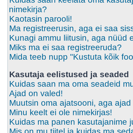
nimekirja?
Kaotasin parooli!
Ma registreerusin, aga ei saa sis
Kunagi ammu liitusin, aga nüüd 
Miks ma ei saa registreeruda?
Mida teeb nupp "Kustuta kõik fo
Kasutaja eelistused ja seaded
Kuidas saan ma oma seadeid m
Ajad on valed!
Muutsin oma ajatsooni, aga ajad 
Minu keelt ei ole nimekirjas!
Kuidas ma panen kasutajanime ju
Mis on mu tiitel ja kuidas ma s