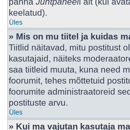
panna
Juhtpaneel
i alt (kui av
keelatud).
Üles
» Mis on mu tiitel ja kuidas
Tiitlid näitavad, mitu postitust 
kasutajaid, näiteks moderaatore
saa tiitleid muuta, kuna need m
foorumit, tehes mõttetuid postit
foorumite administraatoreid s
postituste arvu.
Üles
» Kui ma vajutan kasutaja mail