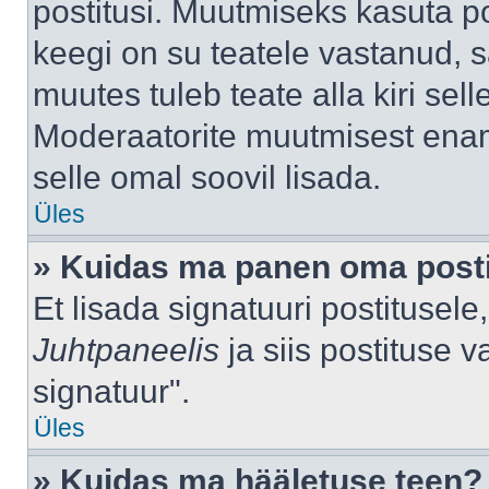
postitusi. Muutmiseks kasuta po
keegi on su teatele vastanud, 
muutes tuleb teate alla kiri sell
Moderaatorite muutmisest enama
selle omal soovil lisada.
Üles
» Kuidas ma panen oma posti
Et lisada signatuuri postitusel
Juhtpaneelis
ja siis postituse 
signatuur".
Üles
» Kuidas ma hääletuse teen?