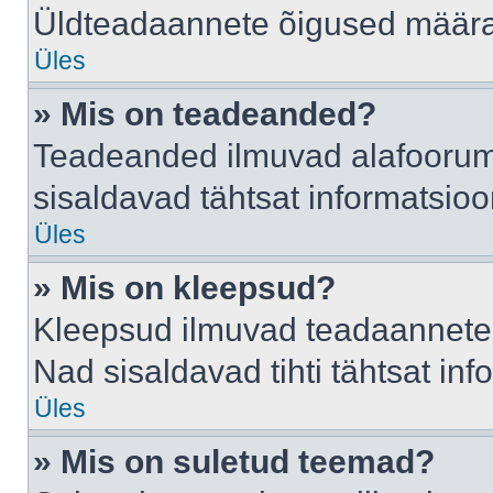
Üldteadaannete õigused määrab
Üles
» Mis on teadeanded?
Teadeanded ilmuvad alafoorumis
sisaldavad tähtsat informatsio
Üles
» Mis on kleepsud?
Kleepsud ilmuvad teadaannete a
Nad sisaldavad tihti tähtsat in
Üles
» Mis on suletud teemad?