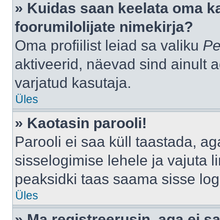
» Kuidas saan keelata oma k
foorumilolijate nimekirja?
Oma profiilist leiad sa valiku
Pe
aktiveerid, näevad sind ainult a
varjatud kasutaja.
Üles
» Kaotasin parooli!
Parooli ei saa küll taastada, a
sisselogimise lehele ja vajuta l
peaksidki taas saama sisse log
Üles
» Ma registreerusin, aga ei sa