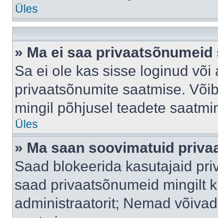
Üles
» Ma ei saa privaatsõnumeid 
Sa ei ole kas sisse loginud või
privaatsõnumite saatmise. Võib k
mingil põhjusel teadete saatmi
Üles
» Ma saan soovimatuid priva
Saad blokeerida kasutajaid pri
saad privaatsõnumeid mingilt kin
administraatorit; Nemad võivad 