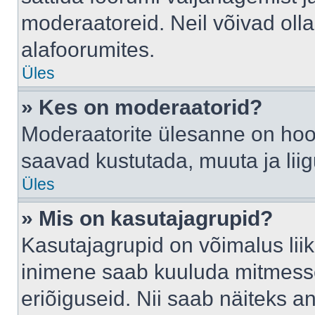
moderaatoreid. Neil võivad oll
alafoorumites.
Üles
» Kes on moderaatorid?
Moderaatorite ülesanne on hool
saavad kustutada, muuta ja lii
Üles
» Mis on kasutajagrupid?
Kasutajagrupid on võimalus li
inimene saab kuuluda mitmesse
eriõiguseid. Nii saab näiteks 