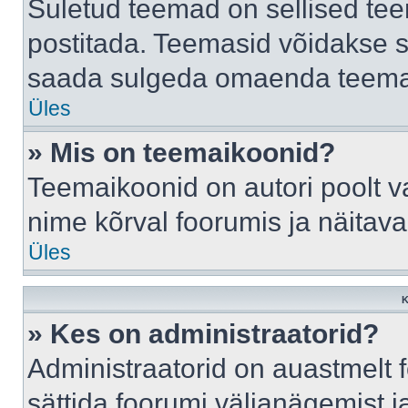
Suletud teemad on sellised te
postitada. Teemasid võidakse s
saada sulgeda omaenda teemasi
Üles
» Mis on teemaikoonid?
Teemaikoonid on autori poolt v
nime kõrval foorumis ja näitav
Üles
K
» Kes on administraatorid?
Administraatorid on auastmelt
sättida foorumi väljanägemist 