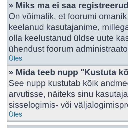
» Miks ma ei saa registreeru
On võimalik, et foorumi omanik
keelanud kasutajanime, millega
olla keelustanud üldse uute kas
ühendust foorum administraator
Üles
» Mida teeb nupp "Kustuta k
See nupp kustutab kõik andme
arvutisse, näiteks sinu kasutaja
sisselogimis- või väljalogimisp
Üles