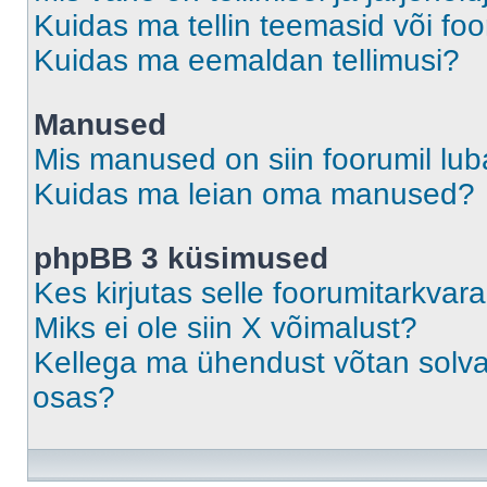
Kuidas ma tellin teemasid või fo
Kuidas ma eemaldan tellimusi?
Manused
Mis manused on siin foorumil lu
Kuidas ma leian oma manused?
phpBB 3 küsimused
Kes kirjutas selle foorumitarkvar
Miks ei ole siin X võimalust?
Kellega ma ühendust võtan solvava
osas?