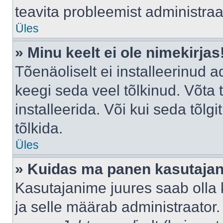
teavita probleemist administraat
Üles
» Minu keelt ei ole nimekirjas
Tõenäoliselt ei installeerinud a
keegi seda veel tõlkinud. Võta
installeerida. Või kui seda tõlgi
tõlkida.
Üles
» Kuidas ma panen kasutajan
Kasutajanime juures saab olla k
ja selle määrab administraator.