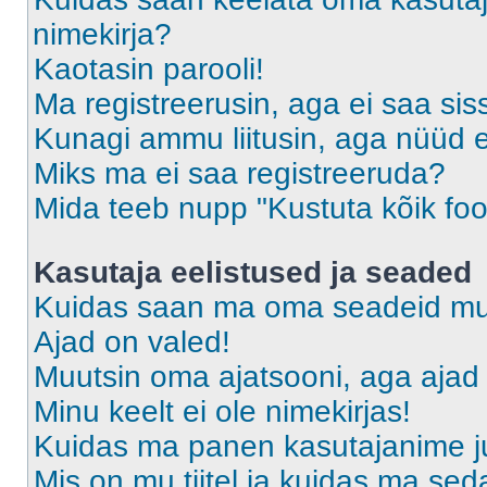
nimekirja?
Kaotasin parooli!
Ma registreerusin, aga ei saa sis
Kunagi ammu liitusin, aga nüüd 
Miks ma ei saa registreeruda?
Mida teeb nupp "Kustuta kõik fo
Kasutaja eelistused ja seaded
Kuidas saan ma oma seadeid m
Ajad on valed!
Muutsin oma ajatsooni, aga ajad 
Minu keelt ei ole nimekirjas!
Kuidas ma panen kasutajanime ju
Mis on mu tiitel ja kuidas ma s