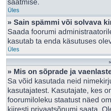
saatmise.
Üles
» Sain spämmi või solvava ki
Saada foorumi administraatorile
kasutab ta enda käsutuses ole
Üles
S
» Mis on sõprade ja vaenlast
Sa võid kasutada neid nimekir
kasutajatest. Kasutajate, kes o
foorumiloleku staatust näed om
kiiresti privaatsõnumi saata. Ol