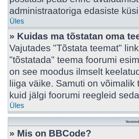
administraatoriga edasiste küs
Üles
» Kuidas ma tõstatan oma t
Vajutades "Tõstata teemat" lin
"tõstatada" teema foorumi esime
on see moodus ilmselt keelatud 
liiga väike. Samuti on võimalik 
kuid jälgi foorumi reegleid seda
Üles
Vormind
» Mis on BBCode?