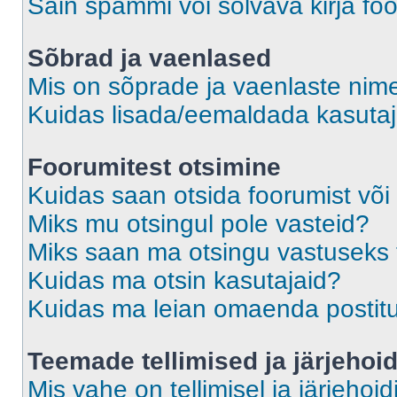
Sain spämmi või solvava kirja fo
Sõbrad ja vaenlased
Mis on sõprade ja vaenlaste nime
Kuidas lisada/eemaldada kasutaja
Foorumitest otsimine
Kuidas saan otsida foorumist või
Miks mu otsingul pole vasteid?
Miks saan ma otsingu vastuseks 
Kuidas ma otsin kasutajaid?
Kuidas ma leian omaenda postit
Teemade tellimised ja järjehoi
Mis vahe on tellimisel ja järjehoid