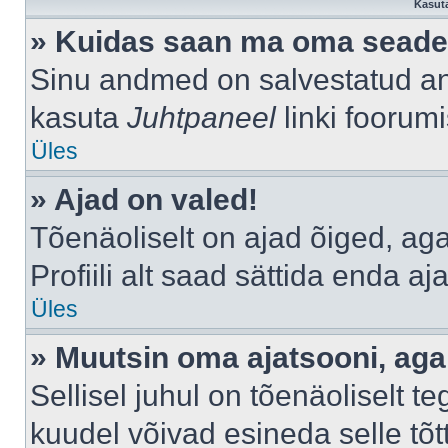
Kasuta
» Kuidas saan ma oma seade
Sinu andmed on salvestatud a
kasuta
Juhtpaneel
linki foorumi
Üles
» Ajad on valed!
Tõenäoliselt on ajad õiged, aga 
Profiili alt saad sättida enda aj
Üles
» Muutsin oma ajatsooni, aga 
Sellisel juhul on tõenäoliselt 
kuudel võivad esineda selle tõt