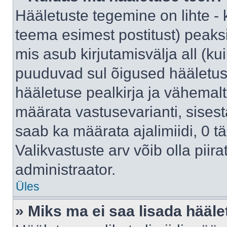
Hääletuste tegemine on lihte -
teema esimest postitust) pea
mis asub kirjutamisvälja all (kui
puuduvad sul õigused hääletus
hääletuse pealkirja ja vähemalt 
määrata vastusevarianti, sises
saab ka määrata ajalimiidi, 0 
Valikvastuste arv võib olla piir
administraator.
Üles
» Miks ma ei saa lisada hääle