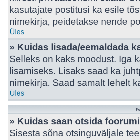
kasutajate postitusi ka esile tõ
nimekirja, peidetakse nende po
Üles
» Kuidas lisada/eemaldada ka
Selleks on kaks moodust. Iga kas
lisamiseks. Lisaks saad ka juh
nimekirja. Saad samalt lehelt 
Üles
Fo
» Kuidas saan otsida foorumi
Sisesta sõna otsinguväljale tee