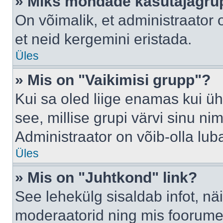
» Miks mõndade kasutajagrup
On võimalik, et administraator
et neid kergemini eristada.
Üles
» Mis on "Vaikimisi grupp"?
Kui sa oled liige enamas kui üh
see, millise grupi värvi sinu nimi 
Administraator on võib-olla lub
Üles
» Mis on "Juhtkond" link?
See lehekülg sisaldab infot, nä
moderaatorid ning mis foorume