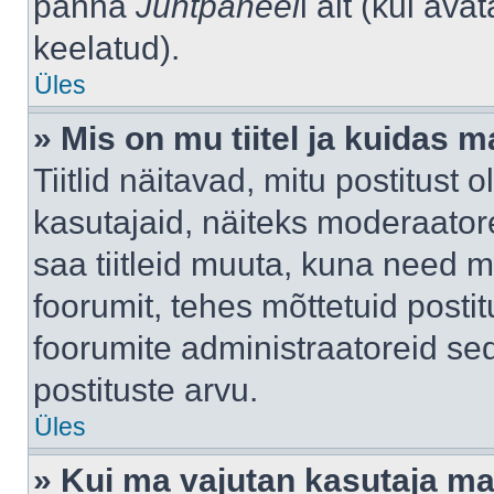
panna
Juhtpaneel
i alt (kui av
keelatud).
Üles
» Mis on mu tiitel ja kuidas
Tiitlid näitavad, mitu postitust 
kasutajaid, näiteks moderaatore
saa tiitleid muuta, kuna need m
foorumit, tehes mõttetuid postit
foorumite administraatoreid s
postituste arvu.
Üles
» Kui ma vajutan kasutaja mail