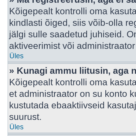
Kõigepealt kontrolli oma kasuta
kindlasti õiged, siis võib-olla 
jälgi sulle saadetud juhiseid. O
aktiveerimist või administraato
Üles
» Kunagi ammu liitusin, aga 
Kõigepealt kontrolli oma kasut
et administraator on su konto 
kustutada ebaaktiivseid kasut
suurust.
Üles