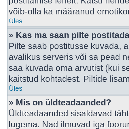
postitamise lehelt. Katsu nende
võib-olla ka määranud emotikoni
Üles
» Kas ma saan pilte postitad
Pilte saab postitusse kuvada,
avalikus serveris või sa pead n
saa kuvada oma arvutist (kui se
kaitstud kohtadest. Piltide lis
Üles
» Mis on üldteadaanded?
Üldteadaanded sisaldavad tähts
lugema. Nad ilmuvad iga foorum