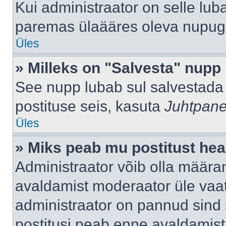
Kui administraator on selle lub
paremas ülaääres oleva nupug
Üles
» Milleks on "Salvesta" nupp
See nupp lubab sul salvestada 
postituse seis, kasuta
Juhtpane
Üles
» Miks peab mu postitust hea
Administraator võib olla määra
avaldamist moderaator üle vaat
administraator on pannud sind s
postitusi peab enne avaldamis