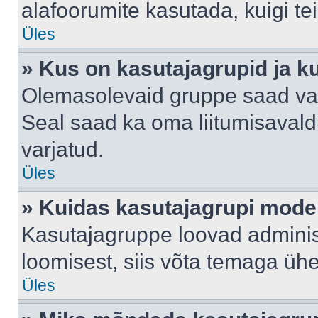
alafoorumite kasutada, kuigi te
Üles
» Kus on kasutajagrupid ja k
Olemasolevaid gruppe saad va
Seal saad ka oma liitumisavald
varjatud.
Üles
» Kuidas kasutajagrupi mode
Kasutajagruppe loovad administ
loomisest, siis võta temaga üh
Üles