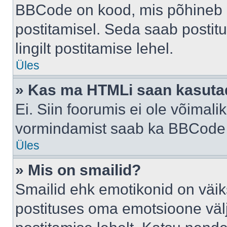
BBCode on kood, mis põhineb 
postitamisel. Seda saab postit
lingilt postitamise lehel.
Üles
» Kas ma HTMLi saan kasuta
Ei. Siin foorumis ei ole võima
vormindamist saab ka BBCode a
Üles
» Mis on smailid?
Smailid ehk emotikonid on väik
postituses oma emotsioone väl