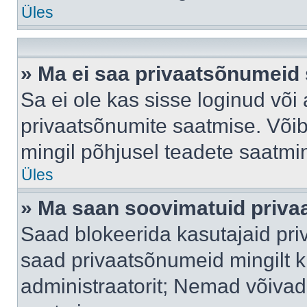
Üles
» Ma ei saa privaatsõnumeid 
Sa ei ole kas sisse loginud või
privaatsõnumite saatmise. Võib k
mingil põhjusel teadete saatmi
Üles
» Ma saan soovimatuid priva
Saad blokeerida kasutajaid pri
saad privaatsõnumeid mingilt kin
administraatorit; Nemad võivad 