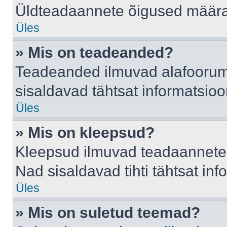
Üldteadaannete õigused määrab
Üles
» Mis on teadeanded?
Teadeanded ilmuvad alafoorumis
sisaldavad tähtsat informatsio
Üles
» Mis on kleepsud?
Kleepsud ilmuvad teadaannete a
Nad sisaldavad tihti tähtsat in
Üles
» Mis on suletud teemad?