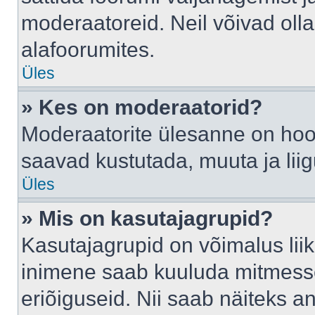
moderaatoreid. Neil võivad oll
alafoorumites.
Üles
» Kes on moderaatorid?
Moderaatorite ülesanne on hool
saavad kustutada, muuta ja lii
Üles
» Mis on kasutajagrupid?
Kasutajagrupid on võimalus li
inimene saab kuuluda mitmesse
eriõiguseid. Nii saab näiteks 