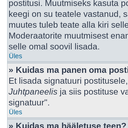
postitusi. Muutmiseks kasuta po
keegi on su teatele vastanud, 
muutes tuleb teate alla kiri sell
Moderaatorite muutmisest enama
selle omal soovil lisada.
Üles
» Kuidas ma panen oma posti
Et lisada signatuuri postitusel
Juhtpaneelis
ja siis postituse 
signatuur".
Üles
» Kuidas ma hääletuse teen?