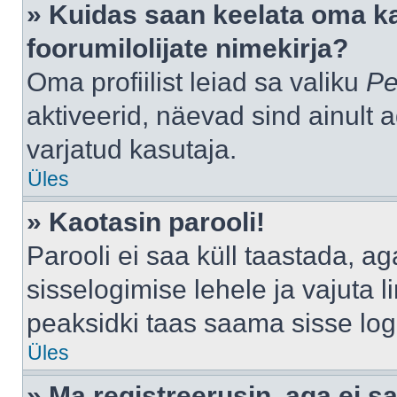
» Kuidas saan keelata oma k
foorumilolijate nimekirja?
Oma profiilist leiad sa valiku
Pe
aktiveerid, näevad sind ainult a
varjatud kasutaja.
Üles
» Kaotasin parooli!
Parooli ei saa küll taastada, a
sisselogimise lehele ja vajuta l
peaksidki taas saama sisse log
Üles
» Ma registreerusin, aga ei sa