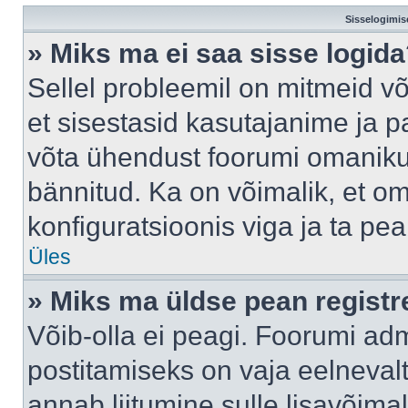
Sisselogimis
» Miks ma ei saa sisse logid
Sellel probleemil on mitmeid võ
et sisestasid kasutajanime ja pa
võta ühendust foorumi omaniku
bännitud. Ka on võimalik, et o
konfiguratsioonis viga ja ta pe
Üles
» Miks ma üldse pean regist
Võib-olla ei peagi. Foorumi adm
postitamiseks on vaja eelnevalt 
annab liitumine sulle lisavõimal