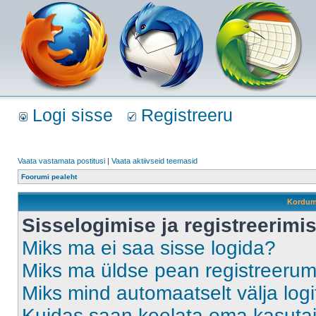
Logi sisse
Registreeru
Vaata vastamata postitusi
|
Vaata aktiivseid teemasid
Foorumi pealeht
Kordum
Sisselogimise ja registreerim
Miks ma ei saa sisse logida?
Miks ma üldse pean registreeru
Miks mind automaatselt välja log
Kuidas saan keelata oma kasutaja