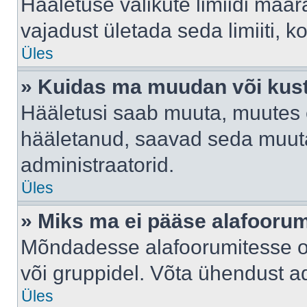
Hääletuse valikute limiidi määr
vajadust ületada seda limiiti, 
Üles
» Kuidas ma muudan või kust
Hääletusi saab muuta, muutes e
hääletanud, saavad seda muuta
administraatorid.
Üles
» Miks ma ei pääse alafooru
Mõndadesse alafoorumitesse on 
või gruppidel. Võta ühendust ad
Üles