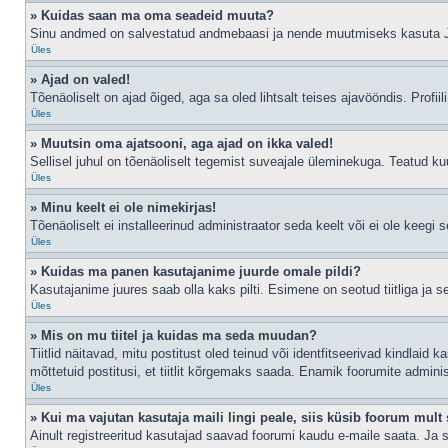
» Kuidas saan ma oma seadeid muuta?
Sinu andmed on salvestatud andmebaasi ja nende muutmiseks kasuta
Üles
» Ajad on valed!
Tõenäoliselt on ajad õiged, aga sa oled lihtsalt teises ajavööndis. Profiil
Üles
» Muutsin oma ajatsooni, aga ajad on ikka valed!
Sellisel juhul on tõenäoliselt tegemist suveajale üleminekuga. Teatud kuu
Üles
» Minu keelt ei ole nimekirjas!
Tõenäoliselt ei installeerinud administraator seda keelt või ei ole keegi 
Üles
» Kuidas ma panen kasutajanime juurde omale pildi?
Kasutajanime juures saab olla kaks pilti. Esimene on seotud tiitliga ja 
Üles
» Mis on mu tiitel ja kuidas ma seda muudan?
Tiitlid näitavad, mitu postitust oled teinud või identfitseerivad kindlaid
mõttetuid postitusi, et tiitlit kõrgemaks saada. Enamik foorumite admini
Üles
» Kui ma vajutan kasutaja maili lingi peale, siis küsib foorum mult 
Ainult registreeritud kasutajad saavad foorumi kaudu e-maile saata. Ja s