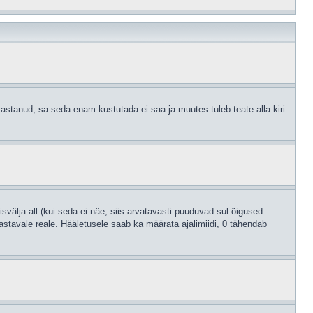
astanud, sa seda enam kustutada ei saa ja muutes tuleb teate alla kiri
svälja all (kui seda ei näe, siis arvatavasti puuduvad sul õigused
astavale reale. Hääletusele saab ka määrata ajalimiidi, 0 tähendab