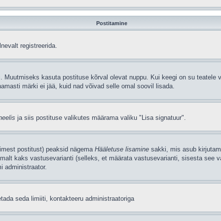
Postitamine
nevalt registreerida.
. Muutmiseks kasuta postituse kõrval olevat nuppu. Kui keegi on su teatele v
amasti märki ei jää, kuid nad võivad selle omal soovil lisada.
neelis
ja siis postituse valikutes määrama valiku "Lisa signatuur".
simest postitust) peaksid nägema
Hääletuse lisamine
sakki, mis asub kirjutami
alt kaks vastusevarianti (selleks, et määrata vastusevarianti, sisesta see v
i administraator.
tada seda limiiti, kontakteeru administraatoriga