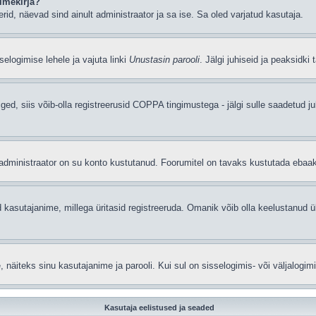
imekirja?
eerid, näevad sind ainult administraator ja sa ise. Sa oled varjatud kasutaja.
elogimise lehele ja vajuta linki
Unustasin parooli
. Jälgi juhiseid ja peaksidki
iged, siis võib-olla registreerusid COPPA tingimustega - jälgi sulle saadetud ju
t administraator on su konto kustutanud. Foorumitel on tavaks kustutada ebaa
 kasutajanime, millega üritasid registreeruda. Omanik võib olla keelustanud ü
äiteks sinu kasutajanime ja parooli. Kui sul on sisselogimis- või väljalogim
Kasutaja eelistused ja seaded