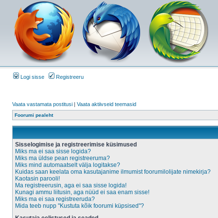
Logi sisse
Registreeru
Vaata vastamata postitusi
|
Vaata aktiivseid teemasid
Foorumi pealeht
Sisselogimise ja registreerimise küsimused
Miks ma ei saa sisse logida?
Miks ma üldse pean registreeruma?
Miks mind automaatselt välja logitakse?
Kuidas saan keelata oma kasutajanime ilmumist foorumilolijate nimekirja?
Kaotasin parooli!
Ma registreerusin, aga ei saa sisse logida!
Kunagi ammu liitusin, aga nüüd ei saa enam sisse!
Miks ma ei saa registreeruda?
Mida teeb nupp "Kustuta kõik foorumi küpsised"?