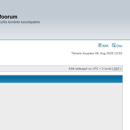
ifoorum
ozilla toodete kasutajatele
KKK
Otsi
Tänane kuupäev 09. Aug 2026 13:53
Kõik kellaajad on UTC + 2 tundi [
DST
]