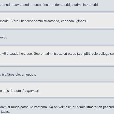
etanud, saavad seda muuta ainult moderaatorid ja administraatorid.
ppidel. Võta ühendust administraatoriga, et saada ligipääs.
aldi.
ud, võid saada hoiatuse. See on administraatori otsus ja phpBB pole sellega se
as ülaääres oleva nupuga.
se seis, kasuta
Juhtpaneel
i.
ldamist moderaator üle vaatama. Ka on võimalik, et administraator on pannud 
 jaoks.