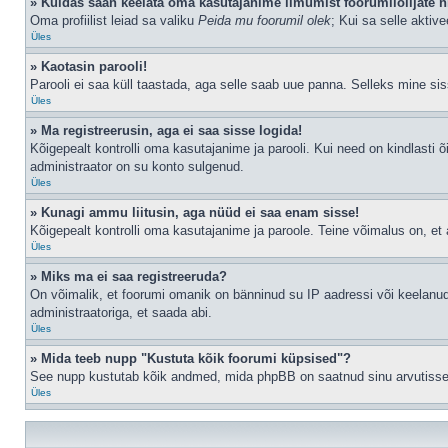
» Kuidas saan keelata oma kasutajanime ilmumist foorumilolijate n
Oma profiilist leiad sa valiku
Peida mu foorumil olek
; Kui sa selle aktiv
Üles
» Kaotasin parooli!
Parooli ei saa küll taastada, aga selle saab uue panna. Selleks mine siss
Üles
» Ma registreerusin, aga ei saa sisse logida!
Kõigepealt kontrolli oma kasutajanime ja parooli. Kui need on kindlasti õ
administraator on su konto sulgenud.
Üles
» Kunagi ammu liitusin, aga nüüd ei saa enam sisse!
Kõigepealt kontrolli oma kasutajanime ja paroole. Teine võimalus on, e
Üles
» Miks ma ei saa registreeruda?
On võimalik, et foorumi omanik on bänninud su IP aadressi või keelanud
administraatoriga, et saada abi.
Üles
» Mida teeb nupp "Kustuta kõik foorumi küpsised"?
See nupp kustutab kõik andmed, mida phpBB on saatnud sinu arvutisse, n
Üles