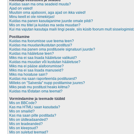
Kasutaja eelistused ja seaded
Kuidas saan ma oma seadeid muuta?
Ajad on valed!
Muutsin oma ajatsooni, aga ajad on ikka valed!
Minu keelt ei ole nimekirjas!
Kuidas ma panen kasutajanime juurde omale pildi?
Mis on mu tiitel ja kuidas ma seda muudan?
Kui ma vajutan kasutaja maili lingi peale, siis küsib foorum mult sisselogimist
Postitamine
Kuidas ma foorumisse uue teema teen?
Kuidas ma muudan/kustutan postitusi?
Kuidas ma panen oma postitusele signatuuri juurde?
Kuidas ma hääletuse teen?
Miks ma ei saa lisada hääletuse valikuid?
Kuidas ma muudan või kustutan hääletuse?
Miks ma ei pääse alafoorumisse?
Miks ma ei saa lisada manuseid?
Miks ma hoiatuse sain?
Kuidas ma saan raporteerida postitusest?
Milleks on "Salvesta" nupp postitamise juures?
Miks peab mu postitust heaks kiitma?
Kuidas ma tõstatan oma teemat?
Vormindamine ja teemade tüübid
Mis on BBCode?
Kas ma HTMLi saan kasutada?
Mis on smailid?
Kas ma saan pilte postitada?
Mis on üldteadaanded?
Mis on teadeanded?
Mis on kleepsud?
Mis on suletud teemad?