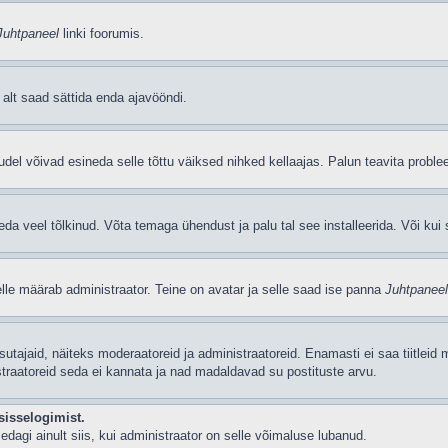
Juhtpaneel
linki foorumis.
i alt saad sättida enda ajavööndi.
del võivad esineda selle tõttu väiksed nihked kellaajas. Palun teavita problee
seda veel tõlkinud. Võta temaga ühendust ja palu tal see installeerida. Või kui s
selle määrab administraator. Teine on avatar ja selle saad ise panna
Juhtpaneel
 kasutajaid, näiteks moderaatoreid ja administraatoreid. Enamasti ei saa tiitle
straatoreid seda ei kannata ja nad madaldavad su postituste arvu.
sisselogimist.
edagi ainult siis, kui administraator on selle võimaluse lubanud.