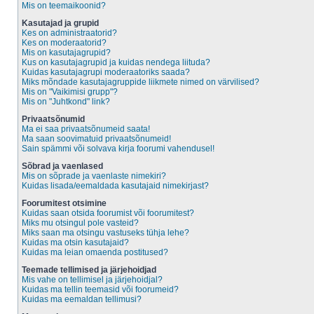
Mis on teemaikoonid?
Kasutajad ja grupid
Kes on administraatorid?
Kes on moderaatorid?
Mis on kasutajagrupid?
Kus on kasutajagrupid ja kuidas nendega liituda?
Kuidas kasutajagrupi moderaatoriks saada?
Miks mõndade kasutajagruppide liikmete nimed on värvilised?
Mis on "Vaikimisi grupp"?
Mis on "Juhtkond" link?
Privaatsõnumid
Ma ei saa privaatsõnumeid saata!
Ma saan soovimatuid privaatsõnumeid!
Sain spämmi või solvava kirja foorumi vahendusel!
Sõbrad ja vaenlased
Mis on sõprade ja vaenlaste nimekiri?
Kuidas lisada/eemaldada kasutajaid nimekirjast?
Foorumitest otsimine
Kuidas saan otsida foorumist või foorumitest?
Miks mu otsingul pole vasteid?
Miks saan ma otsingu vastuseks tühja lehe?
Kuidas ma otsin kasutajaid?
Kuidas ma leian omaenda postitused?
Teemade tellimised ja järjehoidjad
Mis vahe on tellimisel ja järjehoidjal?
Kuidas ma tellin teemasid või foorumeid?
Kuidas ma eemaldan tellimusi?