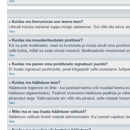
Üles
» Kuidas ma foorumisse uue teema teen?
Lihtsalt kasuta vastavat nuppu mingis alateemas. Sul võib olla tarvis eel
Üles
» Kuidas ma muudan/kustutan postitusi?
Kui sa pole moderaator, saad sa kustutada ja muuta ainult oma postitusi
selle kohta, millal sa seda viimati muutsid. Moderaatorite muutmisest en
Üles
» Kuidas ma panen oma postitusele signatuuri juurde?
Et lisada signatuuri postitusele, pead kõigepealt selle sisestama
Juhtpa
Üles
» Kuidas ma hääletuse teen?
Hääletuste tegemine on lihte - kui postitad teema (või muudad teema e
hääletuse algatamiseks). Peaksid sisestama hääletuse pealkirja ja vähem
piiramatut aega. Valikvastuste arv võib olla piiratud, selle määrab foorum
Üles
» Miks ma ei saa lisada hääletuse valikuid?
Hääletuse valikute limiidi määrab administraator. Kui tunned vajadust üle
Üles