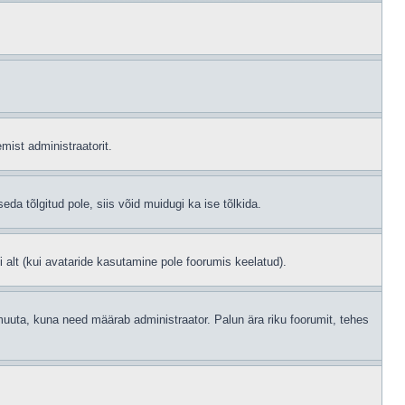
mist administraatorit.
eda tõlgitud pole, siis võid muidugi ka ise tõlkida.
i alt (kui avataride kasutamine pole foorumis keelatud).
id muuta, kuna need määrab administraator. Palun ära riku foorumit, tehes