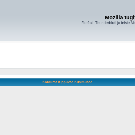
Mozilla tug
Firefoxi, Thunderbirdi ja teiste M
Korduma Kippuvad Küsimused