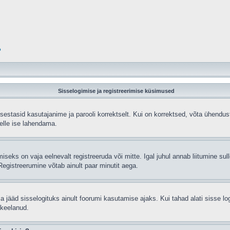
?
Sisselogimise ja registreerimise küsimused
sisestasid kasutajanime ja parooli korrektselt. Kui on korrektsed, võta ühend
selle ise lahendama.
seks on vaja eelnevalt registreeruda või mitte. Igal juhul annab liitumine sulle
egistreerumine võtab ainult paar minutit aega.
sa jääd sisselogituks ainult foorumi kasutamise ajaks. Kui tahad alati sisse lo
 keelanud.