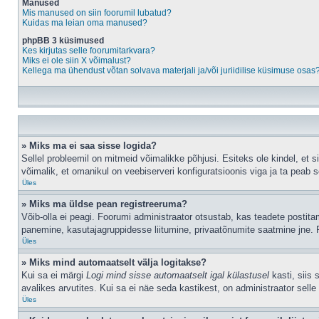
Manused
Mis manused on siin foorumil lubatud?
Kuidas ma leian oma manused?
phpBB 3 küsimused
Kes kirjutas selle foorumitarkvara?
Miks ei ole siin X võimalust?
Kellega ma ühendust võtan solvava materjali ja/või juriidilise küsimuse osas
» Miks ma ei saa sisse logida?
Sellel probleemil on mitmeid võimalikke põhjusi. Esiteks ole kindel, et 
võimalik, et omanikul on veebiserveri konfiguratsioonis viga ja ta peab 
Üles
» Miks ma üldse pean registreeruma?
Võib-olla ei peagi. Foorumi administraator otsustab, kas teadete postitami
panemine, kasutajagruppidesse liitumine, privaatõnumite saatmine jne. R
Üles
» Miks mind automaatselt välja logitakse?
Kui sa ei märgi
Logi mind sisse automaatselt igal külastusel
kasti, siis 
avalikes arvutites. Kui sa ei näe seda kastikest, on administraator selle
Üles