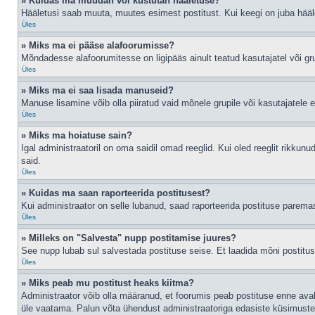
» Kuidas ma muudan või kustutan hääletuse?
Hääletusi saab muuta, muutes esimest postitust. Kui keegi on juba hääl
Üles
» Miks ma ei pääse alafoorumisse?
Mõndadesse alafoorumitesse on ligipääs ainult teatud kasutajatel või gru
Üles
» Miks ma ei saa lisada manuseid?
Manuse lisamine võib olla piiratud vaid mõnele grupile või kasutajatele er
Üles
» Miks ma hoiatuse sain?
Igal administraatoril on oma saidil omad reeglid. Kui oled reeglit rikkun
said.
Üles
» Kuidas ma saan raporteerida postitusest?
Kui administraator on selle lubanud, saad raporteerida postituse parem
Üles
» Milleks on "Salvesta" nupp postitamise juures?
See nupp lubab sul salvestada postituse seise. Et laadida mõni postitu
Üles
» Miks peab mu postitust heaks kiitma?
Administraator võib olla määranud, et foorumis peab postituse enne ava
üle vaatama. Palun võta ühendust administraatoriga edasiste küsimuste