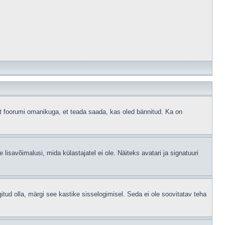
ust foorumi omanikuga, et teada saada, kas oled bännitud. Ka on
 lisavõimalusi, mida külastajatel ei ole. Näiteks avatari ja signatuuri
gitud olla, märgi see kastike sisselogimisel. Seda ei ole soovitatav teha