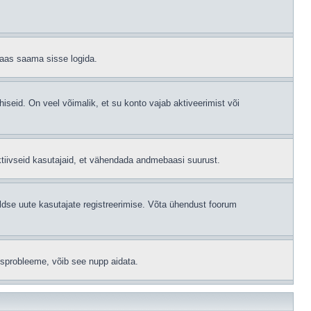
 taas saama sisse logida.
hiseid. On veel võimalik, et su konto vajab aktiveerimist või
ktiivseid kasutajaid, et vähendada andmebaasi suurust.
ldse uute kasutajate registreerimise. Võta ühendust foorum
isprobleeme, võib see nupp aidata.