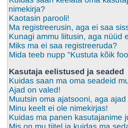
nimekirja?
Kaotasin parooli!
Ma registreerusin, aga ei saa sis
Kunagi ammu liitusin, aga nüüd 
Miks ma ei saa registreeruda?
Mida teeb nupp "Kustuta kõik fo
Kasutaja eelistused ja seaded
Kuidas saan ma oma seadeid m
Ajad on valed!
Muutsin oma ajatsooni, aga ajad 
Minu keelt ei ole nimekirjas!
Kuidas ma panen kasutajanime ju
Mis on mu tiitel ja kuidas ma s