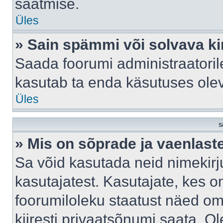
saatmise.
Üles
» Sain spämmi või solvava ki
Saada foorumi administraatorile
kasutab ta enda käsutuses ole
Üles
S
» Mis on sõprade ja vaenlast
Sa võid kasutada neid nimekir
kasutajatest. Kasutajate, kes o
foorumiloleku staatust näed om
kiiresti privaatsõnumi saata. Ol