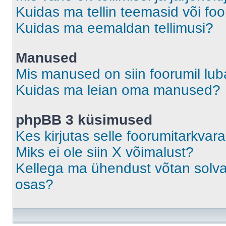
Kuidas ma tellin teemasid või fo
Kuidas ma eemaldan tellimusi?
Manused
Mis manused on siin foorumil lu
Kuidas ma leian oma manused?
phpBB 3 küsimused
Kes kirjutas selle foorumitarkvar
Miks ei ole siin X võimalust?
Kellega ma ühendust võtan solvava
osas?