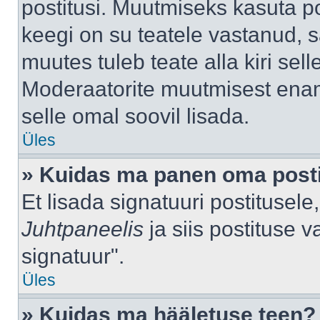
postitusi. Muutmiseks kasuta po
keegi on su teatele vastanud, 
muutes tuleb teate alla kiri sell
Moderaatorite muutmisest enama
selle omal soovil lisada.
Üles
» Kuidas ma panen oma posti
Et lisada signatuuri postitusel
Juhtpaneelis
ja siis postituse 
signatuur".
Üles
» Kuidas ma hääletuse teen?