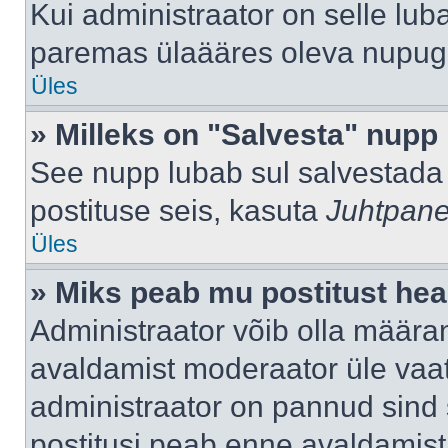
Kui administraator on selle lub
paremas ülaääres oleva nupug
Üles
» Milleks on "Salvesta" nupp
See nupp lubab sul salvestada 
postituse seis, kasuta
Juhtpane
Üles
» Miks peab mu postitust hea
Administraator võib olla määra
avaldamist moderaator üle vaat
administraator on pannud sind s
postitusi peab enne avaldamis