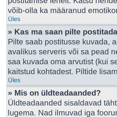
postitamise lehelt. Katsu nende
võib-olla ka määranud emotikoni
Üles
» Kas ma saan pilte postitad
Pilte saab postitusse kuvada,
avalikus serveris või sa pead n
saa kuvada oma arvutist (kui se
kaitstud kohtadest. Piltide lis
Üles
» Mis on üldteadaanded?
Üldteadaanded sisaldavad tähts
lugema. Nad ilmuvad iga foorum