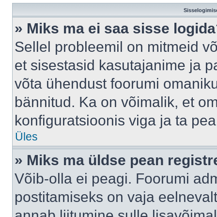
Sisselogimis
» Miks ma ei saa sisse logid
Sellel probleemil on mitmeid võ
et sisestasid kasutajanime ja pa
võta ühendust foorumi omaniku
bännitud. Ka on võimalik, et o
konfiguratsioonis viga ja ta pe
Üles
» Miks ma üldse pean regist
Võib-olla ei peagi. Foorumi adm
postitamiseks on vaja eelnevalt 
annab liitumine sulle lisavõimal