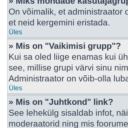
» Miks mõndade kasutajagrup
On võimalik, et administraator
et neid kergemini eristada.
Üles
» Mis on "Vaikimisi grupp"?
Kui sa oled liige enamas kui üh
see, millise grupi värvi sinu nimi 
Administraator on võib-olla lub
Üles
» Mis on "Juhtkond" link?
See lehekülg sisaldab infot, nä
moderaatorid ning mis foorume