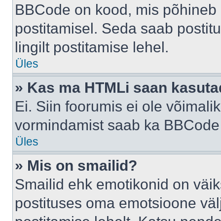
BBCode on kood, mis põhineb 
postitamisel. Seda saab postit
lingilt postitamise lehel.
Üles
» Kas ma HTMLi saan kasuta
Ei. Siin foorumis ei ole võima
vormindamist saab ka BBCode a
Üles
» Mis on smailid?
Smailid ehk emotikonid on väik
postituses oma emotsioone väl