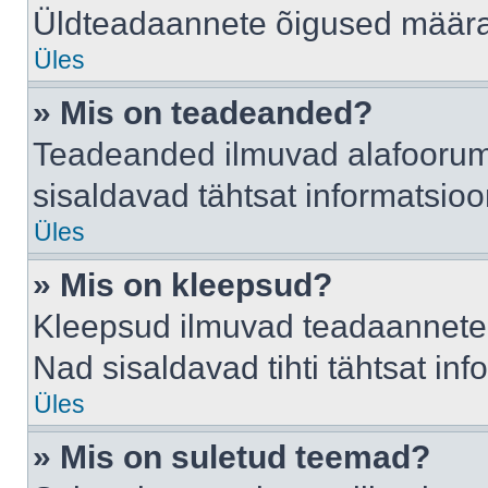
Üldteadaannete õigused määrab
Üles
» Mis on teadeanded?
Teadeanded ilmuvad alafoorumis
sisaldavad tähtsat informatsio
Üles
» Mis on kleepsud?
Kleepsud ilmuvad teadaannete a
Nad sisaldavad tihti tähtsat in
Üles
» Mis on suletud teemad?