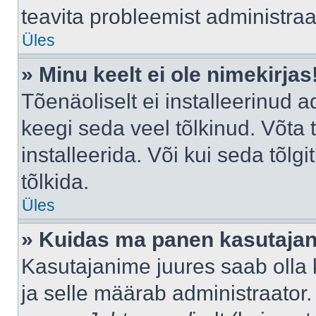
teavita probleemist administraat
Üles
» Minu keelt ei ole nimekirjas
Tõenäoliselt ei installeerinud a
keegi seda veel tõlkinud. Võta
installeerida. Või kui seda tõlgi
tõlkida.
Üles
» Kuidas ma panen kasutajan
Kasutajanime juures saab olla k
ja selle määrab administraator.