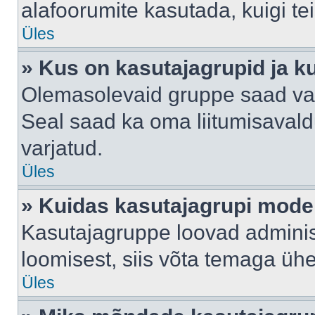
alafoorumite kasutada, kuigi te
Üles
» Kus on kasutajagrupid ja k
Olemasolevaid gruppe saad va
Seal saad ka oma liitumisavald
varjatud.
Üles
» Kuidas kasutajagrupi mode
Kasutajagruppe loovad administ
loomisest, siis võta temaga üh
Üles