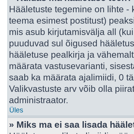
Hääletuste tegemine on lihte -
teema esimest postitust) pea
mis asub kirjutamisvälja all (kui
puuduvad sul õigused hääletus
hääletuse pealkirja ja vähemalt 
määrata vastusevarianti, sises
saab ka määrata ajalimiidi, 0 
Valikvastuste arv võib olla piir
administraator.
Üles
» Miks ma ei saa lisada hääle