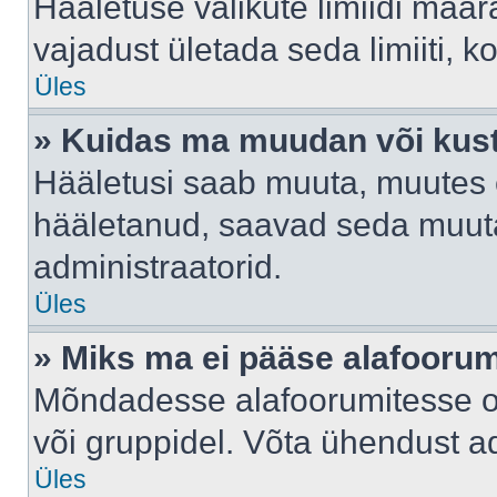
Hääletuse valikute limiidi määr
vajadust ületada seda limiiti, 
Üles
» Kuidas ma muudan või kust
Hääletusi saab muuta, muutes e
hääletanud, saavad seda muuta
administraatorid.
Üles
» Miks ma ei pääse alafooru
Mõndadesse alafoorumitesse on 
või gruppidel. Võta ühendust ad
Üles