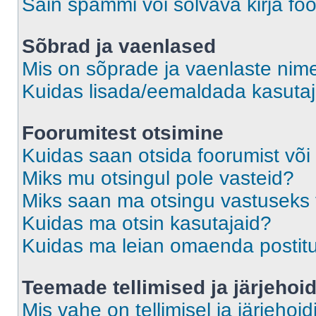
Sain spämmi või solvava kirja fo
Sõbrad ja vaenlased
Mis on sõprade ja vaenlaste nime
Kuidas lisada/eemaldada kasutaja
Foorumitest otsimine
Kuidas saan otsida foorumist või
Miks mu otsingul pole vasteid?
Miks saan ma otsingu vastuseks 
Kuidas ma otsin kasutajaid?
Kuidas ma leian omaenda postit
Teemade tellimised ja järjehoi
Mis vahe on tellimisel ja järjehoid