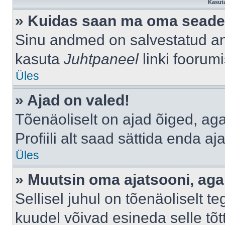
Kasuta
» Kuidas saan ma oma seade
Sinu andmed on salvestatud a
kasuta
Juhtpaneel
linki foorumi
Üles
» Ajad on valed!
Tõenäoliselt on ajad õiged, aga 
Profiili alt saad sättida enda aj
Üles
» Muutsin oma ajatsooni, aga 
Sellisel juhul on tõenäoliselt 
kuudel võivad esineda selle tõt