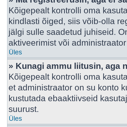
Kõigepealt kontrolli oma kasuta
kindlasti õiged, siis võib-olla 
jälgi sulle saadetud juhiseid. O
aktiveerimist või administraato
Üles
» Kunagi ammu liitusin, aga 
Kõigepealt kontrolli oma kasut
et administraator on su konto 
kustutada ebaaktiivseid kasut
suurust.
Üles