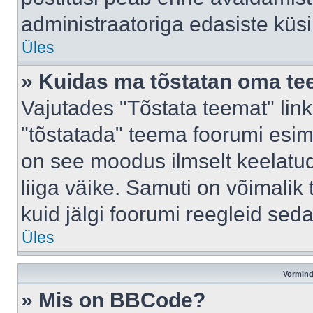
administraatoriga edasiste küs
Üles
» Kuidas ma tõstatan oma t
Vajutades "Tõstata teemat" lin
"tõstatada" teema foorumi esime
on see moodus ilmselt keelatud 
liiga väike. Samuti on võimalik 
kuid jälgi foorumi reegleid seda
Üles
Vormind
» Mis on BBCode?