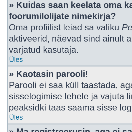
» Kuidas saan keelata oma k
foorumilolijate nimekirja?
Oma profiilist leiad sa valiku
Pe
aktiveerid, näevad sind ainult a
varjatud kasutaja.
Üles
» Kaotasin parooli!
Parooli ei saa küll taastada, a
sisselogimise lehele ja vajuta l
peaksidki taas saama sisse log
Üles
» Ma registreerusin, aga ei sa