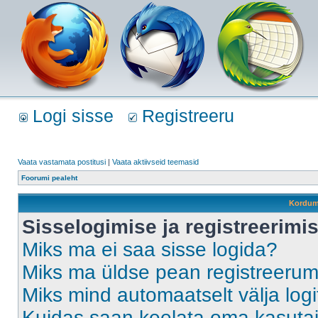
Logi sisse
Registreeru
Vaata vastamata postitusi
|
Vaata aktiivseid teemasid
Foorumi pealeht
Kordum
Sisselogimise ja registreerim
Miks ma ei saa sisse logida?
Miks ma üldse pean registreeru
Miks mind automaatselt välja log
Kuidas saan keelata oma kasutaja