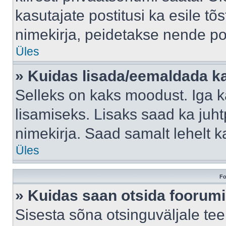
kasutajate postitusi ka esile tõ
nimekirja, peidetakse nende po
Üles
» Kuidas lisada/eemaldada ka
Selleks on kaks moodust. Iga kas
lisamiseks. Lisaks saad ka juh
nimekirja. Saad samalt lehelt 
Üles
Fo
» Kuidas saan otsida foorumi
Sisesta sõna otsinguväljale tee