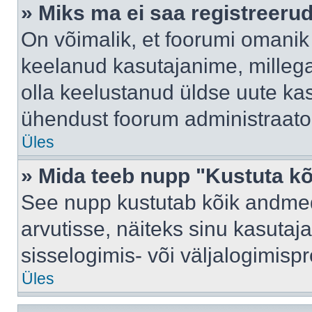
» Miks ma ei saa registreeru
On võimalik, et foorumi omanik
keelanud kasutajanime, millega
olla keelustanud üldse uute kas
ühendust foorum administraator
Üles
» Mida teeb nupp "Kustuta k
See nupp kustutab kõik andme
arvutisse, näiteks sinu kasutaja
sisselogimis- või väljalogimisp
Üles