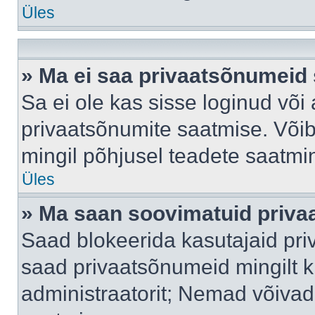
Üles
» Ma ei saa privaatsõnumeid 
Sa ei ole kas sisse loginud või
privaatsõnumite saatmise. Võib k
mingil põhjusel teadete saatmi
Üles
» Ma saan soovimatuid priva
Saad blokeerida kasutajaid pri
saad privaatsõnumeid mingilt kin
administraatorit; Nemad võivad 