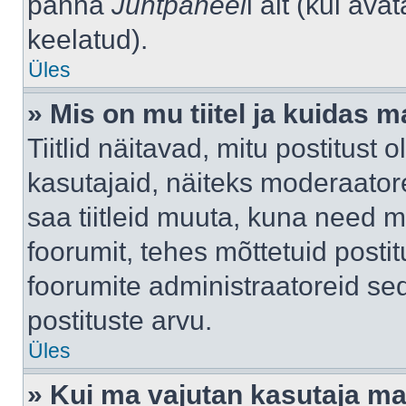
panna
Juhtpaneel
i alt (kui av
keelatud).
Üles
» Mis on mu tiitel ja kuidas
Tiitlid näitavad, mitu postitust 
kasutajaid, näiteks moderaatore
saa tiitleid muuta, kuna need m
foorumit, tehes mõttetuid postit
foorumite administraatoreid s
postituste arvu.
Üles
» Kui ma vajutan kasutaja mail