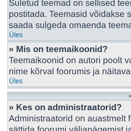
Suletud teemad on sellised te
postitada. Teemasid võidakse s
saada sulgeda omaenda teemasi
Üles
» Mis on teemaikoonid?
Teemaikoonid on autori poolt v
nime kõrval foorumis ja näitav
Üles
K
» Kes on administraatorid?
Administraatorid on auastmelt
sättida foorumi väljanägemist 