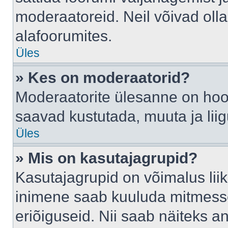
moderaatoreid. Neil võivad oll
alafoorumites.
Üles
» Kes on moderaatorid?
Moderaatorite ülesanne on hool
saavad kustutada, muuta ja lii
Üles
» Mis on kasutajagrupid?
Kasutajagrupid on võimalus li
inimene saab kuuluda mitmesse
eriõiguseid. Nii saab näiteks 