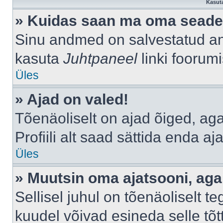
Kasuta
» Kuidas saan ma oma seade
Sinu andmed on salvestatud a
kasuta
Juhtpaneel
linki foorumi
Üles
» Ajad on valed!
Tõenäoliselt on ajad õiged, aga 
Profiili alt saad sättida enda aj
Üles
» Muutsin oma ajatsooni, aga 
Sellisel juhul on tõenäoliselt 
kuudel võivad esineda selle tõt