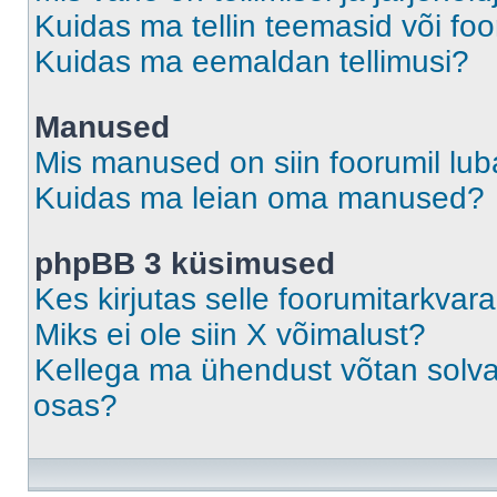
Kuidas ma tellin teemasid või fo
Kuidas ma eemaldan tellimusi?
Manused
Mis manused on siin foorumil lu
Kuidas ma leian oma manused?
phpBB 3 küsimused
Kes kirjutas selle foorumitarkvar
Miks ei ole siin X võimalust?
Kellega ma ühendust võtan solvava
osas?