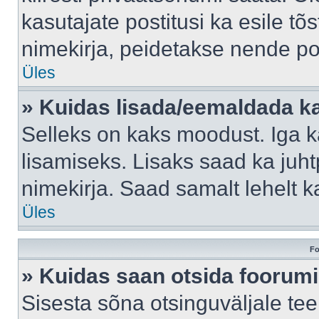
kasutajate postitusi ka esile tõ
nimekirja, peidetakse nende po
Üles
» Kuidas lisada/eemaldada ka
Selleks on kaks moodust. Iga kas
lisamiseks. Lisaks saad ka juh
nimekirja. Saad samalt lehelt 
Üles
Fo
» Kuidas saan otsida foorumi
Sisesta sõna otsinguväljale tee