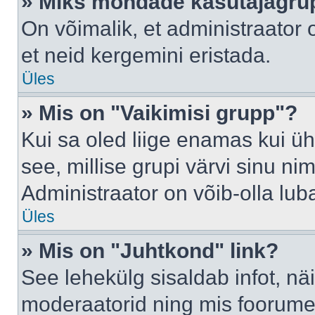
» Miks mõndade kasutajagrup
On võimalik, et administraator
et neid kergemini eristada.
Üles
» Mis on "Vaikimisi grupp"?
Kui sa oled liige enamas kui üh
see, millise grupi värvi sinu nimi 
Administraator on võib-olla lub
Üles
» Mis on "Juhtkond" link?
See lehekülg sisaldab infot, nä
moderaatorid ning mis foorume