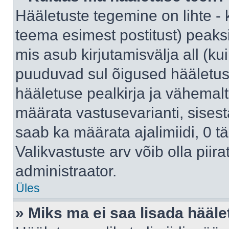
Hääletuste tegemine on lihte -
teema esimest postitust) pea
mis asub kirjutamisvälja all (kui
puuduvad sul õigused hääletus
hääletuse pealkirja ja vähemalt 
määrata vastusevarianti, sises
saab ka määrata ajalimiidi, 0 
Valikvastuste arv võib olla piir
administraator.
Üles
» Miks ma ei saa lisada hääle