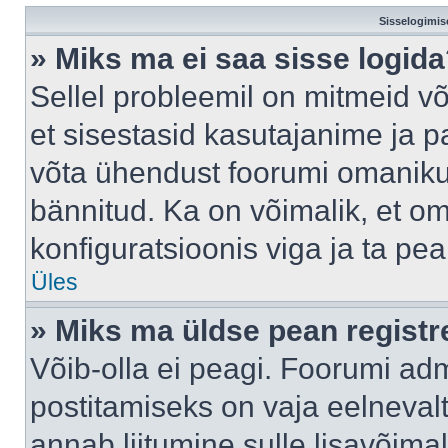
Sisselogimis
» Miks ma ei saa sisse logid
Sellel probleemil on mitmeid võ
et sisestasid kasutajanime ja pa
võta ühendust foorumi omaniku
bännitud. Ka on võimalik, et o
konfiguratsioonis viga ja ta pe
Üles
» Miks ma üldse pean regist
Võib-olla ei peagi. Foorumi adm
postitamiseks on vaja eelnevalt 
annab liitumine sulle lisavõimal