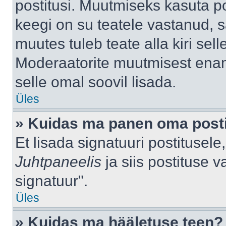
postitusi. Muutmiseks kasuta po
keegi on su teatele vastanud, 
muutes tuleb teate alla kiri sell
Moderaatorite muutmisest enama
selle omal soovil lisada.
Üles
» Kuidas ma panen oma posti
Et lisada signatuuri postitusel
Juhtpaneelis
ja siis postituse 
signatuur".
Üles
» Kuidas ma hääletuse teen?