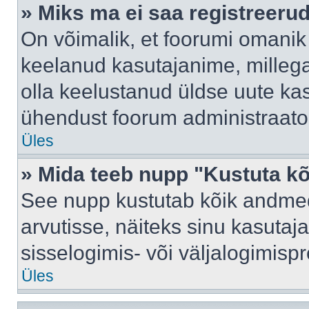
» Miks ma ei saa registreeru
On võimalik, et foorumi omanik
keelanud kasutajanime, millega
olla keelustanud üldse uute kas
ühendust foorum administraator
Üles
» Mida teeb nupp "Kustuta k
See nupp kustutab kõik andme
arvutisse, näiteks sinu kasutaja
sisselogimis- või väljalogimisp
Üles