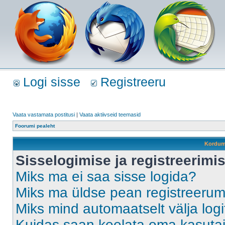
Logi sisse
Registreeru
Vaata vastamata postitusi
|
Vaata aktiivseid teemasid
Foorumi pealeht
Kordum
Sisselogimise ja registreerim
Miks ma ei saa sisse logida?
Miks ma üldse pean registreeru
Miks mind automaatselt välja log
Kuidas saan keelata oma kasutaja