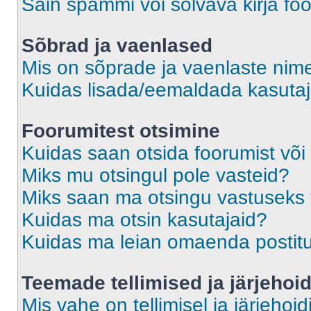
Sain spämmi või solvava kirja fo
Sõbrad ja vaenlased
Mis on sõprade ja vaenlaste nime
Kuidas lisada/eemaldada kasutaja
Foorumitest otsimine
Kuidas saan otsida foorumist või
Miks mu otsingul pole vasteid?
Miks saan ma otsingu vastuseks 
Kuidas ma otsin kasutajaid?
Kuidas ma leian omaenda postit
Teemade tellimised ja järjehoi
Mis vahe on tellimisel ja järjehoid