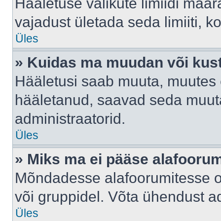
Hääletuse valikute limiidi määr
vajadust ületada seda limiiti, 
Üles
» Kuidas ma muudan või kust
Hääletusi saab muuta, muutes e
hääletanud, saavad seda muuta
administraatorid.
Üles
» Miks ma ei pääse alafooru
Mõndadesse alafoorumitesse on 
või gruppidel. Võta ühendust ad
Üles