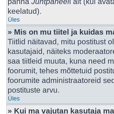
panna
Juhtpaneel
i alt (kui av
keelatud).
Üles
» Mis on mu tiitel ja kuidas
Tiitlid näitavad, mitu postitust 
kasutajaid, näiteks moderaatore
saa tiitleid muuta, kuna need m
foorumit, tehes mõttetuid postit
foorumite administraatoreid s
postituste arvu.
Üles
» Kui ma vajutan kasutaja mail