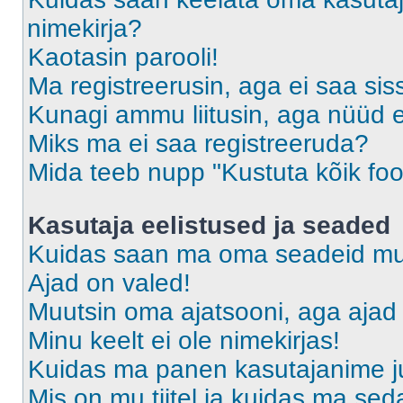
nimekirja?
Kaotasin parooli!
Ma registreerusin, aga ei saa sis
Kunagi ammu liitusin, aga nüüd 
Miks ma ei saa registreeruda?
Mida teeb nupp "Kustuta kõik fo
Kasutaja eelistused ja seaded
Kuidas saan ma oma seadeid m
Ajad on valed!
Muutsin oma ajatsooni, aga ajad 
Minu keelt ei ole nimekirjas!
Kuidas ma panen kasutajanime ju
Mis on mu tiitel ja kuidas ma s