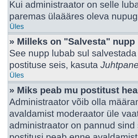
Kui administraator on selle lub
paremas ülaääres oleva nupug
Üles
» Milleks on "Salvesta" nupp
See nupp lubab sul salvestada 
postituse seis, kasuta
Juhtpane
Üles
» Miks peab mu postitust hea
Administraator võib olla määra
avaldamist moderaator üle vaat
administraator on pannud sind s
postitusi peab enne avaldamis