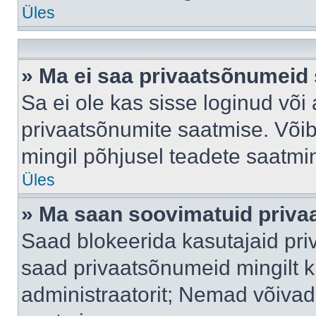
Üles
» Ma ei saa privaatsõnumeid 
Sa ei ole kas sisse loginud või
privaatsõnumite saatmise. Võib k
mingil põhjusel teadete saatmi
Üles
» Ma saan soovimatuid priva
Saad blokeerida kasutajaid pri
saad privaatsõnumeid mingilt kin
administraatorit; Nemad võivad 