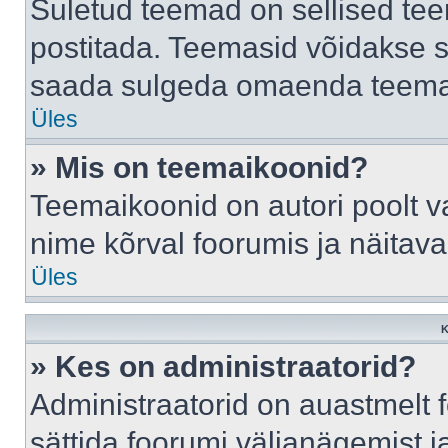
Suletud teemad on sellised te
postitada. Teemasid võidakse s
saada sulgeda omaenda teemasi
Üles
» Mis on teemaikoonid?
Teemaikoonid on autori poolt v
nime kõrval foorumis ja näitav
Üles
K
» Kes on administraatorid?
Administraatorid on auastmelt
sättida foorumi väljanägemist 