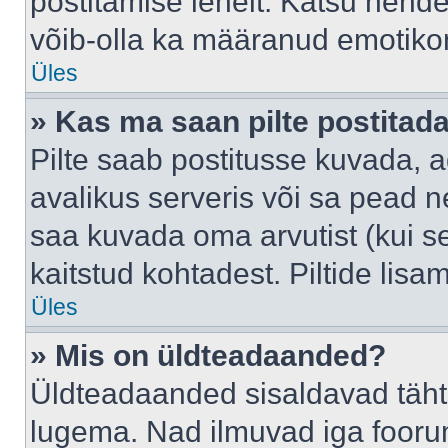
postitamise lehelt. Katsu nende
võib-olla ka määranud emotikoni
Üles
» Kas ma saan pilte postitad
Pilte saab postitusse kuvada,
avalikus serveris või sa pead n
saa kuvada oma arvutist (kui se
kaitstud kohtadest. Piltide lis
Üles
» Mis on üldteadaanded?
Üldteadaanded sisaldavad tähts
lugema. Nad ilmuvad iga foorum