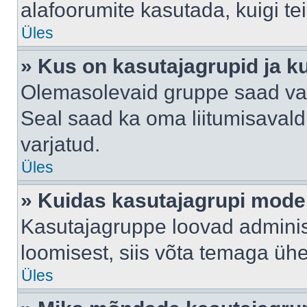
alafoorumite kasutada, kuigi te
Üles
» Kus on kasutajagrupid ja k
Olemasolevaid gruppe saad va
Seal saad ka oma liitumisavald
varjatud.
Üles
» Kuidas kasutajagrupi mode
Kasutajagruppe loovad administ
loomisest, siis võta temaga üh
Üles