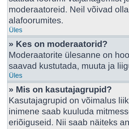
moderaatoreid. Neil võivad oll
alafoorumites.
Üles
» Kes on moderaatorid?
Moderaatorite ülesanne on hool
saavad kustutada, muuta ja lii
Üles
» Mis on kasutajagrupid?
Kasutajagrupid on võimalus li
inimene saab kuuluda mitmesse
eriõiguseid. Nii saab näiteks 