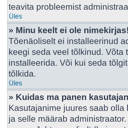
teavita probleemist administraat
Üles
» Minu keelt ei ole nimekirjas
Tõenäoliselt ei installeerinud a
keegi seda veel tõlkinud. Võta
installeerida. Või kui seda tõlgi
tõlkida.
Üles
» Kuidas ma panen kasutajan
Kasutajanime juures saab olla k
ja selle määrab administraator.