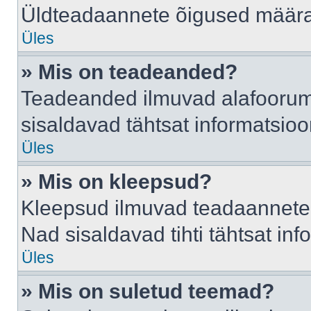
Üldteadaannete õigused määrab
Üles
» Mis on teadeanded?
Teadeanded ilmuvad alafoorumis
sisaldavad tähtsat informatsio
Üles
» Mis on kleepsud?
Kleepsud ilmuvad teadaannete a
Nad sisaldavad tihti tähtsat in
Üles
» Mis on suletud teemad?