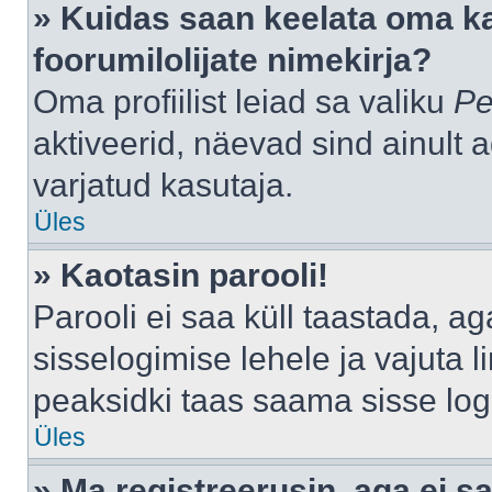
» Kuidas saan keelata oma k
foorumilolijate nimekirja?
Oma profiilist leiad sa valiku
Pe
aktiveerid, näevad sind ainult a
varjatud kasutaja.
Üles
» Kaotasin parooli!
Parooli ei saa küll taastada, a
sisselogimise lehele ja vajuta l
peaksidki taas saama sisse log
Üles
» Ma registreerusin, aga ei sa