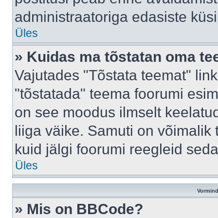
administraatoriga edasiste küs
Üles
» Kuidas ma tõstatan oma t
Vajutades "Tõstata teemat" lin
"tõstatada" teema foorumi esime
on see moodus ilmselt keelatud 
liiga väike. Samuti on võimalik 
kuid jälgi foorumi reegleid seda
Üles
Vormind
» Mis on BBCode?