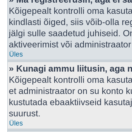
Kõigepealt kontrolli oma kasuta
kindlasti õiged, siis võib-olla 
jälgi sulle saadetud juhiseid. O
aktiveerimist või administraato
Üles
» Kunagi ammu liitusin, aga 
Kõigepealt kontrolli oma kasut
et administraator on su konto 
kustutada ebaaktiivseid kasut
suurust.
Üles