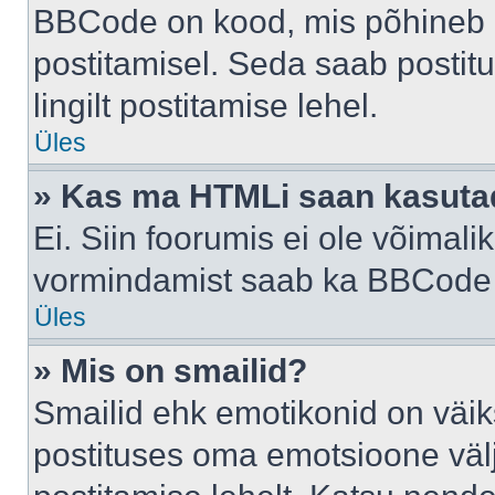
BBCode on kood, mis põhineb 
postitamisel. Seda saab postit
lingilt postitamise lehel.
Üles
» Kas ma HTMLi saan kasuta
Ei. Siin foorumis ei ole võima
vormindamist saab ka BBCode a
Üles
» Mis on smailid?
Smailid ehk emotikonid on väik
postituses oma emotsioone väl