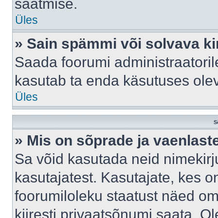
saatmise.
Üles
» Sain spämmi või solvava ki
Saada foorumi administraatorile
kasutab ta enda käsutuses ole
Üles
S
» Mis on sõprade ja vaenlast
Sa võid kasutada neid nimekir
kasutajatest. Kasutajate, kes o
foorumiloleku staatust näed om
kiiresti privaatsõnumi saata. Ol