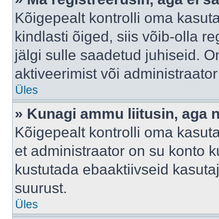
Kõigepealt kontrolli oma kasuta
kindlasti õiged, siis võib-olla 
jälgi sulle saadetud juhiseid. O
aktiveerimist või administraato
Üles
» Kunagi ammu liitusin, aga 
Kõigepealt kontrolli oma kasut
et administraator on su konto 
kustutada ebaaktiivseid kasut
suurust.
Üles