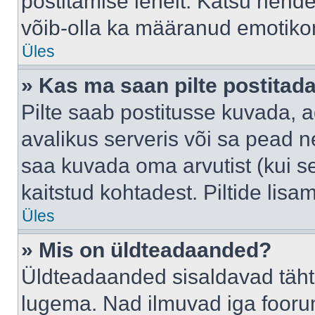
postitamise lehelt. Katsu nende
võib-olla ka määranud emotikoni
Üles
» Kas ma saan pilte postitad
Pilte saab postitusse kuvada,
avalikus serveris või sa pead n
saa kuvada oma arvutist (kui se
kaitstud kohtadest. Piltide lis
Üles
» Mis on üldteadaanded?
Üldteadaanded sisaldavad tähts
lugema. Nad ilmuvad iga foorum