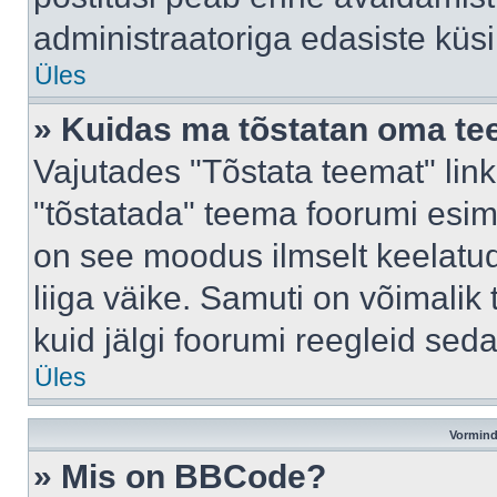
administraatoriga edasiste küs
Üles
» Kuidas ma tõstatan oma t
Vajutades "Tõstata teemat" lin
"tõstatada" teema foorumi esime
on see moodus ilmselt keelatud 
liiga väike. Samuti on võimalik 
kuid jälgi foorumi reegleid seda
Üles
Vormind
» Mis on BBCode?