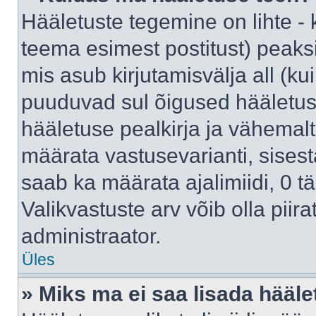
Hääletuste tegemine on lihte -
teema esimest postitust) pea
mis asub kirjutamisvälja all (kui
puuduvad sul õigused hääletus
hääletuse pealkirja ja vähemalt 
määrata vastusevarianti, sises
saab ka määrata ajalimiidi, 0 
Valikvastuste arv võib olla piir
administraator.
Üles
» Miks ma ei saa lisada hääle