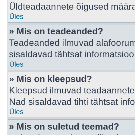
Üldteadaannete õigused määrab
Üles
» Mis on teadeanded?
Teadeanded ilmuvad alafoorumis
sisaldavad tähtsat informatsio
Üles
» Mis on kleepsud?
Kleepsud ilmuvad teadaannete a
Nad sisaldavad tihti tähtsat in
Üles
» Mis on suletud teemad?