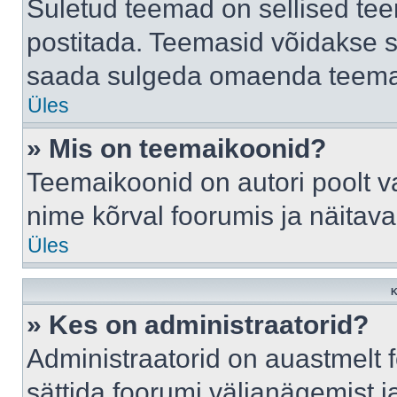
Suletud teemad on sellised te
postitada. Teemasid võidakse s
saada sulgeda omaenda teemasi
Üles
» Mis on teemaikoonid?
Teemaikoonid on autori poolt v
nime kõrval foorumis ja näitav
Üles
K
» Kes on administraatorid?
Administraatorid on auastmelt
sättida foorumi väljanägemist 