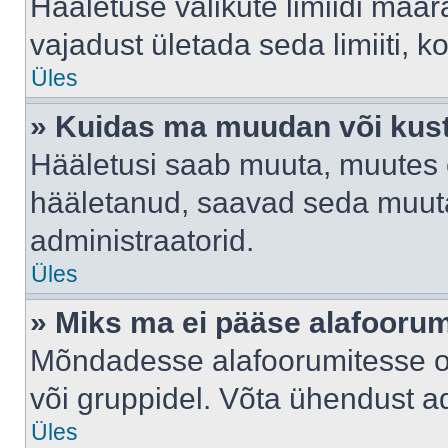
Hääletuse valikute limiidi määr
vajadust ületada seda limiiti, 
Üles
» Kuidas ma muudan või kust
Hääletusi saab muuta, muutes e
hääletanud, saavad seda muuta
administraatorid.
Üles
» Miks ma ei pääse alafooru
Mõndadesse alafoorumitesse on 
või gruppidel. Võta ühendust ad
Üles