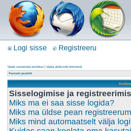
Logi sisse
Registreeru
Vaata vastamata postitusi
|
Vaata aktiivseid teemasid
Foorumi pealeht
Kordum
Sisselogimise ja registreerim
Miks ma ei saa sisse logida?
Miks ma üldse pean registreeru
Miks mind automaatselt välja log
Kuidas saan keelata oma kasutaja