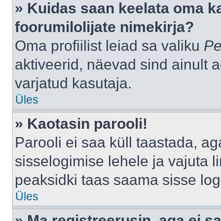
» Kuidas saan keelata oma k
foorumilolijate nimekirja?
Oma profiilist leiad sa valiku
Pe
aktiveerid, näevad sind ainult a
varjatud kasutaja.
Üles
» Kaotasin parooli!
Parooli ei saa küll taastada, a
sisselogimise lehele ja vajuta l
peaksidki taas saama sisse log
Üles
» Ma registreerusin, aga ei sa