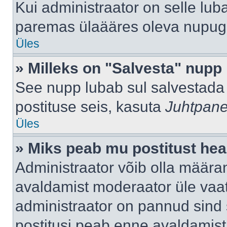
Kui administraator on selle lub
paremas ülaääres oleva nupug
Üles
» Milleks on "Salvesta" nupp
See nupp lubab sul salvestada 
postituse seis, kasuta
Juhtpane
Üles
» Miks peab mu postitust hea
Administraator võib olla määra
avaldamist moderaator üle vaat
administraator on pannud sind s
postitusi peab enne avaldamis