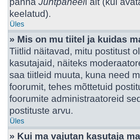
panna
Juhtpaneel
i alt (kui av
keelatud).
Üles
» Mis on mu tiitel ja kuidas
Tiitlid näitavad, mitu postitust 
kasutajaid, näiteks moderaatore
saa tiitleid muuta, kuna need m
foorumit, tehes mõttetuid postit
foorumite administraatoreid s
postituste arvu.
Üles
» Kui ma vajutan kasutaja mail