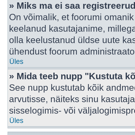
» Miks ma ei saa registreeru
On võimalik, et foorumi omanik
keelanud kasutajanime, millega
olla keelustanud üldse uute kas
ühendust foorum administraator
Üles
» Mida teeb nupp "Kustuta k
See nupp kustutab kõik andme
arvutisse, näiteks sinu kasutaja
sisselogimis- või väljalogimisp
Üles