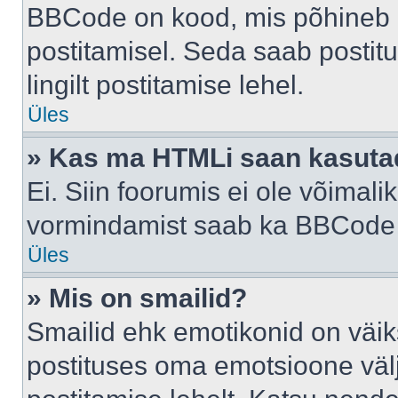
BBCode on kood, mis põhineb 
postitamisel. Seda saab postit
lingilt postitamise lehel.
Üles
» Kas ma HTMLi saan kasuta
Ei. Siin foorumis ei ole võima
vormindamist saab ka BBCode a
Üles
» Mis on smailid?
Smailid ehk emotikonid on väik
postituses oma emotsioone väl