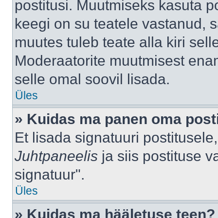
postitusi. Muutmiseks kasuta po
keegi on su teatele vastanud, 
muutes tuleb teate alla kiri sell
Moderaatorite muutmisest enama
selle omal soovil lisada.
Üles
» Kuidas ma panen oma posti
Et lisada signatuuri postitusel
Juhtpaneelis
ja siis postituse 
signatuur".
Üles
» Kuidas ma hääletuse teen?