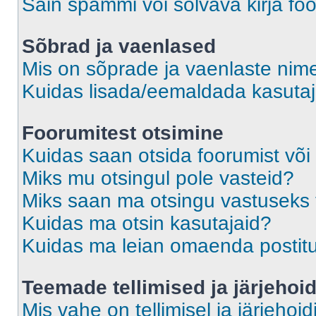
Sain spämmi või solvava kirja fo
Sõbrad ja vaenlased
Mis on sõprade ja vaenlaste nime
Kuidas lisada/eemaldada kasutaja
Foorumitest otsimine
Kuidas saan otsida foorumist või
Miks mu otsingul pole vasteid?
Miks saan ma otsingu vastuseks 
Kuidas ma otsin kasutajaid?
Kuidas ma leian omaenda postit
Teemade tellimised ja järjehoi
Mis vahe on tellimisel ja järjehoid