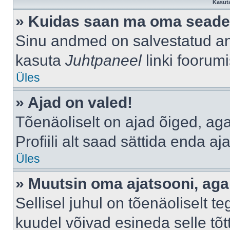
Kasuta
» Kuidas saan ma oma seade
Sinu andmed on salvestatud a
kasuta
Juhtpaneel
linki foorumi
Üles
» Ajad on valed!
Tõenäoliselt on ajad õiged, aga 
Profiili alt saad sättida enda aj
Üles
» Muutsin oma ajatsooni, aga 
Sellisel juhul on tõenäoliselt 
kuudel võivad esineda selle tõt