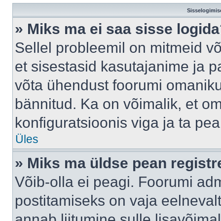
Sisselogimis
» Miks ma ei saa sisse logid
Sellel probleemil on mitmeid võ
et sisestasid kasutajanime ja pa
võta ühendust foorumi omaniku
bännitud. Ka on võimalik, et o
konfiguratsioonis viga ja ta pe
Üles
» Miks ma üldse pean regist
Võib-olla ei peagi. Foorumi adm
postitamiseks on vaja eelnevalt 
annab liitumine sulle lisavõimal