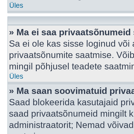
Üles
» Ma ei saa privaatsõnumeid 
Sa ei ole kas sisse loginud või
privaatsõnumite saatmise. Võib k
mingil põhjusel teadete saatmi
Üles
» Ma saan soovimatuid priva
Saad blokeerida kasutajaid pri
saad privaatsõnumeid mingilt kin
administraatorit; Nemad võivad 