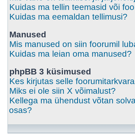
Kuidas ma tellin teemasid või fo
Kuidas ma eemaldan tellimusi?
Manused
Mis manused on siin foorumil lu
Kuidas ma leian oma manused?
phpBB 3 küsimused
Kes kirjutas selle foorumitarkvar
Miks ei ole siin X võimalust?
Kellega ma ühendust võtan solvava
osas?