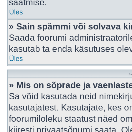
saatmise.
Üles
» Sain spämmi või solvava ki
Saada foorumi administraatorile
kasutab ta enda käsutuses ole
Üles
S
» Mis on sõprade ja vaenlast
Sa võid kasutada neid nimekir
kasutajatest. Kasutajate, kes o
foorumiloleku staatust näed om
kiiresti privaatsõnumi saata. Ol