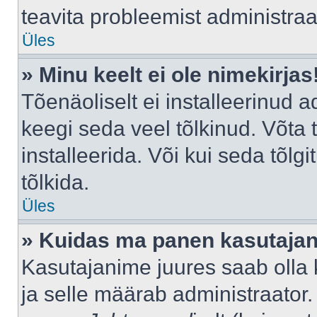
teavita probleemist administraat
Üles
» Minu keelt ei ole nimekirjas
Tõenäoliselt ei installeerinud a
keegi seda veel tõlkinud. Võta
installeerida. Või kui seda tõlgi
tõlkida.
Üles
» Kuidas ma panen kasutajan
Kasutajanime juures saab olla k
ja selle määrab administraator.