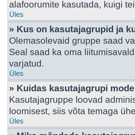
alafoorumite kasutada, kuigi te
Üles
» Kus on kasutajagrupid ja k
Olemasolevaid gruppe saad va
Seal saad ka oma liitumisavald
varjatud.
Üles
» Kuidas kasutajagrupi mode
Kasutajagruppe loovad administ
loomisest, siis võta temaga üh
Üles