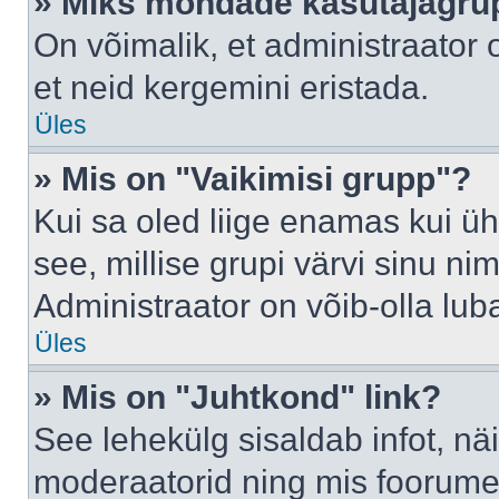
» Miks mõndade kasutajagrup
On võimalik, et administraator
et neid kergemini eristada.
Üles
» Mis on "Vaikimisi grupp"?
Kui sa oled liige enamas kui üh
see, millise grupi värvi sinu nimi 
Administraator on võib-olla lub
Üles
» Mis on "Juhtkond" link?
See lehekülg sisaldab infot, nä
moderaatorid ning mis foorume