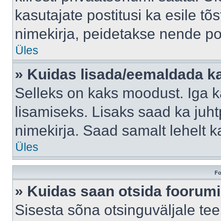
kasutajate postitusi ka esile tõ
nimekirja, peidetakse nende po
Üles
» Kuidas lisada/eemaldada ka
Selleks on kaks moodust. Iga kas
lisamiseks. Lisaks saad ka juh
nimekirja. Saad samalt lehelt 
Üles
Fo
» Kuidas saan otsida foorumi
Sisesta sõna otsinguväljale tee