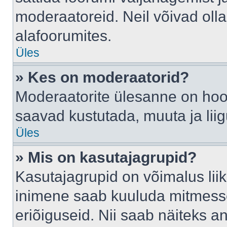
moderaatoreid. Neil võivad oll
alafoorumites.
Üles
» Kes on moderaatorid?
Moderaatorite ülesanne on hool
saavad kustutada, muuta ja lii
Üles
» Mis on kasutajagrupid?
Kasutajagrupid on võimalus li
inimene saab kuuluda mitmesse
eriõiguseid. Nii saab näiteks 