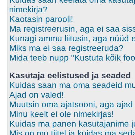
nimekirja?
Kaotasin parooli!
Ma registreerusin, aga ei saa sis
Kunagi ammu liitusin, aga nüüd 
Miks ma ei saa registreeruda?
Mida teeb nupp "Kustuta kõik fo
Kasutaja eelistused ja seaded
Kuidas saan ma oma seadeid m
Ajad on valed!
Muutsin oma ajatsooni, aga ajad 
Minu keelt ei ole nimekirjas!
Kuidas ma panen kasutajanime ju
Mis on mu tiitel ja kuidas ma s