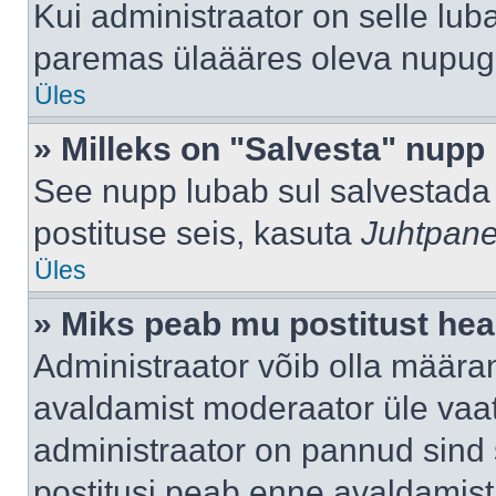
Kui administraator on selle lub
paremas ülaääres oleva nupug
Üles
» Milleks on "Salvesta" nupp
See nupp lubab sul salvestada 
postituse seis, kasuta
Juhtpane
Üles
» Miks peab mu postitust hea
Administraator võib olla määra
avaldamist moderaator üle vaat
administraator on pannud sind s
postitusi peab enne avaldamis