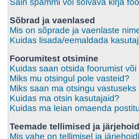
Sain spämmi või solvava kirja fo
Sõbrad ja vaenlased
Mis on sõprade ja vaenlaste nime
Kuidas lisada/eemaldada kasutaja
Foorumitest otsimine
Kuidas saan otsida foorumist või
Miks mu otsingul pole vasteid?
Miks saan ma otsingu vastuseks 
Kuidas ma otsin kasutajaid?
Kuidas ma leian omaenda postit
Teemade tellimised ja järjehoi
Mis vahe on tellimisel ja järjehoid