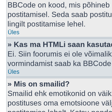
BBCode on kood, mis põhineb 
postitamisel. Seda saab postit
lingilt postitamise lehel.
Üles
» Kas ma HTMLi saan kasuta
Ei. Siin foorumis ei ole võima
vormindamist saab ka BBCode a
Üles
» Mis on smailid?
Smailid ehk emotikonid on väik
postituses oma emotsioone väl