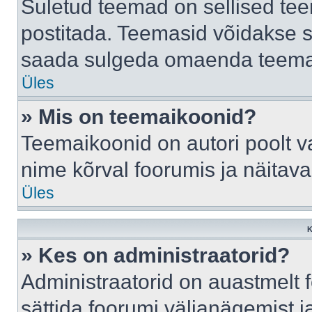
Suletud teemad on sellised te
postitada. Teemasid võidakse s
saada sulgeda omaenda teemasi
Üles
» Mis on teemaikoonid?
Teemaikoonid on autori poolt v
nime kõrval foorumis ja näitav
Üles
K
» Kes on administraatorid?
Administraatorid on auastmelt
sättida foorumi väljanägemist 