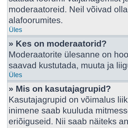
moderaatoreid. Neil võivad oll
alafoorumites.
Üles
» Kes on moderaatorid?
Moderaatorite ülesanne on hool
saavad kustutada, muuta ja lii
Üles
» Mis on kasutajagrupid?
Kasutajagrupid on võimalus li
inimene saab kuuluda mitmesse
eriõiguseid. Nii saab näiteks 