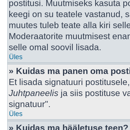
postitusi. Muutmiseks kasuta po
keegi on su teatele vastanud, 
muutes tuleb teate alla kiri sell
Moderaatorite muutmisest enama
selle omal soovil lisada.
Üles
» Kuidas ma panen oma posti
Et lisada signatuuri postitusel
Juhtpaneelis
ja siis postituse 
signatuur".
Üles
» Kuidas ma hääletuse teen?