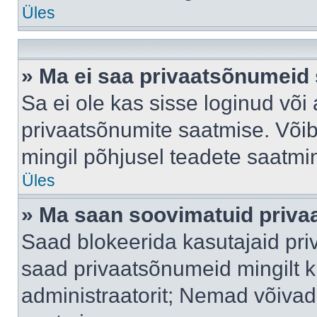
Üles
» Ma ei saa privaatsõnumeid 
Sa ei ole kas sisse loginud või
privaatsõnumite saatmise. Võib k
mingil põhjusel teadete saatmi
Üles
» Ma saan soovimatuid priva
Saad blokeerida kasutajaid pri
saad privaatsõnumeid mingilt kin
administraatorit; Nemad võivad 