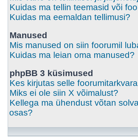
Kuidas ma tellin teemasid või fo
Kuidas ma eemaldan tellimusi?
Manused
Mis manused on siin foorumil lu
Kuidas ma leian oma manused?
phpBB 3 küsimused
Kes kirjutas selle foorumitarkvar
Miks ei ole siin X võimalust?
Kellega ma ühendust võtan solvava
osas?