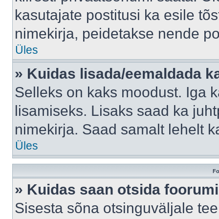
kasutajate postitusi ka esile tõ
nimekirja, peidetakse nende po
Üles
» Kuidas lisada/eemaldada ka
Selleks on kaks moodust. Iga kas
lisamiseks. Lisaks saad ka juh
nimekirja. Saad samalt lehelt 
Üles
Fo
» Kuidas saan otsida foorumi
Sisesta sõna otsinguväljale tee