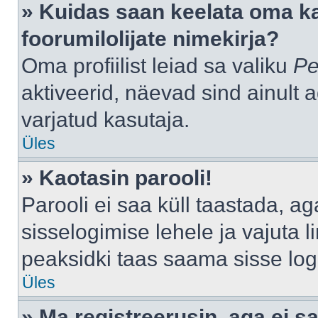
» Kuidas saan keelata oma k
foorumilolijate nimekirja?
Oma profiilist leiad sa valiku
Pe
aktiveerid, näevad sind ainult a
varjatud kasutaja.
Üles
» Kaotasin parooli!
Parooli ei saa küll taastada, a
sisselogimise lehele ja vajuta l
peaksidki taas saama sisse log
Üles
» Ma registreerusin, aga ei sa