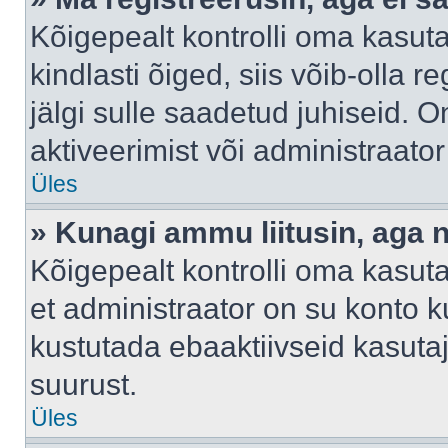
Kõigepealt kontrolli oma kasuta
kindlasti õiged, siis võib-olla 
jälgi sulle saadetud juhiseid. O
aktiveerimist või administraato
Üles
» Kunagi ammu liitusin, aga 
Kõigepealt kontrolli oma kasut
et administraator on su konto 
kustutada ebaaktiivseid kasut
suurust.
Üles