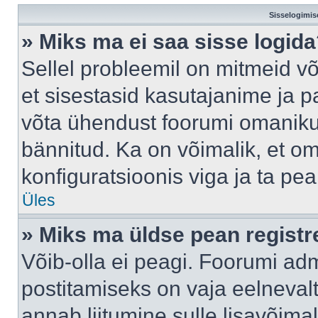
Sisselogimis
» Miks ma ei saa sisse logid
Sellel probleemil on mitmeid võ
et sisestasid kasutajanime ja pa
võta ühendust foorumi omaniku
bännitud. Ka on võimalik, et o
konfiguratsioonis viga ja ta pe
Üles
» Miks ma üldse pean regist
Võib-olla ei peagi. Foorumi adm
postitamiseks on vaja eelnevalt 
annab liitumine sulle lisavõimal