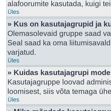
alafoorumite kasutada, kuigi te
Üles
» Kus on kasutajagrupid ja k
Olemasolevaid gruppe saad va
Seal saad ka oma liitumisavald
varjatud.
Üles
» Kuidas kasutajagrupi mode
Kasutajagruppe loovad administ
loomisest, siis võta temaga üh
Üles