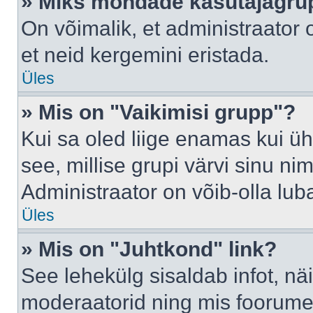
» Miks mõndade kasutajagrup
On võimalik, et administraator
et neid kergemini eristada.
Üles
» Mis on "Vaikimisi grupp"?
Kui sa oled liige enamas kui üh
see, millise grupi värvi sinu nimi 
Administraator on võib-olla lub
Üles
» Mis on "Juhtkond" link?
See lehekülg sisaldab infot, nä
moderaatorid ning mis foorume