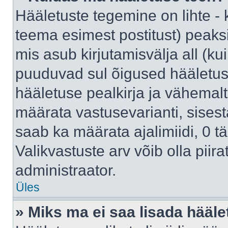
Hääletuste tegemine on lihte -
teema esimest postitust) pea
mis asub kirjutamisvälja all (kui
puuduvad sul õigused hääletus
hääletuse pealkirja ja vähemalt 
määrata vastusevarianti, sises
saab ka määrata ajalimiidi, 0 
Valikvastuste arv võib olla piir
administraator.
Üles
» Miks ma ei saa lisada hääle