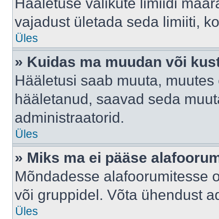
Hääletuse valikute limiidi määr
vajadust ületada seda limiiti, 
Üles
» Kuidas ma muudan või kust
Hääletusi saab muuta, muutes e
hääletanud, saavad seda muuta
administraatorid.
Üles
» Miks ma ei pääse alafooru
Mõndadesse alafoorumitesse on 
või gruppidel. Võta ühendust ad
Üles