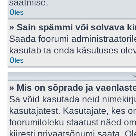
saatmise.
Üles
» Sain spämmi või solvava ki
Saada foorumi administraatorile
kasutab ta enda käsutuses ole
Üles
S
» Mis on sõprade ja vaenlast
Sa võid kasutada neid nimekir
kasutajatest. Kasutajate, kes o
foorumiloleku staatust näed om
kiiresti privaatsõnumi saata. Ol