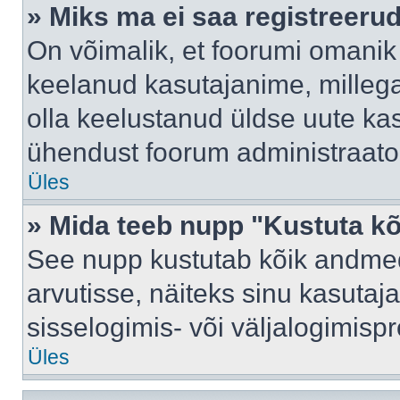
» Miks ma ei saa registreeru
On võimalik, et foorumi omanik
keelanud kasutajanime, millega
olla keelustanud üldse uute kas
ühendust foorum administraator
Üles
» Mida teeb nupp "Kustuta k
See nupp kustutab kõik andme
arvutisse, näiteks sinu kasutaja
sisselogimis- või väljalogimisp
Üles