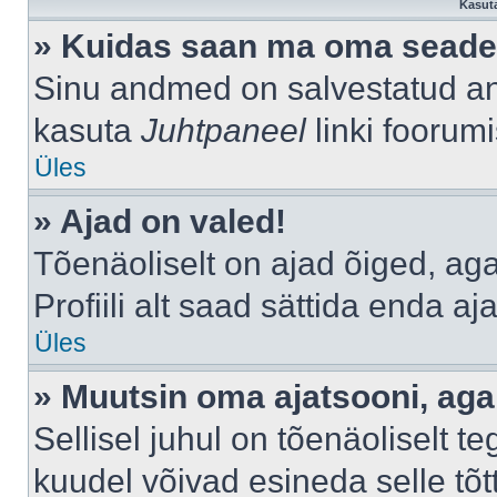
Kasuta
» Kuidas saan ma oma seade
Sinu andmed on salvestatud a
kasuta
Juhtpaneel
linki foorumi
Üles
» Ajad on valed!
Tõenäoliselt on ajad õiged, aga 
Profiili alt saad sättida enda aj
Üles
» Muutsin oma ajatsooni, aga 
Sellisel juhul on tõenäoliselt 
kuudel võivad esineda selle tõt