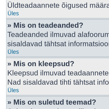
Üldteadaannete õigused määrab
Üles
» Mis on teadeanded?
Teadeanded ilmuvad alafoorumis
sisaldavad tähtsat informatsio
Üles
» Mis on kleepsud?
Kleepsud ilmuvad teadaannete a
Nad sisaldavad tihti tähtsat in
Üles
» Mis on suletud teemad?