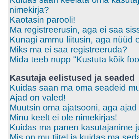
nimekirja?
Kaotasin parooli!
Ma registreerusin, aga ei saa sis
Kunagi ammu liitusin, aga nüüd 
Miks ma ei saa registreeruda?
Mida teeb nupp "Kustuta kõik fo
Kasutaja eelistused ja seaded
Kuidas saan ma oma seadeid m
Ajad on valed!
Muutsin oma ajatsooni, aga ajad 
Minu keelt ei ole nimekirjas!
Kuidas ma panen kasutajanime ju
Mis on mu tiitel ja kuidas ma s