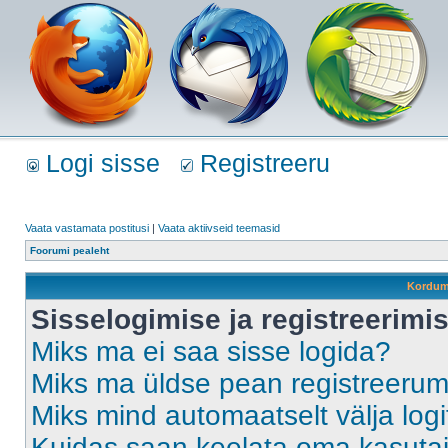
Logi sisse
Registreeru
Vaata vastamata postitusi
|
Vaata aktiivseid teemasid
Foorumi pealeht
Kordum
Sisselogimise ja registreerim
Miks ma ei saa sisse logida?
Miks ma üldse pean registreeru
Miks mind automaatselt välja log
Kuidas saan keelata oma kasutaja