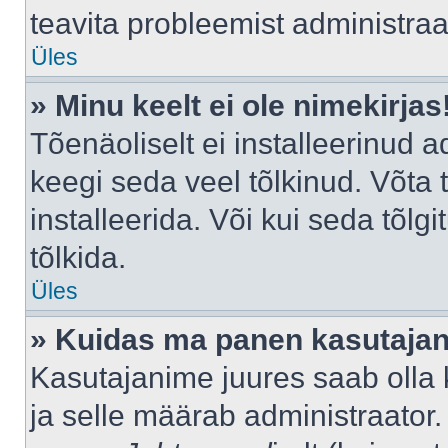
teavita probleemist administraat
Üles
» Minu keelt ei ole nimekirjas
Tõenäoliselt ei installeerinud a
keegi seda veel tõlkinud. Võta
installeerida. Või kui seda tõlgi
tõlkida.
Üles
» Kuidas ma panen kasutajan
Kasutajanime juures saab olla k
ja selle määrab administraator.