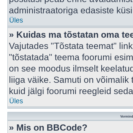
administraatoriga edasiste küs
Üles
» Kuidas ma tõstatan oma t
Vajutades "Tõstata teemat" lin
"tõstatada" teema foorumi esime
on see moodus ilmselt keelatud 
liiga väike. Samuti on võimalik 
kuid jälgi foorumi reegleid seda
Üles
Vormind
» Mis on BBCode?