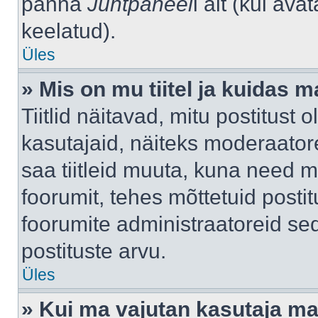
panna
Juhtpaneel
i alt (kui av
keelatud).
Üles
» Mis on mu tiitel ja kuidas
Tiitlid näitavad, mitu postitust 
kasutajaid, näiteks moderaatore
saa tiitleid muuta, kuna need m
foorumit, tehes mõttetuid postit
foorumite administraatoreid s
postituste arvu.
Üles
» Kui ma vajutan kasutaja mail