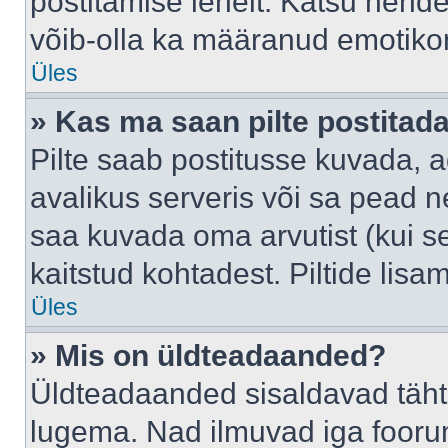
postitamise lehelt. Katsu nende
võib-olla ka määranud emotikoni
Üles
» Kas ma saan pilte postitad
Pilte saab postitusse kuvada,
avalikus serveris või sa pead n
saa kuvada oma arvutist (kui se
kaitstud kohtadest. Piltide lis
Üles
» Mis on üldteadaanded?
Üldteadaanded sisaldavad tähts
lugema. Nad ilmuvad iga foorum