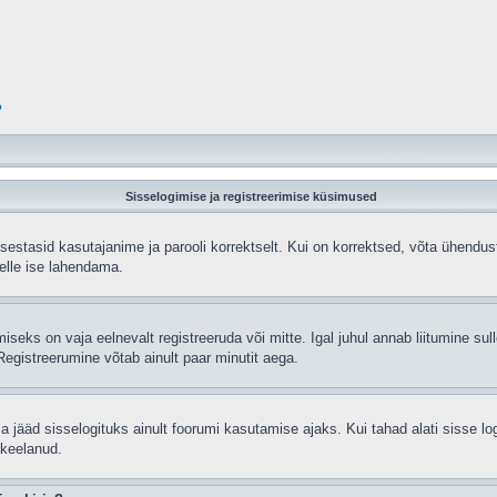
?
Sisselogimise ja registreerimise küsimused
sisestasid kasutajanime ja parooli korrektselt. Kui on korrektsed, võta ühend
selle ise lahendama.
seks on vaja eelnevalt registreeruda või mitte. Igal juhul annab liitumine sulle
egistreerumine võtab ainult paar minutit aega.
sa jääd sisselogituks ainult foorumi kasutamise ajaks. Kui tahad alati sisse lo
 keelanud.