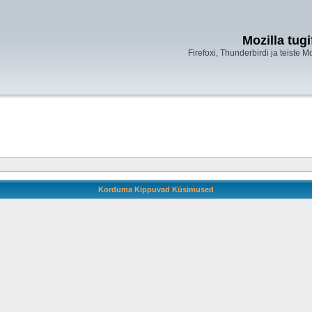
Mozilla tug
Firefoxi, Thunderbirdi ja teiste M
Korduma Kippuvad Küsimused