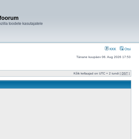
ifoorum
ozilla toodete kasutajatele
KKK
Otsi
Tänane kuupäev 06. Aug 2026 17:53
Kõik kellaajad on UTC + 2 tundi [
DST
]