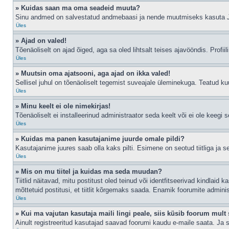
» Kuidas saan ma oma seadeid muuta?
Sinu andmed on salvestatud andmebaasi ja nende muutmiseks kasuta
Üles
» Ajad on valed!
Tõenäoliselt on ajad õiged, aga sa oled lihtsalt teises ajavööndis. Profiil
Üles
» Muutsin oma ajatsooni, aga ajad on ikka valed!
Sellisel juhul on tõenäoliselt tegemist suveajale üleminekuga. Teatud kuu
Üles
» Minu keelt ei ole nimekirjas!
Tõenäoliselt ei installeerinud administraator seda keelt või ei ole keegi 
Üles
» Kuidas ma panen kasutajanime juurde omale pildi?
Kasutajanime juures saab olla kaks pilti. Esimene on seotud tiitliga ja 
Üles
» Mis on mu tiitel ja kuidas ma seda muudan?
Tiitlid näitavad, mitu postitust oled teinud või identfitseerivad kindlaid
mõttetuid postitusi, et tiitlit kõrgemaks saada. Enamik foorumite admini
Üles
» Kui ma vajutan kasutaja maili lingi peale, siis küsib foorum mult 
Ainult registreeritud kasutajad saavad foorumi kaudu e-maile saata. Ja s