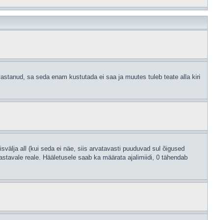
astanud, sa seda enam kustutada ei saa ja muutes tuleb teate alla kiri
svälja all (kui seda ei näe, siis arvatavasti puuduvad sul õigused
astavale reale. Hääletusele saab ka määrata ajalimiidi, 0 tähendab