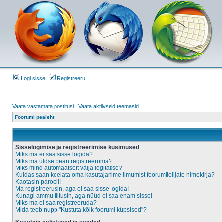
Logi sisse
Registreeru
Vaata vastamata postitusi
|
Vaata aktiivseid teemasid
Foorumi pealeht
Sisselogimise ja registreerimise küsimused
Miks ma ei saa sisse logida?
Miks ma üldse pean registreeruma?
Miks mind automaatselt välja logitakse?
Kuidas saan keelata oma kasutajanime ilmumist foorumilolijate nimekirja?
Kaotasin parooli!
Ma registreerusin, aga ei saa sisse logida!
Kunagi ammu liitusin, aga nüüd ei saa enam sisse!
Miks ma ei saa registreeruda?
Mida teeb nupp "Kustuta kõik foorumi küpsised"?