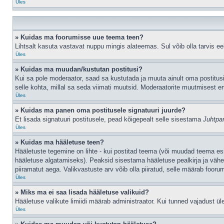
Üles
» Kuidas ma foorumisse uue teema teen?
Lihtsalt kasuta vastavat nuppu mingis alateemas. Sul võib olla tarvis eel
Üles
» Kuidas ma muudan/kustutan postitusi?
Kui sa pole moderaator, saad sa kustutada ja muuta ainult oma postitusi
selle kohta, millal sa seda viimati muutsid. Moderaatorite muutmisest en
Üles
» Kuidas ma panen oma postitusele signatuuri juurde?
Et lisada signatuuri postitusele, pead kõigepealt selle sisestama
Juhtpa
Üles
» Kuidas ma hääletuse teen?
Hääletuste tegemine on lihte - kui postitad teema (või muudad teema e
hääletuse algatamiseks). Peaksid sisestama hääletuse pealkirja ja vähem
piiramatut aega. Valikvastuste arv võib olla piiratud, selle määrab foorum
Üles
» Miks ma ei saa lisada hääletuse valikuid?
Hääletuse valikute limiidi määrab administraator. Kui tunned vajadust üle
Üles