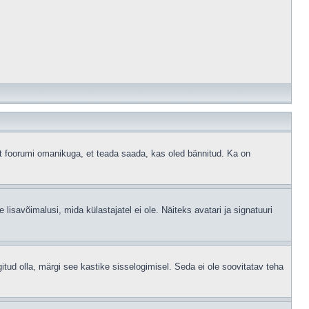
ust foorumi omanikuga, et teada saada, kas oled bännitud. Ka on
 lisavõimalusi, mida külastajatel ei ole. Näiteks avatari ja signatuuri
gitud olla, märgi see kastike sisselogimisel. Seda ei ole soovitatav teha