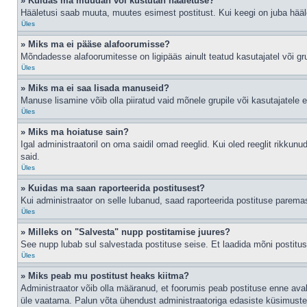
» Kuidas ma muudan või kustutan hääletuse?
Hääletusi saab muuta, muutes esimest postitust. Kui keegi on juba hääl
Üles
» Miks ma ei pääse alafoorumisse?
Mõndadesse alafoorumitesse on ligipääs ainult teatud kasutajatel või gru
Üles
» Miks ma ei saa lisada manuseid?
Manuse lisamine võib olla piiratud vaid mõnele grupile või kasutajatele er
Üles
» Miks ma hoiatuse sain?
Igal administraatoril on oma saidil omad reeglid. Kui oled reeglit rikkun
said.
Üles
» Kuidas ma saan raporteerida postitusest?
Kui administraator on selle lubanud, saad raporteerida postituse parem
Üles
» Milleks on "Salvesta" nupp postitamise juures?
See nupp lubab sul salvestada postituse seise. Et laadida mõni postitu
Üles
» Miks peab mu postitust heaks kiitma?
Administraator võib olla määranud, et foorumis peab postituse enne ava
üle vaatama. Palun võta ühendust administraatoriga edasiste küsimuste