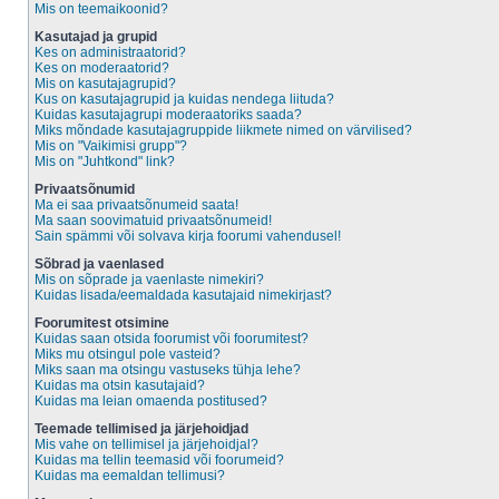
Mis on teemaikoonid?
Kasutajad ja grupid
Kes on administraatorid?
Kes on moderaatorid?
Mis on kasutajagrupid?
Kus on kasutajagrupid ja kuidas nendega liituda?
Kuidas kasutajagrupi moderaatoriks saada?
Miks mõndade kasutajagruppide liikmete nimed on värvilised?
Mis on "Vaikimisi grupp"?
Mis on "Juhtkond" link?
Privaatsõnumid
Ma ei saa privaatsõnumeid saata!
Ma saan soovimatuid privaatsõnumeid!
Sain spämmi või solvava kirja foorumi vahendusel!
Sõbrad ja vaenlased
Mis on sõprade ja vaenlaste nimekiri?
Kuidas lisada/eemaldada kasutajaid nimekirjast?
Foorumitest otsimine
Kuidas saan otsida foorumist või foorumitest?
Miks mu otsingul pole vasteid?
Miks saan ma otsingu vastuseks tühja lehe?
Kuidas ma otsin kasutajaid?
Kuidas ma leian omaenda postitused?
Teemade tellimised ja järjehoidjad
Mis vahe on tellimisel ja järjehoidjal?
Kuidas ma tellin teemasid või foorumeid?
Kuidas ma eemaldan tellimusi?