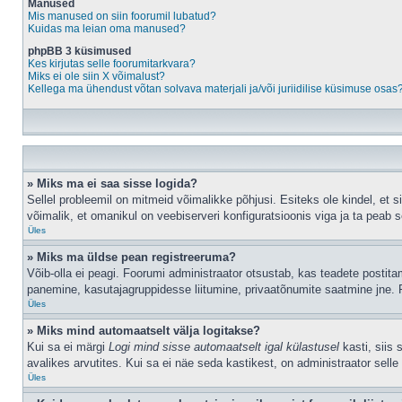
Manused
Mis manused on siin foorumil lubatud?
Kuidas ma leian oma manused?
phpBB 3 küsimused
Kes kirjutas selle foorumitarkvara?
Miks ei ole siin X võimalust?
Kellega ma ühendust võtan solvava materjali ja/või juriidilise küsimuse osas
» Miks ma ei saa sisse logida?
Sellel probleemil on mitmeid võimalikke põhjusi. Esiteks ole kindel, et 
võimalik, et omanikul on veebiserveri konfiguratsioonis viga ja ta peab 
Üles
» Miks ma üldse pean registreeruma?
Võib-olla ei peagi. Foorumi administraator otsustab, kas teadete postitami
panemine, kasutajagruppidesse liitumine, privaatõnumite saatmine jne. R
Üles
» Miks mind automaatselt välja logitakse?
Kui sa ei märgi
Logi mind sisse automaatselt igal külastusel
kasti, siis 
avalikes arvutites. Kui sa ei näe seda kastikest, on administraator selle
Üles