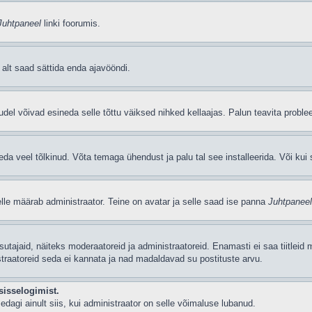
Juhtpaneel
linki foorumis.
i alt saad sättida enda ajavööndi.
del võivad esineda selle tõttu väiksed nihked kellaajas. Palun teavita problee
seda veel tõlkinud. Võta temaga ühendust ja palu tal see installeerida. Või kui s
selle määrab administraator. Teine on avatar ja selle saad ise panna
Juhtpaneel
 kasutajaid, näiteks moderaatoreid ja administraatoreid. Enamasti ei saa tiitle
straatoreid seda ei kannata ja nad madaldavad su postituste arvu.
sisselogimist.
edagi ainult siis, kui administraator on selle võimaluse lubanud.