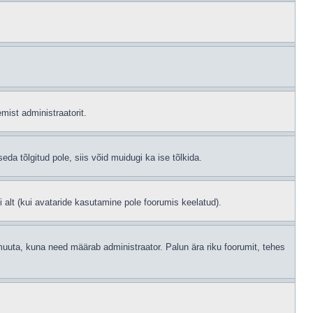
mist administraatorit.
eda tõlgitud pole, siis võid muidugi ka ise tõlkida.
i alt (kui avataride kasutamine pole foorumis keelatud).
id muuta, kuna need määrab administraator. Palun ära riku foorumit, tehes