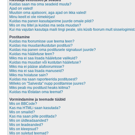
Kasutaja eelistused ja seaded
Kuidas saan ma oma seadeid muuta?
Ajad on valed!
Muutsin oma ajatsooni, aga ajad on ikka valed!
Minu keelt ei ole nimekirjas!
Kuidas ma panen kasutajanime juurde omale pildi?
Mis on mu tiitel ja kuidas ma seda muudan?
Kui ma vajutan kasutaja maili lingi peale, siis küsib foorum mult sisselogimist
Postitamine
Kuidas ma foorumisse uue teema teen?
Kuidas ma muudan/kustutan postitusi?
Kuidas ma panen oma postitusele signatuuri juurde?
Kuidas ma hääletuse teen?
Miks ma ei saa lisada hääletuse valikuid?
Kuidas ma muudan või kustutan hääletuse?
Miks ma ei pääse alafoorumisse?
Miks ma ei saa lisada manuseid?
Miks ma hoiatuse sain?
Kuidas ma saan raporteerida postitusest?
Milleks on "Salvesta" nupp postitamise juures?
Miks peab mu postitust heaks kiitma?
Kuidas ma tõstatan oma teemat?
Vormindamine ja teemade tüübid
Mis on BBCode?
Kas ma HTMLi saan kasutada?
Mis on smailid?
Kas ma saan pilte postitada?
Mis on üldteadaanded?
Mis on teadeanded?
Mis on kleepsud?
Mis on suletud teemad?