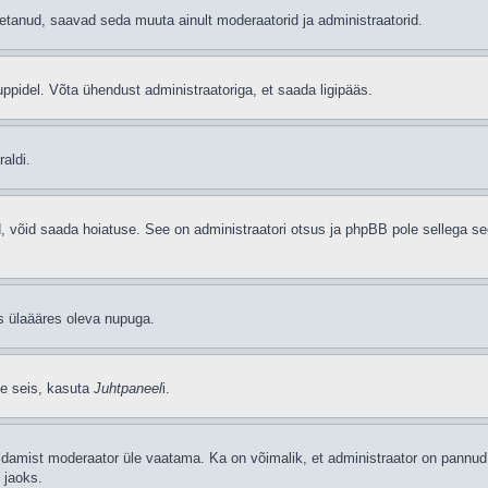
etanud, saavad seda muuta ainult moderaatorid ja administraatorid.
ppidel. Võta ühendust administraatoriga, et saada ligipääs.
aldi.
ud, võid saada hoiatuse. See on administraatori otsus ja phpBB pole sellega se
as ülaääres oleva nupuga.
se seis, kasuta
Juhtpaneel
i.
ldamist moderaator üle vaatama. Ka on võimalik, et administraator on pannud 
 jaoks.