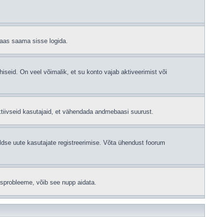
 taas saama sisse logida.
hiseid. On veel võimalik, et su konto vajab aktiveerimist või
ktiivseid kasutajaid, et vähendada andmebaasi suurust.
ldse uute kasutajate registreerimise. Võta ühendust foorum
isprobleeme, võib see nupp aidata.