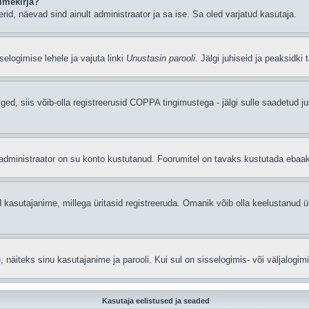
imekirja?
eerid, näevad sind ainult administraator ja sa ise. Sa oled varjatud kasutaja.
elogimise lehele ja vajuta linki
Unustasin parooli
. Jälgi juhiseid ja peaksidki
iged, siis võib-olla registreerusid COPPA tingimustega - jälgi sulle saadetud ju
t administraator on su konto kustutanud. Foorumitel on tavaks kustutada ebaa
 kasutajanime, millega üritasid registreeruda. Omanik võib olla keelustanud ü
äiteks sinu kasutajanime ja parooli. Kui sul on sisselogimis- või väljalogim
Kasutaja eelistused ja seaded