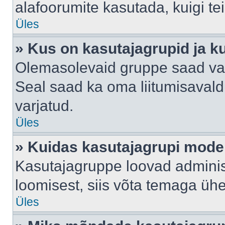
alafoorumite kasutada, kuigi te
Üles
» Kus on kasutajagrupid ja k
Olemasolevaid gruppe saad va
Seal saad ka oma liitumisavald
varjatud.
Üles
» Kuidas kasutajagrupi mode
Kasutajagruppe loovad administ
loomisest, siis võta temaga üh
Üles