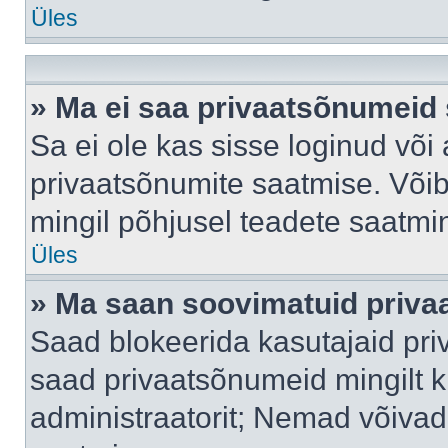
Üles
» Ma ei saa privaatsõnumeid 
Sa ei ole kas sisse loginud või
privaatsõnumite saatmise. Võib k
mingil põhjusel teadete saatmi
Üles
» Ma saan soovimatuid priva
Saad blokeerida kasutajaid pri
saad privaatsõnumeid mingilt kin
administraatorit; Nemad võivad 