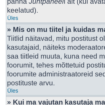
panna
Juhtpaneel
i alt (kui av
keelatud).
Üles
» Mis on mu tiitel ja kuidas
Tiitlid näitavad, mitu postitust 
kasutajaid, näiteks moderaatore
saa tiitleid muuta, kuna need m
foorumit, tehes mõttetuid postit
foorumite administraatoreid s
postituste arvu.
Üles
» Kui ma vajutan kasutaja mail