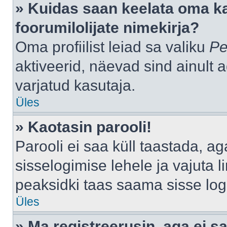
» Kuidas saan keelata oma k
foorumilolijate nimekirja?
Oma profiilist leiad sa valiku
Pe
aktiveerid, näevad sind ainult a
varjatud kasutaja.
Üles
» Kaotasin parooli!
Parooli ei saa küll taastada, a
sisselogimise lehele ja vajuta l
peaksidki taas saama sisse log
Üles
» Ma registreerusin, aga ei sa