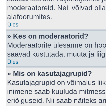
moderaatoreid. Neil võivad oll
alafoorumites.
Üles
» Kes on moderaatorid?
Moderaatorite ülesanne on hool
saavad kustutada, muuta ja lii
Üles
» Mis on kasutajagrupid?
Kasutajagrupid on võimalus li
inimene saab kuuluda mitmesse
eriõiguseid. Nii saab näiteks 