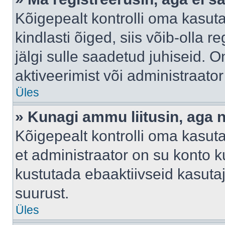
Kõigepealt kontrolli oma kasuta
kindlasti õiged, siis võib-olla 
jälgi sulle saadetud juhiseid. O
aktiveerimist või administraato
Üles
» Kunagi ammu liitusin, aga 
Kõigepealt kontrolli oma kasut
et administraator on su konto 
kustutada ebaaktiivseid kasut
suurust.
Üles