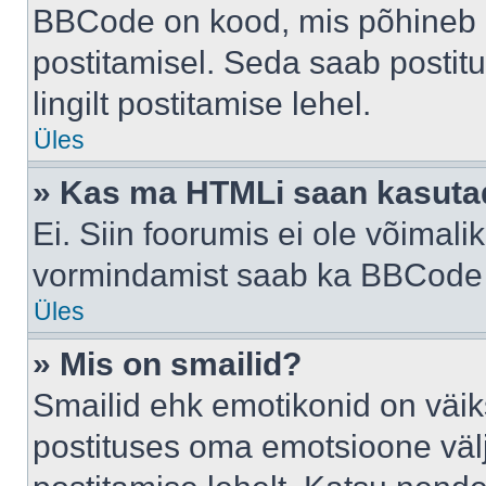
BBCode on kood, mis põhineb 
postitamisel. Seda saab postit
lingilt postitamise lehel.
Üles
» Kas ma HTMLi saan kasuta
Ei. Siin foorumis ei ole võima
vormindamist saab ka BBCode a
Üles
» Mis on smailid?
Smailid ehk emotikonid on väik
postituses oma emotsioone väl