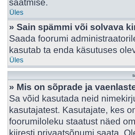
saatmise.
Üles
» Sain spämmi või solvava ki
Saada foorumi administraatorile
kasutab ta enda käsutuses ole
Üles
S
» Mis on sõprade ja vaenlast
Sa võid kasutada neid nimekir
kasutajatest. Kasutajate, kes o
foorumiloleku staatust näed om
kiiresti privaatsõnumi saata. Ol