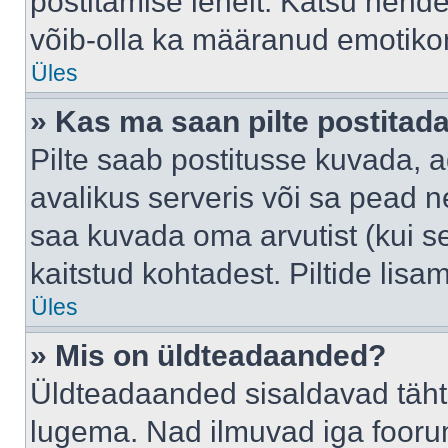
postitamise lehelt. Katsu nende
võib-olla ka määranud emotikoni
Üles
» Kas ma saan pilte postitad
Pilte saab postitusse kuvada,
avalikus serveris või sa pead n
saa kuvada oma arvutist (kui se
kaitstud kohtadest. Piltide lis
Üles
» Mis on üldteadaanded?
Üldteadaanded sisaldavad tähts
lugema. Nad ilmuvad iga foorum