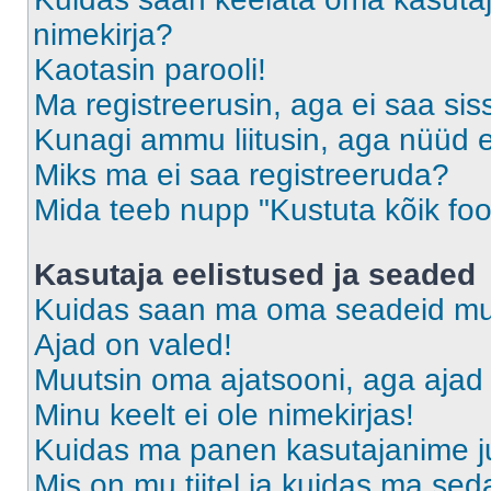
nimekirja?
Kaotasin parooli!
Ma registreerusin, aga ei saa sis
Kunagi ammu liitusin, aga nüüd 
Miks ma ei saa registreeruda?
Mida teeb nupp "Kustuta kõik fo
Kasutaja eelistused ja seaded
Kuidas saan ma oma seadeid m
Ajad on valed!
Muutsin oma ajatsooni, aga ajad 
Minu keelt ei ole nimekirjas!
Kuidas ma panen kasutajanime ju
Mis on mu tiitel ja kuidas ma s