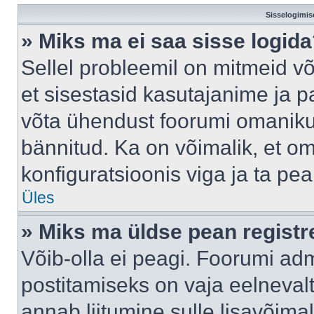
Sisselogimis
» Miks ma ei saa sisse logid
Sellel probleemil on mitmeid võ
et sisestasid kasutajanime ja pa
võta ühendust foorumi omaniku
bännitud. Ka on võimalik, et o
konfiguratsioonis viga ja ta pe
Üles
» Miks ma üldse pean regist
Võib-olla ei peagi. Foorumi adm
postitamiseks on vaja eelnevalt 
annab liitumine sulle lisavõimal