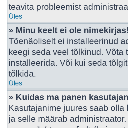
teavita probleemist administraat
Üles
» Minu keelt ei ole nimekirjas
Tõenäoliselt ei installeerinud a
keegi seda veel tõlkinud. Võta
installeerida. Või kui seda tõlgi
tõlkida.
Üles
» Kuidas ma panen kasutajan
Kasutajanime juures saab olla k
ja selle määrab administraator.