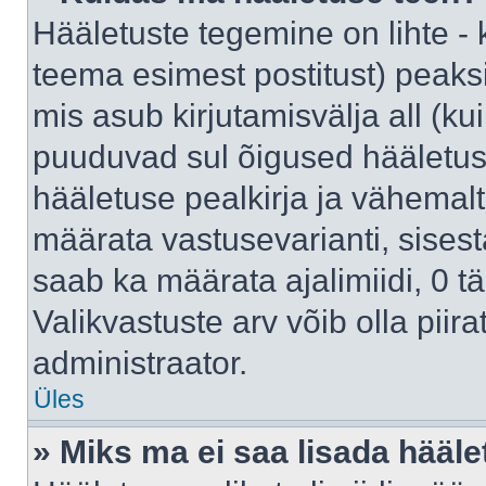
Hääletuste tegemine on lihte -
teema esimest postitust) pea
mis asub kirjutamisvälja all (kui
puuduvad sul õigused hääletus
hääletuse pealkirja ja vähemalt 
määrata vastusevarianti, sises
saab ka määrata ajalimiidi, 0 
Valikvastuste arv võib olla piir
administraator.
Üles
» Miks ma ei saa lisada hääle