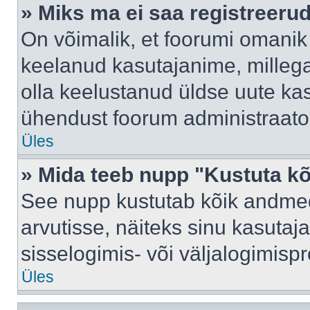
» Miks ma ei saa registreeru
On võimalik, et foorumi omanik
keelanud kasutajanime, millega
olla keelustanud üldse uute kas
ühendust foorum administraator
Üles
» Mida teeb nupp "Kustuta k
See nupp kustutab kõik andme
arvutisse, näiteks sinu kasutaja
sisselogimis- või väljalogimisp
Üles