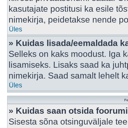
kasutajate postitusi ka esile tõ
nimekirja, peidetakse nende po
Üles
» Kuidas lisada/eemaldada ka
Selleks on kaks moodust. Iga kas
lisamiseks. Lisaks saad ka juh
nimekirja. Saad samalt lehelt 
Üles
Fo
» Kuidas saan otsida foorumi
Sisesta sõna otsinguväljale tee