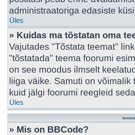
administraatoriga edasiste küs
Üles
» Kuidas ma tõstatan oma t
Vajutades "Tõstata teemat" lin
"tõstatada" teema foorumi esime
on see moodus ilmselt keelatud 
liiga väike. Samuti on võimalik 
kuid jälgi foorumi reegleid seda
Üles
Vormind
» Mis on BBCode?