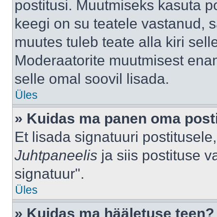
postitusi. Muutmiseks kasuta po
keegi on su teatele vastanud, 
muutes tuleb teate alla kiri sell
Moderaatorite muutmisest enama
selle omal soovil lisada.
Üles
» Kuidas ma panen oma posti
Et lisada signatuuri postitusel
Juhtpaneelis
ja siis postituse 
signatuur".
Üles
» Kuidas ma hääletuse teen?