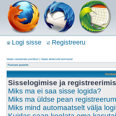
Logi sisse
Registreeru
Vaata vastamata postitusi
|
Vaata aktiivseid teemasid
Foorumi pealeht
Kordum
Sisselogimise ja registreerim
Miks ma ei saa sisse logida?
Miks ma üldse pean registreeru
Miks mind automaatselt välja log
Kuidas saan keelata oma kasutaja