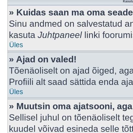
Kasuta
» Kuidas saan ma oma seade
Sinu andmed on salvestatud a
kasuta
Juhtpaneel
linki foorumi
Üles
» Ajad on valed!
Tõenäoliselt on ajad õiged, aga 
Profiili alt saad sättida enda aj
Üles
» Muutsin oma ajatsooni, aga 
Sellisel juhul on tõenäoliselt 
kuudel võivad esineda selle tõt