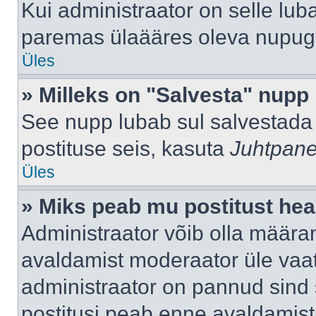
Kui administraator on selle lub
paremas ülaääres oleva nupug
Üles
» Milleks on "Salvesta" nupp
See nupp lubab sul salvestada 
postituse seis, kasuta
Juhtpane
Üles
» Miks peab mu postitust hea
Administraator võib olla määra
avaldamist moderaator üle vaat
administraator on pannud sind s
postitusi peab enne avaldamis