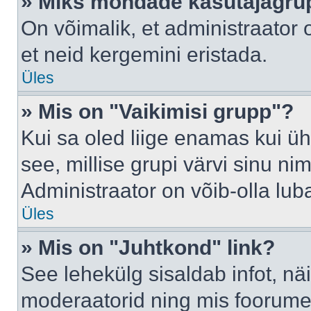
» Miks mõndade kasutajagrup
On võimalik, et administraator
et neid kergemini eristada.
Üles
» Mis on "Vaikimisi grupp"?
Kui sa oled liige enamas kui üh
see, millise grupi värvi sinu nimi 
Administraator on võib-olla lub
Üles
» Mis on "Juhtkond" link?
See lehekülg sisaldab infot, nä
moderaatorid ning mis foorume