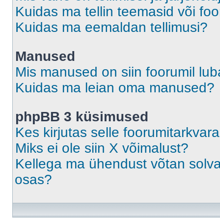
Kuidas ma tellin teemasid või fo
Kuidas ma eemaldan tellimusi?
Manused
Mis manused on siin foorumil lu
Kuidas ma leian oma manused?
phpBB 3 küsimused
Kes kirjutas selle foorumitarkvar
Miks ei ole siin X võimalust?
Kellega ma ühendust võtan solvava
osas?