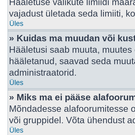
Hääletuse valikute limiidi määr
vajadust ületada seda limiiti, 
Üles
» Kuidas ma muudan või kust
Hääletusi saab muuta, muutes e
hääletanud, saavad seda muuta
administraatorid.
Üles
» Miks ma ei pääse alafooru
Mõndadesse alafoorumitesse on 
või gruppidel. Võta ühendust ad
Üles