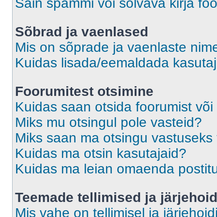
Sain spämmi või solvava kirja fo
Sõbrad ja vaenlased
Mis on sõprade ja vaenlaste nime
Kuidas lisada/eemaldada kasutaja
Foorumitest otsimine
Kuidas saan otsida foorumist või
Miks mu otsingul pole vasteid?
Miks saan ma otsingu vastuseks 
Kuidas ma otsin kasutajaid?
Kuidas ma leian omaenda postit
Teemade tellimised ja järjehoi
Mis vahe on tellimisel ja järjehoid