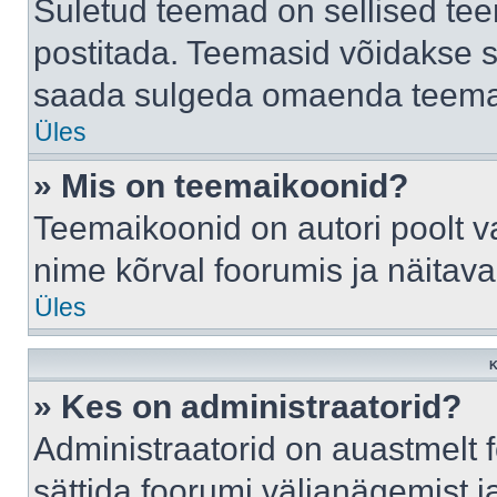
Suletud teemad on sellised te
postitada. Teemasid võidakse s
saada sulgeda omaenda teemasi
Üles
» Mis on teemaikoonid?
Teemaikoonid on autori poolt v
nime kõrval foorumis ja näitav
Üles
K
» Kes on administraatorid?
Administraatorid on auastmelt
sättida foorumi väljanägemist 