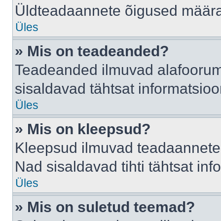
Üldteadaannete õigused määrab
Üles
» Mis on teadeanded?
Teadeanded ilmuvad alafoorumis
sisaldavad tähtsat informatsio
Üles
» Mis on kleepsud?
Kleepsud ilmuvad teadaannete a
Nad sisaldavad tihti tähtsat in
Üles
» Mis on suletud teemad?