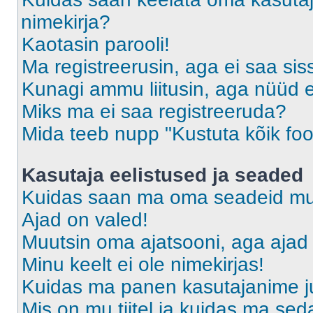
nimekirja?
Kaotasin parooli!
Ma registreerusin, aga ei saa sis
Kunagi ammu liitusin, aga nüüd 
Miks ma ei saa registreeruda?
Mida teeb nupp "Kustuta kõik fo
Kasutaja eelistused ja seaded
Kuidas saan ma oma seadeid m
Ajad on valed!
Muutsin oma ajatsooni, aga ajad 
Minu keelt ei ole nimekirjas!
Kuidas ma panen kasutajanime ju
Mis on mu tiitel ja kuidas ma s