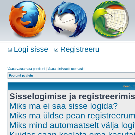
Logi sisse
Registreeru
Vaata vastamata postitusi
|
Vaata aktiivseid teemasid
Foorumi pealeht
Kordum
Sisselogimise ja registreerim
Miks ma ei saa sisse logida?
Miks ma üldse pean registreeru
Miks mind automaatselt välja log
Kuidas saan keelata oma kasutaja