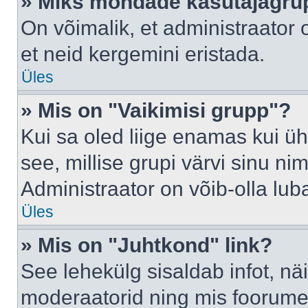
» Miks mõndade kasutajagrup
On võimalik, et administraator
et neid kergemini eristada.
Üles
» Mis on "Vaikimisi grupp"?
Kui sa oled liige enamas kui üh
see, millise grupi värvi sinu nimi 
Administraator on võib-olla lub
Üles
» Mis on "Juhtkond" link?
See lehekülg sisaldab infot, nä
moderaatorid ning mis foorume