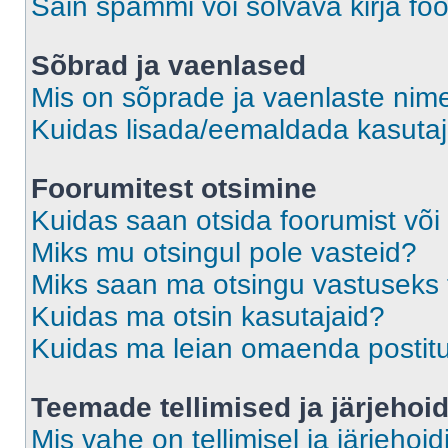
Sain spämmi või solvava kirja fo
Sõbrad ja vaenlased
Mis on sõprade ja vaenlaste nime
Kuidas lisada/eemaldada kasutaja
Foorumitest otsimine
Kuidas saan otsida foorumist või
Miks mu otsingul pole vasteid?
Miks saan ma otsingu vastuseks 
Kuidas ma otsin kasutajaid?
Kuidas ma leian omaenda postit
Teemade tellimised ja järjehoi
Mis vahe on tellimisel ja järjehoid