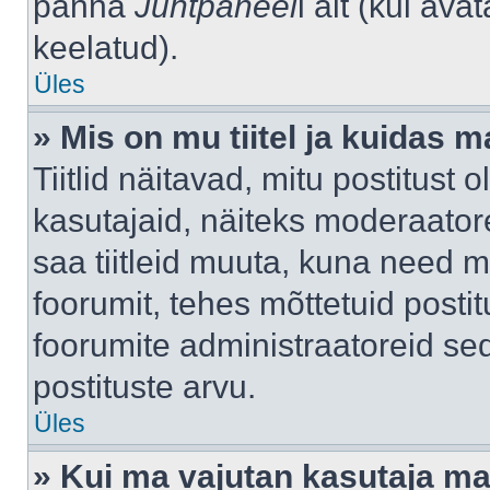
panna
Juhtpaneel
i alt (kui av
keelatud).
Üles
» Mis on mu tiitel ja kuidas
Tiitlid näitavad, mitu postitust 
kasutajaid, näiteks moderaatore
saa tiitleid muuta, kuna need m
foorumit, tehes mõttetuid postit
foorumite administraatoreid s
postituste arvu.
Üles
» Kui ma vajutan kasutaja mail