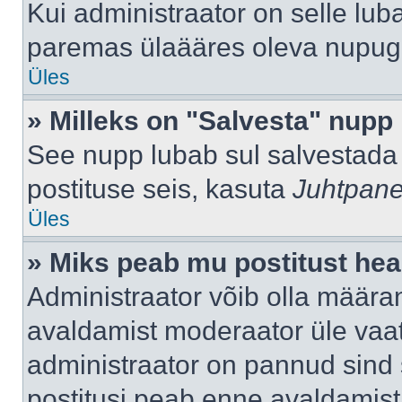
Kui administraator on selle lub
paremas ülaääres oleva nupug
Üles
» Milleks on "Salvesta" nupp
See nupp lubab sul salvestada 
postituse seis, kasuta
Juhtpane
Üles
» Miks peab mu postitust hea
Administraator võib olla määra
avaldamist moderaator üle vaat
administraator on pannud sind s
postitusi peab enne avaldamis