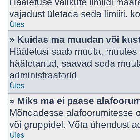
Hääletuse valikute limiidi määr
vajadust ületada seda limiiti, 
Üles
» Kuidas ma muudan või kust
Hääletusi saab muuta, muutes e
hääletanud, saavad seda muuta
administraatorid.
Üles
» Miks ma ei pääse alafooru
Mõndadesse alafoorumitesse on 
või gruppidel. Võta ühendust ad
Üles