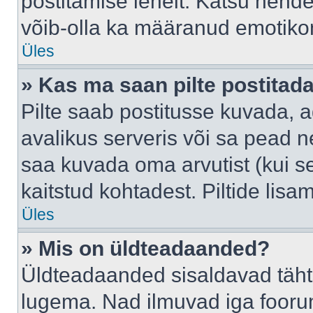
postitamise lehelt. Katsu nende
võib-olla ka määranud emotikoni
Üles
» Kas ma saan pilte postitad
Pilte saab postitusse kuvada,
avalikus serveris või sa pead n
saa kuvada oma arvutist (kui se
kaitstud kohtadest. Piltide lis
Üles
» Mis on üldteadaanded?
Üldteadaanded sisaldavad tähts
lugema. Nad ilmuvad iga foorum