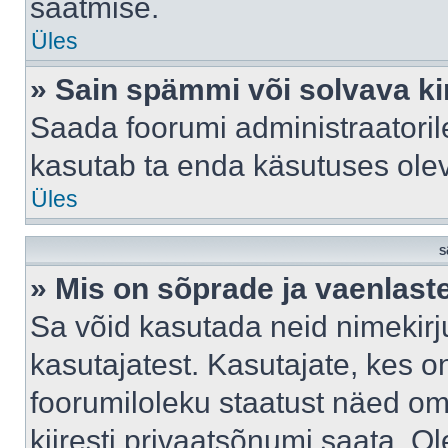
saatmise.
Üles
» Sain spämmi või solvava ki
Saada foorumi administraatorile
kasutab ta enda käsutuses ole
Üles
S
» Mis on sõprade ja vaenlast
Sa võid kasutada neid nimekir
kasutajatest. Kasutajate, kes o
foorumiloleku staatust näed om
kiiresti privaatsõnumi saata. Ol