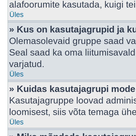
alafoorumite kasutada, kuigi te
Üles
» Kus on kasutajagrupid ja k
Olemasolevaid gruppe saad va
Seal saad ka oma liitumisavald
varjatud.
Üles
» Kuidas kasutajagrupi mode
Kasutajagruppe loovad administ
loomisest, siis võta temaga üh
Üles