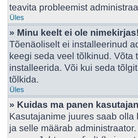
teavita probleemist administraat
Üles
» Minu keelt ei ole nimekirjas
Tõenäoliselt ei installeerinud a
keegi seda veel tõlkinud. Võta
installeerida. Või kui seda tõlgi
tõlkida.
Üles
» Kuidas ma panen kasutajan
Kasutajanime juures saab olla k
ja selle määrab administraator.