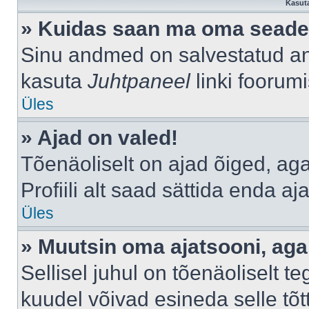
Kasuta
» Kuidas saan ma oma seade
Sinu andmed on salvestatud a
kasuta
Juhtpaneel
linki foorumi
Üles
» Ajad on valed!
Tõenäoliselt on ajad õiged, aga 
Profiili alt saad sättida enda aj
Üles
» Muutsin oma ajatsooni, aga 
Sellisel juhul on tõenäoliselt 
kuudel võivad esineda selle tõt