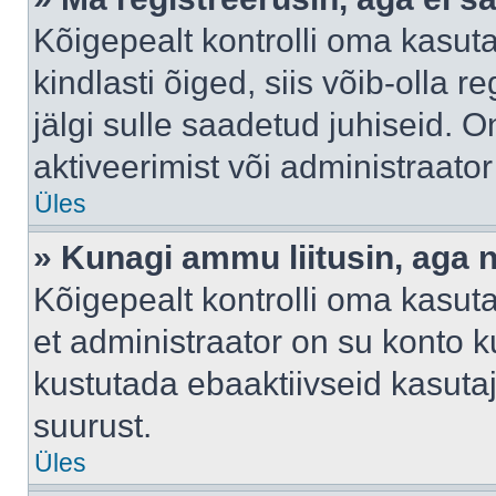
Kõigepealt kontrolli oma kasuta
kindlasti õiged, siis võib-olla 
jälgi sulle saadetud juhiseid. O
aktiveerimist või administraato
Üles
» Kunagi ammu liitusin, aga 
Kõigepealt kontrolli oma kasut
et administraator on su konto 
kustutada ebaaktiivseid kasut
suurust.
Üles