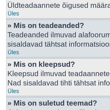
Üldteadaannete õigused määrab
Üles
» Mis on teadeanded?
Teadeanded ilmuvad alafoorumis
sisaldavad tähtsat informatsio
Üles
» Mis on kleepsud?
Kleepsud ilmuvad teadaannete a
Nad sisaldavad tihti tähtsat in
Üles
» Mis on suletud teemad?