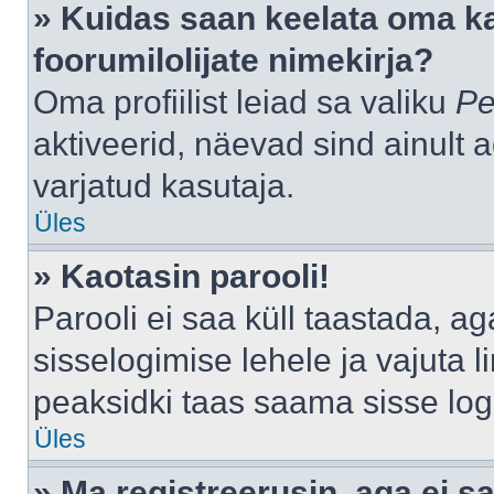
» Kuidas saan keelata oma k
foorumilolijate nimekirja?
Oma profiilist leiad sa valiku
Pe
aktiveerid, näevad sind ainult a
varjatud kasutaja.
Üles
» Kaotasin parooli!
Parooli ei saa küll taastada, a
sisselogimise lehele ja vajuta l
peaksidki taas saama sisse log
Üles
» Ma registreerusin, aga ei sa