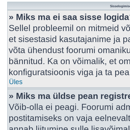
Sisselogimis
» Miks ma ei saa sisse logid
Sellel probleemil on mitmeid võ
et sisestasid kasutajanime ja pa
võta ühendust foorumi omaniku
bännitud. Ka on võimalik, et o
konfiguratsioonis viga ja ta pe
Üles
» Miks ma üldse pean regist
Võib-olla ei peagi. Foorumi adm
postitamiseks on vaja eelnevalt 
annab liitumine sulle lisavõimal