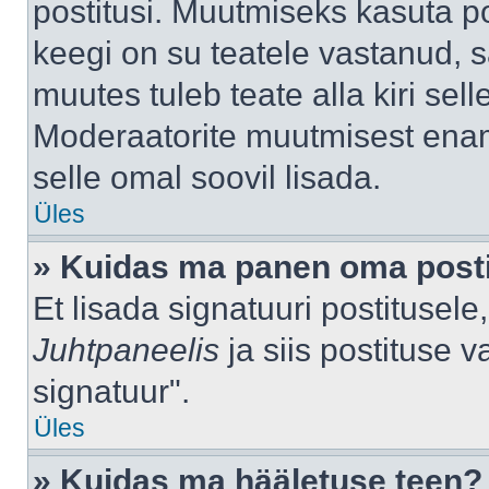
postitusi. Muutmiseks kasuta po
keegi on su teatele vastanud, 
muutes tuleb teate alla kiri sell
Moderaatorite muutmisest enama
selle omal soovil lisada.
Üles
» Kuidas ma panen oma posti
Et lisada signatuuri postitusel
Juhtpaneelis
ja siis postituse 
signatuur".
Üles
» Kuidas ma hääletuse teen?