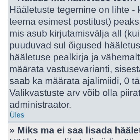
Hääletuste tegemine on lihte -
teema esimest postitust) pea
mis asub kirjutamisvälja all (kui
puuduvad sul õigused hääletus
hääletuse pealkirja ja vähemalt 
määrata vastusevarianti, sises
saab ka määrata ajalimiidi, 0 
Valikvastuste arv võib olla piir
administraator.
Üles
» Miks ma ei saa lisada hääle