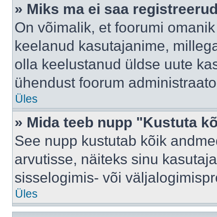
» Miks ma ei saa registreeru
On võimalik, et foorumi omanik
keelanud kasutajanime, millega
olla keelustanud üldse uute kas
ühendust foorum administraator
Üles
» Mida teeb nupp "Kustuta k
See nupp kustutab kõik andme
arvutisse, näiteks sinu kasutaja
sisselogimis- või väljalogimisp
Üles