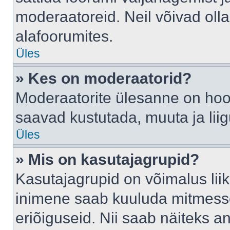
moderaatoreid. Neil võivad oll
alafoorumites.
Üles
» Kes on moderaatorid?
Moderaatorite ülesanne on hool
saavad kustutada, muuta ja lii
Üles
» Mis on kasutajagrupid?
Kasutajagrupid on võimalus li
inimene saab kuuluda mitmesse
eriõiguseid. Nii saab näiteks 