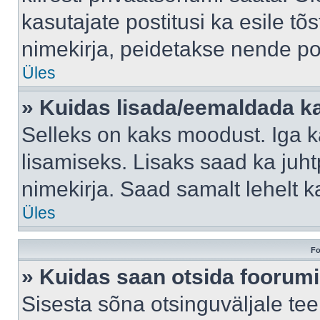
kasutajate postitusi ka esile tõ
nimekirja, peidetakse nende po
Üles
» Kuidas lisada/eemaldada ka
Selleks on kaks moodust. Iga kas
lisamiseks. Lisaks saad ka juh
nimekirja. Saad samalt lehelt 
Üles
Fo
» Kuidas saan otsida foorumi
Sisesta sõna otsinguväljale tee