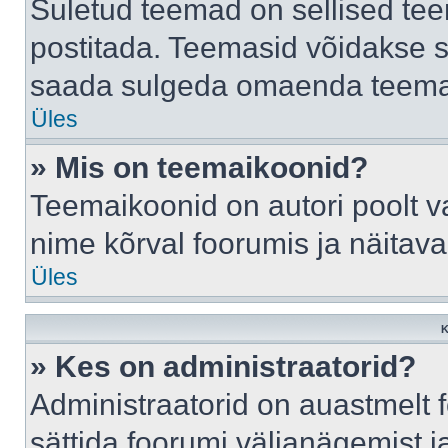
Suletud teemad on sellised te
postitada. Teemasid võidakse s
saada sulgeda omaenda teemasi
Üles
» Mis on teemaikoonid?
Teemaikoonid on autori poolt v
nime kõrval foorumis ja näitav
Üles
K
» Kes on administraatorid?
Administraatorid on auastmelt
sättida foorumi väljanägemist 