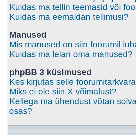
Kuidas ma tellin teemasid või fo
Kuidas ma eemaldan tellimusi?
Manused
Mis manused on siin foorumil lu
Kuidas ma leian oma manused?
phpBB 3 küsimused
Kes kirjutas selle foorumitarkvar
Miks ei ole siin X võimalust?
Kellega ma ühendust võtan solvava
osas?