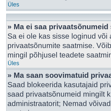
Üles
» Ma ei saa privaatsõnumeid 
Sa ei ole kas sisse loginud või
privaatsõnumite saatmise. Võib k
mingil põhjusel teadete saatmi
Üles
» Ma saan soovimatuid priva
Saad blokeerida kasutajaid pri
saad privaatsõnumeid mingilt kin
administraatorit; Nemad võivad 