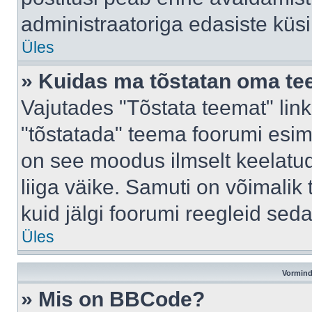
administraatoriga edasiste küs
Üles
» Kuidas ma tõstatan oma t
Vajutades "Tõstata teemat" lin
"tõstatada" teema foorumi esime
on see moodus ilmselt keelatud 
liiga väike. Samuti on võimalik 
kuid jälgi foorumi reegleid seda
Üles
Vormind
» Mis on BBCode?