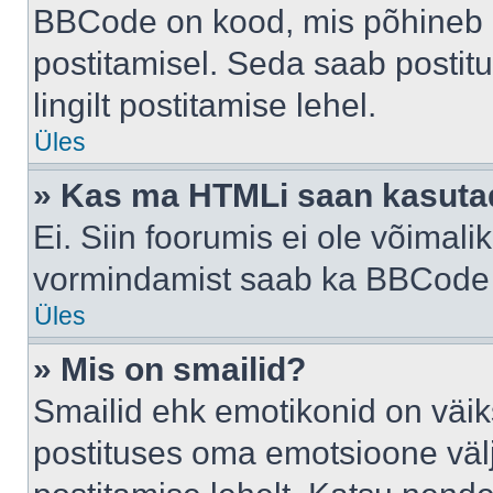
BBCode on kood, mis põhineb 
postitamisel. Seda saab postit
lingilt postitamise lehel.
Üles
» Kas ma HTMLi saan kasuta
Ei. Siin foorumis ei ole võima
vormindamist saab ka BBCode a
Üles
» Mis on smailid?
Smailid ehk emotikonid on väik
postituses oma emotsioone väl