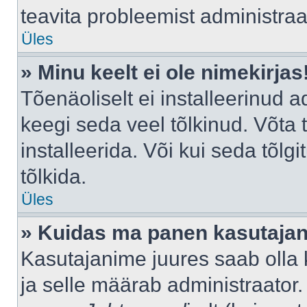
teavita probleemist administraat
Üles
» Minu keelt ei ole nimekirjas
Tõenäoliselt ei installeerinud a
keegi seda veel tõlkinud. Võta
installeerida. Või kui seda tõlgi
tõlkida.
Üles
» Kuidas ma panen kasutajan
Kasutajanime juures saab olla k
ja selle määrab administraator.