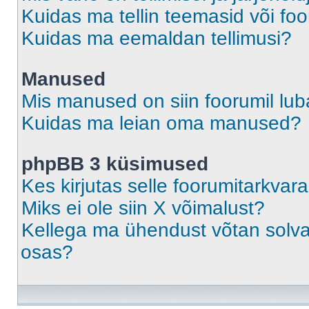
Kuidas ma tellin teemasid või fo
Kuidas ma eemaldan tellimusi?
Manused
Mis manused on siin foorumil lu
Kuidas ma leian oma manused?
phpBB 3 küsimused
Kes kirjutas selle foorumitarkvar
Miks ei ole siin X võimalust?
Kellega ma ühendust võtan solvava
osas?