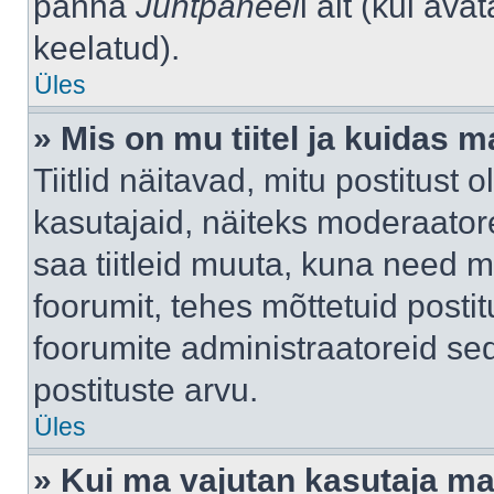
panna
Juhtpaneel
i alt (kui av
keelatud).
Üles
» Mis on mu tiitel ja kuidas
Tiitlid näitavad, mitu postitust 
kasutajaid, näiteks moderaatore
saa tiitleid muuta, kuna need m
foorumit, tehes mõttetuid postit
foorumite administraatoreid s
postituste arvu.
Üles
» Kui ma vajutan kasutaja mail