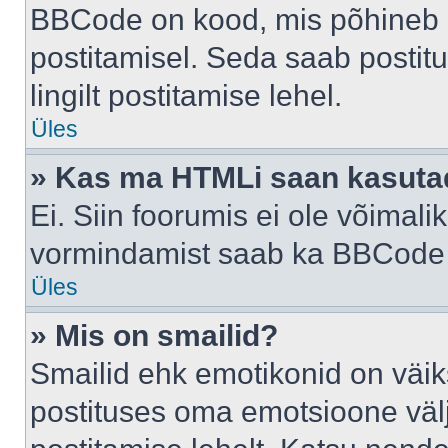
BBCode on kood, mis põhineb 
postitamisel. Seda saab postit
lingilt postitamise lehel.
Üles
» Kas ma HTMLi saan kasuta
Ei. Siin foorumis ei ole võima
vormindamist saab ka BBCode a
Üles
» Mis on smailid?
Smailid ehk emotikonid on väik
postituses oma emotsioone väl