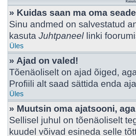
Kasuta
» Kuidas saan ma oma seade
Sinu andmed on salvestatud a
kasuta
Juhtpaneel
linki foorumi
Üles
» Ajad on valed!
Tõenäoliselt on ajad õiged, aga 
Profiili alt saad sättida enda aj
Üles
» Muutsin oma ajatsooni, aga 
Sellisel juhul on tõenäoliselt 
kuudel võivad esineda selle tõt