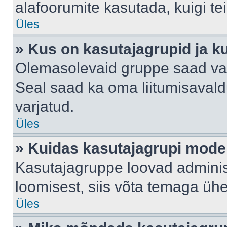
alafoorumite kasutada, kuigi te
Üles
» Kus on kasutajagrupid ja k
Olemasolevaid gruppe saad va
Seal saad ka oma liitumisavald
varjatud.
Üles
» Kuidas kasutajagrupi mode
Kasutajagruppe loovad administ
loomisest, siis võta temaga üh
Üles