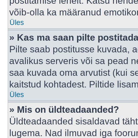
postitamise lehelt. Katsu nende
võib-olla ka määranud emotikoni
Üles
» Kas ma saan pilte postitad
Pilte saab postitusse kuvada,
avalikus serveris või sa pead n
saa kuvada oma arvutist (kui se
kaitstud kohtadest. Piltide lis
Üles
» Mis on üldteadaanded?
Üldteadaanded sisaldavad tähts
lugema. Nad ilmuvad iga foorum