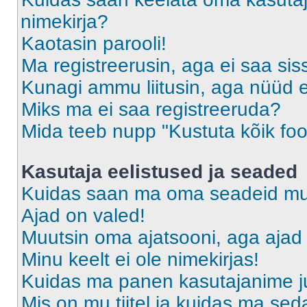
nimekirja?
Kaotasin parooli!
Ma registreerusin, aga ei saa sis
Kunagi ammu liitusin, aga nüüd 
Miks ma ei saa registreeruda?
Mida teeb nupp "Kustuta kõik fo
Kasutaja eelistused ja seaded
Kuidas saan ma oma seadeid m
Ajad on valed!
Muutsin oma ajatsooni, aga ajad 
Minu keelt ei ole nimekirjas!
Kuidas ma panen kasutajanime ju
Mis on mu tiitel ja kuidas ma s