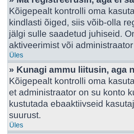
Kõigepealt kontrolli oma kasuta
kindlasti õiged, siis võib-olla 
jälgi sulle saadetud juhiseid. O
aktiveerimist või administraato
Üles
» Kunagi ammu liitusin, aga 
Kõigepealt kontrolli oma kasut
et administraator on su konto 
kustutada ebaaktiivseid kasut
suurust.
Üles