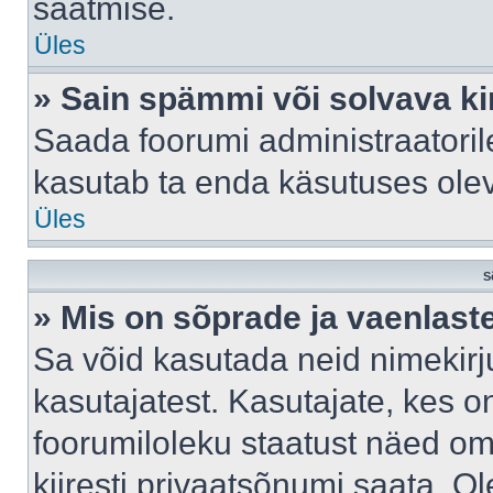
saatmise.
Üles
» Sain spämmi või solvava ki
Saada foorumi administraatorile
kasutab ta enda käsutuses ole
Üles
S
» Mis on sõprade ja vaenlast
Sa võid kasutada neid nimekir
kasutajatest. Kasutajate, kes o
foorumiloleku staatust näed om
kiiresti privaatsõnumi saata. Ol