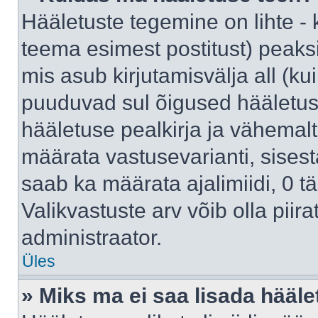
Hääletuste tegemine on lihte -
teema esimest postitust) pea
mis asub kirjutamisvälja all (kui
puuduvad sul õigused hääletus
hääletuse pealkirja ja vähemalt 
määrata vastusevarianti, sises
saab ka määrata ajalimiidi, 0 
Valikvastuste arv võib olla piir
administraator.
Üles
» Miks ma ei saa lisada hääle