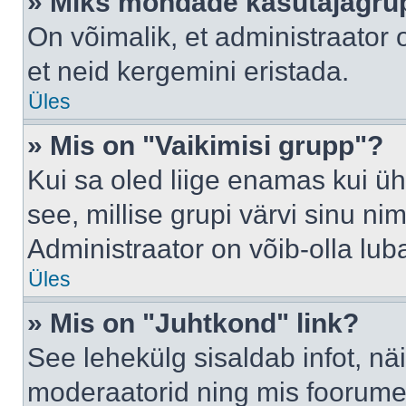
» Miks mõndade kasutajagrup
On võimalik, et administraator
et neid kergemini eristada.
Üles
» Mis on "Vaikimisi grupp"?
Kui sa oled liige enamas kui üh
see, millise grupi värvi sinu nimi 
Administraator on võib-olla lub
Üles
» Mis on "Juhtkond" link?
See lehekülg sisaldab infot, nä
moderaatorid ning mis foorume