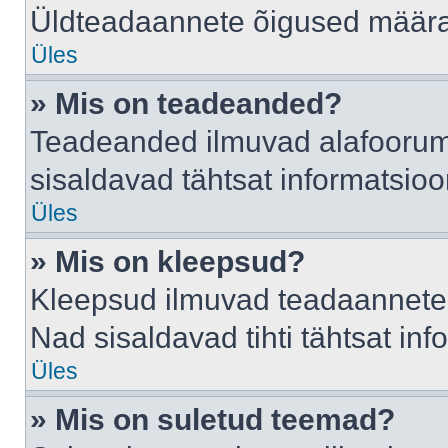
Üldteadaannete õigused määrab
Üles
» Mis on teadeanded?
Teadeanded ilmuvad alafoorumis
sisaldavad tähtsat informatsio
Üles
» Mis on kleepsud?
Kleepsud ilmuvad teadaannete a
Nad sisaldavad tihti tähtsat in
Üles
» Mis on suletud teemad?