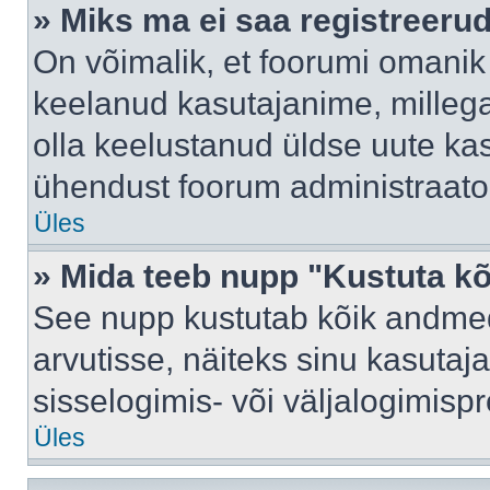
» Miks ma ei saa registreeru
On võimalik, et foorumi omanik
keelanud kasutajanime, millega
olla keelustanud üldse uute kas
ühendust foorum administraator
Üles
» Mida teeb nupp "Kustuta k
See nupp kustutab kõik andme
arvutisse, näiteks sinu kasutaja
sisselogimis- või väljalogimisp
Üles