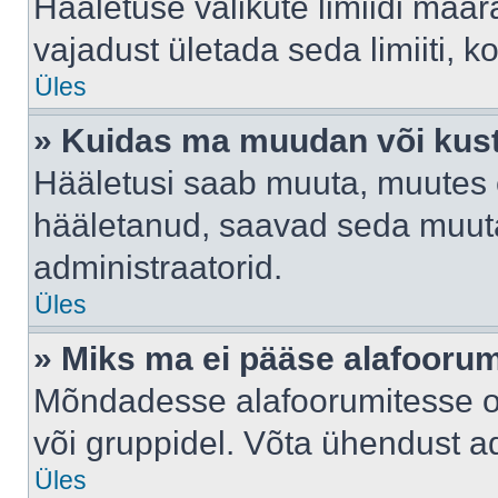
Hääletuse valikute limiidi määr
vajadust ületada seda limiiti, 
Üles
» Kuidas ma muudan või kust
Hääletusi saab muuta, muutes e
hääletanud, saavad seda muuta
administraatorid.
Üles
» Miks ma ei pääse alafooru
Mõndadesse alafoorumitesse on 
või gruppidel. Võta ühendust ad
Üles