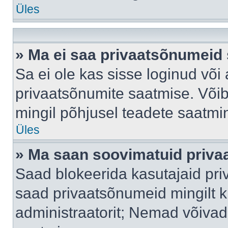
Üles
» Ma ei saa privaatsõnumeid 
Sa ei ole kas sisse loginud või
privaatsõnumite saatmise. Võib k
mingil põhjusel teadete saatmi
Üles
» Ma saan soovimatuid priva
Saad blokeerida kasutajaid pri
saad privaatsõnumeid mingilt kin
administraatorit; Nemad võivad 