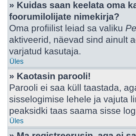
» Kuidas saan keelata oma k
foorumilolijate nimekirja?
Oma profiilist leiad sa valiku
Pe
aktiveerid, näevad sind ainult a
varjatud kasutaja.
Üles
» Kaotasin parooli!
Parooli ei saa küll taastada, a
sisselogimise lehele ja vajuta l
peaksidki taas saama sisse log
Üles
» Ma registreerusin, aga ei sa