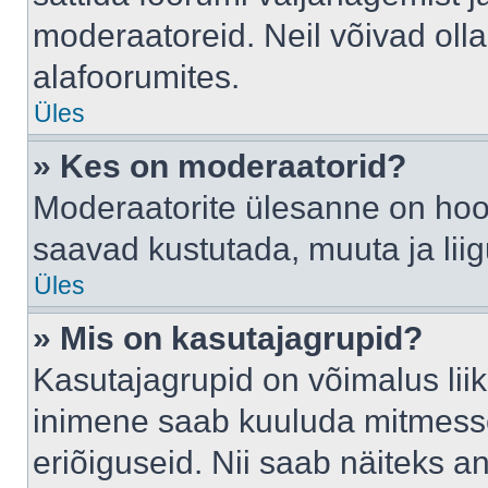
moderaatoreid. Neil võivad oll
alafoorumites.
Üles
» Kes on moderaatorid?
Moderaatorite ülesanne on hool
saavad kustutada, muuta ja lii
Üles
» Mis on kasutajagrupid?
Kasutajagrupid on võimalus li
inimene saab kuuluda mitmesse
eriõiguseid. Nii saab näiteks 