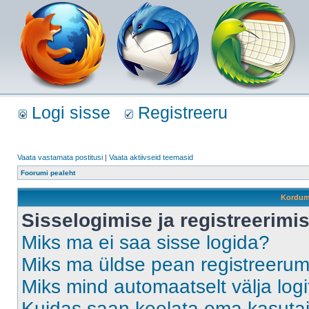
Logi sisse
Registreeru
Vaata vastamata postitusi
|
Vaata aktiivseid teemasid
Foorumi pealeht
Kordum
Sisselogimise ja registreerim
Miks ma ei saa sisse logida?
Miks ma üldse pean registreeru
Miks mind automaatselt välja log
Kuidas saan keelata oma kasutaja