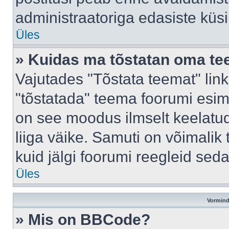
administraatoriga edasiste küs
Üles
» Kuidas ma tõstatan oma t
Vajutades "Tõstata teemat" lin
"tõstatada" teema foorumi esime
on see moodus ilmselt keelatud 
liiga väike. Samuti on võimalik 
kuid jälgi foorumi reegleid seda
Üles
Vormind
» Mis on BBCode?