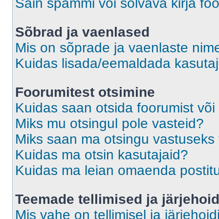
Sain spämmi või solvava kirja fo
Sõbrad ja vaenlased
Mis on sõprade ja vaenlaste nime
Kuidas lisada/eemaldada kasutaja
Foorumitest otsimine
Kuidas saan otsida foorumist või
Miks mu otsingul pole vasteid?
Miks saan ma otsingu vastuseks 
Kuidas ma otsin kasutajaid?
Kuidas ma leian omaenda postit
Teemade tellimised ja järjehoi
Mis vahe on tellimisel ja järjehoid