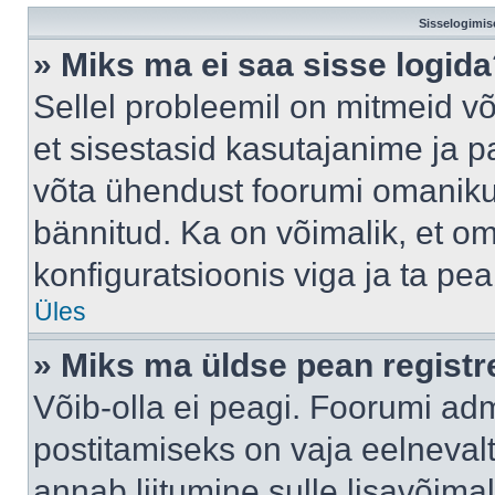
Sisselogimis
» Miks ma ei saa sisse logid
Sellel probleemil on mitmeid võ
et sisestasid kasutajanime ja pa
võta ühendust foorumi omaniku
bännitud. Ka on võimalik, et o
konfiguratsioonis viga ja ta pe
Üles
» Miks ma üldse pean regist
Võib-olla ei peagi. Foorumi adm
postitamiseks on vaja eelnevalt 
annab liitumine sulle lisavõimal