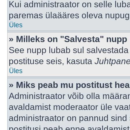
Kui administraator on selle lub
paremas ülaääres oleva nupug
Üles
» Milleks on "Salvesta" nupp
See nupp lubab sul salvestada 
postituse seis, kasuta
Juhtpane
Üles
» Miks peab mu postitust hea
Administraator võib olla määra
avaldamist moderaator üle vaat
administraator on pannud sind s
postitusi peab enne avaldamis