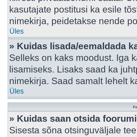
kasutajate postitusi ka esile tõ
nimekirja, peidetakse nende po
Üles
» Kuidas lisada/eemaldada ka
Selleks on kaks moodust. Iga kas
lisamiseks. Lisaks saad ka juh
nimekirja. Saad samalt lehelt 
Üles
Fo
» Kuidas saan otsida foorumi
Sisesta sõna otsinguväljale tee