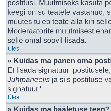
postitusi. Muutmiseks kasuta po
keegi on su teatele vastanud, 
muutes tuleb teate alla kiri sell
Moderaatorite muutmisest enama
selle omal soovil lisada.
Üles
» Kuidas ma panen oma posti
Et lisada signatuuri postitusel
Juhtpaneelis
ja siis postituse 
signatuur".
Üles
» Kuidas ma hääletuse teen?