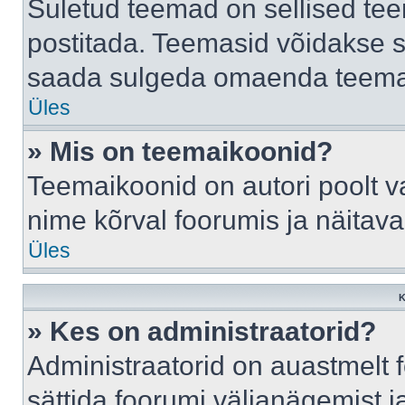
Suletud teemad on sellised te
postitada. Teemasid võidakse s
saada sulgeda omaenda teemasi
Üles
» Mis on teemaikoonid?
Teemaikoonid on autori poolt v
nime kõrval foorumis ja näitav
Üles
K
» Kes on administraatorid?
Administraatorid on auastmelt
sättida foorumi väljanägemist 