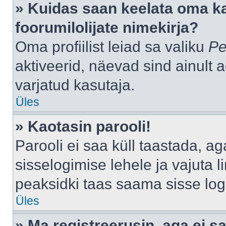
» Kuidas saan keelata oma k
foorumilolijate nimekirja?
Oma profiilist leiad sa valiku
Pe
aktiveerid, näevad sind ainult a
varjatud kasutaja.
Üles
» Kaotasin parooli!
Parooli ei saa küll taastada, a
sisselogimise lehele ja vajuta l
peaksidki taas saama sisse log
Üles
» Ma registreerusin, aga ei sa