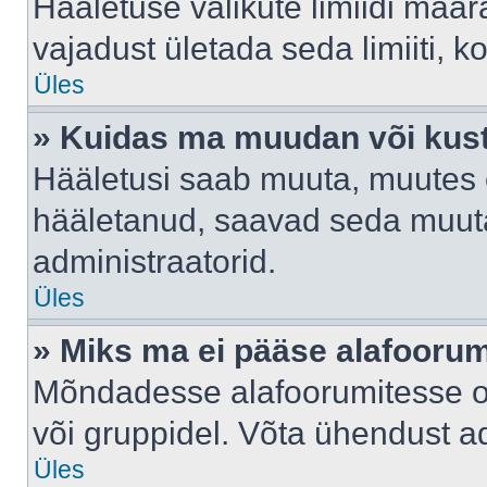
Hääletuse valikute limiidi määr
vajadust ületada seda limiiti, 
Üles
» Kuidas ma muudan või kust
Hääletusi saab muuta, muutes e
hääletanud, saavad seda muuta
administraatorid.
Üles
» Miks ma ei pääse alafooru
Mõndadesse alafoorumitesse on 
või gruppidel. Võta ühendust ad
Üles