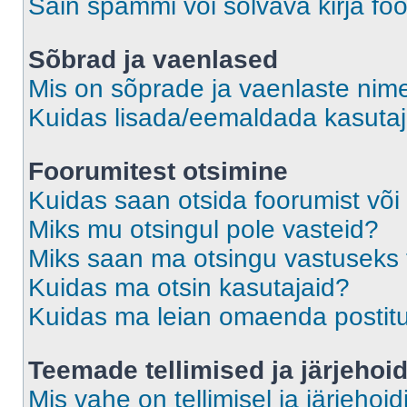
Sain spämmi või solvava kirja fo
Sõbrad ja vaenlased
Mis on sõprade ja vaenlaste nime
Kuidas lisada/eemaldada kasutaja
Foorumitest otsimine
Kuidas saan otsida foorumist või
Miks mu otsingul pole vasteid?
Miks saan ma otsingu vastuseks 
Kuidas ma otsin kasutajaid?
Kuidas ma leian omaenda postit
Teemade tellimised ja järjehoi
Mis vahe on tellimisel ja järjehoid