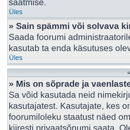
saatmise.
Üles
» Sain spämmi või solvava ki
Saada foorumi administraatorile
kasutab ta enda käsutuses ole
Üles
S
» Mis on sõprade ja vaenlast
Sa võid kasutada neid nimekir
kasutajatest. Kasutajate, kes o
foorumiloleku staatust näed om
kiiresti privaatsõnumi saata. Ol