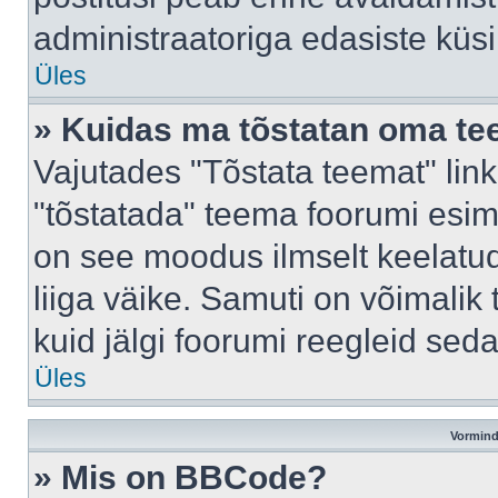
administraatoriga edasiste küs
Üles
» Kuidas ma tõstatan oma t
Vajutades "Tõstata teemat" lin
"tõstatada" teema foorumi esime
on see moodus ilmselt keelatud 
liiga väike. Samuti on võimalik 
kuid jälgi foorumi reegleid seda
Üles
Vormind
» Mis on BBCode?