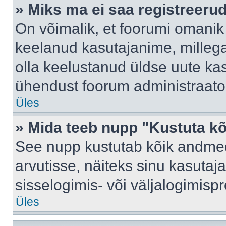
» Miks ma ei saa registreeru
On võimalik, et foorumi omanik
keelanud kasutajanime, millega
olla keelustanud üldse uute kas
ühendust foorum administraator
Üles
» Mida teeb nupp "Kustuta k
See nupp kustutab kõik andme
arvutisse, näiteks sinu kasutaja
sisselogimis- või väljalogimisp
Üles