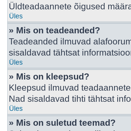
Üldteadaannete õigused määrab
Üles
» Mis on teadeanded?
Teadeanded ilmuvad alafoorumis
sisaldavad tähtsat informatsio
Üles
» Mis on kleepsud?
Kleepsud ilmuvad teadaannete a
Nad sisaldavad tihti tähtsat in
Üles
» Mis on suletud teemad?