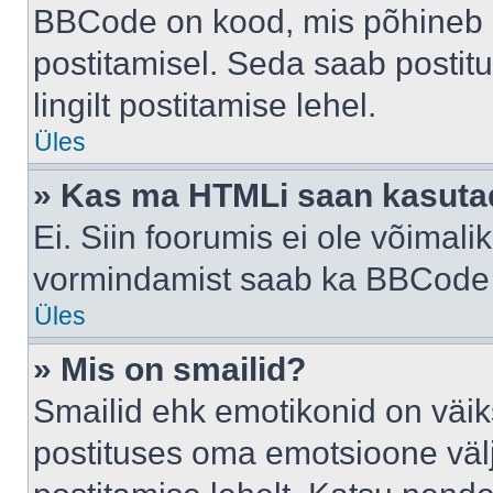
BBCode on kood, mis põhineb 
postitamisel. Seda saab postit
lingilt postitamise lehel.
Üles
» Kas ma HTMLi saan kasuta
Ei. Siin foorumis ei ole võima
vormindamist saab ka BBCode a
Üles
» Mis on smailid?
Smailid ehk emotikonid on väik
postituses oma emotsioone väl