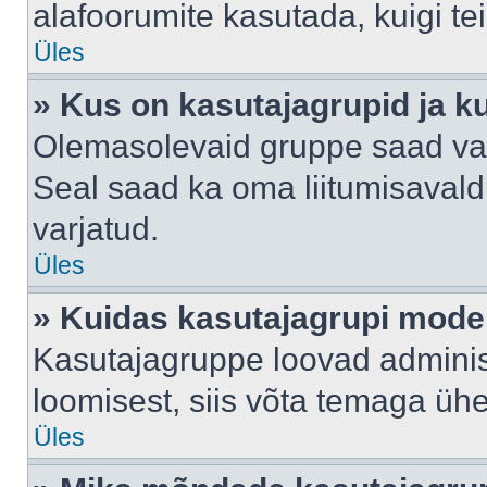
alafoorumite kasutada, kuigi te
Üles
» Kus on kasutajagrupid ja k
Olemasolevaid gruppe saad va
Seal saad ka oma liitumisavald
varjatud.
Üles
» Kuidas kasutajagrupi mode
Kasutajagruppe loovad administ
loomisest, siis võta temaga üh
Üles