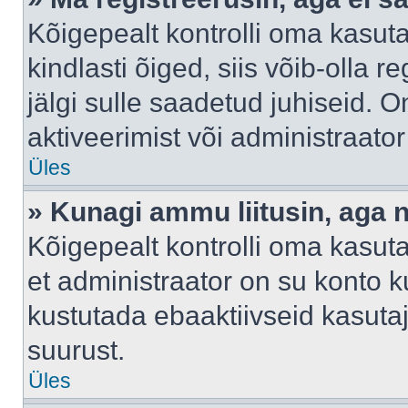
Kõigepealt kontrolli oma kasuta
kindlasti õiged, siis võib-olla 
jälgi sulle saadetud juhiseid. O
aktiveerimist või administraato
Üles
» Kunagi ammu liitusin, aga 
Kõigepealt kontrolli oma kasut
et administraator on su konto 
kustutada ebaaktiivseid kasut
suurust.
Üles