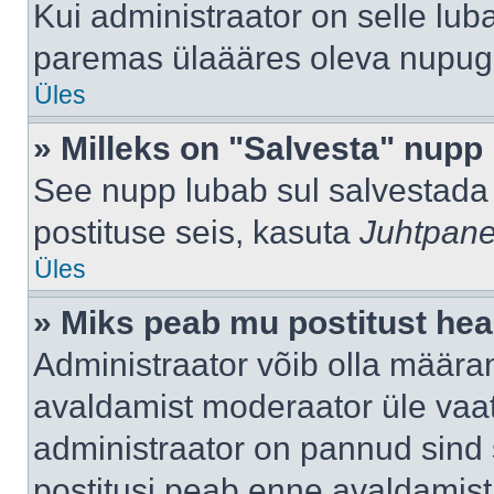
Kui administraator on selle lub
paremas ülaääres oleva nupug
Üles
» Milleks on "Salvesta" nupp
See nupp lubab sul salvestada 
postituse seis, kasuta
Juhtpane
Üles
» Miks peab mu postitust hea
Administraator võib olla määra
avaldamist moderaator üle vaat
administraator on pannud sind s
postitusi peab enne avaldamis