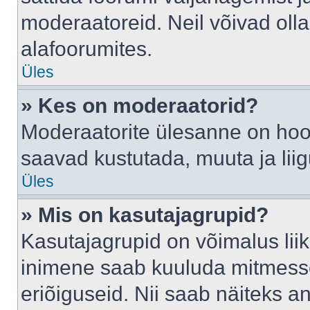
moderaatoreid. Neil võivad oll
alafoorumites.
Üles
» Kes on moderaatorid?
Moderaatorite ülesanne on hool
saavad kustutada, muuta ja lii
Üles
» Mis on kasutajagrupid?
Kasutajagrupid on võimalus li
inimene saab kuuluda mitmesse
eriõiguseid. Nii saab näiteks 