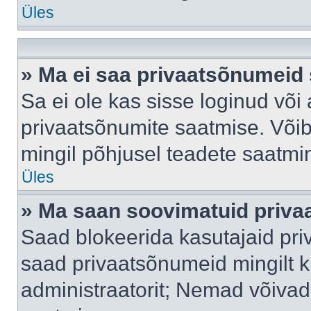
Üles
» Ma ei saa privaatsõnumeid 
Sa ei ole kas sisse loginud või
privaatsõnumite saatmise. Võib k
mingil põhjusel teadete saatmi
Üles
» Ma saan soovimatuid priva
Saad blokeerida kasutajaid pri
saad privaatsõnumeid mingilt kin
administraatorit; Nemad võivad 