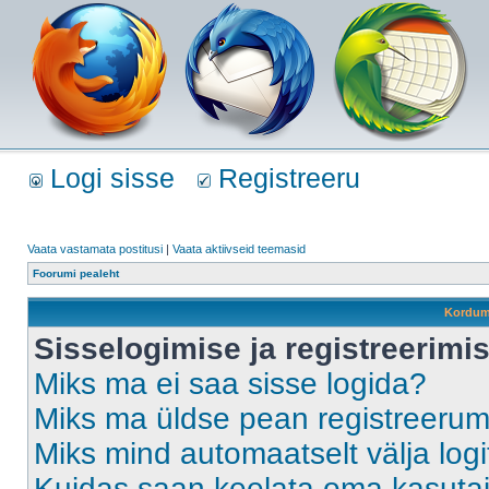
Logi sisse
Registreeru
Vaata vastamata postitusi
|
Vaata aktiivseid teemasid
Foorumi pealeht
Kordum
Sisselogimise ja registreerim
Miks ma ei saa sisse logida?
Miks ma üldse pean registreeru
Miks mind automaatselt välja log
Kuidas saan keelata oma kasutaja