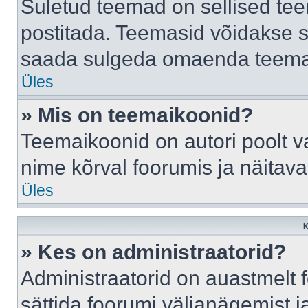
Suletud teemad on sellised te
postitada. Teemasid võidakse s
saada sulgeda omaenda teemasi
Üles
» Mis on teemaikoonid?
Teemaikoonid on autori poolt v
nime kõrval foorumis ja näitav
Üles
K
» Kes on administraatorid?
Administraatorid on auastmelt
sättida foorumi väljanägemist 