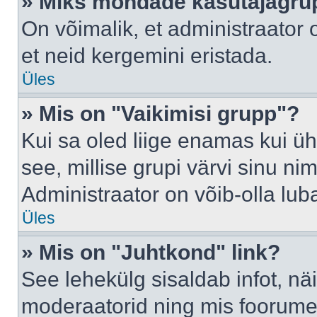
» Miks mõndade kasutajagrup
On võimalik, et administraator
et neid kergemini eristada.
Üles
» Mis on "Vaikimisi grupp"?
Kui sa oled liige enamas kui üh
see, millise grupi värvi sinu nimi 
Administraator on võib-olla lub
Üles
» Mis on "Juhtkond" link?
See lehekülg sisaldab infot, nä
moderaatorid ning mis foorume