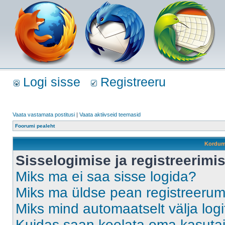
Logi sisse
Registreeru
Vaata vastamata postitusi
|
Vaata aktiivseid teemasid
Foorumi pealeht
Kordum
Sisselogimise ja registreerim
Miks ma ei saa sisse logida?
Miks ma üldse pean registreeru
Miks mind automaatselt välja log
Kuidas saan keelata oma kasutaja