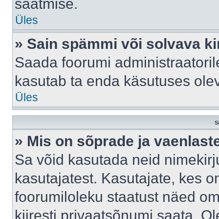
saatmise.
Üles
» Sain spämmi või solvava ki
Saada foorumi administraatorile
kasutab ta enda käsutuses ole
Üles
S
» Mis on sõprade ja vaenlast
Sa võid kasutada neid nimekir
kasutajatest. Kasutajate, kes o
foorumiloleku staatust näed om
kiiresti privaatsõnumi saata. Ol