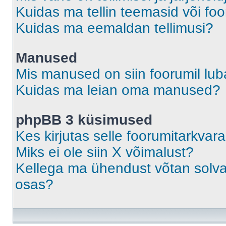
Kuidas ma tellin teemasid või fo
Kuidas ma eemaldan tellimusi?
Manused
Mis manused on siin foorumil lu
Kuidas ma leian oma manused?
phpBB 3 küsimused
Kes kirjutas selle foorumitarkvar
Miks ei ole siin X võimalust?
Kellega ma ühendust võtan solvava
osas?