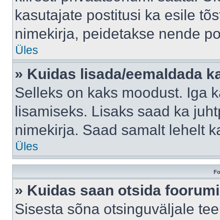
kasutajate postitusi ka esile tõ
nimekirja, peidetakse nende po
Üles
» Kuidas lisada/eemaldada ka
Selleks on kaks moodust. Iga kas
lisamiseks. Lisaks saad ka juh
nimekirja. Saad samalt lehelt 
Üles
Fo
» Kuidas saan otsida foorumi
Sisesta sõna otsinguväljale tee