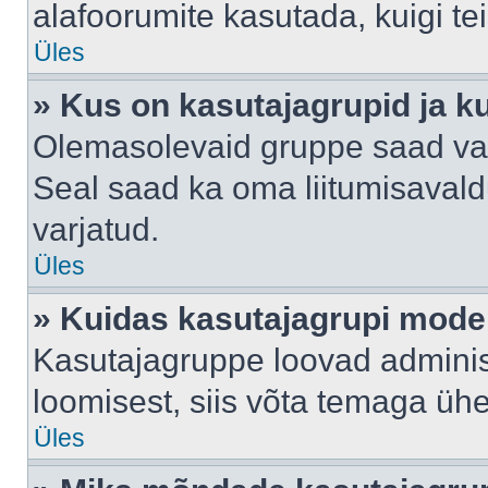
alafoorumite kasutada, kuigi te
Üles
» Kus on kasutajagrupid ja k
Olemasolevaid gruppe saad va
Seal saad ka oma liitumisavald
varjatud.
Üles
» Kuidas kasutajagrupi mode
Kasutajagruppe loovad administ
loomisest, siis võta temaga üh
Üles