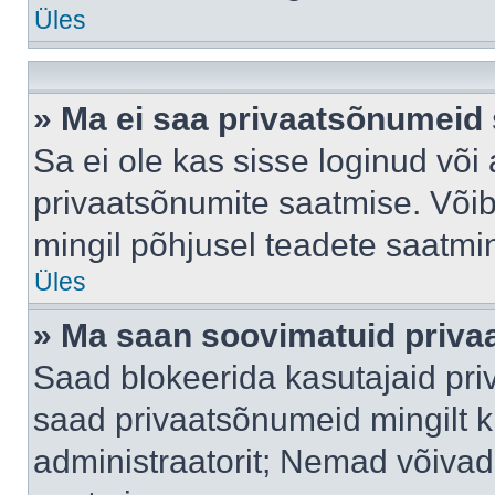
Üles
» Ma ei saa privaatsõnumeid 
Sa ei ole kas sisse loginud või
privaatsõnumite saatmise. Võib k
mingil põhjusel teadete saatmi
Üles
» Ma saan soovimatuid priva
Saad blokeerida kasutajaid pri
saad privaatsõnumeid mingilt kin
administraatorit; Nemad võivad 