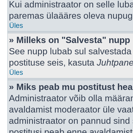
Kui administraator on selle lub
paremas ülaääres oleva nupug
Üles
» Milleks on "Salvesta" nupp
See nupp lubab sul salvestada 
postituse seis, kasuta
Juhtpane
Üles
» Miks peab mu postitust hea
Administraator võib olla määra
avaldamist moderaator üle vaat
administraator on pannud sind s
postitusi peab enne avaldamis