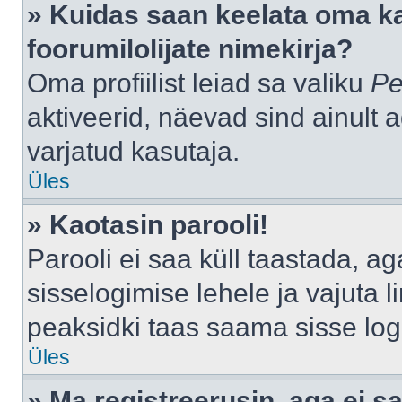
» Kuidas saan keelata oma k
foorumilolijate nimekirja?
Oma profiilist leiad sa valiku
Pe
aktiveerid, näevad sind ainult a
varjatud kasutaja.
Üles
» Kaotasin parooli!
Parooli ei saa küll taastada, a
sisselogimise lehele ja vajuta l
peaksidki taas saama sisse log
Üles
» Ma registreerusin, aga ei sa