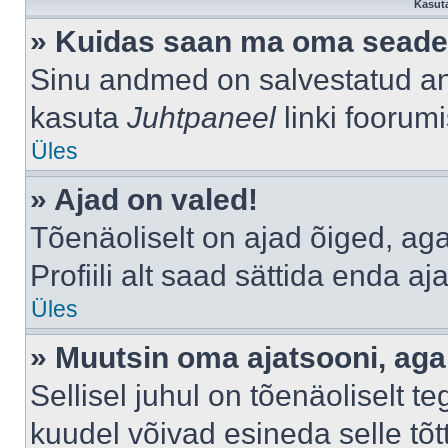
Kasuta
» Kuidas saan ma oma seade
Sinu andmed on salvestatud a
kasuta
Juhtpaneel
linki foorumi
Üles
» Ajad on valed!
Tõenäoliselt on ajad õiged, aga 
Profiili alt saad sättida enda aj
Üles
» Muutsin oma ajatsooni, aga 
Sellisel juhul on tõenäoliselt 
kuudel võivad esineda selle tõt