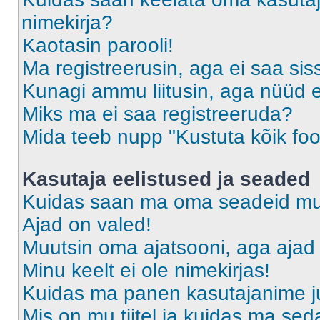
nimekirja?
Kaotasin parooli!
Ma registreerusin, aga ei saa sis
Kunagi ammu liitusin, aga nüüd 
Miks ma ei saa registreeruda?
Mida teeb nupp "Kustuta kõik fo
Kasutaja eelistused ja seaded
Kuidas saan ma oma seadeid m
Ajad on valed!
Muutsin oma ajatsooni, aga ajad 
Minu keelt ei ole nimekirjas!
Kuidas ma panen kasutajanime ju
Mis on mu tiitel ja kuidas ma s