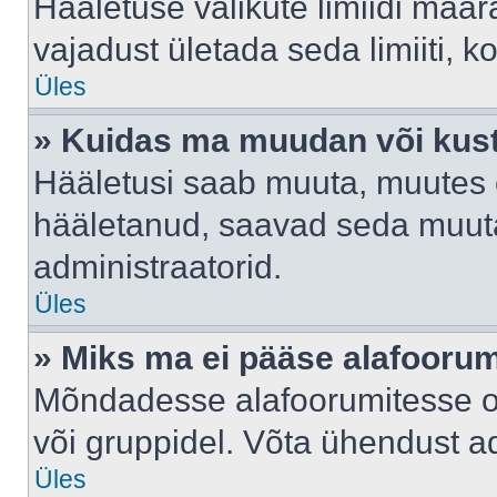
Hääletuse valikute limiidi määr
vajadust ületada seda limiiti, 
Üles
» Kuidas ma muudan või kust
Hääletusi saab muuta, muutes e
hääletanud, saavad seda muuta
administraatorid.
Üles
» Miks ma ei pääse alafooru
Mõndadesse alafoorumitesse on 
või gruppidel. Võta ühendust ad
Üles