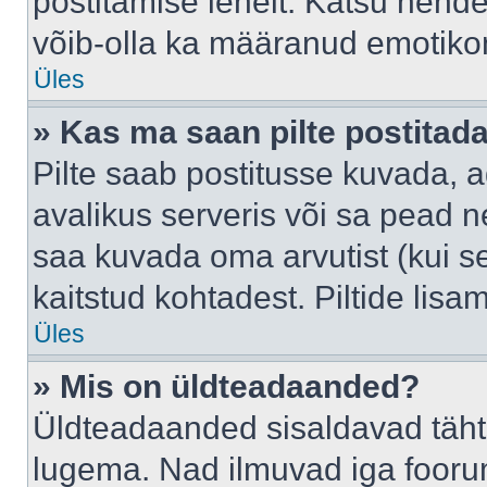
postitamise lehelt. Katsu nende
võib-olla ka määranud emotikoni
Üles
» Kas ma saan pilte postitad
Pilte saab postitusse kuvada,
avalikus serveris või sa pead n
saa kuvada oma arvutist (kui se
kaitstud kohtadest. Piltide lis
Üles
» Mis on üldteadaanded?
Üldteadaanded sisaldavad tähts
lugema. Nad ilmuvad iga foorum