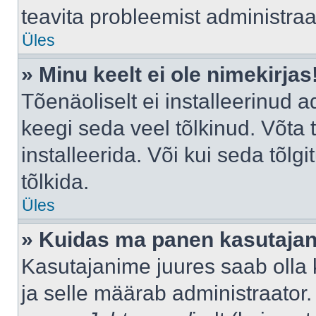
teavita probleemist administraat
Üles
» Minu keelt ei ole nimekirjas
Tõenäoliselt ei installeerinud a
keegi seda veel tõlkinud. Võta
installeerida. Või kui seda tõlgi
tõlkida.
Üles
» Kuidas ma panen kasutajan
Kasutajanime juures saab olla k
ja selle määrab administraator.