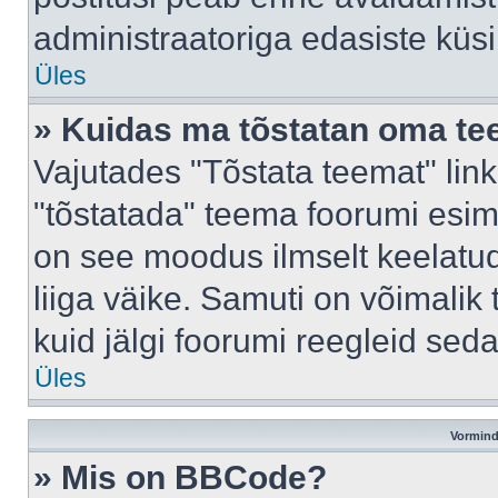
administraatoriga edasiste küs
Üles
» Kuidas ma tõstatan oma t
Vajutades "Tõstata teemat" lin
"tõstatada" teema foorumi esime
on see moodus ilmselt keelatud 
liiga väike. Samuti on võimalik 
kuid jälgi foorumi reegleid seda
Üles
Vormind
» Mis on BBCode?