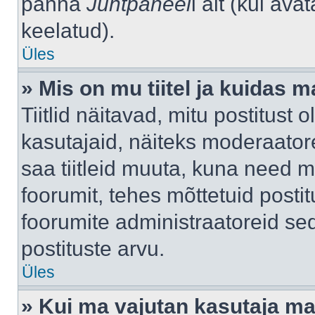
panna
Juhtpaneel
i alt (kui av
keelatud).
Üles
» Mis on mu tiitel ja kuidas
Tiitlid näitavad, mitu postitust 
kasutajaid, näiteks moderaatore
saa tiitleid muuta, kuna need m
foorumit, tehes mõttetuid postit
foorumite administraatoreid s
postituste arvu.
Üles
» Kui ma vajutan kasutaja mail