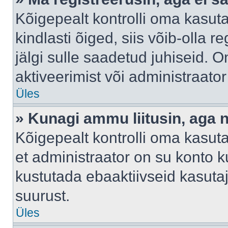
Kõigepealt kontrolli oma kasuta
kindlasti õiged, siis võib-olla 
jälgi sulle saadetud juhiseid. O
aktiveerimist või administraato
Üles
» Kunagi ammu liitusin, aga 
Kõigepealt kontrolli oma kasut
et administraator on su konto 
kustutada ebaaktiivseid kasut
suurust.
Üles