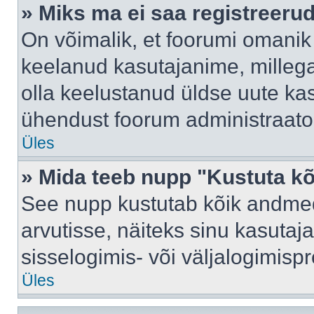
» Miks ma ei saa registreeru
On võimalik, et foorumi omanik
keelanud kasutajanime, millega
olla keelustanud üldse uute kas
ühendust foorum administraator
Üles
» Mida teeb nupp "Kustuta k
See nupp kustutab kõik andme
arvutisse, näiteks sinu kasutaja
sisselogimis- või väljalogimisp
Üles