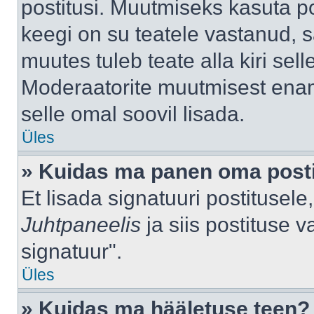
postitusi. Muutmiseks kasuta po
keegi on su teatele vastanud, 
muutes tuleb teate alla kiri sell
Moderaatorite muutmisest enama
selle omal soovil lisada.
Üles
» Kuidas ma panen oma posti
Et lisada signatuuri postitusel
Juhtpaneelis
ja siis postituse 
signatuur".
Üles
» Kuidas ma hääletuse teen?