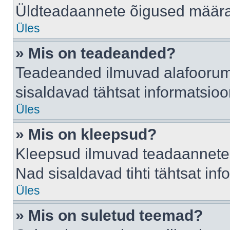
Üldteadaannete õigused määrab
Üles
» Mis on teadeanded?
Teadeanded ilmuvad alafoorumis
sisaldavad tähtsat informatsio
Üles
» Mis on kleepsud?
Kleepsud ilmuvad teadaannete a
Nad sisaldavad tihti tähtsat in
Üles
» Mis on suletud teemad?