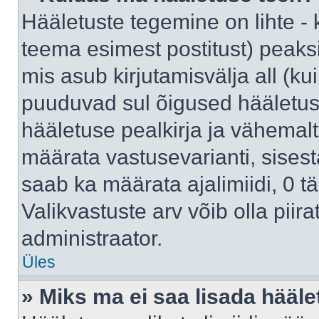
Hääletuste tegemine on lihte -
teema esimest postitust) pea
mis asub kirjutamisvälja all (kui
puuduvad sul õigused hääletus
hääletuse pealkirja ja vähemalt 
määrata vastusevarianti, sises
saab ka määrata ajalimiidi, 0 
Valikvastuste arv võib olla piir
administraator.
Üles
» Miks ma ei saa lisada hääle