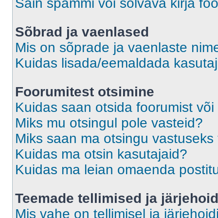
Sain spämmi või solvava kirja fo
Sõbrad ja vaenlased
Mis on sõprade ja vaenlaste nime
Kuidas lisada/eemaldada kasutaja
Foorumitest otsimine
Kuidas saan otsida foorumist või
Miks mu otsingul pole vasteid?
Miks saan ma otsingu vastuseks 
Kuidas ma otsin kasutajaid?
Kuidas ma leian omaenda postit
Teemade tellimised ja järjehoi
Mis vahe on tellimisel ja järjehoid