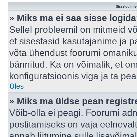
Sisselogimis
» Miks ma ei saa sisse logid
Sellel probleemil on mitmeid võ
et sisestasid kasutajanime ja pa
võta ühendust foorumi omaniku
bännitud. Ka on võimalik, et o
konfiguratsioonis viga ja ta pe
Üles
» Miks ma üldse pean regist
Võib-olla ei peagi. Foorumi adm
postitamiseks on vaja eelnevalt 
annab liitumine sulle lisavõimal