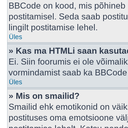
BBCode on kood, mis põhineb 
postitamisel. Seda saab postit
lingilt postitamise lehel.
Üles
» Kas ma HTMLi saan kasuta
Ei. Siin foorumis ei ole võima
vormindamist saab ka BBCode a
Üles
» Mis on smailid?
Smailid ehk emotikonid on väik
postituses oma emotsioone väl