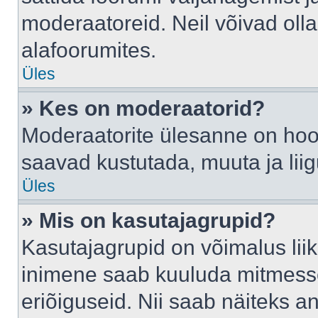
moderaatoreid. Neil võivad oll
alafoorumites.
Üles
» Kes on moderaatorid?
Moderaatorite ülesanne on hool
saavad kustutada, muuta ja lii
Üles
» Mis on kasutajagrupid?
Kasutajagrupid on võimalus li
inimene saab kuuluda mitmesse
eriõiguseid. Nii saab näiteks 