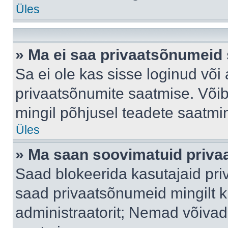
Üles
» Ma ei saa privaatsõnumeid 
Sa ei ole kas sisse loginud või
privaatsõnumite saatmise. Võib k
mingil põhjusel teadete saatmi
Üles
» Ma saan soovimatuid priva
Saad blokeerida kasutajaid pri
saad privaatsõnumeid mingilt kin
administraatorit; Nemad võivad 