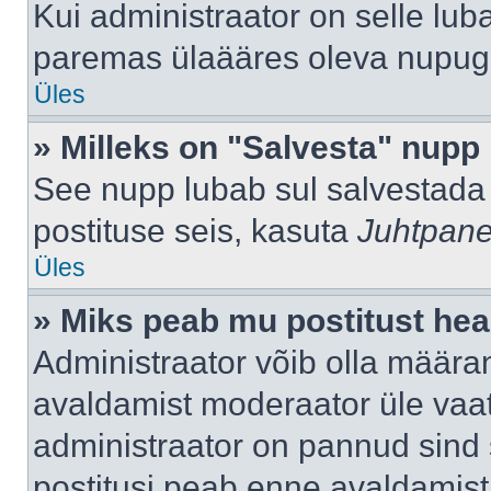
Kui administraator on selle lub
paremas ülaääres oleva nupug
Üles
» Milleks on "Salvesta" nupp
See nupp lubab sul salvestada 
postituse seis, kasuta
Juhtpane
Üles
» Miks peab mu postitust hea
Administraator võib olla määra
avaldamist moderaator üle vaat
administraator on pannud sind s
postitusi peab enne avaldamis