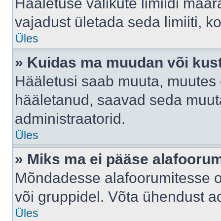
Hääletuse valikute limiidi määr
vajadust ületada seda limiiti, 
Üles
» Kuidas ma muudan või kust
Hääletusi saab muuta, muutes e
hääletanud, saavad seda muuta
administraatorid.
Üles
» Miks ma ei pääse alafooru
Mõndadesse alafoorumitesse on 
või gruppidel. Võta ühendust ad
Üles