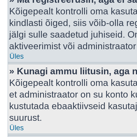
Kõigepealt kontrolli oma kasuta
kindlasti õiged, siis võib-olla 
jälgi sulle saadetud juhiseid. O
aktiveerimist või administraato
Üles
» Kunagi ammu liitusin, aga 
Kõigepealt kontrolli oma kasut
et administraator on su konto 
kustutada ebaaktiivseid kasut
suurust.
Üles