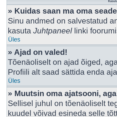
Kasuta
» Kuidas saan ma oma seade
Sinu andmed on salvestatud a
kasuta
Juhtpaneel
linki foorumi
Üles
» Ajad on valed!
Tõenäoliselt on ajad õiged, aga 
Profiili alt saad sättida enda aj
Üles
» Muutsin oma ajatsooni, aga 
Sellisel juhul on tõenäoliselt 
kuudel võivad esineda selle tõt