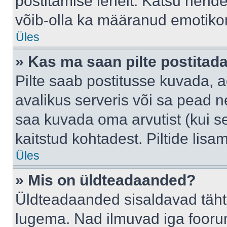
postitamise lehelt. Katsu nende
võib-olla ka määranud emotikoni
Üles
» Kas ma saan pilte postitad
Pilte saab postitusse kuvada,
avalikus serveris või sa pead n
saa kuvada oma arvutist (kui se
kaitstud kohtadest. Piltide lis
Üles
» Mis on üldteadaanded?
Üldteadaanded sisaldavad tähts
lugema. Nad ilmuvad iga foorum