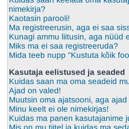
nimekirja?
Kaotasin parooli!
Ma registreerusin, aga ei saa sis
Kunagi ammu liitusin, aga nüüd 
Miks ma ei saa registreeruda?
Mida teeb nupp "Kustuta kõik fo
Kasutaja eelistused ja seaded
Kuidas saan ma oma seadeid m
Ajad on valed!
Muutsin oma ajatsooni, aga ajad 
Minu keelt ei ole nimekirjas!
Kuidas ma panen kasutajanime ju
Mis on mu tiitel ja kuidas ma s