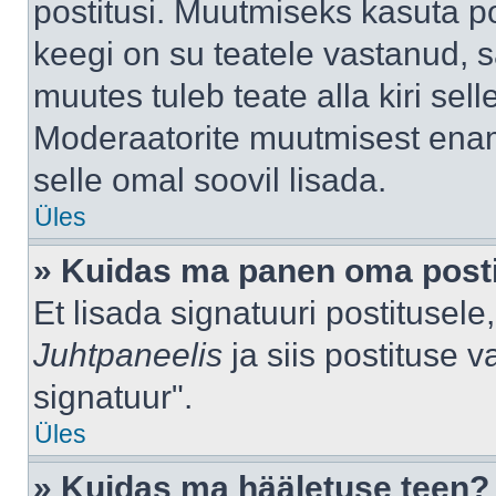
postitusi. Muutmiseks kasuta po
keegi on su teatele vastanud, 
muutes tuleb teate alla kiri sell
Moderaatorite muutmisest enama
selle omal soovil lisada.
Üles
» Kuidas ma panen oma posti
Et lisada signatuuri postitusel
Juhtpaneelis
ja siis postituse 
signatuur".
Üles
» Kuidas ma hääletuse teen?