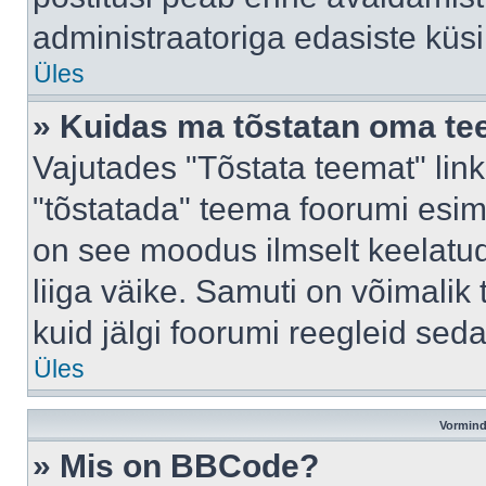
administraatoriga edasiste küs
Üles
» Kuidas ma tõstatan oma t
Vajutades "Tõstata teemat" lin
"tõstatada" teema foorumi esime
on see moodus ilmselt keelatud 
liiga väike. Samuti on võimalik 
kuid jälgi foorumi reegleid seda
Üles
Vormind
» Mis on BBCode?