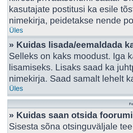
kasutajate postitusi ka esile tõ
nimekirja, peidetakse nende po
Üles
» Kuidas lisada/eemaldada ka
Selleks on kaks moodust. Iga kas
lisamiseks. Lisaks saad ka juh
nimekirja. Saad samalt lehelt 
Üles
Fo
» Kuidas saan otsida foorumi
Sisesta sõna otsinguväljale tee