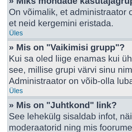
» Miks mõndade kasutajagrup
On võimalik, et administraator
et neid kergemini eristada.
Üles
» Mis on "Vaikimisi grupp"?
Kui sa oled liige enamas kui üh
see, millise grupi värvi sinu nimi 
Administraator on võib-olla lub
Üles
» Mis on "Juhtkond" link?
See lehekülg sisaldab infot, nä
moderaatorid ning mis foorume