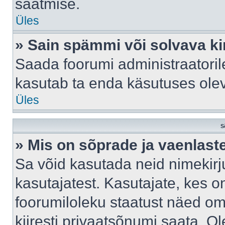
saatmise.
Üles
» Sain spämmi või solvava ki
Saada foorumi administraatorile
kasutab ta enda käsutuses ole
Üles
S
» Mis on sõprade ja vaenlast
Sa võid kasutada neid nimekir
kasutajatest. Kasutajate, kes o
foorumiloleku staatust näed om
kiiresti privaatsõnumi saata. Ol