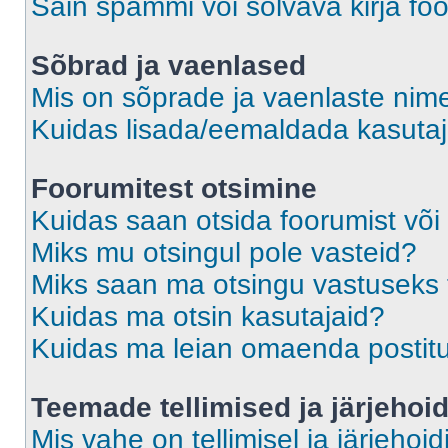
Sain spämmi või solvava kirja fo
Sõbrad ja vaenlased
Mis on sõprade ja vaenlaste nime
Kuidas lisada/eemaldada kasutaja
Foorumitest otsimine
Kuidas saan otsida foorumist või
Miks mu otsingul pole vasteid?
Miks saan ma otsingu vastuseks 
Kuidas ma otsin kasutajaid?
Kuidas ma leian omaenda postit
Teemade tellimised ja järjehoi
Mis vahe on tellimisel ja järjehoid