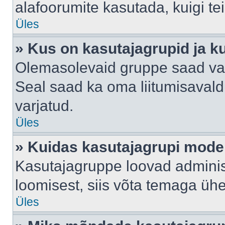
alafoorumite kasutada, kuigi te
Üles
» Kus on kasutajagrupid ja k
Olemasolevaid gruppe saad va
Seal saad ka oma liitumisavald
varjatud.
Üles
» Kuidas kasutajagrupi mode
Kasutajagruppe loovad administ
loomisest, siis võta temaga üh
Üles