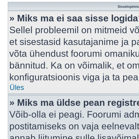
Sisselogimis
» Miks ma ei saa sisse logid
Sellel probleemil on mitmeid võ
et sisestasid kasutajanime ja pa
võta ühendust foorumi omaniku
bännitud. Ka on võimalik, et o
konfiguratsioonis viga ja ta pe
Üles
» Miks ma üldse pean regist
Võib-olla ei peagi. Foorumi adm
postitamiseks on vaja eelnevalt 
annab liitumine sulle lisavõimal