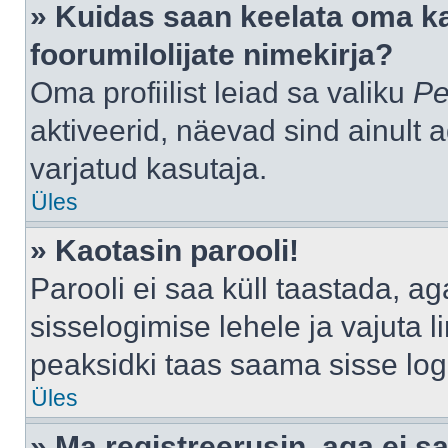
» Kuidas saan keelata oma k
foorumilolijate nimekirja?
Oma profiilist leiad sa valiku
Pe
aktiveerid, näevad sind ainult a
varjatud kasutaja.
Üles
» Kaotasin parooli!
Parooli ei saa küll taastada, a
sisselogimise lehele ja vajuta l
peaksidki taas saama sisse log
Üles
» Ma registreerusin, aga ei sa