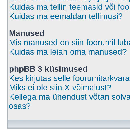
Kuidas ma tellin teemasid või fo
Kuidas ma eemaldan tellimusi?
Manused
Mis manused on siin foorumil lu
Kuidas ma leian oma manused?
phpBB 3 küsimused
Kes kirjutas selle foorumitarkvar
Miks ei ole siin X võimalust?
Kellega ma ühendust võtan solvava
osas?