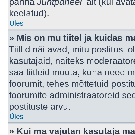
panna
Juhtpaneel
i alt (kui av
keelatud).
Üles
» Mis on mu tiitel ja kuidas
Tiitlid näitavad, mitu postitust 
kasutajaid, näiteks moderaatore
saa tiitleid muuta, kuna need m
foorumit, tehes mõttetuid postit
foorumite administraatoreid s
postituste arvu.
Üles
» Kui ma vajutan kasutaja mail