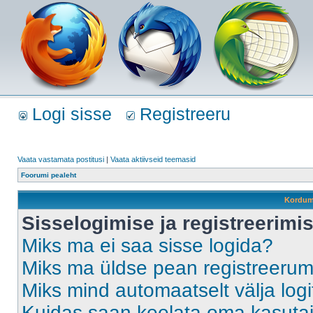
Logi sisse
Registreeru
Vaata vastamata postitusi
|
Vaata aktiivseid teemasid
Foorumi pealeht
Kordum
Sisselogimise ja registreerim
Miks ma ei saa sisse logida?
Miks ma üldse pean registreeru
Miks mind automaatselt välja log
Kuidas saan keelata oma kasutaja