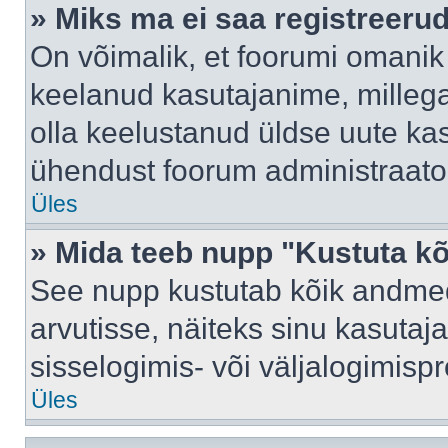
» Miks ma ei saa registreeru
On võimalik, et foorumi omanik
keelanud kasutajanime, millega
olla keelustanud üldse uute kas
ühendust foorum administraator
Üles
» Mida teeb nupp "Kustuta k
See nupp kustutab kõik andme
arvutisse, näiteks sinu kasutaja
sisselogimis- või väljalogimisp
Üles