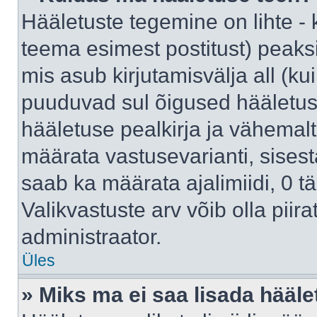
Hääletuste tegemine on lihte -
teema esimest postitust) pea
mis asub kirjutamisvälja all (kui
puuduvad sul õigused hääletus
hääletuse pealkirja ja vähemalt 
määrata vastusevarianti, sises
saab ka määrata ajalimiidi, 0 
Valikvastuste arv võib olla piir
administraator.
Üles
» Miks ma ei saa lisada hääle