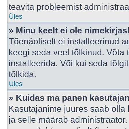
teavita probleemist administraat
Üles
» Minu keelt ei ole nimekirjas
Tõenäoliselt ei installeerinud a
keegi seda veel tõlkinud. Võta
installeerida. Või kui seda tõlgi
tõlkida.
Üles
» Kuidas ma panen kasutajan
Kasutajanime juures saab olla k
ja selle määrab administraator.