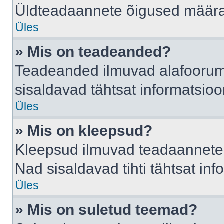
Üldteadaannete õigused määrab
Üles
» Mis on teadeanded?
Teadeanded ilmuvad alafoorumis
sisaldavad tähtsat informatsio
Üles
» Mis on kleepsud?
Kleepsud ilmuvad teadaannete a
Nad sisaldavad tihti tähtsat in
Üles
» Mis on suletud teemad?