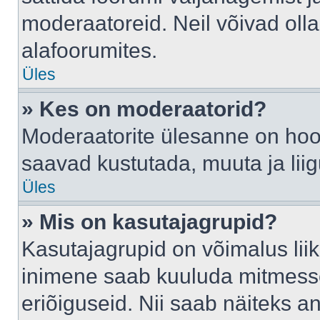
moderaatoreid. Neil võivad oll
alafoorumites.
Üles
» Kes on moderaatorid?
Moderaatorite ülesanne on hool
saavad kustutada, muuta ja lii
Üles
» Mis on kasutajagrupid?
Kasutajagrupid on võimalus li
inimene saab kuuluda mitmesse
eriõiguseid. Nii saab näiteks 