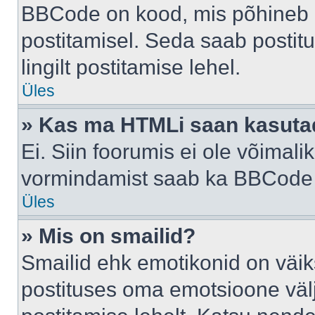
BBCode on kood, mis põhineb 
postitamisel. Seda saab postit
lingilt postitamise lehel.
Üles
» Kas ma HTMLi saan kasuta
Ei. Siin foorumis ei ole võima
vormindamist saab ka BBCode a
Üles
» Mis on smailid?
Smailid ehk emotikonid on väik
postituses oma emotsioone väl