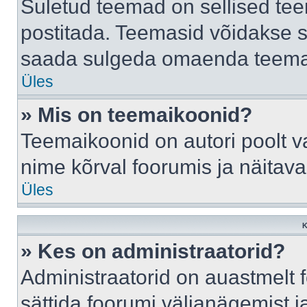
Suletud teemad on sellised te
postitada. Teemasid võidakse s
saada sulgeda omaenda teemasi
Üles
» Mis on teemaikoonid?
Teemaikoonid on autori poolt v
nime kõrval foorumis ja näitav
Üles
K
» Kes on administraatorid?
Administraatorid on auastmelt
sättida foorumi väljanägemist 