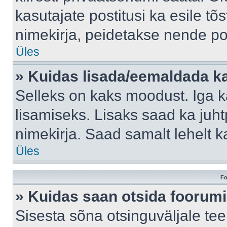
kasutajate postitusi ka esile tõ
nimekirja, peidetakse nende po
Üles
» Kuidas lisada/eemaldada ka
Selleks on kaks moodust. Iga kas
lisamiseks. Lisaks saad ka juh
nimekirja. Saad samalt lehelt 
Üles
Fo
» Kuidas saan otsida foorumi
Sisesta sõna otsinguväljale tee