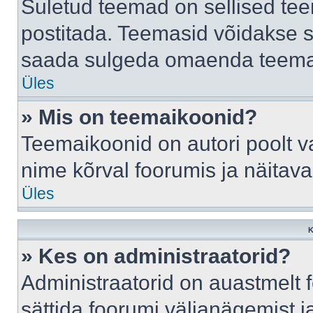
Suletud teemad on sellised te
postitada. Teemasid võidakse s
saada sulgeda omaenda teemasi
Üles
» Mis on teemaikoonid?
Teemaikoonid on autori poolt v
nime kõrval foorumis ja näitav
Üles
K
» Kes on administraatorid?
Administraatorid on auastmelt
sättida foorumi väljanägemist 