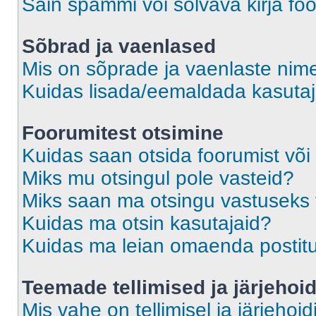
Sain spämmi või solvava kirja fo
Sõbrad ja vaenlased
Mis on sõprade ja vaenlaste nime
Kuidas lisada/eemaldada kasutaja
Foorumitest otsimine
Kuidas saan otsida foorumist või
Miks mu otsingul pole vasteid?
Miks saan ma otsingu vastuseks 
Kuidas ma otsin kasutajaid?
Kuidas ma leian omaenda postit
Teemade tellimised ja järjehoi
Mis vahe on tellimisel ja järjehoid