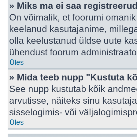
» Miks ma ei saa registreeru
On võimalik, et foorumi omanik
keelanud kasutajanime, millega
olla keelustanud üldse uute kas
ühendust foorum administraator
Üles
» Mida teeb nupp "Kustuta k
See nupp kustutab kõik andme
arvutisse, näiteks sinu kasutaja
sisselogimis- või väljalogimisp
Üles