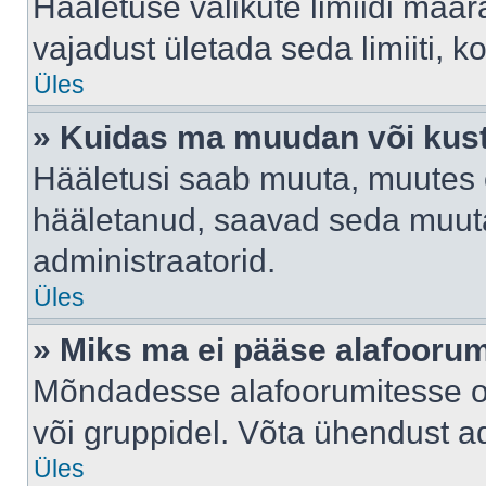
Hääletuse valikute limiidi määr
vajadust ületada seda limiiti, 
Üles
» Kuidas ma muudan või kust
Hääletusi saab muuta, muutes e
hääletanud, saavad seda muuta
administraatorid.
Üles
» Miks ma ei pääse alafooru
Mõndadesse alafoorumitesse on 
või gruppidel. Võta ühendust ad
Üles