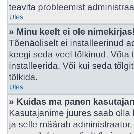
teavita probleemist administraat
Üles
» Minu keelt ei ole nimekirjas
Tõenäoliselt ei installeerinud a
keegi seda veel tõlkinud. Võta
installeerida. Või kui seda tõlgi
tõlkida.
Üles
» Kuidas ma panen kasutajan
Kasutajanime juures saab olla k
ja selle määrab administraator.