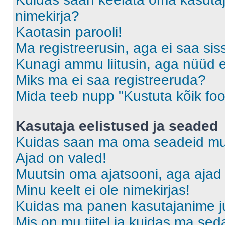
nimekirja?
Kaotasin parooli!
Ma registreerusin, aga ei saa sis
Kunagi ammu liitusin, aga nüüd 
Miks ma ei saa registreeruda?
Mida teeb nupp "Kustuta kõik fo
Kasutaja eelistused ja seaded
Kuidas saan ma oma seadeid m
Ajad on valed!
Muutsin oma ajatsooni, aga ajad 
Minu keelt ei ole nimekirjas!
Kuidas ma panen kasutajanime ju
Mis on mu tiitel ja kuidas ma s