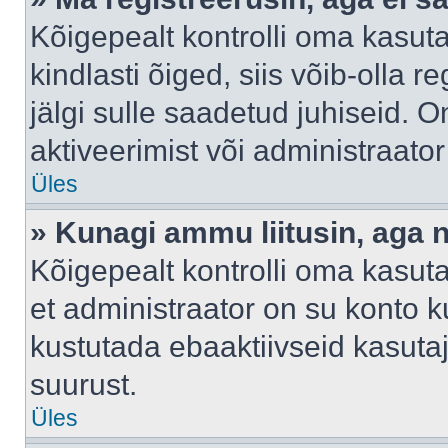
Kõigepealt kontrolli oma kasuta
kindlasti õiged, siis võib-olla 
jälgi sulle saadetud juhiseid. O
aktiveerimist või administraato
Üles
» Kunagi ammu liitusin, aga 
Kõigepealt kontrolli oma kasut
et administraator on su konto 
kustutada ebaaktiivseid kasut
suurust.
Üles