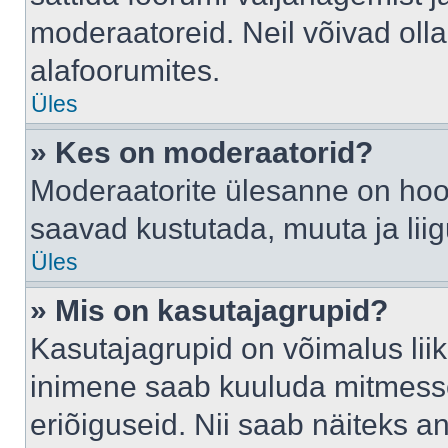
moderaatoreid. Neil võivad oll
alafoorumites.
Üles
» Kes on moderaatorid?
Moderaatorite ülesanne on hool
saavad kustutada, muuta ja lii
Üles
» Mis on kasutajagrupid?
Kasutajagrupid on võimalus li
inimene saab kuuluda mitmesse
eriõiguseid. Nii saab näiteks 