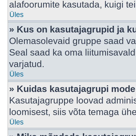
alafoorumite kasutada, kuigi te
Üles
» Kus on kasutajagrupid ja k
Olemasolevaid gruppe saad va
Seal saad ka oma liitumisavald
varjatud.
Üles
» Kuidas kasutajagrupi mode
Kasutajagruppe loovad administ
loomisest, siis võta temaga üh
Üles