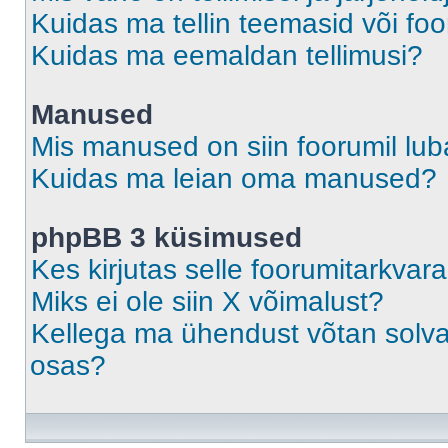
Kuidas ma tellin teemasid või fo
Kuidas ma eemaldan tellimusi?
Manused
Mis manused on siin foorumil lu
Kuidas ma leian oma manused?
phpBB 3 küsimused
Kes kirjutas selle foorumitarkvar
Miks ei ole siin X võimalust?
Kellega ma ühendust võtan solvava
osas?