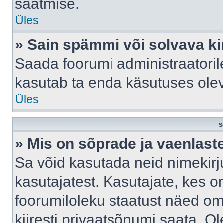
saatmise.
Üles
» Sain spämmi või solvava ki
Saada foorumi administraatorile
kasutab ta enda käsutuses ole
Üles
S
» Mis on sõprade ja vaenlast
Sa võid kasutada neid nimekir
kasutajatest. Kasutajate, kes o
foorumiloleku staatust näed om
kiiresti privaatsõnumi saata. Ol