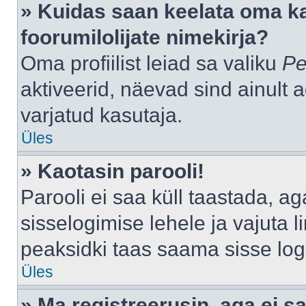
» Kuidas saan keelata oma k
foorumilolijate nimekirja?
Oma profiilist leiad sa valiku
Pe
aktiveerid, näevad sind ainult a
varjatud kasutaja.
Üles
» Kaotasin parooli!
Parooli ei saa küll taastada, a
sisselogimise lehele ja vajuta l
peaksidki taas saama sisse log
Üles
» Ma registreerusin, aga ei sa