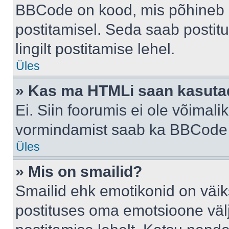
BBCode on kood, mis põhineb 
postitamisel. Seda saab postit
lingilt postitamise lehel.
Üles
» Kas ma HTMLi saan kasuta
Ei. Siin foorumis ei ole võima
vormindamist saab ka BBCode a
Üles
» Mis on smailid?
Smailid ehk emotikonid on väik
postituses oma emotsioone väl