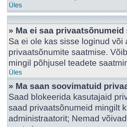
Üles
» Ma ei saa privaatsõnumeid 
Sa ei ole kas sisse loginud või
privaatsõnumite saatmise. Võib k
mingil põhjusel teadete saatmi
Üles
» Ma saan soovimatuid priva
Saad blokeerida kasutajaid pri
saad privaatsõnumeid mingilt kin
administraatorit; Nemad võivad 