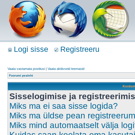
Logi sisse
Registreeru
Vaata vastamata postitusi
|
Vaata aktiivseid teemasid
Foorumi pealeht
Kordum
Sisselogimise ja registreerim
Miks ma ei saa sisse logida?
Miks ma üldse pean registreeru
Miks mind automaatselt välja log
Kuidas saan keelata oma kasutaja