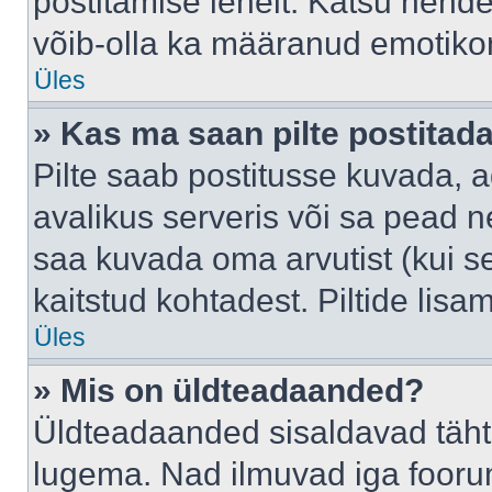
postitamise lehelt. Katsu nende
võib-olla ka määranud emotikoni
Üles
» Kas ma saan pilte postitad
Pilte saab postitusse kuvada,
avalikus serveris või sa pead n
saa kuvada oma arvutist (kui se
kaitstud kohtadest. Piltide lis
Üles
» Mis on üldteadaanded?
Üldteadaanded sisaldavad tähts
lugema. Nad ilmuvad iga foorum