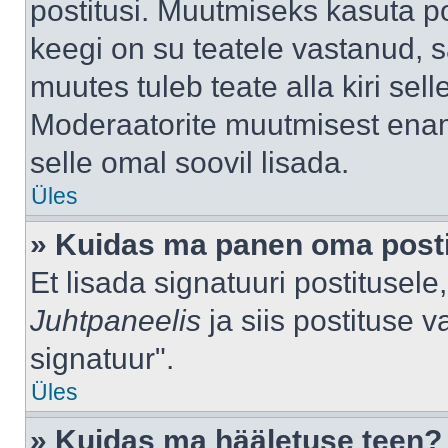
postitusi. Muutmiseks kasuta po
keegi on su teatele vastanud, 
muutes tuleb teate alla kiri sell
Moderaatorite muutmisest enama
selle omal soovil lisada.
Üles
» Kuidas ma panen oma posti
Et lisada signatuuri postitusel
Juhtpaneelis
ja siis postituse 
signatuur".
Üles
» Kuidas ma hääletuse teen?