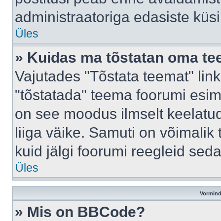
administraatoriga edasiste küs
Üles
» Kuidas ma tõstatan oma t
Vajutades "Tõstata teemat" lin
"tõstatada" teema foorumi esime
on see moodus ilmselt keelatud 
liiga väike. Samuti on võimalik 
kuid jälgi foorumi reegleid seda
Üles
Vormind
» Mis on BBCode?