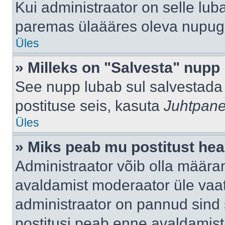
Kui administraator on selle lub
paremas ülaääres oleva nupug
Üles
» Milleks on "Salvesta" nupp
See nupp lubab sul salvestada 
postituse seis, kasuta
Juhtpane
Üles
» Miks peab mu postitust hea
Administraator võib olla määra
avaldamist moderaator üle vaat
administraator on pannud sind s
postitusi peab enne avaldamis