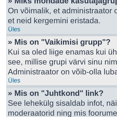
» Miks mõndade kasutajagrup
On võimalik, et administraator
et neid kergemini eristada.
Üles
» Mis on "Vaikimisi grupp"?
Kui sa oled liige enamas kui üh
see, millise grupi värvi sinu nimi 
Administraator on võib-olla lub
Üles
» Mis on "Juhtkond" link?
See lehekülg sisaldab infot, nä
moderaatorid ning mis foorume