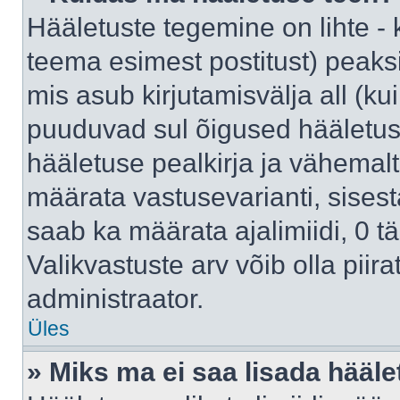
Hääletuste tegemine on lihte -
teema esimest postitust) pea
mis asub kirjutamisvälja all (kui
puuduvad sul õigused hääletus
hääletuse pealkirja ja vähemalt 
määrata vastusevarianti, sises
saab ka määrata ajalimiidi, 0 
Valikvastuste arv võib olla piir
administraator.
Üles
» Miks ma ei saa lisada hääle