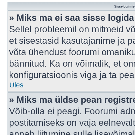
Sisselogimis
» Miks ma ei saa sisse logid
Sellel probleemil on mitmeid võ
et sisestasid kasutajanime ja pa
võta ühendust foorumi omaniku
bännitud. Ka on võimalik, et o
konfiguratsioonis viga ja ta pe
Üles
» Miks ma üldse pean regist
Võib-olla ei peagi. Foorumi adm
postitamiseks on vaja eelnevalt 
annab liitumine sulle lisavõimal