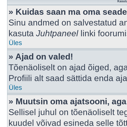
Kasuta
» Kuidas saan ma oma seade
Sinu andmed on salvestatud a
kasuta
Juhtpaneel
linki foorumi
Üles
» Ajad on valed!
Tõenäoliselt on ajad õiged, aga 
Profiili alt saad sättida enda aj
Üles
» Muutsin oma ajatsooni, aga 
Sellisel juhul on tõenäoliselt 
kuudel võivad esineda selle tõt