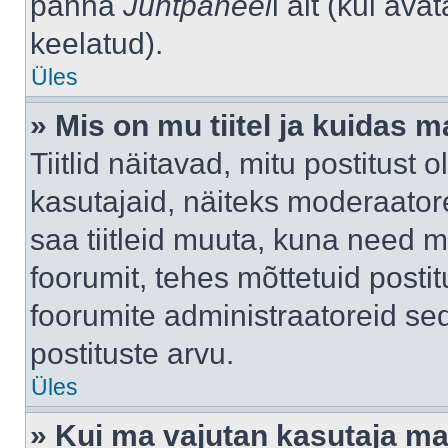
panna
Juhtpaneel
i alt (kui av
keelatud).
Üles
» Mis on mu tiitel ja kuidas
Tiitlid näitavad, mitu postitust 
kasutajaid, näiteks moderaatore
saa tiitleid muuta, kuna need m
foorumit, tehes mõttetuid postit
foorumite administraatoreid s
postituste arvu.
Üles
» Kui ma vajutan kasutaja mail