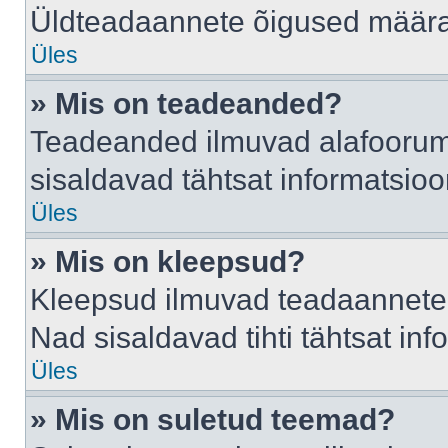
Üldteadaannete õigused määrab
Üles
» Mis on teadeanded?
Teadeanded ilmuvad alafoorumis
sisaldavad tähtsat informatsio
Üles
» Mis on kleepsud?
Kleepsud ilmuvad teadaannete a
Nad sisaldavad tihti tähtsat in
Üles
» Mis on suletud teemad?