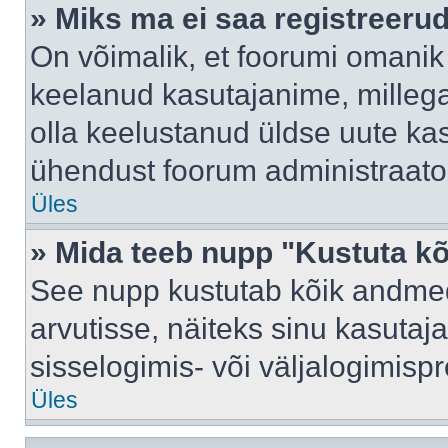
» Miks ma ei saa registreeru
On võimalik, et foorumi omanik
keelanud kasutajanime, millega
olla keelustanud üldse uute kas
ühendust foorum administraator
Üles
» Mida teeb nupp "Kustuta k
See nupp kustutab kõik andme
arvutisse, näiteks sinu kasutaja
sisselogimis- või väljalogimisp
Üles