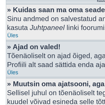
Kasuta
» Kuidas saan ma oma seade
Sinu andmed on salvestatud a
kasuta
Juhtpaneel
linki foorumi
Üles
» Ajad on valed!
Tõenäoliselt on ajad õiged, aga 
Profiili alt saad sättida enda aj
Üles
» Muutsin oma ajatsooni, aga 
Sellisel juhul on tõenäoliselt 
kuudel võivad esineda selle tõt