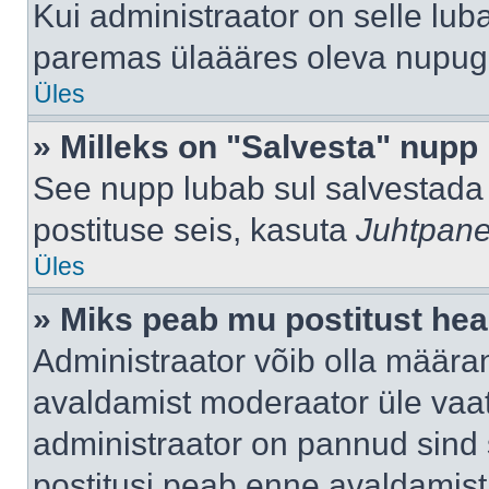
Kui administraator on selle lub
paremas ülaääres oleva nupug
Üles
» Milleks on "Salvesta" nupp
See nupp lubab sul salvestada 
postituse seis, kasuta
Juhtpane
Üles
» Miks peab mu postitust hea
Administraator võib olla määra
avaldamist moderaator üle vaat
administraator on pannud sind s
postitusi peab enne avaldamis