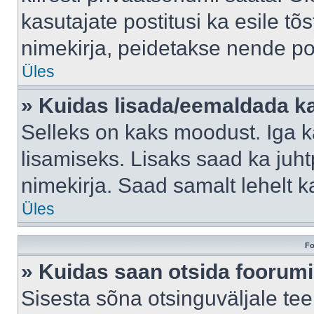
kasutajate postitusi ka esile tõ
nimekirja, peidetakse nende po
Üles
» Kuidas lisada/eemaldada ka
Selleks on kaks moodust. Iga kas
lisamiseks. Lisaks saad ka juh
nimekirja. Saad samalt lehelt 
Üles
Fo
» Kuidas saan otsida foorumi
Sisesta sõna otsinguväljale tee