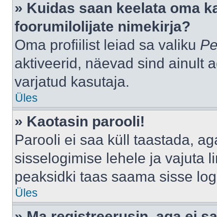
» Kuidas saan keelata oma k
foorumilolijate nimekirja?
Oma profiilist leiad sa valiku
Pe
aktiveerid, näevad sind ainult a
varjatud kasutaja.
Üles
» Kaotasin parooli!
Parooli ei saa küll taastada, a
sisselogimise lehele ja vajuta l
peaksidki taas saama sisse log
Üles
» Ma registreerusin, aga ei sa