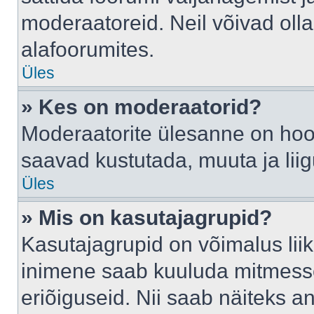
moderaatoreid. Neil võivad oll
alafoorumites.
Üles
» Kes on moderaatorid?
Moderaatorite ülesanne on hool
saavad kustutada, muuta ja lii
Üles
» Mis on kasutajagrupid?
Kasutajagrupid on võimalus li
inimene saab kuuluda mitmesse
eriõiguseid. Nii saab näiteks 