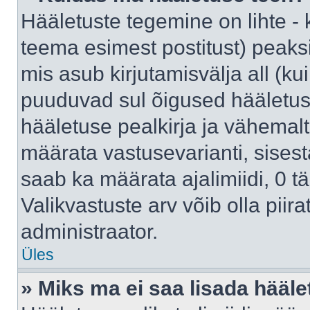
Hääletuste tegemine on lihte -
teema esimest postitust) pea
mis asub kirjutamisvälja all (kui
puuduvad sul õigused hääletus
hääletuse pealkirja ja vähemalt 
määrata vastusevarianti, sises
saab ka määrata ajalimiidi, 0 
Valikvastuste arv võib olla piir
administraator.
Üles
» Miks ma ei saa lisada hääle