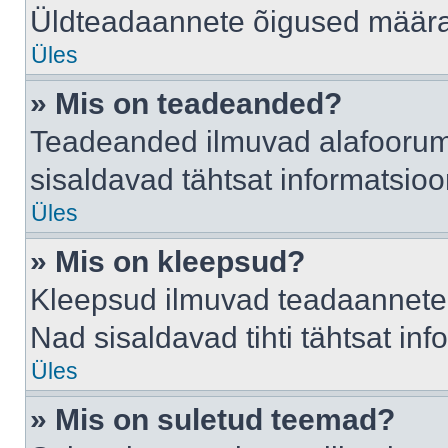
Üldteadaannete õigused määrab
Üles
» Mis on teadeanded?
Teadeanded ilmuvad alafoorumis
sisaldavad tähtsat informatsio
Üles
» Mis on kleepsud?
Kleepsud ilmuvad teadaannete a
Nad sisaldavad tihti tähtsat in
Üles
» Mis on suletud teemad?