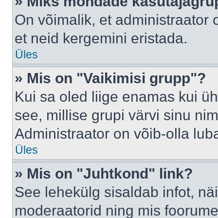
» Miks mõndade kasutajagrup
On võimalik, et administraator
et neid kergemini eristada.
Üles
» Mis on "Vaikimisi grupp"?
Kui sa oled liige enamas kui üh
see, millise grupi värvi sinu nimi 
Administraator on võib-olla lub
Üles
» Mis on "Juhtkond" link?
See lehekülg sisaldab infot, nä
moderaatorid ning mis foorume