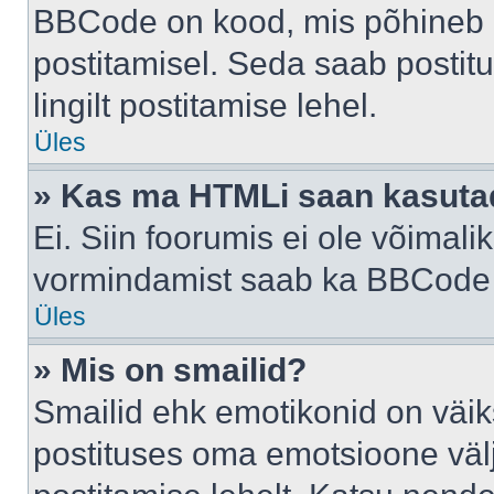
BBCode on kood, mis põhineb 
postitamisel. Seda saab postit
lingilt postitamise lehel.
Üles
» Kas ma HTMLi saan kasuta
Ei. Siin foorumis ei ole võima
vormindamist saab ka BBCode a
Üles
» Mis on smailid?
Smailid ehk emotikonid on väik
postituses oma emotsioone väl