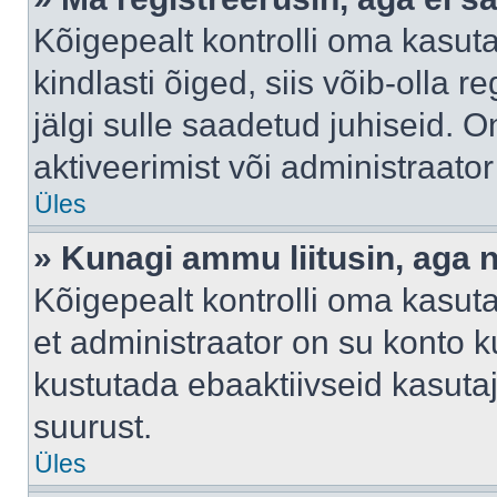
Kõigepealt kontrolli oma kasuta
kindlasti õiged, siis võib-olla 
jälgi sulle saadetud juhiseid. O
aktiveerimist või administraato
Üles
» Kunagi ammu liitusin, aga 
Kõigepealt kontrolli oma kasut
et administraator on su konto 
kustutada ebaaktiivseid kasut
suurust.
Üles