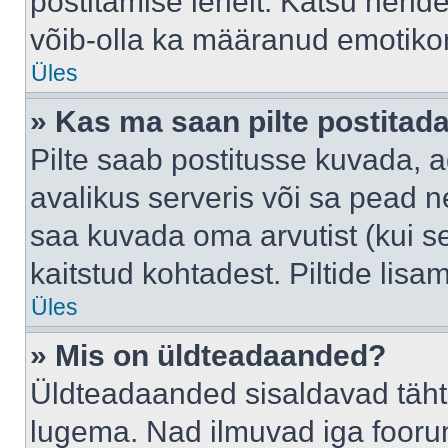
postitamise lehelt. Katsu nende
võib-olla ka määranud emotikoni
Üles
» Kas ma saan pilte postitad
Pilte saab postitusse kuvada,
avalikus serveris või sa pead n
saa kuvada oma arvutist (kui se
kaitstud kohtadest. Piltide lis
Üles
» Mis on üldteadaanded?
Üldteadaanded sisaldavad tähts
lugema. Nad ilmuvad iga foorum