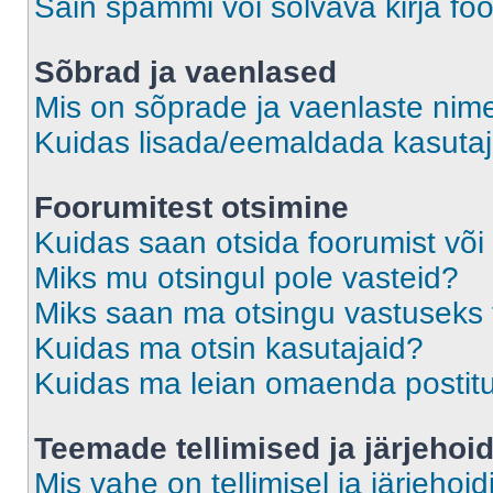
Sain spämmi või solvava kirja fo
Sõbrad ja vaenlased
Mis on sõprade ja vaenlaste nime
Kuidas lisada/eemaldada kasutaja
Foorumitest otsimine
Kuidas saan otsida foorumist või
Miks mu otsingul pole vasteid?
Miks saan ma otsingu vastuseks 
Kuidas ma otsin kasutajaid?
Kuidas ma leian omaenda postit
Teemade tellimised ja järjehoi
Mis vahe on tellimisel ja järjehoid