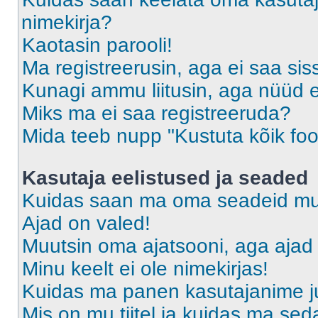
nimekirja?
Kaotasin parooli!
Ma registreerusin, aga ei saa sis
Kunagi ammu liitusin, aga nüüd 
Miks ma ei saa registreeruda?
Mida teeb nupp "Kustuta kõik fo
Kasutaja eelistused ja seaded
Kuidas saan ma oma seadeid m
Ajad on valed!
Muutsin oma ajatsooni, aga ajad 
Minu keelt ei ole nimekirjas!
Kuidas ma panen kasutajanime ju
Mis on mu tiitel ja kuidas ma s