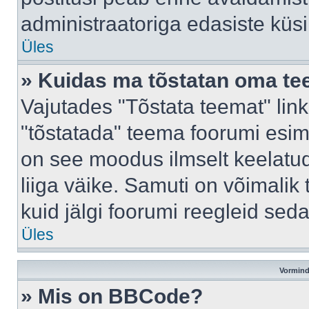
administraatoriga edasiste küs
Üles
» Kuidas ma tõstatan oma t
Vajutades "Tõstata teemat" lin
"tõstatada" teema foorumi esime
on see moodus ilmselt keelatud 
liiga väike. Samuti on võimalik 
kuid jälgi foorumi reegleid seda
Üles
Vormind
» Mis on BBCode?