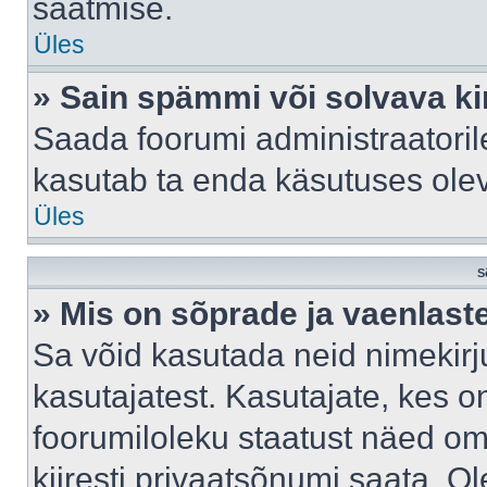
saatmise.
Üles
» Sain spämmi või solvava ki
Saada foorumi administraatorile
kasutab ta enda käsutuses ole
Üles
S
» Mis on sõprade ja vaenlast
Sa võid kasutada neid nimekir
kasutajatest. Kasutajate, kes o
foorumiloleku staatust näed om
kiiresti privaatsõnumi saata. Ol