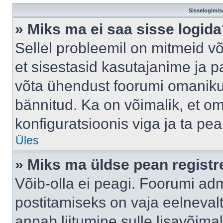
Sisselogimis
» Miks ma ei saa sisse logid
Sellel probleemil on mitmeid võ
et sisestasid kasutajanime ja pa
võta ühendust foorumi omaniku
bännitud. Ka on võimalik, et o
konfiguratsioonis viga ja ta pe
Üles
» Miks ma üldse pean regist
Võib-olla ei peagi. Foorumi adm
postitamiseks on vaja eelnevalt 
annab liitumine sulle lisavõimal