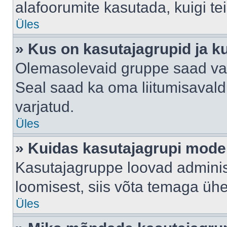
alafoorumite kasutada, kuigi te
Üles
» Kus on kasutajagrupid ja k
Olemasolevaid gruppe saad va
Seal saad ka oma liitumisavald
varjatud.
Üles
» Kuidas kasutajagrupi mode
Kasutajagruppe loovad administ
loomisest, siis võta temaga üh
Üles