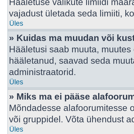
Hääletuse valikute limiidi määr
vajadust ületada seda limiiti, 
Üles
» Kuidas ma muudan või kust
Hääletusi saab muuta, muutes e
hääletanud, saavad seda muuta
administraatorid.
Üles
» Miks ma ei pääse alafooru
Mõndadesse alafoorumitesse on 
või gruppidel. Võta ühendust ad
Üles