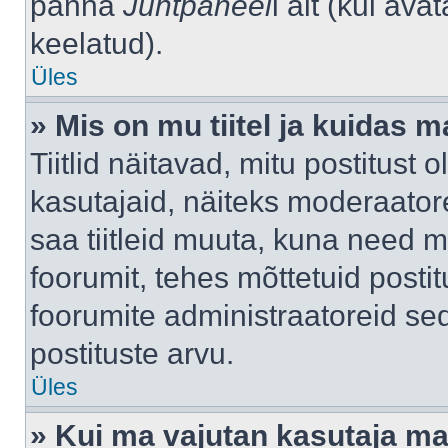
panna
Juhtpaneel
i alt (kui av
keelatud).
Üles
» Mis on mu tiitel ja kuidas
Tiitlid näitavad, mitu postitust 
kasutajaid, näiteks moderaatore
saa tiitleid muuta, kuna need m
foorumit, tehes mõttetuid postit
foorumite administraatoreid s
postituste arvu.
Üles
» Kui ma vajutan kasutaja mail