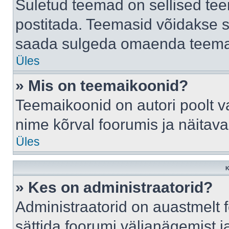
Suletud teemad on sellised te
postitada. Teemasid võidakse s
saada sulgeda omaenda teemasi
Üles
» Mis on teemaikoonid?
Teemaikoonid on autori poolt v
nime kõrval foorumis ja näitav
Üles
K
» Kes on administraatorid?
Administraatorid on auastmelt
sättida foorumi väljanägemist 