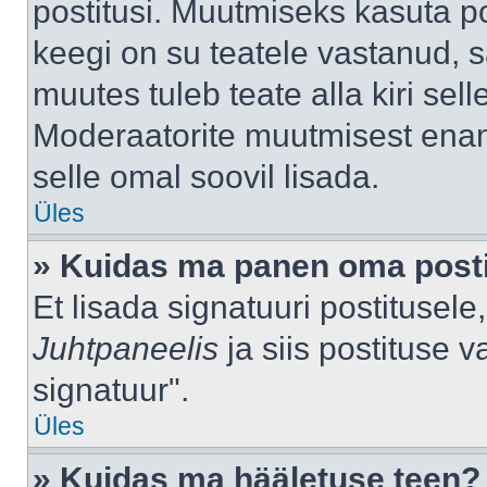
postitusi. Muutmiseks kasuta po
keegi on su teatele vastanud, 
muutes tuleb teate alla kiri sell
Moderaatorite muutmisest enama
selle omal soovil lisada.
Üles
» Kuidas ma panen oma posti
Et lisada signatuuri postitusel
Juhtpaneelis
ja siis postituse 
signatuur".
Üles
» Kuidas ma hääletuse teen?