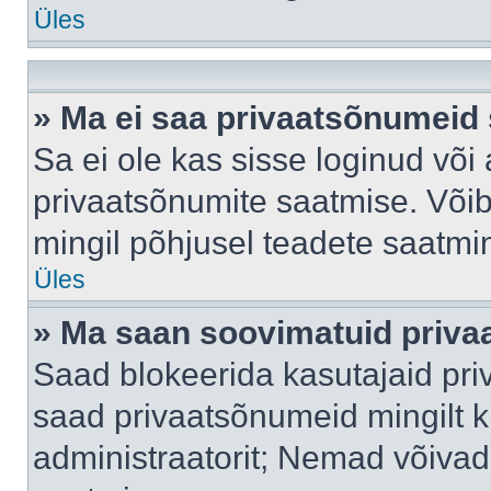
Üles
» Ma ei saa privaatsõnumeid 
Sa ei ole kas sisse loginud või
privaatsõnumite saatmise. Võib k
mingil põhjusel teadete saatmi
Üles
» Ma saan soovimatuid priva
Saad blokeerida kasutajaid pri
saad privaatsõnumeid mingilt kin
administraatorit; Nemad võivad 