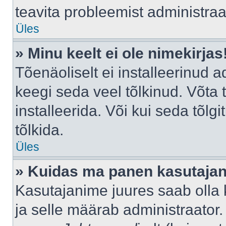
teavita probleemist administraat
Üles
» Minu keelt ei ole nimekirjas
Tõenäoliselt ei installeerinud a
keegi seda veel tõlkinud. Võta
installeerida. Või kui seda tõlgi
tõlkida.
Üles
» Kuidas ma panen kasutajan
Kasutajanime juures saab olla k
ja selle määrab administraator.