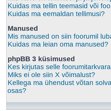
Kuidas ma tellin teemasid või fo
Kuidas ma eemaldan tellimusi?
Manused
Mis manused on siin foorumil lu
Kuidas ma leian oma manused?
phpBB 3 küsimused
Kes kirjutas selle foorumitarkvar
Miks ei ole siin X võimalust?
Kellega ma ühendust võtan solvava
osas?