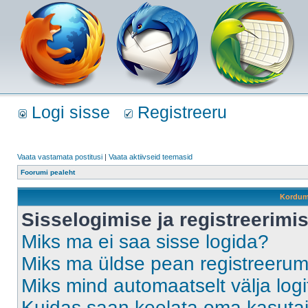
Logi sisse
Registreeru
Vaata vastamata postitusi
|
Vaata aktiivseid teemasid
Foorumi pealeht
Kordum
Sisselogimise ja registreerim
Miks ma ei saa sisse logida?
Miks ma üldse pean registreeru
Miks mind automaatselt välja log
Kuidas saan keelata oma kasutaja