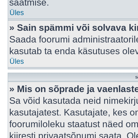
saatmise.
Üles
» Sain spämmi või solvava ki
Saada foorumi administraatorile
kasutab ta enda käsutuses ole
Üles
S
» Mis on sõprade ja vaenlast
Sa võid kasutada neid nimekir
kasutajatest. Kasutajate, kes o
foorumiloleku staatust näed om
kiiresti privaatsõnumi saata. Ol