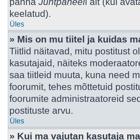
panna
Juhtpaneel
i alt (kui av
keelatud).
Üles
» Mis on mu tiitel ja kuidas
Tiitlid näitavad, mitu postitust 
kasutajaid, näiteks moderaatore
saa tiitleid muuta, kuna need m
foorumit, tehes mõttetuid postit
foorumite administraatoreid s
postituste arvu.
Üles
» Kui ma vajutan kasutaja mail