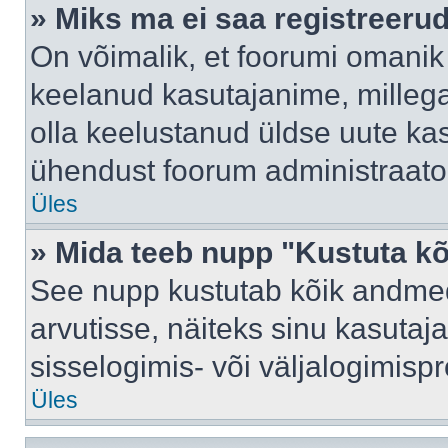
» Miks ma ei saa registreeru
On võimalik, et foorumi omanik
keelanud kasutajanime, millega
olla keelustanud üldse uute kas
ühendust foorum administraator
Üles
» Mida teeb nupp "Kustuta k
See nupp kustutab kõik andme
arvutisse, näiteks sinu kasutaja
sisselogimis- või väljalogimisp
Üles