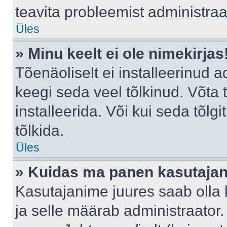
teavita probleemist administraat
Üles
» Minu keelt ei ole nimekirjas
Tõenäoliselt ei installeerinud a
keegi seda veel tõlkinud. Võta
installeerida. Või kui seda tõlgi
tõlkida.
Üles
» Kuidas ma panen kasutajan
Kasutajanime juures saab olla k
ja selle määrab administraator.