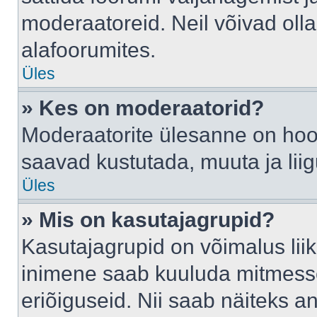
moderaatoreid. Neil võivad oll
alafoorumites.
Üles
» Kes on moderaatorid?
Moderaatorite ülesanne on hool
saavad kustutada, muuta ja lii
Üles
» Mis on kasutajagrupid?
Kasutajagrupid on võimalus li
inimene saab kuuluda mitmesse
eriõiguseid. Nii saab näiteks 