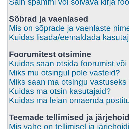
Sain spämmi või solvava kirja fo
Sõbrad ja vaenlased
Mis on sõprade ja vaenlaste nime
Kuidas lisada/eemaldada kasutaja
Foorumitest otsimine
Kuidas saan otsida foorumist või
Miks mu otsingul pole vasteid?
Miks saan ma otsingu vastuseks 
Kuidas ma otsin kasutajaid?
Kuidas ma leian omaenda postit
Teemade tellimised ja järjehoi
Mis vahe on tellimisel ja järjehoid