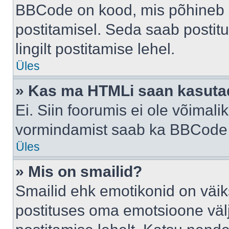
BBCode on kood, mis põhineb 
postitamisel. Seda saab postit
lingilt postitamise lehel.
Üles
» Kas ma HTMLi saan kasuta
Ei. Siin foorumis ei ole võima
vormindamist saab ka BBCode a
Üles
» Mis on smailid?
Smailid ehk emotikonid on väik
postituses oma emotsioone väl