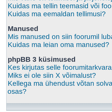
Kuidas ma tellin teemasid või fo
Kuidas ma eemaldan tellimusi?
Manused
Mis manused on siin foorumil lu
Kuidas ma leian oma manused?
phpBB 3 küsimused
Kes kirjutas selle foorumitarkvar
Miks ei ole siin X võimalust?
Kellega ma ühendust võtan solvava
osas?