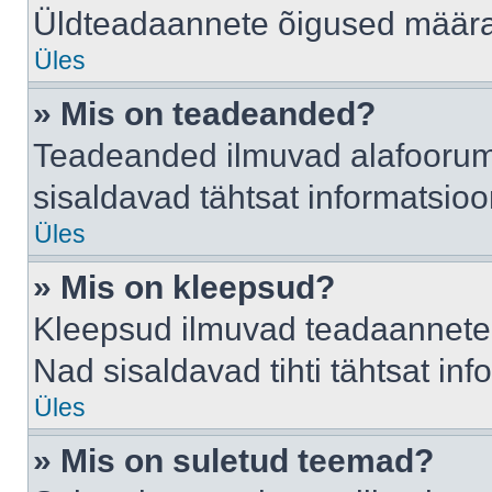
Üldteadaannete õigused määrab
Üles
» Mis on teadeanded?
Teadeanded ilmuvad alafoorumis
sisaldavad tähtsat informatsio
Üles
» Mis on kleepsud?
Kleepsud ilmuvad teadaannete a
Nad sisaldavad tihti tähtsat in
Üles
» Mis on suletud teemad?