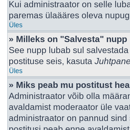
Kui administraator on selle lub
paremas ülaääres oleva nupug
Üles
» Milleks on "Salvesta" nupp
See nupp lubab sul salvestada 
postituse seis, kasuta
Juhtpane
Üles
» Miks peab mu postitust hea
Administraator võib olla määra
avaldamist moderaator üle vaat
administraator on pannud sind s
postitusi peab enne avaldamis