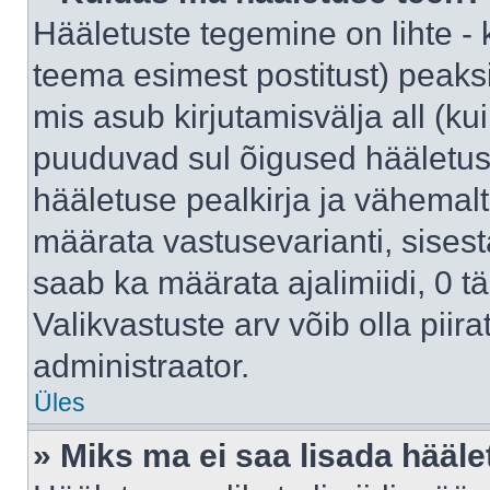
Hääletuste tegemine on lihte -
teema esimest postitust) pea
mis asub kirjutamisvälja all (kui
puuduvad sul õigused hääletus
hääletuse pealkirja ja vähemalt 
määrata vastusevarianti, sises
saab ka määrata ajalimiidi, 0 
Valikvastuste arv võib olla piir
administraator.
Üles
» Miks ma ei saa lisada hääle