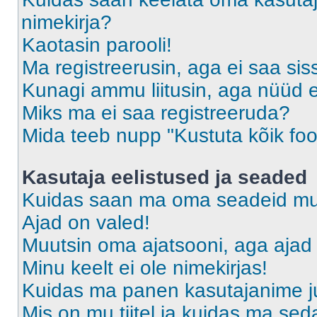
nimekirja?
Kaotasin parooli!
Ma registreerusin, aga ei saa sis
Kunagi ammu liitusin, aga nüüd 
Miks ma ei saa registreeruda?
Mida teeb nupp "Kustuta kõik fo
Kasutaja eelistused ja seaded
Kuidas saan ma oma seadeid m
Ajad on valed!
Muutsin oma ajatsooni, aga ajad 
Minu keelt ei ole nimekirjas!
Kuidas ma panen kasutajanime ju
Mis on mu tiitel ja kuidas ma s