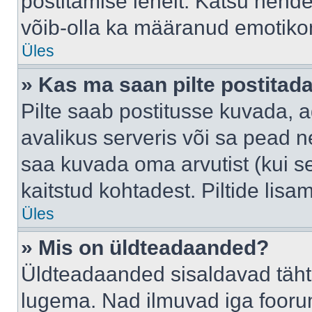
postitamise lehelt. Katsu nende
võib-olla ka määranud emotikoni
Üles
» Kas ma saan pilte postitad
Pilte saab postitusse kuvada,
avalikus serveris või sa pead n
saa kuvada oma arvutist (kui se
kaitstud kohtadest. Piltide lis
Üles
» Mis on üldteadaanded?
Üldteadaanded sisaldavad tähts
lugema. Nad ilmuvad iga foorum