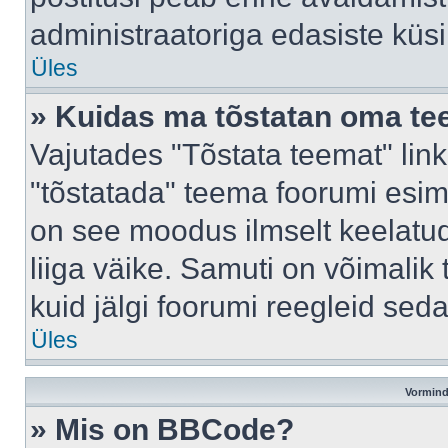
administraatoriga edasiste küs
Üles
» Kuidas ma tõstatan oma t
Vajutades "Tõstata teemat" lin
"tõstatada" teema foorumi esime
on see moodus ilmselt keelatud 
liiga väike. Samuti on võimalik 
kuid jälgi foorumi reegleid seda
Üles
Vormind
» Mis on BBCode?