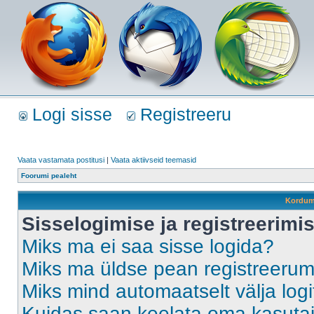
Logi sisse
Registreeru
Vaata vastamata postitusi
|
Vaata aktiivseid teemasid
Foorumi pealeht
Kordum
Sisselogimise ja registreerim
Miks ma ei saa sisse logida?
Miks ma üldse pean registreeru
Miks mind automaatselt välja log
Kuidas saan keelata oma kasutaja