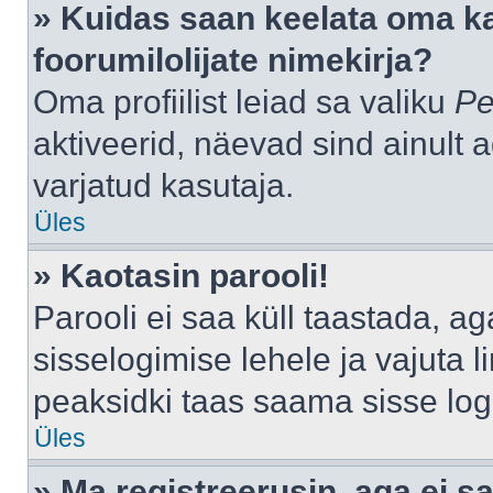
» Kuidas saan keelata oma k
foorumilolijate nimekirja?
Oma profiilist leiad sa valiku
Pe
aktiveerid, näevad sind ainult a
varjatud kasutaja.
Üles
» Kaotasin parooli!
Parooli ei saa küll taastada, a
sisselogimise lehele ja vajuta l
peaksidki taas saama sisse log
Üles
» Ma registreerusin, aga ei sa