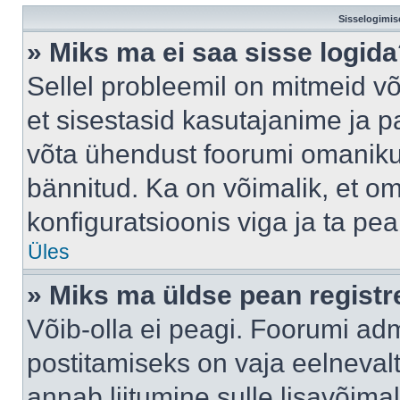
Sisselogimis
» Miks ma ei saa sisse logid
Sellel probleemil on mitmeid võ
et sisestasid kasutajanime ja pa
võta ühendust foorumi omaniku
bännitud. Ka on võimalik, et o
konfiguratsioonis viga ja ta pe
Üles
» Miks ma üldse pean regist
Võib-olla ei peagi. Foorumi adm
postitamiseks on vaja eelnevalt 
annab liitumine sulle lisavõimal