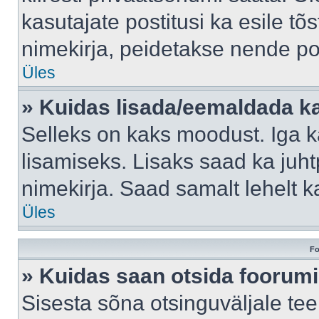
kasutajate postitusi ka esile tõ
nimekirja, peidetakse nende po
Üles
» Kuidas lisada/eemaldada ka
Selleks on kaks moodust. Iga kas
lisamiseks. Lisaks saad ka juh
nimekirja. Saad samalt lehelt 
Üles
Fo
» Kuidas saan otsida foorumi
Sisesta sõna otsinguväljale tee