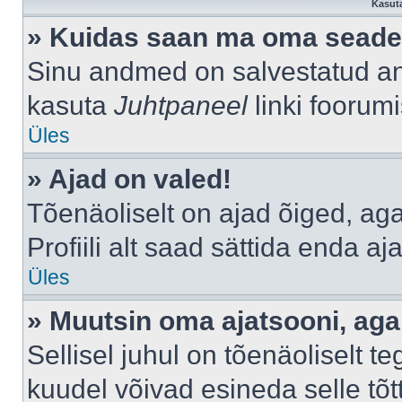
Kasuta
» Kuidas saan ma oma seade
Sinu andmed on salvestatud a
kasuta
Juhtpaneel
linki foorumi
Üles
» Ajad on valed!
Tõenäoliselt on ajad õiged, aga 
Profiili alt saad sättida enda aj
Üles
» Muutsin oma ajatsooni, aga 
Sellisel juhul on tõenäoliselt 
kuudel võivad esineda selle tõt