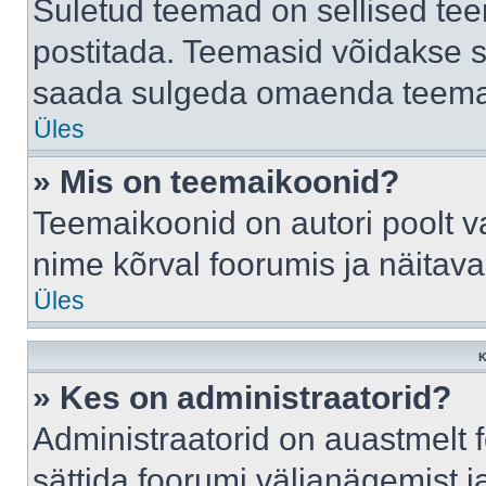
Suletud teemad on sellised te
postitada. Teemasid võidakse s
saada sulgeda omaenda teemasi
Üles
» Mis on teemaikoonid?
Teemaikoonid on autori poolt v
nime kõrval foorumis ja näitav
Üles
K
» Kes on administraatorid?
Administraatorid on auastmelt
sättida foorumi väljanägemist 