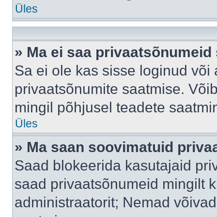
Üles
» Ma ei saa privaatsõnumeid 
Sa ei ole kas sisse loginud või
privaatsõnumite saatmise. Võib k
mingil põhjusel teadete saatmi
Üles
» Ma saan soovimatuid priva
Saad blokeerida kasutajaid pri
saad privaatsõnumeid mingilt kin
administraatorit; Nemad võivad 