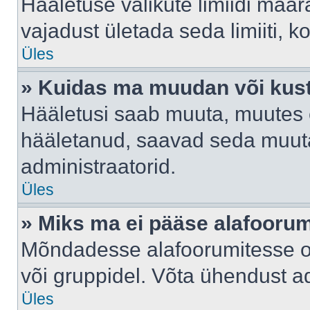
Hääletuse valikute limiidi määr
vajadust ületada seda limiiti, 
Üles
» Kuidas ma muudan või kust
Hääletusi saab muuta, muutes e
hääletanud, saavad seda muuta
administraatorid.
Üles
» Miks ma ei pääse alafooru
Mõndadesse alafoorumitesse on 
või gruppidel. Võta ühendust ad
Üles