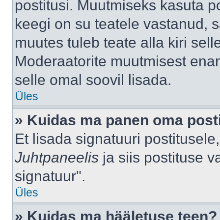
postitusi. Muutmiseks kasuta po
keegi on su teatele vastanud, 
muutes tuleb teate alla kiri sell
Moderaatorite muutmisest enama
selle omal soovil lisada.
Üles
» Kuidas ma panen oma posti
Et lisada signatuuri postitusel
Juhtpaneelis
ja siis postituse 
signatuur".
Üles
» Kuidas ma hääletuse teen?