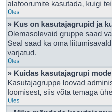
alafoorumite kasutada, kuigi te
Üles
» Kus on kasutajagrupid ja k
Olemasolevaid gruppe saad va
Seal saad ka oma liitumisavald
varjatud.
Üles
» Kuidas kasutajagrupi mode
Kasutajagruppe loovad administ
loomisest, siis võta temaga üh
Üles