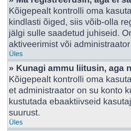
Kõigepealt kontrolli oma kasuta
kindlasti õiged, siis võib-olla 
jälgi sulle saadetud juhiseid. O
aktiveerimist või administraato
Üles
» Kunagi ammu liitusin, aga 
Kõigepealt kontrolli oma kasut
et administraator on su konto 
kustutada ebaaktiivseid kasut
suurust.
Üles