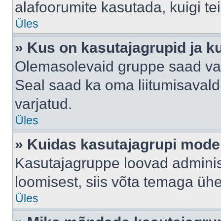
alafoorumite kasutada, kuigi te
Üles
» Kus on kasutajagrupid ja k
Olemasolevaid gruppe saad va
Seal saad ka oma liitumisavald
varjatud.
Üles
» Kuidas kasutajagrupi mode
Kasutajagruppe loovad administ
loomisest, siis võta temaga üh
Üles