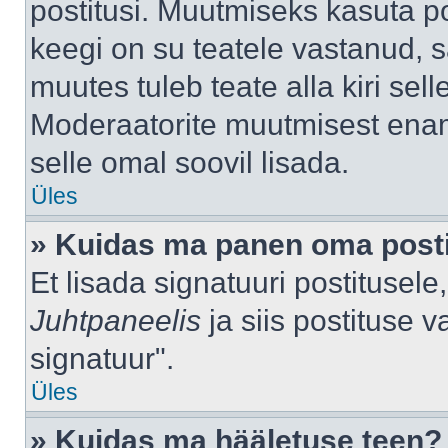
postitusi. Muutmiseks kasuta po
keegi on su teatele vastanud, 
muutes tuleb teate alla kiri sell
Moderaatorite muutmisest enama
selle omal soovil lisada.
Üles
» Kuidas ma panen oma posti
Et lisada signatuuri postitusel
Juhtpaneelis
ja siis postituse 
signatuur".
Üles
» Kuidas ma hääletuse teen?