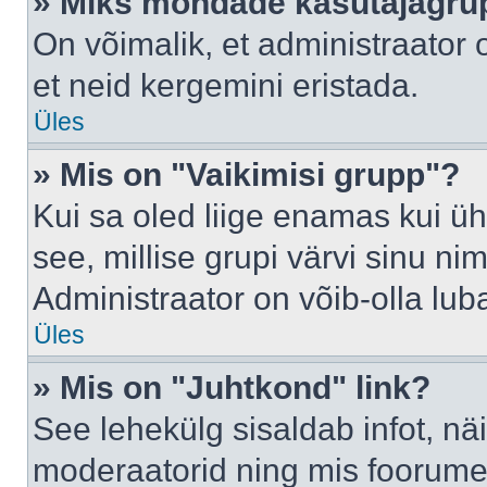
» Miks mõndade kasutajagrup
On võimalik, et administraator
et neid kergemini eristada.
Üles
» Mis on "Vaikimisi grupp"?
Kui sa oled liige enamas kui üh
see, millise grupi värvi sinu nimi 
Administraator on võib-olla lub
Üles
» Mis on "Juhtkond" link?
See lehekülg sisaldab infot, nä
moderaatorid ning mis foorume