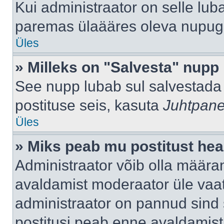
Kui administraator on selle lub
paremas ülaääres oleva nupug
Üles
» Milleks on "Salvesta" nupp
See nupp lubab sul salvestada 
postituse seis, kasuta
Juhtpane
Üles
» Miks peab mu postitust hea
Administraator võib olla määra
avaldamist moderaator üle vaat
administraator on pannud sind s
postitusi peab enne avaldamis