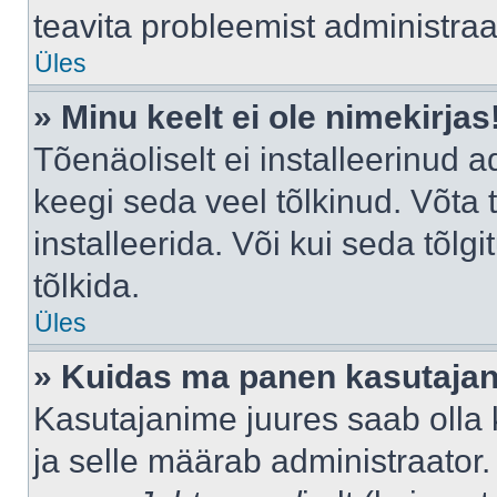
teavita probleemist administraat
Üles
» Minu keelt ei ole nimekirjas
Tõenäoliselt ei installeerinud a
keegi seda veel tõlkinud. Võta
installeerida. Või kui seda tõlgi
tõlkida.
Üles
» Kuidas ma panen kasutajan
Kasutajanime juures saab olla k
ja selle määrab administraator.