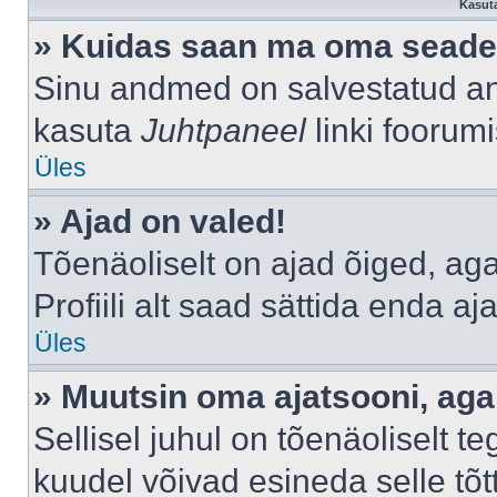
Kasuta
» Kuidas saan ma oma seade
Sinu andmed on salvestatud a
kasuta
Juhtpaneel
linki foorumi
Üles
» Ajad on valed!
Tõenäoliselt on ajad õiged, aga 
Profiili alt saad sättida enda aj
Üles
» Muutsin oma ajatsooni, aga 
Sellisel juhul on tõenäoliselt 
kuudel võivad esineda selle tõt