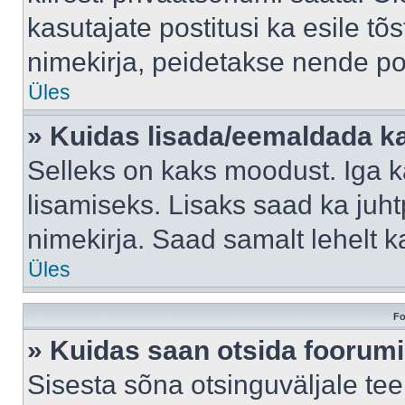
kasutajate postitusi ka esile tõ
nimekirja, peidetakse nende po
Üles
» Kuidas lisada/eemaldada ka
Selleks on kaks moodust. Iga kas
lisamiseks. Lisaks saad ka juh
nimekirja. Saad samalt lehelt 
Üles
Fo
» Kuidas saan otsida foorumi
Sisesta sõna otsinguväljale tee