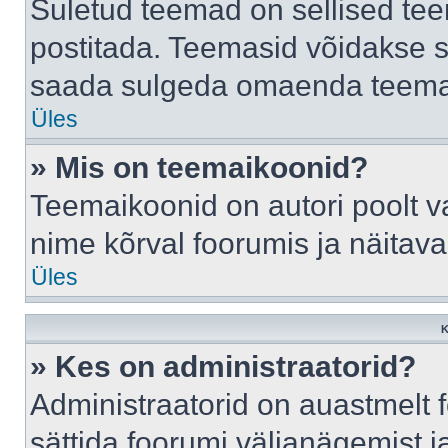
Suletud teemad on sellised te
postitada. Teemasid võidakse s
saada sulgeda omaenda teemasi
Üles
» Mis on teemaikoonid?
Teemaikoonid on autori poolt v
nime kõrval foorumis ja näitav
Üles
K
» Kes on administraatorid?
Administraatorid on auastmelt
sättida foorumi väljanägemist 