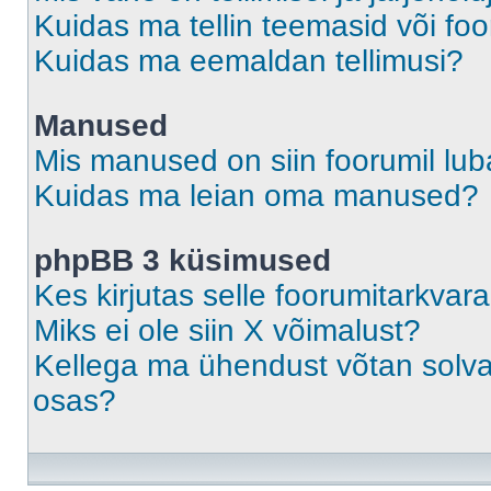
Kuidas ma tellin teemasid või fo
Kuidas ma eemaldan tellimusi?
Manused
Mis manused on siin foorumil lu
Kuidas ma leian oma manused?
phpBB 3 küsimused
Kes kirjutas selle foorumitarkvar
Miks ei ole siin X võimalust?
Kellega ma ühendust võtan solvava
osas?