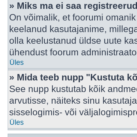
» Miks ma ei saa registreeru
On võimalik, et foorumi omanik
keelanud kasutajanime, millega
olla keelustanud üldse uute kas
ühendust foorum administraator
Üles
» Mida teeb nupp "Kustuta k
See nupp kustutab kõik andme
arvutisse, näiteks sinu kasutaja
sisselogimis- või väljalogimisp
Üles