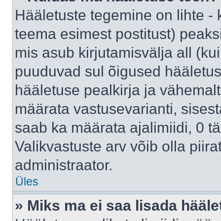
Hääletuste tegemine on lihte -
teema esimest postitust) pea
mis asub kirjutamisvälja all (kui
puuduvad sul õigused hääletus
hääletuse pealkirja ja vähemalt 
määrata vastusevarianti, sises
saab ka määrata ajalimiidi, 0 
Valikvastuste arv võib olla piir
administraator.
Üles
» Miks ma ei saa lisada hääle