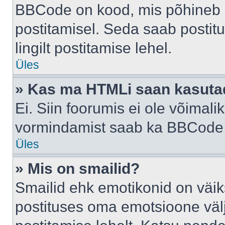
BBCode on kood, mis põhineb 
postitamisel. Seda saab postit
lingilt postitamise lehel.
Üles
» Kas ma HTMLi saan kasuta
Ei. Siin foorumis ei ole võima
vormindamist saab ka BBCode a
Üles
» Mis on smailid?
Smailid ehk emotikonid on väik
postituses oma emotsioone väl