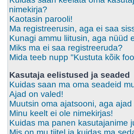
nimekirja?
Kaotasin parooli!
Ma registreerusin, aga ei saa sis
Kunagi ammu liitusin, aga nüüd 
Miks ma ei saa registreeruda?
Mida teeb nupp "Kustuta kõik fo
Kasutaja eelistused ja seaded
Kuidas saan ma oma seadeid m
Ajad on valed!
Muutsin oma ajatsooni, aga ajad 
Minu keelt ei ole nimekirjas!
Kuidas ma panen kasutajanime ju
Mis on mu tiitel ja kuidas ma s