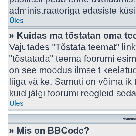
administraatoriga edasiste küs
Üles
» Kuidas ma tõstatan oma t
Vajutades "Tõstata teemat" lin
"tõstatada" teema foorumi esime
on see moodus ilmselt keelatud 
liiga väike. Samuti on võimalik 
kuid jälgi foorumi reegleid seda
Üles
Vormind
» Mis on BBCode?