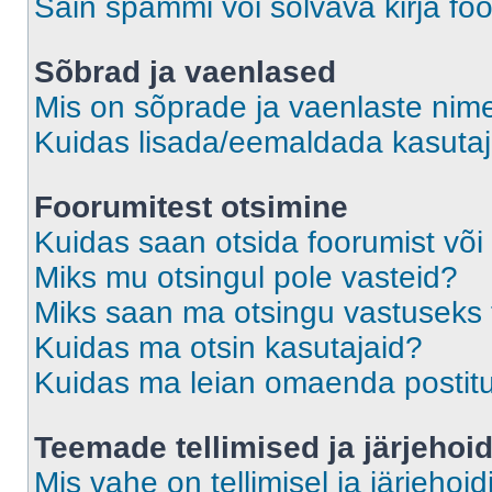
Sain spämmi või solvava kirja fo
Sõbrad ja vaenlased
Mis on sõprade ja vaenlaste nime
Kuidas lisada/eemaldada kasutaja
Foorumitest otsimine
Kuidas saan otsida foorumist või
Miks mu otsingul pole vasteid?
Miks saan ma otsingu vastuseks 
Kuidas ma otsin kasutajaid?
Kuidas ma leian omaenda postit
Teemade tellimised ja järjehoi
Mis vahe on tellimisel ja järjehoid