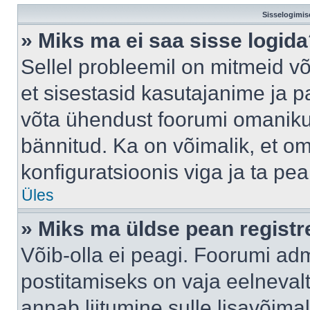
Sisselogimis
» Miks ma ei saa sisse logid
Sellel probleemil on mitmeid võ
et sisestasid kasutajanime ja pa
võta ühendust foorumi omaniku
bännitud. Ka on võimalik, et o
konfiguratsioonis viga ja ta pe
Üles
» Miks ma üldse pean regist
Võib-olla ei peagi. Foorumi adm
postitamiseks on vaja eelnevalt 
annab liitumine sulle lisavõimal