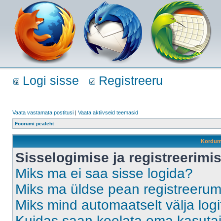
Logi sisse
Registreeru
Vaata vastamata postitusi
|
Vaata aktiivseid teemasid
Foorumi pealeht
Kordum
Sisselogimise ja registreerim
Miks ma ei saa sisse logida?
Miks ma üldse pean registreeru
Miks mind automaatselt välja log
Kuidas saan keelata oma kasutaja