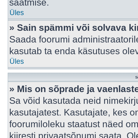
saatmise.
Üles
» Sain spämmi või solvava ki
Saada foorumi administraatorile
kasutab ta enda käsutuses ole
Üles
S
» Mis on sõprade ja vaenlast
Sa võid kasutada neid nimekir
kasutajatest. Kasutajate, kes o
foorumiloleku staatust näed om
kiiresti privaatsõnumi saata. Ol