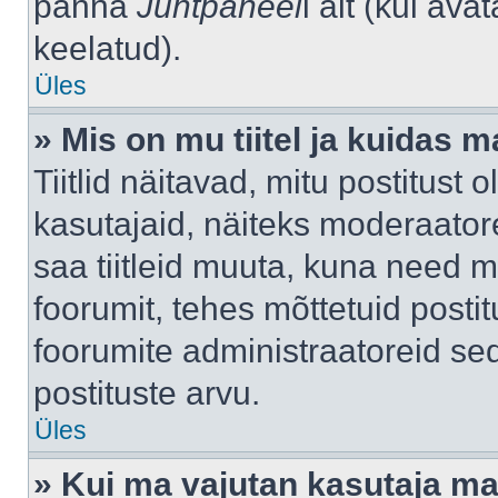
panna
Juhtpaneel
i alt (kui av
keelatud).
Üles
» Mis on mu tiitel ja kuidas
Tiitlid näitavad, mitu postitust 
kasutajaid, näiteks moderaatore
saa tiitleid muuta, kuna need m
foorumit, tehes mõttetuid postit
foorumite administraatoreid s
postituste arvu.
Üles
» Kui ma vajutan kasutaja mail