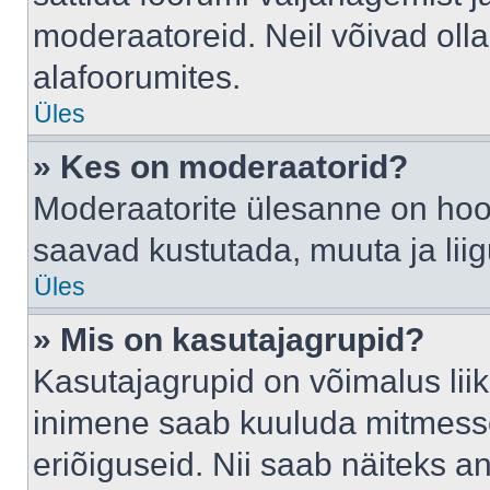
moderaatoreid. Neil võivad oll
alafoorumites.
Üles
» Kes on moderaatorid?
Moderaatorite ülesanne on hool
saavad kustutada, muuta ja lii
Üles
» Mis on kasutajagrupid?
Kasutajagrupid on võimalus li
inimene saab kuuluda mitmesse
eriõiguseid. Nii saab näiteks 