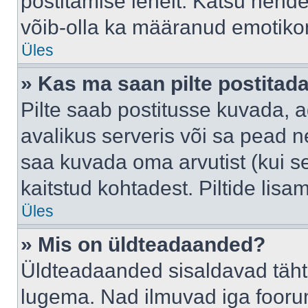
postitamise lehelt. Katsu nende
võib-olla ka määranud emotikoni
Üles
» Kas ma saan pilte postitad
Pilte saab postitusse kuvada,
avalikus serveris või sa pead n
saa kuvada oma arvutist (kui se
kaitstud kohtadest. Piltide lis
Üles
» Mis on üldteadaanded?
Üldteadaanded sisaldavad tähts
lugema. Nad ilmuvad iga foorum