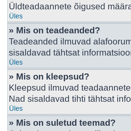
Üldteadaannete õigused määrab
Üles
» Mis on teadeanded?
Teadeanded ilmuvad alafoorumis
sisaldavad tähtsat informatsio
Üles
» Mis on kleepsud?
Kleepsud ilmuvad teadaannete a
Nad sisaldavad tihti tähtsat in
Üles
» Mis on suletud teemad?