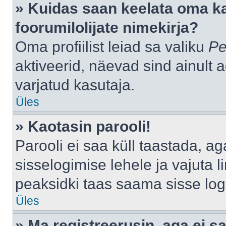
» Kuidas saan keelata oma k
foorumilolijate nimekirja?
Oma profiilist leiad sa valiku
Pe
aktiveerid, näevad sind ainult a
varjatud kasutaja.
Üles
» Kaotasin parooli!
Parooli ei saa küll taastada, a
sisselogimise lehele ja vajuta l
peaksidki taas saama sisse log
Üles
» Ma registreerusin, aga ei sa