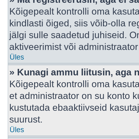
Kõigepealt kontrolli oma kasuta
kindlasti õiged, siis võib-olla 
jälgi sulle saadetud juhiseid. O
aktiveerimist või administraato
Üles
» Kunagi ammu liitusin, aga 
Kõigepealt kontrolli oma kasut
et administraator on su konto 
kustutada ebaaktiivseid kasut
suurust.
Üles