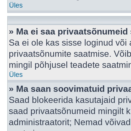
Üles
» Ma ei saa privaatsõnumeid 
Sa ei ole kas sisse loginud või
privaatsõnumite saatmise. Võib k
mingil põhjusel teadete saatmi
Üles
» Ma saan soovimatuid priva
Saad blokeerida kasutajaid pri
saad privaatsõnumeid mingilt kin
administraatorit; Nemad võivad 