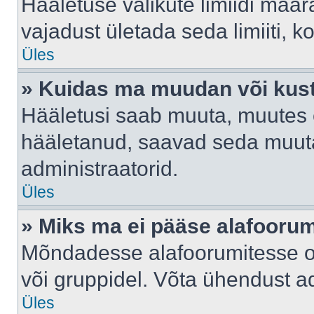
Hääletuse valikute limiidi määr
vajadust ületada seda limiiti, 
Üles
» Kuidas ma muudan või kust
Hääletusi saab muuta, muutes e
hääletanud, saavad seda muuta
administraatorid.
Üles
» Miks ma ei pääse alafooru
Mõndadesse alafoorumitesse on 
või gruppidel. Võta ühendust ad
Üles