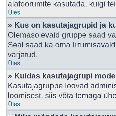
alafoorumite kasutada, kuigi te
Üles
» Kus on kasutajagrupid ja k
Olemasolevaid gruppe saad va
Seal saad ka oma liitumisavald
varjatud.
Üles
» Kuidas kasutajagrupi mode
Kasutajagruppe loovad administ
loomisest, siis võta temaga üh
Üles