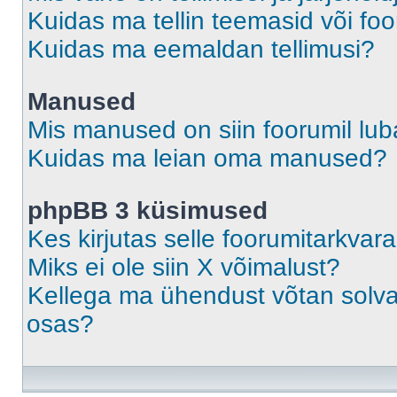
Kuidas ma tellin teemasid või fo
Kuidas ma eemaldan tellimusi?
Manused
Mis manused on siin foorumil lu
Kuidas ma leian oma manused?
phpBB 3 küsimused
Kes kirjutas selle foorumitarkvar
Miks ei ole siin X võimalust?
Kellega ma ühendust võtan solvava
osas?