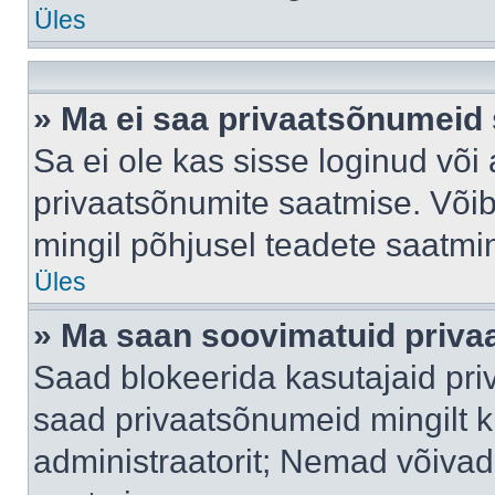
Üles
» Ma ei saa privaatsõnumeid 
Sa ei ole kas sisse loginud või
privaatsõnumite saatmise. Võib k
mingil põhjusel teadete saatmi
Üles
» Ma saan soovimatuid priva
Saad blokeerida kasutajaid pri
saad privaatsõnumeid mingilt kin
administraatorit; Nemad võivad 