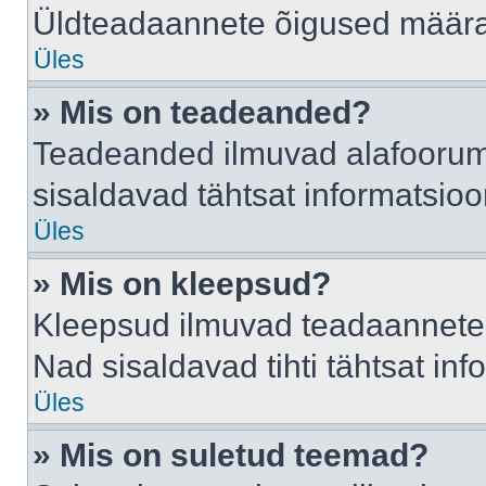
Üldteadaannete õigused määrab
Üles
» Mis on teadeanded?
Teadeanded ilmuvad alafoorumis
sisaldavad tähtsat informatsio
Üles
» Mis on kleepsud?
Kleepsud ilmuvad teadaannete a
Nad sisaldavad tihti tähtsat in
Üles
» Mis on suletud teemad?