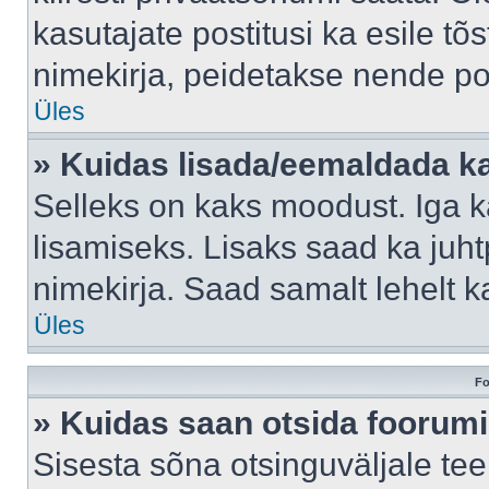
kasutajate postitusi ka esile tõ
nimekirja, peidetakse nende po
Üles
» Kuidas lisada/eemaldada ka
Selleks on kaks moodust. Iga kas
lisamiseks. Lisaks saad ka juh
nimekirja. Saad samalt lehelt 
Üles
Fo
» Kuidas saan otsida foorumi
Sisesta sõna otsinguväljale tee