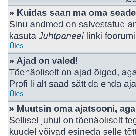
Kasuta
» Kuidas saan ma oma seade
Sinu andmed on salvestatud a
kasuta
Juhtpaneel
linki foorumi
Üles
» Ajad on valed!
Tõenäoliselt on ajad õiged, aga 
Profiili alt saad sättida enda aj
Üles
» Muutsin oma ajatsooni, aga 
Sellisel juhul on tõenäoliselt 
kuudel võivad esineda selle tõt