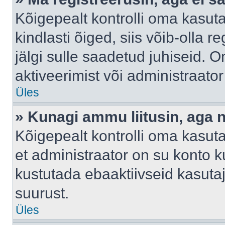
Kõigepealt kontrolli oma kasuta
kindlasti õiged, siis võib-olla 
jälgi sulle saadetud juhiseid. O
aktiveerimist või administraato
Üles
» Kunagi ammu liitusin, aga 
Kõigepealt kontrolli oma kasut
et administraator on su konto 
kustutada ebaaktiivseid kasut
suurust.
Üles