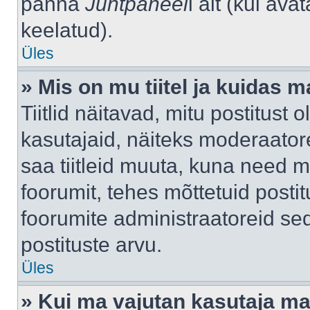
panna
Juhtpaneel
i alt (kui av
keelatud).
Üles
» Mis on mu tiitel ja kuidas
Tiitlid näitavad, mitu postitust 
kasutajaid, näiteks moderaatore
saa tiitleid muuta, kuna need m
foorumit, tehes mõttetuid postit
foorumite administraatoreid s
postituste arvu.
Üles
» Kui ma vajutan kasutaja mail