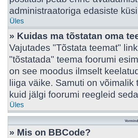
administraatoriga edasiste küs
Üles
» Kuidas ma tõstatan oma t
Vajutades "Tõstata teemat" lin
"tõstatada" teema foorumi esime
on see moodus ilmselt keelatud 
liiga väike. Samuti on võimalik 
kuid jälgi foorumi reegleid seda
Üles
Vormind
» Mis on BBCode?