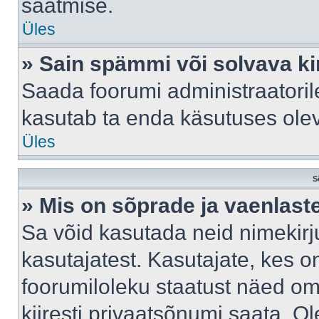
saatmise.
Üles
» Sain spämmi või solvava ki
Saada foorumi administraatorile
kasutab ta enda käsutuses ole
Üles
S
» Mis on sõprade ja vaenlast
Sa võid kasutada neid nimekir
kasutajatest. Kasutajate, kes o
foorumiloleku staatust näed om
kiiresti privaatsõnumi saata. Ol