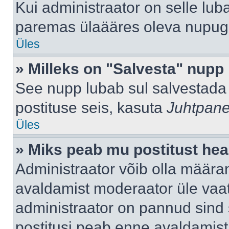
Kui administraator on selle lub
paremas ülaääres oleva nupug
Üles
» Milleks on "Salvesta" nupp
See nupp lubab sul salvestada 
postituse seis, kasuta
Juhtpane
Üles
» Miks peab mu postitust hea
Administraator võib olla määra
avaldamist moderaator üle vaat
administraator on pannud sind s
postitusi peab enne avaldamis