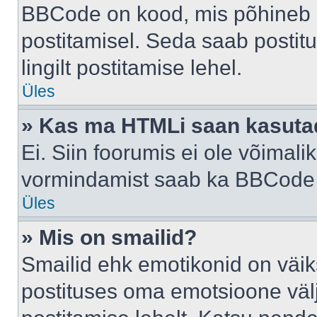
BBCode on kood, mis põhineb 
postitamisel. Seda saab postit
lingilt postitamise lehel.
Üles
» Kas ma HTMLi saan kasuta
Ei. Siin foorumis ei ole võima
vormindamist saab ka BBCode a
Üles
» Mis on smailid?
Smailid ehk emotikonid on väik
postituses oma emotsioone väl