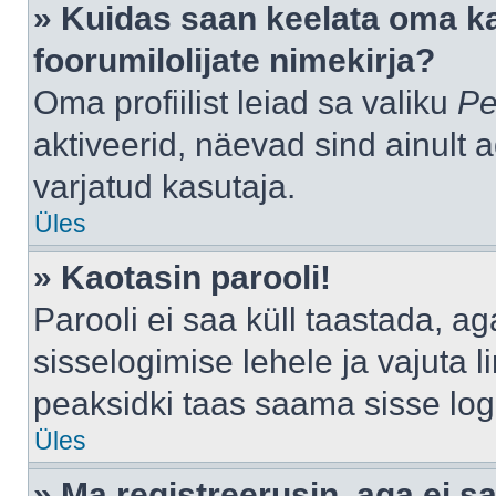
» Kuidas saan keelata oma k
foorumilolijate nimekirja?
Oma profiilist leiad sa valiku
Pe
aktiveerid, näevad sind ainult a
varjatud kasutaja.
Üles
» Kaotasin parooli!
Parooli ei saa küll taastada, a
sisselogimise lehele ja vajuta l
peaksidki taas saama sisse log
Üles
» Ma registreerusin, aga ei sa