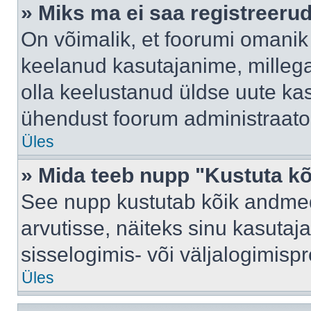
» Miks ma ei saa registreeru
On võimalik, et foorumi omanik
keelanud kasutajanime, millega
olla keelustanud üldse uute kas
ühendust foorum administraator
Üles
» Mida teeb nupp "Kustuta k
See nupp kustutab kõik andme
arvutisse, näiteks sinu kasutaja
sisselogimis- või väljalogimisp
Üles