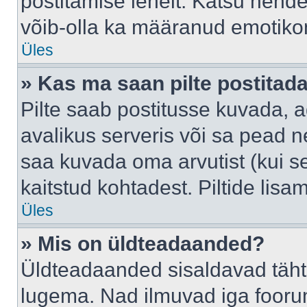
postitamise lehelt. Katsu nende
võib-olla ka määranud emotikoni
Üles
» Kas ma saan pilte postitad
Pilte saab postitusse kuvada,
avalikus serveris või sa pead n
saa kuvada oma arvutist (kui se
kaitstud kohtadest. Piltide lis
Üles
» Mis on üldteadaanded?
Üldteadaanded sisaldavad tähts
lugema. Nad ilmuvad iga foorum