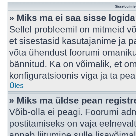
Sisselogimis
» Miks ma ei saa sisse logid
Sellel probleemil on mitmeid võ
et sisestasid kasutajanime ja pa
võta ühendust foorumi omaniku
bännitud. Ka on võimalik, et o
konfiguratsioonis viga ja ta pe
Üles
» Miks ma üldse pean regist
Võib-olla ei peagi. Foorumi adm
postitamiseks on vaja eelnevalt 
annab liitumine sulle lisavõimal