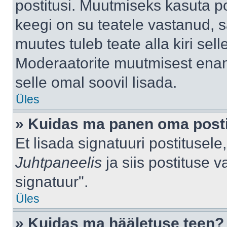
postitusi. Muutmiseks kasuta po
keegi on su teatele vastanud, 
muutes tuleb teate alla kiri sell
Moderaatorite muutmisest enama
selle omal soovil lisada.
Üles
» Kuidas ma panen oma posti
Et lisada signatuuri postitusel
Juhtpaneelis
ja siis postituse 
signatuur".
Üles
» Kuidas ma hääletuse teen?