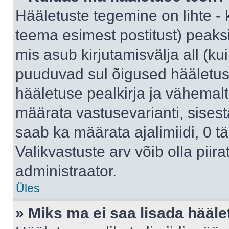
Hääletuste tegemine on lihte -
teema esimest postitust) pea
mis asub kirjutamisvälja all (kui
puuduvad sul õigused hääletus
hääletuse pealkirja ja vähemalt 
määrata vastusevarianti, sises
saab ka määrata ajalimiidi, 0 
Valikvastuste arv võib olla piir
administraator.
Üles
» Miks ma ei saa lisada hääle