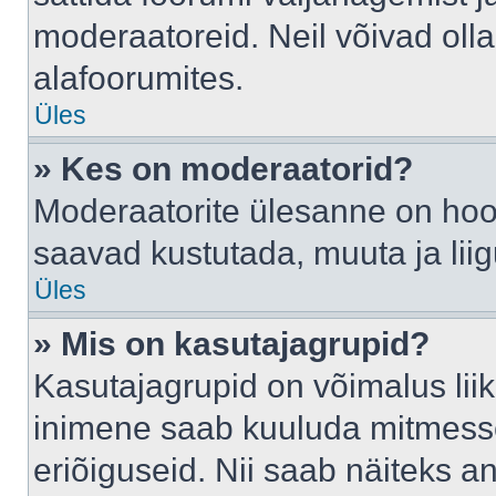
moderaatoreid. Neil võivad oll
alafoorumites.
Üles
» Kes on moderaatorid?
Moderaatorite ülesanne on hool
saavad kustutada, muuta ja lii
Üles
» Mis on kasutajagrupid?
Kasutajagrupid on võimalus li
inimene saab kuuluda mitmesse
eriõiguseid. Nii saab näiteks 