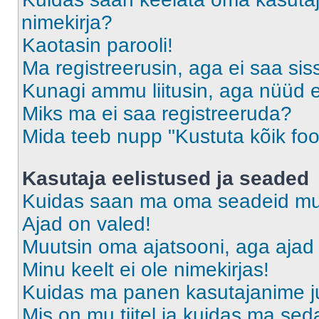
nimekirja?
Kaotasin parooli!
Ma registreerusin, aga ei saa sis
Kunagi ammu liitusin, aga nüüd 
Miks ma ei saa registreeruda?
Mida teeb nupp "Kustuta kõik fo
Kasutaja eelistused ja seaded
Kuidas saan ma oma seadeid m
Ajad on valed!
Muutsin oma ajatsooni, aga ajad 
Minu keelt ei ole nimekirjas!
Kuidas ma panen kasutajanime ju
Mis on mu tiitel ja kuidas ma s