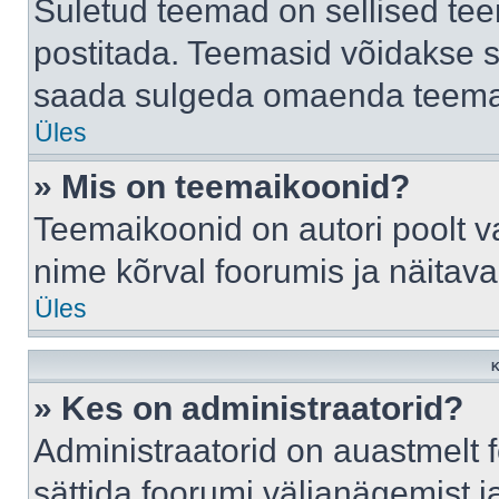
Suletud teemad on sellised te
postitada. Teemasid võidakse s
saada sulgeda omaenda teemasi
Üles
» Mis on teemaikoonid?
Teemaikoonid on autori poolt v
nime kõrval foorumis ja näitav
Üles
K
» Kes on administraatorid?
Administraatorid on auastmelt
sättida foorumi väljanägemist 