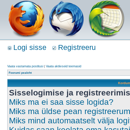
Logi sisse
Registreeru
Vaata vastamata postitusi
|
Vaata aktiivseid teemasid
Foorumi pealeht
Kordum
Sisselogimise ja registreerim
Miks ma ei saa sisse logida?
Miks ma üldse pean registreeru
Miks mind automaatselt välja log
Kuidas saan keelata oma kasutaja