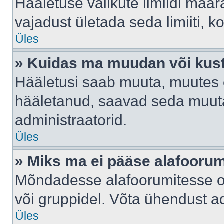
Hääletuse valikute limiidi määr
vajadust ületada seda limiiti, 
Üles
» Kuidas ma muudan või kust
Hääletusi saab muuta, muutes e
hääletanud, saavad seda muuta
administraatorid.
Üles
» Miks ma ei pääse alafooru
Mõndadesse alafoorumitesse on 
või gruppidel. Võta ühendust ad
Üles