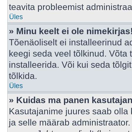
teavita probleemist administraat
Üles
» Minu keelt ei ole nimekirjas
Tõenäoliselt ei installeerinud a
keegi seda veel tõlkinud. Võta
installeerida. Või kui seda tõlgi
tõlkida.
Üles
» Kuidas ma panen kasutajan
Kasutajanime juures saab olla k
ja selle määrab administraator.