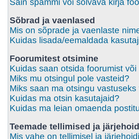
Sain spämmi või solvava kirja fo
Sõbrad ja vaenlased
Mis on sõprade ja vaenlaste nime
Kuidas lisada/eemaldada kasutaja
Foorumitest otsimine
Kuidas saan otsida foorumist või
Miks mu otsingul pole vasteid?
Miks saan ma otsingu vastuseks 
Kuidas ma otsin kasutajaid?
Kuidas ma leian omaenda postit
Teemade tellimised ja järjehoi
Mis vahe on tellimisel ja järjehoid