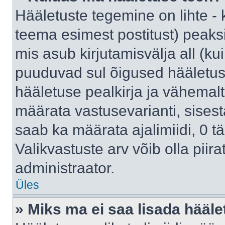
Hääletuste tegemine on lihte -
teema esimest postitust) pea
mis asub kirjutamisvälja all (kui
puuduvad sul õigused hääletus
hääletuse pealkirja ja vähemalt 
määrata vastusevarianti, sises
saab ka määrata ajalimiidi, 0 
Valikvastuste arv võib olla piir
administraator.
Üles
» Miks ma ei saa lisada hääle