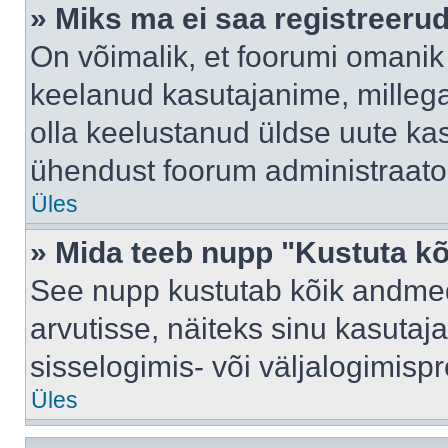
» Miks ma ei saa registreeru
On võimalik, et foorumi omanik
keelanud kasutajanime, millega
olla keelustanud üldse uute kas
ühendust foorum administraator
Üles
» Mida teeb nupp "Kustuta k
See nupp kustutab kõik andme
arvutisse, näiteks sinu kasutaja
sisselogimis- või väljalogimisp
Üles