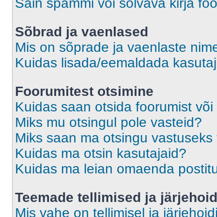
Sain spämmi või solvava kirja fo
Sõbrad ja vaenlased
Mis on sõprade ja vaenlaste nime
Kuidas lisada/eemaldada kasutaja
Foorumitest otsimine
Kuidas saan otsida foorumist või
Miks mu otsingul pole vasteid?
Miks saan ma otsingu vastuseks 
Kuidas ma otsin kasutajaid?
Kuidas ma leian omaenda postit
Teemade tellimised ja järjehoi
Mis vahe on tellimisel ja järjehoid