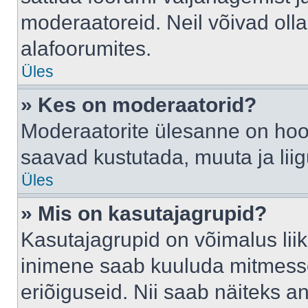
moderaatoreid. Neil võivad oll
alafoorumites.
Üles
» Kes on moderaatorid?
Moderaatorite ülesanne on hool
saavad kustutada, muuta ja lii
Üles
» Mis on kasutajagrupid?
Kasutajagrupid on võimalus li
inimene saab kuuluda mitmesse
eriõiguseid. Nii saab näiteks 