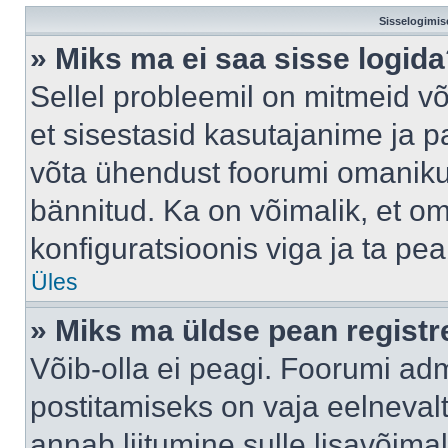
Sisselogimis
» Miks ma ei saa sisse logid
Sellel probleemil on mitmeid võ
et sisestasid kasutajanime ja pa
võta ühendust foorumi omaniku
bännitud. Ka on võimalik, et o
konfiguratsioonis viga ja ta pe
Üles
» Miks ma üldse pean regist
Võib-olla ei peagi. Foorumi adm
postitamiseks on vaja eelnevalt 
annab liitumine sulle lisavõimal