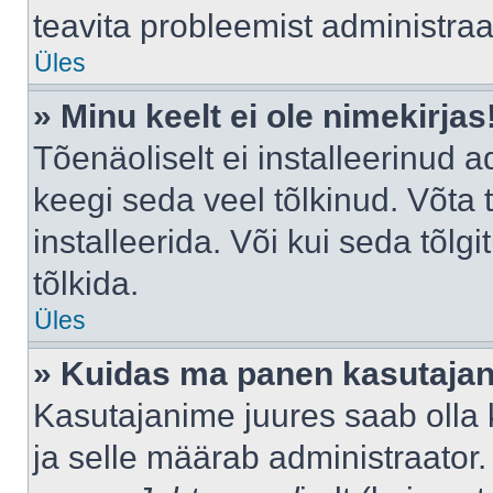
teavita probleemist administraat
Üles
» Minu keelt ei ole nimekirjas
Tõenäoliselt ei installeerinud a
keegi seda veel tõlkinud. Võta
installeerida. Või kui seda tõlgi
tõlkida.
Üles
» Kuidas ma panen kasutajan
Kasutajanime juures saab olla k
ja selle määrab administraator.