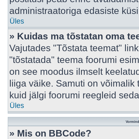
administraatoriga edasiste küs
Üles
» Kuidas ma tõstatan oma t
Vajutades "Tõstata teemat" lin
"tõstatada" teema foorumi esime
on see moodus ilmselt keelatud 
liiga väike. Samuti on võimalik 
kuid jälgi foorumi reegleid seda
Üles
Vormind
» Mis on BBCode?