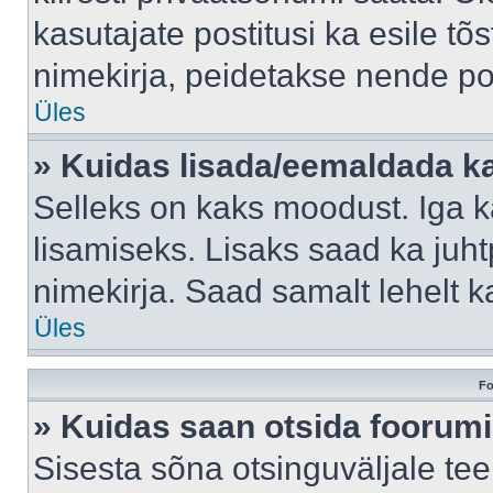
kasutajate postitusi ka esile tõ
nimekirja, peidetakse nende po
Üles
» Kuidas lisada/eemaldada ka
Selleks on kaks moodust. Iga kas
lisamiseks. Lisaks saad ka juh
nimekirja. Saad samalt lehelt 
Üles
Fo
» Kuidas saan otsida foorumi
Sisesta sõna otsinguväljale tee