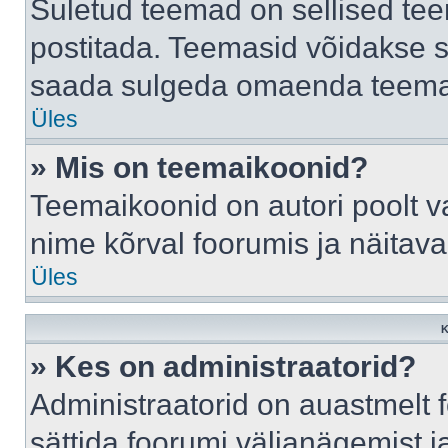
Suletud teemad on sellised te
postitada. Teemasid võidakse s
saada sulgeda omaenda teemasi
Üles
» Mis on teemaikoonid?
Teemaikoonid on autori poolt v
nime kõrval foorumis ja näitav
Üles
K
» Kes on administraatorid?
Administraatorid on auastmelt
sättida foorumi väljanägemist 