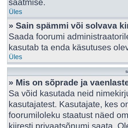
saatmise.
Üles
» Sain spämmi või solvava ki
Saada foorumi administraatorile
kasutab ta enda käsutuses ole
Üles
S
» Mis on sõprade ja vaenlast
Sa võid kasutada neid nimekir
kasutajatest. Kasutajate, kes o
foorumiloleku staatust näed om
kiiresti privaatsõnumi saata. Ol