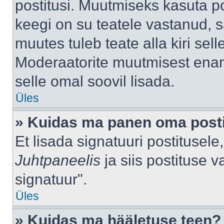
postitusi. Muutmiseks kasuta po
keegi on su teatele vastanud, 
muutes tuleb teate alla kiri sell
Moderaatorite muutmisest enama
selle omal soovil lisada.
Üles
» Kuidas ma panen oma posti
Et lisada signatuuri postitusel
Juhtpaneelis
ja siis postituse 
signatuur".
Üles
» Kuidas ma hääletuse teen?