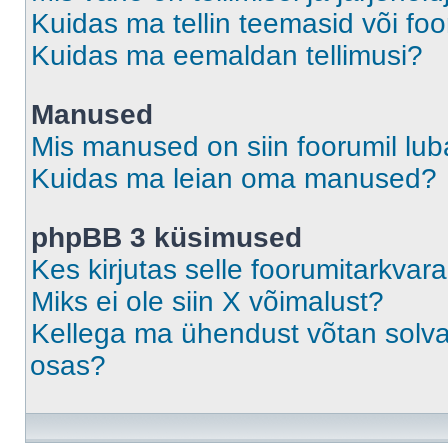
Kuidas ma tellin teemasid või fo
Kuidas ma eemaldan tellimusi?
Manused
Mis manused on siin foorumil lu
Kuidas ma leian oma manused?
phpBB 3 küsimused
Kes kirjutas selle foorumitarkvar
Miks ei ole siin X võimalust?
Kellega ma ühendust võtan solvava
osas?