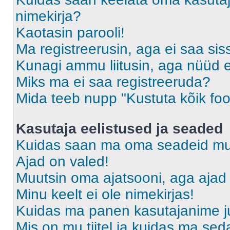
nimekirja?
Kaotasin parooli!
Ma registreerusin, aga ei saa sis
Kunagi ammu liitusin, aga nüüd 
Miks ma ei saa registreeruda?
Mida teeb nupp "Kustuta kõik fo
Kasutaja eelistused ja seaded
Kuidas saan ma oma seadeid m
Ajad on valed!
Muutsin oma ajatsooni, aga ajad 
Minu keelt ei ole nimekirjas!
Kuidas ma panen kasutajanime ju
Mis on mu tiitel ja kuidas ma s