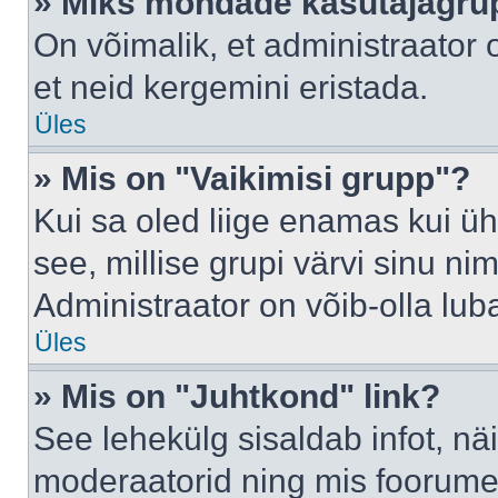
» Miks mõndade kasutajagrup
On võimalik, et administraator
et neid kergemini eristada.
Üles
» Mis on "Vaikimisi grupp"?
Kui sa oled liige enamas kui üh
see, millise grupi värvi sinu nimi 
Administraator on võib-olla lub
Üles
» Mis on "Juhtkond" link?
See lehekülg sisaldab infot, nä
moderaatorid ning mis foorume