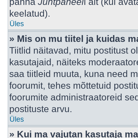
panna
Juhtpaneel
i alt (kui av
keelatud).
Üles
» Mis on mu tiitel ja kuidas
Tiitlid näitavad, mitu postitust 
kasutajaid, näiteks moderaatore
saa tiitleid muuta, kuna need m
foorumit, tehes mõttetuid postit
foorumite administraatoreid s
postituste arvu.
Üles
» Kui ma vajutan kasutaja mail