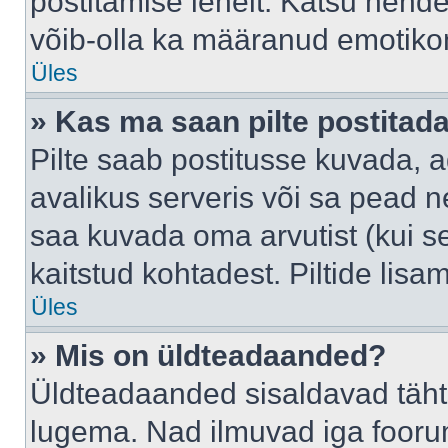
postitamise lehelt. Katsu nende
võib-olla ka määranud emotikoni
Üles
» Kas ma saan pilte postitad
Pilte saab postitusse kuvada,
avalikus serveris või sa pead n
saa kuvada oma arvutist (kui se
kaitstud kohtadest. Piltide lis
Üles
» Mis on üldteadaanded?
Üldteadaanded sisaldavad tähts
lugema. Nad ilmuvad iga foorum