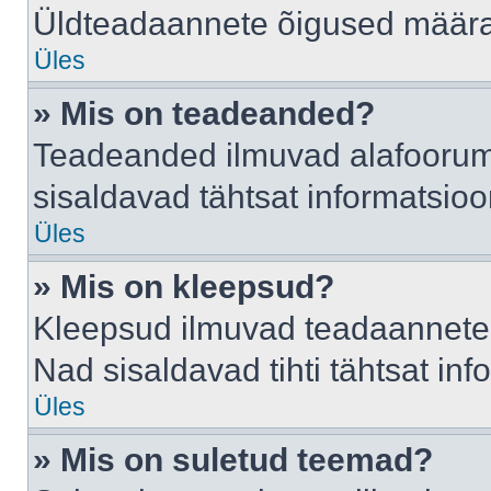
Üldteadaannete õigused määrab
Üles
» Mis on teadeanded?
Teadeanded ilmuvad alafoorumis
sisaldavad tähtsat informatsio
Üles
» Mis on kleepsud?
Kleepsud ilmuvad teadaannete a
Nad sisaldavad tihti tähtsat in
Üles
» Mis on suletud teemad?