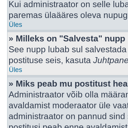
Kui administraator on selle lub
paremas ülaääres oleva nupug
Üles
» Milleks on "Salvesta" nupp
See nupp lubab sul salvestada 
postituse seis, kasuta
Juhtpane
Üles
» Miks peab mu postitust hea
Administraator võib olla määra
avaldamist moderaator üle vaat
administraator on pannud sind s
postitusi peab enne avaldamis