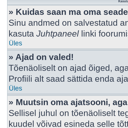
Kasuta
» Kuidas saan ma oma seade
Sinu andmed on salvestatud a
kasuta
Juhtpaneel
linki foorumi
Üles
» Ajad on valed!
Tõenäoliselt on ajad õiged, aga 
Profiili alt saad sättida enda aj
Üles
» Muutsin oma ajatsooni, aga 
Sellisel juhul on tõenäoliselt 
kuudel võivad esineda selle tõt