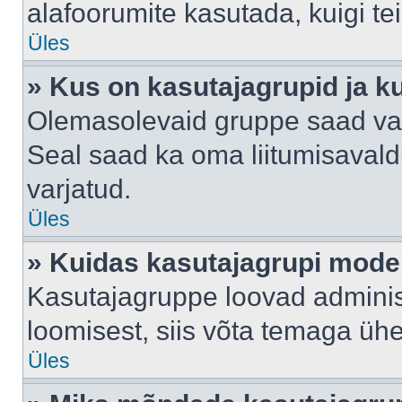
alafoorumite kasutada, kuigi te
Üles
» Kus on kasutajagrupid ja k
Olemasolevaid gruppe saad va
Seal saad ka oma liitumisavald
varjatud.
Üles
» Kuidas kasutajagrupi mode
Kasutajagruppe loovad administ
loomisest, siis võta temaga üh
Üles