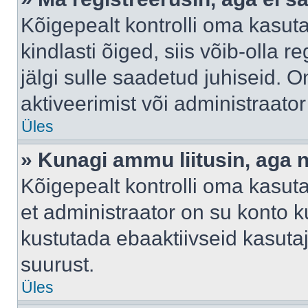
Kõigepealt kontrolli oma kasuta
kindlasti õiged, siis võib-olla 
jälgi sulle saadetud juhiseid. O
aktiveerimist või administraato
Üles
» Kunagi ammu liitusin, aga 
Kõigepealt kontrolli oma kasut
et administraator on su konto 
kustutada ebaaktiivseid kasut
suurust.
Üles