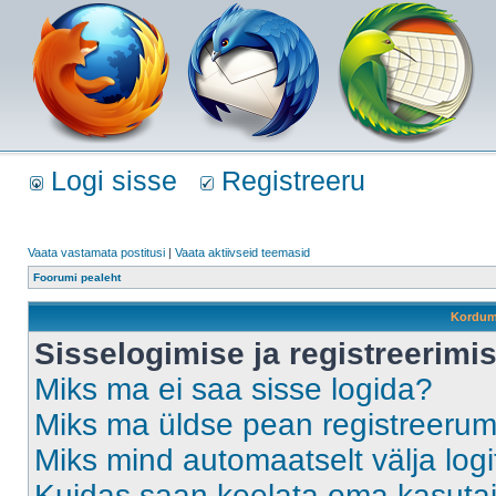
Logi sisse
Registreeru
Vaata vastamata postitusi
|
Vaata aktiivseid teemasid
Foorumi pealeht
Kordum
Sisselogimise ja registreerim
Miks ma ei saa sisse logida?
Miks ma üldse pean registreeru
Miks mind automaatselt välja log
Kuidas saan keelata oma kasutaja