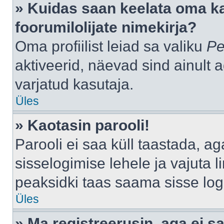
» Kuidas saan keelata oma k
foorumilolijate nimekirja?
Oma profiilist leiad sa valiku
Pe
aktiveerid, näevad sind ainult a
varjatud kasutaja.
Üles
» Kaotasin parooli!
Parooli ei saa küll taastada, a
sisselogimise lehele ja vajuta l
peaksidki taas saama sisse log
Üles
» Ma registreerusin, aga ei sa