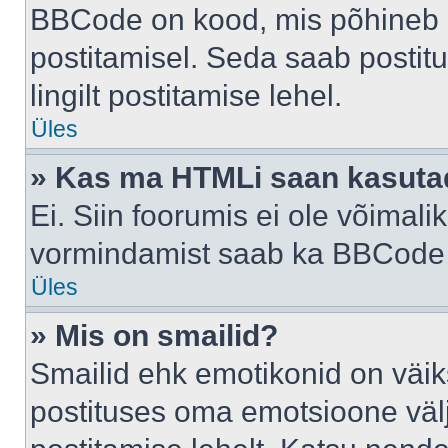
BBCode on kood, mis põhineb 
postitamisel. Seda saab postit
lingilt postitamise lehel.
Üles
» Kas ma HTMLi saan kasuta
Ei. Siin foorumis ei ole võima
vormindamist saab ka BBCode a
Üles
» Mis on smailid?
Smailid ehk emotikonid on väik
postituses oma emotsioone väl