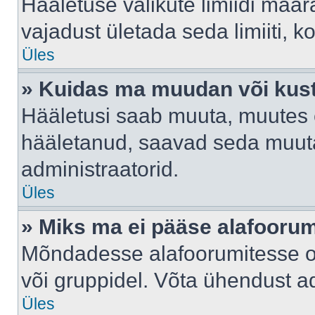
Hääletuse valikute limiidi määr
vajadust ületada seda limiiti, 
Üles
» Kuidas ma muudan või kust
Hääletusi saab muuta, muutes e
hääletanud, saavad seda muuta
administraatorid.
Üles
» Miks ma ei pääse alafooru
Mõndadesse alafoorumitesse on 
või gruppidel. Võta ühendust ad
Üles