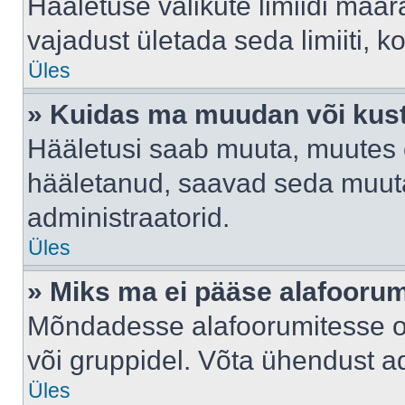
Hääletuse valikute limiidi määr
vajadust ületada seda limiiti, 
Üles
» Kuidas ma muudan või kust
Hääletusi saab muuta, muutes e
hääletanud, saavad seda muuta
administraatorid.
Üles
» Miks ma ei pääse alafooru
Mõndadesse alafoorumitesse on 
või gruppidel. Võta ühendust ad
Üles