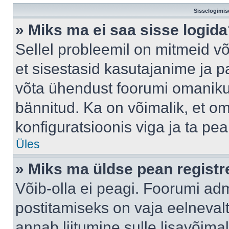
Sisselogimis
» Miks ma ei saa sisse logid
Sellel probleemil on mitmeid võ
et sisestasid kasutajanime ja pa
võta ühendust foorumi omaniku
bännitud. Ka on võimalik, et o
konfiguratsioonis viga ja ta pe
Üles
» Miks ma üldse pean regist
Võib-olla ei peagi. Foorumi adm
postitamiseks on vaja eelnevalt 
annab liitumine sulle lisavõimal