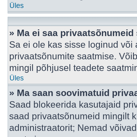
Üles
» Ma ei saa privaatsõnumeid 
Sa ei ole kas sisse loginud või
privaatsõnumite saatmise. Võib k
mingil põhjusel teadete saatmi
Üles
» Ma saan soovimatuid priva
Saad blokeerida kasutajaid pri
saad privaatsõnumeid mingilt kin
administraatorit; Nemad võivad 