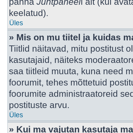
panna
Juhtpaneel
i alt (kui av
keelatud).
Üles
» Mis on mu tiitel ja kuidas
Tiitlid näitavad, mitu postitust 
kasutajaid, näiteks moderaatore
saa tiitleid muuta, kuna need m
foorumit, tehes mõttetuid postit
foorumite administraatoreid s
postituste arvu.
Üles
» Kui ma vajutan kasutaja mail