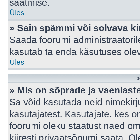
saatmise.
Üles
» Sain spämmi või solvava ki
Saada foorumi administraatorile
kasutab ta enda käsutuses ole
Üles
S
» Mis on sõprade ja vaenlast
Sa võid kasutada neid nimekir
kasutajatest. Kasutajate, kes o
foorumiloleku staatust näed om
kiiresti privaatsõnumi saata. Ol