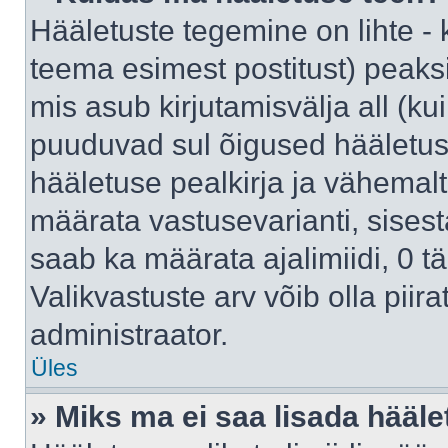
Hääletuste tegemine on lihte -
teema esimest postitust) pea
mis asub kirjutamisvälja all (kui
puuduvad sul õigused hääletus
hääletuse pealkirja ja vähemalt 
määrata vastusevarianti, sises
saab ka määrata ajalimiidi, 0 
Valikvastuste arv võib olla piir
administraator.
Üles
» Miks ma ei saa lisada hääle