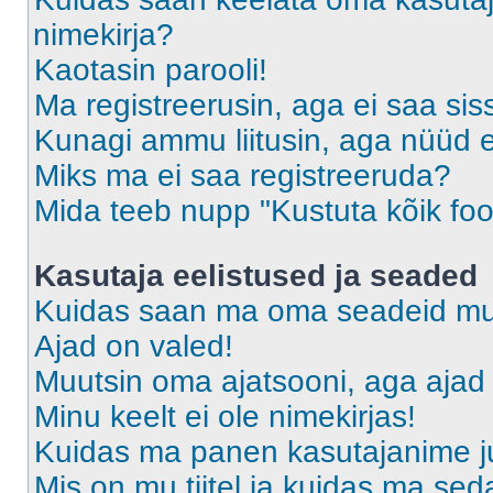
nimekirja?
Kaotasin parooli!
Ma registreerusin, aga ei saa sis
Kunagi ammu liitusin, aga nüüd 
Miks ma ei saa registreeruda?
Mida teeb nupp "Kustuta kõik fo
Kasutaja eelistused ja seaded
Kuidas saan ma oma seadeid m
Ajad on valed!
Muutsin oma ajatsooni, aga ajad 
Minu keelt ei ole nimekirjas!
Kuidas ma panen kasutajanime ju
Mis on mu tiitel ja kuidas ma s