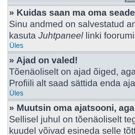
Kasuta
» Kuidas saan ma oma seade
Sinu andmed on salvestatud a
kasuta
Juhtpaneel
linki foorumi
Üles
» Ajad on valed!
Tõenäoliselt on ajad õiged, aga 
Profiili alt saad sättida enda aj
Üles
» Muutsin oma ajatsooni, aga 
Sellisel juhul on tõenäoliselt 
kuudel võivad esineda selle tõt