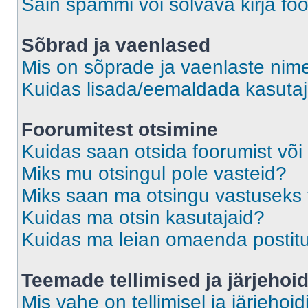
Sain spämmi või solvava kirja fo
Sõbrad ja vaenlased
Mis on sõprade ja vaenlaste nime
Kuidas lisada/eemaldada kasutaja
Foorumitest otsimine
Kuidas saan otsida foorumist või
Miks mu otsingul pole vasteid?
Miks saan ma otsingu vastuseks 
Kuidas ma otsin kasutajaid?
Kuidas ma leian omaenda postit
Teemade tellimised ja järjehoi
Mis vahe on tellimisel ja järjehoid