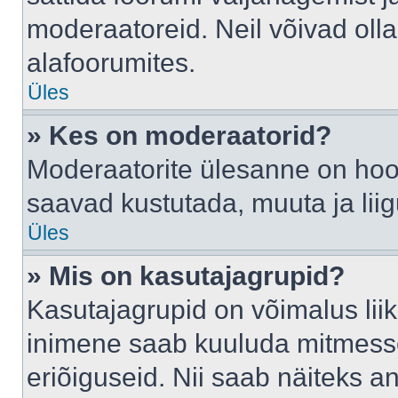
moderaatoreid. Neil võivad oll
alafoorumites.
Üles
» Kes on moderaatorid?
Moderaatorite ülesanne on hool
saavad kustutada, muuta ja lii
Üles
» Mis on kasutajagrupid?
Kasutajagrupid on võimalus li
inimene saab kuuluda mitmesse
eriõiguseid. Nii saab näiteks 