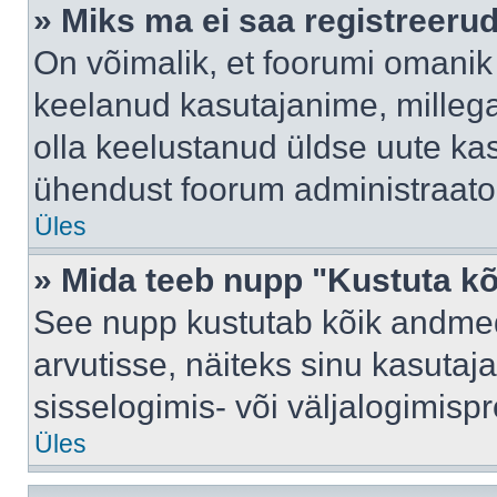
» Miks ma ei saa registreeru
On võimalik, et foorumi omanik
keelanud kasutajanime, millega
olla keelustanud üldse uute kas
ühendust foorum administraator
Üles
» Mida teeb nupp "Kustuta k
See nupp kustutab kõik andme
arvutisse, näiteks sinu kasutaja
sisselogimis- või väljalogimisp
Üles