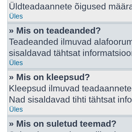
Üldteadaannete õigused määrab
Üles
» Mis on teadeanded?
Teadeanded ilmuvad alafoorumis
sisaldavad tähtsat informatsio
Üles
» Mis on kleepsud?
Kleepsud ilmuvad teadaannete a
Nad sisaldavad tihti tähtsat in
Üles
» Mis on suletud teemad?