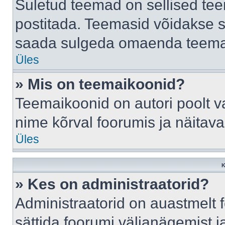
Suletud teemad on sellised te
postitada. Teemasid võidakse s
saada sulgeda omaenda teemasi
Üles
» Mis on teemaikoonid?
Teemaikoonid on autori poolt v
nime kõrval foorumis ja näitav
Üles
K
» Kes on administraatorid?
Administraatorid on auastmelt
sättida foorumi väljanägemist 