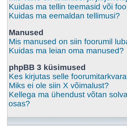
Kuidas ma tellin teemasid või fo
Kuidas ma eemaldan tellimusi?
Manused
Mis manused on siin foorumil lu
Kuidas ma leian oma manused?
phpBB 3 küsimused
Kes kirjutas selle foorumitarkvar
Miks ei ole siin X võimalust?
Kellega ma ühendust võtan solvava
osas?