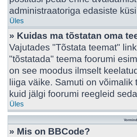
administraatoriga edasiste küs
Üles
» Kuidas ma tõstatan oma t
Vajutades "Tõstata teemat" lin
"tõstatada" teema foorumi esime
on see moodus ilmselt keelatud 
liiga väike. Samuti on võimalik 
kuid jälgi foorumi reegleid seda
Üles
Vormind
» Mis on BBCode?