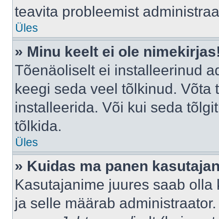
teavita probleemist administraat
Üles
» Minu keelt ei ole nimekirjas
Tõenäoliselt ei installeerinud a
keegi seda veel tõlkinud. Võta
installeerida. Või kui seda tõlgi
tõlkida.
Üles
» Kuidas ma panen kasutajan
Kasutajanime juures saab olla k
ja selle määrab administraator.