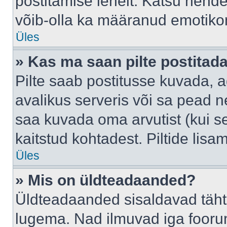
postitamise lehelt. Katsu nende
võib-olla ka määranud emotikoni
Üles
» Kas ma saan pilte postitad
Pilte saab postitusse kuvada,
avalikus serveris või sa pead n
saa kuvada oma arvutist (kui se
kaitstud kohtadest. Piltide lis
Üles
» Mis on üldteadaanded?
Üldteadaanded sisaldavad tähts
lugema. Nad ilmuvad iga foorum