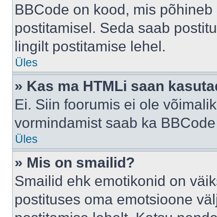
BBCode on kood, mis põhineb 
postitamisel. Seda saab postit
lingilt postitamise lehel.
Üles
» Kas ma HTMLi saan kasuta
Ei. Siin foorumis ei ole võima
vormindamist saab ka BBCode a
Üles
» Mis on smailid?
Smailid ehk emotikonid on väik
postituses oma emotsioone väl