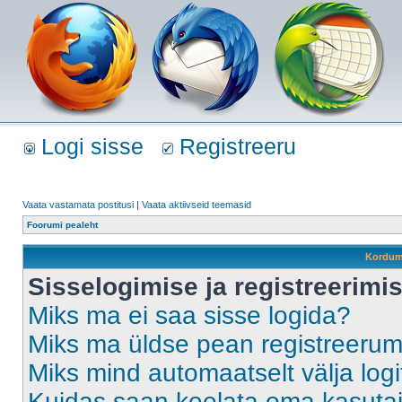
Logi sisse
Registreeru
Vaata vastamata postitusi
|
Vaata aktiivseid teemasid
Foorumi pealeht
Kordum
Sisselogimise ja registreerim
Miks ma ei saa sisse logida?
Miks ma üldse pean registreeru
Miks mind automaatselt välja log
Kuidas saan keelata oma kasutaja