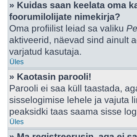
» Kuidas saan keelata oma k
foorumilolijate nimekirja?
Oma profiilist leiad sa valiku
Pe
aktiveerid, näevad sind ainult a
varjatud kasutaja.
Üles
» Kaotasin parooli!
Parooli ei saa küll taastada, a
sisselogimise lehele ja vajuta l
peaksidki taas saama sisse log
Üles
» Ma registreerusin, aga ei sa