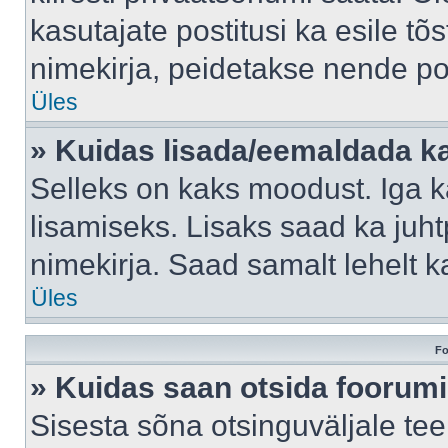
kasutajate postitusi ka esile tõ
nimekirja, peidetakse nende po
Üles
» Kuidas lisada/eemaldada ka
Selleks on kaks moodust. Iga kas
lisamiseks. Lisaks saad ka juh
nimekirja. Saad samalt lehelt 
Üles
Fo
» Kuidas saan otsida foorumi
Sisesta sõna otsinguväljale tee