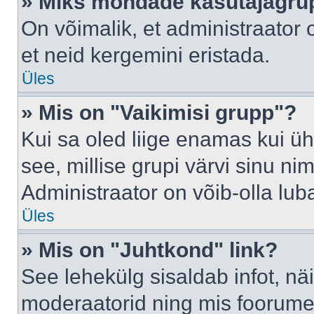
» Miks mõndade kasutajagrup
On võimalik, et administraator
et neid kergemini eristada.
Üles
» Mis on "Vaikimisi grupp"?
Kui sa oled liige enamas kui üh
see, millise grupi värvi sinu nimi 
Administraator on võib-olla lub
Üles
» Mis on "Juhtkond" link?
See lehekülg sisaldab infot, nä
moderaatorid ning mis foorume