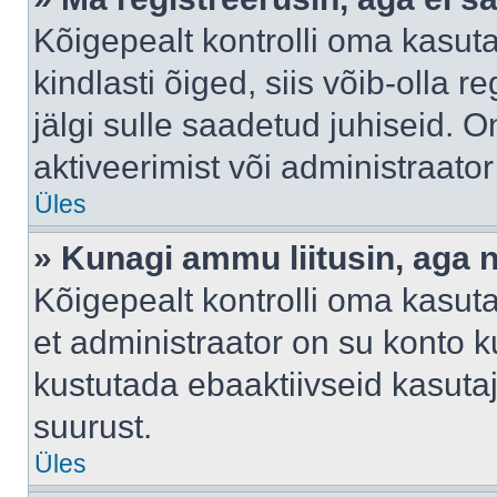
Kõigepealt kontrolli oma kasuta
kindlasti õiged, siis võib-olla 
jälgi sulle saadetud juhiseid. O
aktiveerimist või administraato
Üles
» Kunagi ammu liitusin, aga 
Kõigepealt kontrolli oma kasut
et administraator on su konto 
kustutada ebaaktiivseid kasut
suurust.
Üles