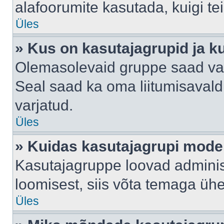
alafoorumite kasutada, kuigi te
Üles
» Kus on kasutajagrupid ja k
Olemasolevaid gruppe saad va
Seal saad ka oma liitumisavald
varjatud.
Üles
» Kuidas kasutajagrupi mode
Kasutajagruppe loovad administ
loomisest, siis võta temaga üh
Üles