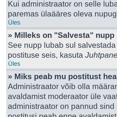
Kui administraator on selle lub
paremas ülaääres oleva nupug
Üles
» Milleks on "Salvesta" nupp
See nupp lubab sul salvestada 
postituse seis, kasuta
Juhtpane
Üles
» Miks peab mu postitust hea
Administraator võib olla määra
avaldamist moderaator üle vaat
administraator on pannud sind s
postitusi peab enne avaldamis