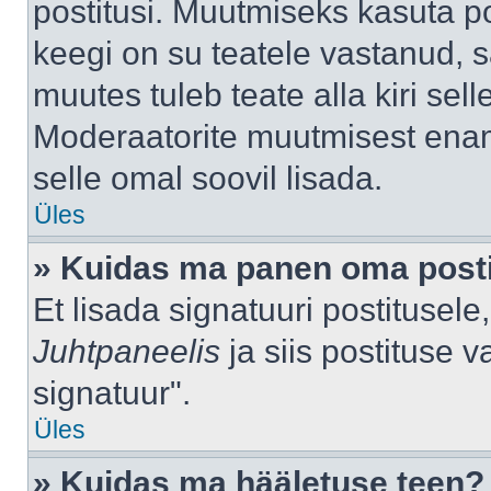
postitusi. Muutmiseks kasuta po
keegi on su teatele vastanud, 
muutes tuleb teate alla kiri sell
Moderaatorite muutmisest enama
selle omal soovil lisada.
Üles
» Kuidas ma panen oma posti
Et lisada signatuuri postitusel
Juhtpaneelis
ja siis postituse 
signatuur".
Üles
» Kuidas ma hääletuse teen?