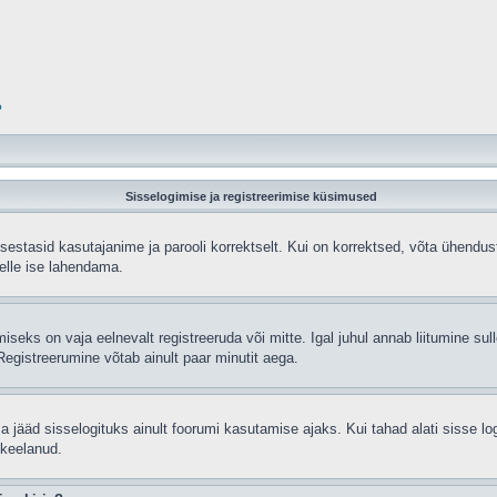
?
Sisselogimise ja registreerimise küsimused
sisestasid kasutajanime ja parooli korrektselt. Kui on korrektsed, võta ühend
selle ise lahendama.
seks on vaja eelnevalt registreeruda või mitte. Igal juhul annab liitumine sulle
egistreerumine võtab ainult paar minutit aega.
sa jääd sisselogituks ainult foorumi kasutamise ajaks. Kui tahad alati sisse lo
 keelanud.