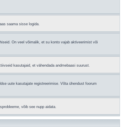
 taas saama sisse logida.
hiseid. On veel võimalik, et su konto vajab aktiveerimist või
ktiivseid kasutajaid, et vähendada andmebaasi suurust.
ldse uute kasutajate registreerimise. Võta ühendust foorum
isprobleeme, võib see nupp aidata.