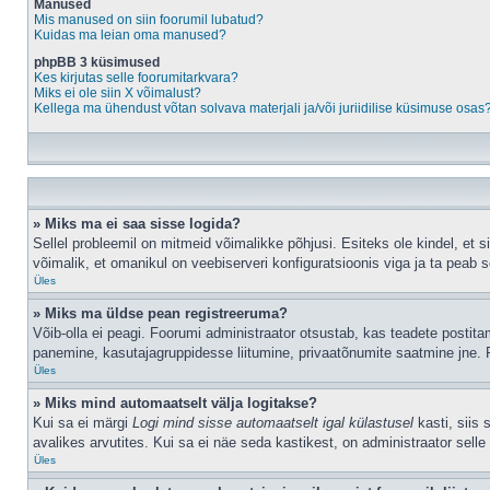
Manused
Mis manused on siin foorumil lubatud?
Kuidas ma leian oma manused?
phpBB 3 küsimused
Kes kirjutas selle foorumitarkvara?
Miks ei ole siin X võimalust?
Kellega ma ühendust võtan solvava materjali ja/või juriidilise küsimuse osas
» Miks ma ei saa sisse logida?
Sellel probleemil on mitmeid võimalikke põhjusi. Esiteks ole kindel, et 
võimalik, et omanikul on veebiserveri konfiguratsioonis viga ja ta peab 
Üles
» Miks ma üldse pean registreeruma?
Võib-olla ei peagi. Foorumi administraator otsustab, kas teadete postitami
panemine, kasutajagruppidesse liitumine, privaatõnumite saatmine jne. R
Üles
» Miks mind automaatselt välja logitakse?
Kui sa ei märgi
Logi mind sisse automaatselt igal külastusel
kasti, siis 
avalikes arvutites. Kui sa ei näe seda kastikest, on administraator selle
Üles