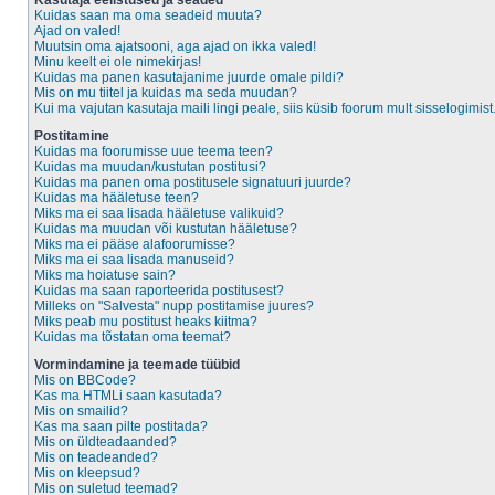
Kasutaja eelistused ja seaded
Kuidas saan ma oma seadeid muuta?
Ajad on valed!
Muutsin oma ajatsooni, aga ajad on ikka valed!
Minu keelt ei ole nimekirjas!
Kuidas ma panen kasutajanime juurde omale pildi?
Mis on mu tiitel ja kuidas ma seda muudan?
Kui ma vajutan kasutaja maili lingi peale, siis küsib foorum mult sisselogimist
Postitamine
Kuidas ma foorumisse uue teema teen?
Kuidas ma muudan/kustutan postitusi?
Kuidas ma panen oma postitusele signatuuri juurde?
Kuidas ma hääletuse teen?
Miks ma ei saa lisada hääletuse valikuid?
Kuidas ma muudan või kustutan hääletuse?
Miks ma ei pääse alafoorumisse?
Miks ma ei saa lisada manuseid?
Miks ma hoiatuse sain?
Kuidas ma saan raporteerida postitusest?
Milleks on "Salvesta" nupp postitamise juures?
Miks peab mu postitust heaks kiitma?
Kuidas ma tõstatan oma teemat?
Vormindamine ja teemade tüübid
Mis on BBCode?
Kas ma HTMLi saan kasutada?
Mis on smailid?
Kas ma saan pilte postitada?
Mis on üldteadaanded?
Mis on teadeanded?
Mis on kleepsud?
Mis on suletud teemad?