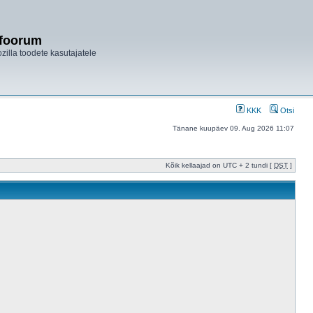
ifoorum
ozilla toodete kasutajatele
KKK
Otsi
Tänane kuupäev 09. Aug 2026 11:07
Kõik kellaajad on UTC + 2 tundi [
DST
]