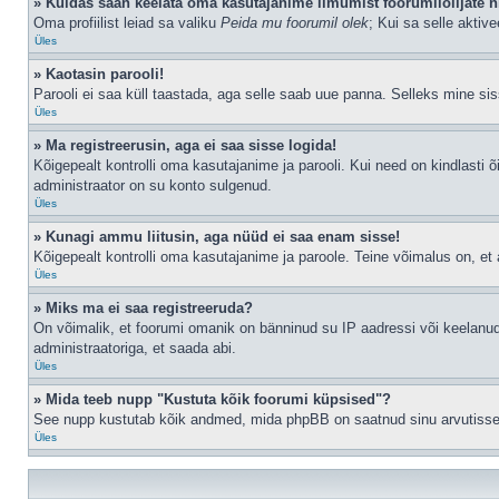
» Kuidas saan keelata oma kasutajanime ilmumist foorumilolijate n
Oma profiilist leiad sa valiku
Peida mu foorumil olek
; Kui sa selle aktiv
Üles
» Kaotasin parooli!
Parooli ei saa küll taastada, aga selle saab uue panna. Selleks mine siss
Üles
» Ma registreerusin, aga ei saa sisse logida!
Kõigepealt kontrolli oma kasutajanime ja parooli. Kui need on kindlasti õ
administraator on su konto sulgenud.
Üles
» Kunagi ammu liitusin, aga nüüd ei saa enam sisse!
Kõigepealt kontrolli oma kasutajanime ja paroole. Teine võimalus on, e
Üles
» Miks ma ei saa registreeruda?
On võimalik, et foorumi omanik on bänninud su IP aadressi või keelanud
administraatoriga, et saada abi.
Üles
» Mida teeb nupp "Kustuta kõik foorumi küpsised"?
See nupp kustutab kõik andmed, mida phpBB on saatnud sinu arvutisse, n
Üles