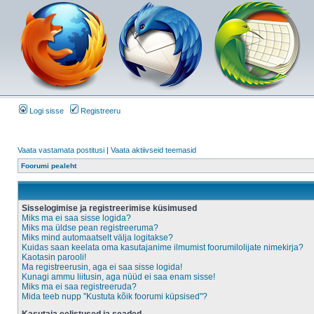
Logi sisse
Registreeru
Vaata vastamata postitusi
|
Vaata aktiivseid teemasid
Foorumi pealeht
Sisselogimise ja registreerimise küsimused
Miks ma ei saa sisse logida?
Miks ma üldse pean registreeruma?
Miks mind automaatselt välja logitakse?
Kuidas saan keelata oma kasutajanime ilmumist foorumilolijate nimekirja?
Kaotasin parooli!
Ma registreerusin, aga ei saa sisse logida!
Kunagi ammu liitusin, aga nüüd ei saa enam sisse!
Miks ma ei saa registreeruda?
Mida teeb nupp "Kustuta kõik foorumi küpsised"?