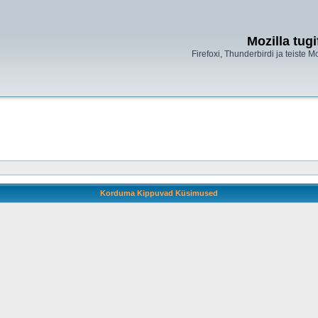
Mozilla tug
Firefoxi, Thunderbirdi ja teiste M
Korduma Kippuvad Küsimused