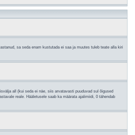
astanud, sa seda enam kustutada ei saa ja muutes tuleb teate alla kiri
svälja all (kui seda ei näe, siis arvatavasti puuduvad sul õigused
astavale reale. Hääletusele saab ka määrata ajalimiidi, 0 tähendab