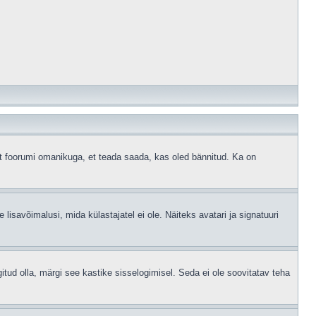
ust foorumi omanikuga, et teada saada, kas oled bännitud. Ka on
 lisavõimalusi, mida külastajatel ei ole. Näiteks avatari ja signatuuri
gitud olla, märgi see kastike sisselogimisel. Seda ei ole soovitatav teha