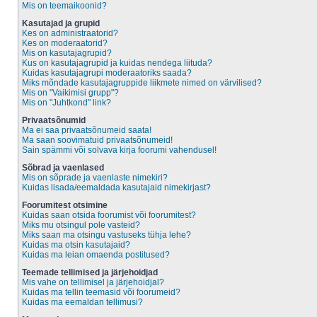
Mis on teemaikoonid?
Kasutajad ja grupid
Kes on administraatorid?
Kes on moderaatorid?
Mis on kasutajagrupid?
Kus on kasutajagrupid ja kuidas nendega liituda?
Kuidas kasutajagrupi moderaatoriks saada?
Miks mõndade kasutajagruppide liikmete nimed on värvilised?
Mis on "Vaikimisi grupp"?
Mis on "Juhtkond" link?
Privaatsõnumid
Ma ei saa privaatsõnumeid saata!
Ma saan soovimatuid privaatsõnumeid!
Sain spämmi või solvava kirja foorumi vahendusel!
Sõbrad ja vaenlased
Mis on sõprade ja vaenlaste nimekiri?
Kuidas lisada/eemaldada kasutajaid nimekirjast?
Foorumitest otsimine
Kuidas saan otsida foorumist või foorumitest?
Miks mu otsingul pole vasteid?
Miks saan ma otsingu vastuseks tühja lehe?
Kuidas ma otsin kasutajaid?
Kuidas ma leian omaenda postitused?
Teemade tellimised ja järjehoidjad
Mis vahe on tellimisel ja järjehoidjal?
Kuidas ma tellin teemasid või foorumeid?
Kuidas ma eemaldan tellimusi?