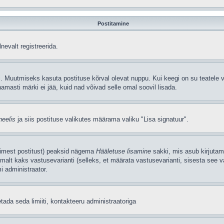
Postitamine
nevalt registreerida.
. Muutmiseks kasuta postituse kõrval olevat nuppu. Kui keegi on su teatele v
amasti märki ei jää, kuid nad võivad selle omal soovil lisada.
neelis
ja siis postituse valikutes määrama valiku "Lisa signatuur".
simest postitust) peaksid nägema
Hääletuse lisamine
sakki, mis asub kirjutami
alt kaks vastusevarianti (selleks, et määrata vastusevarianti, sisesta see v
i administraator.
tada seda limiiti, kontakteeru administraatoriga