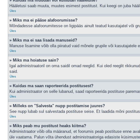
» Kuidas ma muudan või kustutan hääletuse?
Hääletusi saab muuta, muutes esimest postitust. Kui keegi on juba hääl
Üles
» Miks ma ei pääse alafoorumisse?
Mõndadesse alafoorumitesse on ligipääs ainult teatud kasutajatel või gru
Üles
» Miks ma ei saa lisada manuseid?
Manuse lisamine võib olla piiratud vaid mõnele grupile või kasutajatele er
Üles
» Miks ma hoiatuse sain?
Igal administraatoril on oma saidil omad reeglid. Kui oled reeglit rikkun
said.
Üles
» Kuidas ma saan raporteerida postitusest?
Kui administraator on selle lubanud, saad raporteerida postituse parem
Üles
» Milleks on "Salvesta" nupp postitamise juures?
See nupp lubab sul salvestada postituse seise. Et laadida mõni postitu
Üles
» Miks peab mu postitust heaks kiitma?
Administraator võib olla määranud, et foorumis peab postituse enne ava
üle vaatama. Palun võta ühendust administraatoriga edasiste küsimuste