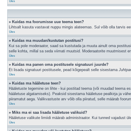
Üles
» Kuidas ma foorumisse uue teema teen?
Lihtsalt kasuta vastavat nuppu mingis alateemas. Sul võib olla tarvis eel
Üles
» Kuidas ma muudan/kustutan postitusi?
Kui sa pole moderaator, saad sa kustutada ja muuta ainult oma postitusi
selle kohta, millal sa seda viimati muutsid. Moderaatorite muutmisest en
Üles
» Kuidas ma panen oma postitusele signatuuri juurde?
Et lisada signatuuri postitusele, pead kõigepealt selle sisestama
Juhtpa
Üles
» Kuidas ma hääletuse teen?
Hääletuste tegemine on lihte - kui postitad teema (või muudad teema e
hääletuse algatamiseks). Peaksid sisestama hääletuse pealkirja ja vähem
piiramatut aega. Valikvastuste arv võib olla piiratud, selle määrab foorum
Üles
» Miks ma ei saa lisada hääletuse valikuid?
Hääletuse valikute limiidi määrab administraator. Kui tunned vajadust üle
Üles