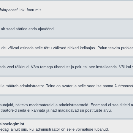
Juhtpaneel
linki foorumis.
i alt saad sättida enda ajavööndi.
del võivad esineda selle tõttu väiksed nihked kellaajas. Palun teavita problee
seda veel tõlkinud. Võta temaga ühendust ja palu tal see installeerida. Või kui s
selle määrab administraator. Teine on avatar ja selle saad ise panna
Juhtpaneel
 kasutajaid, näiteks moderaatoreid ja administraatoreid. Enamasti ei saa tiitle
straatoreid seda ei kannata ja nad madaldavad su postituste arvu.
sisselogimist.
edagi ainult siis, kui administraator on selle võimaluse lubanud.