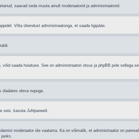
etanud, saavad seda muuta ainult moderaatorid ja administraatorid.
ppidel. Võta ühendust administraatoriga, et saada ligipääs.
aldi.
ud, võid saada hoiatuse. See on administraatori otsus ja phpBB pole sellega se
as ülaääres oleva nupuga.
se seis, kasuta
Juhtpaneel
i.
ldamist moderaator üle vaatama. Ka on võimalik, et administraator on pannud 
 jaoks.