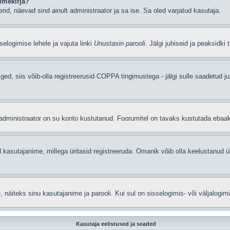
imekirja?
eerid, näevad sind ainult administraator ja sa ise. Sa oled varjatud kasutaja.
elogimise lehele ja vajuta linki
Unustasin parooli
. Jälgi juhiseid ja peaksidki
iged, siis võib-olla registreerusid COPPA tingimustega - jälgi sulle saadetud ju
t administraator on su konto kustutanud. Foorumitel on tavaks kustutada ebaa
 kasutajanime, millega üritasid registreeruda. Omanik võib olla keelustanud ü
äiteks sinu kasutajanime ja parooli. Kui sul on sisselogimis- või väljalogim
Kasutaja eelistused ja seaded