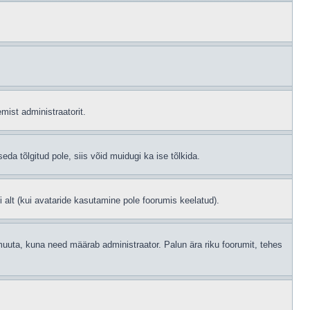
mist administraatorit.
eda tõlgitud pole, siis võid muidugi ka ise tõlkida.
i alt (kui avataride kasutamine pole foorumis keelatud).
id muuta, kuna need määrab administraator. Palun ära riku foorumit, tehes