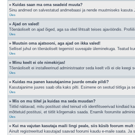
» Kuidas saan ma oma seadeid muuta?
Sinu andmed on salvestatud andmebaasi ja nende muutmiseks kasuta
Üles
» Ajad on valed!
Tõenäoliselt on ajad õiged, aga sa oled lihtsalt teises ajavööndis. Profiil
Üles
» Muutsin oma ajatsooni, aga ajad on ikka valed!
Sellisel juhul on tõenäoliselt tegemist suveajale üleminekuga. Teatud kuu
Üles
» Minu keelt ei ole nimekirjas!
Tõenäoliselt ei installeerinud administraator seda keelt või ei ole keegi 
Üles
» Kuidas ma panen kasutajanime juurde omale pildi?
Kasutajanime juures saab olla kaks pilti. Esimene on seotud tiitliga ja 
Üles
» Mis on mu tiitel ja kuidas ma seda muudan?
Tiitlid näitavad, mitu postitust oled teinud või identfitseerivad kindlaid
mõttetuid postitusi, et tiitlit kõrgemaks saada. Enamik foorumite admini
Üles
» Kui ma vajutan kasutaja maili lingi peale, siis küsib foorum mult 
Ainult registreeritud kasutajad saavad foorumi kaudu e-maile saata. Ja s