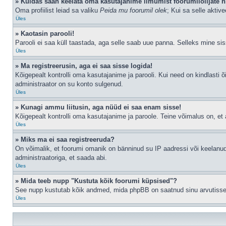
» Kuidas saan keelata oma kasutajanime ilmumist foorumilolijate n
Oma profiilist leiad sa valiku
Peida mu foorumil olek
; Kui sa selle aktiv
Üles
» Kaotasin parooli!
Parooli ei saa küll taastada, aga selle saab uue panna. Selleks mine siss
Üles
» Ma registreerusin, aga ei saa sisse logida!
Kõigepealt kontrolli oma kasutajanime ja parooli. Kui need on kindlasti õ
administraator on su konto sulgenud.
Üles
» Kunagi ammu liitusin, aga nüüd ei saa enam sisse!
Kõigepealt kontrolli oma kasutajanime ja paroole. Teine võimalus on, e
Üles
» Miks ma ei saa registreeruda?
On võimalik, et foorumi omanik on bänninud su IP aadressi või keelanud
administraatoriga, et saada abi.
Üles
» Mida teeb nupp "Kustuta kõik foorumi küpsised"?
See nupp kustutab kõik andmed, mida phpBB on saatnud sinu arvutisse, n
Üles