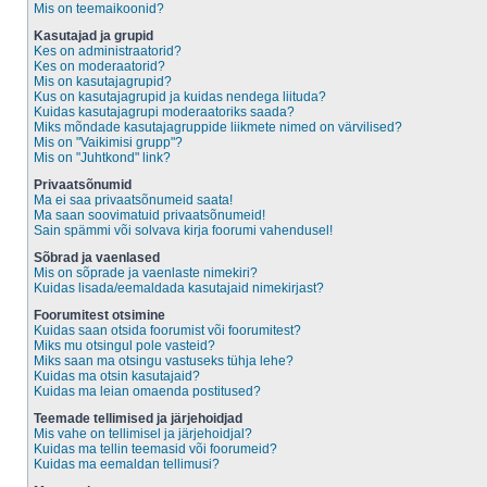
Mis on teemaikoonid?
Kasutajad ja grupid
Kes on administraatorid?
Kes on moderaatorid?
Mis on kasutajagrupid?
Kus on kasutajagrupid ja kuidas nendega liituda?
Kuidas kasutajagrupi moderaatoriks saada?
Miks mõndade kasutajagruppide liikmete nimed on värvilised?
Mis on "Vaikimisi grupp"?
Mis on "Juhtkond" link?
Privaatsõnumid
Ma ei saa privaatsõnumeid saata!
Ma saan soovimatuid privaatsõnumeid!
Sain spämmi või solvava kirja foorumi vahendusel!
Sõbrad ja vaenlased
Mis on sõprade ja vaenlaste nimekiri?
Kuidas lisada/eemaldada kasutajaid nimekirjast?
Foorumitest otsimine
Kuidas saan otsida foorumist või foorumitest?
Miks mu otsingul pole vasteid?
Miks saan ma otsingu vastuseks tühja lehe?
Kuidas ma otsin kasutajaid?
Kuidas ma leian omaenda postitused?
Teemade tellimised ja järjehoidjad
Mis vahe on tellimisel ja järjehoidjal?
Kuidas ma tellin teemasid või foorumeid?
Kuidas ma eemaldan tellimusi?