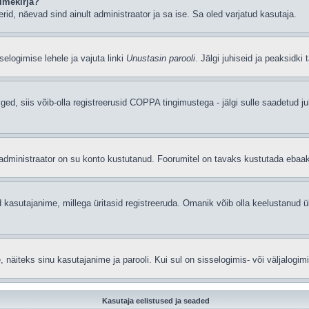
imekirja?
eerid, näevad sind ainult administraator ja sa ise. Sa oled varjatud kasutaja.
elogimise lehele ja vajuta linki
Unustasin parooli
. Jälgi juhiseid ja peaksidki
iged, siis võib-olla registreerusid COPPA tingimustega - jälgi sulle saadetud ju
t administraator on su konto kustutanud. Foorumitel on tavaks kustutada ebaa
 kasutajanime, millega üritasid registreeruda. Omanik võib olla keelustanud ü
äiteks sinu kasutajanime ja parooli. Kui sul on sisselogimis- või väljalogim
Kasutaja eelistused ja seaded