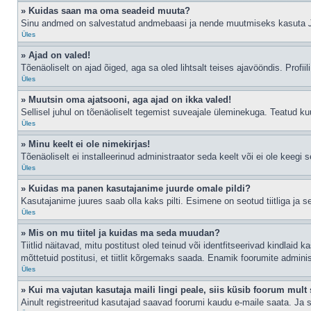
» Kuidas saan ma oma seadeid muuta?
Sinu andmed on salvestatud andmebaasi ja nende muutmiseks kasuta
Üles
» Ajad on valed!
Tõenäoliselt on ajad õiged, aga sa oled lihtsalt teises ajavööndis. Profiil
Üles
» Muutsin oma ajatsooni, aga ajad on ikka valed!
Sellisel juhul on tõenäoliselt tegemist suveajale üleminekuga. Teatud kuu
Üles
» Minu keelt ei ole nimekirjas!
Tõenäoliselt ei installeerinud administraator seda keelt või ei ole keegi 
Üles
» Kuidas ma panen kasutajanime juurde omale pildi?
Kasutajanime juures saab olla kaks pilti. Esimene on seotud tiitliga ja 
Üles
» Mis on mu tiitel ja kuidas ma seda muudan?
Tiitlid näitavad, mitu postitust oled teinud või identfitseerivad kindlaid
mõttetuid postitusi, et tiitlit kõrgemaks saada. Enamik foorumite admini
Üles
» Kui ma vajutan kasutaja maili lingi peale, siis küsib foorum mult 
Ainult registreeritud kasutajad saavad foorumi kaudu e-maile saata. Ja s