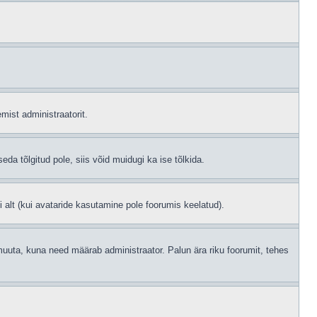
mist administraatorit.
eda tõlgitud pole, siis võid muidugi ka ise tõlkida.
i alt (kui avataride kasutamine pole foorumis keelatud).
id muuta, kuna need määrab administraator. Palun ära riku foorumit, tehes