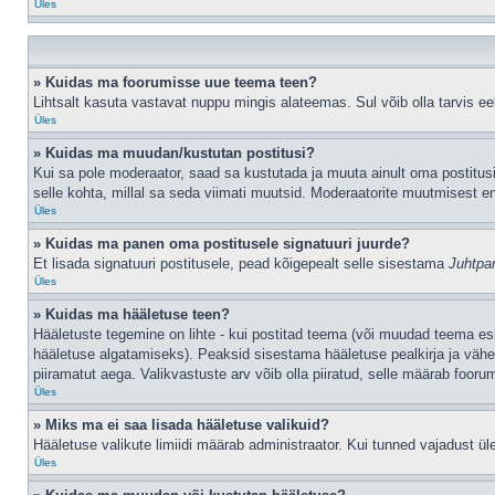
Üles
» Kuidas ma foorumisse uue teema teen?
Lihtsalt kasuta vastavat nuppu mingis alateemas. Sul võib olla tarvis eel
Üles
» Kuidas ma muudan/kustutan postitusi?
Kui sa pole moderaator, saad sa kustutada ja muuta ainult oma postitusi
selle kohta, millal sa seda viimati muutsid. Moderaatorite muutmisest en
Üles
» Kuidas ma panen oma postitusele signatuuri juurde?
Et lisada signatuuri postitusele, pead kõigepealt selle sisestama
Juhtpa
Üles
» Kuidas ma hääletuse teen?
Hääletuste tegemine on lihte - kui postitad teema (või muudad teema e
hääletuse algatamiseks). Peaksid sisestama hääletuse pealkirja ja vähem
piiramatut aega. Valikvastuste arv võib olla piiratud, selle määrab foorum
Üles
» Miks ma ei saa lisada hääletuse valikuid?
Hääletuse valikute limiidi määrab administraator. Kui tunned vajadust üle
Üles