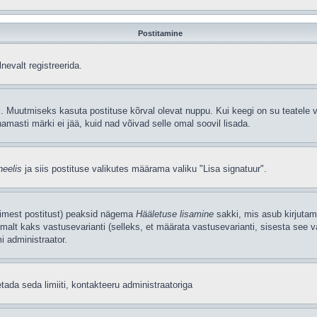
Postitamine
nevalt registreerida.
. Muutmiseks kasuta postituse kõrval olevat nuppu. Kui keegi on su teatele v
amasti märki ei jää, kuid nad võivad selle omal soovil lisada.
neelis
ja siis postituse valikutes määrama valiku "Lisa signatuur".
simest postitust) peaksid nägema
Hääletuse lisamine
sakki, mis asub kirjutami
alt kaks vastusevarianti (selleks, et määrata vastusevarianti, sisesta see v
i administraator.
tada seda limiiti, kontakteeru administraatoriga