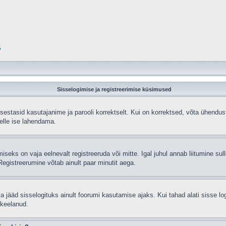
?
Sisselogimise ja registreerimise küsimused
sisestasid kasutajanime ja parooli korrektselt. Kui on korrektsed, võta ühend
selle ise lahendama.
seks on vaja eelnevalt registreeruda või mitte. Igal juhul annab liitumine sulle
egistreerumine võtab ainult paar minutit aega.
sa jääd sisselogituks ainult foorumi kasutamise ajaks. Kui tahad alati sisse lo
 keelanud.