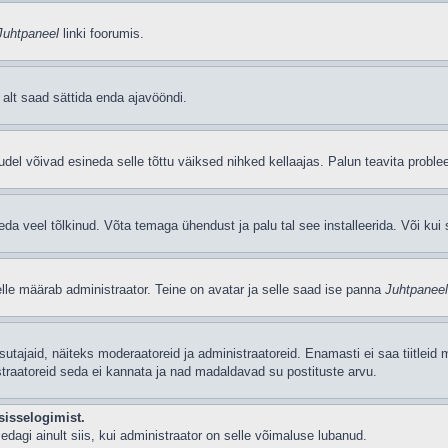
Juhtpaneel
linki foorumis.
i alt saad sättida enda ajavööndi.
del võivad esineda selle tõttu väiksed nihked kellaajas. Palun teavita problee
seda veel tõlkinud. Võta temaga ühendust ja palu tal see installeerida. Või kui s
selle määrab administraator. Teine on avatar ja selle saad ise panna
Juhtpaneel
 kasutajaid, näiteks moderaatoreid ja administraatoreid. Enamasti ei saa tiitle
straatoreid seda ei kannata ja nad madaldavad su postituste arvu.
sisselogimist.
edagi ainult siis, kui administraator on selle võimaluse lubanud.