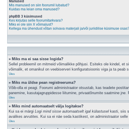
Manused
Mis manused on siin foorumil lubatud?
Kuidas ma leian oma manused?
phpBB 3 küsimused
Kes kirjutas selle foorumitarkvara?
Miks ei ole siin X võimalust?
Kellega ma ühendust võtan solvava materjali ja/või juriidilise küsimuse osas
» Miks ma ei saa sisse logida?
Sellel probleemil on mitmeid võimalikke põhjusi. Esiteks ole kindel, et 
võimalik, et omanikul on veebiserveri konfiguratsioonis viga ja ta peab 
Üles
» Miks ma üldse pean registreeruma?
Võib-olla ei peagi. Foorumi administraator otsustab, kas teadete postitami
panemine, kasutajagruppidesse liitumine, privaatõnumite saatmine jne. R
Üles
» Miks mind automaatselt välja logitakse?
Kui sa ei märgi
Logi mind sisse automaatselt igal külastusel
kasti, siis 
avalikes arvutites. Kui sa ei näe seda kastikest, on administraator selle
Üles