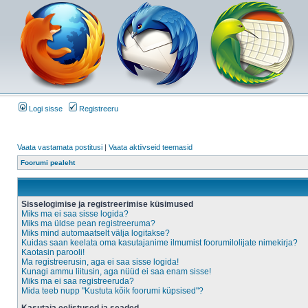
Logi sisse
Registreeru
Vaata vastamata postitusi
|
Vaata aktiivseid teemasid
Foorumi pealeht
Sisselogimise ja registreerimise küsimused
Miks ma ei saa sisse logida?
Miks ma üldse pean registreeruma?
Miks mind automaatselt välja logitakse?
Kuidas saan keelata oma kasutajanime ilmumist foorumilolijate nimekirja?
Kaotasin parooli!
Ma registreerusin, aga ei saa sisse logida!
Kunagi ammu liitusin, aga nüüd ei saa enam sisse!
Miks ma ei saa registreeruda?
Mida teeb nupp "Kustuta kõik foorumi küpsised"?