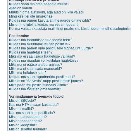
Kasutaja eelistused ja seaded
Kuidas saan ma oma seadeid muuta?
Ajad on valed!
Muutsin oma ajatsooni, aga ajad on ikka valed!
Minu keelt ei ole nimekirjas!
Kuidas ma panen kasutajanime juurde omale pildi?
Mis on mu tiitel ja kuidas ma seda muudan?
Kui ma vajutan kasutaja maili lingi peale, siis küsib foorum mult sisselogimist
Postitamine
Kuidas ma foorumisse uue teema teen?
Kuidas ma muudan/kustutan postitusi?
Kuidas ma panen oma postitusele signatuuri juurde?
Kuidas ma hääletuse teen?
Miks ma ei saa lisada hääletuse valikuid?
Kuidas ma muudan või kustutan hääletuse?
Miks ma ei pääse alafoorumisse?
Miks ma ei saa lisada manuseid?
Miks ma hoiatuse sain?
Kuidas ma saan raporteerida postitusest?
Milleks on "Salvesta" nupp postitamise juures?
Miks peab mu postitust heaks kiitma?
Kuidas ma tõstatan oma teemat?
Vormindamine ja teemade tüübid
Mis on BBCode?
Kas ma HTMLi saan kasutada?
Mis on smailid?
Kas ma saan pilte postitada?
Mis on üldteadaanded?
Mis on teadeanded?
Mis on kleepsud?
Mis on suletud teemad?