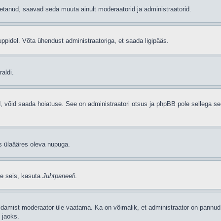
etanud, saavad seda muuta ainult moderaatorid ja administraatorid.
ppidel. Võta ühendust administraatoriga, et saada ligipääs.
aldi.
ud, võid saada hoiatuse. See on administraatori otsus ja phpBB pole sellega se
as ülaääres oleva nupuga.
se seis, kasuta
Juhtpaneel
i.
ldamist moderaator üle vaatama. Ka on võimalik, et administraator on pannud 
 jaoks.