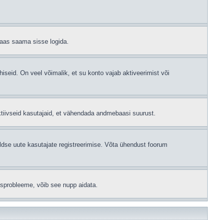
 taas saama sisse logida.
hiseid. On veel võimalik, et su konto vajab aktiveerimist või
ktiivseid kasutajaid, et vähendada andmebaasi suurust.
ldse uute kasutajate registreerimise. Võta ühendust foorum
isprobleeme, võib see nupp aidata.