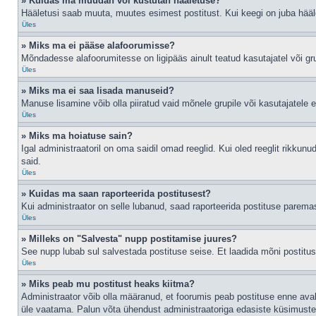
» Kuidas ma muudan või kustutan hääletuse?
Hääletusi saab muuta, muutes esimest postitust. Kui keegi on juba hääl
Üles
» Miks ma ei pääse alafoorumisse?
Mõndadesse alafoorumitesse on ligipääs ainult teatud kasutajatel või gru
Üles
» Miks ma ei saa lisada manuseid?
Manuse lisamine võib olla piiratud vaid mõnele grupile või kasutajatele er
Üles
» Miks ma hoiatuse sain?
Igal administraatoril on oma saidil omad reeglid. Kui oled reeglit rikkun
said.
Üles
» Kuidas ma saan raporteerida postitusest?
Kui administraator on selle lubanud, saad raporteerida postituse parem
Üles
» Milleks on "Salvesta" nupp postitamise juures?
See nupp lubab sul salvestada postituse seise. Et laadida mõni postitu
Üles
» Miks peab mu postitust heaks kiitma?
Administraator võib olla määranud, et foorumis peab postituse enne ava
üle vaatama. Palun võta ühendust administraatoriga edasiste küsimuste