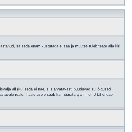
astanud, sa seda enam kustutada ei saa ja muutes tuleb teate alla kiri
svälja all (kui seda ei näe, siis arvatavasti puuduvad sul õigused
astavale reale. Hääletusele saab ka määrata ajalimiidi, 0 tähendab