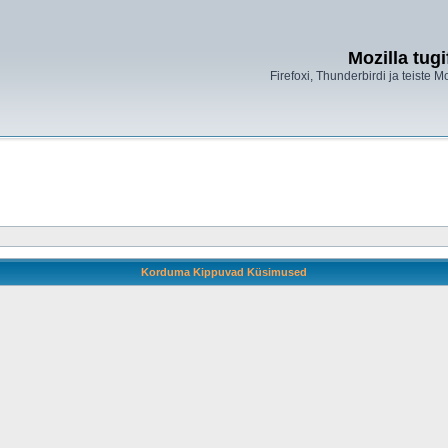
Mozilla tug
Firefoxi, Thunderbirdi ja teiste M
Korduma Kippuvad Küsimused