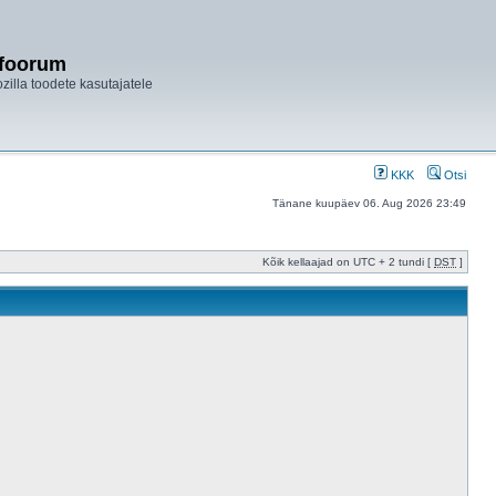
ifoorum
ozilla toodete kasutajatele
KKK
Otsi
Tänane kuupäev 06. Aug 2026 23:49
Kõik kellaajad on UTC + 2 tundi [
DST
]