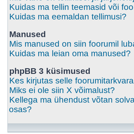
Kuidas ma tellin teemasid või fo
Kuidas ma eemaldan tellimusi?
Manused
Mis manused on siin foorumil lu
Kuidas ma leian oma manused?
phpBB 3 küsimused
Kes kirjutas selle foorumitarkvar
Miks ei ole siin X võimalust?
Kellega ma ühendust võtan solvava
osas?