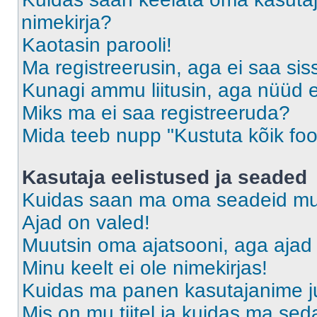
nimekirja?
Kaotasin parooli!
Ma registreerusin, aga ei saa sis
Kunagi ammu liitusin, aga nüüd 
Miks ma ei saa registreeruda?
Mida teeb nupp "Kustuta kõik fo
Kasutaja eelistused ja seaded
Kuidas saan ma oma seadeid m
Ajad on valed!
Muutsin oma ajatsooni, aga ajad 
Minu keelt ei ole nimekirjas!
Kuidas ma panen kasutajanime ju
Mis on mu tiitel ja kuidas ma s