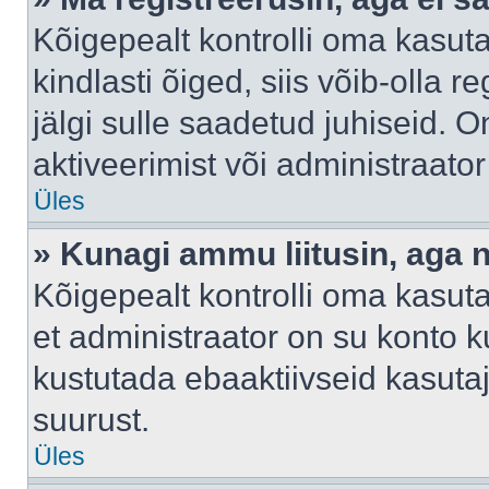
Kõigepealt kontrolli oma kasuta
kindlasti õiged, siis võib-olla 
jälgi sulle saadetud juhiseid. O
aktiveerimist või administraato
Üles
» Kunagi ammu liitusin, aga 
Kõigepealt kontrolli oma kasut
et administraator on su konto 
kustutada ebaaktiivseid kasut
suurust.
Üles