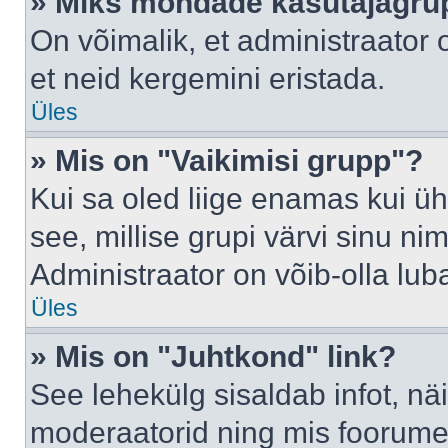
» Miks mõndade kasutajagrup
On võimalik, et administraator
et neid kergemini eristada.
Üles
» Mis on "Vaikimisi grupp"?
Kui sa oled liige enamas kui üh
see, millise grupi värvi sinu nimi 
Administraator on võib-olla lub
Üles
» Mis on "Juhtkond" link?
See lehekülg sisaldab infot, nä
moderaatorid ning mis foorume