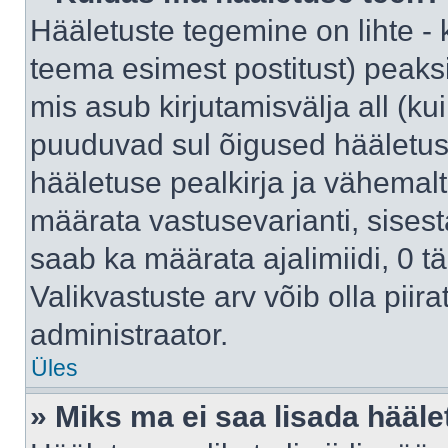
Hääletuste tegemine on lihte -
teema esimest postitust) pea
mis asub kirjutamisvälja all (kui
puuduvad sul õigused hääletus
hääletuse pealkirja ja vähemalt 
määrata vastusevarianti, sises
saab ka määrata ajalimiidi, 0 
Valikvastuste arv võib olla piir
administraator.
Üles
» Miks ma ei saa lisada hääle