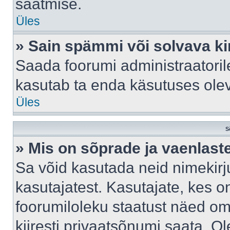
saatmise.
Üles
» Sain spämmi või solvava ki
Saada foorumi administraatorile
kasutab ta enda käsutuses ole
Üles
S
» Mis on sõprade ja vaenlast
Sa võid kasutada neid nimekir
kasutajatest. Kasutajate, kes o
foorumiloleku staatust näed om
kiiresti privaatsõnumi saata. Ol