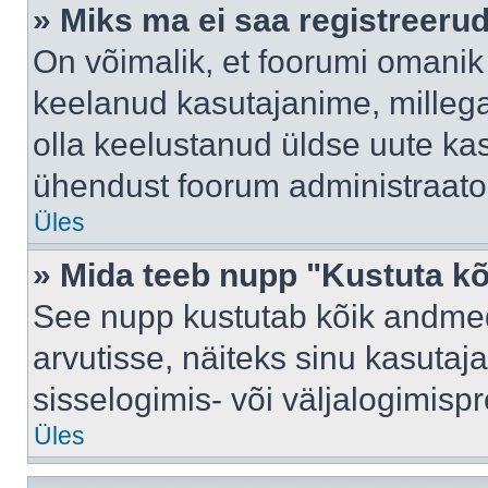
» Miks ma ei saa registreeru
On võimalik, et foorumi omanik
keelanud kasutajanime, millega
olla keelustanud üldse uute kas
ühendust foorum administraator
Üles
» Mida teeb nupp "Kustuta k
See nupp kustutab kõik andme
arvutisse, näiteks sinu kasutaja
sisselogimis- või väljalogimisp
Üles