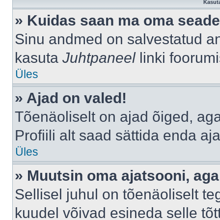
Kasuta
» Kuidas saan ma oma seade
Sinu andmed on salvestatud a
kasuta
Juhtpaneel
linki foorumi
Üles
» Ajad on valed!
Tõenäoliselt on ajad õiged, aga 
Profiili alt saad sättida enda aj
Üles
» Muutsin oma ajatsooni, aga 
Sellisel juhul on tõenäoliselt 
kuudel võivad esineda selle tõt