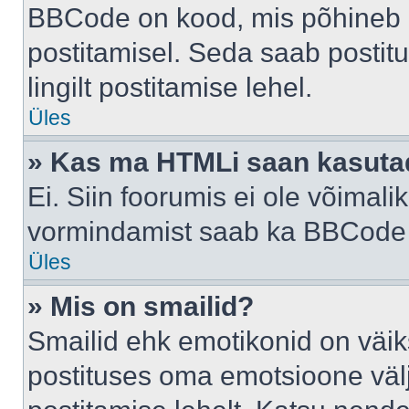
BBCode on kood, mis põhineb 
postitamisel. Seda saab postit
lingilt postitamise lehel.
Üles
» Kas ma HTMLi saan kasuta
Ei. Siin foorumis ei ole võima
vormindamist saab ka BBCode a
Üles
» Mis on smailid?
Smailid ehk emotikonid on väik
postituses oma emotsioone väl