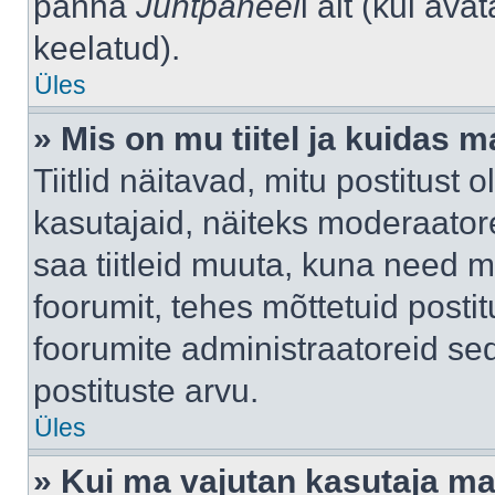
panna
Juhtpaneel
i alt (kui av
keelatud).
Üles
» Mis on mu tiitel ja kuidas
Tiitlid näitavad, mitu postitust 
kasutajaid, näiteks moderaatore
saa tiitleid muuta, kuna need m
foorumit, tehes mõttetuid postit
foorumite administraatoreid s
postituste arvu.
Üles
» Kui ma vajutan kasutaja mail