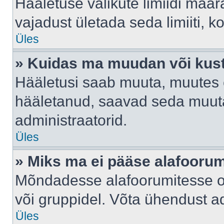
Hääletuse valikute limiidi määr
vajadust ületada seda limiiti, 
Üles
» Kuidas ma muudan või kust
Hääletusi saab muuta, muutes e
hääletanud, saavad seda muuta
administraatorid.
Üles
» Miks ma ei pääse alafooru
Mõndadesse alafoorumitesse on 
või gruppidel. Võta ühendust ad
Üles