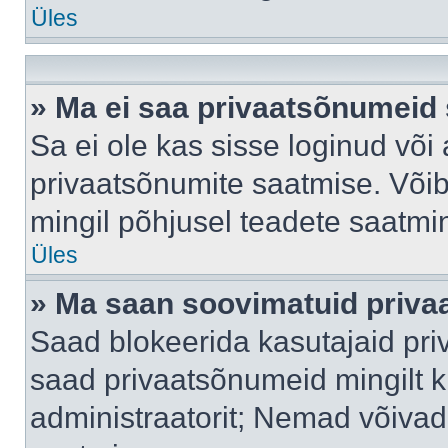
Üles
» Ma ei saa privaatsõnumeid 
Sa ei ole kas sisse loginud või
privaatsõnumite saatmise. Võib k
mingil põhjusel teadete saatmi
Üles
» Ma saan soovimatuid priva
Saad blokeerida kasutajaid pri
saad privaatsõnumeid mingilt kin
administraatorit; Nemad võivad 