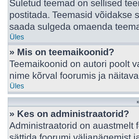
Suletud teemad on sellised te
postitada. Teemasid võidakse s
saada sulgeda omaenda teemasi
Üles
» Mis on teemaikoonid?
Teemaikoonid on autori poolt v
nime kõrval foorumis ja näitav
Üles
K
» Kes on administraatorid?
Administraatorid on auastmelt
sättida foorumi väljanägemist 