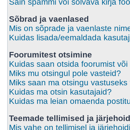
Sain spämmi või solvava kirja fo
Sõbrad ja vaenlased
Mis on sõprade ja vaenlaste nime
Kuidas lisada/eemaldada kasutaja
Foorumitest otsimine
Kuidas saan otsida foorumist või
Miks mu otsingul pole vasteid?
Miks saan ma otsingu vastuseks 
Kuidas ma otsin kasutajaid?
Kuidas ma leian omaenda postit
Teemade tellimised ja järjehoi
Mis vahe on tellimisel ja järjehoid