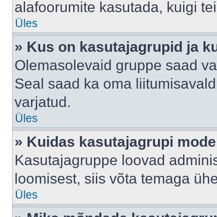
alafoorumite kasutada, kuigi te
Üles
» Kus on kasutajagrupid ja k
Olemasolevaid gruppe saad va
Seal saad ka oma liitumisavald
varjatud.
Üles
» Kuidas kasutajagrupi mode
Kasutajagruppe loovad administ
loomisest, siis võta temaga üh
Üles