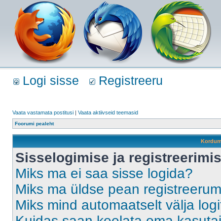
Logi sisse
Registreeru
Vaata vastamata postitusi
|
Vaata aktiivseid teemasid
Foorumi pealeht
Kordum
Sisselogimise ja registreerim
Miks ma ei saa sisse logida?
Miks ma üldse pean registreeru
Miks mind automaatselt välja log
Kuidas saan keelata oma kasutaja