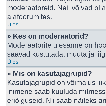
moderaatoreid. Neil võivad oll
alafoorumites.
Üles
» Kes on moderaatorid?
Moderaatorite ülesanne on hool
saavad kustutada, muuta ja lii
Üles
» Mis on kasutajagrupid?
Kasutajagrupid on võimalus li
inimene saab kuuluda mitmesse
eriõiguseid. Nii saab näiteks 