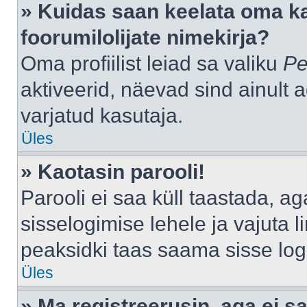
» Kuidas saan keelata oma k
foorumilolijate nimekirja?
Oma profiilist leiad sa valiku
Pe
aktiveerid, näevad sind ainult a
varjatud kasutaja.
Üles
» Kaotasin parooli!
Parooli ei saa küll taastada, a
sisselogimise lehele ja vajuta l
peaksidki taas saama sisse log
Üles
» Ma registreerusin, aga ei sa