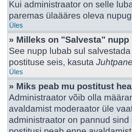
Kui administraator on selle lub
paremas ülaääres oleva nupug
Üles
» Milleks on "Salvesta" nupp
See nupp lubab sul salvestada 
postituse seis, kasuta
Juhtpane
Üles
» Miks peab mu postitust hea
Administraator võib olla määra
avaldamist moderaator üle vaat
administraator on pannud sind s
postitusi peab enne avaldamis