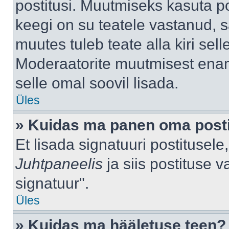
postitusi. Muutmiseks kasuta po
keegi on su teatele vastanud, 
muutes tuleb teate alla kiri sell
Moderaatorite muutmisest enama
selle omal soovil lisada.
Üles
» Kuidas ma panen oma posti
Et lisada signatuuri postitusel
Juhtpaneelis
ja siis postituse 
signatuur".
Üles
» Kuidas ma hääletuse teen?