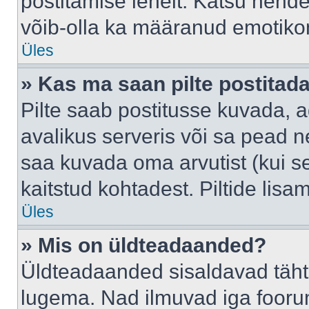
postitamise lehelt. Katsu nende
võib-olla ka määranud emotikoni
Üles
» Kas ma saan pilte postitad
Pilte saab postitusse kuvada,
avalikus serveris või sa pead n
saa kuvada oma arvutist (kui se
kaitstud kohtadest. Piltide lis
Üles
» Mis on üldteadaanded?
Üldteadaanded sisaldavad tähts
lugema. Nad ilmuvad iga foorum