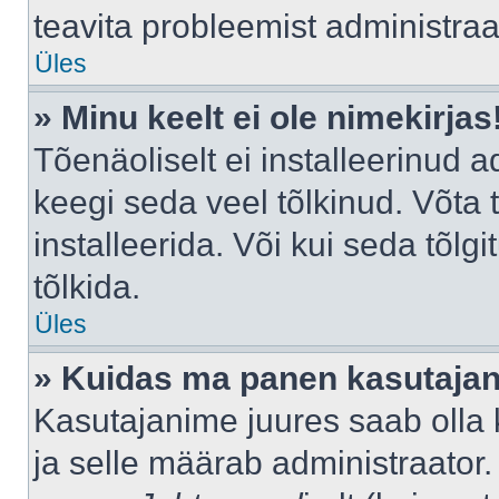
teavita probleemist administraat
Üles
» Minu keelt ei ole nimekirjas
Tõenäoliselt ei installeerinud a
keegi seda veel tõlkinud. Võta
installeerida. Või kui seda tõlgi
tõlkida.
Üles
» Kuidas ma panen kasutajan
Kasutajanime juures saab olla k
ja selle määrab administraator.