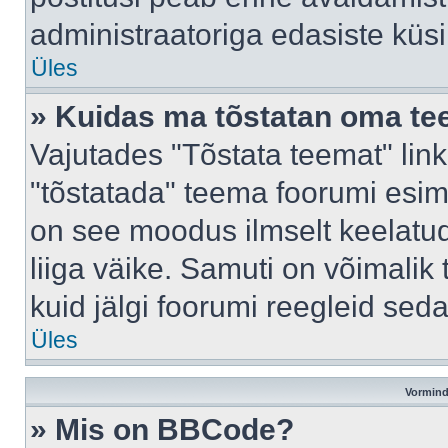
administraatoriga edasiste küs
Üles
» Kuidas ma tõstatan oma t
Vajutades "Tõstata teemat" lin
"tõstatada" teema foorumi esime
on see moodus ilmselt keelatud 
liiga väike. Samuti on võimalik 
kuid jälgi foorumi reegleid seda
Üles
Vormind
» Mis on BBCode?