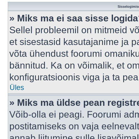
Sisselogimis
» Miks ma ei saa sisse logid
Sellel probleemil on mitmeid võ
et sisestasid kasutajanime ja pa
võta ühendust foorumi omaniku
bännitud. Ka on võimalik, et o
konfiguratsioonis viga ja ta pe
Üles
» Miks ma üldse pean regist
Võib-olla ei peagi. Foorumi adm
postitamiseks on vaja eelnevalt 
annab liitumine sulle lisavõimal