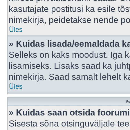
kasutajate postitusi ka esile tõ
nimekirja, peidetakse nende po
Üles
» Kuidas lisada/eemaldada ka
Selleks on kaks moodust. Iga kas
lisamiseks. Lisaks saad ka juh
nimekirja. Saad samalt lehelt 
Üles
Fo
» Kuidas saan otsida foorumi
Sisesta sõna otsinguväljale tee