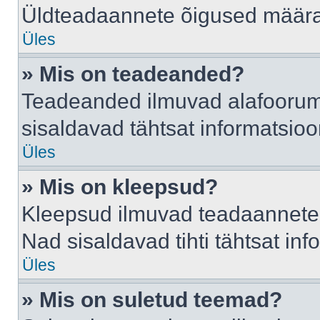
Üldteadaannete õigused määrab
Üles
» Mis on teadeanded?
Teadeanded ilmuvad alafoorumis
sisaldavad tähtsat informatsio
Üles
» Mis on kleepsud?
Kleepsud ilmuvad teadaannete a
Nad sisaldavad tihti tähtsat in
Üles
» Mis on suletud teemad?