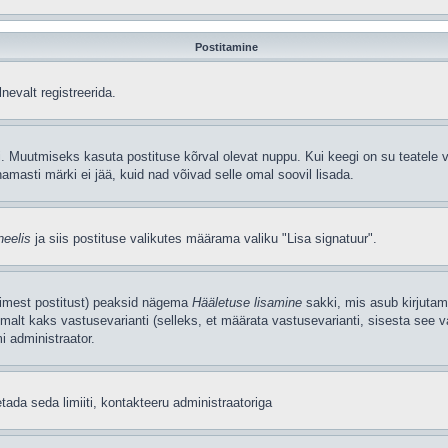
Postitamine
nevalt registreerida.
. Muutmiseks kasuta postituse kõrval olevat nuppu. Kui keegi on su teatele v
amasti märki ei jää, kuid nad võivad selle omal soovil lisada.
neelis
ja siis postituse valikutes määrama valiku "Lisa signatuur".
simest postitust) peaksid nägema
Hääletuse lisamine
sakki, mis asub kirjutami
alt kaks vastusevarianti (selleks, et määrata vastusevarianti, sisesta see v
i administraator.
tada seda limiiti, kontakteeru administraatoriga