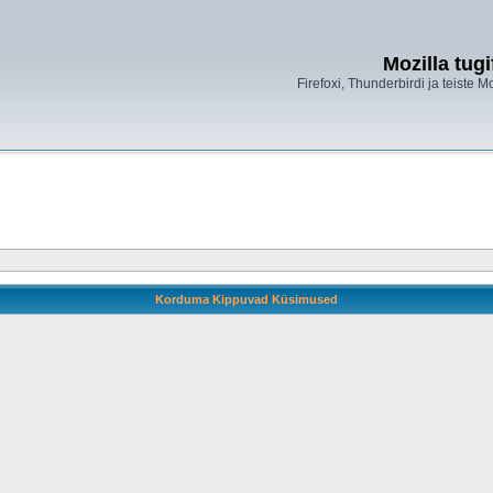
Mozilla tug
Firefoxi, Thunderbirdi ja teiste M
Korduma Kippuvad Küsimused