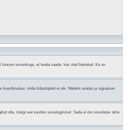
ust foorumi omanikuga, et teada saada, kas oled bännitud. Ka on
 lisavõimalusi, mida külastajatel ei ole. Näiteks avatari ja signatuuri
gitud olla, märgi see kastike sisselogimisel. Seda ei ole soovitatav teha