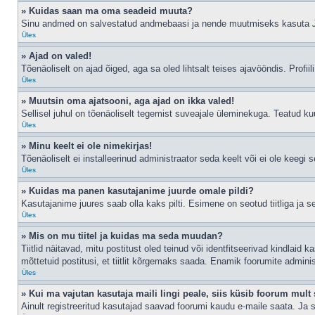
» Kuidas saan ma oma seadeid muuta?
Sinu andmed on salvestatud andmebaasi ja nende muutmiseks kasuta
Üles
» Ajad on valed!
Tõenäoliselt on ajad õiged, aga sa oled lihtsalt teises ajavööndis. Profiil
Üles
» Muutsin oma ajatsooni, aga ajad on ikka valed!
Sellisel juhul on tõenäoliselt tegemist suveajale üleminekuga. Teatud kuu
Üles
» Minu keelt ei ole nimekirjas!
Tõenäoliselt ei installeerinud administraator seda keelt või ei ole keegi 
Üles
» Kuidas ma panen kasutajanime juurde omale pildi?
Kasutajanime juures saab olla kaks pilti. Esimene on seotud tiitliga ja 
Üles
» Mis on mu tiitel ja kuidas ma seda muudan?
Tiitlid näitavad, mitu postitust oled teinud või identfitseerivad kindlaid
mõttetuid postitusi, et tiitlit kõrgemaks saada. Enamik foorumite admini
Üles
» Kui ma vajutan kasutaja maili lingi peale, siis küsib foorum mult 
Ainult registreeritud kasutajad saavad foorumi kaudu e-maile saata. Ja s