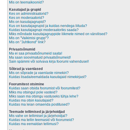
Mis on teemaikoonid?
Kasutajad ja grupid
Kes on administraatorid?
Kes on moderaatorid?
Mis on kasutajagrupid?
Kus on kasutajagrupid ja kuidas nendega liituda?
Kuidas kasutajagrupi moderaatoriks saada?
Miks mõndade kasutajagruppide liikmete nimed on värvilised?
Mis on "Vaikimisi grupp"?
Mis on "Juhtkond" link?
Privaatsõnumid
Ma ei saa privaatsõnumeid saata!
Ma saan soovimatuid privaatsõnumeid!
Sain spämmi või solvava kirja foorumi vahendusel!
Sõbrad ja vaenlased
Mis on sõprade ja vaenlaste nimekiri?
Kuidas lisada/eemaldada kasutajaid nimekirjast?
Foorumitest otsimine
Kuidas saan otsida foorumist või foorumitest?
Miks mu otsingul pole vasteid?
Miks saan ma otsingu vastuseks tühja lehe?
Kuidas ma otsin kasutajaid?
Kuidas ma leian omaenda postitused?
Teemade tellimised ja järjehoidjad
Mis vahe on tellimisel ja järjehoidjal?
Kuidas ma tellin teemasid või foorumeid?
Kuidas ma eemaldan tellimusi?