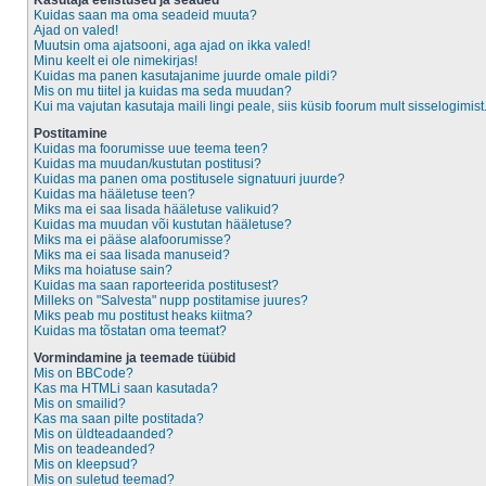
Kasutaja eelistused ja seaded
Kuidas saan ma oma seadeid muuta?
Ajad on valed!
Muutsin oma ajatsooni, aga ajad on ikka valed!
Minu keelt ei ole nimekirjas!
Kuidas ma panen kasutajanime juurde omale pildi?
Mis on mu tiitel ja kuidas ma seda muudan?
Kui ma vajutan kasutaja maili lingi peale, siis küsib foorum mult sisselogimist
Postitamine
Kuidas ma foorumisse uue teema teen?
Kuidas ma muudan/kustutan postitusi?
Kuidas ma panen oma postitusele signatuuri juurde?
Kuidas ma hääletuse teen?
Miks ma ei saa lisada hääletuse valikuid?
Kuidas ma muudan või kustutan hääletuse?
Miks ma ei pääse alafoorumisse?
Miks ma ei saa lisada manuseid?
Miks ma hoiatuse sain?
Kuidas ma saan raporteerida postitusest?
Milleks on "Salvesta" nupp postitamise juures?
Miks peab mu postitust heaks kiitma?
Kuidas ma tõstatan oma teemat?
Vormindamine ja teemade tüübid
Mis on BBCode?
Kas ma HTMLi saan kasutada?
Mis on smailid?
Kas ma saan pilte postitada?
Mis on üldteadaanded?
Mis on teadeanded?
Mis on kleepsud?
Mis on suletud teemad?