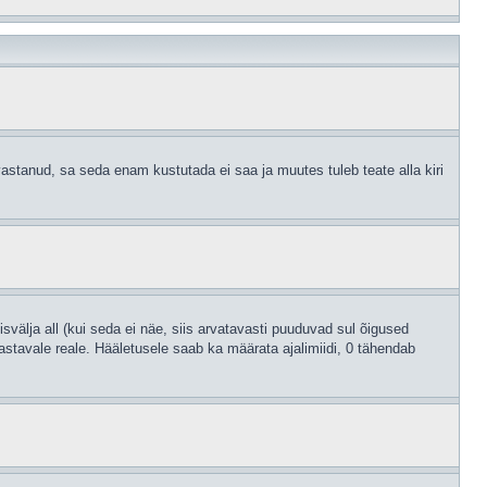
astanud, sa seda enam kustutada ei saa ja muutes tuleb teate alla kiri
svälja all (kui seda ei näe, siis arvatavasti puuduvad sul õigused
astavale reale. Hääletusele saab ka määrata ajalimiidi, 0 tähendab