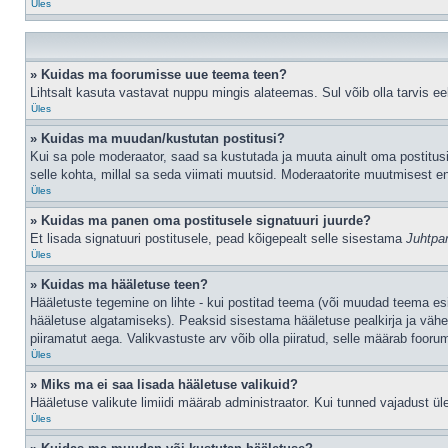
Üles
» Kuidas ma foorumisse uue teema teen?
Lihtsalt kasuta vastavat nuppu mingis alateemas. Sul võib olla tarvis eel
Üles
» Kuidas ma muudan/kustutan postitusi?
Kui sa pole moderaator, saad sa kustutada ja muuta ainult oma postitusi
selle kohta, millal sa seda viimati muutsid. Moderaatorite muutmisest en
Üles
» Kuidas ma panen oma postitusele signatuuri juurde?
Et lisada signatuuri postitusele, pead kõigepealt selle sisestama
Juhtpa
Üles
» Kuidas ma hääletuse teen?
Hääletuste tegemine on lihte - kui postitad teema (või muudad teema e
hääletuse algatamiseks). Peaksid sisestama hääletuse pealkirja ja vähem
piiramatut aega. Valikvastuste arv võib olla piiratud, selle määrab foorum
Üles
» Miks ma ei saa lisada hääletuse valikuid?
Hääletuse valikute limiidi määrab administraator. Kui tunned vajadust üle
Üles