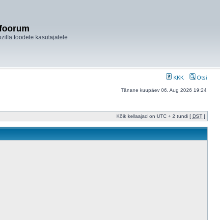
ifoorum
ozilla toodete kasutajatele
KKK
Otsi
Tänane kuupäev 06. Aug 2026 19:24
Kõik kellaajad on UTC + 2 tundi [
DST
]