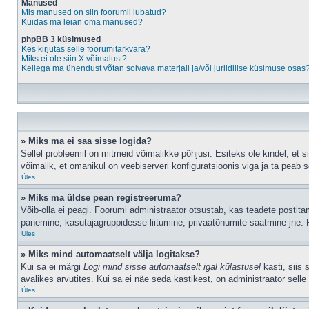
Manused
Mis manused on siin foorumil lubatud?
Kuidas ma leian oma manused?
phpBB 3 küsimused
Kes kirjutas selle foorumitarkvara?
Miks ei ole siin X võimalust?
Kellega ma ühendust võtan solvava materjali ja/või juriidilise küsimuse osas
» Miks ma ei saa sisse logida?
Sellel probleemil on mitmeid võimalikke põhjusi. Esiteks ole kindel, et 
võimalik, et omanikul on veebiserveri konfiguratsioonis viga ja ta peab 
Üles
» Miks ma üldse pean registreeruma?
Võib-olla ei peagi. Foorumi administraator otsustab, kas teadete postitami
panemine, kasutajagruppidesse liitumine, privaatõnumite saatmine jne. R
Üles
» Miks mind automaatselt välja logitakse?
Kui sa ei märgi
Logi mind sisse automaatselt igal külastusel
kasti, siis 
avalikes arvutites. Kui sa ei näe seda kastikest, on administraator selle
Üles