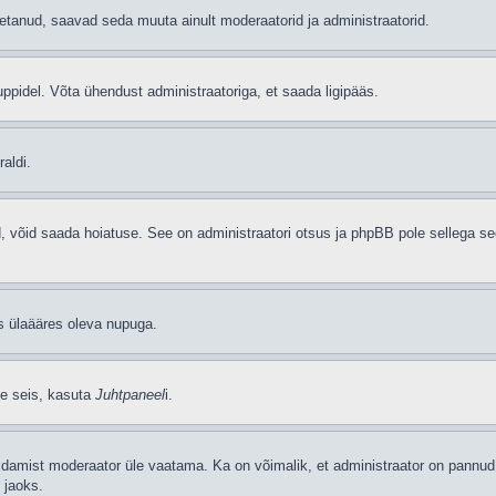
etanud, saavad seda muuta ainult moderaatorid ja administraatorid.
ppidel. Võta ühendust administraatoriga, et saada ligipääs.
aldi.
ud, võid saada hoiatuse. See on administraatori otsus ja phpBB pole sellega se
as ülaääres oleva nupuga.
se seis, kasuta
Juhtpaneel
i.
ldamist moderaator üle vaatama. Ka on võimalik, et administraator on pannud 
 jaoks.