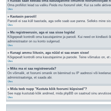
» Kuidas saan keelata oma kasutajanime ilmumist foorumilolijate n
Oma profiilist leiad sa valiku
Peida mu foorumil olek
; Kui sa selle aktiv
Üles
» Kaotasin parooli!
Parooli ei saa küll taastada, aga selle saab uue panna. Selleks mine siss
Üles
» Ma registreerusin, aga ei saa sisse logida!
Kõigepealt kontrolli oma kasutajanime ja parooli. Kui need on kindlasti õ
administraator on su konto sulgenud.
Üles
» Kunagi ammu liitusin, aga nüüd ei saa enam sisse!
Kõigepealt kontrolli oma kasutajanime ja paroole. Teine võimalus on, e
Üles
» Miks ma ei saa registreeruda?
On võimalik, et foorumi omanik on bänninud su IP aadressi või keelanud
administraatoriga, et saada abi.
Üles
» Mida teeb nupp "Kustuta kõik foorumi küpsised"?
See nupp kustutab kõik andmed, mida phpBB on saatnud sinu arvutisse, n
Üles