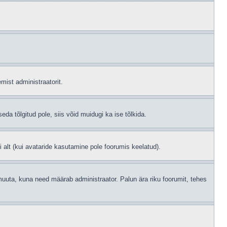
mist administraatorit.
eda tõlgitud pole, siis võid muidugi ka ise tõlkida.
i alt (kui avataride kasutamine pole foorumis keelatud).
id muuta, kuna need määrab administraator. Palun ära riku foorumit, tehes