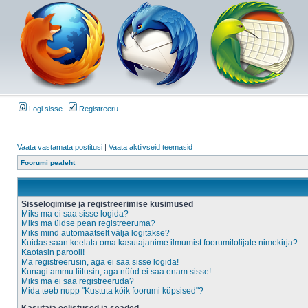
Logi sisse
Registreeru
Vaata vastamata postitusi
|
Vaata aktiivseid teemasid
Foorumi pealeht
Sisselogimise ja registreerimise küsimused
Miks ma ei saa sisse logida?
Miks ma üldse pean registreeruma?
Miks mind automaatselt välja logitakse?
Kuidas saan keelata oma kasutajanime ilmumist foorumilolijate nimekirja?
Kaotasin parooli!
Ma registreerusin, aga ei saa sisse logida!
Kunagi ammu liitusin, aga nüüd ei saa enam sisse!
Miks ma ei saa registreeruda?
Mida teeb nupp "Kustuta kõik foorumi küpsised"?