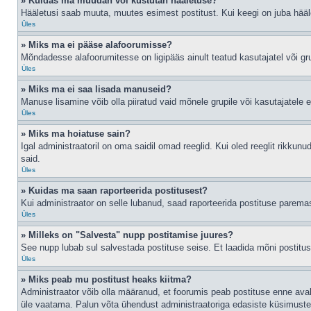
» Kuidas ma muudan või kustutan hääletuse?
Hääletusi saab muuta, muutes esimest postitust. Kui keegi on juba hääl
Üles
» Miks ma ei pääse alafoorumisse?
Mõndadesse alafoorumitesse on ligipääs ainult teatud kasutajatel või gru
Üles
» Miks ma ei saa lisada manuseid?
Manuse lisamine võib olla piiratud vaid mõnele grupile või kasutajatele er
Üles
» Miks ma hoiatuse sain?
Igal administraatoril on oma saidil omad reeglid. Kui oled reeglit rikkun
said.
Üles
» Kuidas ma saan raporteerida postitusest?
Kui administraator on selle lubanud, saad raporteerida postituse parem
Üles
» Milleks on "Salvesta" nupp postitamise juures?
See nupp lubab sul salvestada postituse seise. Et laadida mõni postitu
Üles
» Miks peab mu postitust heaks kiitma?
Administraator võib olla määranud, et foorumis peab postituse enne ava
üle vaatama. Palun võta ühendust administraatoriga edasiste küsimuste