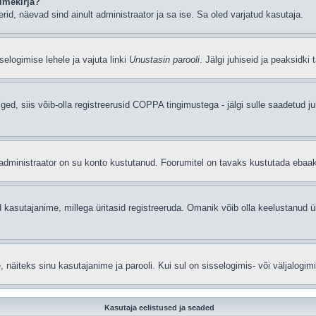
imekirja?
eerid, näevad sind ainult administraator ja sa ise. Sa oled varjatud kasutaja.
elogimise lehele ja vajuta linki
Unustasin parooli
. Jälgi juhiseid ja peaksidki
iged, siis võib-olla registreerusid COPPA tingimustega - jälgi sulle saadetud ju
t administraator on su konto kustutanud. Foorumitel on tavaks kustutada ebaa
 kasutajanime, millega üritasid registreeruda. Omanik võib olla keelustanud ü
äiteks sinu kasutajanime ja parooli. Kui sul on sisselogimis- või väljalogim
Kasutaja eelistused ja seaded