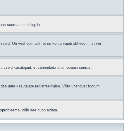
 taas saama sisse logida.
hiseid. On veel võimalik, et su konto vajab aktiveerimist või
ktiivseid kasutajaid, et vähendada andmebaasi suurust.
ldse uute kasutajate registreerimise. Võta ühendust foorum
isprobleeme, võib see nupp aidata.