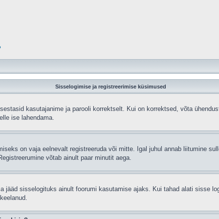
?
Sisselogimise ja registreerimise küsimused
sisestasid kasutajanime ja parooli korrektselt. Kui on korrektsed, võta ühend
selle ise lahendama.
seks on vaja eelnevalt registreeruda või mitte. Igal juhul annab liitumine sulle
egistreerumine võtab ainult paar minutit aega.
sa jääd sisselogituks ainult foorumi kasutamise ajaks. Kui tahad alati sisse lo
 keelanud.