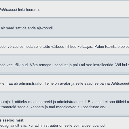
Juhtpaneel
linki foorumis.
i alt saad sättida enda ajavööndi.
del võivad esineda selle tõttu väiksed nihked kellaajas. Palun teavita problee
seda veel tõlkinud. Võta temaga ühendust ja palu tal see installeerida. Või kui s
selle määrab administraator. Teine on avatar ja selle saad ise panna
Juhtpaneel
 kasutajaid, näiteks moderaatoreid ja administraatoreid. Enamasti ei saa tiitle
straatoreid seda ei kannata ja nad madaldavad su postituste arvu.
sisselogimist.
edagi ainult siis, kui administraator on selle võimaluse lubanud.