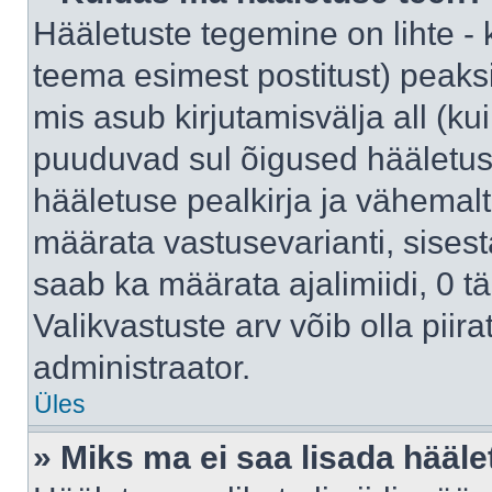
Hääletuste tegemine on lihte -
teema esimest postitust) pea
mis asub kirjutamisvälja all (kui
puuduvad sul õigused hääletus
hääletuse pealkirja ja vähemalt 
määrata vastusevarianti, sises
saab ka määrata ajalimiidi, 0 
Valikvastuste arv võib olla piir
administraator.
Üles
» Miks ma ei saa lisada hääle