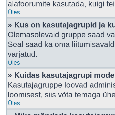
alafoorumite kasutada, kuigi te
Üles
» Kus on kasutajagrupid ja k
Olemasolevaid gruppe saad va
Seal saad ka oma liitumisavald
varjatud.
Üles
» Kuidas kasutajagrupi mode
Kasutajagruppe loovad administ
loomisest, siis võta temaga üh
Üles