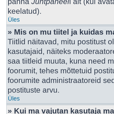
panna
Juhtpaneel
i alt (kui av
keelatud).
Üles
» Mis on mu tiitel ja kuidas
Tiitlid näitavad, mitu postitust 
kasutajaid, näiteks moderaatore
saa tiitleid muuta, kuna need m
foorumit, tehes mõttetuid postit
foorumite administraatoreid s
postituste arvu.
Üles
» Kui ma vajutan kasutaja mail