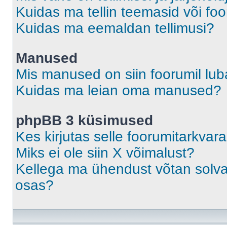
Kuidas ma tellin teemasid või fo
Kuidas ma eemaldan tellimusi?
Manused
Mis manused on siin foorumil lu
Kuidas ma leian oma manused?
phpBB 3 küsimused
Kes kirjutas selle foorumitarkvar
Miks ei ole siin X võimalust?
Kellega ma ühendust võtan solvava
osas?