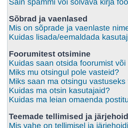
Sain spämmi või solvava kirja fo
Sõbrad ja vaenlased
Mis on sõprade ja vaenlaste nime
Kuidas lisada/eemaldada kasutaja
Foorumitest otsimine
Kuidas saan otsida foorumist või
Miks mu otsingul pole vasteid?
Miks saan ma otsingu vastuseks 
Kuidas ma otsin kasutajaid?
Kuidas ma leian omaenda postit
Teemade tellimised ja järjehoi
Mis vahe on tellimisel ja järjehoid