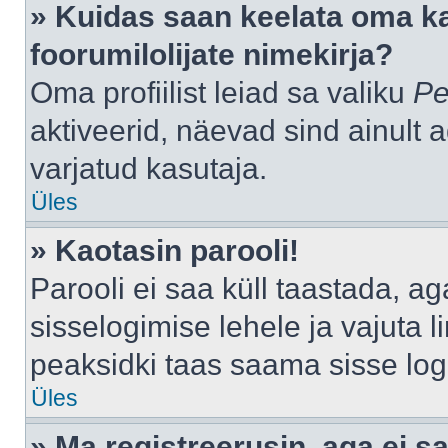
» Kuidas saan keelata oma k
foorumilolijate nimekirja?
Oma profiilist leiad sa valiku
Pe
aktiveerid, näevad sind ainult a
varjatud kasutaja.
Üles
» Kaotasin parooli!
Parooli ei saa küll taastada, a
sisselogimise lehele ja vajuta l
peaksidki taas saama sisse log
Üles
» Ma registreerusin, aga ei sa