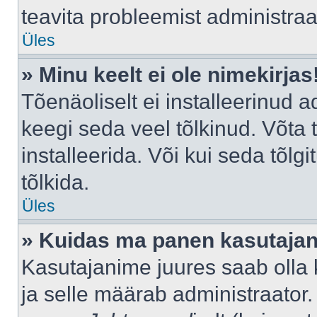
teavita probleemist administraat
Üles
» Minu keelt ei ole nimekirjas
Tõenäoliselt ei installeerinud a
keegi seda veel tõlkinud. Võta
installeerida. Või kui seda tõlgi
tõlkida.
Üles
» Kuidas ma panen kasutajan
Kasutajanime juures saab olla k
ja selle määrab administraator.