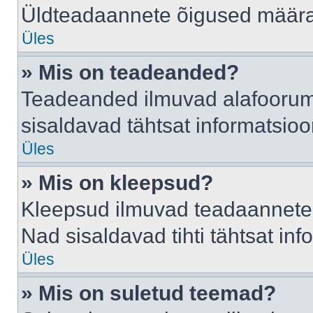
Üldteadaannete õigused määrab
Üles
» Mis on teadeanded?
Teadeanded ilmuvad alafoorumis
sisaldavad tähtsat informatsio
Üles
» Mis on kleepsud?
Kleepsud ilmuvad teadaannete a
Nad sisaldavad tihti tähtsat in
Üles
» Mis on suletud teemad?