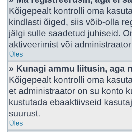
Kõigepealt kontrolli oma kasuta
kindlasti õiged, siis võib-olla 
jälgi sulle saadetud juhiseid. O
aktiveerimist või administraato
Üles
» Kunagi ammu liitusin, aga 
Kõigepealt kontrolli oma kasut
et administraator on su konto 
kustutada ebaaktiivseid kasut
suurust.
Üles