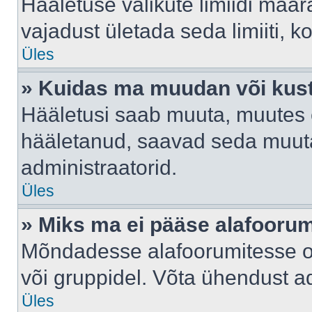
Hääletuse valikute limiidi määr
vajadust ületada seda limiiti, 
Üles
» Kuidas ma muudan või kust
Hääletusi saab muuta, muutes e
hääletanud, saavad seda muuta
administraatorid.
Üles
» Miks ma ei pääse alafooru
Mõndadesse alafoorumitesse on 
või gruppidel. Võta ühendust ad
Üles