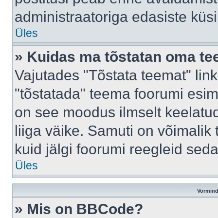
administraatoriga edasiste küs
Üles
» Kuidas ma tõstatan oma t
Vajutades "Tõstata teemat" lin
"tõstatada" teema foorumi esime
on see moodus ilmselt keelatud 
liiga väike. Samuti on võimalik 
kuid jälgi foorumi reegleid seda
Üles
Vormind
» Mis on BBCode?