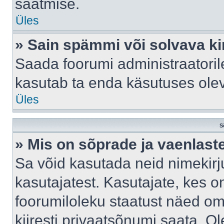
saatmise.
Üles
» Sain spämmi või solvava ki
Saada foorumi administraatorile
kasutab ta enda käsutuses ole
Üles
S
» Mis on sõprade ja vaenlast
Sa võid kasutada neid nimekir
kasutajatest. Kasutajate, kes o
foorumiloleku staatust näed om
kiiresti privaatsõnumi saata. Ol