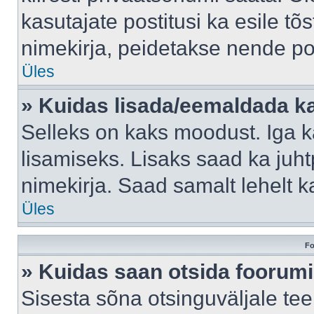
kasutajate postitusi ka esile tõ
nimekirja, peidetakse nende po
Üles
» Kuidas lisada/eemaldada ka
Selleks on kaks moodust. Iga kas
lisamiseks. Lisaks saad ka juh
nimekirja. Saad samalt lehelt 
Üles
Fo
» Kuidas saan otsida foorumi
Sisesta sõna otsinguväljale tee