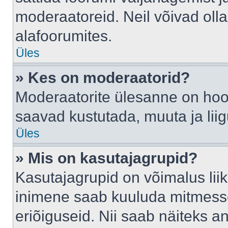
moderaatoreid. Neil võivad oll
alafoorumites.
Üles
» Kes on moderaatorid?
Moderaatorite ülesanne on hool
saavad kustutada, muuta ja lii
Üles
» Mis on kasutajagrupid?
Kasutajagrupid on võimalus li
inimene saab kuuluda mitmesse
eriõiguseid. Nii saab näiteks 