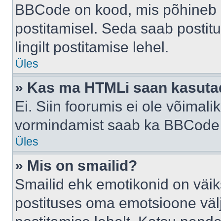
BBCode on kood, mis põhineb 
postitamisel. Seda saab postit
lingilt postitamise lehel.
Üles
» Kas ma HTMLi saan kasuta
Ei. Siin foorumis ei ole võima
vormindamist saab ka BBCode a
Üles
» Mis on smailid?
Smailid ehk emotikonid on väik
postituses oma emotsioone väl