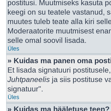
postitusi. Muutmiseks kasuta po
keegi on su teatele vastanud, 
muutes tuleb teate alla kiri sell
Moderaatorite muutmisest enama
selle omal soovil lisada.
Üles
» Kuidas ma panen oma posti
Et lisada signatuuri postitusel
Juhtpaneelis
ja siis postituse 
signatuur".
Üles
» Kuidas ma hääletuse teen?