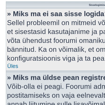
Sisselogimis
» Miks ma ei saa sisse logid
Sellel probleemil on mitmeid võ
et sisestasid kasutajanime ja pa
võta ühendust foorumi omaniku
bännitud. Ka on võimalik, et o
konfiguratsioonis viga ja ta pe
Üles
» Miks ma üldse pean regist
Võib-olla ei peagi. Foorumi adm
postitamiseks on vaja eelnevalt 
annab liitumine sulle lisavõimal