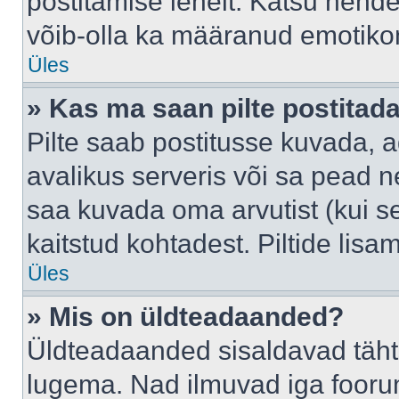
postitamise lehelt. Katsu nende
võib-olla ka määranud emotikoni
Üles
» Kas ma saan pilte postitad
Pilte saab postitusse kuvada,
avalikus serveris või sa pead n
saa kuvada oma arvutist (kui se
kaitstud kohtadest. Piltide lis
Üles
» Mis on üldteadaanded?
Üldteadaanded sisaldavad tähts
lugema. Nad ilmuvad iga foorum