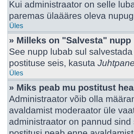
Kui administraator on selle lub
paremas ülaääres oleva nupug
Üles
» Milleks on "Salvesta" nupp
See nupp lubab sul salvestada 
postituse seis, kasuta
Juhtpane
Üles
» Miks peab mu postitust hea
Administraator võib olla määra
avaldamist moderaator üle vaat
administraator on pannud sind s
postitusi peab enne avaldamis