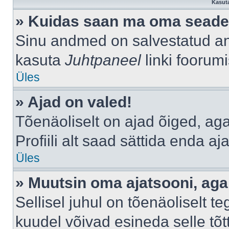
Kasuta
» Kuidas saan ma oma seade
Sinu andmed on salvestatud a
kasuta
Juhtpaneel
linki foorumi
Üles
» Ajad on valed!
Tõenäoliselt on ajad õiged, aga 
Profiili alt saad sättida enda aj
Üles
» Muutsin oma ajatsooni, aga 
Sellisel juhul on tõenäoliselt 
kuudel võivad esineda selle tõt