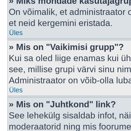
» Miks mõndade kasutajagrup
On võimalik, et administraator
et neid kergemini eristada.
Üles
» Mis on "Vaikimisi grupp"?
Kui sa oled liige enamas kui üh
see, millise grupi värvi sinu nimi 
Administraator on võib-olla lub
Üles
» Mis on "Juhtkond" link?
See lehekülg sisaldab infot, nä
moderaatorid ning mis foorume