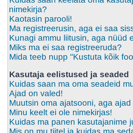
nimekirja?
Kaotasin parooli!
Ma registreerusin, aga ei saa sis
Kunagi ammu liitusin, aga nüüd 
Miks ma ei saa registreeruda?
Mida teeb nupp "Kustuta kõik fo
Kasutaja eelistused ja seaded
Kuidas saan ma oma seadeid m
Ajad on valed!
Muutsin oma ajatsooni, aga ajad 
Minu keelt ei ole nimekirjas!
Kuidas ma panen kasutajanime ju
Mis on mu tiitel ja kuidas ma s