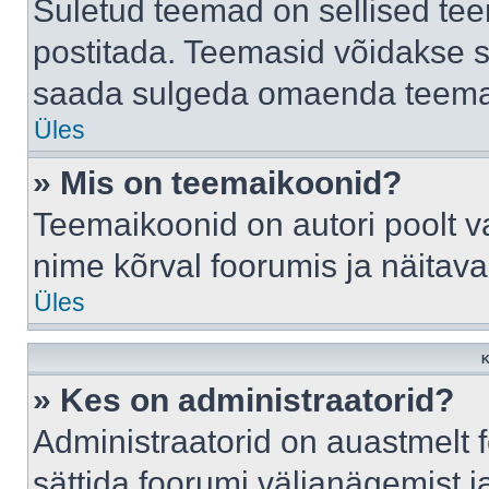
Suletud teemad on sellised te
postitada. Teemasid võidakse s
saada sulgeda omaenda teemasi
Üles
» Mis on teemaikoonid?
Teemaikoonid on autori poolt v
nime kõrval foorumis ja näitav
Üles
K
» Kes on administraatorid?
Administraatorid on auastmelt
sättida foorumi väljanägemist 