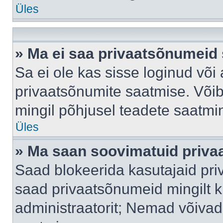
Üles
» Ma ei saa privaatsõnumeid 
Sa ei ole kas sisse loginud või
privaatsõnumite saatmise. Võib k
mingil põhjusel teadete saatmi
Üles
» Ma saan soovimatuid priva
Saad blokeerida kasutajaid pri
saad privaatsõnumeid mingilt kin
administraatorit; Nemad võivad 