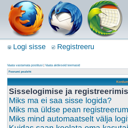
Logi sisse
Registreeru
Vaata vastamata postitusi
|
Vaata aktiivseid teemasid
Foorumi pealeht
Kordum
Sisselogimise ja registreerim
Miks ma ei saa sisse logida?
Miks ma üldse pean registreeru
Miks mind automaatselt välja log
Kuidas saan keelata oma kasutaja