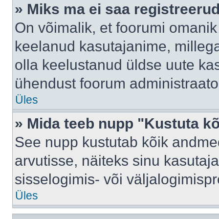
» Miks ma ei saa registreeru
On võimalik, et foorumi omanik
keelanud kasutajanime, millega
olla keelustanud üldse uute kas
ühendust foorum administraator
Üles
» Mida teeb nupp "Kustuta k
See nupp kustutab kõik andme
arvutisse, näiteks sinu kasutaja
sisselogimis- või väljalogimisp
Üles