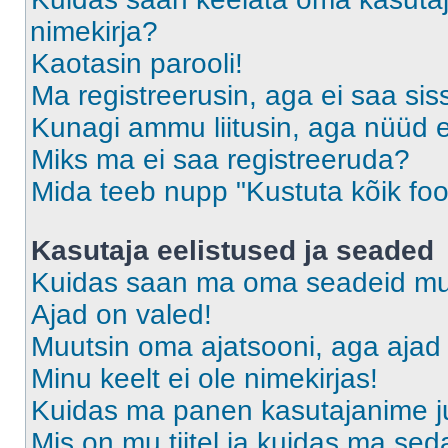
nimekirja?
Kaotasin parooli!
Ma registreerusin, aga ei saa sis
Kunagi ammu liitusin, aga nüüd 
Miks ma ei saa registreeruda?
Mida teeb nupp "Kustuta kõik fo
Kasutaja eelistused ja seaded
Kuidas saan ma oma seadeid m
Ajad on valed!
Muutsin oma ajatsooni, aga ajad 
Minu keelt ei ole nimekirjas!
Kuidas ma panen kasutajanime ju
Mis on mu tiitel ja kuidas ma s