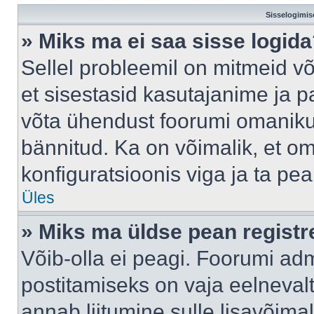
Sisselogimis
» Miks ma ei saa sisse logid
Sellel probleemil on mitmeid võ
et sisestasid kasutajanime ja pa
võta ühendust foorumi omaniku
bännitud. Ka on võimalik, et o
konfiguratsioonis viga ja ta pe
Üles
» Miks ma üldse pean regist
Võib-olla ei peagi. Foorumi adm
postitamiseks on vaja eelnevalt 
annab liitumine sulle lisavõimal