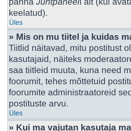
panna
Juhtpaneel
i alt (kui av
keelatud).
Üles
» Mis on mu tiitel ja kuidas
Tiitlid näitavad, mitu postitust 
kasutajaid, näiteks moderaatore
saa tiitleid muuta, kuna need m
foorumit, tehes mõttetuid postit
foorumite administraatoreid s
postituste arvu.
Üles
» Kui ma vajutan kasutaja mail