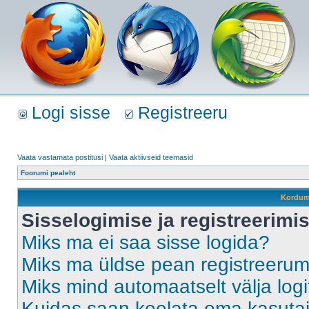
Logi sisse
Registreeru
Vaata vastamata postitusi
|
Vaata aktiivseid teemasid
Foorumi pealeht
Kordum
Sisselogimise ja registreerim
Miks ma ei saa sisse logida?
Miks ma üldse pean registreeru
Miks mind automaatselt välja log
Kuidas saan keelata oma kasutaja