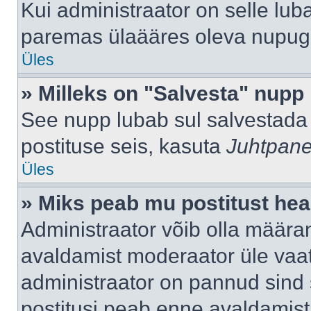
Kui administraator on selle lub
paremas ülaääres oleva nupug
Üles
» Milleks on "Salvesta" nupp
See nupp lubab sul salvestada 
postituse seis, kasuta
Juhtpane
Üles
» Miks peab mu postitust hea
Administraator võib olla määra
avaldamist moderaator üle vaat
administraator on pannud sind s
postitusi peab enne avaldamis