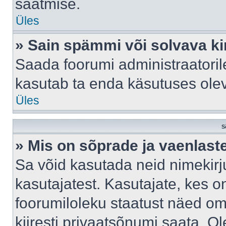
saatmise.
Üles
» Sain spämmi või solvava ki
Saada foorumi administraatorile
kasutab ta enda käsutuses ole
Üles
S
» Mis on sõprade ja vaenlast
Sa võid kasutada neid nimekir
kasutajatest. Kasutajate, kes o
foorumiloleku staatust näed om
kiiresti privaatsõnumi saata. Ol