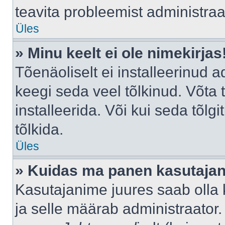
teavita probleemist administraat
Üles
» Minu keelt ei ole nimekirjas
Tõenäoliselt ei installeerinud a
keegi seda veel tõlkinud. Võta
installeerida. Või kui seda tõlgi
tõlkida.
Üles
» Kuidas ma panen kasutajan
Kasutajanime juures saab olla k
ja selle määrab administraator.