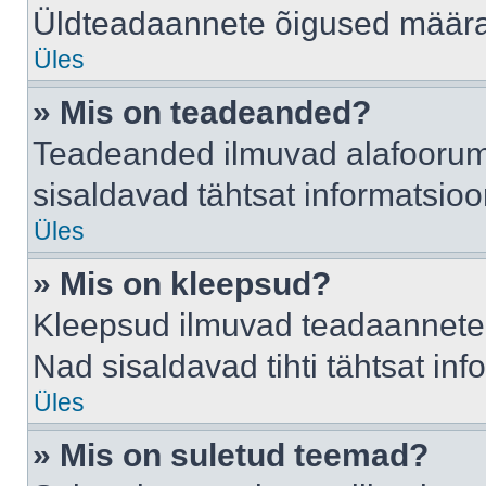
Üldteadaannete õigused määrab
Üles
» Mis on teadeanded?
Teadeanded ilmuvad alafoorumis
sisaldavad tähtsat informatsio
Üles
» Mis on kleepsud?
Kleepsud ilmuvad teadaannete a
Nad sisaldavad tihti tähtsat in
Üles
» Mis on suletud teemad?