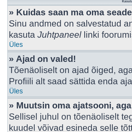
Kasuta
» Kuidas saan ma oma seade
Sinu andmed on salvestatud a
kasuta
Juhtpaneel
linki foorumi
Üles
» Ajad on valed!
Tõenäoliselt on ajad õiged, aga 
Profiili alt saad sättida enda aj
Üles
» Muutsin oma ajatsooni, aga 
Sellisel juhul on tõenäoliselt 
kuudel võivad esineda selle tõt