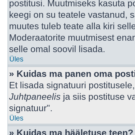
postitusi. Muutmiseks kasuta po
keegi on su teatele vastanud, 
muutes tuleb teate alla kiri sell
Moderaatorite muutmisest enama
selle omal soovil lisada.
Üles
» Kuidas ma panen oma posti
Et lisada signatuuri postitusel
Juhtpaneelis
ja siis postituse 
signatuur".
Üles
» Kuidas ma hääletuse teen?