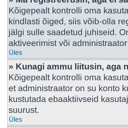
Kõigepealt kontrolli oma kasuta
kindlasti õiged, siis võib-olla 
jälgi sulle saadetud juhiseid. O
aktiveerimist või administraato
Üles
» Kunagi ammu liitusin, aga 
Kõigepealt kontrolli oma kasut
et administraator on su konto 
kustutada ebaaktiivseid kasut
suurust.
Üles