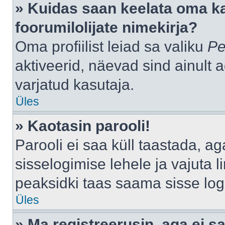
» Kuidas saan keelata oma k
foorumilolijate nimekirja?
Oma profiilist leiad sa valiku
Pe
aktiveerid, näevad sind ainult a
varjatud kasutaja.
Üles
» Kaotasin parooli!
Parooli ei saa küll taastada, a
sisselogimise lehele ja vajuta l
peaksidki taas saama sisse log
Üles
» Ma registreerusin, aga ei sa