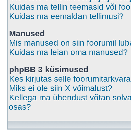
Kuidas ma tellin teemasid või fo
Kuidas ma eemaldan tellimusi?
Manused
Mis manused on siin foorumil lu
Kuidas ma leian oma manused?
phpBB 3 küsimused
Kes kirjutas selle foorumitarkvar
Miks ei ole siin X võimalust?
Kellega ma ühendust võtan solvava
osas?