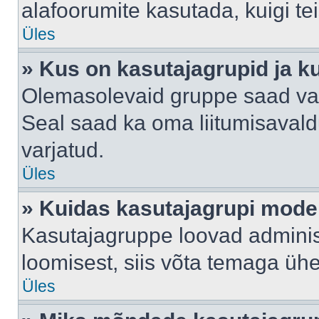
alafoorumite kasutada, kuigi te
Üles
» Kus on kasutajagrupid ja k
Olemasolevaid gruppe saad va
Seal saad ka oma liitumisavald
varjatud.
Üles
» Kuidas kasutajagrupi mode
Kasutajagruppe loovad administ
loomisest, siis võta temaga üh
Üles