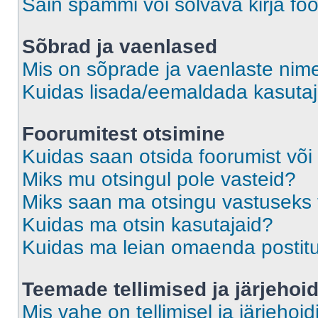
Sain spämmi või solvava kirja fo
Sõbrad ja vaenlased
Mis on sõprade ja vaenlaste nime
Kuidas lisada/eemaldada kasutaja
Foorumitest otsimine
Kuidas saan otsida foorumist või
Miks mu otsingul pole vasteid?
Miks saan ma otsingu vastuseks 
Kuidas ma otsin kasutajaid?
Kuidas ma leian omaenda postit
Teemade tellimised ja järjehoi
Mis vahe on tellimisel ja järjehoid