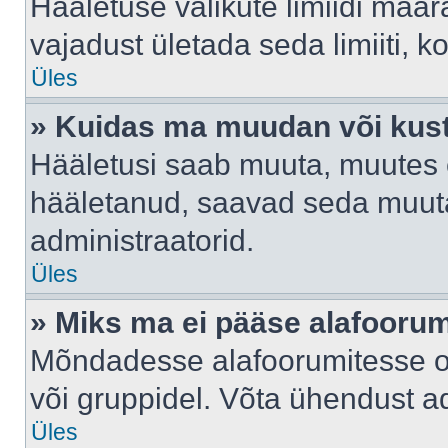
Hääletuse valikute limiidi määr
vajadust ületada seda limiiti, 
Üles
» Kuidas ma muudan või kust
Hääletusi saab muuta, muutes e
hääletanud, saavad seda muuta
administraatorid.
Üles
» Miks ma ei pääse alafooru
Mõndadesse alafoorumitesse on 
või gruppidel. Võta ühendust ad
Üles