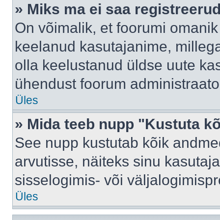
» Miks ma ei saa registreeru
On võimalik, et foorumi omanik
keelanud kasutajanime, millega
olla keelustanud üldse uute kas
ühendust foorum administraator
Üles
» Mida teeb nupp "Kustuta k
See nupp kustutab kõik andme
arvutisse, näiteks sinu kasutaja
sisselogimis- või väljalogimisp
Üles