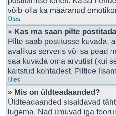
postitamise lehelt. Katsu nende
võib-olla ka määranud emotikoni
Üles
» Kas ma saan pilte postitad
Pilte saab postitusse kuvada,
avalikus serveris või sa pead n
saa kuvada oma arvutist (kui se
kaitstud kohtadest. Piltide lis
Üles
» Mis on üldteadaanded?
Üldteadaanded sisaldavad tähts
lugema. Nad ilmuvad iga foorum