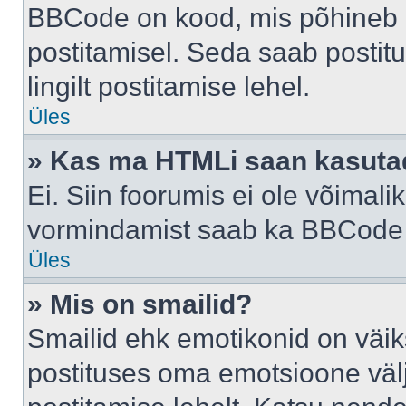
BBCode on kood, mis põhineb 
postitamisel. Seda saab postit
lingilt postitamise lehel.
Üles
» Kas ma HTMLi saan kasuta
Ei. Siin foorumis ei ole võima
vormindamist saab ka BBCode a
Üles
» Mis on smailid?
Smailid ehk emotikonid on väik
postituses oma emotsioone väl