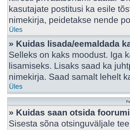
kasutajate postitusi ka esile tõ
nimekirja, peidetakse nende po
Üles
» Kuidas lisada/eemaldada ka
Selleks on kaks moodust. Iga kas
lisamiseks. Lisaks saad ka juh
nimekirja. Saad samalt lehelt 
Üles
Fo
» Kuidas saan otsida foorumi
Sisesta sõna otsinguväljale tee