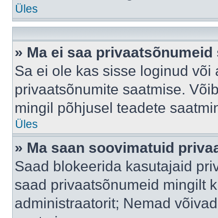
Üles
» Ma ei saa privaatsõnumeid 
Sa ei ole kas sisse loginud või
privaatsõnumite saatmise. Võib k
mingil põhjusel teadete saatmi
Üles
» Ma saan soovimatuid priva
Saad blokeerida kasutajaid pri
saad privaatsõnumeid mingilt kin
administraatorit; Nemad võivad 