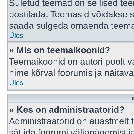
Suletud teemad on sellised te
postitada. Teemasid võidakse s
saada sulgeda omaenda teemasi
Üles
» Mis on teemaikoonid?
Teemaikoonid on autori poolt v
nime kõrval foorumis ja näitav
Üles
K
» Kes on administraatorid?
Administraatorid on auastmelt
sättida foorumi väljanägemist 