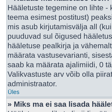
Hääletuste tegemine on lihte -
teema esimest postitust) pea
mis asub kirjutamisvälja all (kui
puuduvad sul õigused hääletus
hääletuse pealkirja ja vähemalt 
määrata vastusevarianti, sises
saab ka määrata ajalimiidi, 0 
Valikvastuste arv võib olla piir
administraator.
Üles
» Miks ma ei saa lisada hääle