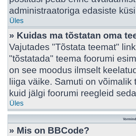
administraatoriga edasiste küs
Üles
» Kuidas ma tõstatan oma t
Vajutades "Tõstata teemat" lin
"tõstatada" teema foorumi esime
on see moodus ilmselt keelatud 
liiga väike. Samuti on võimalik 
kuid jälgi foorumi reegleid seda
Üles
Vormind
» Mis on BBCode?