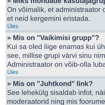
» Miks mõndade kasutajagrup
On võimalik, et administraator
et neid kergemini eristada.
Üles
» Mis on "Vaikimisi grupp"?
Kui sa oled liige enamas kui üh
see, millise grupi värvi sinu nimi 
Administraator on võib-olla lub
Üles
» Mis on "Juhtkond" link?
See lehekülg sisaldab infot, nä
moderaatorid ning mis foorume