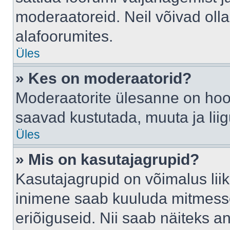
moderaatoreid. Neil võivad oll
alafoorumites.
Üles
» Kes on moderaatorid?
Moderaatorite ülesanne on hool
saavad kustutada, muuta ja lii
Üles
» Mis on kasutajagrupid?
Kasutajagrupid on võimalus li
inimene saab kuuluda mitmesse
eriõiguseid. Nii saab näiteks 