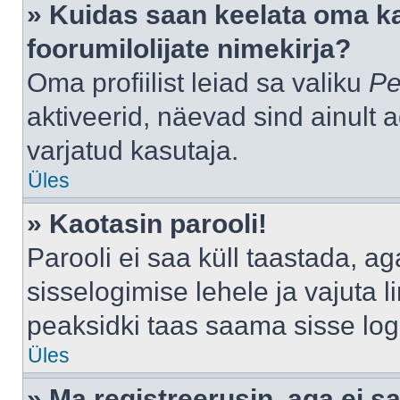
» Kuidas saan keelata oma k
foorumilolijate nimekirja?
Oma profiilist leiad sa valiku
Pe
aktiveerid, näevad sind ainult a
varjatud kasutaja.
Üles
» Kaotasin parooli!
Parooli ei saa küll taastada, a
sisselogimise lehele ja vajuta l
peaksidki taas saama sisse log
Üles
» Ma registreerusin, aga ei sa