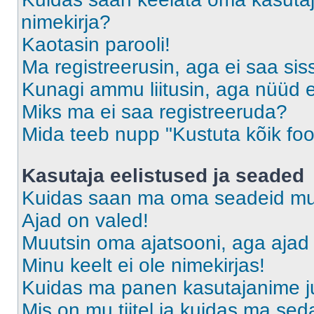
nimekirja?
Kaotasin parooli!
Ma registreerusin, aga ei saa sis
Kunagi ammu liitusin, aga nüüd 
Miks ma ei saa registreeruda?
Mida teeb nupp "Kustuta kõik fo
Kasutaja eelistused ja seaded
Kuidas saan ma oma seadeid m
Ajad on valed!
Muutsin oma ajatsooni, aga ajad 
Minu keelt ei ole nimekirjas!
Kuidas ma panen kasutajanime ju
Mis on mu tiitel ja kuidas ma s