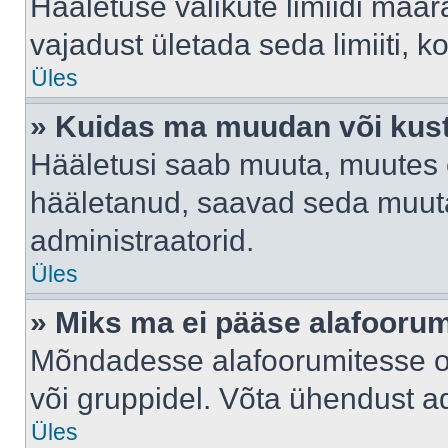
Hääletuse valikute limiidi määr
vajadust ületada seda limiiti, 
Üles
» Kuidas ma muudan või kust
Hääletusi saab muuta, muutes e
hääletanud, saavad seda muuta
administraatorid.
Üles
» Miks ma ei pääse alafooru
Mõndadesse alafoorumitesse on 
või gruppidel. Võta ühendust ad
Üles