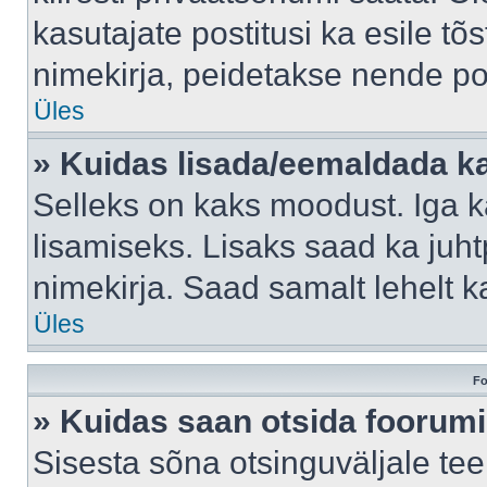
kasutajate postitusi ka esile tõ
nimekirja, peidetakse nende po
Üles
» Kuidas lisada/eemaldada ka
Selleks on kaks moodust. Iga kas
lisamiseks. Lisaks saad ka juh
nimekirja. Saad samalt lehelt 
Üles
Fo
» Kuidas saan otsida foorumi
Sisesta sõna otsinguväljale tee