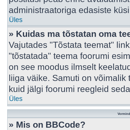
administraatoriga edasiste küs
Üles
» Kuidas ma tõstatan oma t
Vajutades "Tõstata teemat" lin
"tõstatada" teema foorumi esime
on see moodus ilmselt keelatud 
liiga väike. Samuti on võimalik 
kuid jälgi foorumi reegleid seda
Üles
Vormind
» Mis on BBCode?