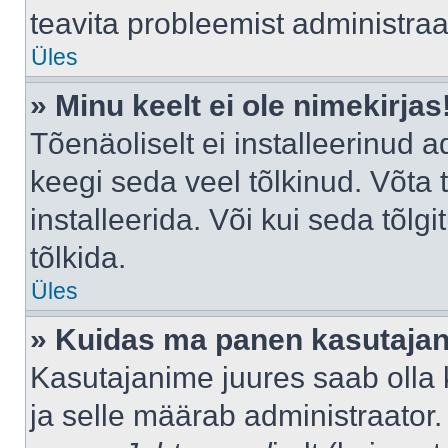
teavita probleemist administraat
Üles
» Minu keelt ei ole nimekirjas
Tõenäoliselt ei installeerinud a
keegi seda veel tõlkinud. Võta
installeerida. Või kui seda tõlgi
tõlkida.
Üles
» Kuidas ma panen kasutajan
Kasutajanime juures saab olla k
ja selle määrab administraator.