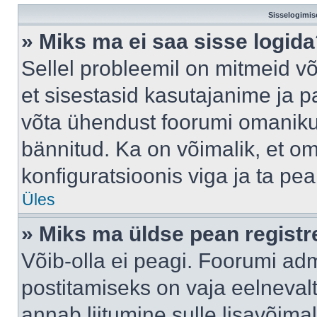
Sisselogimis
» Miks ma ei saa sisse logid
Sellel probleemil on mitmeid võ
et sisestasid kasutajanime ja pa
võta ühendust foorumi omaniku
bännitud. Ka on võimalik, et o
konfiguratsioonis viga ja ta pe
Üles
» Miks ma üldse pean regist
Võib-olla ei peagi. Foorumi adm
postitamiseks on vaja eelnevalt 
annab liitumine sulle lisavõimal