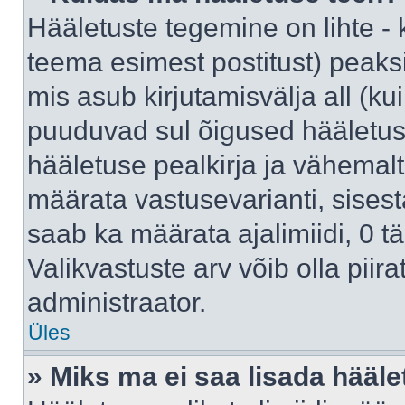
Hääletuste tegemine on lihte -
teema esimest postitust) pea
mis asub kirjutamisvälja all (kui
puuduvad sul õigused hääletus
hääletuse pealkirja ja vähemalt 
määrata vastusevarianti, sises
saab ka määrata ajalimiidi, 0 
Valikvastuste arv võib olla piir
administraator.
Üles
» Miks ma ei saa lisada hääle