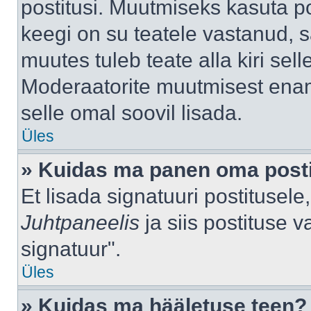
postitusi. Muutmiseks kasuta po
keegi on su teatele vastanud, 
muutes tuleb teate alla kiri sell
Moderaatorite muutmisest enama
selle omal soovil lisada.
Üles
» Kuidas ma panen oma posti
Et lisada signatuuri postitusel
Juhtpaneelis
ja siis postituse 
signatuur".
Üles
» Kuidas ma hääletuse teen?