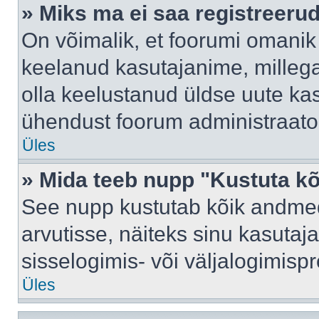
» Miks ma ei saa registreeru
On võimalik, et foorumi omanik
keelanud kasutajanime, millega
olla keelustanud üldse uute kas
ühendust foorum administraator
Üles
» Mida teeb nupp "Kustuta k
See nupp kustutab kõik andme
arvutisse, näiteks sinu kasutaja
sisselogimis- või väljalogimisp
Üles