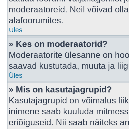
moderaatoreid. Neil võivad oll
alafoorumites.
Üles
» Kes on moderaatorid?
Moderaatorite ülesanne on hool
saavad kustutada, muuta ja lii
Üles
» Mis on kasutajagrupid?
Kasutajagrupid on võimalus li
inimene saab kuuluda mitmesse
eriõiguseid. Nii saab näiteks 