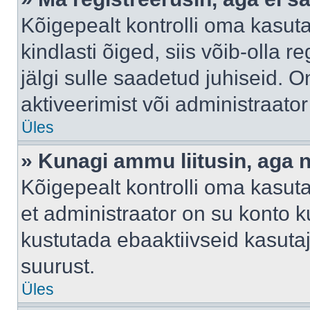
Kõigepealt kontrolli oma kasuta
kindlasti õiged, siis võib-olla 
jälgi sulle saadetud juhiseid. O
aktiveerimist või administraato
Üles
» Kunagi ammu liitusin, aga 
Kõigepealt kontrolli oma kasut
et administraator on su konto 
kustutada ebaaktiivseid kasut
suurust.
Üles