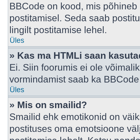
BBCode on kood, mis põhineb 
postitamisel. Seda saab postit
lingilt postitamise lehel.
Üles
» Kas ma HTMLi saan kasuta
Ei. Siin foorumis ei ole võima
vormindamist saab ka BBCode a
Üles
» Mis on smailid?
Smailid ehk emotikonid on väik
postituses oma emotsioone väl