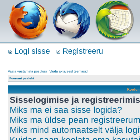
Logi sisse
Registreeru
Vaata vastamata postitusi
|
Vaata aktiivseid teemasid
Foorumi pealeht
Kordum
Sisselogimise ja registreerim
Miks ma ei saa sisse logida?
Miks ma üldse pean registreeru
Miks mind automaatselt välja log
Kuidas saan keelata oma kasutaja