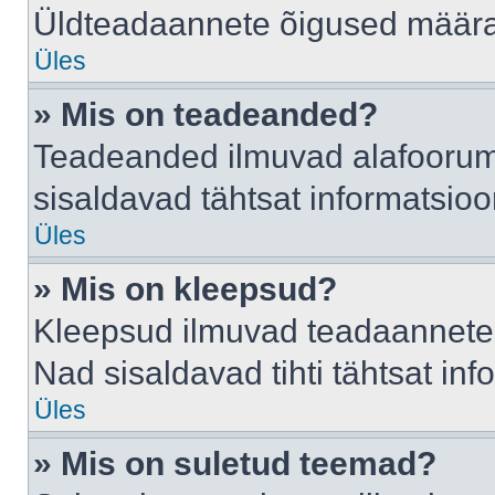
Üldteadaannete õigused määrab
Üles
» Mis on teadeanded?
Teadeanded ilmuvad alafoorumis
sisaldavad tähtsat informatsio
Üles
» Mis on kleepsud?
Kleepsud ilmuvad teadaannete a
Nad sisaldavad tihti tähtsat in
Üles
» Mis on suletud teemad?