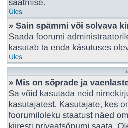
saatmise.
Üles
» Sain spämmi või solvava ki
Saada foorumi administraatorile
kasutab ta enda käsutuses ole
Üles
S
» Mis on sõprade ja vaenlast
Sa võid kasutada neid nimekir
kasutajatest. Kasutajate, kes o
foorumiloleku staatust näed om
kiiresti privaatsõnumi saata. Ol