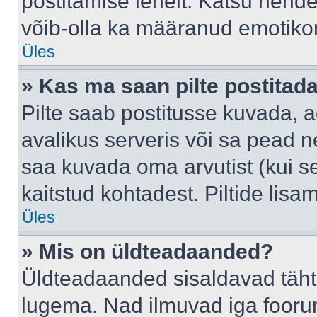
postitamise lehelt. Katsu nende
võib-olla ka määranud emotikoni
Üles
» Kas ma saan pilte postitad
Pilte saab postitusse kuvada,
avalikus serveris või sa pead n
saa kuvada oma arvutist (kui se
kaitstud kohtadest. Piltide lis
Üles
» Mis on üldteadaanded?
Üldteadaanded sisaldavad tähts
lugema. Nad ilmuvad iga foorum