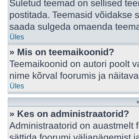
Suletud teemad on sellised te
postitada. Teemasid võidakse s
saada sulgeda omaenda teemasi
Üles
» Mis on teemaikoonid?
Teemaikoonid on autori poolt v
nime kõrval foorumis ja näitav
Üles
K
» Kes on administraatorid?
Administraatorid on auastmelt
sättida foorumi väljanägemist 