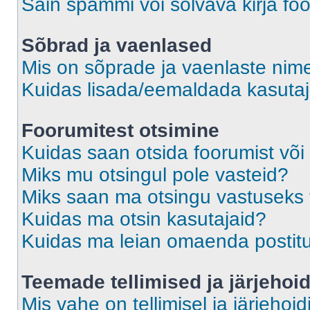
Sain spämmi või solvava kirja fo
Sõbrad ja vaenlased
Mis on sõprade ja vaenlaste nime
Kuidas lisada/eemaldada kasutaja
Foorumitest otsimine
Kuidas saan otsida foorumist või
Miks mu otsingul pole vasteid?
Miks saan ma otsingu vastuseks 
Kuidas ma otsin kasutajaid?
Kuidas ma leian omaenda postit
Teemade tellimised ja järjehoi
Mis vahe on tellimisel ja järjehoid