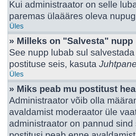
Kui administraator on selle lub
paremas ülaääres oleva nupug
Üles
» Milleks on "Salvesta" nupp
See nupp lubab sul salvestada 
postituse seis, kasuta
Juhtpane
Üles
» Miks peab mu postitust hea
Administraator võib olla määra
avaldamist moderaator üle vaat
administraator on pannud sind s
postitusi peab enne avaldamis