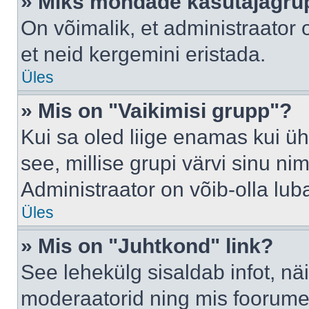
» Miks mõndade kasutajagrup
On võimalik, et administraator
et neid kergemini eristada.
Üles
» Mis on "Vaikimisi grupp"?
Kui sa oled liige enamas kui üh
see, millise grupi värvi sinu nimi 
Administraator on võib-olla lub
Üles
» Mis on "Juhtkond" link?
See lehekülg sisaldab infot, nä
moderaatorid ning mis foorume