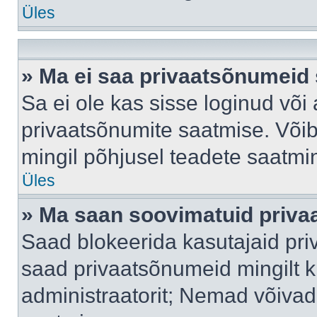
Üles
» Ma ei saa privaatsõnumeid 
Sa ei ole kas sisse loginud või
privaatsõnumite saatmise. Võib k
mingil põhjusel teadete saatmi
Üles
» Ma saan soovimatuid priva
Saad blokeerida kasutajaid pri
saad privaatsõnumeid mingilt kin
administraatorit; Nemad võivad 