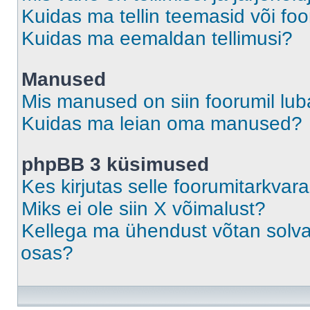
Kuidas ma tellin teemasid või fo
Kuidas ma eemaldan tellimusi?
Manused
Mis manused on siin foorumil lu
Kuidas ma leian oma manused?
phpBB 3 küsimused
Kes kirjutas selle foorumitarkvar
Miks ei ole siin X võimalust?
Kellega ma ühendust võtan solvava
osas?