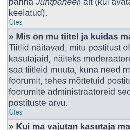
panna
Juhtpaneel
i alt (kui av
keelatud).
Üles
» Mis on mu tiitel ja kuidas
Tiitlid näitavad, mitu postitust 
kasutajaid, näiteks moderaatore
saa tiitleid muuta, kuna need m
foorumit, tehes mõttetuid postit
foorumite administraatoreid s
postituste arvu.
Üles
» Kui ma vajutan kasutaja mail