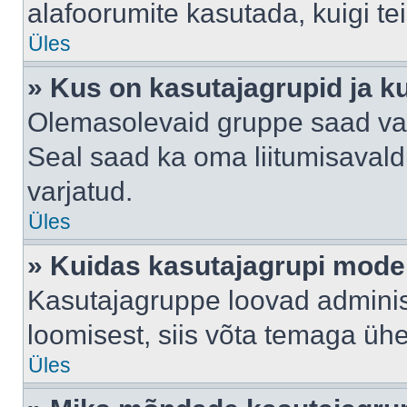
alafoorumite kasutada, kuigi te
Üles
» Kus on kasutajagrupid ja k
Olemasolevaid gruppe saad va
Seal saad ka oma liitumisavald
varjatud.
Üles
» Kuidas kasutajagrupi mode
Kasutajagruppe loovad administ
loomisest, siis võta temaga üh
Üles