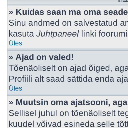
Kasuta
» Kuidas saan ma oma seade
Sinu andmed on salvestatud a
kasuta
Juhtpaneel
linki foorumi
Üles
» Ajad on valed!
Tõenäoliselt on ajad õiged, aga 
Profiili alt saad sättida enda aj
Üles
» Muutsin oma ajatsooni, aga 
Sellisel juhul on tõenäoliselt 
kuudel võivad esineda selle tõt