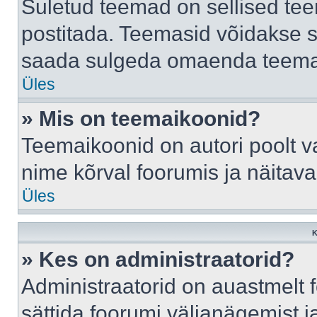
Suletud teemad on sellised te
postitada. Teemasid võidakse s
saada sulgeda omaenda teemasi
Üles
» Mis on teemaikoonid?
Teemaikoonid on autori poolt v
nime kõrval foorumis ja näitav
Üles
K
» Kes on administraatorid?
Administraatorid on auastmelt
sättida foorumi väljanägemist 