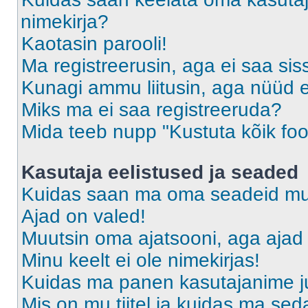
nimekirja?
Kaotasin parooli!
Ma registreerusin, aga ei saa sis
Kunagi ammu liitusin, aga nüüd 
Miks ma ei saa registreeruda?
Mida teeb nupp "Kustuta kõik fo
Kasutaja eelistused ja seaded
Kuidas saan ma oma seadeid m
Ajad on valed!
Muutsin oma ajatsooni, aga ajad 
Minu keelt ei ole nimekirjas!
Kuidas ma panen kasutajanime ju
Mis on mu tiitel ja kuidas ma s