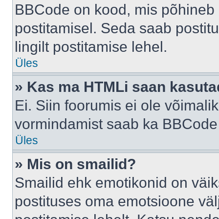
BBCode on kood, mis põhineb 
postitamisel. Seda saab postit
lingilt postitamise lehel.
Üles
» Kas ma HTMLi saan kasuta
Ei. Siin foorumis ei ole võima
vormindamist saab ka BBCode a
Üles
» Mis on smailid?
Smailid ehk emotikonid on väik
postituses oma emotsioone väl