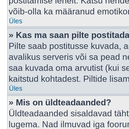
postitamise lehelt. Katsu nende
võib-olla ka määranud emotikoni
Üles
» Kas ma saan pilte postitad
Pilte saab postitusse kuvada,
avalikus serveris või sa pead n
saa kuvada oma arvutist (kui se
kaitstud kohtadest. Piltide lis
Üles
» Mis on üldteadaanded?
Üldteadaanded sisaldavad tähts
lugema. Nad ilmuvad iga foorum