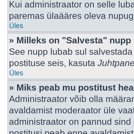
Kui administraator on selle lub
paremas ülaääres oleva nupug
Üles
» Milleks on "Salvesta" nupp
See nupp lubab sul salvestada 
postituse seis, kasuta
Juhtpane
Üles
» Miks peab mu postitust hea
Administraator võib olla määra
avaldamist moderaator üle vaat
administraator on pannud sind s
postitusi peab enne avaldamis