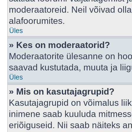
moderaatoreid. Neil võivad oll
alafoorumites.
Üles
» Kes on moderaatorid?
Moderaatorite ülesanne on hool
saavad kustutada, muuta ja lii
Üles
» Mis on kasutajagrupid?
Kasutajagrupid on võimalus li
inimene saab kuuluda mitmesse
eriõiguseid. Nii saab näiteks 