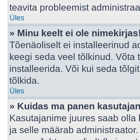
teavita probleemist administraat
Üles
» Minu keelt ei ole nimekirjas
Tõenäoliselt ei installeerinud a
keegi seda veel tõlkinud. Võta
installeerida. Või kui seda tõlgi
tõlkida.
Üles
» Kuidas ma panen kasutajan
Kasutajanime juures saab olla k
ja selle määrab administraator.