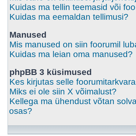
Kuidas ma tellin teemasid või fo
Kuidas ma eemaldan tellimusi?
Manused
Mis manused on siin foorumil lu
Kuidas ma leian oma manused?
phpBB 3 küsimused
Kes kirjutas selle foorumitarkvar
Miks ei ole siin X võimalust?
Kellega ma ühendust võtan solvava
osas?