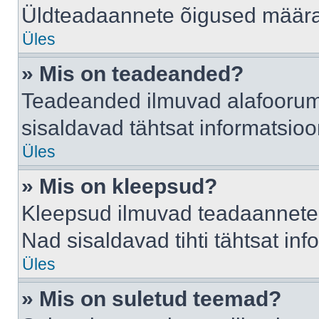
Üldteadaannete õigused määrab
Üles
» Mis on teadeanded?
Teadeanded ilmuvad alafoorumis
sisaldavad tähtsat informatsio
Üles
» Mis on kleepsud?
Kleepsud ilmuvad teadaannete a
Nad sisaldavad tihti tähtsat in
Üles
» Mis on suletud teemad?