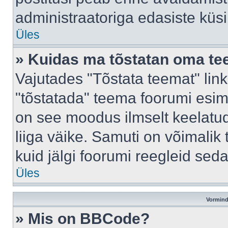
administraatoriga edasiste küs
Üles
» Kuidas ma tõstatan oma t
Vajutades "Tõstata teemat" lin
"tõstatada" teema foorumi esime
on see moodus ilmselt keelatud 
liiga väike. Samuti on võimalik 
kuid jälgi foorumi reegleid seda
Üles
Vormind
» Mis on BBCode?