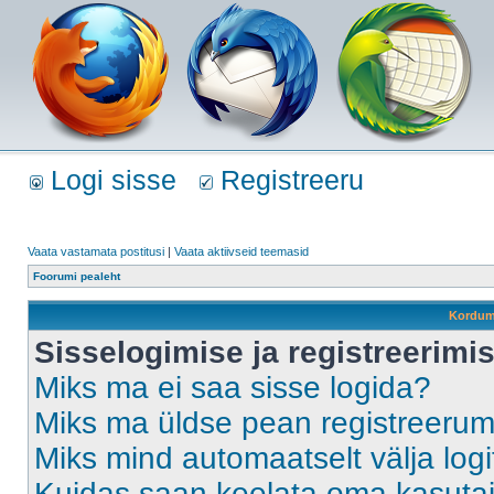
Logi sisse
Registreeru
Vaata vastamata postitusi
|
Vaata aktiivseid teemasid
Foorumi pealeht
Kordum
Sisselogimise ja registreerim
Miks ma ei saa sisse logida?
Miks ma üldse pean registreeru
Miks mind automaatselt välja log
Kuidas saan keelata oma kasutaja