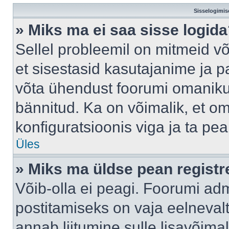
Sisselogimis
» Miks ma ei saa sisse logid
Sellel probleemil on mitmeid võ
et sisestasid kasutajanime ja pa
võta ühendust foorumi omaniku
bännitud. Ka on võimalik, et o
konfiguratsioonis viga ja ta pe
Üles
» Miks ma üldse pean regist
Võib-olla ei peagi. Foorumi adm
postitamiseks on vaja eelnevalt 
annab liitumine sulle lisavõimal