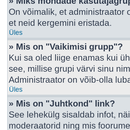
» Miks mõndade kasutajagrup
On võimalik, et administraator
et neid kergemini eristada.
Üles
» Mis on "Vaikimisi grupp"?
Kui sa oled liige enamas kui üh
see, millise grupi värvi sinu nimi 
Administraator on võib-olla lub
Üles
» Mis on "Juhtkond" link?
See lehekülg sisaldab infot, nä
moderaatorid ning mis foorume