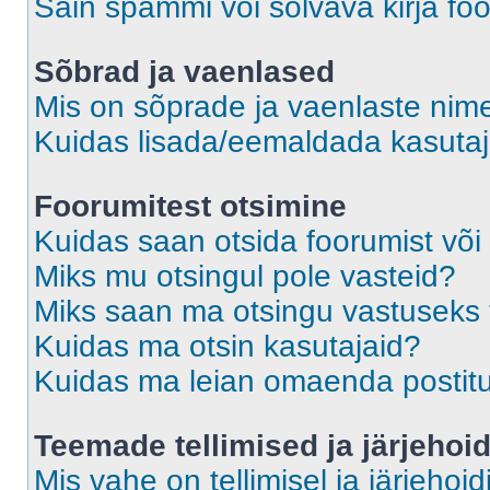
Sain spämmi või solvava kirja fo
Sõbrad ja vaenlased
Mis on sõprade ja vaenlaste nime
Kuidas lisada/eemaldada kasutaja
Foorumitest otsimine
Kuidas saan otsida foorumist või
Miks mu otsingul pole vasteid?
Miks saan ma otsingu vastuseks 
Kuidas ma otsin kasutajaid?
Kuidas ma leian omaenda postit
Teemade tellimised ja järjehoi
Mis vahe on tellimisel ja järjehoid