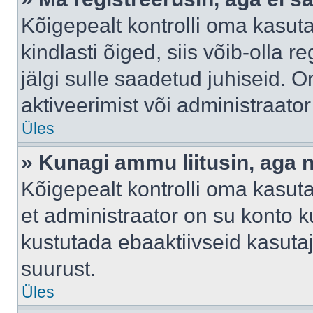
Kõigepealt kontrolli oma kasuta
kindlasti õiged, siis võib-olla 
jälgi sulle saadetud juhiseid. O
aktiveerimist või administraato
Üles
» Kunagi ammu liitusin, aga 
Kõigepealt kontrolli oma kasut
et administraator on su konto 
kustutada ebaaktiivseid kasut
suurust.
Üles