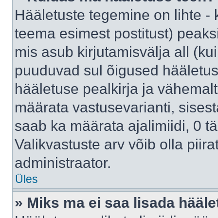
Hääletuste tegemine on lihte -
teema esimest postitust) pea
mis asub kirjutamisvälja all (kui
puuduvad sul õigused hääletus
hääletuse pealkirja ja vähemalt 
määrata vastusevarianti, sises
saab ka määrata ajalimiidi, 0 
Valikvastuste arv võib olla piir
administraator.
Üles
» Miks ma ei saa lisada hääle