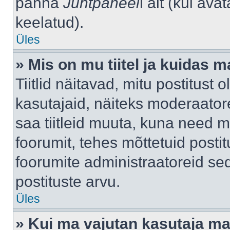
panna
Juhtpaneel
i alt (kui av
keelatud).
Üles
» Mis on mu tiitel ja kuidas
Tiitlid näitavad, mitu postitust 
kasutajaid, näiteks moderaatore
saa tiitleid muuta, kuna need m
foorumit, tehes mõttetuid postit
foorumite administraatoreid s
postituste arvu.
Üles
» Kui ma vajutan kasutaja mail