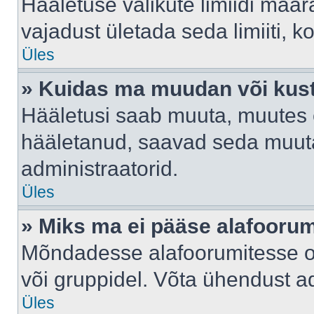
Hääletuse valikute limiidi määr
vajadust ületada seda limiiti, 
Üles
» Kuidas ma muudan või kust
Hääletusi saab muuta, muutes e
hääletanud, saavad seda muuta
administraatorid.
Üles
» Miks ma ei pääse alafooru
Mõndadesse alafoorumitesse on 
või gruppidel. Võta ühendust ad
Üles