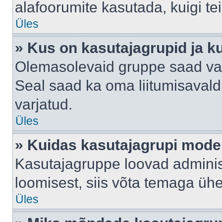
alafoorumite kasutada, kuigi te
Üles
» Kus on kasutajagrupid ja k
Olemasolevaid gruppe saad va
Seal saad ka oma liitumisavald
varjatud.
Üles
» Kuidas kasutajagrupi mode
Kasutajagruppe loovad administ
loomisest, siis võta temaga üh
Üles