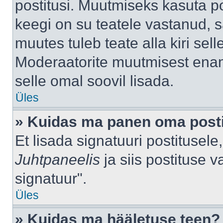
postitusi. Muutmiseks kasuta po
keegi on su teatele vastanud, 
muutes tuleb teate alla kiri sell
Moderaatorite muutmisest enama
selle omal soovil lisada.
Üles
» Kuidas ma panen oma posti
Et lisada signatuuri postitusel
Juhtpaneelis
ja siis postituse 
signatuur".
Üles
» Kuidas ma hääletuse teen?