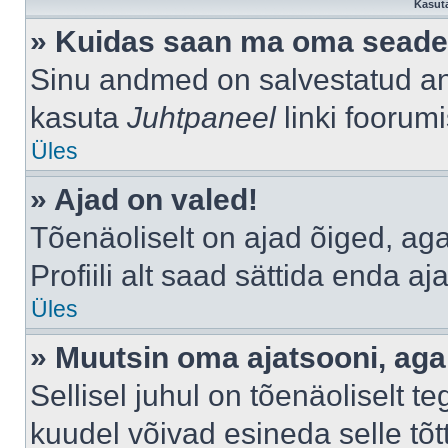
Kasuta
» Kuidas saan ma oma seade
Sinu andmed on salvestatud a
kasuta
Juhtpaneel
linki foorumi
Üles
» Ajad on valed!
Tõenäoliselt on ajad õiged, aga 
Profiili alt saad sättida enda aj
Üles
» Muutsin oma ajatsooni, aga 
Sellisel juhul on tõenäoliselt 
kuudel võivad esineda selle tõt