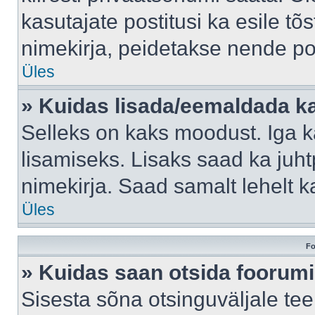
kasutajate postitusi ka esile tõ
nimekirja, peidetakse nende po
Üles
» Kuidas lisada/eemaldada ka
Selleks on kaks moodust. Iga kas
lisamiseks. Lisaks saad ka juh
nimekirja. Saad samalt lehelt 
Üles
Fo
» Kuidas saan otsida foorumi
Sisesta sõna otsinguväljale tee