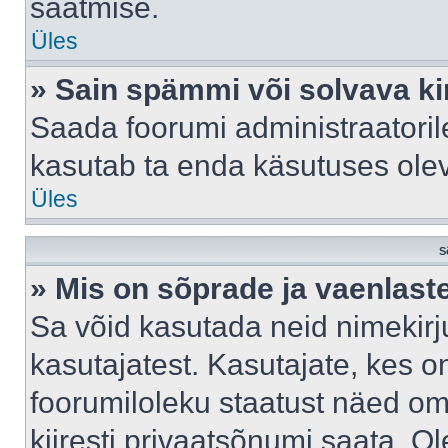
saatmise.
Üles
» Sain spämmi või solvava ki
Saada foorumi administraatorile
kasutab ta enda käsutuses ole
Üles
S
» Mis on sõprade ja vaenlast
Sa võid kasutada neid nimekir
kasutajatest. Kasutajate, kes o
foorumiloleku staatust näed om
kiiresti privaatsõnumi saata. Ol