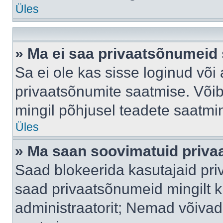
Üles
» Ma ei saa privaatsõnumeid 
Sa ei ole kas sisse loginud või
privaatsõnumite saatmise. Võib k
mingil põhjusel teadete saatmi
Üles
» Ma saan soovimatuid priva
Saad blokeerida kasutajaid pri
saad privaatsõnumeid mingilt kin
administraatorit; Nemad võivad 