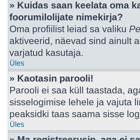
» Kuidas saan keelata oma k
foorumilolijate nimekirja?
Oma profiilist leiad sa valiku
Pe
aktiveerid, näevad sind ainult a
varjatud kasutaja.
Üles
» Kaotasin parooli!
Parooli ei saa küll taastada, a
sisselogimise lehele ja vajuta l
peaksidki taas saama sisse log
Üles
» Ma registreerusin, aga ei sa