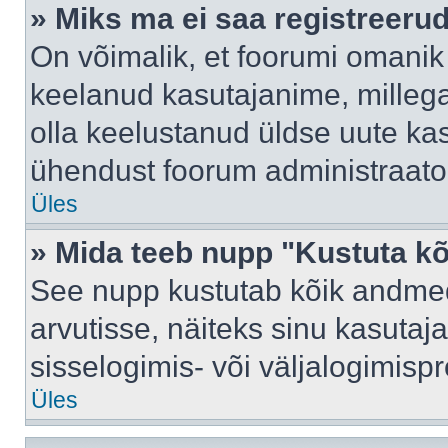
» Miks ma ei saa registreeru
On võimalik, et foorumi omanik
keelanud kasutajanime, millega
olla keelustanud üldse uute kas
ühendust foorum administraator
Üles
» Mida teeb nupp "Kustuta k
See nupp kustutab kõik andme
arvutisse, näiteks sinu kasutaja
sisselogimis- või väljalogimisp
Üles