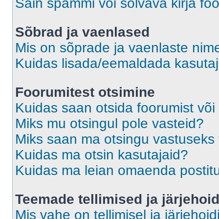
Sain spämmi või solvava kirja fo
Sõbrad ja vaenlased
Mis on sõprade ja vaenlaste nime
Kuidas lisada/eemaldada kasutaja
Foorumitest otsimine
Kuidas saan otsida foorumist või
Miks mu otsingul pole vasteid?
Miks saan ma otsingu vastuseks 
Kuidas ma otsin kasutajaid?
Kuidas ma leian omaenda postit
Teemade tellimised ja järjehoi
Mis vahe on tellimisel ja järjehoid