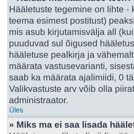
Hääletuste tegemine on lihte -
teema esimest postitust) pea
mis asub kirjutamisvälja all (kui
puuduvad sul õigused hääletus
hääletuse pealkirja ja vähemalt 
määrata vastusevarianti, sises
saab ka määrata ajalimiidi, 0 
Valikvastuste arv võib olla piir
administraator.
Üles
» Miks ma ei saa lisada hääle