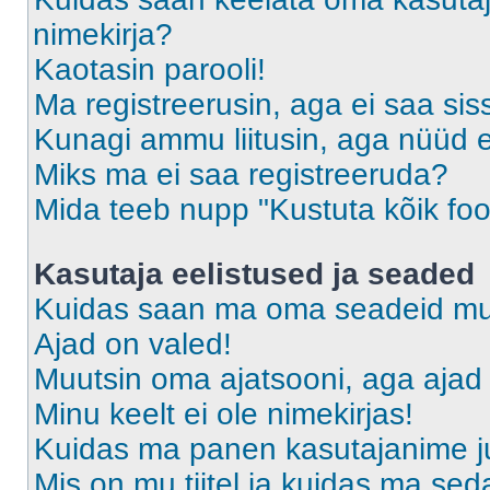
nimekirja?
Kaotasin parooli!
Ma registreerusin, aga ei saa sis
Kunagi ammu liitusin, aga nüüd 
Miks ma ei saa registreeruda?
Mida teeb nupp "Kustuta kõik fo
Kasutaja eelistused ja seaded
Kuidas saan ma oma seadeid m
Ajad on valed!
Muutsin oma ajatsooni, aga ajad 
Minu keelt ei ole nimekirjas!
Kuidas ma panen kasutajanime ju
Mis on mu tiitel ja kuidas ma s