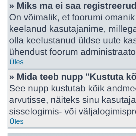
» Miks ma ei saa registreeru
On võimalik, et foorumi omanik
keelanud kasutajanime, millega
olla keelustanud üldse uute kas
ühendust foorum administraator
Üles
» Mida teeb nupp "Kustuta k
See nupp kustutab kõik andme
arvutisse, näiteks sinu kasutaja
sisselogimis- või väljalogimisp
Üles