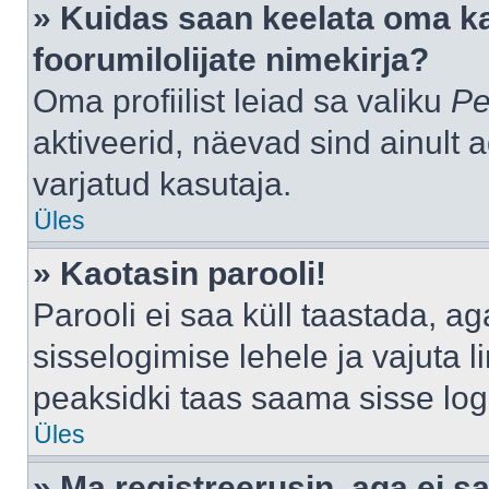
» Kuidas saan keelata oma k
foorumilolijate nimekirja?
Oma profiilist leiad sa valiku
Pe
aktiveerid, näevad sind ainult a
varjatud kasutaja.
Üles
» Kaotasin parooli!
Parooli ei saa küll taastada, a
sisselogimise lehele ja vajuta l
peaksidki taas saama sisse log
Üles
» Ma registreerusin, aga ei sa