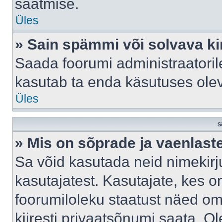
saatmise.
Üles
» Sain spämmi või solvava ki
Saada foorumi administraatorile
kasutab ta enda käsutuses ole
Üles
S
» Mis on sõprade ja vaenlast
Sa võid kasutada neid nimekir
kasutajatest. Kasutajate, kes o
foorumiloleku staatust näed om
kiiresti privaatsõnumi saata. Ol