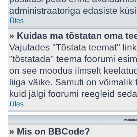
administraatoriga edasiste küs
Üles
» Kuidas ma tõstatan oma t
Vajutades "Tõstata teemat" lin
"tõstatada" teema foorumi esime
on see moodus ilmselt keelatud 
liiga väike. Samuti on võimalik 
kuid jälgi foorumi reegleid seda
Üles
Vormind
» Mis on BBCode?