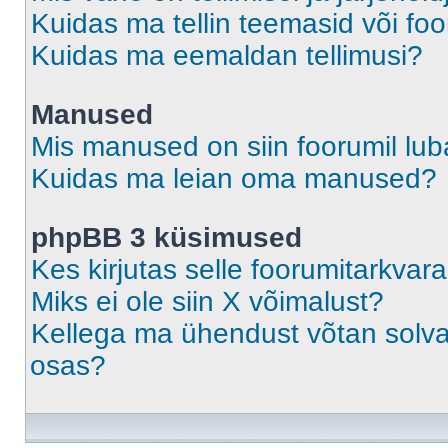
Kuidas ma tellin teemasid või fo
Kuidas ma eemaldan tellimusi?
Manused
Mis manused on siin foorumil lu
Kuidas ma leian oma manused?
phpBB 3 küsimused
Kes kirjutas selle foorumitarkvar
Miks ei ole siin X võimalust?
Kellega ma ühendust võtan solvava
osas?