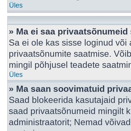
Üles
» Ma ei saa privaatsõnumeid 
Sa ei ole kas sisse loginud või
privaatsõnumite saatmise. Võib k
mingil põhjusel teadete saatmi
Üles
» Ma saan soovimatuid priva
Saad blokeerida kasutajaid pri
saad privaatsõnumeid mingilt kin
administraatorit; Nemad võivad 