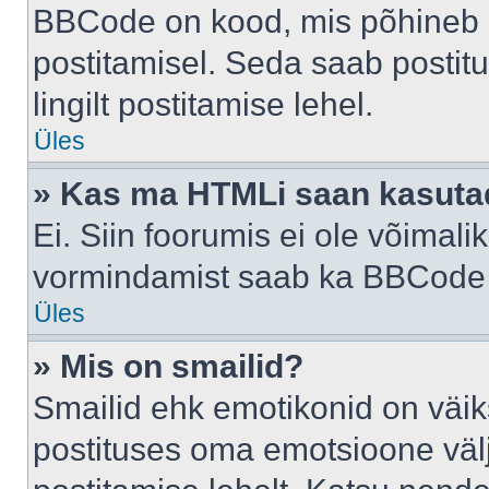
BBCode on kood, mis põhineb 
postitamisel. Seda saab postit
lingilt postitamise lehel.
Üles
» Kas ma HTMLi saan kasuta
Ei. Siin foorumis ei ole võima
vormindamist saab ka BBCode a
Üles
» Mis on smailid?
Smailid ehk emotikonid on väik
postituses oma emotsioone väl