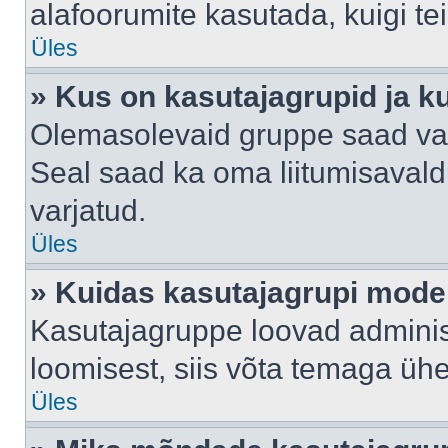
alafoorumite kasutada, kuigi te
Üles
» Kus on kasutajagrupid ja k
Olemasolevaid gruppe saad va
Seal saad ka oma liitumisavald
varjatud.
Üles
» Kuidas kasutajagrupi mode
Kasutajagruppe loovad administ
loomisest, siis võta temaga üh
Üles