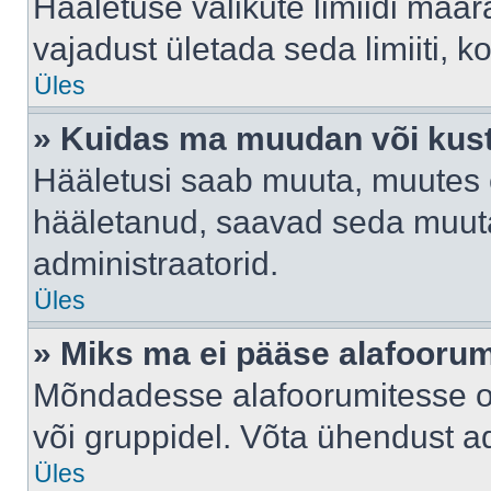
Hääletuse valikute limiidi määr
vajadust ületada seda limiiti, 
Üles
» Kuidas ma muudan või kust
Hääletusi saab muuta, muutes e
hääletanud, saavad seda muuta
administraatorid.
Üles
» Miks ma ei pääse alafooru
Mõndadesse alafoorumitesse on 
või gruppidel. Võta ühendust ad
Üles