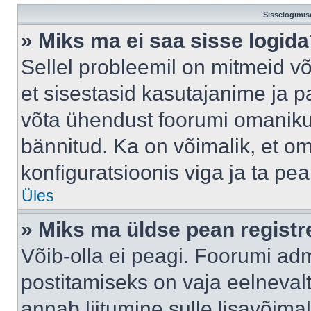
Sisselogimis
» Miks ma ei saa sisse logid
Sellel probleemil on mitmeid võ
et sisestasid kasutajanime ja pa
võta ühendust foorumi omaniku
bännitud. Ka on võimalik, et o
konfiguratsioonis viga ja ta pe
Üles
» Miks ma üldse pean regist
Võib-olla ei peagi. Foorumi adm
postitamiseks on vaja eelnevalt 
annab liitumine sulle lisavõimal