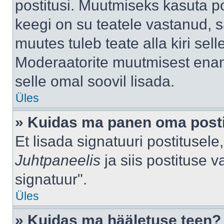
postitusi. Muutmiseks kasuta po
keegi on su teatele vastanud, 
muutes tuleb teate alla kiri sell
Moderaatorite muutmisest enama
selle omal soovil lisada.
Üles
» Kuidas ma panen oma posti
Et lisada signatuuri postitusel
Juhtpaneelis
ja siis postituse 
signatuur".
Üles
» Kuidas ma hääletuse teen?