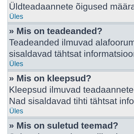
Üldteadaannete õigused määrab
Üles
» Mis on teadeanded?
Teadeanded ilmuvad alafoorumis
sisaldavad tähtsat informatsio
Üles
» Mis on kleepsud?
Kleepsud ilmuvad teadaannete a
Nad sisaldavad tihti tähtsat in
Üles
» Mis on suletud teemad?