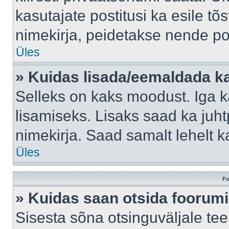
kasutajate postitusi ka esile tõ
nimekirja, peidetakse nende po
Üles
» Kuidas lisada/eemaldada ka
Selleks on kaks moodust. Iga kas
lisamiseks. Lisaks saad ka juh
nimekirja. Saad samalt lehelt 
Üles
Fo
» Kuidas saan otsida foorumi
Sisesta sõna otsinguväljale tee