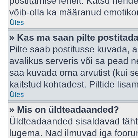
postitamise lehelt. Katsu nende
võib-olla ka määranud emotikoni
Üles
» Kas ma saan pilte postitad
Pilte saab postitusse kuvada,
avalikus serveris või sa pead n
saa kuvada oma arvutist (kui se
kaitstud kohtadest. Piltide lis
Üles
» Mis on üldteadaanded?
Üldteadaanded sisaldavad tähts
lugema. Nad ilmuvad iga foorum