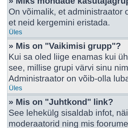
» Miks mõndade kasutajagrup
On võimalik, et administraator
et neid kergemini eristada.
Üles
» Mis on "Vaikimisi grupp"?
Kui sa oled liige enamas kui üh
see, millise grupi värvi sinu nimi 
Administraator on võib-olla lub
Üles
» Mis on "Juhtkond" link?
See lehekülg sisaldab infot, nä
moderaatorid ning mis foorume