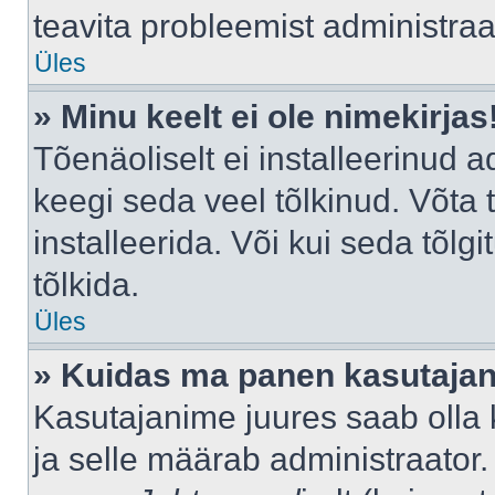
teavita probleemist administraat
Üles
» Minu keelt ei ole nimekirjas
Tõenäoliselt ei installeerinud a
keegi seda veel tõlkinud. Võta
installeerida. Või kui seda tõlgi
tõlkida.
Üles
» Kuidas ma panen kasutajan
Kasutajanime juures saab olla k
ja selle määrab administraator.