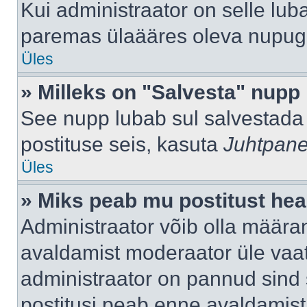
Kui administraator on selle lub
paremas ülaääres oleva nupug
Üles
» Milleks on "Salvesta" nupp
See nupp lubab sul salvestada 
postituse seis, kasuta
Juhtpane
Üles
» Miks peab mu postitust hea
Administraator võib olla määra
avaldamist moderaator üle vaat
administraator on pannud sind s
postitusi peab enne avaldamis