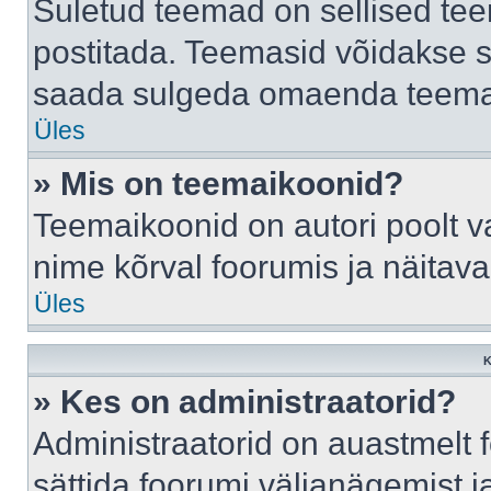
Suletud teemad on sellised te
postitada. Teemasid võidakse s
saada sulgeda omaenda teemasi
Üles
» Mis on teemaikoonid?
Teemaikoonid on autori poolt v
nime kõrval foorumis ja näitav
Üles
K
» Kes on administraatorid?
Administraatorid on auastmelt
sättida foorumi väljanägemist 