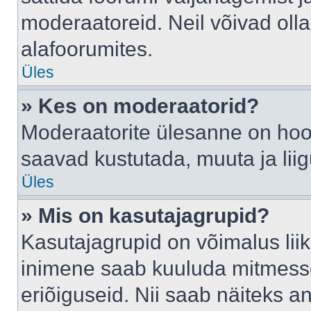
moderaatoreid. Neil võivad oll
alafoorumites.
Üles
» Kes on moderaatorid?
Moderaatorite ülesanne on hool
saavad kustutada, muuta ja lii
Üles
» Mis on kasutajagrupid?
Kasutajagrupid on võimalus li
inimene saab kuuluda mitmesse
eriõiguseid. Nii saab näiteks 