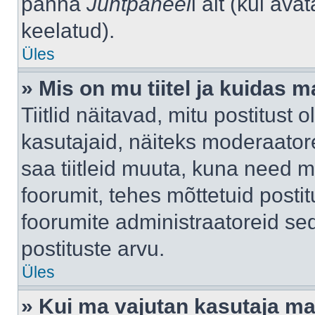
panna
Juhtpaneel
i alt (kui av
keelatud).
Üles
» Mis on mu tiitel ja kuidas
Tiitlid näitavad, mitu postitust 
kasutajaid, näiteks moderaatore
saa tiitleid muuta, kuna need m
foorumit, tehes mõttetuid postit
foorumite administraatoreid s
postituste arvu.
Üles
» Kui ma vajutan kasutaja mail