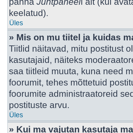
panna
Juhtpaneel
i alt (kui av
keelatud).
Üles
» Mis on mu tiitel ja kuidas
Tiitlid näitavad, mitu postitust 
kasutajaid, näiteks moderaatore
saa tiitleid muuta, kuna need m
foorumit, tehes mõttetuid postit
foorumite administraatoreid s
postituste arvu.
Üles
» Kui ma vajutan kasutaja mail