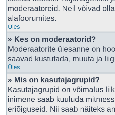
moderaatoreid. Neil võivad oll
alafoorumites.
Üles
» Kes on moderaatorid?
Moderaatorite ülesanne on hool
saavad kustutada, muuta ja lii
Üles
» Mis on kasutajagrupid?
Kasutajagrupid on võimalus li
inimene saab kuuluda mitmesse
eriõiguseid. Nii saab näiteks 