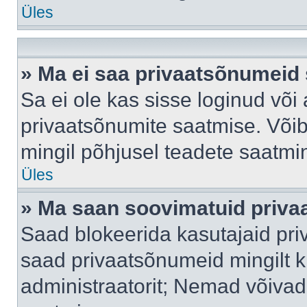
Üles
» Ma ei saa privaatsõnumeid 
Sa ei ole kas sisse loginud või
privaatsõnumite saatmise. Võib k
mingil põhjusel teadete saatmi
Üles
» Ma saan soovimatuid priva
Saad blokeerida kasutajaid pri
saad privaatsõnumeid mingilt kin
administraatorit; Nemad võivad 