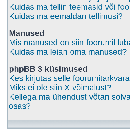
Kuidas ma tellin teemasid või fo
Kuidas ma eemaldan tellimusi?
Manused
Mis manused on siin foorumil lu
Kuidas ma leian oma manused?
phpBB 3 küsimused
Kes kirjutas selle foorumitarkvar
Miks ei ole siin X võimalust?
Kellega ma ühendust võtan solvava
osas?