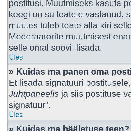
postitusi. Muutmiseks kasuta po
keegi on su teatele vastanud, 
muutes tuleb teate alla kiri sell
Moderaatorite muutmisest enama
selle omal soovil lisada.
Üles
» Kuidas ma panen oma posti
Et lisada signatuuri postitusel
Juhtpaneelis
ja siis postituse 
signatuur".
Üles
» Kuidas ma hääletuse teen?