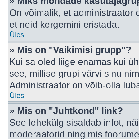
» Miks mõndade kasutajagrup
On võimalik, et administraator
et neid kergemini eristada.
Üles
» Mis on "Vaikimisi grupp"?
Kui sa oled liige enamas kui üh
see, millise grupi värvi sinu nimi 
Administraator on võib-olla lub
Üles
» Mis on "Juhtkond" link?
See lehekülg sisaldab infot, nä
moderaatorid ning mis foorume