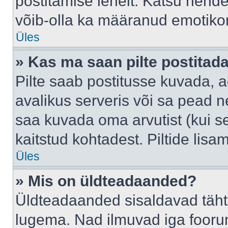
postitamise lehelt. Katsu nende
võib-olla ka määranud emotikoni
Üles
» Kas ma saan pilte postitad
Pilte saab postitusse kuvada,
avalikus serveris või sa pead n
saa kuvada oma arvutist (kui se
kaitstud kohtadest. Piltide lis
Üles
» Mis on üldteadaanded?
Üldteadaanded sisaldavad tähts
lugema. Nad ilmuvad iga foorum