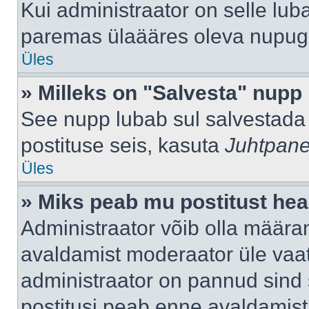
Kui administraator on selle lub
paremas ülaääres oleva nupug
Üles
» Milleks on "Salvesta" nupp
See nupp lubab sul salvestada 
postituse seis, kasuta
Juhtpane
Üles
» Miks peab mu postitust hea
Administraator võib olla määra
avaldamist moderaator üle vaat
administraator on pannud sind s
postitusi peab enne avaldamis