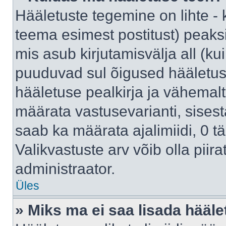
Hääletuste tegemine on lihte -
teema esimest postitust) pea
mis asub kirjutamisvälja all (kui
puuduvad sul õigused hääletus
hääletuse pealkirja ja vähemalt 
määrata vastusevarianti, sises
saab ka määrata ajalimiidi, 0 
Valikvastuste arv võib olla piir
administraator.
Üles
» Miks ma ei saa lisada hääle