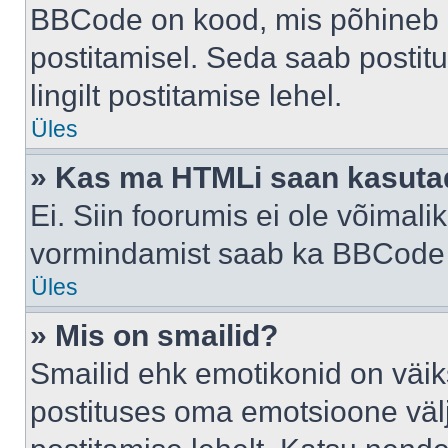
BBCode on kood, mis põhineb 
postitamisel. Seda saab postit
lingilt postitamise lehel.
Üles
» Kas ma HTMLi saan kasuta
Ei. Siin foorumis ei ole võima
vormindamist saab ka BBCode a
Üles
» Mis on smailid?
Smailid ehk emotikonid on väik
postituses oma emotsioone väl