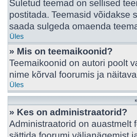
Suletud teemad on sellised te
postitada. Teemasid võidakse s
saada sulgeda omaenda teemasi
Üles
» Mis on teemaikoonid?
Teemaikoonid on autori poolt v
nime kõrval foorumis ja näitav
Üles
K
» Kes on administraatorid?
Administraatorid on auastmelt
sättida foorumi väljanägemist 