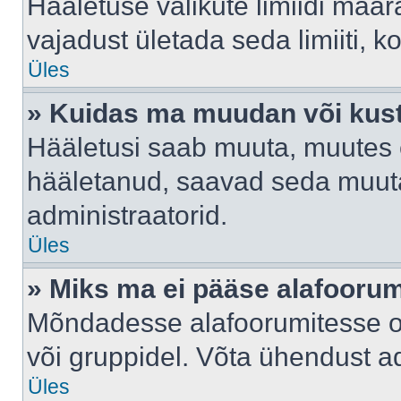
Hääletuse valikute limiidi määr
vajadust ületada seda limiiti, 
Üles
» Kuidas ma muudan või kust
Hääletusi saab muuta, muutes e
hääletanud, saavad seda muuta
administraatorid.
Üles
» Miks ma ei pääse alafooru
Mõndadesse alafoorumitesse on 
või gruppidel. Võta ühendust ad
Üles