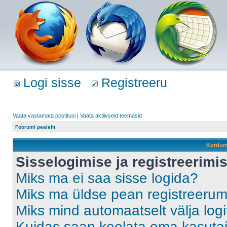
Logi sisse
Registreeru
Vaata vastamata postitusi
|
Vaata aktiivseid teemasid
Foorumi pealeht
Kordum
Sisselogimise ja registreerim
Miks ma ei saa sisse logida?
Miks ma üldse pean registreeru
Miks mind automaatselt välja log
Kuidas saan keelata oma kasutaja