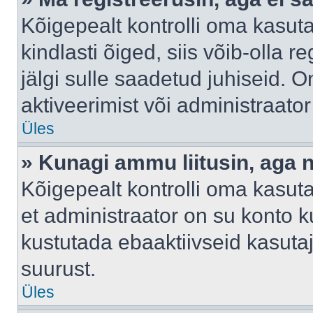
Kõigepealt kontrolli oma kasuta
kindlasti õiged, siis võib-olla 
jälgi sulle saadetud juhiseid. O
aktiveerimist või administraato
Üles
» Kunagi ammu liitusin, aga 
Kõigepealt kontrolli oma kasut
et administraator on su konto 
kustutada ebaaktiivseid kasut
suurust.
Üles