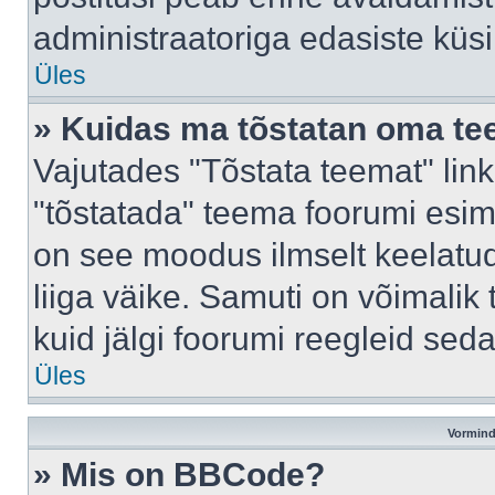
administraatoriga edasiste küs
Üles
» Kuidas ma tõstatan oma t
Vajutades "Tõstata teemat" lin
"tõstatada" teema foorumi esime
on see moodus ilmselt keelatud 
liiga väike. Samuti on võimalik 
kuid jälgi foorumi reegleid seda
Üles
Vormind
» Mis on BBCode?