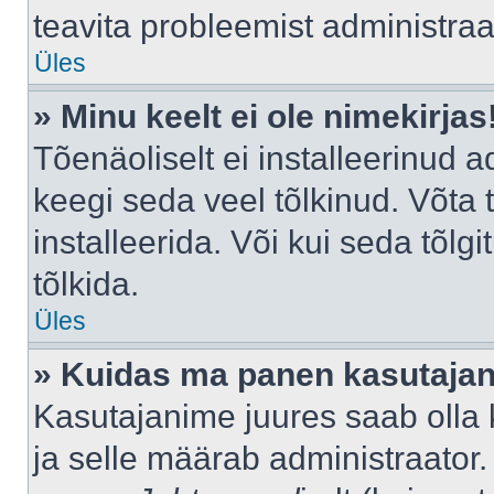
teavita probleemist administraat
Üles
» Minu keelt ei ole nimekirjas
Tõenäoliselt ei installeerinud a
keegi seda veel tõlkinud. Võta
installeerida. Või kui seda tõlgi
tõlkida.
Üles
» Kuidas ma panen kasutajan
Kasutajanime juures saab olla k
ja selle määrab administraator.