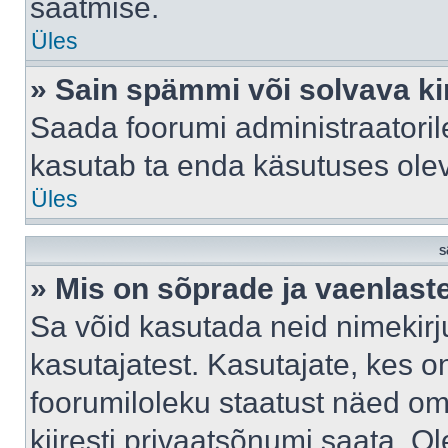
saatmise.
Üles
» Sain spämmi või solvava ki
Saada foorumi administraatorile
kasutab ta enda käsutuses ole
Üles
S
» Mis on sõprade ja vaenlast
Sa võid kasutada neid nimekir
kasutajatest. Kasutajate, kes o
foorumiloleku staatust näed om
kiiresti privaatsõnumi saata. Ol