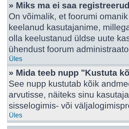
» Miks ma ei saa registreeru
On võimalik, et foorumi omanik
keelanud kasutajanime, millega
olla keelustanud üldse uute kas
ühendust foorum administraator
Üles
» Mida teeb nupp "Kustuta k
See nupp kustutab kõik andme
arvutisse, näiteks sinu kasutaja
sisselogimis- või väljalogimisp
Üles