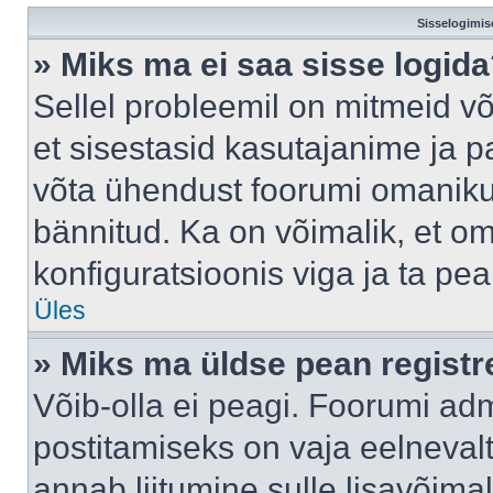
Sisselogimis
» Miks ma ei saa sisse logid
Sellel probleemil on mitmeid võ
et sisestasid kasutajanime ja pa
võta ühendust foorumi omaniku
bännitud. Ka on võimalik, et o
konfiguratsioonis viga ja ta pe
Üles
» Miks ma üldse pean regist
Võib-olla ei peagi. Foorumi adm
postitamiseks on vaja eelnevalt 
annab liitumine sulle lisavõimal