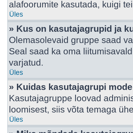
alafoorumite kasutada, kuigi te
Üles
» Kus on kasutajagrupid ja k
Olemasolevaid gruppe saad va
Seal saad ka oma liitumisavald
varjatud.
Üles
» Kuidas kasutajagrupi mode
Kasutajagruppe loovad administ
loomisest, siis võta temaga üh
Üles