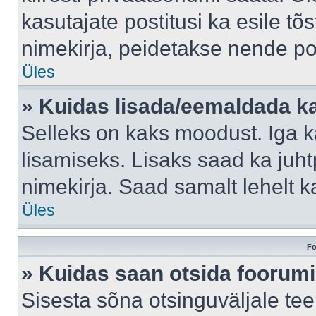
kasutajate postitusi ka esile tõ
nimekirja, peidetakse nende po
Üles
» Kuidas lisada/eemaldada ka
Selleks on kaks moodust. Iga kas
lisamiseks. Lisaks saad ka juh
nimekirja. Saad samalt lehelt 
Üles
Fo
» Kuidas saan otsida foorumi
Sisesta sõna otsinguväljale tee