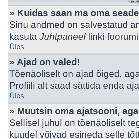
Kasuta
» Kuidas saan ma oma seade
Sinu andmed on salvestatud a
kasuta
Juhtpaneel
linki foorumi
Üles
» Ajad on valed!
Tõenäoliselt on ajad õiged, aga 
Profiili alt saad sättida enda aj
Üles
» Muutsin oma ajatsooni, aga 
Sellisel juhul on tõenäoliselt 
kuudel võivad esineda selle tõt