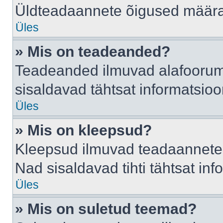
Üldteadaannete õigused määrab
Üles
» Mis on teadeanded?
Teadeanded ilmuvad alafoorumis
sisaldavad tähtsat informatsio
Üles
» Mis on kleepsud?
Kleepsud ilmuvad teadaannete a
Nad sisaldavad tihti tähtsat in
Üles
» Mis on suletud teemad?