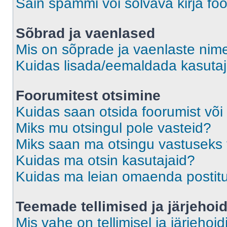
Sain spämmi või solvava kirja fo
Sõbrad ja vaenlased
Mis on sõprade ja vaenlaste nime
Kuidas lisada/eemaldada kasutaja
Foorumitest otsimine
Kuidas saan otsida foorumist või
Miks mu otsingul pole vasteid?
Miks saan ma otsingu vastuseks 
Kuidas ma otsin kasutajaid?
Kuidas ma leian omaenda postit
Teemade tellimised ja järjehoi
Mis vahe on tellimisel ja järjehoid