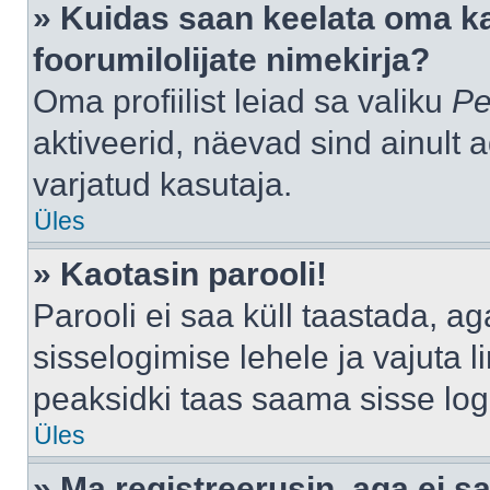
» Kuidas saan keelata oma k
foorumilolijate nimekirja?
Oma profiilist leiad sa valiku
Pe
aktiveerid, näevad sind ainult a
varjatud kasutaja.
Üles
» Kaotasin parooli!
Parooli ei saa küll taastada, a
sisselogimise lehele ja vajuta l
peaksidki taas saama sisse log
Üles
» Ma registreerusin, aga ei sa