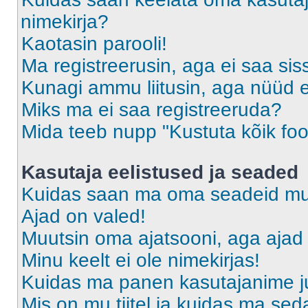
nimekirja?
Kaotasin parooli!
Ma registreerusin, aga ei saa sis
Kunagi ammu liitusin, aga nüüd 
Miks ma ei saa registreeruda?
Mida teeb nupp "Kustuta kõik fo
Kasutaja eelistused ja seaded
Kuidas saan ma oma seadeid m
Ajad on valed!
Muutsin oma ajatsooni, aga ajad 
Minu keelt ei ole nimekirjas!
Kuidas ma panen kasutajanime ju
Mis on mu tiitel ja kuidas ma s