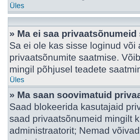
Üles
» Ma ei saa privaatsõnumeid 
Sa ei ole kas sisse loginud või
privaatsõnumite saatmise. Võib k
mingil põhjusel teadete saatmi
Üles
» Ma saan soovimatuid priva
Saad blokeerida kasutajaid pri
saad privaatsõnumeid mingilt kin
administraatorit; Nemad võivad 