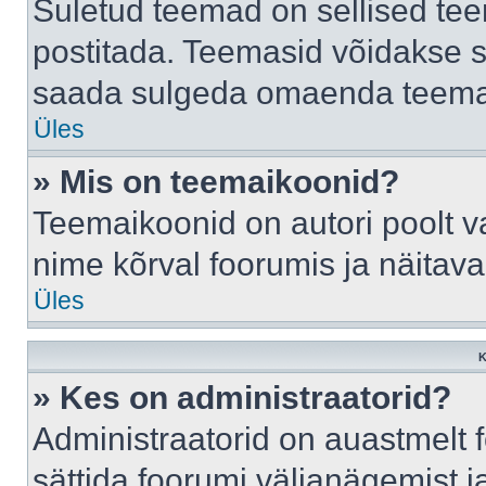
Suletud teemad on sellised te
postitada. Teemasid võidakse s
saada sulgeda omaenda teemasi
Üles
» Mis on teemaikoonid?
Teemaikoonid on autori poolt v
nime kõrval foorumis ja näitav
Üles
K
» Kes on administraatorid?
Administraatorid on auastmelt
sättida foorumi väljanägemist 