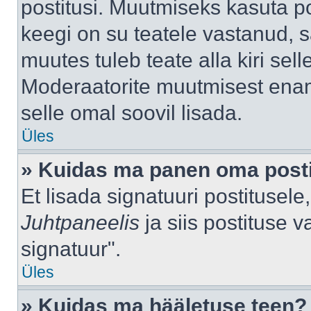
postitusi. Muutmiseks kasuta po
keegi on su teatele vastanud, 
muutes tuleb teate alla kiri sell
Moderaatorite muutmisest enama
selle omal soovil lisada.
Üles
» Kuidas ma panen oma posti
Et lisada signatuuri postitusel
Juhtpaneelis
ja siis postituse 
signatuur".
Üles
» Kuidas ma hääletuse teen?