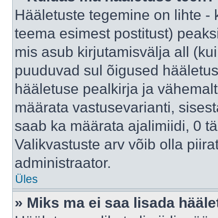
Hääletuste tegemine on lihte -
teema esimest postitust) pea
mis asub kirjutamisvälja all (kui
puuduvad sul õigused hääletus
hääletuse pealkirja ja vähemalt 
määrata vastusevarianti, sises
saab ka määrata ajalimiidi, 0 
Valikvastuste arv võib olla piir
administraator.
Üles
» Miks ma ei saa lisada hääle