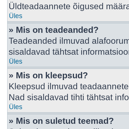
Üldteadaannete õigused määrab
Üles
» Mis on teadeanded?
Teadeanded ilmuvad alafoorumis
sisaldavad tähtsat informatsio
Üles
» Mis on kleepsud?
Kleepsud ilmuvad teadaannete a
Nad sisaldavad tihti tähtsat in
Üles
» Mis on suletud teemad?