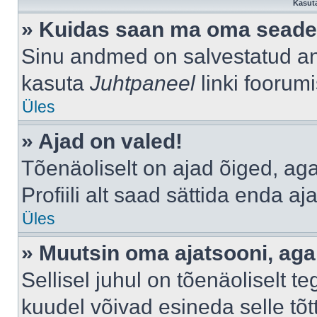
Kasuta
» Kuidas saan ma oma seade
Sinu andmed on salvestatud a
kasuta
Juhtpaneel
linki foorumi
Üles
» Ajad on valed!
Tõenäoliselt on ajad õiged, aga 
Profiili alt saad sättida enda aj
Üles
» Muutsin oma ajatsooni, aga 
Sellisel juhul on tõenäoliselt 
kuudel võivad esineda selle tõt