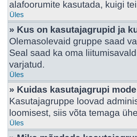
alafoorumite kasutada, kuigi te
Üles
» Kus on kasutajagrupid ja k
Olemasolevaid gruppe saad va
Seal saad ka oma liitumisavald
varjatud.
Üles
» Kuidas kasutajagrupi mode
Kasutajagruppe loovad administ
loomisest, siis võta temaga üh
Üles