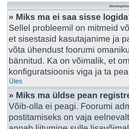
Sisselogimis
» Miks ma ei saa sisse logid
Sellel probleemil on mitmeid võ
et sisestasid kasutajanime ja pa
võta ühendust foorumi omaniku
bännitud. Ka on võimalik, et o
konfiguratsioonis viga ja ta pe
Üles
» Miks ma üldse pean regist
Võib-olla ei peagi. Foorumi adm
postitamiseks on vaja eelnevalt 
annab liitumine sulle lisavõimal