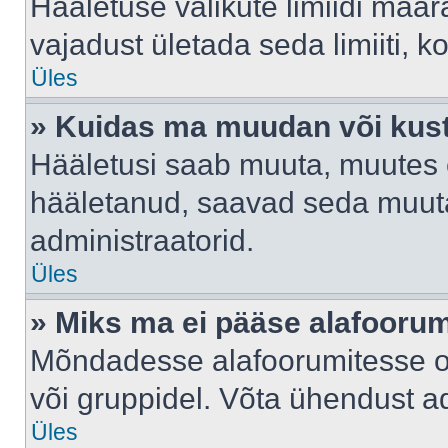
Hääletuse valikute limiidi määr
vajadust ületada seda limiiti, 
Üles
» Kuidas ma muudan või kust
Hääletusi saab muuta, muutes e
hääletanud, saavad seda muuta
administraatorid.
Üles
» Miks ma ei pääse alafooru
Mõndadesse alafoorumitesse on 
või gruppidel. Võta ühendust ad
Üles