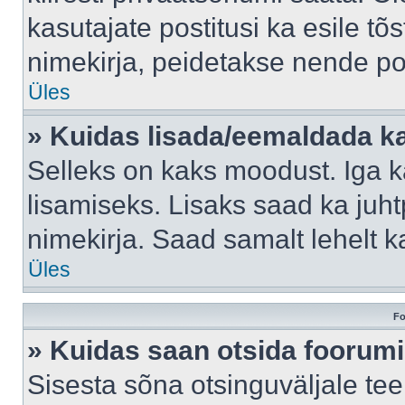
kasutajate postitusi ka esile tõ
nimekirja, peidetakse nende po
Üles
» Kuidas lisada/eemaldada ka
Selleks on kaks moodust. Iga kas
lisamiseks. Lisaks saad ka juh
nimekirja. Saad samalt lehelt 
Üles
Fo
» Kuidas saan otsida foorumi
Sisesta sõna otsinguväljale tee