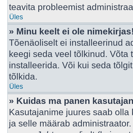
teavita probleemist administraat
Üles
» Minu keelt ei ole nimekirjas
Tõenäoliselt ei installeerinud a
keegi seda veel tõlkinud. Võta
installeerida. Või kui seda tõlgi
tõlkida.
Üles
» Kuidas ma panen kasutajan
Kasutajanime juures saab olla k
ja selle määrab administraator.