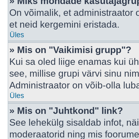
» Miks mõndade kasutajagrup
On võimalik, et administraator
et neid kergemini eristada.
Üles
» Mis on "Vaikimisi grupp"?
Kui sa oled liige enamas kui üh
see, millise grupi värvi sinu nimi 
Administraator on võib-olla lub
Üles
» Mis on "Juhtkond" link?
See lehekülg sisaldab infot, nä
moderaatorid ning mis foorume