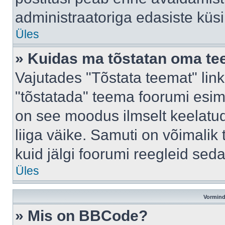
administraatoriga edasiste küs
Üles
» Kuidas ma tõstatan oma t
Vajutades "Tõstata teemat" lin
"tõstatada" teema foorumi esime
on see moodus ilmselt keelatud 
liiga väike. Samuti on võimalik 
kuid jälgi foorumi reegleid seda
Üles
Vormind
» Mis on BBCode?