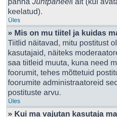
panna
Juhtpaneel
i alt (kui av
keelatud).
Üles
» Mis on mu tiitel ja kuidas
Tiitlid näitavad, mitu postitust 
kasutajaid, näiteks moderaatore
saa tiitleid muuta, kuna need m
foorumit, tehes mõttetuid postit
foorumite administraatoreid s
postituste arvu.
Üles
» Kui ma vajutan kasutaja mail