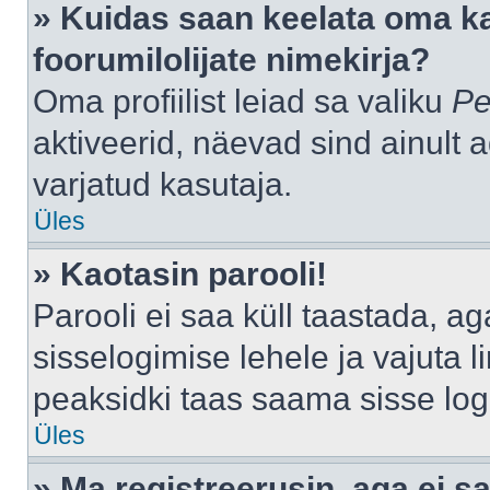
» Kuidas saan keelata oma k
foorumilolijate nimekirja?
Oma profiilist leiad sa valiku
Pe
aktiveerid, näevad sind ainult a
varjatud kasutaja.
Üles
» Kaotasin parooli!
Parooli ei saa küll taastada, a
sisselogimise lehele ja vajuta l
peaksidki taas saama sisse log
Üles
» Ma registreerusin, aga ei sa