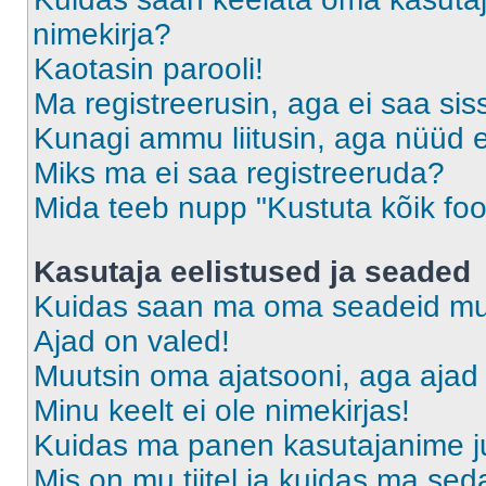
nimekirja?
Kaotasin parooli!
Ma registreerusin, aga ei saa sis
Kunagi ammu liitusin, aga nüüd 
Miks ma ei saa registreeruda?
Mida teeb nupp "Kustuta kõik fo
Kasutaja eelistused ja seaded
Kuidas saan ma oma seadeid m
Ajad on valed!
Muutsin oma ajatsooni, aga ajad 
Minu keelt ei ole nimekirjas!
Kuidas ma panen kasutajanime ju
Mis on mu tiitel ja kuidas ma s