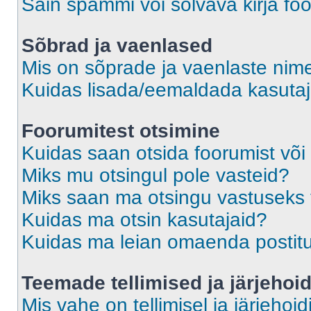
Sain spämmi või solvava kirja fo
Sõbrad ja vaenlased
Mis on sõprade ja vaenlaste nime
Kuidas lisada/eemaldada kasutaja
Foorumitest otsimine
Kuidas saan otsida foorumist või
Miks mu otsingul pole vasteid?
Miks saan ma otsingu vastuseks 
Kuidas ma otsin kasutajaid?
Kuidas ma leian omaenda postit
Teemade tellimised ja järjehoi
Mis vahe on tellimisel ja järjehoid