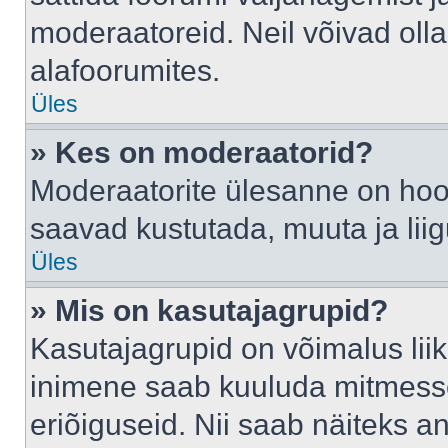
moderaatoreid. Neil võivad oll
alafoorumites.
Üles
» Kes on moderaatorid?
Moderaatorite ülesanne on hool
saavad kustutada, muuta ja lii
Üles
» Mis on kasutajagrupid?
Kasutajagrupid on võimalus li
inimene saab kuuluda mitmesse
eriõiguseid. Nii saab näiteks 