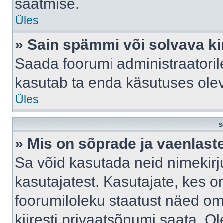
saatmise.
Üles
» Sain spämmi või solvava ki
Saada foorumi administraatorile
kasutab ta enda käsutuses ole
Üles
S
» Mis on sõprade ja vaenlast
Sa võid kasutada neid nimekir
kasutajatest. Kasutajate, kes o
foorumiloleku staatust näed om
kiiresti privaatsõnumi saata. Ol