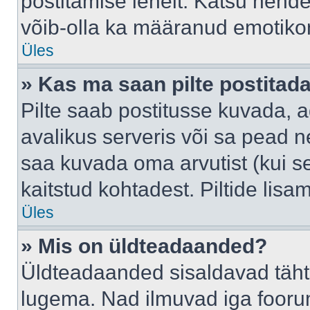
postitamise lehelt. Katsu nende
võib-olla ka määranud emotikoni
Üles
» Kas ma saan pilte postitad
Pilte saab postitusse kuvada,
avalikus serveris või sa pead n
saa kuvada oma arvutist (kui se
kaitstud kohtadest. Piltide lis
Üles
» Mis on üldteadaanded?
Üldteadaanded sisaldavad tähts
lugema. Nad ilmuvad iga foorum