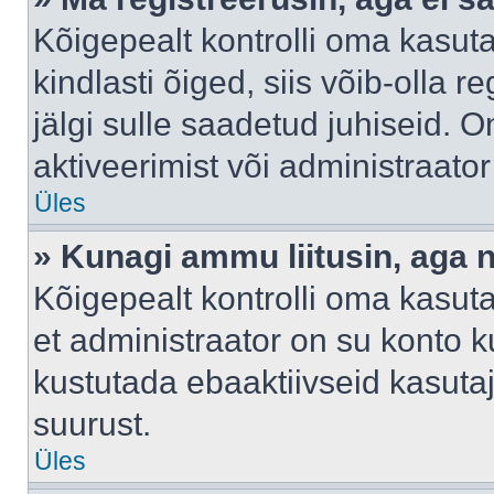
Kõigepealt kontrolli oma kasuta
kindlasti õiged, siis võib-olla 
jälgi sulle saadetud juhiseid. O
aktiveerimist või administraato
Üles
» Kunagi ammu liitusin, aga 
Kõigepealt kontrolli oma kasut
et administraator on su konto 
kustutada ebaaktiivseid kasut
suurust.
Üles