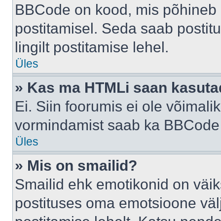
BBCode on kood, mis põhineb 
postitamisel. Seda saab postit
lingilt postitamise lehel.
Üles
» Kas ma HTMLi saan kasuta
Ei. Siin foorumis ei ole võima
vormindamist saab ka BBCode a
Üles
» Mis on smailid?
Smailid ehk emotikonid on väik
postituses oma emotsioone väl