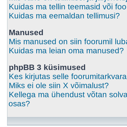
Kuidas ma tellin teemasid või fo
Kuidas ma eemaldan tellimusi?
Manused
Mis manused on siin foorumil lu
Kuidas ma leian oma manused?
phpBB 3 küsimused
Kes kirjutas selle foorumitarkvar
Miks ei ole siin X võimalust?
Kellega ma ühendust võtan solvava
osas?