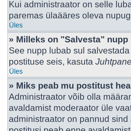
Kui administraator on selle lub
paremas ülaääres oleva nupug
Üles
» Milleks on "Salvesta" nupp
See nupp lubab sul salvestada 
postituse seis, kasuta
Juhtpane
Üles
» Miks peab mu postitust hea
Administraator võib olla määra
avaldamist moderaator üle vaat
administraator on pannud sind s
postitusi peab enne avaldamis