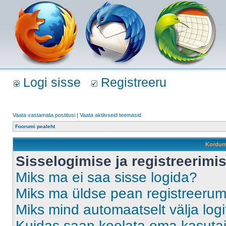
Logi sisse
Registreeru
Vaata vastamata postitusi
|
Vaata aktiivseid teemasid
Foorumi pealeht
Kordum
Sisselogimise ja registreerim
Miks ma ei saa sisse logida?
Miks ma üldse pean registreeru
Miks mind automaatselt välja log
Kuidas saan keelata oma kasutaja