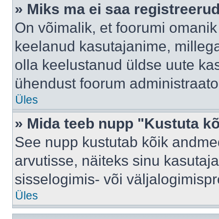
» Miks ma ei saa registreeru
On võimalik, et foorumi omanik
keelanud kasutajanime, millega
olla keelustanud üldse uute kas
ühendust foorum administraator
Üles
» Mida teeb nupp "Kustuta k
See nupp kustutab kõik andme
arvutisse, näiteks sinu kasutaja
sisselogimis- või väljalogimisp
Üles