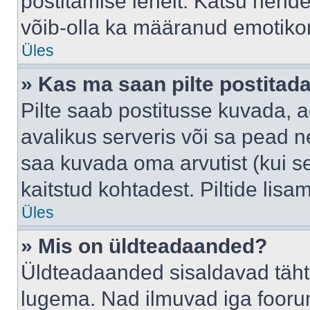
postitamise lehelt. Katsu nende
võib-olla ka määranud emotikoni
Üles
» Kas ma saan pilte postitad
Pilte saab postitusse kuvada,
avalikus serveris või sa pead n
saa kuvada oma arvutist (kui se
kaitstud kohtadest. Piltide lis
Üles
» Mis on üldteadaanded?
Üldteadaanded sisaldavad tähts
lugema. Nad ilmuvad iga foorum