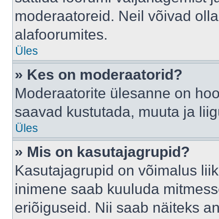
moderaatoreid. Neil võivad oll
alafoorumites.
Üles
» Kes on moderaatorid?
Moderaatorite ülesanne on hool
saavad kustutada, muuta ja lii
Üles
» Mis on kasutajagrupid?
Kasutajagrupid on võimalus li
inimene saab kuuluda mitmesse
eriõiguseid. Nii saab näiteks 