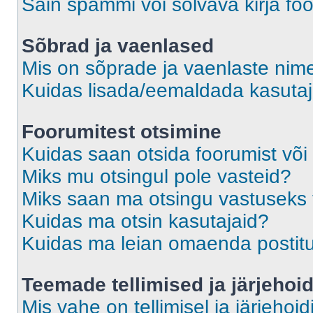
Sain spämmi või solvava kirja fo
Sõbrad ja vaenlased
Mis on sõprade ja vaenlaste nime
Kuidas lisada/eemaldada kasutaja
Foorumitest otsimine
Kuidas saan otsida foorumist või
Miks mu otsingul pole vasteid?
Miks saan ma otsingu vastuseks 
Kuidas ma otsin kasutajaid?
Kuidas ma leian omaenda postit
Teemade tellimised ja järjehoi
Mis vahe on tellimisel ja järjehoid