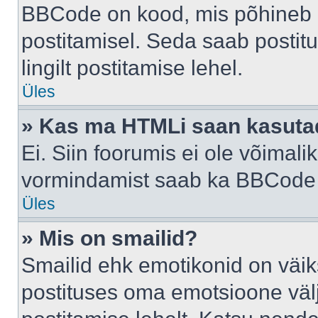
BBCode on kood, mis põhineb 
postitamisel. Seda saab postit
lingilt postitamise lehel.
Üles
» Kas ma HTMLi saan kasuta
Ei. Siin foorumis ei ole võima
vormindamist saab ka BBCode a
Üles
» Mis on smailid?
Smailid ehk emotikonid on väik
postituses oma emotsioone väl