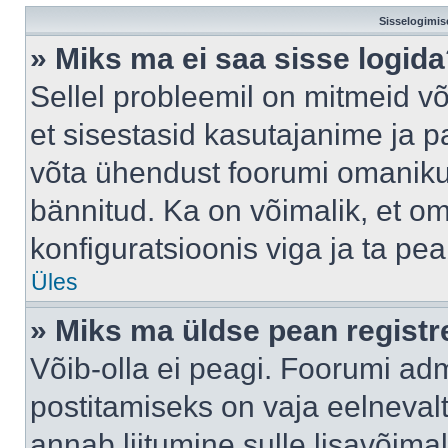
Sisselogimis
» Miks ma ei saa sisse logid
Sellel probleemil on mitmeid võ
et sisestasid kasutajanime ja pa
võta ühendust foorumi omaniku
bännitud. Ka on võimalik, et o
konfiguratsioonis viga ja ta pe
Üles
» Miks ma üldse pean regist
Võib-olla ei peagi. Foorumi adm
postitamiseks on vaja eelnevalt 
annab liitumine sulle lisavõimal