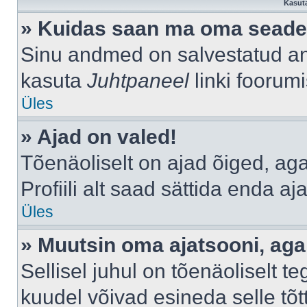
Kasuta
» Kuidas saan ma oma seade
Sinu andmed on salvestatud a
kasuta
Juhtpaneel
linki foorumi
Üles
» Ajad on valed!
Tõenäoliselt on ajad õiged, aga 
Profiili alt saad sättida enda aj
Üles
» Muutsin oma ajatsooni, aga 
Sellisel juhul on tõenäoliselt 
kuudel võivad esineda selle tõt