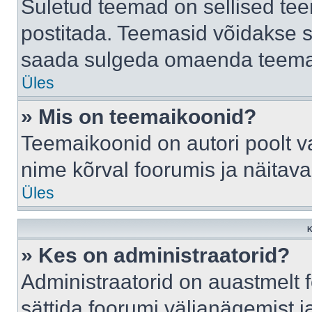
Suletud teemad on sellised te
postitada. Teemasid võidakse s
saada sulgeda omaenda teemasi
Üles
» Mis on teemaikoonid?
Teemaikoonid on autori poolt v
nime kõrval foorumis ja näitav
Üles
K
» Kes on administraatorid?
Administraatorid on auastmelt
sättida foorumi väljanägemist 