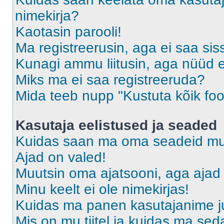
nimekirja?
Kaotasin parooli!
Ma registreerusin, aga ei saa sis
Kunagi ammu liitusin, aga nüüd 
Miks ma ei saa registreeruda?
Mida teeb nupp "Kustuta kõik fo
Kasutaja eelistused ja seaded
Kuidas saan ma oma seadeid m
Ajad on valed!
Muutsin oma ajatsooni, aga ajad 
Minu keelt ei ole nimekirjas!
Kuidas ma panen kasutajanime ju
Mis on mu tiitel ja kuidas ma s