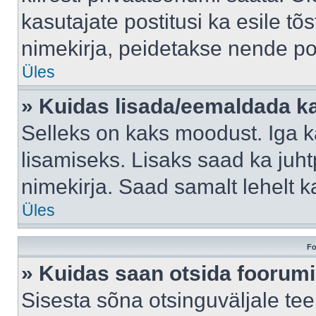
kasutajate postitusi ka esile tõ
nimekirja, peidetakse nende po
Üles
» Kuidas lisada/eemaldada ka
Selleks on kaks moodust. Iga kas
lisamiseks. Lisaks saad ka juh
nimekirja. Saad samalt lehelt 
Üles
Fo
» Kuidas saan otsida foorumi
Sisesta sõna otsinguväljale tee