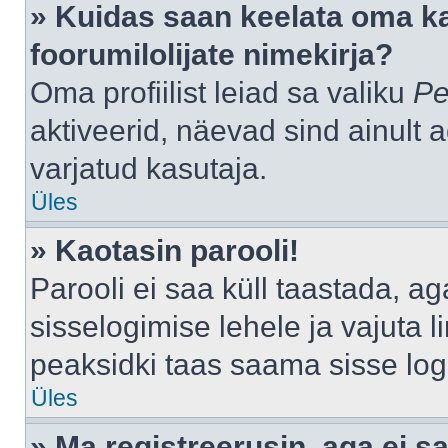
» Kuidas saan keelata oma k
foorumilolijate nimekirja?
Oma profiilist leiad sa valiku
Pe
aktiveerid, näevad sind ainult a
varjatud kasutaja.
Üles
» Kaotasin parooli!
Parooli ei saa küll taastada, a
sisselogimise lehele ja vajuta l
peaksidki taas saama sisse log
Üles
» Ma registreerusin, aga ei sa