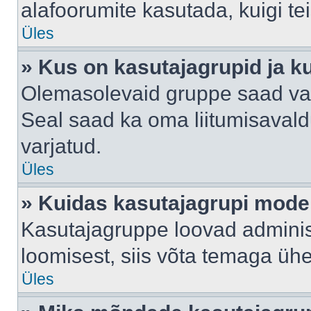
alafoorumite kasutada, kuigi te
Üles
» Kus on kasutajagrupid ja k
Olemasolevaid gruppe saad va
Seal saad ka oma liitumisavald
varjatud.
Üles
» Kuidas kasutajagrupi mode
Kasutajagruppe loovad administ
loomisest, siis võta temaga üh
Üles