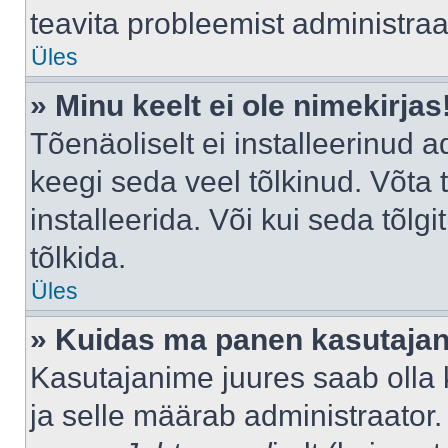
teavita probleemist administraat
Üles
» Minu keelt ei ole nimekirjas
Tõenäoliselt ei installeerinud a
keegi seda veel tõlkinud. Võta
installeerida. Või kui seda tõlgi
tõlkida.
Üles
» Kuidas ma panen kasutajan
Kasutajanime juures saab olla k
ja selle määrab administraator.