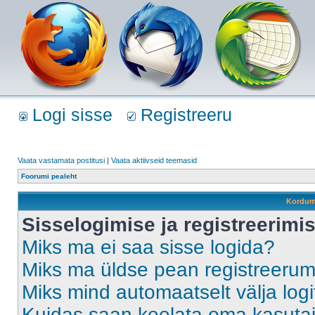
Logi sisse
Registreeru
Vaata vastamata postitusi
|
Vaata aktiivseid teemasid
Foorumi pealeht
Kordum
Sisselogimise ja registreerim
Miks ma ei saa sisse logida?
Miks ma üldse pean registreeru
Miks mind automaatselt välja log
Kuidas saan keelata oma kasutaja