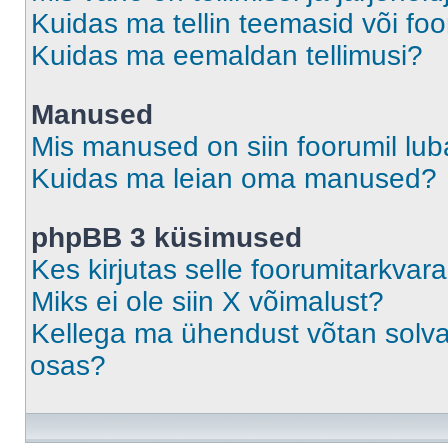
Kuidas ma tellin teemasid või fo
Kuidas ma eemaldan tellimusi?
Manused
Mis manused on siin foorumil lu
Kuidas ma leian oma manused?
phpBB 3 küsimused
Kes kirjutas selle foorumitarkvar
Miks ei ole siin X võimalust?
Kellega ma ühendust võtan solvava
osas?