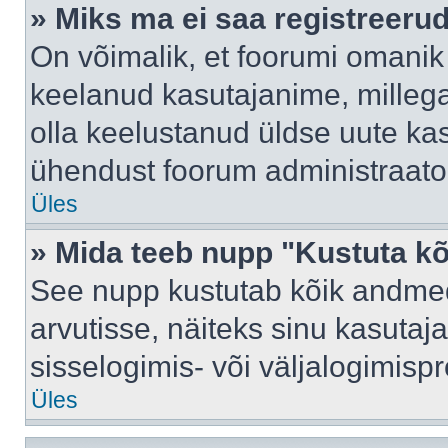
» Miks ma ei saa registreeru
On võimalik, et foorumi omanik
keelanud kasutajanime, millega
olla keelustanud üldse uute kas
ühendust foorum administraator
Üles
» Mida teeb nupp "Kustuta k
See nupp kustutab kõik andme
arvutisse, näiteks sinu kasutaja
sisselogimis- või väljalogimisp
Üles