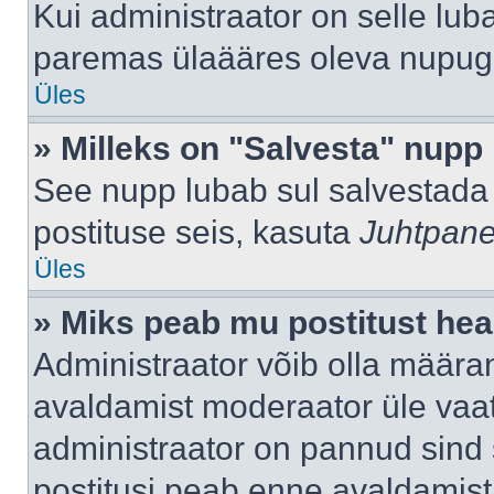
Kui administraator on selle lub
paremas ülaääres oleva nupug
Üles
» Milleks on "Salvesta" nupp
See nupp lubab sul salvestada 
postituse seis, kasuta
Juhtpane
Üles
» Miks peab mu postitust hea
Administraator võib olla määra
avaldamist moderaator üle vaat
administraator on pannud sind s
postitusi peab enne avaldamis