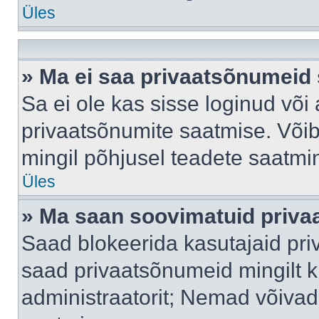
Üles
» Ma ei saa privaatsõnumeid 
Sa ei ole kas sisse loginud või
privaatsõnumite saatmise. Võib k
mingil põhjusel teadete saatmi
Üles
» Ma saan soovimatuid priva
Saad blokeerida kasutajaid pri
saad privaatsõnumeid mingilt kin
administraatorit; Nemad võivad 