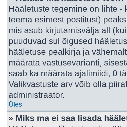
Hääletuste tegemine on lihte -
teema esimest postitust) pea
mis asub kirjutamisvälja all (kui
puuduvad sul õigused hääletus
hääletuse pealkirja ja vähemalt 
määrata vastusevarianti, sises
saab ka määrata ajalimiidi, 0 
Valikvastuste arv võib olla piir
administraator.
Üles
» Miks ma ei saa lisada hääle