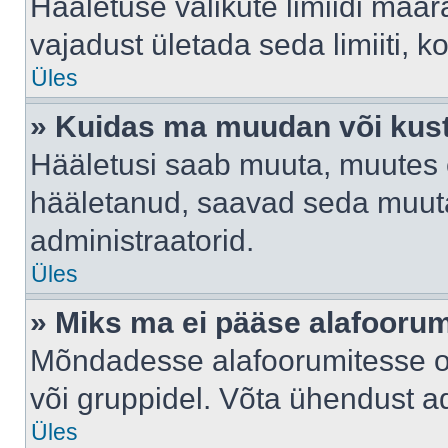
Hääletuse valikute limiidi määr
vajadust ületada seda limiiti, 
Üles
» Kuidas ma muudan või kust
Hääletusi saab muuta, muutes e
hääletanud, saavad seda muuta
administraatorid.
Üles
» Miks ma ei pääse alafooru
Mõndadesse alafoorumitesse on 
või gruppidel. Võta ühendust ad
Üles