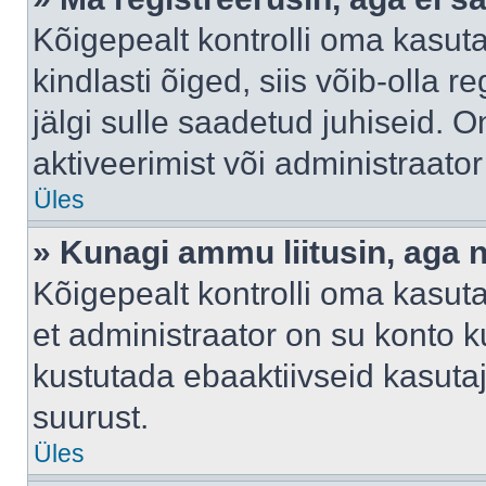
Kõigepealt kontrolli oma kasuta
kindlasti õiged, siis võib-olla 
jälgi sulle saadetud juhiseid. O
aktiveerimist või administraato
Üles
» Kunagi ammu liitusin, aga 
Kõigepealt kontrolli oma kasut
et administraator on su konto 
kustutada ebaaktiivseid kasut
suurust.
Üles