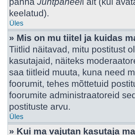
panna
Juhtpaneel
i alt (kui av
keelatud).
Üles
» Mis on mu tiitel ja kuidas
Tiitlid näitavad, mitu postitust 
kasutajaid, näiteks moderaatore
saa tiitleid muuta, kuna need m
foorumit, tehes mõttetuid postit
foorumite administraatoreid s
postituste arvu.
Üles
» Kui ma vajutan kasutaja mail