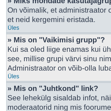
» Miks mõndade kasutajagrup
On võimalik, et administraator
et neid kergemini eristada.
Üles
» Mis on "Vaikimisi grupp"?
Kui sa oled liige enamas kui üh
see, millise grupi värvi sinu nimi 
Administraator on võib-olla lub
Üles
» Mis on "Juhtkond" link?
See lehekülg sisaldab infot, nä
moderaatorid ning mis foorume