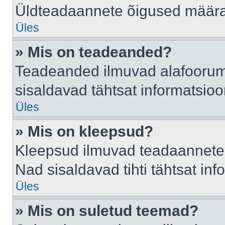
Üldteadaannete õigused määrab
Üles
» Mis on teadeanded?
Teadeanded ilmuvad alafoorumis
sisaldavad tähtsat informatsio
Üles
» Mis on kleepsud?
Kleepsud ilmuvad teadaannete a
Nad sisaldavad tihti tähtsat in
Üles
» Mis on suletud teemad?