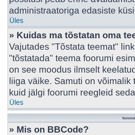
administraatoriga edasiste küs
Üles
» Kuidas ma tõstatan oma t
Vajutades "Tõstata teemat" lin
"tõstatada" teema foorumi esime
on see moodus ilmselt keelatud 
liiga väike. Samuti on võimalik 
kuid jälgi foorumi reegleid seda
Üles
Vormind
» Mis on BBCode?