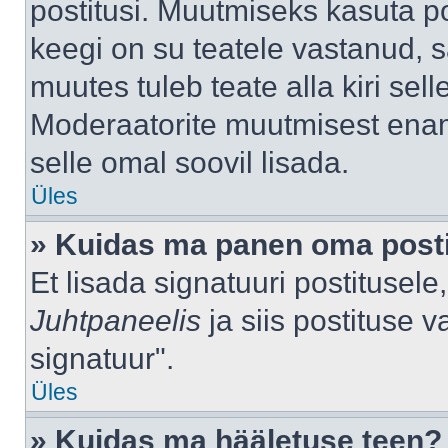
postitusi. Muutmiseks kasuta po
keegi on su teatele vastanud, 
muutes tuleb teate alla kiri sell
Moderaatorite muutmisest enama
selle omal soovil lisada.
Üles
» Kuidas ma panen oma posti
Et lisada signatuuri postitusel
Juhtpaneelis
ja siis postituse 
signatuur".
Üles
» Kuidas ma hääletuse teen?