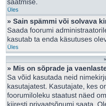
saatmise.
Üles
» Sain spämmi või solvava ki
Saada foorumi administraatorile
kasutab ta enda käsutuses ole
Üles
S
» Mis on sõprade ja vaenlast
Sa võid kasutada neid nimekir
kasutajatest. Kasutajate, kes o
foorumiloleku staatust näed om
kiiresti privaatsõnumi saata. Ol