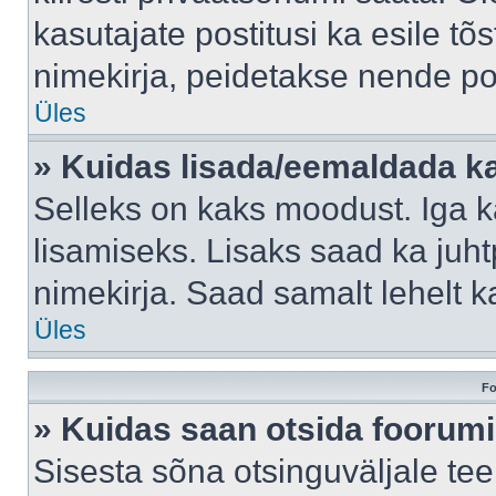
kasutajate postitusi ka esile tõ
nimekirja, peidetakse nende po
Üles
» Kuidas lisada/eemaldada ka
Selleks on kaks moodust. Iga kas
lisamiseks. Lisaks saad ka juh
nimekirja. Saad samalt lehelt 
Üles
Fo
» Kuidas saan otsida foorumi
Sisesta sõna otsinguväljale tee