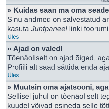
Kasuta
» Kuidas saan ma oma seade
Sinu andmed on salvestatud a
kasuta
Juhtpaneel
linki foorumi
Üles
» Ajad on valed!
Tõenäoliselt on ajad õiged, aga 
Profiili alt saad sättida enda aj
Üles
» Muutsin oma ajatsooni, aga 
Sellisel juhul on tõenäoliselt 
kuudel võivad esineda selle tõt