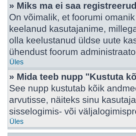
» Miks ma ei saa registreeru
On võimalik, et foorumi omanik
keelanud kasutajanime, millega
olla keelustanud üldse uute kas
ühendust foorum administraator
Üles
» Mida teeb nupp "Kustuta k
See nupp kustutab kõik andme
arvutisse, näiteks sinu kasutaja
sisselogimis- või väljalogimisp
Üles