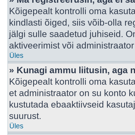
Kõigepealt kontrolli oma kasuta
kindlasti õiged, siis võib-olla 
jälgi sulle saadetud juhiseid. O
aktiveerimist või administraato
Üles
» Kunagi ammu liitusin, aga 
Kõigepealt kontrolli oma kasut
et administraator on su konto 
kustutada ebaaktiivseid kasut
suurust.
Üles