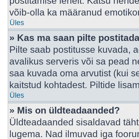
postitamise lehelt. Katsu nende
võib-olla ka määranud emotikoni
Üles
» Kas ma saan pilte postitad
Pilte saab postitusse kuvada,
avalikus serveris või sa pead n
saa kuvada oma arvutist (kui se
kaitstud kohtadest. Piltide lis
Üles
» Mis on üldteadaanded?
Üldteadaanded sisaldavad tähts
lugema. Nad ilmuvad iga foorum