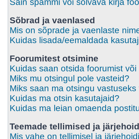
Sain spämmi või solvava kirja fo
Sõbrad ja vaenlased
Mis on sõprade ja vaenlaste nime
Kuidas lisada/eemaldada kasutaja
Foorumitest otsimine
Kuidas saan otsida foorumist või
Miks mu otsingul pole vasteid?
Miks saan ma otsingu vastuseks 
Kuidas ma otsin kasutajaid?
Kuidas ma leian omaenda postit
Teemade tellimised ja järjehoi
Mis vahe on tellimisel ja järjehoid