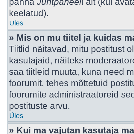
panna
Juhtpaneel
i alt (kui av
keelatud).
Üles
» Mis on mu tiitel ja kuidas
Tiitlid näitavad, mitu postitust 
kasutajaid, näiteks moderaatore
saa tiitleid muuta, kuna need m
foorumit, tehes mõttetuid postit
foorumite administraatoreid s
postituste arvu.
Üles
» Kui ma vajutan kasutaja mail