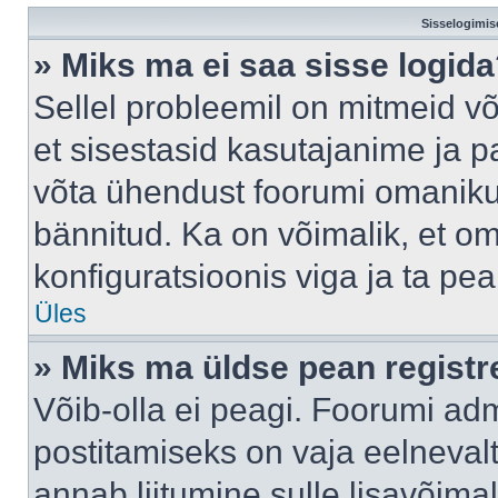
Sisselogimis
» Miks ma ei saa sisse logid
Sellel probleemil on mitmeid võ
et sisestasid kasutajanime ja pa
võta ühendust foorumi omaniku
bännitud. Ka on võimalik, et o
konfiguratsioonis viga ja ta pe
Üles
» Miks ma üldse pean regist
Võib-olla ei peagi. Foorumi adm
postitamiseks on vaja eelnevalt 
annab liitumine sulle lisavõimal