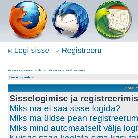
Logi sisse
Registreeru
Vaata vastamata postitusi
|
Vaata aktiivseid teemasid
Foorumi pealeht
Kordum
Sisselogimise ja registreerim
Miks ma ei saa sisse logida?
Miks ma üldse pean registreeru
Miks mind automaatselt välja log
Kuidas saan keelata oma kasutaja