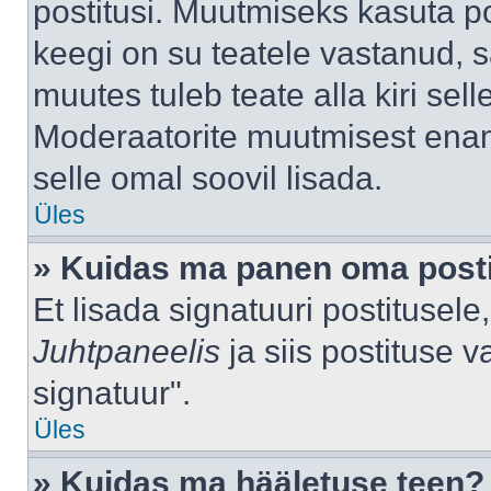
postitusi. Muutmiseks kasuta po
keegi on su teatele vastanud, 
muutes tuleb teate alla kiri sell
Moderaatorite muutmisest enama
selle omal soovil lisada.
Üles
» Kuidas ma panen oma posti
Et lisada signatuuri postitusel
Juhtpaneelis
ja siis postituse 
signatuur".
Üles
» Kuidas ma hääletuse teen?