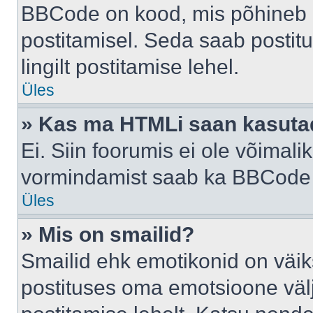
BBCode on kood, mis põhineb 
postitamisel. Seda saab postit
lingilt postitamise lehel.
Üles
» Kas ma HTMLi saan kasuta
Ei. Siin foorumis ei ole võima
vormindamist saab ka BBCode a
Üles
» Mis on smailid?
Smailid ehk emotikonid on väik
postituses oma emotsioone väl