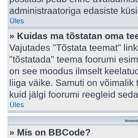
administraatoriga edasiste küs
Üles
» Kuidas ma tõstatan oma t
Vajutades "Tõstata teemat" lin
"tõstatada" teema foorumi esime
on see moodus ilmselt keelatud 
liiga väike. Samuti on võimalik 
kuid jälgi foorumi reegleid seda
Üles
Vormind
» Mis on BBCode?