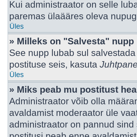
Kui administraator on selle lub
paremas ülaääres oleva nupug
Üles
» Milleks on "Salvesta" nupp
See nupp lubab sul salvestada 
postituse seis, kasuta
Juhtpane
Üles
» Miks peab mu postitust hea
Administraator võib olla määra
avaldamist moderaator üle vaat
administraator on pannud sind s
postitusi peab enne avaldamis