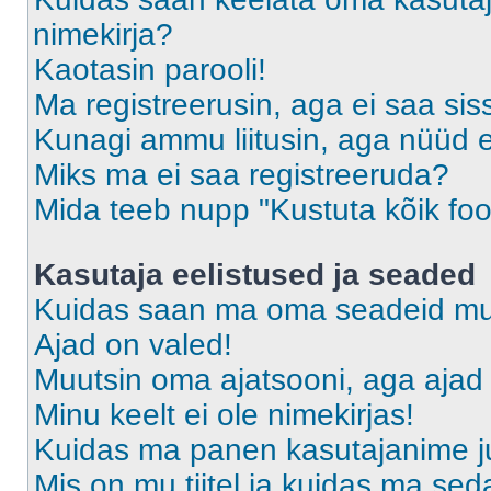
nimekirja?
Kaotasin parooli!
Ma registreerusin, aga ei saa sis
Kunagi ammu liitusin, aga nüüd 
Miks ma ei saa registreeruda?
Mida teeb nupp "Kustuta kõik fo
Kasutaja eelistused ja seaded
Kuidas saan ma oma seadeid m
Ajad on valed!
Muutsin oma ajatsooni, aga ajad 
Minu keelt ei ole nimekirjas!
Kuidas ma panen kasutajanime ju
Mis on mu tiitel ja kuidas ma s