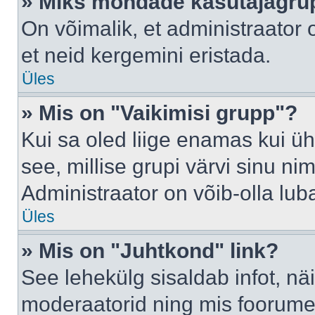
» Miks mõndade kasutajagrup
On võimalik, et administraator
et neid kergemini eristada.
Üles
» Mis on "Vaikimisi grupp"?
Kui sa oled liige enamas kui üh
see, millise grupi värvi sinu nimi 
Administraator on võib-olla lub
Üles
» Mis on "Juhtkond" link?
See lehekülg sisaldab infot, nä
moderaatorid ning mis foorume