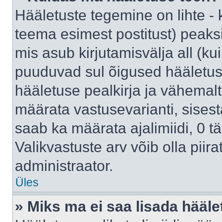
Hääletuste tegemine on lihte -
teema esimest postitust) pea
mis asub kirjutamisvälja all (kui
puuduvad sul õigused hääletus
hääletuse pealkirja ja vähemalt 
määrata vastusevarianti, sises
saab ka määrata ajalimiidi, 0 
Valikvastuste arv võib olla piir
administraator.
Üles
» Miks ma ei saa lisada hääle