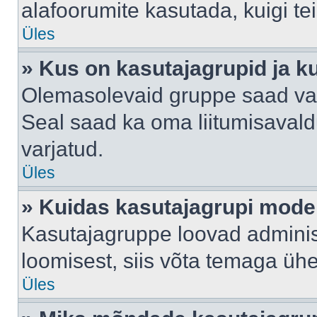
alafoorumite kasutada, kuigi te
Üles
» Kus on kasutajagrupid ja k
Olemasolevaid gruppe saad va
Seal saad ka oma liitumisavald
varjatud.
Üles
» Kuidas kasutajagrupi mode
Kasutajagruppe loovad administ
loomisest, siis võta temaga üh
Üles