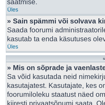
saatmise.
Üles
» Sain spämmi või solvava ki
Saada foorumi administraatorile
kasutab ta enda käsutuses ole
Üles
S
» Mis on sõprade ja vaenlast
Sa võid kasutada neid nimekir
kasutajatest. Kasutajate, kes o
foorumiloleku staatust näed om
kiiresti privaatsõnumi saata. Ol