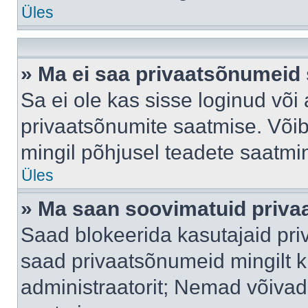
Üles
» Ma ei saa privaatsõnumeid 
Sa ei ole kas sisse loginud või
privaatsõnumite saatmise. Võib k
mingil põhjusel teadete saatmi
Üles
» Ma saan soovimatuid priva
Saad blokeerida kasutajaid pri
saad privaatsõnumeid mingilt kin
administraatorit; Nemad võivad 