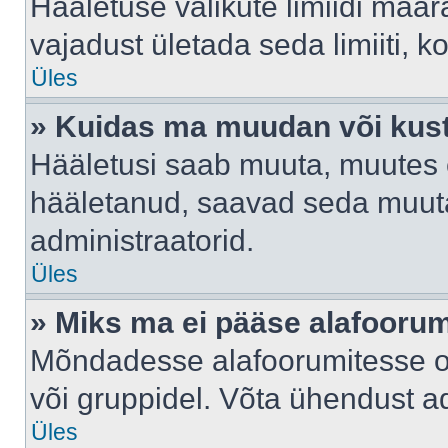
Hääletuse valikute limiidi määr
vajadust ületada seda limiiti, 
Üles
» Kuidas ma muudan või kust
Hääletusi saab muuta, muutes e
hääletanud, saavad seda muuta
administraatorid.
Üles
» Miks ma ei pääse alafooru
Mõndadesse alafoorumitesse on 
või gruppidel. Võta ühendust ad
Üles