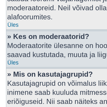
moderaatoreid. Neil võivad oll
alafoorumites.
Üles
» Kes on moderaatorid?
Moderaatorite ülesanne on hool
saavad kustutada, muuta ja lii
Üles
» Mis on kasutajagrupid?
Kasutajagrupid on võimalus li
inimene saab kuuluda mitmesse
eriõiguseid. Nii saab näiteks 