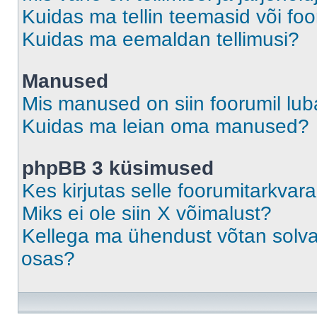
Kuidas ma tellin teemasid või fo
Kuidas ma eemaldan tellimusi?
Manused
Mis manused on siin foorumil lu
Kuidas ma leian oma manused?
phpBB 3 küsimused
Kes kirjutas selle foorumitarkvar
Miks ei ole siin X võimalust?
Kellega ma ühendust võtan solvava
osas?