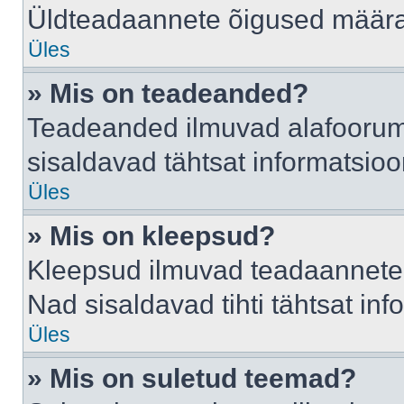
Üldteadaannete õigused määrab
Üles
» Mis on teadeanded?
Teadeanded ilmuvad alafoorumis
sisaldavad tähtsat informatsio
Üles
» Mis on kleepsud?
Kleepsud ilmuvad teadaannete a
Nad sisaldavad tihti tähtsat in
Üles
» Mis on suletud teemad?