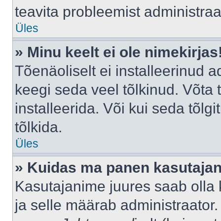
teavita probleemist administraat
Üles
» Minu keelt ei ole nimekirjas
Tõenäoliselt ei installeerinud a
keegi seda veel tõlkinud. Võta
installeerida. Või kui seda tõlgi
tõlkida.
Üles
» Kuidas ma panen kasutajan
Kasutajanime juures saab olla k
ja selle määrab administraator.