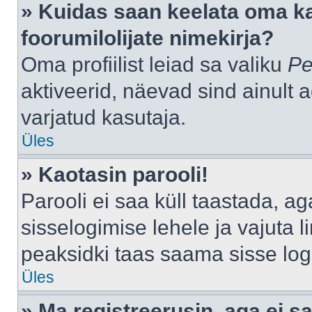
» Kuidas saan keelata oma k
foorumilolijate nimekirja?
Oma profiilist leiad sa valiku
Pe
aktiveerid, näevad sind ainult a
varjatud kasutaja.
Üles
» Kaotasin parooli!
Parooli ei saa küll taastada, a
sisselogimise lehele ja vajuta l
peaksidki taas saama sisse log
Üles
» Ma registreerusin, aga ei sa