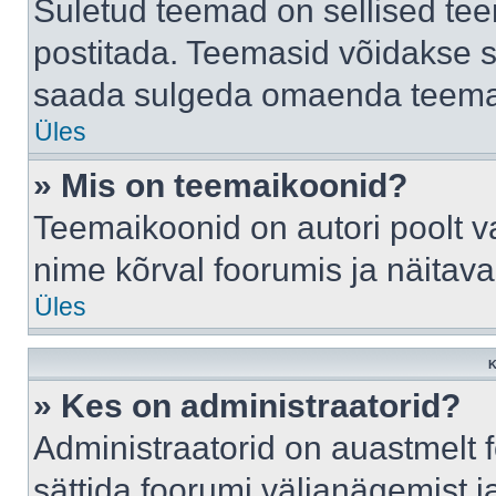
Suletud teemad on sellised te
postitada. Teemasid võidakse s
saada sulgeda omaenda teemasi
Üles
» Mis on teemaikoonid?
Teemaikoonid on autori poolt v
nime kõrval foorumis ja näitav
Üles
K
» Kes on administraatorid?
Administraatorid on auastmelt
sättida foorumi väljanägemist 