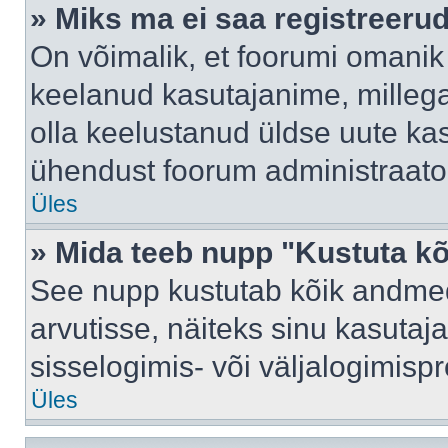
» Miks ma ei saa registreeru
On võimalik, et foorumi omanik
keelanud kasutajanime, millega
olla keelustanud üldse uute kas
ühendust foorum administraator
Üles
» Mida teeb nupp "Kustuta k
See nupp kustutab kõik andme
arvutisse, näiteks sinu kasutaja
sisselogimis- või väljalogimisp
Üles