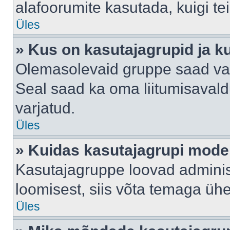
alafoorumite kasutada, kuigi te
Üles
» Kus on kasutajagrupid ja k
Olemasolevaid gruppe saad va
Seal saad ka oma liitumisavald
varjatud.
Üles
» Kuidas kasutajagrupi mode
Kasutajagruppe loovad administ
loomisest, siis võta temaga üh
Üles