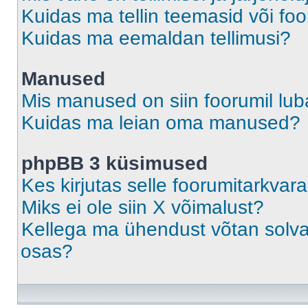
Kuidas ma tellin teemasid või fo
Kuidas ma eemaldan tellimusi?
Manused
Mis manused on siin foorumil lu
Kuidas ma leian oma manused?
phpBB 3 küsimused
Kes kirjutas selle foorumitarkvar
Miks ei ole siin X võimalust?
Kellega ma ühendust võtan solvava
osas?