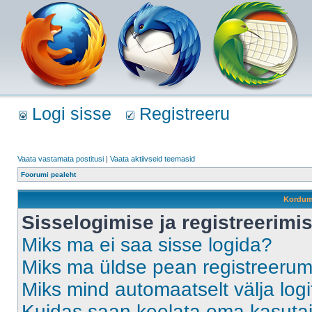
Logi sisse
Registreeru
Vaata vastamata postitusi
|
Vaata aktiivseid teemasid
Foorumi pealeht
Kordum
Sisselogimise ja registreerim
Miks ma ei saa sisse logida?
Miks ma üldse pean registreeru
Miks mind automaatselt välja log
Kuidas saan keelata oma kasutaja