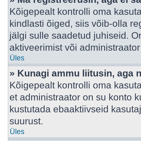
Kõigepealt kontrolli oma kasuta
kindlasti õiged, siis võib-olla 
jälgi sulle saadetud juhiseid. O
aktiveerimist või administraato
Üles
» Kunagi ammu liitusin, aga 
Kõigepealt kontrolli oma kasut
et administraator on su konto 
kustutada ebaaktiivseid kasut
suurust.
Üles