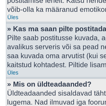
postitamise lehelt. Katsu nende
võib-olla ka määranud emotikoni
Üles
» Kas ma saan pilte postitad
Pilte saab postitusse kuvada,
avalikus serveris või sa pead n
saa kuvada oma arvutist (kui se
kaitstud kohtadest. Piltide lis
Üles
» Mis on üldteadaanded?
Üldteadaanded sisaldavad tähts
lugema. Nad ilmuvad iga foorum