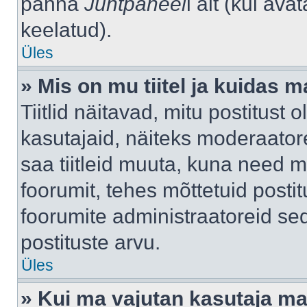
panna
Juhtpaneel
i alt (kui av
keelatud).
Üles
» Mis on mu tiitel ja kuidas
Tiitlid näitavad, mitu postitust 
kasutajaid, näiteks moderaatore
saa tiitleid muuta, kuna need m
foorumit, tehes mõttetuid postit
foorumite administraatoreid s
postituste arvu.
Üles
» Kui ma vajutan kasutaja mail