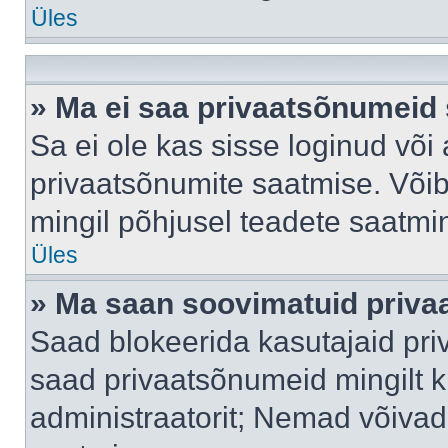
Üles
» Ma ei saa privaatsõnumeid 
Sa ei ole kas sisse loginud või
privaatsõnumite saatmise. Võib k
mingil põhjusel teadete saatmi
Üles
» Ma saan soovimatuid priva
Saad blokeerida kasutajaid pri
saad privaatsõnumeid mingilt kin
administraatorit; Nemad võivad 