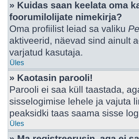
» Kuidas saan keelata oma k
foorumilolijate nimekirja?
Oma profiilist leiad sa valiku
Pe
aktiveerid, näevad sind ainult a
varjatud kasutaja.
Üles
» Kaotasin parooli!
Parooli ei saa küll taastada, a
sisselogimise lehele ja vajuta l
peaksidki taas saama sisse log
Üles
» Ma registreerusin, aga ei sa