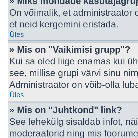
» Miks mõndade kasutajagrup
On võimalik, et administraator
et neid kergemini eristada.
Üles
» Mis on "Vaikimisi grupp"?
Kui sa oled liige enamas kui üh
see, millise grupi värvi sinu nimi 
Administraator on võib-olla lub
Üles
» Mis on "Juhtkond" link?
See lehekülg sisaldab infot, nä
moderaatorid ning mis foorume