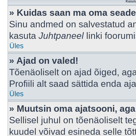
Kasuta
» Kuidas saan ma oma seade
Sinu andmed on salvestatud a
kasuta
Juhtpaneel
linki foorumi
Üles
» Ajad on valed!
Tõenäoliselt on ajad õiged, aga 
Profiili alt saad sättida enda aj
Üles
» Muutsin oma ajatsooni, aga 
Sellisel juhul on tõenäoliselt 
kuudel võivad esineda selle tõt