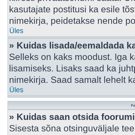
kasutajate postitusi ka esile tõ
nimekirja, peidetakse nende po
Üles
» Kuidas lisada/eemaldada ka
Selleks on kaks moodust. Iga kas
lisamiseks. Lisaks saad ka juh
nimekirja. Saad samalt lehelt 
Üles
Fo
» Kuidas saan otsida foorumi
Sisesta sõna otsinguväljale tee