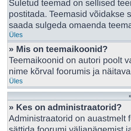
Suletud teemad on sellised te
postitada. Teemasid võidakse s
saada sulgeda omaenda teemasi
Üles
» Mis on teemaikoonid?
Teemaikoonid on autori poolt v
nime kõrval foorumis ja näitav
Üles
K
» Kes on administraatorid?
Administraatorid on auastmelt
sättida foorumi väljanägemist 