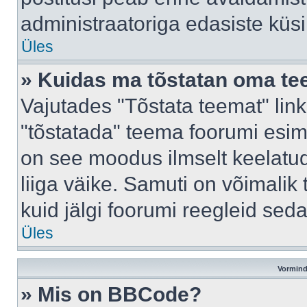
administraatoriga edasiste küs
Üles
» Kuidas ma tõstatan oma t
Vajutades "Tõstata teemat" lin
"tõstatada" teema foorumi esime
on see moodus ilmselt keelatud 
liiga väike. Samuti on võimalik 
kuid jälgi foorumi reegleid seda
Üles
Vormind
» Mis on BBCode?