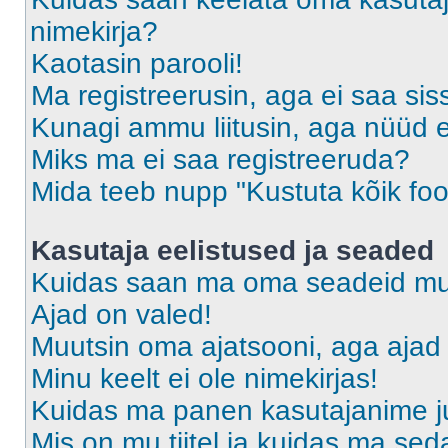
nimekirja?
Kaotasin parooli!
Ma registreerusin, aga ei saa sis
Kunagi ammu liitusin, aga nüüd 
Miks ma ei saa registreeruda?
Mida teeb nupp "Kustuta kõik fo
Kasutaja eelistused ja seaded
Kuidas saan ma oma seadeid m
Ajad on valed!
Muutsin oma ajatsooni, aga ajad 
Minu keelt ei ole nimekirjas!
Kuidas ma panen kasutajanime ju
Mis on mu tiitel ja kuidas ma s