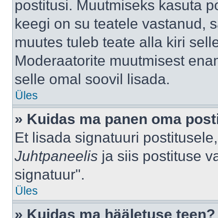
postitusi. Muutmiseks kasuta po
keegi on su teatele vastanud, 
muutes tuleb teate alla kiri sell
Moderaatorite muutmisest enama
selle omal soovil lisada.
Üles
» Kuidas ma panen oma posti
Et lisada signatuuri postitusel
Juhtpaneelis
ja siis postituse 
signatuur".
Üles
» Kuidas ma hääletuse teen?