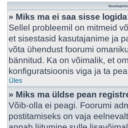
Sisselogimis
» Miks ma ei saa sisse logid
Sellel probleemil on mitmeid võ
et sisestasid kasutajanime ja pa
võta ühendust foorumi omaniku
bännitud. Ka on võimalik, et o
konfiguratsioonis viga ja ta pe
Üles
» Miks ma üldse pean regist
Võib-olla ei peagi. Foorumi adm
postitamiseks on vaja eelnevalt 
annab liitumine sulle lisavõimal