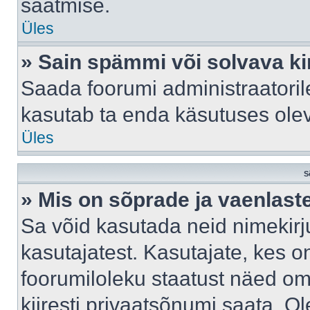
saatmise.
Üles
» Sain spämmi või solvava ki
Saada foorumi administraatorile
kasutab ta enda käsutuses ole
Üles
S
» Mis on sõprade ja vaenlast
Sa võid kasutada neid nimekir
kasutajatest. Kasutajate, kes o
foorumiloleku staatust näed om
kiiresti privaatsõnumi saata. Ol