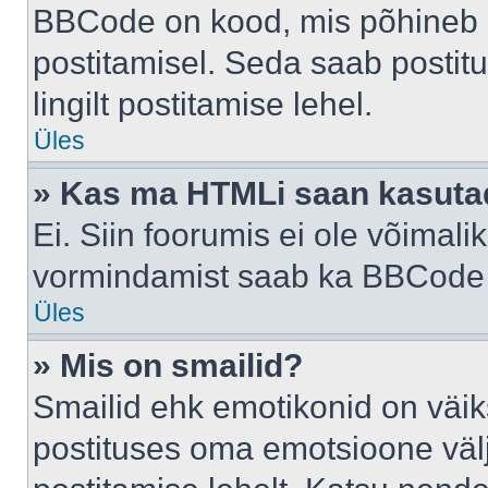
BBCode on kood, mis põhineb 
postitamisel. Seda saab postit
lingilt postitamise lehel.
Üles
» Kas ma HTMLi saan kasuta
Ei. Siin foorumis ei ole võima
vormindamist saab ka BBCode a
Üles
» Mis on smailid?
Smailid ehk emotikonid on väik
postituses oma emotsioone väl