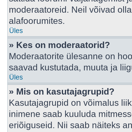
moderaatoreid. Neil võivad oll
alafoorumites.
Üles
» Kes on moderaatorid?
Moderaatorite ülesanne on hool
saavad kustutada, muuta ja lii
Üles
» Mis on kasutajagrupid?
Kasutajagrupid on võimalus li
inimene saab kuuluda mitmesse
eriõiguseid. Nii saab näiteks 