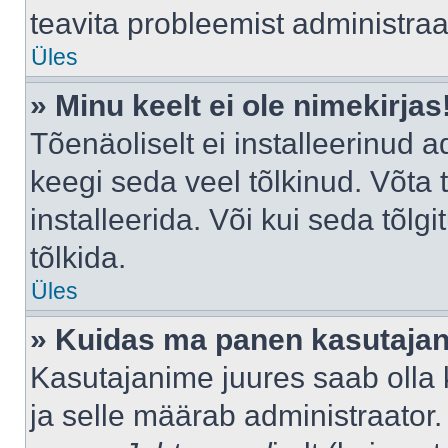
teavita probleemist administraat
Üles
» Minu keelt ei ole nimekirjas
Tõenäoliselt ei installeerinud a
keegi seda veel tõlkinud. Võta
installeerida. Või kui seda tõlgi
tõlkida.
Üles
» Kuidas ma panen kasutajan
Kasutajanime juures saab olla k
ja selle määrab administraator.