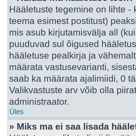
Hääletuste tegemine on lihte -
teema esimest postitust) pea
mis asub kirjutamisvälja all (kui
puuduvad sul õigused hääletus
hääletuse pealkirja ja vähemalt 
määrata vastusevarianti, sises
saab ka määrata ajalimiidi, 0 
Valikvastuste arv võib olla piir
administraator.
Üles
» Miks ma ei saa lisada hääle