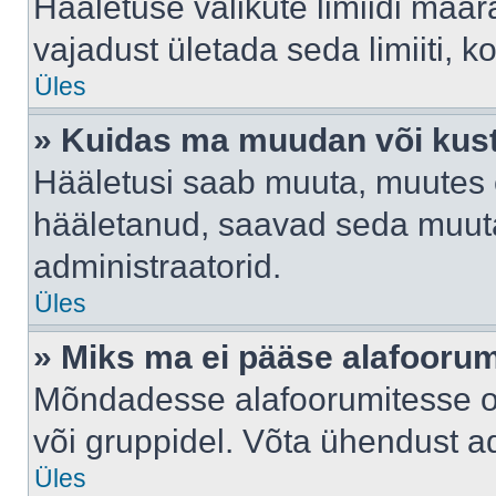
Hääletuse valikute limiidi määr
vajadust ületada seda limiiti, 
Üles
» Kuidas ma muudan või kust
Hääletusi saab muuta, muutes e
hääletanud, saavad seda muuta
administraatorid.
Üles
» Miks ma ei pääse alafooru
Mõndadesse alafoorumitesse on 
või gruppidel. Võta ühendust ad
Üles