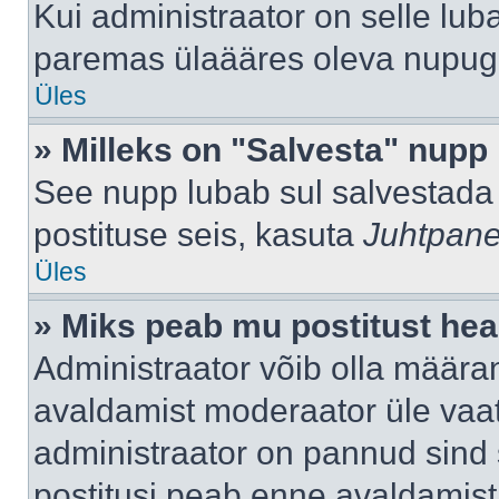
Kui administraator on selle lub
paremas ülaääres oleva nupug
Üles
» Milleks on "Salvesta" nupp
See nupp lubab sul salvestada 
postituse seis, kasuta
Juhtpane
Üles
» Miks peab mu postitust hea
Administraator võib olla määra
avaldamist moderaator üle vaat
administraator on pannud sind s
postitusi peab enne avaldamis