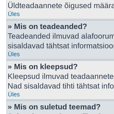
Üldteadaannete õigused määrab
Üles
» Mis on teadeanded?
Teadeanded ilmuvad alafoorumis
sisaldavad tähtsat informatsio
Üles
» Mis on kleepsud?
Kleepsud ilmuvad teadaannete a
Nad sisaldavad tihti tähtsat in
Üles
» Mis on suletud teemad?