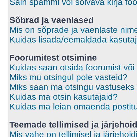
Sain spämmi või solvava kirja fo
Sõbrad ja vaenlased
Mis on sõprade ja vaenlaste nime
Kuidas lisada/eemaldada kasutaja
Foorumitest otsimine
Kuidas saan otsida foorumist või
Miks mu otsingul pole vasteid?
Miks saan ma otsingu vastuseks 
Kuidas ma otsin kasutajaid?
Kuidas ma leian omaenda postit
Teemade tellimised ja järjehoi
Mis vahe on tellimisel ja järjehoid