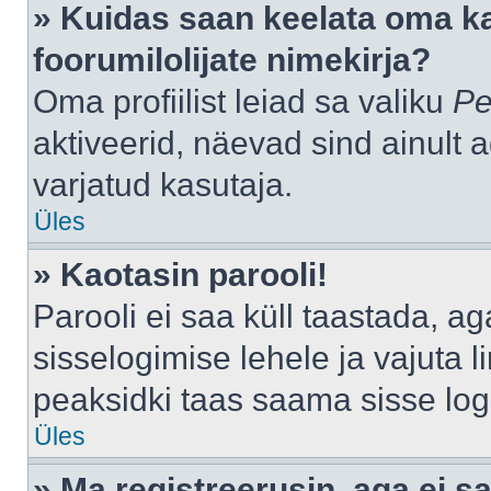
» Kuidas saan keelata oma k
foorumilolijate nimekirja?
Oma profiilist leiad sa valiku
Pe
aktiveerid, näevad sind ainult a
varjatud kasutaja.
Üles
» Kaotasin parooli!
Parooli ei saa küll taastada, a
sisselogimise lehele ja vajuta l
peaksidki taas saama sisse log
Üles
» Ma registreerusin, aga ei sa