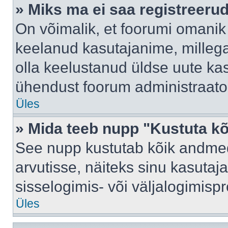
» Miks ma ei saa registreeru
On võimalik, et foorumi omanik
keelanud kasutajanime, millega
olla keelustanud üldse uute kas
ühendust foorum administraator
Üles
» Mida teeb nupp "Kustuta k
See nupp kustutab kõik andme
arvutisse, näiteks sinu kasutaja
sisselogimis- või väljalogimisp
Üles