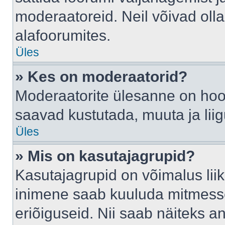
moderaatoreid. Neil võivad oll
alafoorumites.
Üles
» Kes on moderaatorid?
Moderaatorite ülesanne on hool
saavad kustutada, muuta ja lii
Üles
» Mis on kasutajagrupid?
Kasutajagrupid on võimalus li
inimene saab kuuluda mitmesse
eriõiguseid. Nii saab näiteks 