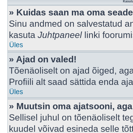
Kasuta
» Kuidas saan ma oma seade
Sinu andmed on salvestatud a
kasuta
Juhtpaneel
linki foorumi
Üles
» Ajad on valed!
Tõenäoliselt on ajad õiged, aga 
Profiili alt saad sättida enda aj
Üles
» Muutsin oma ajatsooni, aga 
Sellisel juhul on tõenäoliselt 
kuudel võivad esineda selle tõt