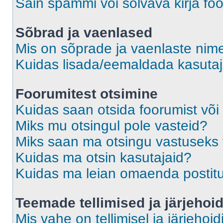
Sain spämmi või solvava kirja fo
Sõbrad ja vaenlased
Mis on sõprade ja vaenlaste nime
Kuidas lisada/eemaldada kasutaja
Foorumitest otsimine
Kuidas saan otsida foorumist või
Miks mu otsingul pole vasteid?
Miks saan ma otsingu vastuseks 
Kuidas ma otsin kasutajaid?
Kuidas ma leian omaenda postit
Teemade tellimised ja järjehoi
Mis vahe on tellimisel ja järjehoid