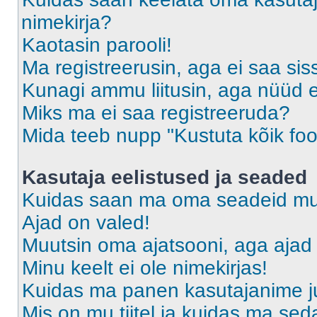
nimekirja?
Kaotasin parooli!
Ma registreerusin, aga ei saa sis
Kunagi ammu liitusin, aga nüüd 
Miks ma ei saa registreeruda?
Mida teeb nupp "Kustuta kõik fo
Kasutaja eelistused ja seaded
Kuidas saan ma oma seadeid m
Ajad on valed!
Muutsin oma ajatsooni, aga ajad 
Minu keelt ei ole nimekirjas!
Kuidas ma panen kasutajanime ju
Mis on mu tiitel ja kuidas ma s