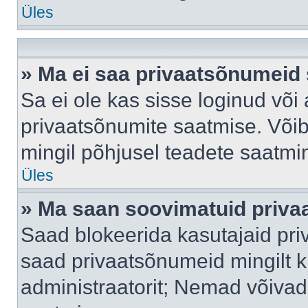
Üles
» Ma ei saa privaatsõnumeid 
Sa ei ole kas sisse loginud või
privaatsõnumite saatmise. Võib k
mingil põhjusel teadete saatmi
Üles
» Ma saan soovimatuid priva
Saad blokeerida kasutajaid pri
saad privaatsõnumeid mingilt kin
administraatorit; Nemad võivad 