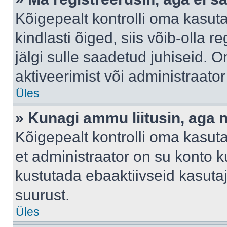
Kõigepealt kontrolli oma kasuta
kindlasti õiged, siis võib-olla 
jälgi sulle saadetud juhiseid. O
aktiveerimist või administraato
Üles
» Kunagi ammu liitusin, aga 
Kõigepealt kontrolli oma kasut
et administraator on su konto 
kustutada ebaaktiivseid kasut
suurust.
Üles