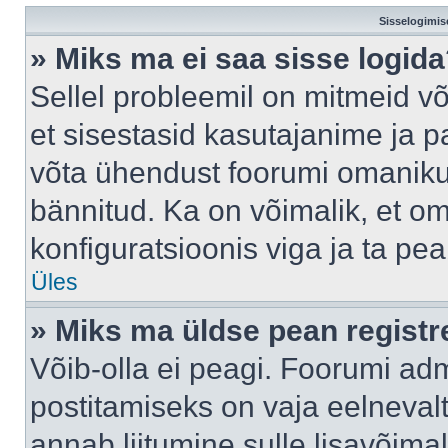
Sisselogimis
» Miks ma ei saa sisse logid
Sellel probleemil on mitmeid võ
et sisestasid kasutajanime ja pa
võta ühendust foorumi omaniku
bännitud. Ka on võimalik, et o
konfiguratsioonis viga ja ta pe
Üles
» Miks ma üldse pean regist
Võib-olla ei peagi. Foorumi adm
postitamiseks on vaja eelnevalt 
annab liitumine sulle lisavõimal