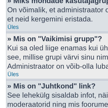
» Miks mõndade kasutajagrup
On võimalik, et administraator
et neid kergemini eristada.
Üles
» Mis on "Vaikimisi grupp"?
Kui sa oled liige enamas kui üh
see, millise grupi värvi sinu nimi 
Administraator on võib-olla lub
Üles
» Mis on "Juhtkond" link?
See lehekülg sisaldab infot, nä
moderaatorid ning mis foorume