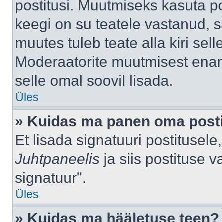
postitusi. Muutmiseks kasuta po
keegi on su teatele vastanud, 
muutes tuleb teate alla kiri sell
Moderaatorite muutmisest enama
selle omal soovil lisada.
Üles
» Kuidas ma panen oma posti
Et lisada signatuuri postitusel
Juhtpaneelis
ja siis postituse 
signatuur".
Üles
» Kuidas ma hääletuse teen?