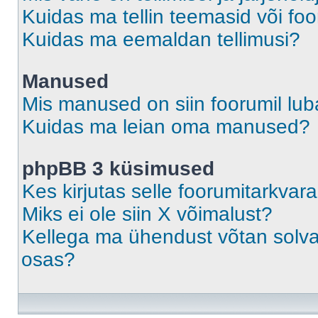
Kuidas ma tellin teemasid või fo
Kuidas ma eemaldan tellimusi?
Manused
Mis manused on siin foorumil lu
Kuidas ma leian oma manused?
phpBB 3 küsimused
Kes kirjutas selle foorumitarkvar
Miks ei ole siin X võimalust?
Kellega ma ühendust võtan solvava
osas?