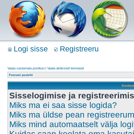
Logi sisse
Registreeru
Vaata vastamata postitusi
|
Vaata aktiivseid teemasid
Foorumi pealeht
Kordum
Sisselogimise ja registreerim
Miks ma ei saa sisse logida?
Miks ma üldse pean registreeru
Miks mind automaatselt välja log
Kuidas saan keelata oma kasutaja