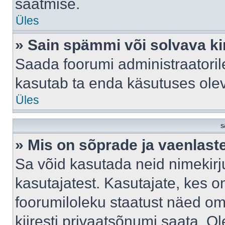
saatmise.
Üles
» Sain spämmi või solvava ki
Saada foorumi administraatorile
kasutab ta enda käsutuses ole
Üles
S
» Mis on sõprade ja vaenlast
Sa võid kasutada neid nimekir
kasutajatest. Kasutajate, kes o
foorumiloleku staatust näed om
kiiresti privaatsõnumi saata. Ol