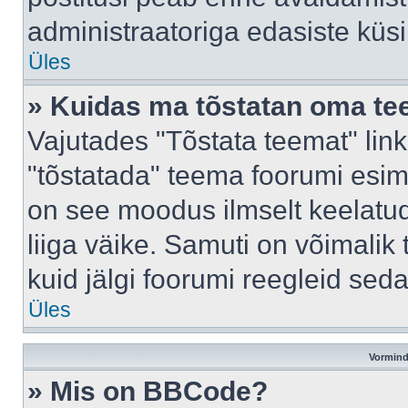
administraatoriga edasiste küs
Üles
» Kuidas ma tõstatan oma t
Vajutades "Tõstata teemat" lin
"tõstatada" teema foorumi esime
on see moodus ilmselt keelatud 
liiga väike. Samuti on võimalik 
kuid jälgi foorumi reegleid seda
Üles
Vormind
» Mis on BBCode?