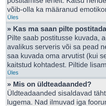
postitamise lehelt. Katsu nende
võib-olla ka määranud emotikoni
Üles
» Kas ma saan pilte postitad
Pilte saab postitusse kuvada,
avalikus serveris või sa pead n
saa kuvada oma arvutist (kui se
kaitstud kohtadest. Piltide lis
Üles
» Mis on üldteadaanded?
Üldteadaanded sisaldavad tähts
lugema. Nad ilmuvad iga foorum