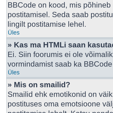
BBCode on kood, mis põhineb 
postitamisel. Seda saab postit
lingilt postitamise lehel.
Üles
» Kas ma HTMLi saan kasuta
Ei. Siin foorumis ei ole võima
vormindamist saab ka BBCode a
Üles
» Mis on smailid?
Smailid ehk emotikonid on väik
postituses oma emotsioone väl