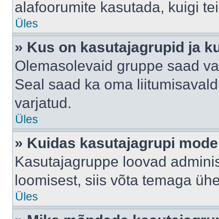
alafoorumite kasutada, kuigi te
Üles
» Kus on kasutajagrupid ja k
Olemasolevaid gruppe saad va
Seal saad ka oma liitumisavald
varjatud.
Üles
» Kuidas kasutajagrupi mode
Kasutajagruppe loovad administ
loomisest, siis võta temaga üh
Üles