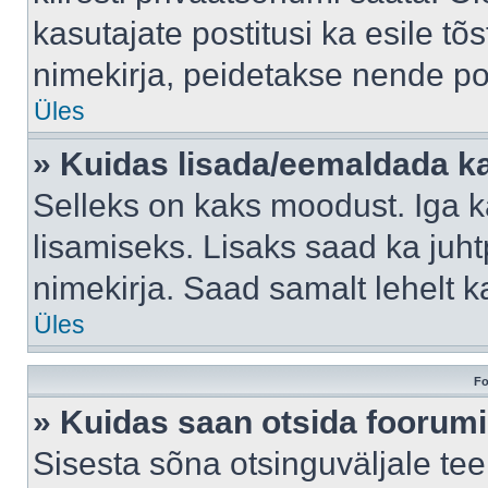
kasutajate postitusi ka esile tõ
nimekirja, peidetakse nende po
Üles
» Kuidas lisada/eemaldada ka
Selleks on kaks moodust. Iga kas
lisamiseks. Lisaks saad ka juh
nimekirja. Saad samalt lehelt 
Üles
Fo
» Kuidas saan otsida foorumi
Sisesta sõna otsinguväljale tee