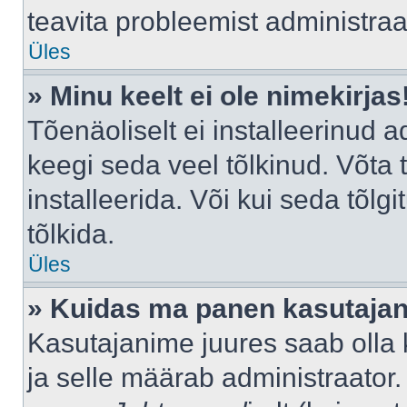
teavita probleemist administraat
Üles
» Minu keelt ei ole nimekirjas
Tõenäoliselt ei installeerinud a
keegi seda veel tõlkinud. Võta
installeerida. Või kui seda tõlgi
tõlkida.
Üles
» Kuidas ma panen kasutajan
Kasutajanime juures saab olla k
ja selle määrab administraator.