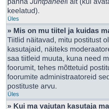
panna
Juhtpaneel
i alt (kui av
keelatud).
Üles
» Mis on mu tiitel ja kuidas
Tiitlid näitavad, mitu postitust 
kasutajaid, näiteks moderaatore
saa tiitleid muuta, kuna need m
foorumit, tehes mõttetuid postit
foorumite administraatoreid s
postituste arvu.
Üles
» Kui ma vajutan kasutaja mail