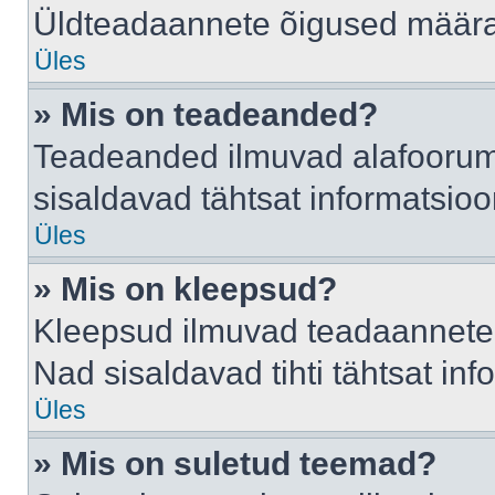
Üldteadaannete õigused määrab
Üles
» Mis on teadeanded?
Teadeanded ilmuvad alafoorumis
sisaldavad tähtsat informatsio
Üles
» Mis on kleepsud?
Kleepsud ilmuvad teadaannete a
Nad sisaldavad tihti tähtsat in
Üles
» Mis on suletud teemad?