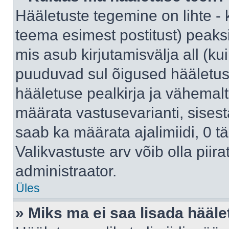
Hääletuste tegemine on lihte -
teema esimest postitust) pea
mis asub kirjutamisvälja all (kui
puuduvad sul õigused hääletus
hääletuse pealkirja ja vähemalt 
määrata vastusevarianti, sises
saab ka määrata ajalimiidi, 0 
Valikvastuste arv võib olla piir
administraator.
Üles
» Miks ma ei saa lisada hääle