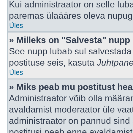
Kui administraator on selle lub
paremas ülaääres oleva nupug
Üles
» Milleks on "Salvesta" nupp
See nupp lubab sul salvestada 
postituse seis, kasuta
Juhtpane
Üles
» Miks peab mu postitust hea
Administraator võib olla määra
avaldamist moderaator üle vaat
administraator on pannud sind s
postitusi peab enne avaldamis