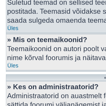
Suletud teemad on sellised te
postitada. Teemasid võidakse s
saada sulgeda omaenda teemasi
Üles
» Mis on teemaikoonid?
Teemaikoonid on autori poolt v
nime kõrval foorumis ja näitav
Üles
K
» Kes on administraatorid?
Administraatorid on auastmelt
sättida foorumi väljanägemist 