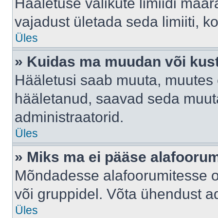
Hääletuse valikute limiidi määr
vajadust ületada seda limiiti, 
Üles
» Kuidas ma muudan või kust
Hääletusi saab muuta, muutes e
hääletanud, saavad seda muuta
administraatorid.
Üles
» Miks ma ei pääse alafooru
Mõndadesse alafoorumitesse on 
või gruppidel. Võta ühendust ad
Üles