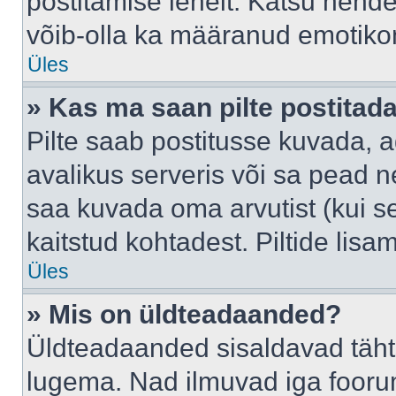
postitamise lehelt. Katsu nende
võib-olla ka määranud emotikoni
Üles
» Kas ma saan pilte postitad
Pilte saab postitusse kuvada,
avalikus serveris või sa pead n
saa kuvada oma arvutist (kui se
kaitstud kohtadest. Piltide lis
Üles
» Mis on üldteadaanded?
Üldteadaanded sisaldavad tähts
lugema. Nad ilmuvad iga foorum