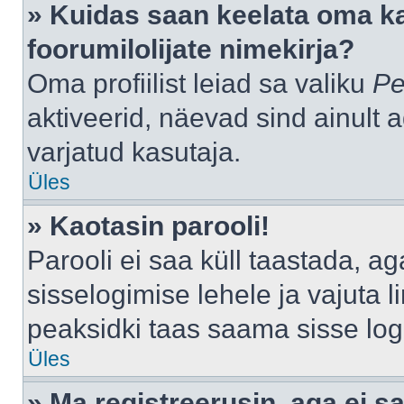
» Kuidas saan keelata oma k
foorumilolijate nimekirja?
Oma profiilist leiad sa valiku
Pe
aktiveerid, näevad sind ainult a
varjatud kasutaja.
Üles
» Kaotasin parooli!
Parooli ei saa küll taastada, a
sisselogimise lehele ja vajuta l
peaksidki taas saama sisse log
Üles
» Ma registreerusin, aga ei sa