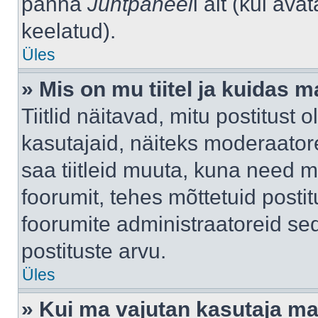
panna
Juhtpaneel
i alt (kui av
keelatud).
Üles
» Mis on mu tiitel ja kuidas
Tiitlid näitavad, mitu postitust 
kasutajaid, näiteks moderaatore
saa tiitleid muuta, kuna need m
foorumit, tehes mõttetuid postit
foorumite administraatoreid s
postituste arvu.
Üles
» Kui ma vajutan kasutaja mail