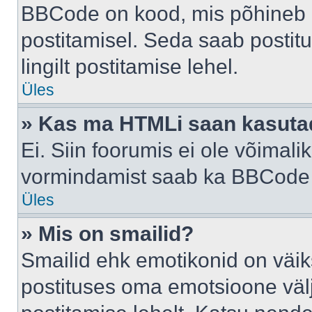
BBCode on kood, mis põhineb 
postitamisel. Seda saab postit
lingilt postitamise lehel.
Üles
» Kas ma HTMLi saan kasuta
Ei. Siin foorumis ei ole võima
vormindamist saab ka BBCode a
Üles
» Mis on smailid?
Smailid ehk emotikonid on väik
postituses oma emotsioone väl