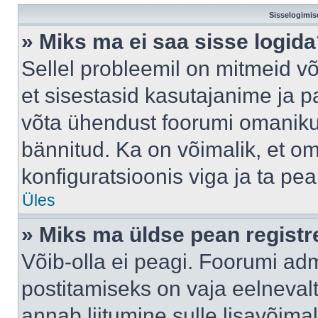
Sisselogimis
» Miks ma ei saa sisse logid
Sellel probleemil on mitmeid võ
et sisestasid kasutajanime ja pa
võta ühendust foorumi omaniku
bännitud. Ka on võimalik, et o
konfiguratsioonis viga ja ta pe
Üles
» Miks ma üldse pean regist
Võib-olla ei peagi. Foorumi adm
postitamiseks on vaja eelnevalt 
annab liitumine sulle lisavõimal