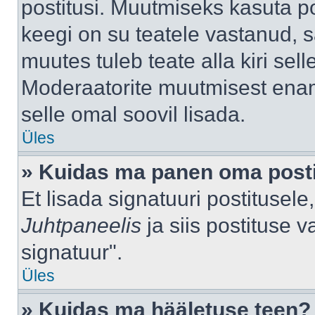
postitusi. Muutmiseks kasuta po
keegi on su teatele vastanud, 
muutes tuleb teate alla kiri sell
Moderaatorite muutmisest enama
selle omal soovil lisada.
Üles
» Kuidas ma panen oma posti
Et lisada signatuuri postitusel
Juhtpaneelis
ja siis postituse 
signatuur".
Üles
» Kuidas ma hääletuse teen?