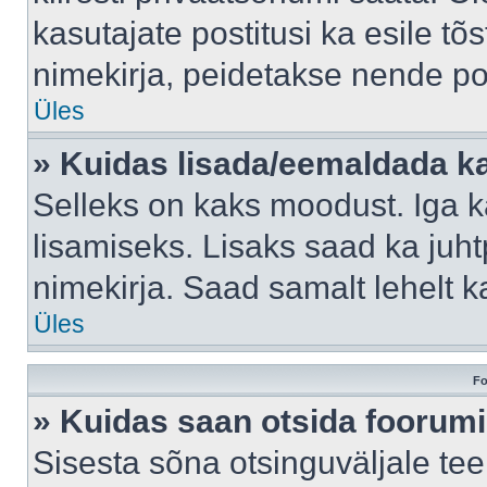
kasutajate postitusi ka esile tõ
nimekirja, peidetakse nende po
Üles
» Kuidas lisada/eemaldada ka
Selleks on kaks moodust. Iga kas
lisamiseks. Lisaks saad ka juh
nimekirja. Saad samalt lehelt 
Üles
Fo
» Kuidas saan otsida foorumi
Sisesta sõna otsinguväljale tee