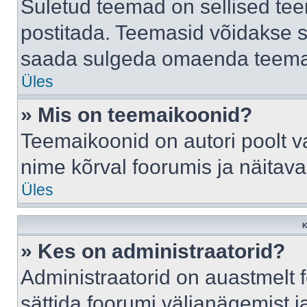
Suletud teemad on sellised te
postitada. Teemasid võidakse s
saada sulgeda omaenda teemasi
Üles
» Mis on teemaikoonid?
Teemaikoonid on autori poolt v
nime kõrval foorumis ja näitav
Üles
K
» Kes on administraatorid?
Administraatorid on auastmelt
sättida foorumi väljanägemist 