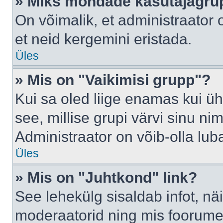
» Miks mõndade kasutajagrup
On võimalik, et administraator
et neid kergemini eristada.
Üles
» Mis on "Vaikimisi grupp"?
Kui sa oled liige enamas kui üh
see, millise grupi värvi sinu nimi 
Administraator on võib-olla lub
Üles
» Mis on "Juhtkond" link?
See lehekülg sisaldab infot, nä
moderaatorid ning mis foorume