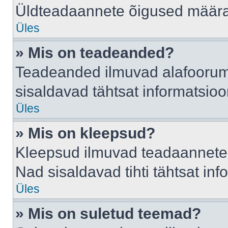
Üldteadaannete õigused määrab
Üles
» Mis on teadeanded?
Teadeanded ilmuvad alafoorumis
sisaldavad tähtsat informatsio
Üles
» Mis on kleepsud?
Kleepsud ilmuvad teadaannete a
Nad sisaldavad tihti tähtsat in
Üles
» Mis on suletud teemad?