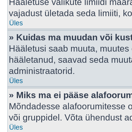
Hääletuse valikute limiidi määr
vajadust ületada seda limiiti, 
Üles
» Kuidas ma muudan või kust
Hääletusi saab muuta, muutes e
hääletanud, saavad seda muuta
administraatorid.
Üles
» Miks ma ei pääse alafooru
Mõndadesse alafoorumitesse on 
või gruppidel. Võta ühendust ad
Üles