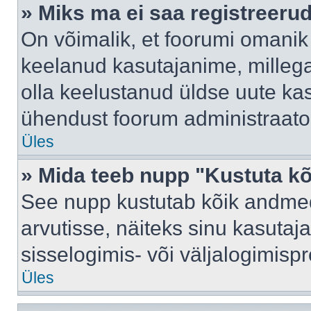
» Miks ma ei saa registreeru
On võimalik, et foorumi omanik
keelanud kasutajanime, millega
olla keelustanud üldse uute kas
ühendust foorum administraator
Üles
» Mida teeb nupp "Kustuta k
See nupp kustutab kõik andme
arvutisse, näiteks sinu kasutaja
sisselogimis- või väljalogimisp
Üles