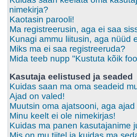
nimekirja?
Kaotasin parooli!
Ma registreerusin, aga ei saa sis
Kunagi ammu liitusin, aga nüüd 
Miks ma ei saa registreeruda?
Mida teeb nupp "Kustuta kõik fo
Kasutaja eelistused ja seaded
Kuidas saan ma oma seadeid m
Ajad on valed!
Muutsin oma ajatsooni, aga ajad 
Minu keelt ei ole nimekirjas!
Kuidas ma panen kasutajanime ju
Mis on mu tiitel ja kuidas ma s