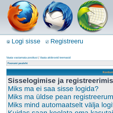
Logi sisse
Registreeru
Vaata vastamata postitusi
|
Vaata aktiivseid teemasid
Foorumi pealeht
Kordum
Sisselogimise ja registreerim
Miks ma ei saa sisse logida?
Miks ma üldse pean registreeru
Miks mind automaatselt välja log
Kuidas saan keelata oma kasutaja