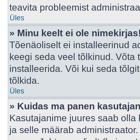
teavita probleemist administraat
Üles
» Minu keelt ei ole nimekirjas
Tõenäoliselt ei installeerinud a
keegi seda veel tõlkinud. Võta
installeerida. Või kui seda tõlgi
tõlkida.
Üles
» Kuidas ma panen kasutajan
Kasutajanime juures saab olla k
ja selle määrab administraator.