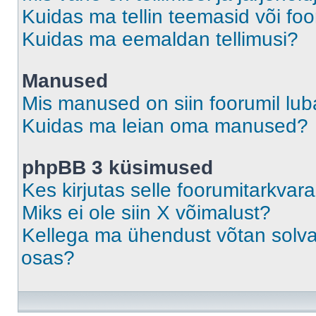
Kuidas ma tellin teemasid või fo
Kuidas ma eemaldan tellimusi?
Manused
Mis manused on siin foorumil lu
Kuidas ma leian oma manused?
phpBB 3 küsimused
Kes kirjutas selle foorumitarkvar
Miks ei ole siin X võimalust?
Kellega ma ühendust võtan solvava
osas?