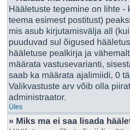
Hääletuste tegemine on lihte -
teema esimest postitust) pea
mis asub kirjutamisvälja all (kui
puuduvad sul õigused hääletus
hääletuse pealkirja ja vähemalt 
määrata vastusevarianti, sises
saab ka määrata ajalimiidi, 0 
Valikvastuste arv võib olla piir
administraator.
Üles
» Miks ma ei saa lisada hääle