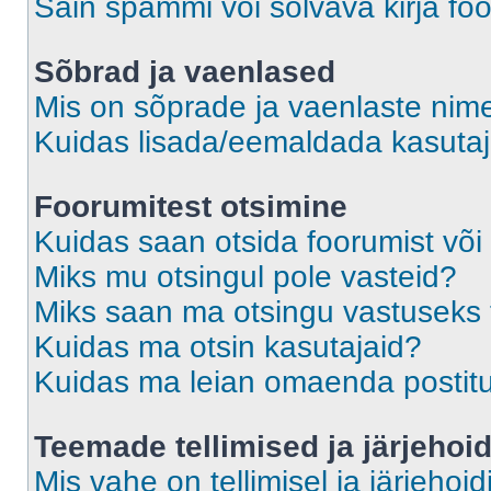
Sain spämmi või solvava kirja fo
Sõbrad ja vaenlased
Mis on sõprade ja vaenlaste nime
Kuidas lisada/eemaldada kasutaja
Foorumitest otsimine
Kuidas saan otsida foorumist või
Miks mu otsingul pole vasteid?
Miks saan ma otsingu vastuseks 
Kuidas ma otsin kasutajaid?
Kuidas ma leian omaenda postit
Teemade tellimised ja järjehoi
Mis vahe on tellimisel ja järjehoid