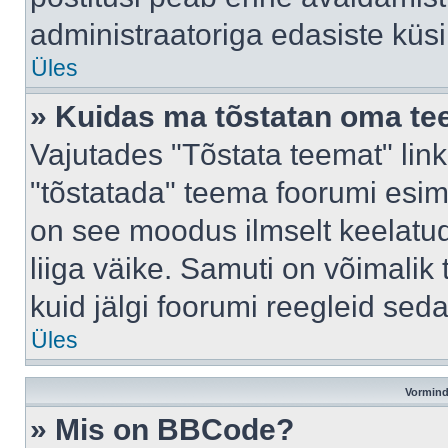
administraatoriga edasiste küs
Üles
» Kuidas ma tõstatan oma t
Vajutades "Tõstata teemat" lin
"tõstatada" teema foorumi esime
on see moodus ilmselt keelatud 
liiga väike. Samuti on võimalik 
kuid jälgi foorumi reegleid seda
Üles
Vormind
» Mis on BBCode?