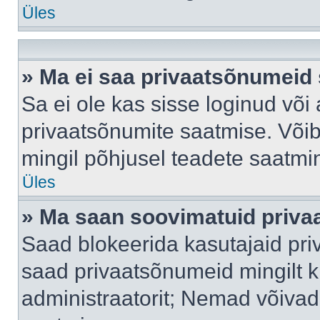
Üles
» Ma ei saa privaatsõnumeid 
Sa ei ole kas sisse loginud või
privaatsõnumite saatmise. Võib k
mingil põhjusel teadete saatmi
Üles
» Ma saan soovimatuid priva
Saad blokeerida kasutajaid pri
saad privaatsõnumeid mingilt kin
administraatorit; Nemad võivad 