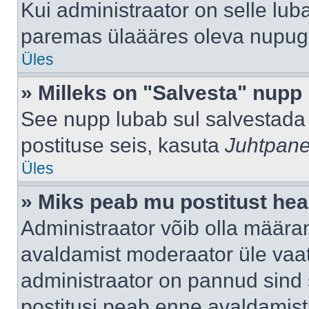
Kui administraator on selle lub
paremas ülaääres oleva nupug
Üles
» Milleks on "Salvesta" nupp
See nupp lubab sul salvestada 
postituse seis, kasuta
Juhtpane
Üles
» Miks peab mu postitust hea
Administraator võib olla määra
avaldamist moderaator üle vaat
administraator on pannud sind s
postitusi peab enne avaldamis