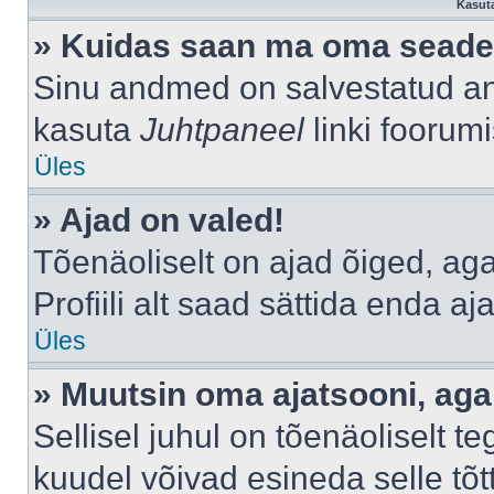
Kasuta
» Kuidas saan ma oma seade
Sinu andmed on salvestatud a
kasuta
Juhtpaneel
linki foorumi
Üles
» Ajad on valed!
Tõenäoliselt on ajad õiged, aga 
Profiili alt saad sättida enda aj
Üles
» Muutsin oma ajatsooni, aga 
Sellisel juhul on tõenäoliselt 
kuudel võivad esineda selle tõt