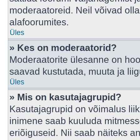
moderaatoreid. Neil võivad oll
alafoorumites.
Üles
» Kes on moderaatorid?
Moderaatorite ülesanne on hool
saavad kustutada, muuta ja lii
Üles
» Mis on kasutajagrupid?
Kasutajagrupid on võimalus li
inimene saab kuuluda mitmesse
eriõiguseid. Nii saab näiteks 