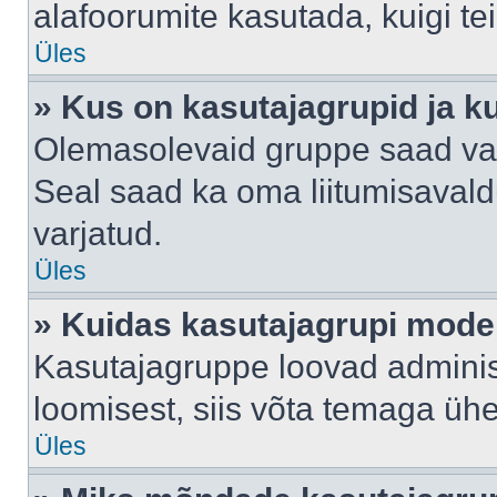
alafoorumite kasutada, kuigi te
Üles
» Kus on kasutajagrupid ja k
Olemasolevaid gruppe saad va
Seal saad ka oma liitumisavald
varjatud.
Üles
» Kuidas kasutajagrupi mode
Kasutajagruppe loovad administ
loomisest, siis võta temaga üh
Üles