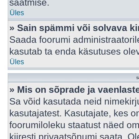
saatmise.
Üles
» Sain spämmi või solvava ki
Saada foorumi administraatorile
kasutab ta enda käsutuses ole
Üles
S
» Mis on sõprade ja vaenlast
Sa võid kasutada neid nimekir
kasutajatest. Kasutajate, kes o
foorumiloleku staatust näed om
kiiresti privaatsõnumi saata. Ol