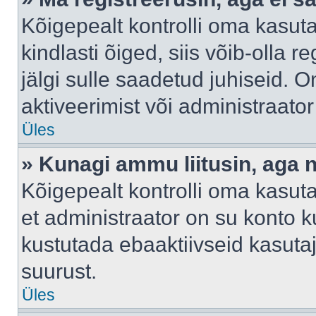
Kõigepealt kontrolli oma kasuta
kindlasti õiged, siis võib-olla 
jälgi sulle saadetud juhiseid. O
aktiveerimist või administraato
Üles
» Kunagi ammu liitusin, aga 
Kõigepealt kontrolli oma kasut
et administraator on su konto 
kustutada ebaaktiivseid kasut
suurust.
Üles