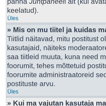
panna
Juhtpaneel
i alt (kui av
keelatud).
Üles
» Mis on mu tiitel ja kuidas
Tiitlid näitavad, mitu postitust 
kasutajaid, näiteks moderaatore
saa tiitleid muuta, kuna need m
foorumit, tehes mõttetuid postit
foorumite administraatoreid s
postituste arvu.
Üles
» Kui ma vajutan kasutaja mail