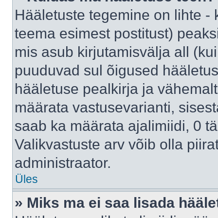
Hääletuste tegemine on lihte -
teema esimest postitust) pea
mis asub kirjutamisvälja all (kui
puuduvad sul õigused hääletus
hääletuse pealkirja ja vähemalt 
määrata vastusevarianti, sises
saab ka määrata ajalimiidi, 0 
Valikvastuste arv võib olla piir
administraator.
Üles
» Miks ma ei saa lisada hääle