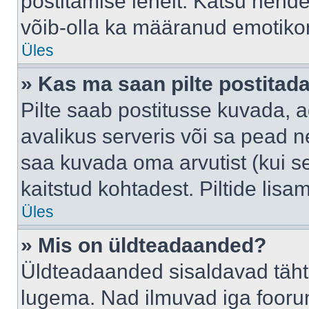
postitamise lehelt. Katsu nende
võib-olla ka määranud emotikoni
Üles
» Kas ma saan pilte postitad
Pilte saab postitusse kuvada,
avalikus serveris või sa pead n
saa kuvada oma arvutist (kui se
kaitstud kohtadest. Piltide lis
Üles
» Mis on üldteadaanded?
Üldteadaanded sisaldavad tähts
lugema. Nad ilmuvad iga foorum