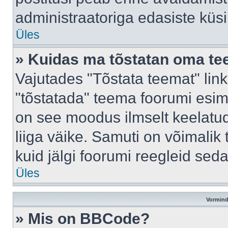
administraatoriga edasiste küs
Üles
» Kuidas ma tõstatan oma t
Vajutades "Tõstata teemat" lin
"tõstatada" teema foorumi esime
on see moodus ilmselt keelatud 
liiga väike. Samuti on võimalik 
kuid jälgi foorumi reegleid seda
Üles
Vormind
» Mis on BBCode?