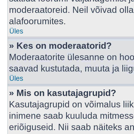
moderaatoreid. Neil võivad oll
alafoorumites.
Üles
» Kes on moderaatorid?
Moderaatorite ülesanne on hool
saavad kustutada, muuta ja lii
Üles
» Mis on kasutajagrupid?
Kasutajagrupid on võimalus li
inimene saab kuuluda mitmesse
eriõiguseid. Nii saab näiteks 