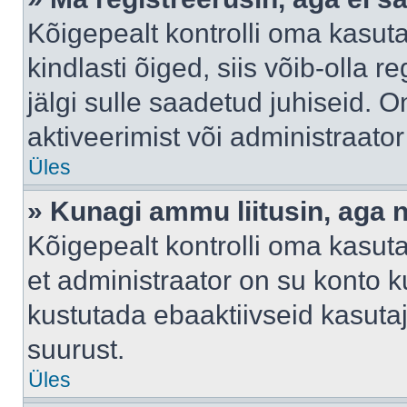
Kõigepealt kontrolli oma kasuta
kindlasti õiged, siis võib-olla 
jälgi sulle saadetud juhiseid. O
aktiveerimist või administraato
Üles
» Kunagi ammu liitusin, aga 
Kõigepealt kontrolli oma kasut
et administraator on su konto 
kustutada ebaaktiivseid kasut
suurust.
Üles