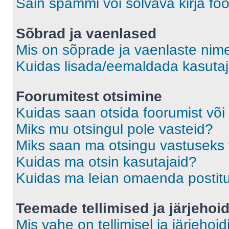
Sain spämmi või solvava kirja fo
Sõbrad ja vaenlased
Mis on sõprade ja vaenlaste nime
Kuidas lisada/eemaldada kasutaja
Foorumitest otsimine
Kuidas saan otsida foorumist või
Miks mu otsingul pole vasteid?
Miks saan ma otsingu vastuseks 
Kuidas ma otsin kasutajaid?
Kuidas ma leian omaenda postit
Teemade tellimised ja järjehoi
Mis vahe on tellimisel ja järjehoid