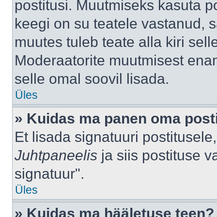
postitusi. Muutmiseks kasuta po
keegi on su teatele vastanud, 
muutes tuleb teate alla kiri sell
Moderaatorite muutmisest enama
selle omal soovil lisada.
Üles
» Kuidas ma panen oma posti
Et lisada signatuuri postitusel
Juhtpaneelis
ja siis postituse 
signatuur".
Üles
» Kuidas ma hääletuse teen?