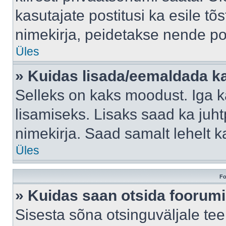
kasutajate postitusi ka esile tõ
nimekirja, peidetakse nende po
Üles
» Kuidas lisada/eemaldada ka
Selleks on kaks moodust. Iga kas
lisamiseks. Lisaks saad ka juh
nimekirja. Saad samalt lehelt 
Üles
Fo
» Kuidas saan otsida foorumi
Sisesta sõna otsinguväljale tee