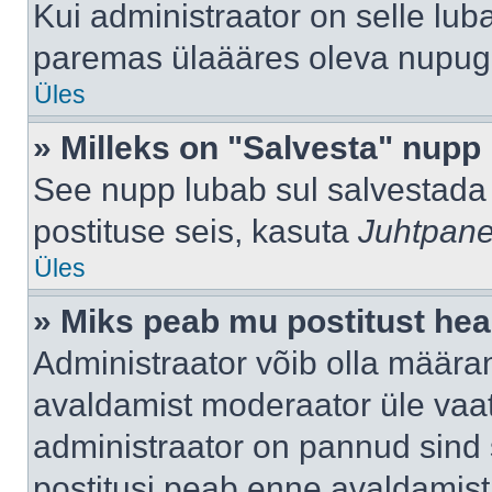
Kui administraator on selle lub
paremas ülaääres oleva nupug
Üles
» Milleks on "Salvesta" nupp
See nupp lubab sul salvestada 
postituse seis, kasuta
Juhtpane
Üles
» Miks peab mu postitust hea
Administraator võib olla määra
avaldamist moderaator üle vaat
administraator on pannud sind s
postitusi peab enne avaldamis