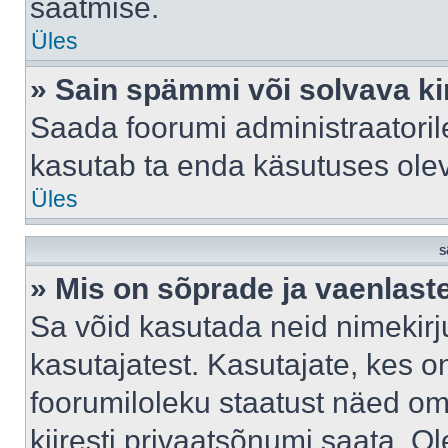
saatmise.
Üles
» Sain spämmi või solvava ki
Saada foorumi administraatorile
kasutab ta enda käsutuses ole
Üles
S
» Mis on sõprade ja vaenlast
Sa võid kasutada neid nimekir
kasutajatest. Kasutajate, kes o
foorumiloleku staatust näed om
kiiresti privaatsõnumi saata. Ol