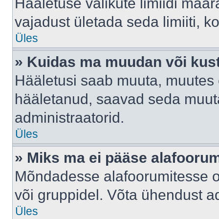
Hääletuse valikute limiidi määr
vajadust ületada seda limiiti, 
Üles
» Kuidas ma muudan või kust
Hääletusi saab muuta, muutes e
hääletanud, saavad seda muuta
administraatorid.
Üles
» Miks ma ei pääse alafooru
Mõndadesse alafoorumitesse on 
või gruppidel. Võta ühendust ad
Üles