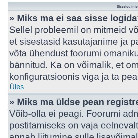
Sisselogimis
» Miks ma ei saa sisse logid
Sellel probleemil on mitmeid võ
et sisestasid kasutajanime ja pa
võta ühendust foorumi omaniku
bännitud. Ka on võimalik, et o
konfiguratsioonis viga ja ta pe
Üles
» Miks ma üldse pean regist
Võib-olla ei peagi. Foorumi adm
postitamiseks on vaja eelnevalt 
annab liitumine sulle lisavõimal