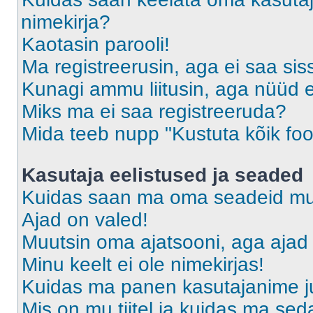
nimekirja?
Kaotasin parooli!
Ma registreerusin, aga ei saa sis
Kunagi ammu liitusin, aga nüüd 
Miks ma ei saa registreeruda?
Mida teeb nupp "Kustuta kõik fo
Kasutaja eelistused ja seaded
Kuidas saan ma oma seadeid m
Ajad on valed!
Muutsin oma ajatsooni, aga ajad 
Minu keelt ei ole nimekirjas!
Kuidas ma panen kasutajanime ju
Mis on mu tiitel ja kuidas ma s