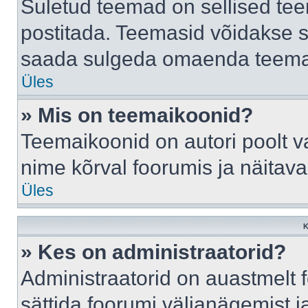
Suletud teemad on sellised te
postitada. Teemasid võidakse s
saada sulgeda omaenda teemasi
Üles
» Mis on teemaikoonid?
Teemaikoonid on autori poolt v
nime kõrval foorumis ja näitav
Üles
K
» Kes on administraatorid?
Administraatorid on auastmelt
sättida foorumi väljanägemist 