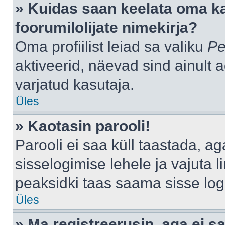
» Kuidas saan keelata oma k
foorumilolijate nimekirja?
Oma profiilist leiad sa valiku
Pe
aktiveerid, näevad sind ainult a
varjatud kasutaja.
Üles
» Kaotasin parooli!
Parooli ei saa küll taastada, a
sisselogimise lehele ja vajuta l
peaksidki taas saama sisse log
Üles
» Ma registreerusin, aga ei sa