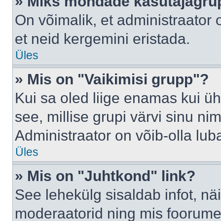
» Miks mõndade kasutajagrup
On võimalik, et administraator
et neid kergemini eristada.
Üles
» Mis on "Vaikimisi grupp"?
Kui sa oled liige enamas kui üh
see, millise grupi värvi sinu nimi 
Administraator on võib-olla lub
Üles
» Mis on "Juhtkond" link?
See lehekülg sisaldab infot, nä
moderaatorid ning mis foorume