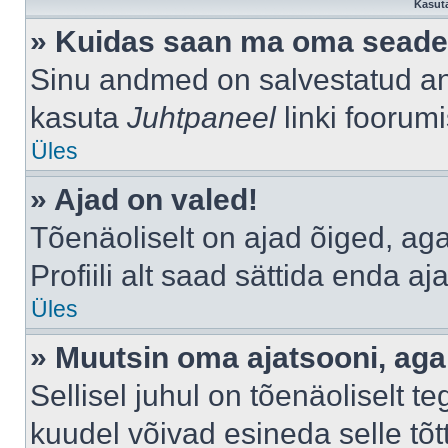
Kasuta
» Kuidas saan ma oma seade
Sinu andmed on salvestatud a
kasuta
Juhtpaneel
linki foorumi
Üles
» Ajad on valed!
Tõenäoliselt on ajad õiged, aga 
Profiili alt saad sättida enda aj
Üles
» Muutsin oma ajatsooni, aga 
Sellisel juhul on tõenäoliselt 
kuudel võivad esineda selle tõt