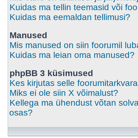
Kuidas ma tellin teemasid või fo
Kuidas ma eemaldan tellimusi?
Manused
Mis manused on siin foorumil lu
Kuidas ma leian oma manused?
phpBB 3 küsimused
Kes kirjutas selle foorumitarkvar
Miks ei ole siin X võimalust?
Kellega ma ühendust võtan solvava
osas?