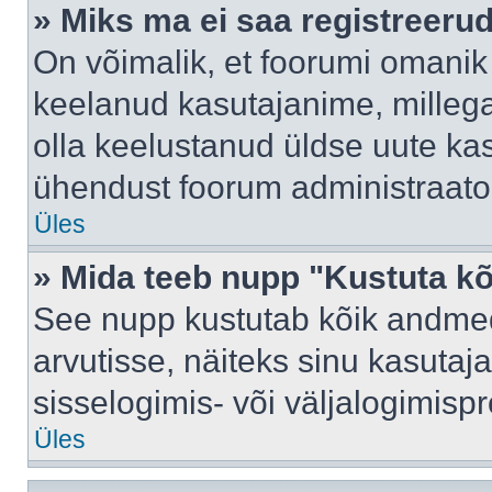
» Miks ma ei saa registreeru
On võimalik, et foorumi omanik
keelanud kasutajanime, millega
olla keelustanud üldse uute kas
ühendust foorum administraator
Üles
» Mida teeb nupp "Kustuta k
See nupp kustutab kõik andme
arvutisse, näiteks sinu kasutaja
sisselogimis- või väljalogimisp
Üles