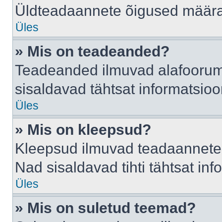
Üldteadaannete õigused määrab
Üles
» Mis on teadeanded?
Teadeanded ilmuvad alafoorumis
sisaldavad tähtsat informatsio
Üles
» Mis on kleepsud?
Kleepsud ilmuvad teadaannete a
Nad sisaldavad tihti tähtsat in
Üles
» Mis on suletud teemad?