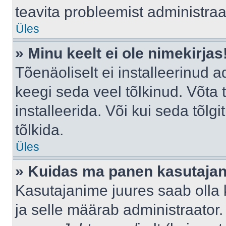
teavita probleemist administraat
Üles
» Minu keelt ei ole nimekirjas
Tõenäoliselt ei installeerinud a
keegi seda veel tõlkinud. Võta
installeerida. Või kui seda tõlgi
tõlkida.
Üles
» Kuidas ma panen kasutajan
Kasutajanime juures saab olla k
ja selle määrab administraator.