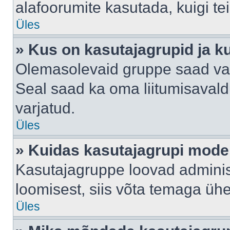
alafoorumite kasutada, kuigi te
Üles
» Kus on kasutajagrupid ja k
Olemasolevaid gruppe saad va
Seal saad ka oma liitumisavald
varjatud.
Üles
» Kuidas kasutajagrupi mode
Kasutajagruppe loovad administ
loomisest, siis võta temaga üh
Üles