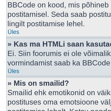
BBCode on kood, mis põhineb 
postitamisel. Seda saab postit
lingilt postitamise lehel.
Üles
» Kas ma HTMLi saan kasuta
Ei. Siin foorumis ei ole võima
vormindamist saab ka BBCode a
Üles
» Mis on smailid?
Smailid ehk emotikonid on väik
postituses oma emotsioone väl