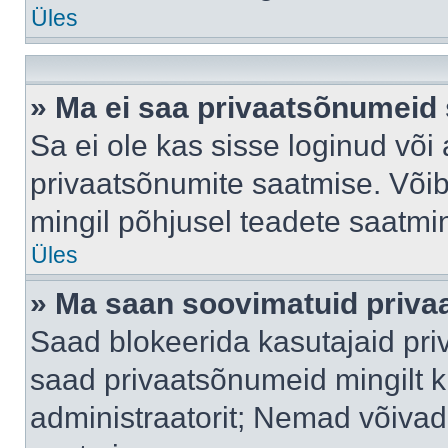
Üles
» Ma ei saa privaatsõnumeid 
Sa ei ole kas sisse loginud või
privaatsõnumite saatmise. Võib k
mingil põhjusel teadete saatmi
Üles
» Ma saan soovimatuid priva
Saad blokeerida kasutajaid pri
saad privaatsõnumeid mingilt kin
administraatorit; Nemad võivad 