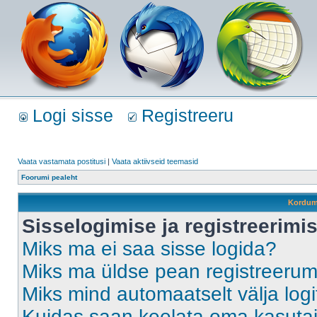
Logi sisse
Registreeru
Vaata vastamata postitusi
|
Vaata aktiivseid teemasid
Foorumi pealeht
Kordum
Sisselogimise ja registreerim
Miks ma ei saa sisse logida?
Miks ma üldse pean registreeru
Miks mind automaatselt välja log
Kuidas saan keelata oma kasutaja