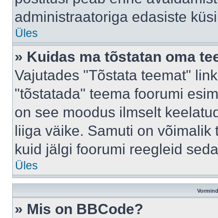
administraatoriga edasiste küs
Üles
» Kuidas ma tõstatan oma t
Vajutades "Tõstata teemat" lin
"tõstatada" teema foorumi esime
on see moodus ilmselt keelatud 
liiga väike. Samuti on võimalik 
kuid jälgi foorumi reegleid seda
Üles
Vormind
» Mis on BBCode?