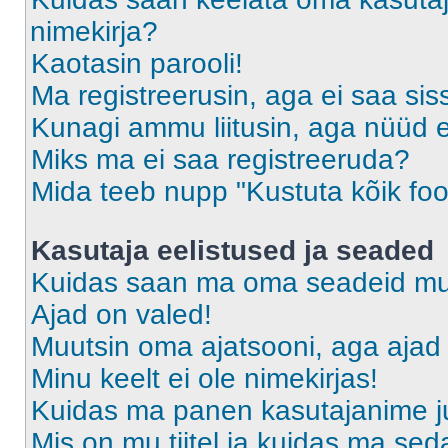
nimekirja?
Kaotasin parooli!
Ma registreerusin, aga ei saa sis
Kunagi ammu liitusin, aga nüüd 
Miks ma ei saa registreeruda?
Mida teeb nupp "Kustuta kõik fo
Kasutaja eelistused ja seaded
Kuidas saan ma oma seadeid m
Ajad on valed!
Muutsin oma ajatsooni, aga ajad 
Minu keelt ei ole nimekirjas!
Kuidas ma panen kasutajanime ju
Mis on mu tiitel ja kuidas ma s