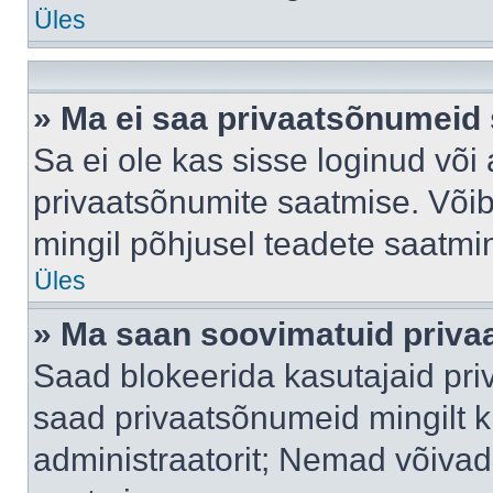
Üles
» Ma ei saa privaatsõnumeid 
Sa ei ole kas sisse loginud või
privaatsõnumite saatmise. Võib k
mingil põhjusel teadete saatmi
Üles
» Ma saan soovimatuid priva
Saad blokeerida kasutajaid pri
saad privaatsõnumeid mingilt kin
administraatorit; Nemad võivad 