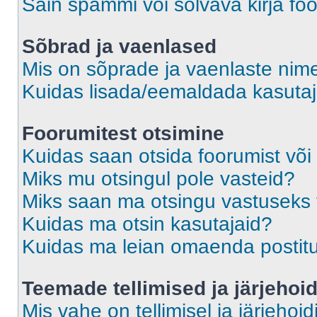
Sain spämmi või solvava kirja fo
Sõbrad ja vaenlased
Mis on sõprade ja vaenlaste nime
Kuidas lisada/eemaldada kasutaja
Foorumitest otsimine
Kuidas saan otsida foorumist või
Miks mu otsingul pole vasteid?
Miks saan ma otsingu vastuseks 
Kuidas ma otsin kasutajaid?
Kuidas ma leian omaenda postit
Teemade tellimised ja järjehoi
Mis vahe on tellimisel ja järjehoid