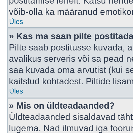
postitamise lehelt. Katsu nende
võib-olla ka määranud emotikoni
Üles
» Kas ma saan pilte postitad
Pilte saab postitusse kuvada,
avalikus serveris või sa pead n
saa kuvada oma arvutist (kui se
kaitstud kohtadest. Piltide lis
Üles
» Mis on üldteadaanded?
Üldteadaanded sisaldavad tähts
lugema. Nad ilmuvad iga foorum