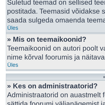
Suletud teemad on sellised te
postitada. Teemasid võidakse s
saada sulgeda omaenda teemasi
Üles
» Mis on teemaikoonid?
Teemaikoonid on autori poolt v
nime kõrval foorumis ja näitav
Üles
K
» Kes on administraatorid?
Administraatorid on auastmelt
sättida foorumi väljanägemist 