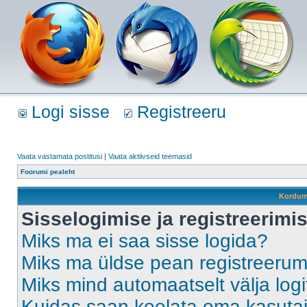
Logi sisse
Registreeru
Vaata vastamata postitusi
|
Vaata aktiivseid teemasid
Foorumi pealeht
Kordum
Sisselogimise ja registreerim
Miks ma ei saa sisse logida?
Miks ma üldse pean registreeru
Miks mind automaatselt välja log
Kuidas saan keelata oma kasutaja