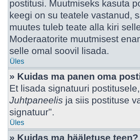
postitusi. Muutmiseks kasuta po
keegi on su teatele vastanud, 
muutes tuleb teate alla kiri sell
Moderaatorite muutmisest enama
selle omal soovil lisada.
Üles
» Kuidas ma panen oma posti
Et lisada signatuuri postitusel
Juhtpaneelis
ja siis postituse 
signatuur".
Üles
» Kuidas ma hääletuse teen?