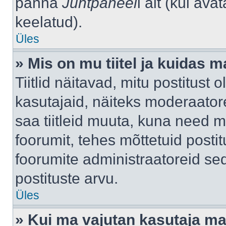
panna
Juhtpaneel
i alt (kui av
keelatud).
Üles
» Mis on mu tiitel ja kuidas
Tiitlid näitavad, mitu postitust 
kasutajaid, näiteks moderaatore
saa tiitleid muuta, kuna need m
foorumit, tehes mõttetuid postit
foorumite administraatoreid s
postituste arvu.
Üles
» Kui ma vajutan kasutaja mail