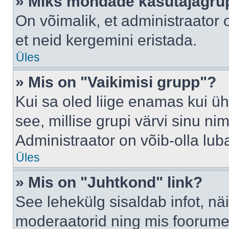
» Miks mõndade kasutajagrup
On võimalik, et administraator
et neid kergemini eristada.
Üles
» Mis on "Vaikimisi grupp"?
Kui sa oled liige enamas kui üh
see, millise grupi värvi sinu nimi 
Administraator on võib-olla lub
Üles
» Mis on "Juhtkond" link?
See lehekülg sisaldab infot, nä
moderaatorid ning mis foorume