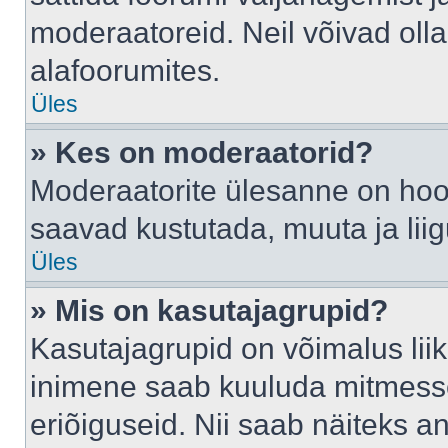
moderaatoreid. Neil võivad oll
alafoorumites.
Üles
» Kes on moderaatorid?
Moderaatorite ülesanne on hool
saavad kustutada, muuta ja lii
Üles
» Mis on kasutajagrupid?
Kasutajagrupid on võimalus li
inimene saab kuuluda mitmesse
eriõiguseid. Nii saab näiteks 