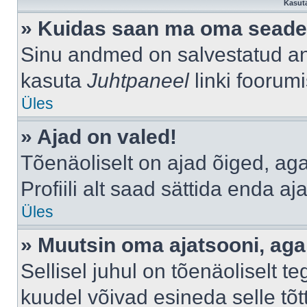
Kasuta
» Kuidas saan ma oma seade
Sinu andmed on salvestatud a
kasuta
Juhtpaneel
linki foorumi
Üles
» Ajad on valed!
Tõenäoliselt on ajad õiged, aga 
Profiili alt saad sättida enda aj
Üles
» Muutsin oma ajatsooni, aga 
Sellisel juhul on tõenäoliselt 
kuudel võivad esineda selle tõt