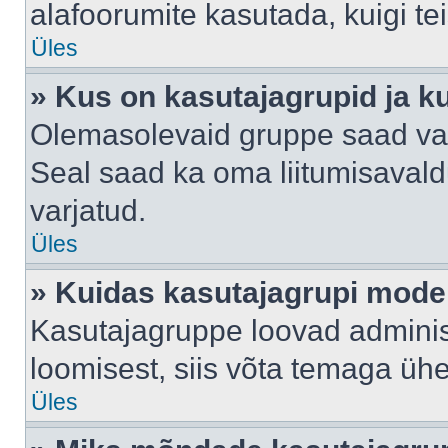
alafoorumite kasutada, kuigi te
Üles
» Kus on kasutajagrupid ja k
Olemasolevaid gruppe saad va
Seal saad ka oma liitumisavald
varjatud.
Üles
» Kuidas kasutajagrupi mode
Kasutajagruppe loovad administ
loomisest, siis võta temaga üh
Üles