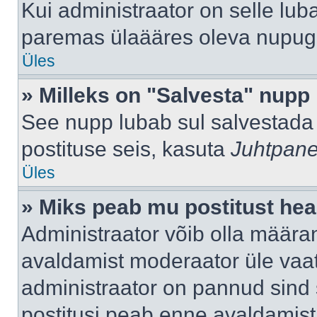
Kui administraator on selle lub
paremas ülaääres oleva nupug
Üles
» Milleks on "Salvesta" nupp
See nupp lubab sul salvestada 
postituse seis, kasuta
Juhtpane
Üles
» Miks peab mu postitust hea
Administraator võib olla määra
avaldamist moderaator üle vaat
administraator on pannud sind s
postitusi peab enne avaldamis