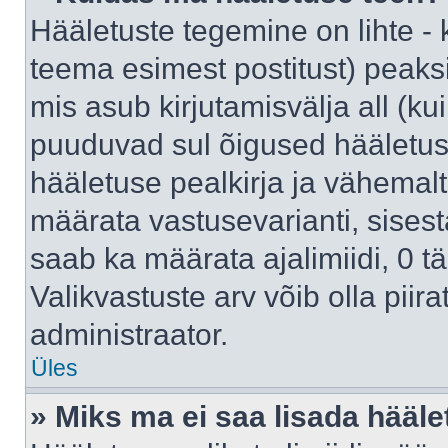
Hääletuste tegemine on lihte -
teema esimest postitust) pea
mis asub kirjutamisvälja all (kui
puuduvad sul õigused hääletus
hääletuse pealkirja ja vähemalt 
määrata vastusevarianti, sises
saab ka määrata ajalimiidi, 0 
Valikvastuste arv võib olla piir
administraator.
Üles
» Miks ma ei saa lisada hääle