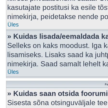
kasutajate postitusi ka esile tõ
nimekirja, peidetakse nende po
Üles
» Kuidas lisada/eemaldada ka
Selleks on kaks moodust. Iga kas
lisamiseks. Lisaks saad ka juh
nimekirja. Saad samalt lehelt 
Üles
Fo
» Kuidas saan otsida foorumi
Sisesta sõna otsinguväljale tee