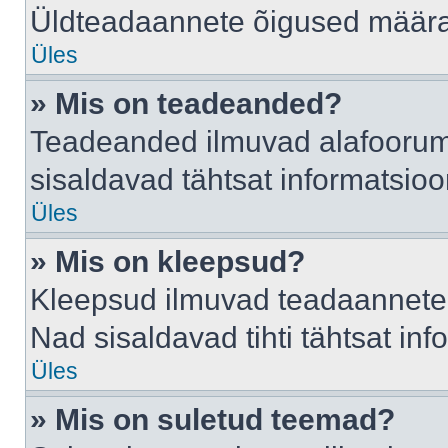
Üldteadaannete õigused määrab
Üles
» Mis on teadeanded?
Teadeanded ilmuvad alafoorumis
sisaldavad tähtsat informatsio
Üles
» Mis on kleepsud?
Kleepsud ilmuvad teadaannete a
Nad sisaldavad tihti tähtsat in
Üles
» Mis on suletud teemad?