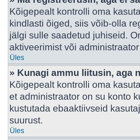
Kõigepealt kontrolli oma kasuta
kindlasti õiged, siis võib-olla 
jälgi sulle saadetud juhiseid. O
aktiveerimist või administraato
Üles
» Kunagi ammu liitusin, aga 
Kõigepealt kontrolli oma kasut
et administraator on su konto 
kustutada ebaaktiivseid kasut
suurust.
Üles