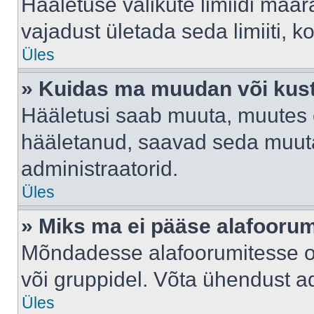
Hääletuse valikute limiidi määr
vajadust ületada seda limiiti, 
Üles
» Kuidas ma muudan või kust
Hääletusi saab muuta, muutes e
hääletanud, saavad seda muuta
administraatorid.
Üles
» Miks ma ei pääse alafooru
Mõndadesse alafoorumitesse on 
või gruppidel. Võta ühendust ad
Üles