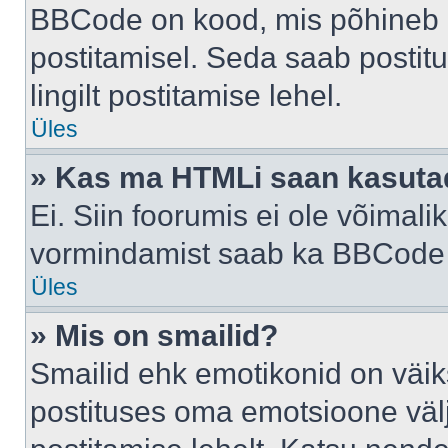
BBCode on kood, mis põhineb 
postitamisel. Seda saab postit
lingilt postitamise lehel.
Üles
» Kas ma HTMLi saan kasuta
Ei. Siin foorumis ei ole võima
vormindamist saab ka BBCode a
Üles
» Mis on smailid?
Smailid ehk emotikonid on väik
postituses oma emotsioone väl