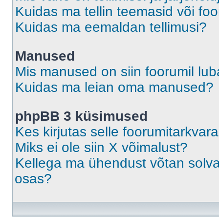
Kuidas ma tellin teemasid või fo
Kuidas ma eemaldan tellimusi?
Manused
Mis manused on siin foorumil lu
Kuidas ma leian oma manused?
phpBB 3 küsimused
Kes kirjutas selle foorumitarkvar
Miks ei ole siin X võimalust?
Kellega ma ühendust võtan solvava
osas?