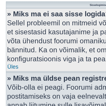
Sisselogimis
» Miks ma ei saa sisse logid
Sellel probleemil on mitmeid võ
et sisestasid kasutajanime ja pa
võta ühendust foorumi omaniku
bännitud. Ka on võimalik, et o
konfiguratsioonis viga ja ta pe
Üles
» Miks ma üldse pean regist
Võib-olla ei peagi. Foorumi adm
postitamiseks on vaja eelnevalt 
annab liitumine sulle lisavõimal