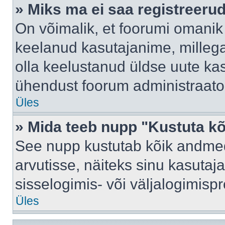
» Miks ma ei saa registreeru
On võimalik, et foorumi omanik
keelanud kasutajanime, millega
olla keelustanud üldse uute kas
ühendust foorum administraator
Üles
» Mida teeb nupp "Kustuta k
See nupp kustutab kõik andme
arvutisse, näiteks sinu kasutaja
sisselogimis- või väljalogimisp
Üles