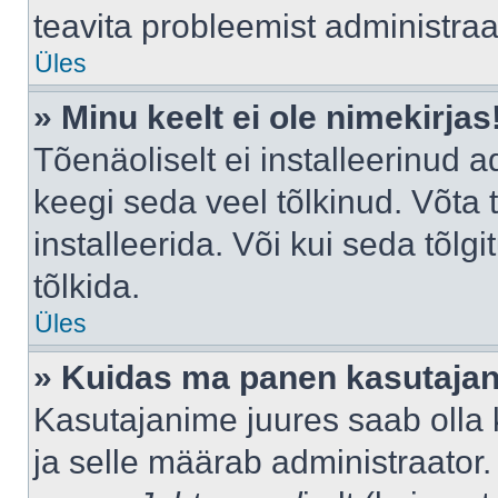
teavita probleemist administraat
Üles
» Minu keelt ei ole nimekirjas
Tõenäoliselt ei installeerinud a
keegi seda veel tõlkinud. Võta
installeerida. Või kui seda tõlgi
tõlkida.
Üles
» Kuidas ma panen kasutajan
Kasutajanime juures saab olla k
ja selle määrab administraator.