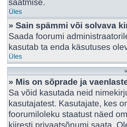
saatmise.
Üles
» Sain spämmi või solvava ki
Saada foorumi administraatorile
kasutab ta enda käsutuses ole
Üles
S
» Mis on sõprade ja vaenlast
Sa võid kasutada neid nimekir
kasutajatest. Kasutajate, kes o
foorumiloleku staatust näed om
kiiresti privaatsõnumi saata. Ol