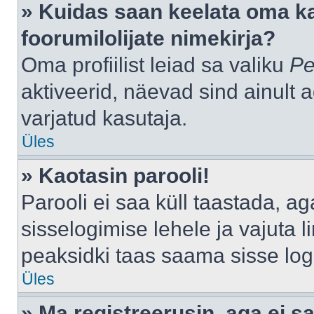
» Kuidas saan keelata oma k
foorumilolijate nimekirja?
Oma profiilist leiad sa valiku
Pe
aktiveerid, näevad sind ainult a
varjatud kasutaja.
Üles
» Kaotasin parooli!
Parooli ei saa küll taastada, a
sisselogimise lehele ja vajuta l
peaksidki taas saama sisse log
Üles
» Ma registreerusin, aga ei sa