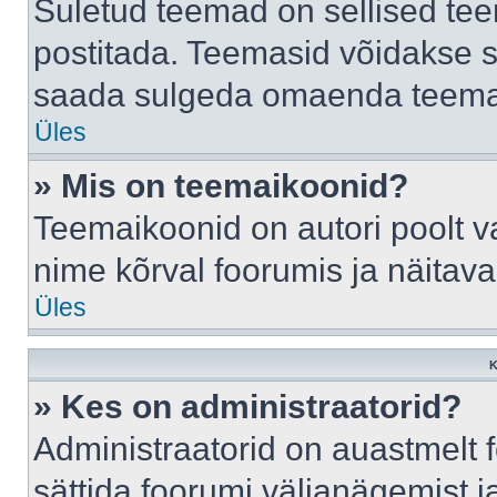
Suletud teemad on sellised te
postitada. Teemasid võidakse s
saada sulgeda omaenda teemasi
Üles
» Mis on teemaikoonid?
Teemaikoonid on autori poolt v
nime kõrval foorumis ja näitav
Üles
K
» Kes on administraatorid?
Administraatorid on auastmelt
sättida foorumi väljanägemist 