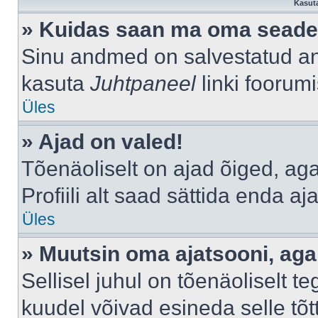
Kasuta
» Kuidas saan ma oma seade
Sinu andmed on salvestatud a
kasuta
Juhtpaneel
linki foorumi
Üles
» Ajad on valed!
Tõenäoliselt on ajad õiged, aga 
Profiili alt saad sättida enda aj
Üles
» Muutsin oma ajatsooni, aga 
Sellisel juhul on tõenäoliselt 
kuudel võivad esineda selle tõt