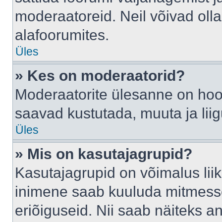
moderaatoreid. Neil võivad oll
alafoorumites.
Üles
» Kes on moderaatorid?
Moderaatorite ülesanne on hool
saavad kustutada, muuta ja lii
Üles
» Mis on kasutajagrupid?
Kasutajagrupid on võimalus li
inimene saab kuuluda mitmesse
eriõiguseid. Nii saab näiteks 