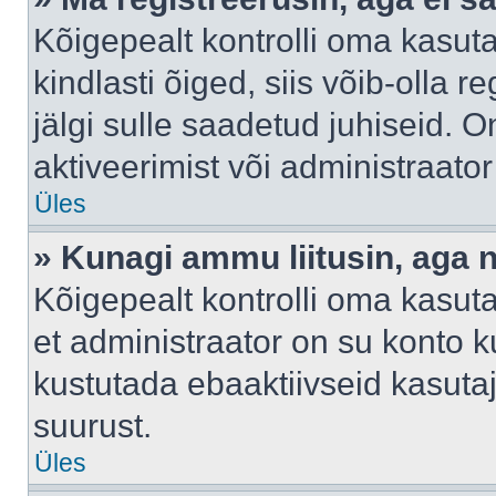
Kõigepealt kontrolli oma kasuta
kindlasti õiged, siis võib-olla 
jälgi sulle saadetud juhiseid. O
aktiveerimist või administraato
Üles
» Kunagi ammu liitusin, aga 
Kõigepealt kontrolli oma kasut
et administraator on su konto 
kustutada ebaaktiivseid kasut
suurust.
Üles