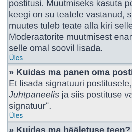
postitusi. Muutmiseks kasuta po
keegi on su teatele vastanud, 
muutes tuleb teate alla kiri sell
Moderaatorite muutmisest enama
selle omal soovil lisada.
Üles
» Kuidas ma panen oma posti
Et lisada signatuuri postitusel
Juhtpaneelis
ja siis postituse 
signatuur".
Üles
» Kuidas ma hääletuse teen?