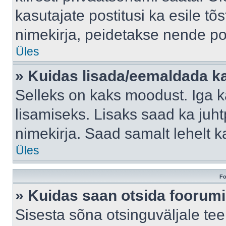
kasutajate postitusi ka esile tõ
nimekirja, peidetakse nende po
Üles
» Kuidas lisada/eemaldada ka
Selleks on kaks moodust. Iga kas
lisamiseks. Lisaks saad ka juh
nimekirja. Saad samalt lehelt 
Üles
Fo
» Kuidas saan otsida foorumi
Sisesta sõna otsinguväljale tee