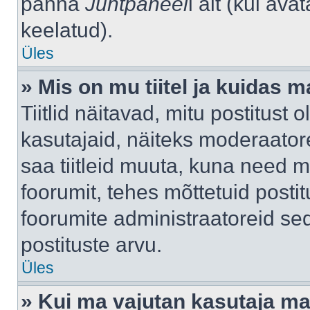
panna
Juhtpaneel
i alt (kui av
keelatud).
Üles
» Mis on mu tiitel ja kuidas
Tiitlid näitavad, mitu postitust 
kasutajaid, näiteks moderaatore
saa tiitleid muuta, kuna need m
foorumit, tehes mõttetuid postit
foorumite administraatoreid s
postituste arvu.
Üles
» Kui ma vajutan kasutaja mail