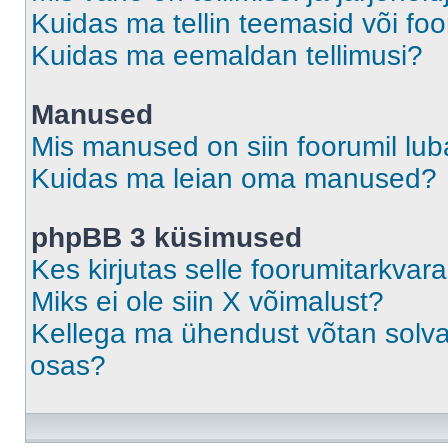
Kuidas ma tellin teemasid või fo
Kuidas ma eemaldan tellimusi?
Manused
Mis manused on siin foorumil lu
Kuidas ma leian oma manused?
phpBB 3 küsimused
Kes kirjutas selle foorumitarkvar
Miks ei ole siin X võimalust?
Kellega ma ühendust võtan solvava
osas?