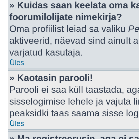
» Kuidas saan keelata oma k
foorumilolijate nimekirja?
Oma profiilist leiad sa valiku
Pe
aktiveerid, näevad sind ainult a
varjatud kasutaja.
Üles
» Kaotasin parooli!
Parooli ei saa küll taastada, a
sisselogimise lehele ja vajuta l
peaksidki taas saama sisse log
Üles
» Ma registreerusin, aga ei sa