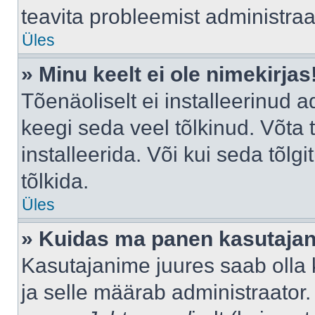
teavita probleemist administraat
Üles
» Minu keelt ei ole nimekirjas
Tõenäoliselt ei installeerinud a
keegi seda veel tõlkinud. Võta
installeerida. Või kui seda tõlgi
tõlkida.
Üles
» Kuidas ma panen kasutajan
Kasutajanime juures saab olla k
ja selle määrab administraator.