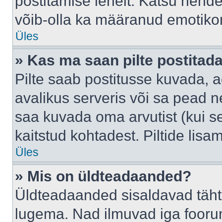
postitamise lehelt. Katsu nende
võib-olla ka määranud emotikoni
Üles
» Kas ma saan pilte postitad
Pilte saab postitusse kuvada,
avalikus serveris või sa pead n
saa kuvada oma arvutist (kui se
kaitstud kohtadest. Piltide lis
Üles
» Mis on üldteadaanded?
Üldteadaanded sisaldavad tähts
lugema. Nad ilmuvad iga foorum