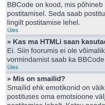
BBCode on kood, mis põhineb 
postitamisel. Seda saab postit
lingilt postitamise lehel.
Üles
» Kas ma HTMLi saan kasuta
Ei. Siin foorumis ei ole võima
vormindamist saab ka BBCode a
Üles
» Mis on smailid?
Smailid ehk emotikonid on väik
postituses oma emotsioone väl