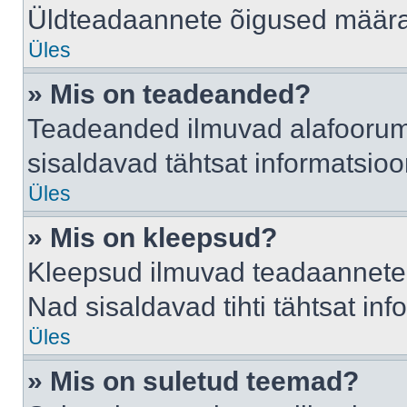
Üldteadaannete õigused määrab
Üles
» Mis on teadeanded?
Teadeanded ilmuvad alafoorumis
sisaldavad tähtsat informatsio
Üles
» Mis on kleepsud?
Kleepsud ilmuvad teadaannete a
Nad sisaldavad tihti tähtsat in
Üles
» Mis on suletud teemad?