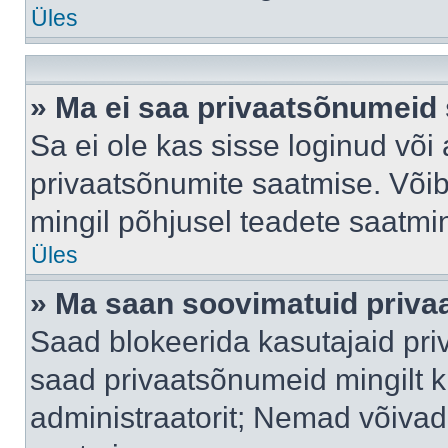
Üles
» Ma ei saa privaatsõnumeid 
Sa ei ole kas sisse loginud või
privaatsõnumite saatmise. Võib k
mingil põhjusel teadete saatmi
Üles
» Ma saan soovimatuid priva
Saad blokeerida kasutajaid pri
saad privaatsõnumeid mingilt kin
administraatorit; Nemad võivad 