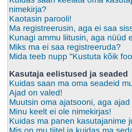
nimekirja?
Kaotasin parooli!
Ma registreerusin, aga ei saa sis
Kunagi ammu liitusin, aga nüüd 
Miks ma ei saa registreeruda?
Mida teeb nupp "Kustuta kõik fo
Kasutaja eelistused ja seaded
Kuidas saan ma oma seadeid m
Ajad on valed!
Muutsin oma ajatsooni, aga ajad 
Minu keelt ei ole nimekirjas!
Kuidas ma panen kasutajanime ju
Mis on mu tiitel ja kuidas ma s