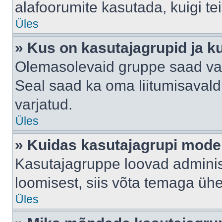
alafoorumite kasutada, kuigi te
Üles
» Kus on kasutajagrupid ja k
Olemasolevaid gruppe saad va
Seal saad ka oma liitumisavald
varjatud.
Üles
» Kuidas kasutajagrupi mode
Kasutajagruppe loovad administ
loomisest, siis võta temaga üh
Üles