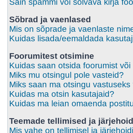
Sain spämmi või solvava kirja fo
Sõbrad ja vaenlased
Mis on sõprade ja vaenlaste nime
Kuidas lisada/eemaldada kasutaja
Foorumitest otsimine
Kuidas saan otsida foorumist või
Miks mu otsingul pole vasteid?
Miks saan ma otsingu vastuseks 
Kuidas ma otsin kasutajaid?
Kuidas ma leian omaenda postit
Teemade tellimised ja järjehoi
Mis vahe on tellimisel ja järjehoid