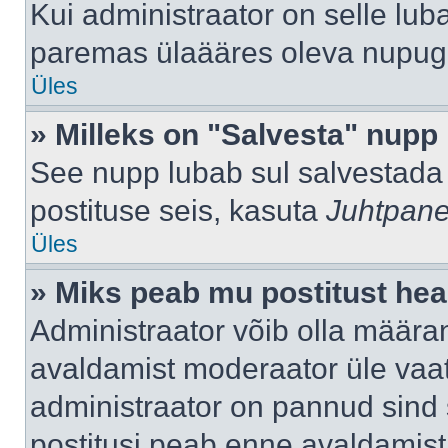
Kui administraator on selle lub
paremas ülaääres oleva nupug
Üles
» Milleks on "Salvesta" nupp
See nupp lubab sul salvestada 
postituse seis, kasuta
Juhtpane
Üles
» Miks peab mu postitust hea
Administraator võib olla määra
avaldamist moderaator üle vaat
administraator on pannud sind s
postitusi peab enne avaldamis