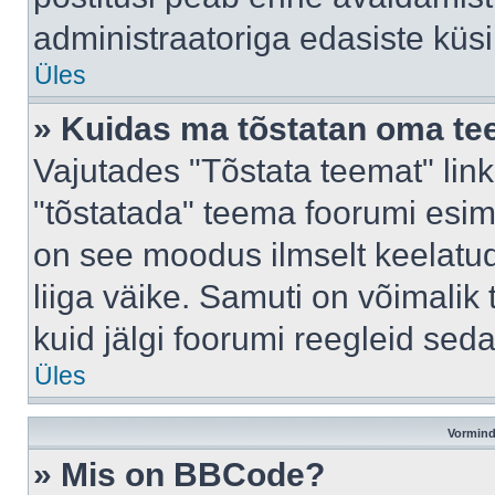
administraatoriga edasiste küs
Üles
» Kuidas ma tõstatan oma t
Vajutades "Tõstata teemat" lin
"tõstatada" teema foorumi esime
on see moodus ilmselt keelatud 
liiga väike. Samuti on võimalik 
kuid jälgi foorumi reegleid seda
Üles
Vormind
» Mis on BBCode?