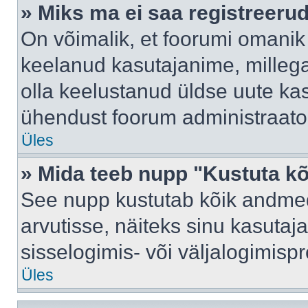
» Miks ma ei saa registreeru
On võimalik, et foorumi omanik
keelanud kasutajanime, millega
olla keelustanud üldse uute kas
ühendust foorum administraator
Üles
» Mida teeb nupp "Kustuta k
See nupp kustutab kõik andme
arvutisse, näiteks sinu kasutaja
sisselogimis- või väljalogimisp
Üles