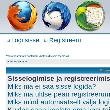
Logi sisse
Registreeru
Vaata vastamata postitusi
|
Vaata aktiivseid teemasid
Foorumi pealeht
Kordum
Sisselogimise ja registreerim
Miks ma ei saa sisse logida?
Miks ma üldse pean registreeru
Miks mind automaatselt välja log
Kuidas saan keelata oma kasutaja