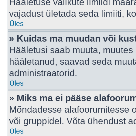
Hääletuse valikute limiidi määr
vajadust ületada seda limiiti, 
Üles
» Kuidas ma muudan või kust
Hääletusi saab muuta, muutes e
hääletanud, saavad seda muuta
administraatorid.
Üles
» Miks ma ei pääse alafooru
Mõndadesse alafoorumitesse on 
või gruppidel. Võta ühendust ad
Üles