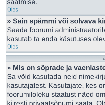
saatmise.
Üles
» Sain spämmi või solvava ki
Saada foorumi administraatorile
kasutab ta enda käsutuses ole
Üles
S
» Mis on sõprade ja vaenlast
Sa võid kasutada neid nimekir
kasutajatest. Kasutajate, kes o
foorumiloleku staatust näed om
kiiresti privaatsõnumi saata. Ol