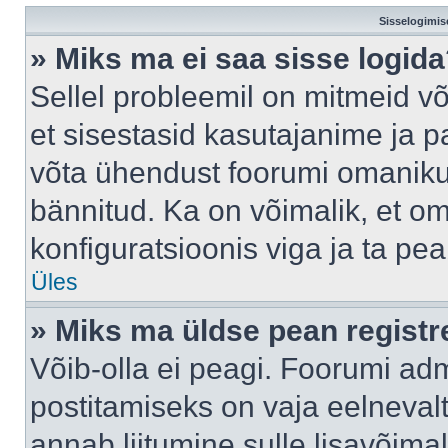
Sisselogimis
» Miks ma ei saa sisse logid
Sellel probleemil on mitmeid võ
et sisestasid kasutajanime ja pa
võta ühendust foorumi omaniku
bännitud. Ka on võimalik, et o
konfiguratsioonis viga ja ta pe
Üles
» Miks ma üldse pean regist
Võib-olla ei peagi. Foorumi adm
postitamiseks on vaja eelnevalt 
annab liitumine sulle lisavõimal