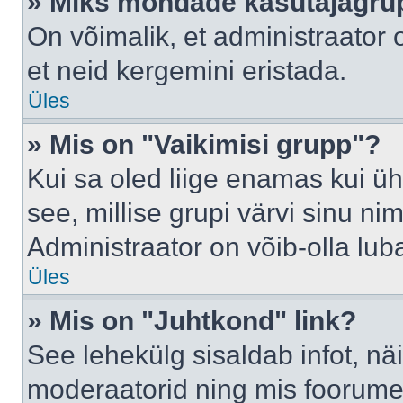
» Miks mõndade kasutajagrup
On võimalik, et administraator
et neid kergemini eristada.
Üles
» Mis on "Vaikimisi grupp"?
Kui sa oled liige enamas kui üh
see, millise grupi värvi sinu nimi 
Administraator on võib-olla lub
Üles
» Mis on "Juhtkond" link?
See lehekülg sisaldab infot, nä
moderaatorid ning mis foorume