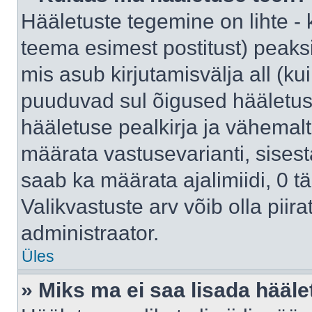
Hääletuste tegemine on lihte -
teema esimest postitust) pea
mis asub kirjutamisvälja all (kui
puuduvad sul õigused hääletus
hääletuse pealkirja ja vähemalt 
määrata vastusevarianti, sises
saab ka määrata ajalimiidi, 0 
Valikvastuste arv võib olla piir
administraator.
Üles
» Miks ma ei saa lisada hääle