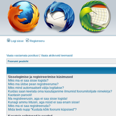
Logi sisse
Registreeru
Vaata vastamata postitusi
|
Vaata aktiivseid teemasid
Foorumi pealeht
Sisselogimise ja registreerimise küsimused
Miks ma ei saa sisse logida?
Miks ma üldse pean registreeruma?
Miks mind automaatselt välja logitakse?
Kuidas saan keelata oma kasutajanime ilmumist foorumilolijate nimekirja?
Kaotasin parooli!
Ma registreerusin, aga ei saa sisse logida!
Kunagi ammu liitusin, aga nüüd ei saa enam sisse!
Miks ma ei saa registreeruda?
Mida teeb nupp "Kustuta kõik foorumi küpsised"?