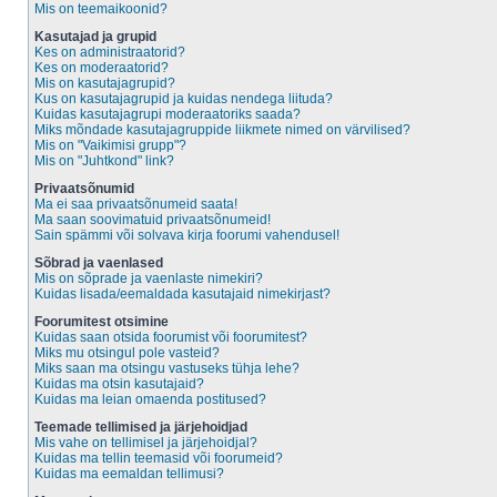
Mis on teemaikoonid?
Kasutajad ja grupid
Kes on administraatorid?
Kes on moderaatorid?
Mis on kasutajagrupid?
Kus on kasutajagrupid ja kuidas nendega liituda?
Kuidas kasutajagrupi moderaatoriks saada?
Miks mõndade kasutajagruppide liikmete nimed on värvilised?
Mis on "Vaikimisi grupp"?
Mis on "Juhtkond" link?
Privaatsõnumid
Ma ei saa privaatsõnumeid saata!
Ma saan soovimatuid privaatsõnumeid!
Sain spämmi või solvava kirja foorumi vahendusel!
Sõbrad ja vaenlased
Mis on sõprade ja vaenlaste nimekiri?
Kuidas lisada/eemaldada kasutajaid nimekirjast?
Foorumitest otsimine
Kuidas saan otsida foorumist või foorumitest?
Miks mu otsingul pole vasteid?
Miks saan ma otsingu vastuseks tühja lehe?
Kuidas ma otsin kasutajaid?
Kuidas ma leian omaenda postitused?
Teemade tellimised ja järjehoidjad
Mis vahe on tellimisel ja järjehoidjal?
Kuidas ma tellin teemasid või foorumeid?
Kuidas ma eemaldan tellimusi?