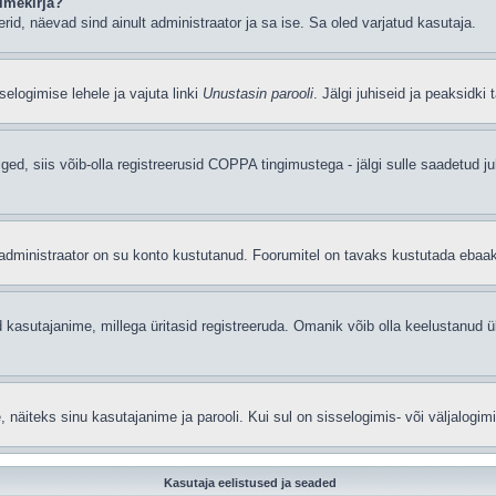
imekirja?
eerid, näevad sind ainult administraator ja sa ise. Sa oled varjatud kasutaja.
elogimise lehele ja vajuta linki
Unustasin parooli
. Jälgi juhiseid ja peaksidki
iged, siis võib-olla registreerusid COPPA tingimustega - jälgi sulle saadetud ju
t administraator on su konto kustutanud. Foorumitel on tavaks kustutada ebaa
 kasutajanime, millega üritasid registreeruda. Omanik võib olla keelustanud ü
äiteks sinu kasutajanime ja parooli. Kui sul on sisselogimis- või väljalogim
Kasutaja eelistused ja seaded