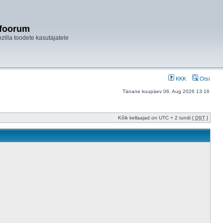
ifoorum
ozilla toodete kasutajatele
KKK
Otsi
Tänane kuupäev 06. Aug 2026 13:16
Kõik kellaajad on UTC + 2 tundi [
DST
]