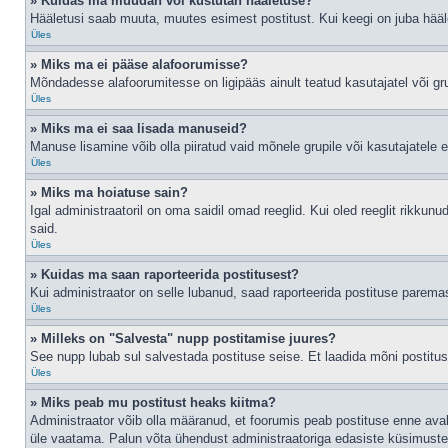
» Kuidas ma muudan või kustutan hääletuse?
Hääletusi saab muuta, muutes esimest postitust. Kui keegi on juba hääl
Üles
» Miks ma ei pääse alafoorumisse?
Mõndadesse alafoorumitesse on ligipääs ainult teatud kasutajatel või gru
Üles
» Miks ma ei saa lisada manuseid?
Manuse lisamine võib olla piiratud vaid mõnele grupile või kasutajatele er
Üles
» Miks ma hoiatuse sain?
Igal administraatoril on oma saidil omad reeglid. Kui oled reeglit rikkun
said.
Üles
» Kuidas ma saan raporteerida postitusest?
Kui administraator on selle lubanud, saad raporteerida postituse parem
Üles
» Milleks on "Salvesta" nupp postitamise juures?
See nupp lubab sul salvestada postituse seise. Et laadida mõni postitu
Üles
» Miks peab mu postitust heaks kiitma?
Administraator võib olla määranud, et foorumis peab postituse enne ava
üle vaatama. Palun võta ühendust administraatoriga edasiste küsimuste