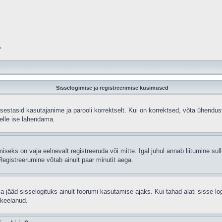
?
Sisselogimise ja registreerimise küsimused
sisestasid kasutajanime ja parooli korrektselt. Kui on korrektsed, võta ühend
selle ise lahendama.
seks on vaja eelnevalt registreeruda või mitte. Igal juhul annab liitumine sulle
egistreerumine võtab ainult paar minutit aega.
sa jääd sisselogituks ainult foorumi kasutamise ajaks. Kui tahad alati sisse lo
 keelanud.