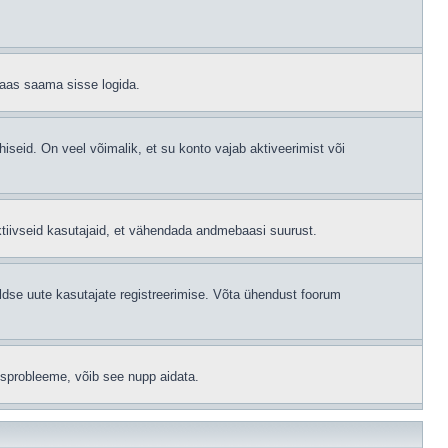
 taas saama sisse logida.
hiseid. On veel võimalik, et su konto vajab aktiveerimist või
ktiivseid kasutajaid, et vähendada andmebaasi suurust.
ldse uute kasutajate registreerimise. Võta ühendust foorum
isprobleeme, võib see nupp aidata.