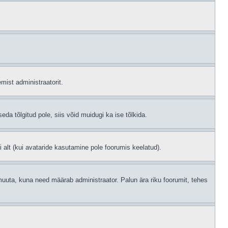
mist administraatorit.
eda tõlgitud pole, siis võid muidugi ka ise tõlkida.
i alt (kui avataride kasutamine pole foorumis keelatud).
id muuta, kuna need määrab administraator. Palun ära riku foorumit, tehes