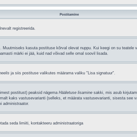
Postitamine
nevalt registreerida.
. Muutmiseks kasuta postituse kõrval olevat nuppu. Kui keegi on su teatele v
amasti märki ei jää, kuid nad võivad selle omal soovil lisada.
neelis
ja siis postituse valikutes määrama valiku "Lisa signatuur".
simest postitust) peaksid nägema
Hääletuse lisamine
sakki, mis asub kirjutami
alt kaks vastusevarianti (selleks, et määrata vastusevarianti, sisesta see v
i administraator.
tada seda limiiti, kontakteeru administraatoriga