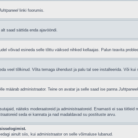
Juhtpaneel
linki foorumis.
i alt saad sättida enda ajavööndi.
del võivad esineda selle tõttu väiksed nihked kellaajas. Palun teavita problee
seda veel tõlkinud. Võta temaga ühendust ja palu tal see installeerida. Või kui s
selle määrab administraator. Teine on avatar ja selle saad ise panna
Juhtpaneel
 kasutajaid, näiteks moderaatoreid ja administraatoreid. Enamasti ei saa tiitle
straatoreid seda ei kannata ja nad madaldavad su postituste arvu.
sisselogimist.
edagi ainult siis, kui administraator on selle võimaluse lubanud.