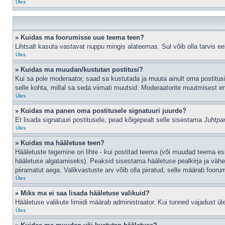
Üles
» Kuidas ma foorumisse uue teema teen?
Lihtsalt kasuta vastavat nuppu mingis alateemas. Sul võib olla tarvis eel
Üles
» Kuidas ma muudan/kustutan postitusi?
Kui sa pole moderaator, saad sa kustutada ja muuta ainult oma postitusi
selle kohta, millal sa seda viimati muutsid. Moderaatorite muutmisest en
Üles
» Kuidas ma panen oma postitusele signatuuri juurde?
Et lisada signatuuri postitusele, pead kõigepealt selle sisestama
Juhtpa
Üles
» Kuidas ma hääletuse teen?
Hääletuste tegemine on lihte - kui postitad teema (või muudad teema e
hääletuse algatamiseks). Peaksid sisestama hääletuse pealkirja ja vähem
piiramatut aega. Valikvastuste arv võib olla piiratud, selle määrab foorum
Üles
» Miks ma ei saa lisada hääletuse valikuid?
Hääletuse valikute limiidi määrab administraator. Kui tunned vajadust üle
Üles