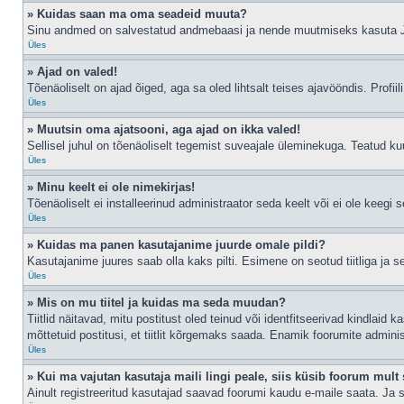
» Kuidas saan ma oma seadeid muuta?
Sinu andmed on salvestatud andmebaasi ja nende muutmiseks kasuta
Üles
» Ajad on valed!
Tõenäoliselt on ajad õiged, aga sa oled lihtsalt teises ajavööndis. Profiil
Üles
» Muutsin oma ajatsooni, aga ajad on ikka valed!
Sellisel juhul on tõenäoliselt tegemist suveajale üleminekuga. Teatud kuu
Üles
» Minu keelt ei ole nimekirjas!
Tõenäoliselt ei installeerinud administraator seda keelt või ei ole keegi 
Üles
» Kuidas ma panen kasutajanime juurde omale pildi?
Kasutajanime juures saab olla kaks pilti. Esimene on seotud tiitliga ja 
Üles
» Mis on mu tiitel ja kuidas ma seda muudan?
Tiitlid näitavad, mitu postitust oled teinud või identfitseerivad kindlaid
mõttetuid postitusi, et tiitlit kõrgemaks saada. Enamik foorumite admini
Üles
» Kui ma vajutan kasutaja maili lingi peale, siis küsib foorum mult 
Ainult registreeritud kasutajad saavad foorumi kaudu e-maile saata. Ja s