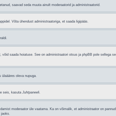
etanud, saavad seda muuta ainult moderaatorid ja administraatorid.
ppidel. Võta ühendust administraatoriga, et saada ligipääs.
aldi.
ud, võid saada hoiatuse. See on administraatori otsus ja phpBB pole sellega se
as ülaääres oleva nupuga.
se seis, kasuta
Juhtpaneel
i.
ldamist moderaator üle vaatama. Ka on võimalik, et administraator on pannud 
 jaoks.