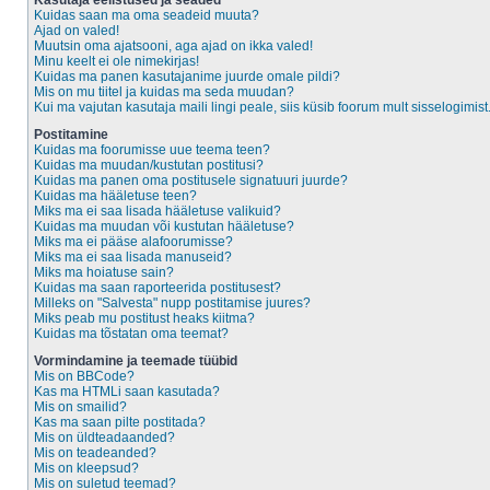
Kasutaja eelistused ja seaded
Kuidas saan ma oma seadeid muuta?
Ajad on valed!
Muutsin oma ajatsooni, aga ajad on ikka valed!
Minu keelt ei ole nimekirjas!
Kuidas ma panen kasutajanime juurde omale pildi?
Mis on mu tiitel ja kuidas ma seda muudan?
Kui ma vajutan kasutaja maili lingi peale, siis küsib foorum mult sisselogimist
Postitamine
Kuidas ma foorumisse uue teema teen?
Kuidas ma muudan/kustutan postitusi?
Kuidas ma panen oma postitusele signatuuri juurde?
Kuidas ma hääletuse teen?
Miks ma ei saa lisada hääletuse valikuid?
Kuidas ma muudan või kustutan hääletuse?
Miks ma ei pääse alafoorumisse?
Miks ma ei saa lisada manuseid?
Miks ma hoiatuse sain?
Kuidas ma saan raporteerida postitusest?
Milleks on "Salvesta" nupp postitamise juures?
Miks peab mu postitust heaks kiitma?
Kuidas ma tõstatan oma teemat?
Vormindamine ja teemade tüübid
Mis on BBCode?
Kas ma HTMLi saan kasutada?
Mis on smailid?
Kas ma saan pilte postitada?
Mis on üldteadaanded?
Mis on teadeanded?
Mis on kleepsud?
Mis on suletud teemad?