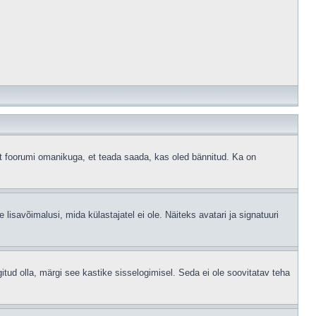
ust foorumi omanikuga, et teada saada, kas oled bännitud. Ka on
 lisavõimalusi, mida külastajatel ei ole. Näiteks avatari ja signatuuri
gitud olla, märgi see kastike sisselogimisel. Seda ei ole soovitatav teha