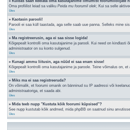
» Kuidas saan keelata oma kasutajanime ilmumist foorumilolijate n
Oma profiilist leiad sa valiku
Peida mu foorumil olek
; Kui sa selle aktiv
Üles
» Kaotasin parooli!
Parooli ei saa küll taastada, aga selle saab uue panna. Selleks mine siss
Üles
» Ma registreerusin, aga ei saa sisse logida!
Kõigepealt kontrolli oma kasutajanime ja parooli. Kui need on kindlasti õ
administraator on su konto sulgenud.
Üles
» Kunagi ammu liitusin, aga nüüd ei saa enam sisse!
Kõigepealt kontrolli oma kasutajanime ja paroole. Teine võimalus on, e
Üles
» Miks ma ei saa registreeruda?
On võimalik, et foorumi omanik on bänninud su IP aadressi või keelanud
administraatoriga, et saada abi.
Üles
» Mida teeb nupp "Kustuta kõik foorumi küpsised"?
See nupp kustutab kõik andmed, mida phpBB on saatnud sinu arvutisse, n
Üles