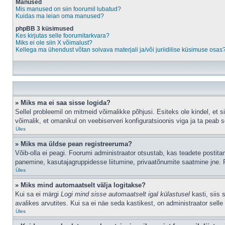
Manused
Mis manused on siin foorumil lubatud?
Kuidas ma leian oma manused?
phpBB 3 küsimused
Kes kirjutas selle foorumitarkvara?
Miks ei ole siin X võimalust?
Kellega ma ühendust võtan solvava materjali ja/või juriidilise küsimuse osas
» Miks ma ei saa sisse logida?
Sellel probleemil on mitmeid võimalikke põhjusi. Esiteks ole kindel, et 
võimalik, et omanikul on veebiserveri konfiguratsioonis viga ja ta peab 
Üles
» Miks ma üldse pean registreeruma?
Võib-olla ei peagi. Foorumi administraator otsustab, kas teadete postitami
panemine, kasutajagruppidesse liitumine, privaatõnumite saatmine jne. R
Üles
» Miks mind automaatselt välja logitakse?
Kui sa ei märgi
Logi mind sisse automaatselt igal külastusel
kasti, siis 
avalikes arvutites. Kui sa ei näe seda kastikest, on administraator selle
Üles