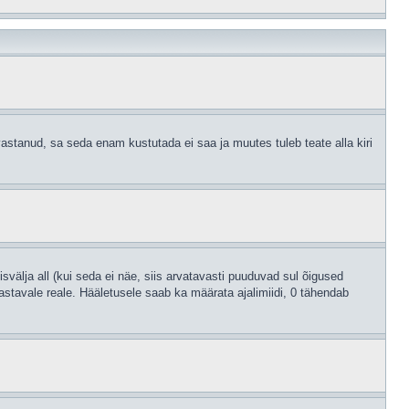
astanud, sa seda enam kustutada ei saa ja muutes tuleb teate alla kiri
svälja all (kui seda ei näe, siis arvatavasti puuduvad sul õigused
astavale reale. Hääletusele saab ka määrata ajalimiidi, 0 tähendab