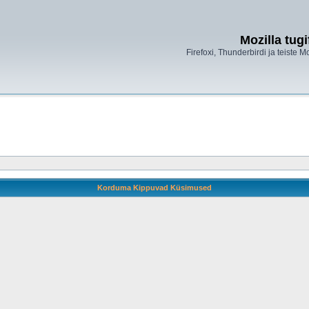
Mozilla tug
Firefoxi, Thunderbirdi ja teiste M
Korduma Kippuvad Küsimused