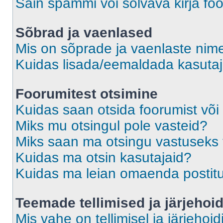
Sain spämmi või solvava kirja fo
Sõbrad ja vaenlased
Mis on sõprade ja vaenlaste nime
Kuidas lisada/eemaldada kasutaja
Foorumitest otsimine
Kuidas saan otsida foorumist või
Miks mu otsingul pole vasteid?
Miks saan ma otsingu vastuseks 
Kuidas ma otsin kasutajaid?
Kuidas ma leian omaenda postit
Teemade tellimised ja järjehoi
Mis vahe on tellimisel ja järjehoid