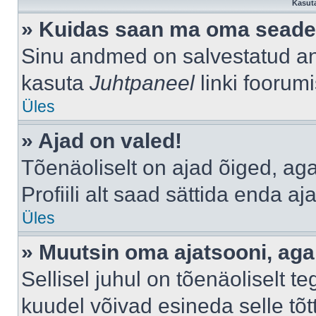
Kasuta
» Kuidas saan ma oma seade
Sinu andmed on salvestatud a
kasuta
Juhtpaneel
linki foorumi
Üles
» Ajad on valed!
Tõenäoliselt on ajad õiged, aga 
Profiili alt saad sättida enda aj
Üles
» Muutsin oma ajatsooni, aga 
Sellisel juhul on tõenäoliselt 
kuudel võivad esineda selle tõt