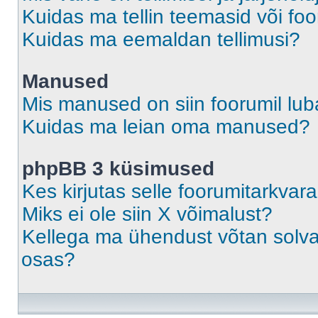
Kuidas ma tellin teemasid või fo
Kuidas ma eemaldan tellimusi?
Manused
Mis manused on siin foorumil lu
Kuidas ma leian oma manused?
phpBB 3 küsimused
Kes kirjutas selle foorumitarkvar
Miks ei ole siin X võimalust?
Kellega ma ühendust võtan solvava
osas?