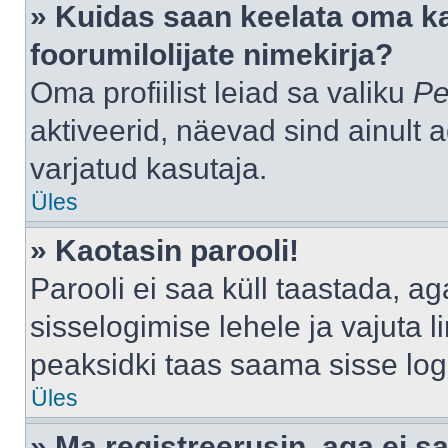
» Kuidas saan keelata oma k
foorumilolijate nimekirja?
Oma profiilist leiad sa valiku
Pe
aktiveerid, näevad sind ainult a
varjatud kasutaja.
Üles
» Kaotasin parooli!
Parooli ei saa küll taastada, a
sisselogimise lehele ja vajuta l
peaksidki taas saama sisse log
Üles
» Ma registreerusin, aga ei sa