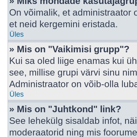
» Miks mõndade kasutajagrup
On võimalik, et administraator
et neid kergemini eristada.
Üles
» Mis on "Vaikimisi grupp"?
Kui sa oled liige enamas kui üh
see, millise grupi värvi sinu nimi 
Administraator on võib-olla lub
Üles
» Mis on "Juhtkond" link?
See lehekülg sisaldab infot, nä
moderaatorid ning mis foorume