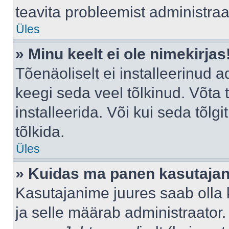
teavita probleemist administraat
Üles
» Minu keelt ei ole nimekirjas
Tõenäoliselt ei installeerinud a
keegi seda veel tõlkinud. Võta
installeerida. Või kui seda tõlgi
tõlkida.
Üles
» Kuidas ma panen kasutajan
Kasutajanime juures saab olla k
ja selle määrab administraator.