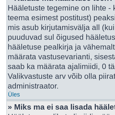
Hääletuste tegemine on lihte -
teema esimest postitust) pea
mis asub kirjutamisvälja all (kui
puuduvad sul õigused hääletus
hääletuse pealkirja ja vähemalt 
määrata vastusevarianti, sises
saab ka määrata ajalimiidi, 0 
Valikvastuste arv võib olla piir
administraator.
Üles
» Miks ma ei saa lisada hääle