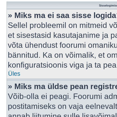
Sisselogimis
» Miks ma ei saa sisse logid
Sellel probleemil on mitmeid võ
et sisestasid kasutajanime ja pa
võta ühendust foorumi omaniku
bännitud. Ka on võimalik, et o
konfiguratsioonis viga ja ta pe
Üles
» Miks ma üldse pean regist
Võib-olla ei peagi. Foorumi adm
postitamiseks on vaja eelnevalt 
annab liitumine sulle lisavõimal