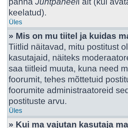
panna
Juhtpaneel
i alt (kui av
keelatud).
Üles
» Mis on mu tiitel ja kuidas
Tiitlid näitavad, mitu postitust 
kasutajaid, näiteks moderaatore
saa tiitleid muuta, kuna need m
foorumit, tehes mõttetuid postit
foorumite administraatoreid s
postituste arvu.
Üles
» Kui ma vajutan kasutaja mail