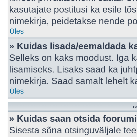
kasutajate postitusi ka esile tõ
nimekirja, peidetakse nende po
Üles
» Kuidas lisada/eemaldada ka
Selleks on kaks moodust. Iga kas
lisamiseks. Lisaks saad ka juh
nimekirja. Saad samalt lehelt 
Üles
Fo
» Kuidas saan otsida foorumi
Sisesta sõna otsinguväljale tee