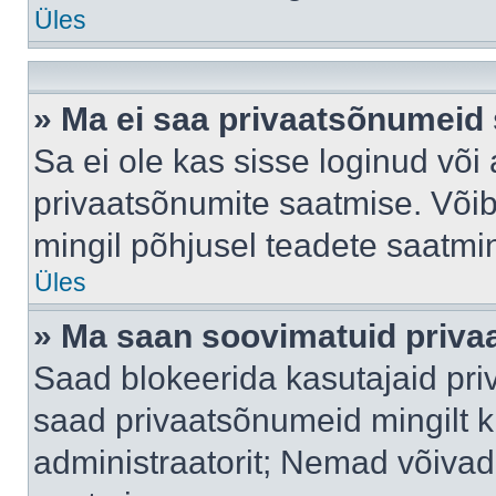
Üles
» Ma ei saa privaatsõnumeid 
Sa ei ole kas sisse loginud või
privaatsõnumite saatmise. Võib k
mingil põhjusel teadete saatmi
Üles
» Ma saan soovimatuid priva
Saad blokeerida kasutajaid pri
saad privaatsõnumeid mingilt kin
administraatorit; Nemad võivad 