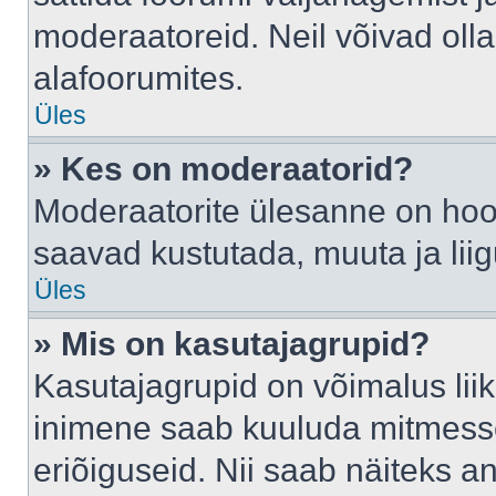
moderaatoreid. Neil võivad oll
alafoorumites.
Üles
» Kes on moderaatorid?
Moderaatorite ülesanne on hool
saavad kustutada, muuta ja lii
Üles
» Mis on kasutajagrupid?
Kasutajagrupid on võimalus li
inimene saab kuuluda mitmesse
eriõiguseid. Nii saab näiteks 