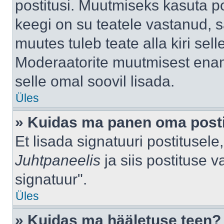
postitusi. Muutmiseks kasuta po
keegi on su teatele vastanud, 
muutes tuleb teate alla kiri sell
Moderaatorite muutmisest enama
selle omal soovil lisada.
Üles
» Kuidas ma panen oma posti
Et lisada signatuuri postitusel
Juhtpaneelis
ja siis postituse 
signatuur".
Üles
» Kuidas ma hääletuse teen?