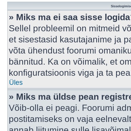
Sisselogimis
» Miks ma ei saa sisse logid
Sellel probleemil on mitmeid võ
et sisestasid kasutajanime ja pa
võta ühendust foorumi omaniku
bännitud. Ka on võimalik, et o
konfiguratsioonis viga ja ta pe
Üles
» Miks ma üldse pean regist
Võib-olla ei peagi. Foorumi adm
postitamiseks on vaja eelnevalt 
annab liitumine sulle lisavõimal