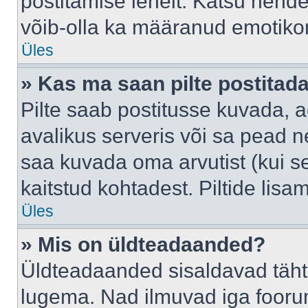
postitamise lehelt. Katsu nende
võib-olla ka määranud emotikoni
Üles
» Kas ma saan pilte postitad
Pilte saab postitusse kuvada,
avalikus serveris või sa pead n
saa kuvada oma arvutist (kui se
kaitstud kohtadest. Piltide lis
Üles
» Mis on üldteadaanded?
Üldteadaanded sisaldavad tähts
lugema. Nad ilmuvad iga foorum