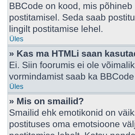
BBCode on kood, mis põhineb 
postitamisel. Seda saab postit
lingilt postitamise lehel.
Üles
» Kas ma HTMLi saan kasuta
Ei. Siin foorumis ei ole võima
vormindamist saab ka BBCode a
Üles
» Mis on smailid?
Smailid ehk emotikonid on väik
postituses oma emotsioone väl