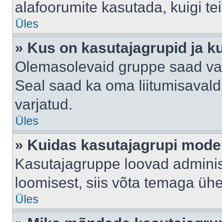
alafoorumite kasutada, kuigi te
Üles
» Kus on kasutajagrupid ja k
Olemasolevaid gruppe saad va
Seal saad ka oma liitumisavald
varjatud.
Üles
» Kuidas kasutajagrupi mode
Kasutajagruppe loovad administ
loomisest, siis võta temaga üh
Üles