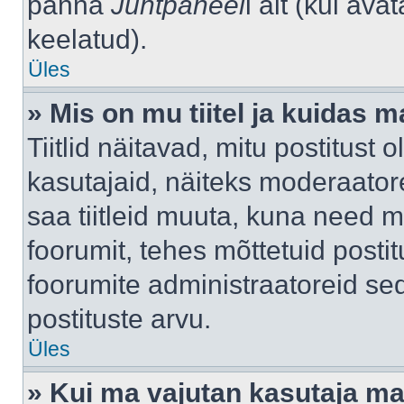
panna
Juhtpaneel
i alt (kui av
keelatud).
Üles
» Mis on mu tiitel ja kuidas
Tiitlid näitavad, mitu postitust 
kasutajaid, näiteks moderaatore
saa tiitleid muuta, kuna need m
foorumit, tehes mõttetuid postit
foorumite administraatoreid s
postituste arvu.
Üles
» Kui ma vajutan kasutaja mail