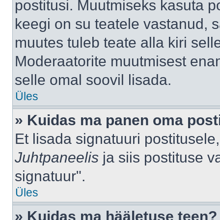
postitusi. Muutmiseks kasuta po
keegi on su teatele vastanud, 
muutes tuleb teate alla kiri sell
Moderaatorite muutmisest enama
selle omal soovil lisada.
Üles
» Kuidas ma panen oma posti
Et lisada signatuuri postitusel
Juhtpaneelis
ja siis postituse 
signatuur".
Üles
» Kuidas ma hääletuse teen?