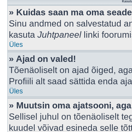
Kasuta
» Kuidas saan ma oma seade
Sinu andmed on salvestatud a
kasuta
Juhtpaneel
linki foorumi
Üles
» Ajad on valed!
Tõenäoliselt on ajad õiged, aga 
Profiili alt saad sättida enda aj
Üles
» Muutsin oma ajatsooni, aga 
Sellisel juhul on tõenäoliselt 
kuudel võivad esineda selle tõt