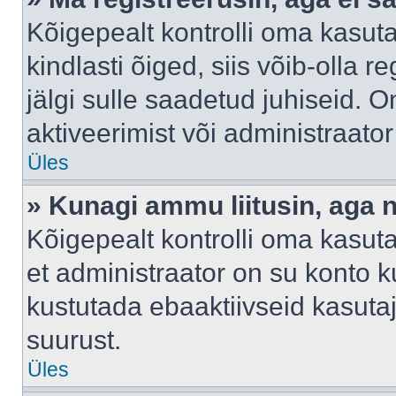
Kõigepealt kontrolli oma kasuta
kindlasti õiged, siis võib-olla 
jälgi sulle saadetud juhiseid. O
aktiveerimist või administraato
Üles
» Kunagi ammu liitusin, aga 
Kõigepealt kontrolli oma kasut
et administraator on su konto 
kustutada ebaaktiivseid kasut
suurust.
Üles