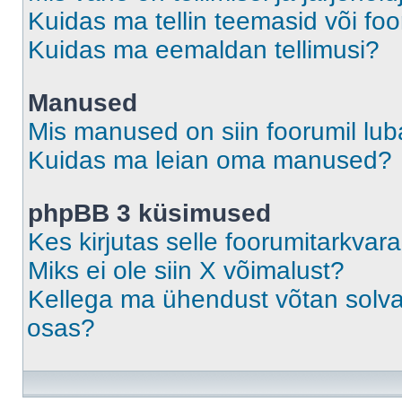
Kuidas ma tellin teemasid või fo
Kuidas ma eemaldan tellimusi?
Manused
Mis manused on siin foorumil lu
Kuidas ma leian oma manused?
phpBB 3 küsimused
Kes kirjutas selle foorumitarkvar
Miks ei ole siin X võimalust?
Kellega ma ühendust võtan solvava
osas?