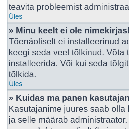
teavita probleemist administraat
Üles
» Minu keelt ei ole nimekirjas
Tõenäoliselt ei installeerinud a
keegi seda veel tõlkinud. Võta
installeerida. Või kui seda tõlgi
tõlkida.
Üles
» Kuidas ma panen kasutajan
Kasutajanime juures saab olla k
ja selle määrab administraator.