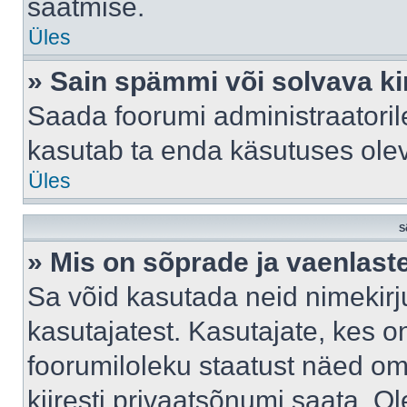
saatmise.
Üles
» Sain spämmi või solvava ki
Saada foorumi administraatorile
kasutab ta enda käsutuses ole
Üles
S
» Mis on sõprade ja vaenlast
Sa võid kasutada neid nimekir
kasutajatest. Kasutajate, kes o
foorumiloleku staatust näed om
kiiresti privaatsõnumi saata. Ol