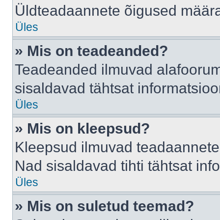
Üldteadaannete õigused määrab
Üles
» Mis on teadeanded?
Teadeanded ilmuvad alafoorumis
sisaldavad tähtsat informatsio
Üles
» Mis on kleepsud?
Kleepsud ilmuvad teadaannete a
Nad sisaldavad tihti tähtsat in
Üles
» Mis on suletud teemad?