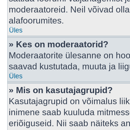
moderaatoreid. Neil võivad oll
alafoorumites.
Üles
» Kes on moderaatorid?
Moderaatorite ülesanne on hool
saavad kustutada, muuta ja lii
Üles
» Mis on kasutajagrupid?
Kasutajagrupid on võimalus li
inimene saab kuuluda mitmesse
eriõiguseid. Nii saab näiteks 