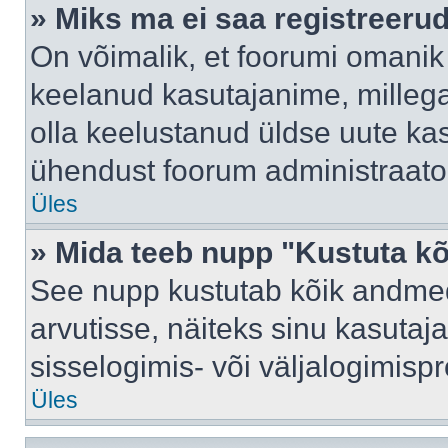
» Miks ma ei saa registreeru
On võimalik, et foorumi omanik
keelanud kasutajanime, millega
olla keelustanud üldse uute kas
ühendust foorum administraator
Üles
» Mida teeb nupp "Kustuta k
See nupp kustutab kõik andme
arvutisse, näiteks sinu kasutaja
sisselogimis- või väljalogimisp
Üles