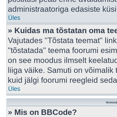
administraatoriga edasiste küs
Üles
» Kuidas ma tõstatan oma t
Vajutades "Tõstata teemat" lin
"tõstatada" teema foorumi esime
on see moodus ilmselt keelatud 
liiga väike. Samuti on võimalik 
kuid jälgi foorumi reegleid seda
Üles
Vormind
» Mis on BBCode?