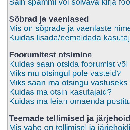
Sain spämmi või solvava kirja fo
Sõbrad ja vaenlased
Mis on sõprade ja vaenlaste nime
Kuidas lisada/eemaldada kasutaja
Foorumitest otsimine
Kuidas saan otsida foorumist või
Miks mu otsingul pole vasteid?
Miks saan ma otsingu vastuseks 
Kuidas ma otsin kasutajaid?
Kuidas ma leian omaenda postit
Teemade tellimised ja järjehoi
Mis vahe on tellimisel ja järjehoid