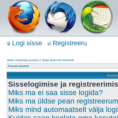
Logi sisse
Registreeru
Vaata vastamata postitusi
|
Vaata aktiivseid teemasid
Foorumi pealeht
Kordum
Sisselogimise ja registreerim
Miks ma ei saa sisse logida?
Miks ma üldse pean registreeru
Miks mind automaatselt välja log
Kuidas saan keelata oma kasutaja