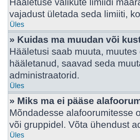
Hääletuse valikute limiidi määr
vajadust ületada seda limiiti, 
Üles
» Kuidas ma muudan või kust
Hääletusi saab muuta, muutes e
hääletanud, saavad seda muuta
administraatorid.
Üles
» Miks ma ei pääse alafooru
Mõndadesse alafoorumitesse on 
või gruppidel. Võta ühendust ad
Üles