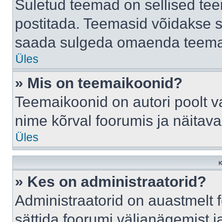
Suletud teemad on sellised te
postitada. Teemasid võidakse s
saada sulgeda omaenda teemasi
Üles
» Mis on teemaikoonid?
Teemaikoonid on autori poolt v
nime kõrval foorumis ja näitav
Üles
K
» Kes on administraatorid?
Administraatorid on auastmelt
sättida foorumi väljanägemist 