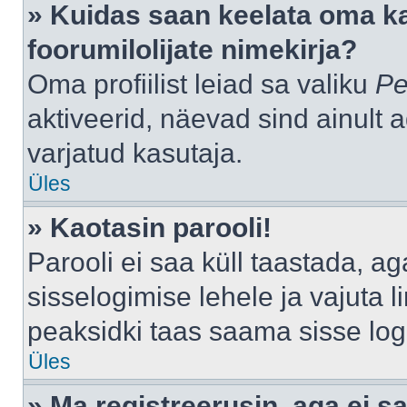
» Kuidas saan keelata oma k
foorumilolijate nimekirja?
Oma profiilist leiad sa valiku
Pe
aktiveerid, näevad sind ainult a
varjatud kasutaja.
Üles
» Kaotasin parooli!
Parooli ei saa küll taastada, a
sisselogimise lehele ja vajuta l
peaksidki taas saama sisse log
Üles
» Ma registreerusin, aga ei sa