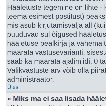
Hääletuste tegemine on lihte -
teema esimest postitust) pea
mis asub kirjutamisvälja all (kui
puuduvad sul õigused hääletus
hääletuse pealkirja ja vähemalt 
määrata vastusevarianti, sises
saab ka määrata ajalimiidi, 0 
Valikvastuste arv võib olla piir
administraator.
Üles
» Miks ma ei saa lisada hääle