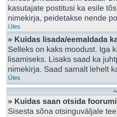
kasutajate postitusi ka esile tõ
nimekirja, peidetakse nende po
Üles
» Kuidas lisada/eemaldada ka
Selleks on kaks moodust. Iga kas
lisamiseks. Lisaks saad ka juh
nimekirja. Saad samalt lehelt 
Üles
Fo
» Kuidas saan otsida foorumi
Sisesta sõna otsinguväljale tee