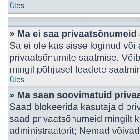
Üles
» Ma ei saa privaatsõnumeid 
Sa ei ole kas sisse loginud või
privaatsõnumite saatmise. Võib k
mingil põhjusel teadete saatmi
Üles
» Ma saan soovimatuid priva
Saad blokeerida kasutajaid pri
saad privaatsõnumeid mingilt kin
administraatorit; Nemad võivad 