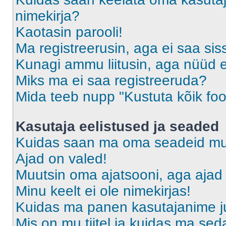
nimekirja?
Kaotasin parooli!
Ma registreerusin, aga ei saa sis
Kunagi ammu liitusin, aga nüüd 
Miks ma ei saa registreeruda?
Mida teeb nupp "Kustuta kõik fo
Kasutaja eelistused ja seaded
Kuidas saan ma oma seadeid m
Ajad on valed!
Muutsin oma ajatsooni, aga ajad 
Minu keelt ei ole nimekirjas!
Kuidas ma panen kasutajanime ju
Mis on mu tiitel ja kuidas ma s