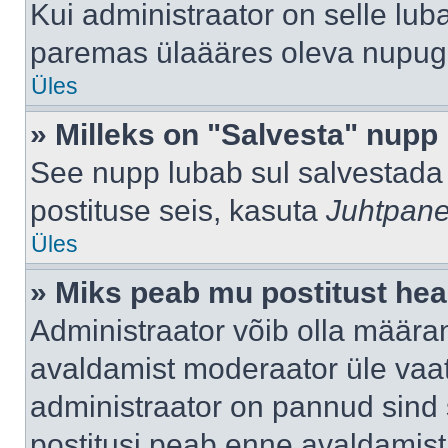
Kui administraator on selle lub
paremas ülaääres oleva nupug
Üles
» Milleks on "Salvesta" nupp
See nupp lubab sul salvestada 
postituse seis, kasuta
Juhtpane
Üles
» Miks peab mu postitust hea
Administraator võib olla määra
avaldamist moderaator üle vaat
administraator on pannud sind s
postitusi peab enne avaldamis