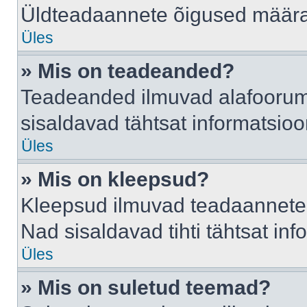
Üldteadaannete õigused määrab
Üles
» Mis on teadeanded?
Teadeanded ilmuvad alafoorumis
sisaldavad tähtsat informatsio
Üles
» Mis on kleepsud?
Kleepsud ilmuvad teadaannete a
Nad sisaldavad tihti tähtsat in
Üles
» Mis on suletud teemad?