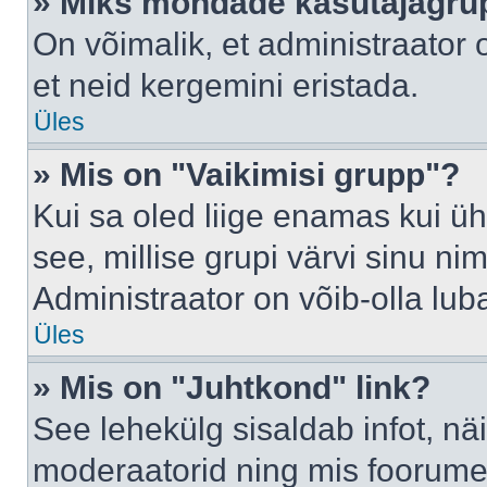
» Miks mõndade kasutajagrup
On võimalik, et administraator
et neid kergemini eristada.
Üles
» Mis on "Vaikimisi grupp"?
Kui sa oled liige enamas kui üh
see, millise grupi värvi sinu nimi 
Administraator on võib-olla lub
Üles
» Mis on "Juhtkond" link?
See lehekülg sisaldab infot, nä
moderaatorid ning mis foorume