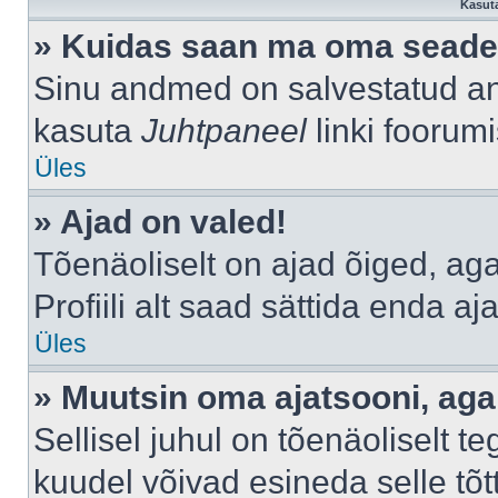
Kasuta
» Kuidas saan ma oma seade
Sinu andmed on salvestatud a
kasuta
Juhtpaneel
linki foorumi
Üles
» Ajad on valed!
Tõenäoliselt on ajad õiged, aga 
Profiili alt saad sättida enda aj
Üles
» Muutsin oma ajatsooni, aga 
Sellisel juhul on tõenäoliselt 
kuudel võivad esineda selle tõt