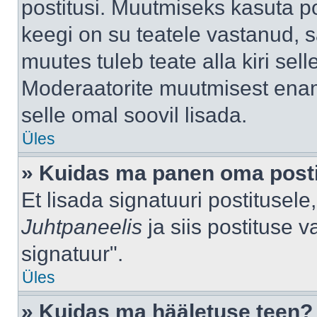
postitusi. Muutmiseks kasuta po
keegi on su teatele vastanud, 
muutes tuleb teate alla kiri sell
Moderaatorite muutmisest enama
selle omal soovil lisada.
Üles
» Kuidas ma panen oma posti
Et lisada signatuuri postitusel
Juhtpaneelis
ja siis postituse 
signatuur".
Üles
» Kuidas ma hääletuse teen?