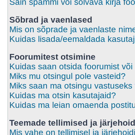
Sain spämmi või solvava kirja fo
Sõbrad ja vaenlased
Mis on sõprade ja vaenlaste nime
Kuidas lisada/eemaldada kasutaja
Foorumitest otsimine
Kuidas saan otsida foorumist või
Miks mu otsingul pole vasteid?
Miks saan ma otsingu vastuseks 
Kuidas ma otsin kasutajaid?
Kuidas ma leian omaenda postit
Teemade tellimised ja järjehoi
Mis vahe on tellimisel ja järjehoid