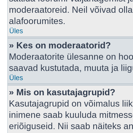
moderaatoreid. Neil võivad oll
alafoorumites.
Üles
» Kes on moderaatorid?
Moderaatorite ülesanne on hool
saavad kustutada, muuta ja lii
Üles
» Mis on kasutajagrupid?
Kasutajagrupid on võimalus li
inimene saab kuuluda mitmesse
eriõiguseid. Nii saab näiteks 