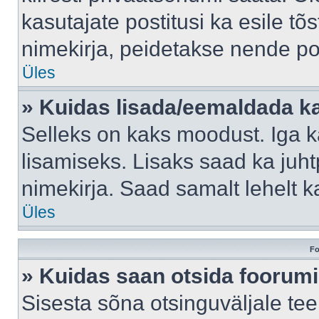
kasutajate postitusi ka esile tõ
nimekirja, peidetakse nende po
Üles
» Kuidas lisada/eemaldada ka
Selleks on kaks moodust. Iga kas
lisamiseks. Lisaks saad ka juh
nimekirja. Saad samalt lehelt 
Üles
Fo
» Kuidas saan otsida foorumi
Sisesta sõna otsinguväljale tee