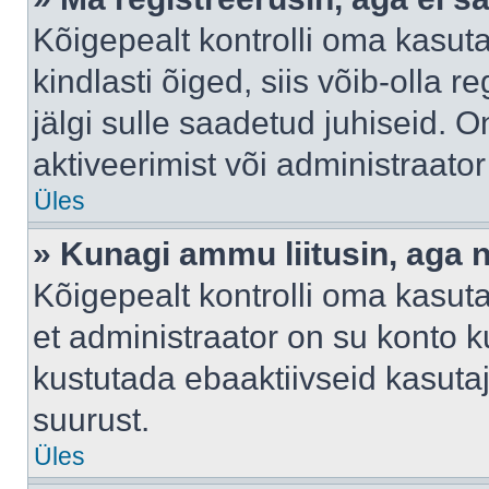
Kõigepealt kontrolli oma kasuta
kindlasti õiged, siis võib-olla 
jälgi sulle saadetud juhiseid. O
aktiveerimist või administraato
Üles
» Kunagi ammu liitusin, aga 
Kõigepealt kontrolli oma kasut
et administraator on su konto 
kustutada ebaaktiivseid kasut
suurust.
Üles