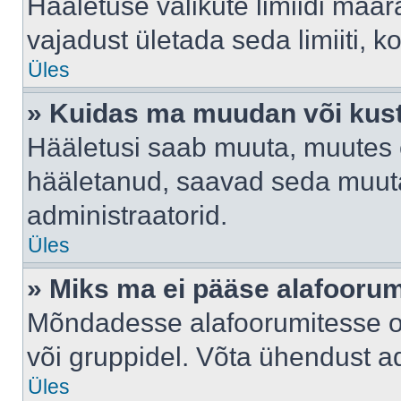
Hääletuse valikute limiidi määr
vajadust ületada seda limiiti, 
Üles
» Kuidas ma muudan või kust
Hääletusi saab muuta, muutes e
hääletanud, saavad seda muuta
administraatorid.
Üles
» Miks ma ei pääse alafooru
Mõndadesse alafoorumitesse on 
või gruppidel. Võta ühendust ad
Üles