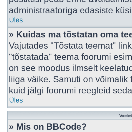
administraatoriga edasiste küs
Üles
» Kuidas ma tõstatan oma t
Vajutades "Tõstata teemat" lin
"tõstatada" teema foorumi esime
on see moodus ilmselt keelatud 
liiga väike. Samuti on võimalik 
kuid jälgi foorumi reegleid seda
Üles
Vormind
» Mis on BBCode?