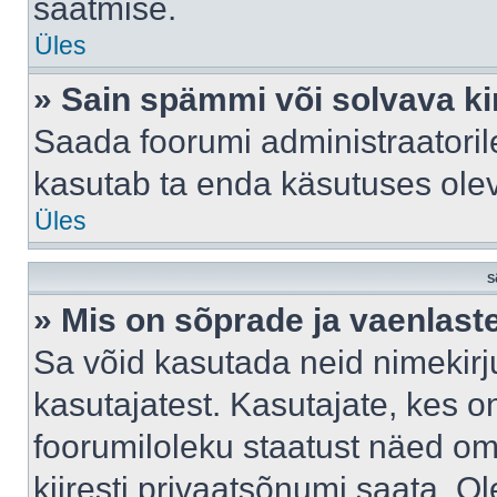
saatmise.
Üles
» Sain spämmi või solvava ki
Saada foorumi administraatorile
kasutab ta enda käsutuses ole
Üles
S
» Mis on sõprade ja vaenlast
Sa võid kasutada neid nimekir
kasutajatest. Kasutajate, kes o
foorumiloleku staatust näed om
kiiresti privaatsõnumi saata. Ol