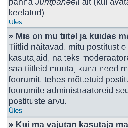
panna
Juhtpaneel
i alt (kui av
keelatud).
Üles
» Mis on mu tiitel ja kuidas
Tiitlid näitavad, mitu postitust 
kasutajaid, näiteks moderaatore
saa tiitleid muuta, kuna need m
foorumit, tehes mõttetuid postit
foorumite administraatoreid s
postituste arvu.
Üles
» Kui ma vajutan kasutaja mail