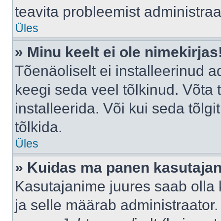
teavita probleemist administraat
Üles
» Minu keelt ei ole nimekirjas
Tõenäoliselt ei installeerinud a
keegi seda veel tõlkinud. Võta
installeerida. Või kui seda tõlgi
tõlkida.
Üles
» Kuidas ma panen kasutajan
Kasutajanime juures saab olla k
ja selle määrab administraator.