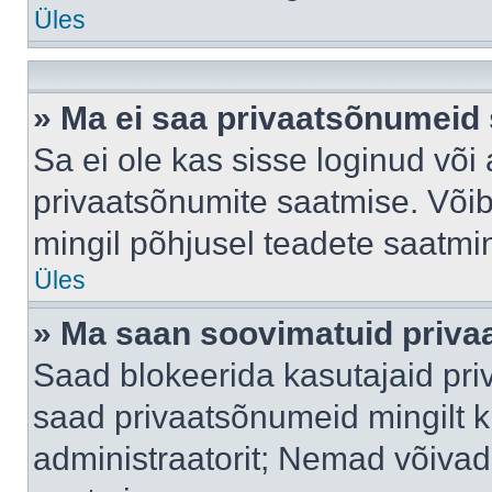
Üles
» Ma ei saa privaatsõnumeid 
Sa ei ole kas sisse loginud või
privaatsõnumite saatmise. Võib k
mingil põhjusel teadete saatmi
Üles
» Ma saan soovimatuid priva
Saad blokeerida kasutajaid pri
saad privaatsõnumeid mingilt kin
administraatorit; Nemad võivad 