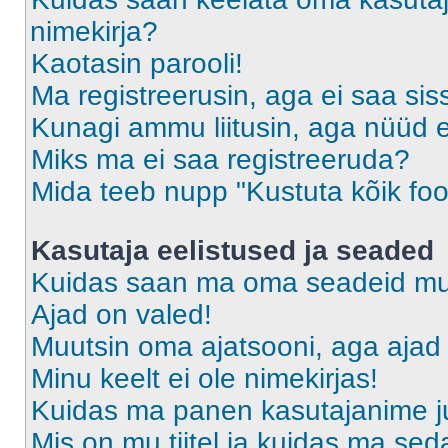
nimekirja?
Kaotasin parooli!
Ma registreerusin, aga ei saa sis
Kunagi ammu liitusin, aga nüüd 
Miks ma ei saa registreeruda?
Mida teeb nupp "Kustuta kõik fo
Kasutaja eelistused ja seaded
Kuidas saan ma oma seadeid m
Ajad on valed!
Muutsin oma ajatsooni, aga ajad 
Minu keelt ei ole nimekirjas!
Kuidas ma panen kasutajanime ju
Mis on mu tiitel ja kuidas ma s