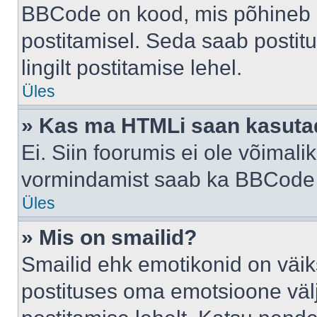
BBCode on kood, mis põhineb 
postitamisel. Seda saab postit
lingilt postitamise lehel.
Üles
» Kas ma HTMLi saan kasuta
Ei. Siin foorumis ei ole võima
vormindamist saab ka BBCode a
Üles
» Mis on smailid?
Smailid ehk emotikonid on väik
postituses oma emotsioone väl