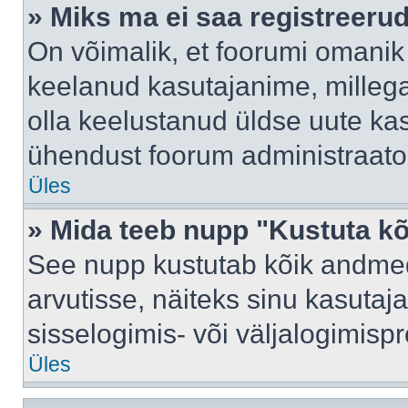
» Miks ma ei saa registreeru
On võimalik, et foorumi omanik
keelanud kasutajanime, millega
olla keelustanud üldse uute kas
ühendust foorum administraator
Üles
» Mida teeb nupp "Kustuta k
See nupp kustutab kõik andme
arvutisse, näiteks sinu kasutaja
sisselogimis- või väljalogimisp
Üles