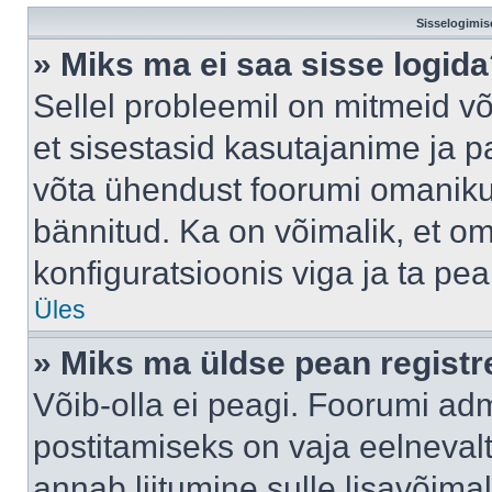
Sisselogimis
» Miks ma ei saa sisse logid
Sellel probleemil on mitmeid võ
et sisestasid kasutajanime ja pa
võta ühendust foorumi omaniku
bännitud. Ka on võimalik, et o
konfiguratsioonis viga ja ta pe
Üles
» Miks ma üldse pean regist
Võib-olla ei peagi. Foorumi adm
postitamiseks on vaja eelnevalt 
annab liitumine sulle lisavõimal