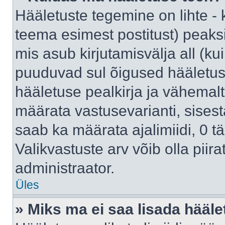
Hääletuste tegemine on lihte -
teema esimest postitust) pea
mis asub kirjutamisvälja all (kui
puuduvad sul õigused hääletus
hääletuse pealkirja ja vähemalt 
määrata vastusevarianti, sises
saab ka määrata ajalimiidi, 0 
Valikvastuste arv võib olla piir
administraator.
Üles
» Miks ma ei saa lisada hääle