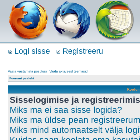
Logi sisse
Registreeru
Vaata vastamata postitusi
|
Vaata aktiivseid teemasid
Foorumi pealeht
Kordum
Sisselogimise ja registreerim
Miks ma ei saa sisse logida?
Miks ma üldse pean registreeru
Miks mind automaatselt välja log
Kuidas saan keelata oma kasutaja