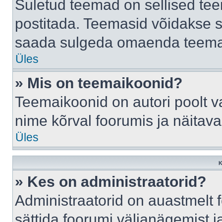
Suletud teemad on sellised te
postitada. Teemasid võidakse s
saada sulgeda omaenda teemasi
Üles
» Mis on teemaikoonid?
Teemaikoonid on autori poolt v
nime kõrval foorumis ja näitav
Üles
K
» Kes on administraatorid?
Administraatorid on auastmelt
sättida foorumi väljanägemist 