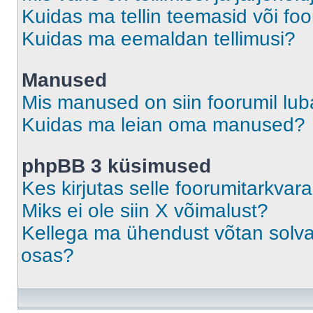
Kuidas ma tellin teemasid või fo
Kuidas ma eemaldan tellimusi?
Manused
Mis manused on siin foorumil lu
Kuidas ma leian oma manused?
phpBB 3 küsimused
Kes kirjutas selle foorumitarkvar
Miks ei ole siin X võimalust?
Kellega ma ühendust võtan solvava
osas?