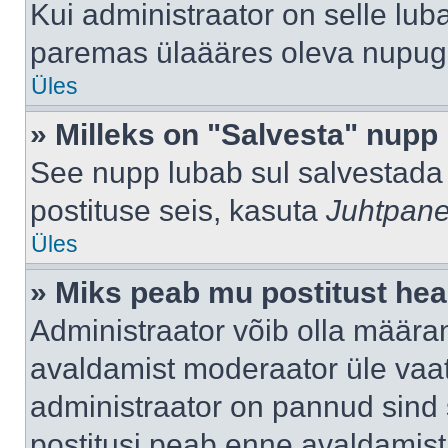
Kui administraator on selle lub
paremas ülaääres oleva nupug
Üles
» Milleks on "Salvesta" nupp
See nupp lubab sul salvestada 
postituse seis, kasuta
Juhtpane
Üles
» Miks peab mu postitust hea
Administraator võib olla määra
avaldamist moderaator üle vaat
administraator on pannud sind s
postitusi peab enne avaldamis