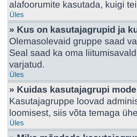
alafoorumite kasutada, kuigi te
Üles
» Kus on kasutajagrupid ja k
Olemasolevaid gruppe saad va
Seal saad ka oma liitumisavald
varjatud.
Üles
» Kuidas kasutajagrupi mode
Kasutajagruppe loovad administ
loomisest, siis võta temaga üh
Üles