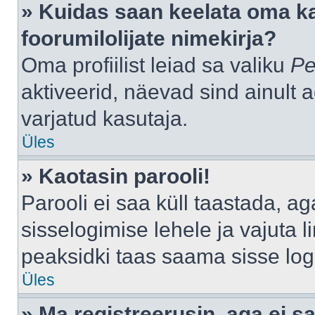
» Kuidas saan keelata oma k
foorumilolijate nimekirja?
Oma profiilist leiad sa valiku
Pe
aktiveerid, näevad sind ainult a
varjatud kasutaja.
Üles
» Kaotasin parooli!
Parooli ei saa küll taastada, a
sisselogimise lehele ja vajuta l
peaksidki taas saama sisse log
Üles
» Ma registreerusin, aga ei sa