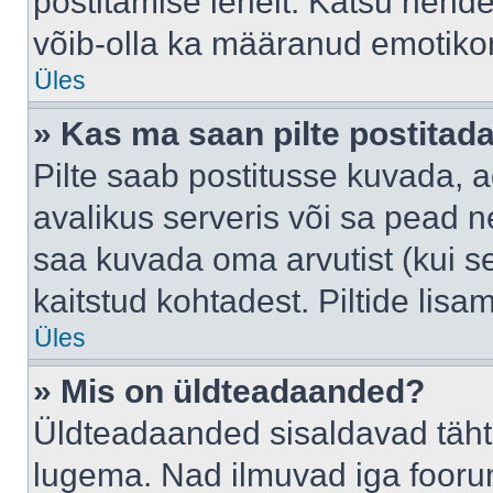
postitamise lehelt. Katsu nende
võib-olla ka määranud emotikoni
Üles
» Kas ma saan pilte postitad
Pilte saab postitusse kuvada,
avalikus serveris või sa pead n
saa kuvada oma arvutist (kui se
kaitstud kohtadest. Piltide lis
Üles
» Mis on üldteadaanded?
Üldteadaanded sisaldavad tähts
lugema. Nad ilmuvad iga foorum