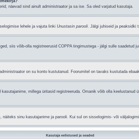
imekirja?
eerid, näevad sind ainult administraator ja sa ise. Sa oled varjatud kasutaja.
elogimise lehele ja vajuta linki
Unustasin parooli
. Jälgi juhiseid ja peaksidki
iged, siis võib-olla registreerusid COPPA tingimustega - jälgi sulle saadetud ju
t administraator on su konto kustutanud. Foorumitel on tavaks kustutada ebaa
 kasutajanime, millega üritasid registreeruda. Omanik võib olla keelustanud ü
äiteks sinu kasutajanime ja parooli. Kui sul on sisselogimis- või väljalogim
Kasutaja eelistused ja seaded