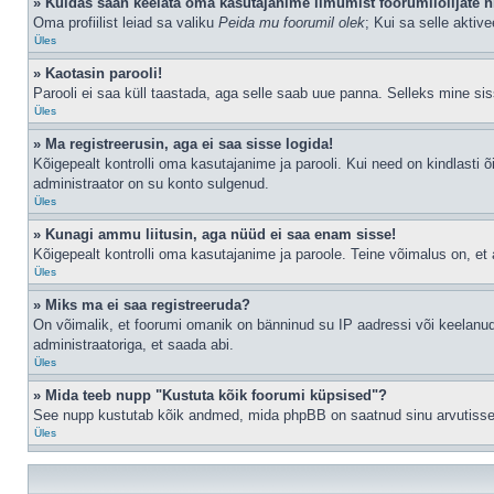
» Kuidas saan keelata oma kasutajanime ilmumist foorumilolijate n
Oma profiilist leiad sa valiku
Peida mu foorumil olek
; Kui sa selle aktiv
Üles
» Kaotasin parooli!
Parooli ei saa küll taastada, aga selle saab uue panna. Selleks mine siss
Üles
» Ma registreerusin, aga ei saa sisse logida!
Kõigepealt kontrolli oma kasutajanime ja parooli. Kui need on kindlasti õ
administraator on su konto sulgenud.
Üles
» Kunagi ammu liitusin, aga nüüd ei saa enam sisse!
Kõigepealt kontrolli oma kasutajanime ja paroole. Teine võimalus on, e
Üles
» Miks ma ei saa registreeruda?
On võimalik, et foorumi omanik on bänninud su IP aadressi või keelanud
administraatoriga, et saada abi.
Üles
» Mida teeb nupp "Kustuta kõik foorumi küpsised"?
See nupp kustutab kõik andmed, mida phpBB on saatnud sinu arvutisse, n
Üles