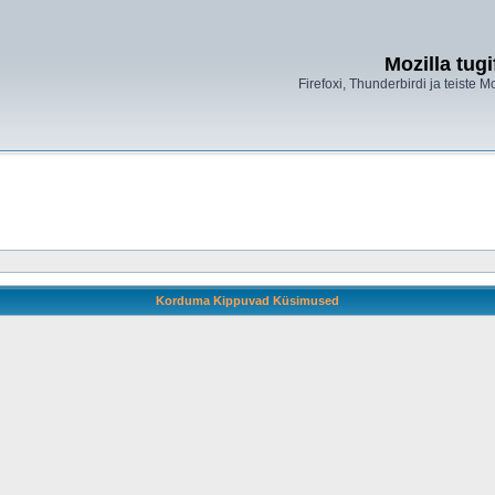
Mozilla tug
Firefoxi, Thunderbirdi ja teiste M
Korduma Kippuvad Küsimused