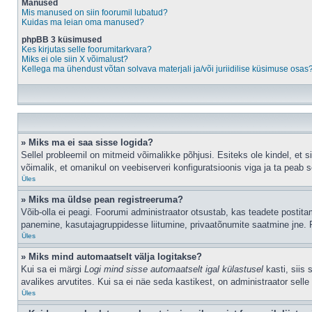
Manused
Mis manused on siin foorumil lubatud?
Kuidas ma leian oma manused?
phpBB 3 küsimused
Kes kirjutas selle foorumitarkvara?
Miks ei ole siin X võimalust?
Kellega ma ühendust võtan solvava materjali ja/või juriidilise küsimuse osas
» Miks ma ei saa sisse logida?
Sellel probleemil on mitmeid võimalikke põhjusi. Esiteks ole kindel, et 
võimalik, et omanikul on veebiserveri konfiguratsioonis viga ja ta peab 
Üles
» Miks ma üldse pean registreeruma?
Võib-olla ei peagi. Foorumi administraator otsustab, kas teadete postitami
panemine, kasutajagruppidesse liitumine, privaatõnumite saatmine jne. R
Üles
» Miks mind automaatselt välja logitakse?
Kui sa ei märgi
Logi mind sisse automaatselt igal külastusel
kasti, siis 
avalikes arvutites. Kui sa ei näe seda kastikest, on administraator selle
Üles