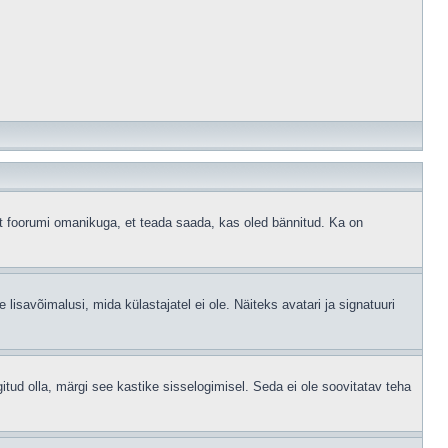
ust foorumi omanikuga, et teada saada, kas oled bännitud. Ka on
 lisavõimalusi, mida külastajatel ei ole. Näiteks avatari ja signatuuri
gitud olla, märgi see kastike sisselogimisel. Seda ei ole soovitatav teha