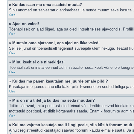
» Kuidas saan ma oma seadeid muuta?
Sinu andmed on salvestatud andmebaasi ja nende muutmiseks kasuta
Üles
» Ajad on valed!
Tõenäoliselt on ajad õiged, aga sa oled lihtsalt teises ajavööndis. Profiil
Üles
» Muutsin oma ajatsooni, aga ajad on ikka valed!
Sellisel juhul on tõenäoliselt tegemist suveajale üleminekuga. Teatud kuu
Üles
» Minu keelt ei ole nimekirjas!
Tõenäoliselt ei installeerinud administraator seda keelt või ei ole keegi 
Üles
» Kuidas ma panen kasutajanime juurde omale pildi?
Kasutajanime juures saab olla kaks pilti. Esimene on seotud tiitliga ja 
Üles
» Mis on mu tiitel ja kuidas ma seda muudan?
Tiitlid näitavad, mitu postitust oled teinud või identfitseerivad kindlaid
mõttetuid postitusi, et tiitlit kõrgemaks saada. Enamik foorumite admini
Üles
» Kui ma vajutan kasutaja maili lingi peale, siis küsib foorum mult 
Ainult registreeritud kasutajad saavad foorumi kaudu e-maile saata. Ja s