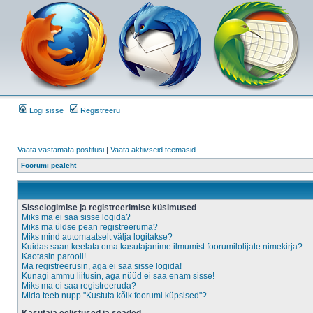
Logi sisse
Registreeru
Vaata vastamata postitusi
|
Vaata aktiivseid teemasid
Foorumi pealeht
Sisselogimise ja registreerimise küsimused
Miks ma ei saa sisse logida?
Miks ma üldse pean registreeruma?
Miks mind automaatselt välja logitakse?
Kuidas saan keelata oma kasutajanime ilmumist foorumilolijate nimekirja?
Kaotasin parooli!
Ma registreerusin, aga ei saa sisse logida!
Kunagi ammu liitusin, aga nüüd ei saa enam sisse!
Miks ma ei saa registreeruda?
Mida teeb nupp "Kustuta kõik foorumi küpsised"?