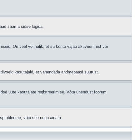
 taas saama sisse logida.
hiseid. On veel võimalik, et su konto vajab aktiveerimist või
ktiivseid kasutajaid, et vähendada andmebaasi suurust.
ldse uute kasutajate registreerimise. Võta ühendust foorum
isprobleeme, võib see nupp aidata.