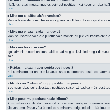
» Kuidas ma muudan või kustutan hääletuse?
Hääletusi saab muuta, muutes esimest postitust. Kui keegi on juba hääl
Üles
» Miks ma ei pääse alafoorumisse?
Mõndadesse alafoorumitesse on ligipääs ainult teatud kasutajatel või gru
Üles
» Miks ma ei saa lisada manuseid?
Manuse lisamine võib olla piiratud vaid mõnele grupile või kasutajatele er
Üles
» Miks ma hoiatuse sain?
Igal administraatoril on oma saidil omad reeglid. Kui oled reeglit rikkun
said.
Üles
» Kuidas ma saan raporteerida postitusest?
Kui administraator on selle lubanud, saad raporteerida postituse parem
Üles
» Milleks on "Salvesta" nupp postitamise juures?
See nupp lubab sul salvestada postituse seise. Et laadida mõni postitu
Üles
» Miks peab mu postitust heaks kiitma?
Administraator võib olla määranud, et foorumis peab postituse enne ava
üle vaatama. Palun võta ühendust administraatoriga edasiste küsimuste