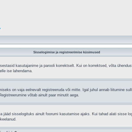
?
Sisselogimise ja registreerimise küsimused
sisestasid kasutajanime ja parooli korrektselt. Kui on korrektsed, võta ühend
selle ise lahendama.
seks on vaja eelnevalt registreeruda või mitte. Igal juhul annab liitumine sulle
egistreerumine võtab ainult paar minutit aega.
sa jääd sisselogituks ainult foorumi kasutamise ajaks. Kui tahad alati sisse lo
 keelanud.