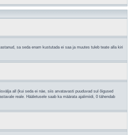
astanud, sa seda enam kustutada ei saa ja muutes tuleb teate alla kiri
svälja all (kui seda ei näe, siis arvatavasti puuduvad sul õigused
astavale reale. Hääletusele saab ka määrata ajalimiidi, 0 tähendab