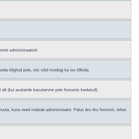
mist administraatorit.
eda tõlgitud pole, siis võid muidugi ka ise tõlkida.
i alt (kui avataride kasutamine pole foorumis keelatud).
id muuta, kuna need määrab administraator. Palun ära riku foorumit, tehes