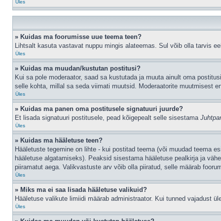
Üles
» Kuidas ma foorumisse uue teema teen?
Lihtsalt kasuta vastavat nuppu mingis alateemas. Sul võib olla tarvis eel
Üles
» Kuidas ma muudan/kustutan postitusi?
Kui sa pole moderaator, saad sa kustutada ja muuta ainult oma postitusi
selle kohta, millal sa seda viimati muutsid. Moderaatorite muutmisest en
Üles
» Kuidas ma panen oma postitusele signatuuri juurde?
Et lisada signatuuri postitusele, pead kõigepealt selle sisestama
Juhtpa
Üles
» Kuidas ma hääletuse teen?
Hääletuste tegemine on lihte - kui postitad teema (või muudad teema e
hääletuse algatamiseks). Peaksid sisestama hääletuse pealkirja ja vähem
piiramatut aega. Valikvastuste arv võib olla piiratud, selle määrab foorum
Üles
» Miks ma ei saa lisada hääletuse valikuid?
Hääletuse valikute limiidi määrab administraator. Kui tunned vajadust üle
Üles