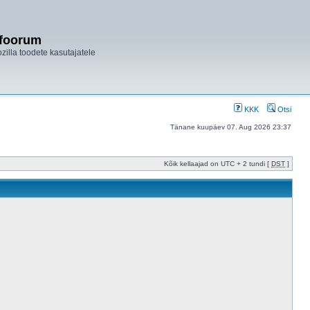
ifoorum
ozilla toodete kasutajatele
KKK
Otsi
Tänane kuupäev 07. Aug 2026 23:37
Kõik kellaajad on UTC + 2 tundi [
DST
]