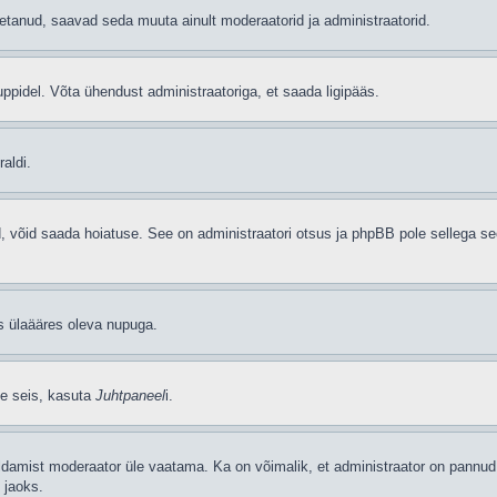
etanud, saavad seda muuta ainult moderaatorid ja administraatorid.
ppidel. Võta ühendust administraatoriga, et saada ligipääs.
aldi.
ud, võid saada hoiatuse. See on administraatori otsus ja phpBB pole sellega se
as ülaääres oleva nupuga.
se seis, kasuta
Juhtpaneel
i.
ldamist moderaator üle vaatama. Ka on võimalik, et administraator on pannud 
 jaoks.