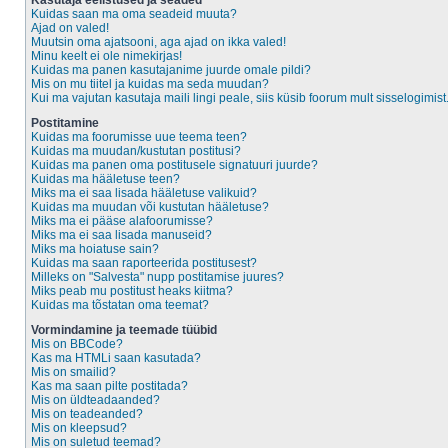
Kasutaja eelistused ja seaded
Kuidas saan ma oma seadeid muuta?
Ajad on valed!
Muutsin oma ajatsooni, aga ajad on ikka valed!
Minu keelt ei ole nimekirjas!
Kuidas ma panen kasutajanime juurde omale pildi?
Mis on mu tiitel ja kuidas ma seda muudan?
Kui ma vajutan kasutaja maili lingi peale, siis küsib foorum mult sisselogimist
Postitamine
Kuidas ma foorumisse uue teema teen?
Kuidas ma muudan/kustutan postitusi?
Kuidas ma panen oma postitusele signatuuri juurde?
Kuidas ma hääletuse teen?
Miks ma ei saa lisada hääletuse valikuid?
Kuidas ma muudan või kustutan hääletuse?
Miks ma ei pääse alafoorumisse?
Miks ma ei saa lisada manuseid?
Miks ma hoiatuse sain?
Kuidas ma saan raporteerida postitusest?
Milleks on "Salvesta" nupp postitamise juures?
Miks peab mu postitust heaks kiitma?
Kuidas ma tõstatan oma teemat?
Vormindamine ja teemade tüübid
Mis on BBCode?
Kas ma HTMLi saan kasutada?
Mis on smailid?
Kas ma saan pilte postitada?
Mis on üldteadaanded?
Mis on teadeanded?
Mis on kleepsud?
Mis on suletud teemad?