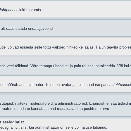
Juhtpaneel
linki foorumis.
i alt saad sättida enda ajavööndi.
del võivad esineda selle tõttu väiksed nihked kellaajas. Palun teavita problee
seda veel tõlkinud. Võta temaga ühendust ja palu tal see installeerida. Või kui s
selle määrab administraator. Teine on avatar ja selle saad ise panna
Juhtpaneel
 kasutajaid, näiteks moderaatoreid ja administraatoreid. Enamasti ei saa tiitle
straatoreid seda ei kannata ja nad madaldavad su postituste arvu.
sisselogimist.
edagi ainult siis, kui administraator on selle võimaluse lubanud.