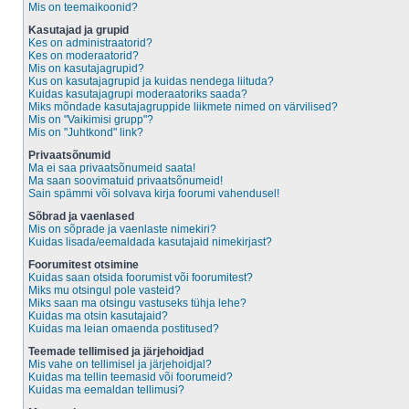
Mis on teemaikoonid?
Kasutajad ja grupid
Kes on administraatorid?
Kes on moderaatorid?
Mis on kasutajagrupid?
Kus on kasutajagrupid ja kuidas nendega liituda?
Kuidas kasutajagrupi moderaatoriks saada?
Miks mõndade kasutajagruppide liikmete nimed on värvilised?
Mis on "Vaikimisi grupp"?
Mis on "Juhtkond" link?
Privaatsõnumid
Ma ei saa privaatsõnumeid saata!
Ma saan soovimatuid privaatsõnumeid!
Sain spämmi või solvava kirja foorumi vahendusel!
Sõbrad ja vaenlased
Mis on sõprade ja vaenlaste nimekiri?
Kuidas lisada/eemaldada kasutajaid nimekirjast?
Foorumitest otsimine
Kuidas saan otsida foorumist või foorumitest?
Miks mu otsingul pole vasteid?
Miks saan ma otsingu vastuseks tühja lehe?
Kuidas ma otsin kasutajaid?
Kuidas ma leian omaenda postitused?
Teemade tellimised ja järjehoidjad
Mis vahe on tellimisel ja järjehoidjal?
Kuidas ma tellin teemasid või foorumeid?
Kuidas ma eemaldan tellimusi?