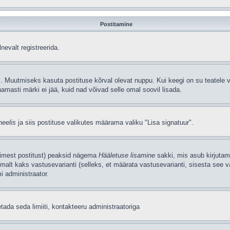
Postitamine
nevalt registreerida.
. Muutmiseks kasuta postituse kõrval olevat nuppu. Kui keegi on su teatele v
amasti märki ei jää, kuid nad võivad selle omal soovil lisada.
neelis
ja siis postituse valikutes määrama valiku "Lisa signatuur".
simest postitust) peaksid nägema
Hääletuse lisamine
sakki, mis asub kirjutami
alt kaks vastusevarianti (selleks, et määrata vastusevarianti, sisesta see v
i administraator.
tada seda limiiti, kontakteeru administraatoriga