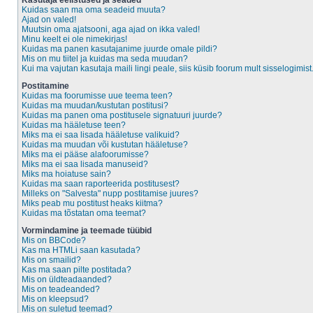
Kasutaja eelistused ja seaded
Kuidas saan ma oma seadeid muuta?
Ajad on valed!
Muutsin oma ajatsooni, aga ajad on ikka valed!
Minu keelt ei ole nimekirjas!
Kuidas ma panen kasutajanime juurde omale pildi?
Mis on mu tiitel ja kuidas ma seda muudan?
Kui ma vajutan kasutaja maili lingi peale, siis küsib foorum mult sisselogimist
Postitamine
Kuidas ma foorumisse uue teema teen?
Kuidas ma muudan/kustutan postitusi?
Kuidas ma panen oma postitusele signatuuri juurde?
Kuidas ma hääletuse teen?
Miks ma ei saa lisada hääletuse valikuid?
Kuidas ma muudan või kustutan hääletuse?
Miks ma ei pääse alafoorumisse?
Miks ma ei saa lisada manuseid?
Miks ma hoiatuse sain?
Kuidas ma saan raporteerida postitusest?
Milleks on "Salvesta" nupp postitamise juures?
Miks peab mu postitust heaks kiitma?
Kuidas ma tõstatan oma teemat?
Vormindamine ja teemade tüübid
Mis on BBCode?
Kas ma HTMLi saan kasutada?
Mis on smailid?
Kas ma saan pilte postitada?
Mis on üldteadaanded?
Mis on teadeanded?
Mis on kleepsud?
Mis on suletud teemad?