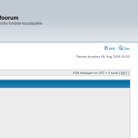
ifoorum
ozilla toodete kasutajatele
KKK
Otsi
Tänane kuupäev 08. Aug 2026 02:20
Kõik kellaajad on UTC + 2 tundi [
DST
]