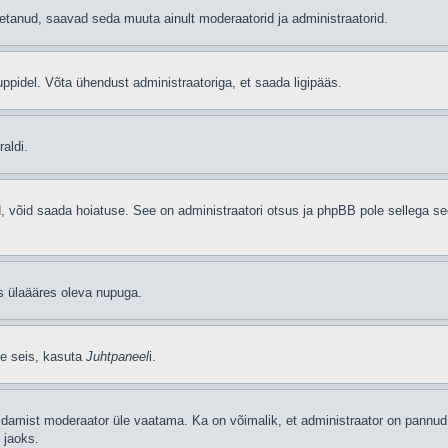
etanud, saavad seda muuta ainult moderaatorid ja administraatorid.
ppidel. Võta ühendust administraatoriga, et saada ligipääs.
aldi.
ud, võid saada hoiatuse. See on administraatori otsus ja phpBB pole sellega se
as ülaääres oleva nupuga.
se seis, kasuta
Juhtpaneel
i.
ldamist moderaator üle vaatama. Ka on võimalik, et administraator on pannud 
 jaoks.