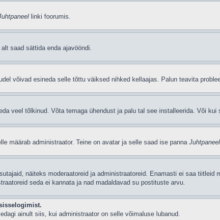
Juhtpaneel
linki foorumis.
i alt saad sättida enda ajavööndi.
del võivad esineda selle tõttu väiksed nihked kellaajas. Palun teavita problee
seda veel tõlkinud. Võta temaga ühendust ja palu tal see installeerida. Või kui s
selle määrab administraator. Teine on avatar ja selle saad ise panna
Juhtpaneel
 kasutajaid, näiteks moderaatoreid ja administraatoreid. Enamasti ei saa tiitle
straatoreid seda ei kannata ja nad madaldavad su postituste arvu.
sisselogimist.
edagi ainult siis, kui administraator on selle võimaluse lubanud.