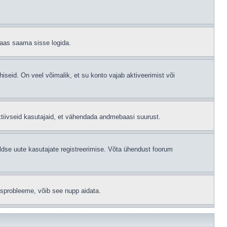
 taas saama sisse logida.
hiseid. On veel võimalik, et su konto vajab aktiveerimist või
ktiivseid kasutajaid, et vähendada andmebaasi suurust.
ldse uute kasutajate registreerimise. Võta ühendust foorum
isprobleeme, võib see nupp aidata.