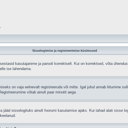
?
Sisselogimise ja registreerimise küsimused
sisestasid kasutajanime ja parooli korrektselt. Kui on korrektsed, võta ühend
selle ise lahendama.
seks on vaja eelnevalt registreeruda või mitte. Igal juhul annab liitumine sulle
egistreerumine võtab ainult paar minutit aega.
sa jääd sisselogituks ainult foorumi kasutamise ajaks. Kui tahad alati sisse lo
 keelanud.