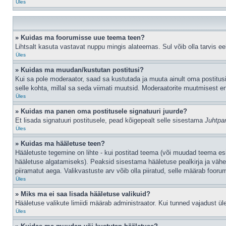
Üles
» Kuidas ma foorumisse uue teema teen?
Lihtsalt kasuta vastavat nuppu mingis alateemas. Sul võib olla tarvis eel
Üles
» Kuidas ma muudan/kustutan postitusi?
Kui sa pole moderaator, saad sa kustutada ja muuta ainult oma postitusi
selle kohta, millal sa seda viimati muutsid. Moderaatorite muutmisest en
Üles
» Kuidas ma panen oma postitusele signatuuri juurde?
Et lisada signatuuri postitusele, pead kõigepealt selle sisestama
Juhtpa
Üles
» Kuidas ma hääletuse teen?
Hääletuste tegemine on lihte - kui postitad teema (või muudad teema e
hääletuse algatamiseks). Peaksid sisestama hääletuse pealkirja ja vähem
piiramatut aega. Valikvastuste arv võib olla piiratud, selle määrab foorum
Üles
» Miks ma ei saa lisada hääletuse valikuid?
Hääletuse valikute limiidi määrab administraator. Kui tunned vajadust üle
Üles