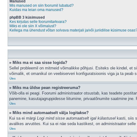
Manused
Mis manused on siin foorumil lubatud?
Kuidas ma leian oma manused?
phpBB 3 küsimused
Kes kirjutas selle foorumitarkvara?
Miks ei ole siin X võimalust?
Kellega ma ühendust võtan solvava materjali ja/või juriidilise küsimuse osas
» Miks ma ei saa sisse logida?
Sellel probleemil on mitmeid võimalikke põhjusi. Esiteks ole kindel, et 
võimalik, et omanikul on veebiserveri konfiguratsioonis viga ja ta peab 
Üles
» Miks ma üldse pean registreeruma?
Võib-olla ei peagi. Foorumi administraator otsustab, kas teadete postitami
panemine, kasutajagruppidesse liitumine, privaatõnumite saatmine jne. R
Üles
» Miks mind automaatselt välja logitakse?
Kui sa ei märgi
Logi mind sisse automaatselt igal külastusel
kasti, siis 
avalikes arvutites. Kui sa ei näe seda kastikest, on administraator selle
Üles