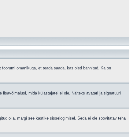
ust foorumi omanikuga, et teada saada, kas oled bännitud. Ka on
 lisavõimalusi, mida külastajatel ei ole. Näiteks avatari ja signatuuri
gitud olla, märgi see kastike sisselogimisel. Seda ei ole soovitatav teha