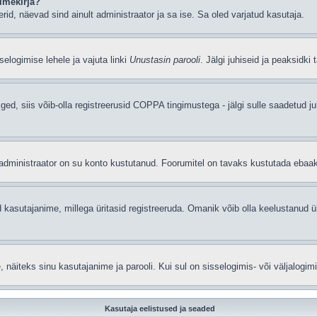
imekirja?
eerid, näevad sind ainult administraator ja sa ise. Sa oled varjatud kasutaja.
elogimise lehele ja vajuta linki
Unustasin parooli
. Jälgi juhiseid ja peaksidki
iged, siis võib-olla registreerusid COPPA tingimustega - jälgi sulle saadetud ju
t administraator on su konto kustutanud. Foorumitel on tavaks kustutada ebaa
 kasutajanime, millega üritasid registreeruda. Omanik võib olla keelustanud ü
äiteks sinu kasutajanime ja parooli. Kui sul on sisselogimis- või väljalogim
Kasutaja eelistused ja seaded