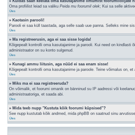
» Kuidas saan keelata oma kasutajanime ilmumist foorumilolijate n
Oma profiilist leiad sa valiku
Peida mu foorumil olek
; Kui sa selle aktiv
Üles
» Kaotasin parooli!
Parooli ei saa küll taastada, aga selle saab uue panna. Selleks mine siss
Üles
» Ma registreerusin, aga ei saa sisse logida!
Kõigepealt kontrolli oma kasutajanime ja parooli. Kui need on kindlasti õ
administraator on su konto sulgenud.
Üles
» Kunagi ammu liitusin, aga nüüd ei saa enam sisse!
Kõigepealt kontrolli oma kasutajanime ja paroole. Teine võimalus on, e
Üles
» Miks ma ei saa registreeruda?
On võimalik, et foorumi omanik on bänninud su IP aadressi või keelanud
administraatoriga, et saada abi.
Üles
» Mida teeb nupp "Kustuta kõik foorumi küpsised"?
See nupp kustutab kõik andmed, mida phpBB on saatnud sinu arvutisse, n
Üles