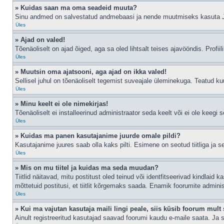
» Kuidas saan ma oma seadeid muuta?
Sinu andmed on salvestatud andmebaasi ja nende muutmiseks kasuta
Üles
» Ajad on valed!
Tõenäoliselt on ajad õiged, aga sa oled lihtsalt teises ajavööndis. Profiil
Üles
» Muutsin oma ajatsooni, aga ajad on ikka valed!
Sellisel juhul on tõenäoliselt tegemist suveajale üleminekuga. Teatud kuu
Üles
» Minu keelt ei ole nimekirjas!
Tõenäoliselt ei installeerinud administraator seda keelt või ei ole keegi 
Üles
» Kuidas ma panen kasutajanime juurde omale pildi?
Kasutajanime juures saab olla kaks pilti. Esimene on seotud tiitliga ja 
Üles
» Mis on mu tiitel ja kuidas ma seda muudan?
Tiitlid näitavad, mitu postitust oled teinud või identfitseerivad kindlaid
mõttetuid postitusi, et tiitlit kõrgemaks saada. Enamik foorumite admini
Üles
» Kui ma vajutan kasutaja maili lingi peale, siis küsib foorum mult 
Ainult registreeritud kasutajad saavad foorumi kaudu e-maile saata. Ja s