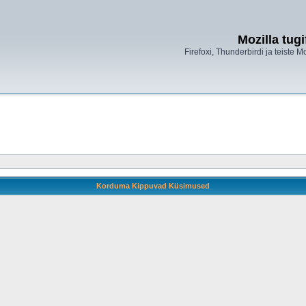
Mozilla tug
Firefoxi, Thunderbirdi ja teiste M
Korduma Kippuvad Küsimused