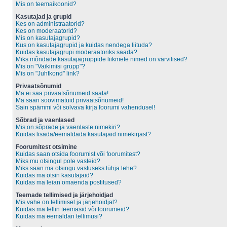
Mis on teemaikoonid?
Kasutajad ja grupid
Kes on administraatorid?
Kes on moderaatorid?
Mis on kasutajagrupid?
Kus on kasutajagrupid ja kuidas nendega liituda?
Kuidas kasutajagrupi moderaatoriks saada?
Miks mõndade kasutajagruppide liikmete nimed on värvilised?
Mis on "Vaikimisi grupp"?
Mis on "Juhtkond" link?
Privaatsõnumid
Ma ei saa privaatsõnumeid saata!
Ma saan soovimatuid privaatsõnumeid!
Sain spämmi või solvava kirja foorumi vahendusel!
Sõbrad ja vaenlased
Mis on sõprade ja vaenlaste nimekiri?
Kuidas lisada/eemaldada kasutajaid nimekirjast?
Foorumitest otsimine
Kuidas saan otsida foorumist või foorumitest?
Miks mu otsingul pole vasteid?
Miks saan ma otsingu vastuseks tühja lehe?
Kuidas ma otsin kasutajaid?
Kuidas ma leian omaenda postitused?
Teemade tellimised ja järjehoidjad
Mis vahe on tellimisel ja järjehoidjal?
Kuidas ma tellin teemasid või foorumeid?
Kuidas ma eemaldan tellimusi?