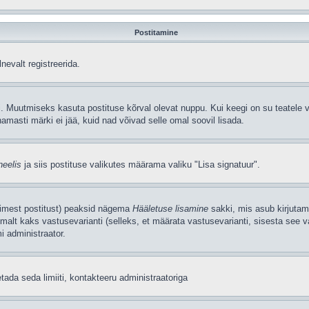
Postitamine
nevalt registreerida.
. Muutmiseks kasuta postituse kõrval olevat nuppu. Kui keegi on su teatele v
amasti märki ei jää, kuid nad võivad selle omal soovil lisada.
neelis
ja siis postituse valikutes määrama valiku "Lisa signatuur".
simest postitust) peaksid nägema
Hääletuse lisamine
sakki, mis asub kirjutami
alt kaks vastusevarianti (selleks, et määrata vastusevarianti, sisesta see v
i administraator.
tada seda limiiti, kontakteeru administraatoriga