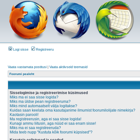
Logi sisse
Registreeru
Vaata vastamata postitusi
|
Vaata aktiivseid teemasid
Foorumi pealeht
Sisselogimise ja registreerimise küsimused
Miks ma ei saa sisse logida?
Miks ma üldse pean registreeruma?
Miks mind automaatselt välja logitakse?
Kuidas saan keelata oma kasutajanime ilmumist foorumilolijate nimekirja?
Kaotasin parooli!
Ma registreerusin, aga ei saa sisse logida!
Kunagi ammu liitusin, aga nüüd ei saa enam sisse!
Miks ma ei saa registreeruda?
Mida teeb nupp "Kustuta kõik foorumi küpsised"?