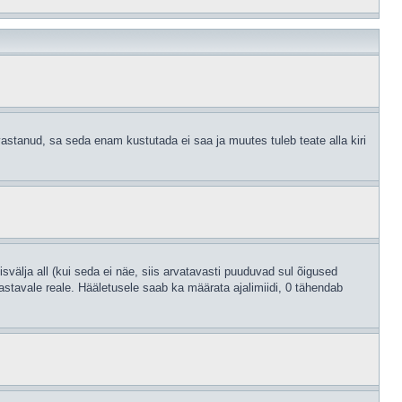
astanud, sa seda enam kustutada ei saa ja muutes tuleb teate alla kiri
svälja all (kui seda ei näe, siis arvatavasti puuduvad sul õigused
astavale reale. Hääletusele saab ka määrata ajalimiidi, 0 tähendab