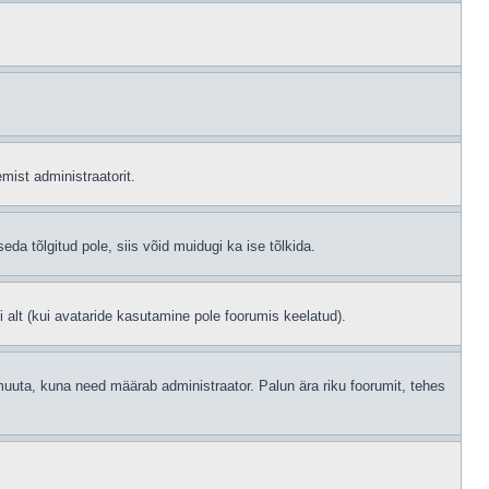
mist administraatorit.
eda tõlgitud pole, siis võid muidugi ka ise tõlkida.
i alt (kui avataride kasutamine pole foorumis keelatud).
id muuta, kuna need määrab administraator. Palun ära riku foorumit, tehes