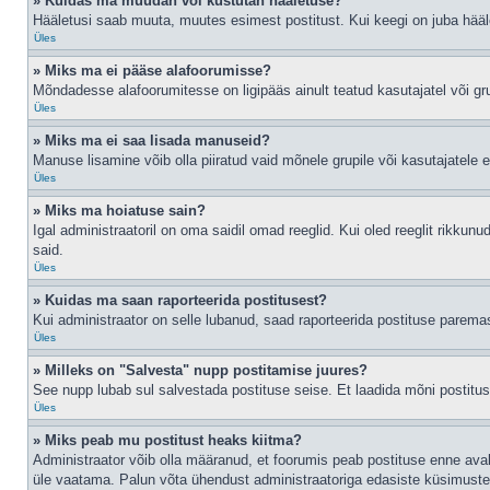
» Kuidas ma muudan või kustutan hääletuse?
Hääletusi saab muuta, muutes esimest postitust. Kui keegi on juba hääl
Üles
» Miks ma ei pääse alafoorumisse?
Mõndadesse alafoorumitesse on ligipääs ainult teatud kasutajatel või gru
Üles
» Miks ma ei saa lisada manuseid?
Manuse lisamine võib olla piiratud vaid mõnele grupile või kasutajatele er
Üles
» Miks ma hoiatuse sain?
Igal administraatoril on oma saidil omad reeglid. Kui oled reeglit rikkun
said.
Üles
» Kuidas ma saan raporteerida postitusest?
Kui administraator on selle lubanud, saad raporteerida postituse parem
Üles
» Milleks on "Salvesta" nupp postitamise juures?
See nupp lubab sul salvestada postituse seise. Et laadida mõni postitu
Üles
» Miks peab mu postitust heaks kiitma?
Administraator võib olla määranud, et foorumis peab postituse enne ava
üle vaatama. Palun võta ühendust administraatoriga edasiste küsimuste